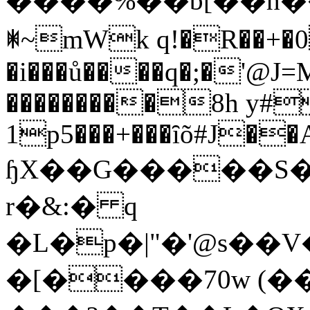
����%��b[��h��
ꂐ~mWk q!�R��+�0
�i���ů����q�;�'@J
���������8h y#�
1p5���+���ȋõ#J��
ɧX��G�����S�vc�.��%
r�&:� q
�L�p�|"�'@s��V�7I�[��N=z
�[����70w (�