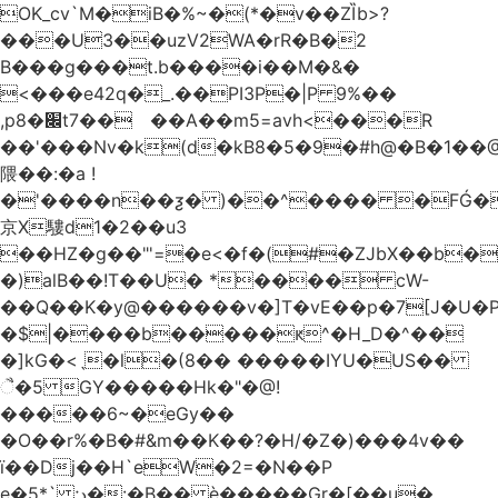
OK_cv`M�iB�%~�(*�v��ZȈb>?
���U3��uzV2WA�rR�B�2
B���g���t.b����i��M�&�
<���e42q�_.��PI3P�|P 9%��
,p8�׌t7��𥉉��A��m5=avh<���R
��'���Nv�k(d�kB8�5�9�#h@�B�1��@
隈��:�a !
�'����n��ƺ� )��^���� �FǴ�
京X䮫d1�2��u3
��HZ�g��"'=�e<�f�(#�ZJbX��b
�)alB��!T��U� *���� cW-
�$|����b�����ԟ^�H_D�^��
�]kG�<ˎ�l�(8�� �����IYU�US��
ૈ�5 GY�����Hk�"�@!
�����6~�eGy��
�O��r%�B�#&m��K��?�H/�Z�)���4v��
ї��Dj��H`eW�2=�N��P
e�5*` ;د�:�B�� è�����Gr�[��u�