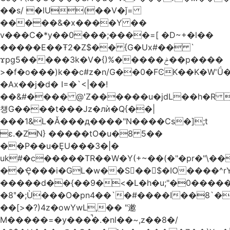
��s/ �lU(��V�ǰ=
�����&�x����Y ��
v���C�*y��0���;����=[ �D~+�l��
�����E��Ŧ2�Z$�� {G�Ux#�� `
ϫpg5�����3k�V�{)%�����ݲ��p����
>�f�o���)k��c#z�n/G��0�FϾK��K�W'Ǘ�wE
�Ax��j�d� I=�`<|��!
��&#���� @'Z������u�jdL��h�R 
첑G����t���Jz�лѝ�Q{��|
���1&L�Ǎ���д����"N����Cs�];t
ɛ.�ZN} �����tO�u�8 5��
��P��u�ȨU���3�|�
uk#�c�����TR��W�Y(+~��(�"�pr�"\��
��Ҿ���i�GL�w��S��$�IO����^rYh0�s���4¾��Vb}
�����d��{��9�<�L�h�u;"�0������+Q�Fn�h
�8ʺ�;Ù���O�pn4��`�#����I��8`
��[>�?)4z�owYwL,�� "遫
M�����=�y���̚�.�nl��~,z��8�/