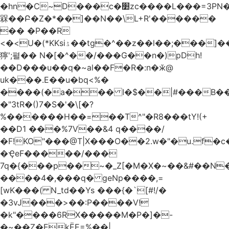
�hn�C~D���c�׺zc����L���=3PN�<��8��t�q�2b�#����m���E��:�A
槑��Բ�Z�*��]��N��\L+R'������
�� �P��R
<�<U�(*KKsіۮ��tg�^��z��l��;���]���
獰';펼�� N�[�^��/���G��n�)pDh!
��D���u��q�~al��F�R�:n�ӂ@
uk���.E��u�bq<%�
����(�a��� I�$��|#���B��
�"3tR�()7�S�'�\[�?
%������H��=��T^"�R8���tY!(+
��D1 ���%7V��&4 q����/
�F!KO"���@T|X���O��2.w�"�u.f�c�j�o��\��
�ҾeF�����/���
7q�{���p��~�_Z[�M�X�~��&#��N
����4�,���q� geNp����,=
[wK���( N_td��Ys ���{�`[#!/�
�3vJ���>��:P����V!
�k"����6RX�����M�P�]�-
�~��Z�EkЁE=%��|