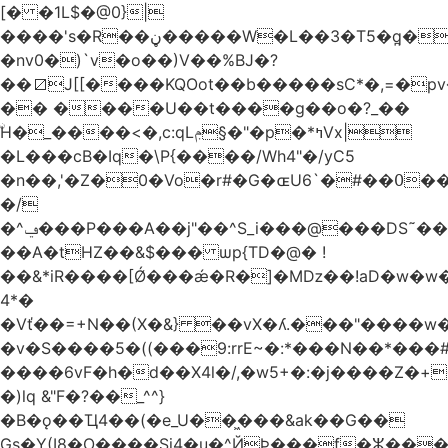
[� �1L$�@0}
|
����'s�R��ڼ�����W�L��3�T5�q̪�C�Gӹ1�rԝ���e$T��%QTLIr��o�=�+�Ӛ��< .5�Li,���35���0����׋Z�Rm�E40)B~���.���|~L4�3D�Ǭ"^�Qk�=w6l5ʥ��kE�nO�C���=�9��|
�nv0�)`v�o��)V��%BJ�?
��⧄J[[����KQOot��b�����sC*�,=�p
�� ����U��t����g��o�?_��
ۨH�_����<�,c:qLݦ§�"�p�*ߤVx|
�L���cB�Iq�\P{����/Wh4"�/yC5
�n��,'�Z�0�Vo�r#�G�ɶU߀��#�`6��Du
�/
�^ݠ���P���A��j"��^S_i���@���DS˜��r�1���t�$���BDl!
��A�tHZ��&$��� ѡp{TD�@� !
��&*iR����[Ǿ���ǽ�R�]�Mǲ��!aD�w�w�
4*�
�Vť��=+N��(X�&} ��vX�ʎ.���"����
�v�S����5�((���9:rrE~�:*���N��*���#L`2�%7��
����6vF�h�d��X4l�/,�w5+�:�j����Z�+�
�)lq &"F�?��_^^}
�B�ǫ��Ҵ4��(�e_U��͖���&ak��G��
Gs�Y(I8�O����Si4�u�^ЙÞ���f�ⵣ���