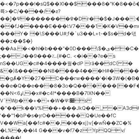
�<�7p���ǃ�sQ$��Xĭ��$���8�"K�8��ȏ�;��7��&c���?8c�q�ݢ_ �p���r��
륙>�C/����/�ƨ?
��]͎�Ψ������
��ᱫ�Dr��$�J���:
��fJ�����E���l:V7���1�K�V��mu
���Y� �\S���U#;f�`u3��L+t-�$s�d�댃
��z��$�}
��Aa.�<�hI�b���"�0D���\$�ی��C�)pY� ���QH���$��m��n<�̉�����nj��
;��J��9���؊{#�C. <�i��?e�s
nS��UG�c#�4����웦�dP rӓ��dC{ �
&�)&�����N8����4���H#�����
�gȺ�Y�27�C���rw����'�i�3W�(�B�Z
��e�Q��e���8�3o�Q������[��F�M~T5�
��N<6ډl,ɨ�x#�c4!*����B�7lXN��
V`Wp��+�+�W�Ѱ:׉s
�"��k��V%I��+���JkQ��_�A3d#�
'��"1�bP�s�ɿrO�����Q�Ue��fC
V��Wa[��fc#��,�l��xj)v[�wŇ��ZC�%
�L%�,��l4 G���v�f7�z YpQQv/
����!