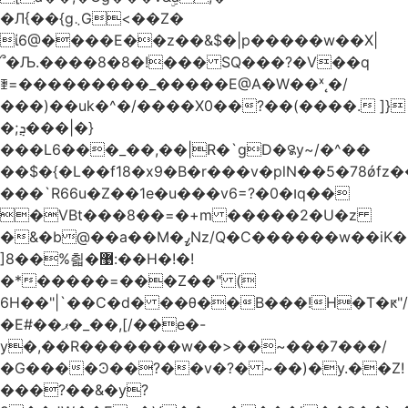
�Л{��{g܆G<��Z�
ί6@����E��z��&$�|p�����w��X|
՞�Љ.����8�8�!��� SQ���?�V��q
ꄿ=���������_�����E@A�W��ˣ˛�/
���)��uk�^�/����X0��?��(����. ]}
�;ܯ���|�}
���L6���_��,��|R�`gD�꯲y~/�^��
��$�{�L��f18�x9�B�r���v�plN��5�78ǿfz
���`R66u�Z� �1e�u���v6=?�0�וq��
�VBt���8��=�+m �����2�U�z
�&�b@��a��M�ߨNz/Q�C������w��iK�
]8��%칇�޹:��H�!�!
�*�����=���Z��" (
6H��"|`��C�d� ��θ��B���!H�T�ԟ"/
�E#��ޕ�_��,[/��e�-
y�,��R�������w��>��~���7���/
�G����Ͽ��?��v�?� ~��)�y.��Z!
���?��&�y?