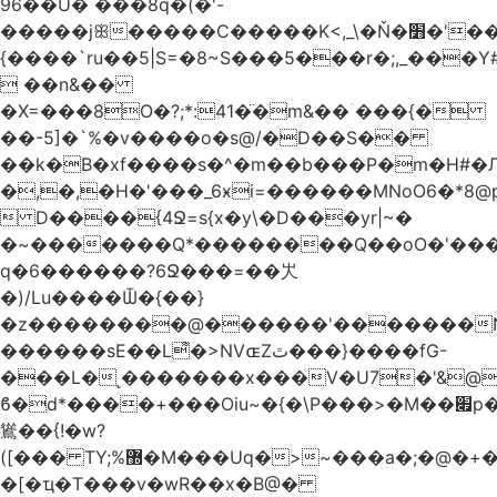
96��U� ���8q�(�'-
�����jꕥ�����C�����K<,_\�Ň�׻�'�����W�S����a>�9;�~��#
{����`ru��5|S=�8~S���5���r�;,_���Y
 ��n&��
�X=���8O�?;*:41�̈�m&��ۤ���{�
��-5]�`%�v����o�s@/�D��S��
��k�B�xf����s�^�m��b���P�m�H#�
�,�,�H�'���_6ӿi=
������MNoO6�*8
 D����{4Ջ=s{x�y\�D���yr|~�
�~�������Q*��������Q��oO�'����
q�6������?6Ջ���=��㞤
�)/Lu����Ѿ�{��}
�z��������@������'�������N
������sE��L͌�>NVɶZٿ���}����fG-
���L�˻�������x���V�U7�'&@
ϐ�d*����+���Oiu~�{�\P���>�M��׏p���I���
䳷��{!�w?
([��� TY;%޽�M���Uq�>~���a�;�@�+�/
�[�ҵ�T���v�wR��x�B@�