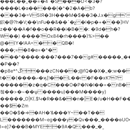
���L��_��=�4`�S���D<�3�?
����L�a�����{�^�2�A�b?
���3�=V5IЯ�3H���M�$��3�J.x�g
鉙�@?h�V;��\nFu��&��`�չ �l�p�+���]HV
z��'��A�f��o��R��i�B��: �9d�h
�?
W��) ����?Ox84�rh����}%>��
@�(Y�!AA=�� QB�!
���;=�8�e=�^�
���^����:���7���7��g#�����_���7Y�.8
�P��?
�p8e*^ڴ���zCN���;@fQ��Χ�_�:w��Ȩo�[4~2�[�?
t��{����ނ�ϗ[!��L��r �F��xK??
������z�q�C���O�P�N�I��=�nB�
쳌��>�~��ѱ ����u}���M����y}
�����_O|K(.$Կ�R��&�I�n�|E�/u�H��F�
��$�Zm
��O�$�=>�AH�'&���Y~��T��
L�������M~eg���y�Qv���_����ɵUO
l=e]7���B�MYE�9A�Q;���_�˷