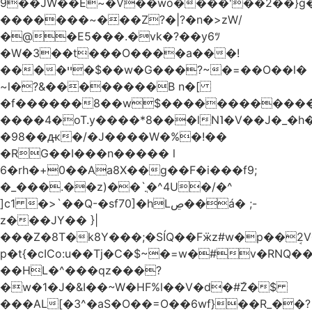
9��JW��E~�V��wo����'��2��}
�������~���Z?�|?�n�>zW/
�@�E5���.�vk�?��y6ﾂ
�W�3��t���O����a���!
����ײ �$��w�G���?~�=��O��l�
~l�?&��������B n�[
�f������8��w$������������
����4�oT.y����*8���lN˥�V��J�_�
�98��ԫ�/�J����W�%�!��
�RG��I���n����� l
6�rh�+0��Aa8X��g��F�i���f9;
�_���.��z)��`ֳ�^4U�/�^
]c1 �>`��Q-�sf70]�hLڝ��á� ;-
z���JY�� }|
���Z�8T�k8Y���;�SÍQ��Fӝz#w�p��ܱ2V���mړ�
p�t{�cICo:u��Tj�C�$~�=w�#v�RNQ�
��HL�^���qz���?
�w�1�J�&I��~W�HF%l��V�d�#ۜZ�$
���AL[�3^�aS�O��=O��6wf}��R_��?