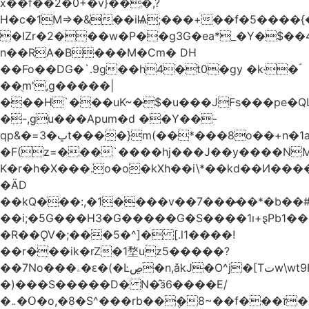
x��f��2�0+�v}���,?
H�c�1M=>�&��iѨ;���+��f�5����{�
�IZr�2���w�P��g3G�ea*_�Y�$��4
n��RA�B���M�Ϲm� DH
��Fo��DG�`.9g��h4�t0�gy �k·�ؐ
��ֻm',g�����|
���H`���uK~�$�u���JFs���pe�QL
�-,gu���Apum�d ��Y��-
qp&�=ڀ�3t����}m(��*���8o��+n�1aٖ��c:�+?
�F(z=���`����hj���J��y����NMm
K�r�h�X���.o�o�kXh��i\*��kd��И���
�ÄD
��kQ���:,�1����v��7���̷��*�b��
��i;�5G���H3�G�����G�S����1ı+ȿPb޶�<����1��i{��y_4Z�~�0�@PN�5����4q�Q��$nL[=�k�n�l{�uڰ��=��&�(��ʯ���VQ�
�R��ǪV�;���5�^]� [.l1����!
��r���ik�rZ�1堥uz5�����?
��7No���ۦ�ԑ�(�Ŀڝ�n,ǎkJ�O^j�[Tتw\wt9H��h�L;�7�:Q�Ӗ��t9k�I�KA�;֦N��l/,Ite�u�̗;J}
�)���S�����D� N�̂ӟ6����E/
�܅�Օ�o,�8�S^���rb��݆�8~��f���ז�X/