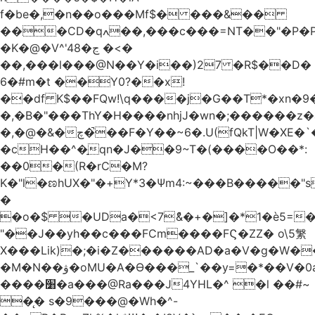
f�be�,�n��o���Mf$� ���&��
���CD�qߍ��,���c���=NT��"�Ρ�P�4���J�9HL��X�'�V? 1�fxrx�����Q���MU:�����3�Ħ�A���8)Z�^��$>�#�E��[�d<����6��%
�K�@�V^'4ڃ�8 �<�
��,���l���@N��Y�i��)27 �R$��D�
6�#m�t ��Y0?��x!
��df K$��FQw!\q����j�G��T*�xn�
�,�B�"���ThY�H����nhjJ�wn�;������z�
�,�@�&�چ�̚��F�Y��~6�.U(fQkT|W�XE�`���������l\��e=+2"0#Z���P�<�W)���p�i�3�.��������֛��h�K��%��Ӈnjvʓg|c'٤���1݉T�v�bM�g*c*J�s���Q2���].r� z2`�&C?
�cH��^�̠qn�J��9~T�(����O��*:
��0�(R�rC�M?
K�"l�ಣhUX�"�+Y*3�Ѱm4:~���B�����"s
�
�o�$ �UDa�<7ު&�+�]�*1�è5=�
"��J��yh��c���FCm����FϚ�ZZ� o\5䌓
X���Lik)�;�i�Z������AD�a�V�g�W�
�M�N��ۋ�oMU�A�Ɵ���_`��y=�*��V�0a�`��_+Z���P!
����׸�a���@Ra���J4YHL�^ �l ��#~
�̨� s�9���@�Wh�^-