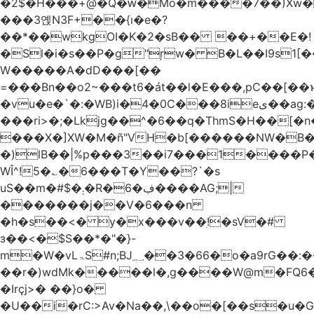
�2$�H���+@�Q�ԝ�Mo�m����7��)Xw
���3옍N3F+��{ı�e�?
��*��wkgOI�K�2�sB�� ��+��E�!
�Sl�i�s��P�g"ŗw� B�L��I9s1[��AC'�Q|x��~ږ��Ѫ ]�:$��i#��Ӈ��0j���
W�����A�dD���[��
=���Bn��o2~���t6�át��l�E���,pC�
�vu�e�`�:�WB)i�4�0C���8ieى��ag:�� !d�����4�fa<4\�"���o�Z�����a*D�[�|
���ri>�;�Lkjg��^�6��q�ThmS�H��[�
���X�]XW�M�ñ"VH�b[������NW�B
�)lB��|%p���3��i7���1����P�
WÎ^!5�؎�6���T�Y��?`�s
uS��m�#$�܄�R�ڣ�6����AG;|
�������j��V�6���n
�h�s��<� y�x���v��ׅ!�sV�#
з��<�$S��*�"�}-
m�W�vLۃЅ#n;BJ؁��3�66�o�a9rG��:�����W�QКY�4����8���u4�̒*�Q�����cǏ���pL���`�b��egLz�j�Ms9i�e�d�����Ź͊�u,|l2.
��r�)wdMk�����l�,g����W@m�FQ6
�Irçj>� ��}o�
�U��i�rC:>Av�Na��,\��o�[��s�u