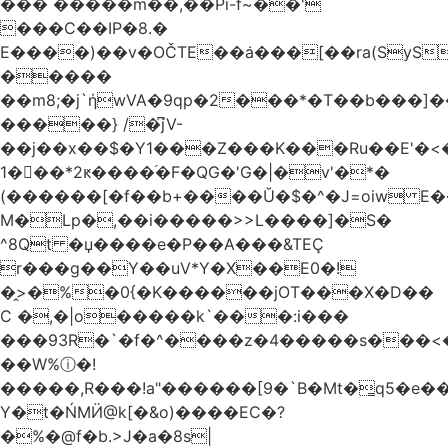
��� �����m��,��Pi-f~��'
���C��IP�8.�
E����)��v�OČTE��ܿa���[��ra(SyS
�����
��m8;�j`ήwVA�9qp�2���*�T��b���]
�����} /�͆jV-
��j��x��$�Y1���Z���K���Ru��E'�<
1�􋿃��*2ԟ����֜�F�QG�'G�|�v'�*�
(������[�f��b+����Ŭ�$�^�J=oiw E�
M�Lp�,��i�����>>L����]�S�
^8Qt �џ����e�P��A���&TEÇ
r���g��Y��uV*Y�X��E0�!
�̭>�%�0{�K������jOT���X�D��
C �,�|o�����k`���:i���
���93R�`�f�^����z�4�����s���<��ES�ڣ�#ύ�
��W%ⓘ�!
�����,R���!a"������[9�`B�Mt�͇q5�e�
Y�t�ŃMӤ@k[�&o)����EC�?
�%�@f�b.>J�a�8s|