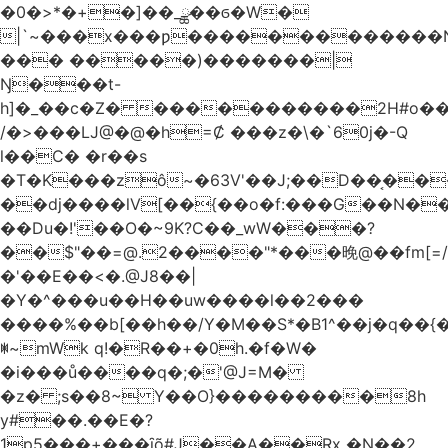
�0�>*�+�]��_ྪ��ϭ�W�
|`~���x���ƿ�������������N
��� �����)�������|
Ŋ���t-
h]�_��c�Z� �����������2H#o��w��L�[M~n��
/�>���Ǉ@�@�h=Ȼ ���z�\�`60j�-Q
l��C� �r��s
�T�K���zô~�63V'��J;��D��͔��
��dj����lV[��{��o�f:���G��N���@
��Du�!'��O�~9K?C��_wW���?
��$"��=@.2����"*���晚@��fm[=/
�'��E��<�.@J8��|
�Y�^���u��H��uw����l��2���
����%��b[��h��/Y�M��S*�B1^��j�q��{�%
ꂐ~mWk q!�R��+�0h.�f�W�
�i���ů����q�;�'@J=M�
�z� ;s��8~ Y��O}���������8h
y#�‍�.��E�?
1p5���+���ȋõ#J��A��Rx �N��2