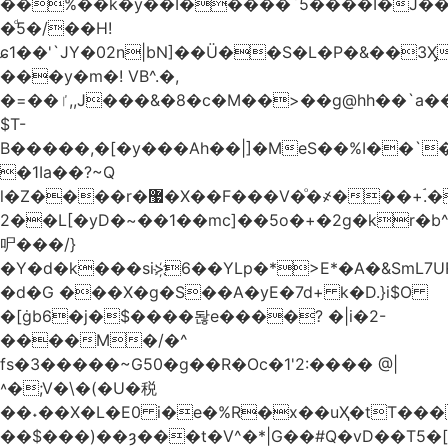
��%��k�y��I�����`5����I�J���
�ͩ5�/��H!
ɕ1��'`JY�02n|bN]��Ü��S�L�P�&��3
���y�m�! VB^.�,
�=��ٵ,,J���&�8�c�M��>��g@hh��`a���ء�{(�"�ߊ!s�z?
$T-
B�����,�[�y���Ah��|]�MeS��%I��`
�1Ia��?~Q
l�Z����r�޷�X��F
���V�ͦ�҂���+ۘ.�
2��L[�yD�~��1��mc]��5o�+�2g�kr�
㕧���/}
�Y�d�k���si>҉6��YLp�*>E*�A�&SmL7
�d�G ���X�g�S��A�yE�7d+ k�D.}i$O
�[ġb6�j�$����돦e����? �|i�2-
����M�/�^
fs�3�����~G50�g��R�Oc�1'2:���� @
|
˄�;V�\�(�U�税
��˖��X�L�E0 i�e�%R�x��uҲ�tT�����4{�D�,��Q
��$���)�
�ȝ���t�V^�*|G��#Q�vD��T5�