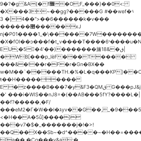
�9?�ɡ &A{�f޼�O;F_���}��0<:
�X���3~��gg?�����G #��wʚf؝�
�6��<"��4|� 3�����k�v���
������޺�����xJ
ǌ�P01����
1_�\������7W��������ߝ�7�m
�X�fOI��ͻ���f�t˿v����T����י6����u�N��u�������u�Tm�F��XS��h-
EU;�5�4'��)�������旛ڧ�&18|
�WB[���p_IѐF���T����
���&�!��r�F�r�Gn�BX��
w�M��`�����TH.�%�L�q���KP]��O
ŧ��H��������
�
E �z����B���7�y&F3�QMق G���pJ&j�^GN@�ga��)X�R��E@�S
�' ���i�WlS��nJ8=�(��AB���5fY?����L�|
��f?�����,�F/
���eM2�Γ�W��l�גyv��G��,_�9���5`�CirX�lǣ=uz��I�;
<�H��A�5ǚ]����}
���v7�$�_�������j�!�>!
��Q��X��Sb~�d^����~�H��=���
[a��,�Cg���v&ۣa;�