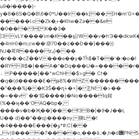
u9�l����)-
y�8�6S�Q�B\6�0*U��Ir��k[��;[H�m'G<
�����I.c�Zk�֑+�Khw�Za��&e!
�0���[ K��3�
]3vLY����\m�K��ȿ|/W��v�h'Э��dkwK��
�4mH}�m;cw��:@70��z��D��]���}}
Ǌ�ԘR����zڍ}���
�r��:�cZ��V���e��y�Tĥ$�Τ��'�:�o�!
�RYR$�]��A�"�Dq���U�=�����r
؞ P�����[��^wChH�$>g� Ct�
�q�(d�����E�թ8%�WZ�������������V�R�ر�
�"�̱��%j��K3Ŝ��ղَ+�+|� ƸN! (�>��
�=��v`��'䐉����}�No����Iq䎦
(%��ϗ��'OAQ�bp�,
����v�b�Җ��]���f3B�|�9�J��L
U�� d}��"��q)����nv̦;䑄Ŀ �!
�4�����E���{�ۆ*#:C{��
_v)8���