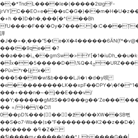
�;�*TndL����le�(�����2ϖgF-
jrVY] C��EO=e���sC�G�)�i�m�H�U�z�
�+h ��)D�h�,���[�^I.��Bh
fU���r�F��'�Ѹ�7���.]�:C���Ț
譁
�J��=�,���"Ƽ�te�X�4������6ӒN{f*�v
���t�9ԛe� �?
��a��o�iۑ��gmSw�>Y[�1�iuDh_��u�k��W�dJ�5�*��l�"`�*�(���U6P
�Îx��5�����D�\%Q�4ݘ�URZ���g��J;�='٣
�Pùv*r�{ڠx�
���5��W�w!&b����LJi�١�d�y呗֭
�e���������LK��xpF��DPY�\�f�^1�
���+���n�~�j��E���v/
��Y;������gMSS��9���g��'Ze������
�� =/H�/(�CƖ1
0��pD%���(󺧋���߶�f��XW��SB뻓
��S�o7-Wa��(s�"F��������K2��z��D�}
��(���� �ߟ�Z�
�$j����m<�����{(��^Jˍb����G��|