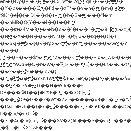
&h��Ny�yi�l���LSTw"�I7q`qsi�7���
�ϒ�bs����0 �fi$��zT*��y�n��m�x
·9K*�e|�{�iD[��d�t+ �b�$����"ߊ�m
��nMB�Q{ϔ���i��f��b
���ϖ�4M�8��b�o��΄�(��`��9Il[u�z_
�N�X��N����N!"J� "�婩 J��i8j�I�)|�I
��p&j�2�{�v�rgS�k��n ������w�?
����
]��=���$"�I\Z���<���F|o�_Wi>��
WQaS�Q�r�W��؆_>l��(L]���Ls��J�t*
��?��%���Ic7�}
��ͩ���xXnI(W@6�I1�\�{���;���
��\� 7#�D��H�Wr���-
D8���@U��[�f%F�`��tQ0|-
���CP�Iz��Z�W"�Z>e����i�u9�`)�e�*ڴ^[�W���
�fQJT�Qh��{�<������u~�uϤf��s��JC
𼶓��m/�r 6�
��4c�m{sm\���$V�2@h���S��gc��B�&
;�$�t'ڝ"3F��̭�