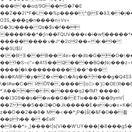
���t'��оd/9G��S�7�E
��Z��2(*F�L��%p����;^@E�ȁ3;��j
OӠS_���g�n����n݂=Vv+
G�3U���� Qs�$v�f��
����K��*�ʃꪒ��FQUV���x�i�wfj����
���������ݍ�J^�2c2��+ �:�I�
��SU$)/
��1�S~c"=�A15��Q����BQ�Ɲc���z
����|�k���������)��^���
�a�KAB�y�Z�<�c\�Aq�����g�Q4S
\�t#w�C�`ЍǑߜ�,����]o>�'jٍ�OE(R��B��b���ST�K|Q9�$�
*΄A����:�����q2�fM? ����}
��)3G9��s��w��G�lETie���7��9ymV|
��Z��5��i3�O�Jk�����E�e�u�x+K�
z��D��2��8� M�<��*ݱP�]ǡ]�&F�0��횙
��ph�� � �EeR`
�8��*>_]����t|s{VI��W'UY���[�8���g