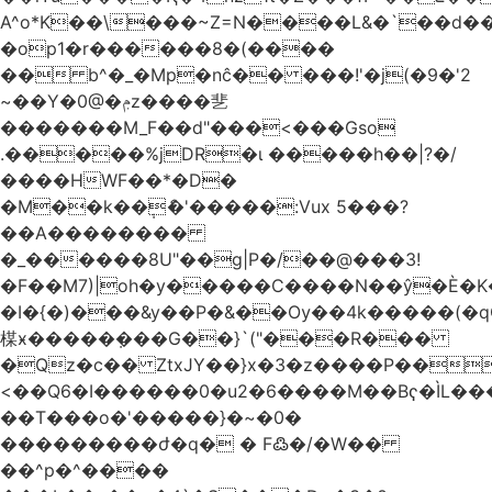
A^o*K��\���~Z=N����L&�`��d��
�op1�r������8�(����
�� b^�_�Mp�nĉ�� ���!'�j(�9�'2
~��Y�0@�ݦz����㐟
�������M_F��d"���<���Gso
.�����%jDR�ɩ �����h��|?�/
����HWF��*�D�
�M��k��݄ެ�'�����:Vux 5���?
��A��������
�_������8U"��g|P�/��@���3!
�F��M7)|oh�y�����C����N��ŷ�È�
�I�{�)���&y��P�&��Ѹ��4k�����(�
楳ӿ�����ܼ���G��}`("���R���
�Qz�c�� ZtxJY��}x�3�z����P��
<��Q6�I������0�u2�6����M��Bҁ�ÌL�
��T���o�'�����}�~�0�
���������ժ�q� � F߷�/�W��
��^p�^����