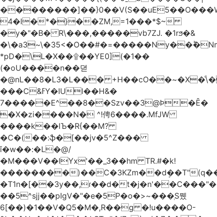
��������]��}0��V(S��uE5��O���
4�l�*�}��ZM,=1���*$~
�y�"�B� R\���,�����vb7ZJ. �1rϧ�&
�\�a3~\�35<�O��#�=�����Ny��ؕ�N
*pD�\L�X��۩��YE0](�1��
(�oU����n��뎓
�@nL��8�L3�L��� +H��cO��~�X�ͩ\�
���C&ߓY�IUl��H&�
7�����E^��8��Szv��3@Ϸ�Ȇ�
�X�zi����N� ^!俜6����.MfJW
����k��lЪ�R{��M?
�C�(��:ֆ�[��jv�5^Z���
ǐ�w��:�L�@/
�M���V��lYx'��_3��hm TR.#�k!
���ؗ�����)��C�3KZm��dܱ��T"(q��
�T1n�[��3y��,ɾ��d�t�j�n'��C���"�a��`��
��5^sjj��pIgV�"�e�5P�o�>~���ְS뮀
6[��)�1��V�Q5�M�,R��g �!u����O-