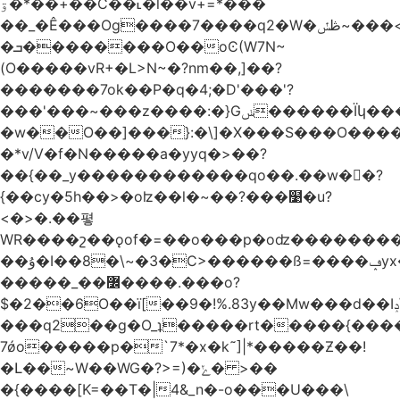
ۊ�*��+��C��˪�l��v+=*���
��_�Ê���Og����7����q2�W�ڟݽ~���<����+)�y�����r�����~�=E�VO��L�=��ױ2sw�������/'���|
�ܒ��������O��oϾ(W7N~
(O�����vR+�L>N~�?nm��,]��?
�������7ok��P�q�4;�D'���'?
���'���~���z����:�}Gݭ������Ïկ�����]����m��߼��|
�w��O��]���}:�\]�X���S���O����cP��֏�
�*v/V�f�N�����a�yyq�>��?
��{��_y������������qo��.��w��?
{��cy�5h��>�oʫ��l�~��?���໹�u?
<�>� .��폏
WR����շ��ǫof�=��o���p�oʣ���������Տ��=�0��oO.>��A�c�ٿ���>�z{�a�]OW�
��ۇ�I��8�\~�3�C>������ß=����ݡyx�T���Q����z��4y���wWyH��� ]�z��D�����i��Cͯ�~7�����=���*��_o��y<=z+����T/
�����_��߼����.���o?
$�2��6O��ï[��9�!%.83y��Mw���d��Iݚ\\��g��4~ު�_�&�Qpu$킋|
���q2��g�O_ʇ�����rt�����{���
7ǿo�����p�`7*�x�k˜]|*�����Ƶ��!
�Լ��~W��WG�?>=)�ݺ� >��
�{����[K=��T�|4&_n�-o���U���\