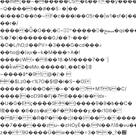
��ml;��~������C5�&��T��y����
~Q����t��ಶ��S۽�|��
�i���D��ծ�~F�c���I��O5r��|w1�sf�[��
��r�/
�����Ǖ�O��;�~^������ﵟ�qs������O�����o=`�����g)�L����
%�7�(�������0J��T-���!
�O�L/hO;ó��PV>�3���G�cd���ޥ
��ho@�)ңv�~k�M���>A�!
����cW+� 6��18:�M����7��`|
��ǩw2�eMo.�����\,��E�|洓
~����â*�9\ @�/:� 
�$Lz0�<%7O�$!@�l�S~�O}
�����\�l��O��=�"�� ?+MT%�C/
����|�oD9R�Fj�76���(��dx-
�U�G�Eç��݇��S�}����ؘ߿�9�9��C�
瓉��� �6�zo�ø �F� N���y;��r1G6�
�&��R�P���c}I��)��x����
��7������zu~�zHOyЀ��/N��Λ18�vu�
z�� 90����Û�w���=3�1�_֐�?