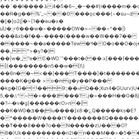
��`��I����.ߕ�_~6�5�4~��#)i����m�.�o��G?
��R�g��%'_~��0���ǫc���{~�su~d�
�[�]o2j|�~[1��өu�x�
u֫U�;۪=6���w�~�����OW�>~��~^��|}
���&xb�f��~����(����w��W���7��
�����~��a�����Tew
�ߞ�O�o��O�oj����mt�]����]����7ؔ�˓�u�|
��_^>�y?�}
��|w�_"e�Ͼ�WO߭`"���t�{��.x[���]�
|{��������n5��w�[I\}
��6n��~<��[���T����]�t�������
����K�g�� >o�mg�y��P���
�kg�{G�ʲ��9:;��ߋQ��;Xտ4�GUurv}U�"}}
ػ��,5^~�+���߶���?.j�=���H��G�8j^�~��^�W����EWɗ�ǋ�_�_�T.G?
�?ޝ�v�g[������rO>n�|
��Κ�WG�ן��ݏiu����]x8:�ݻQ�����ks�E?
�*�����W����tY�������8Q�������
��ͳ���8���?o��N�����zU���O?
8�}Uk���������n2l�n���M��>�5�