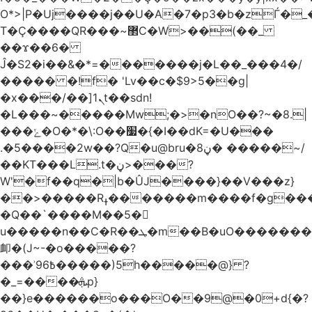
O*>|P�Uj����j��U�A�7�p3�b�zЃ�_
T�Ç����QR���~޲C�W>��(��_
��ϫ��6�
Ĵ�S2�i��&�*=�������j�L��_���4�/
����� �!f� 'Lv��c�$9>5��g|
�x���/��]ܢ1t��sdn!
�L���~�����Mw;�>�nO��?~�8.|
���ݺ�O�*�\:O��׷�{�I��dK=�U���
.�5����2w��?Q�u@bru�8ڼ� �����~/
��KT���L.t�ڼ>���?
W'�f��q�|b�ÛJ����}��V���z}
��>�����Rߪ�������m����f�g����p=Tn��f��~���9V�������ϛ�q����?
�Q��`����M��5�𳲻
u�����n��C�R��ܛ�m��B�uO�������S
卹�(J~-�o�����?
���ʾ9߿6�����)5h�����@} ?
�_=����ܞp}
��}e������o���O��9@�0+d{�?