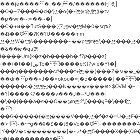
���je�����_��[�/������Ӈ`6j|
�O�~7���Ө�d�'�o{�~vq}�tv|
�p�wr�~:=��~�|
�C�+ͷ��utS���[{7w�M�0�sqԏ?
�߷��O�?K�?U�����mm
�W�A�������~��pm\�������
�&��ѥ�qu깱
l����Um{k�z�b����b�.f7ק���z]
{��{�t��]ښTo�����e%{7wIe�Y{�|
���q�������c#���t+��(���݃Z�ʍ��_����������څd}z���W>^���
��dr�p��=J��=okou�=;�o�����[i���ۻ?
�����c����N����v���֍>$OVM �-
�?[����K7����v���֧J�~/U���|
�\��j���ӓ�я��Ó��@n2\[���ۇF�\��1
�?
��G�����{�����V����f�z�=U�F���7��ջD:��
�>I]~�⟿g��ʬ�S��t6�Vo��O+�������48�+���OG�߿w������zq
|Y��V�q��������]�~؜5�*ޗ����X��{Q9�~R�*O��_?
y�{��������۷�