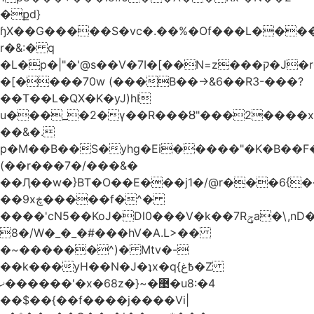
�քd}
ɧX��G�����S�vc�.��%�Of���L�����T�5��ω����>��d
r�&:� q
�L�p�|"�'@s��V�7I�[��N=z���ק�Ϳ�r�M%�#f���A/1��j
�[����70w (���B��->&6��R3-���?
��T��L�QX�K�yJ)hI
u���_�2�ү��R���ȣ"���2����x�
��&�.
p�M��B��S�yhg�Ei�����"�K�B��F
(��r���7�/���&�
��Ӆ��w�}BT�O��E���j1�/@r���6{
��9xڿ�����f�^�
����'cN5��KoJ�Dl0���V�k��7Rݯa�\,nD�ɌI��'���0~�5qB
8�/W�_�_�#���hV�A.L>��
�~������^)� Mtv�-
��k���yH��N�J�ʇx�q{߿غ�Z
ޚ������'�x�68z�}~�޹�u8:�4
��$��{��f����j����Vi|