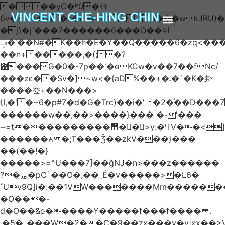
���yC�ʶ0�杻
VINCENT CHE-HING CHIN
6v�ݙ�v:�n�m�=kKB���wkJRU)��>�}
�j\�j՚���7������6���O��돤
ABOUT AUTHOR
ABOUT BOOK
ARTICLES & BLOGS
ݡ�'��N#�K��h�E�Y��Q�����6�zq<����w��FA�^�-
��n+���݂��,�(;�?
޴���G�0�-7p��'�өKCw�v��7��fNc/
���zє��Sv�]~w<�{aD%��+�.�`�K�卦
����厺+��N���>
{I,�'�~6�p#7�d�G�Trc)��i�'�2�ͧ��D
������w��,��>����}��� �-'���
~=t����������׫��ٕ >y:�ߟV��<]����m|
������ꙉ �;T���Ǯ��zkV���}���
��(��!�}
�����>=^U���7]��ǧǊ�n>���z������
?�ퟪ�pC`��O�;��_É�v�����>�L6�
˟Uv9Q]i�:��1VW�߳������Mm������
�O���-
d�O��&o�����Y�����f���f���� .
.�5�_���W�2��Ҫ�9��zx���y�y|xx��>V��s�