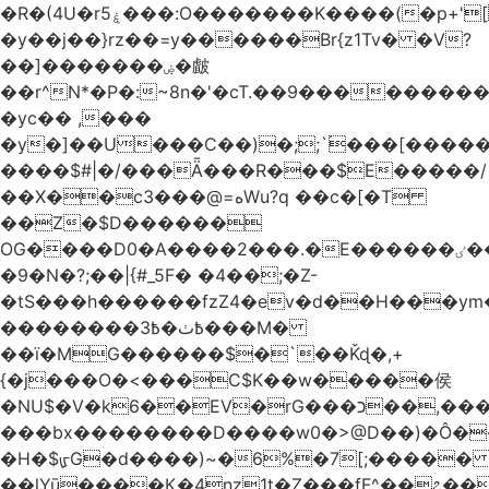
�R�(4U�rۼ5���:O�������K����(�p+'[ҷ����[�[q�c^i��v������z���@�|
�y��j��}rz��=y������Br{z1Tv� �V?
��]�������ۻ�皻
��r^N*�P�:~8n�'�cT.��9�������
�yc�� ,���
�y�]��U���C��)�;;`۬���[�����
����$#|�/���Ǟ���R���$E�����/
��X��c3���@=هWu?q ��c�[�T
��Z�$D������
OG����D0�A����2���.�E������ٸ��C�\��|S�._����Y�F���]}
�9�N�?;��|{#_5F� �4��;�Z-
�tS���h������fzZ4�ev�d��H���y
��������߿ٺ�߿3���M�
��ї�MG������$�`��Ǩɖ�,+
{�j���O�<���C$K��w�����侯
�NU$�V�k6��EV�rG���כ��,���x�}
���bx��������D����w0�>@D��)�Ô����c
�H�$ᡁG�d����)~�6%�7[;����� 
��lYū����Қ�4nz1t�Z���fF^��೭��