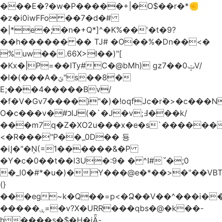
���E�?�w�P�����+|�O$��r�*✊
�z�i0iwFFo ��7�d�#
�|*e�;�n�+Q*]^�K%��'�t�9?
��h������ �� TJ# �O��%�Dn��<�
%uw��.66X>ӏ��)"[
�Kх�|P=��ITy#C�@bMh) gz7��0ݓV/
�l�(���A�ݶ"s��8�
E;���4�����Bv/
�f�V�Gv7����}"�)�!oqfJc�rٞ�>�c��
O�c���v�#כĲ(�`�J�v;߃���k/
���m7q�Z�XO2u���x�e�s`������<
<�R���"P��_0D�� 둉
�iĮ�"�Ņ(=1������&�P
�Y�c�0��t��l3U�:9� � ^I#`́�;0
�_l0�#*�u�)�Y���@e�*��>�"��VB
(}
���eg~k�Q��=p<�Ձ��V��^���i��
�����ۑ=�v?X�URR���qbs�@�k��-
h����s�$�H�iǞ-