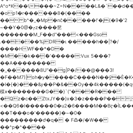
A^o*K��\���~Z=N����L&�`��d��
�op1�r������8�(����
�� b^�_�Mp�nĉ�� ���!'�j(�9�'2
~��Y�0@�ݦz����㐟
�������M_F��d"���<���Gso
.�����%jDR�ɩ �����h��|?�/
����HWF��*�D�
�M��k��݄ެ�'�����:Vux 5���?
��A��������
�_������8U"��g|P�/��@���3!
�F��M7)|oh�y�����C����N��ŷ�È�
�I�{�)���&y��P�&��Ѹ��4k�����(�
楳ӿ�����ܼ���G��}`("���R���
�Qz�c�� ZtxJY��}x�3�z����P��;
<��Q6�I������0�u2�6����M��Bҁ�ÌL�
��T���o�'�����}�~�0�
���������ժ�q� � F߷�/�W��
��^p�^����