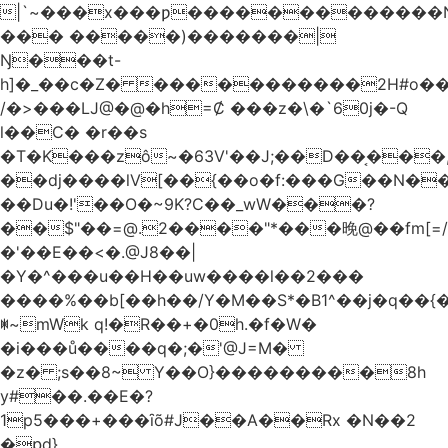
|`~���x���ƿ�������������N
��� �����)�������|
Ŋ���t-
h]�_��c�Z� �����������2H#o��w��L�[M~n��
/�>���Ǉ@�@�h=Ȼ ���z�\�`60j�-Q
l��C� �r��s
�T�K���zô~�63V'��J;��D��͔���
��dj����lV[��{��o�f:���G��N���@
��Du�!'��O�~9K?C��_wW���?
��$"��=@.2����"*���晚@��fm[=/
�'��E��<�.@J8��|
�Y�^���u��H��uw����l��2���
����%��b[��h��/Y�M��S*�B1^��j�q��{�%
ꂐ~mWk q!�R��+�0h.�f�W�
�i���ů����q�;�'@J=M�
�z� ;s��8~ Y��O}���������8h
y#�‍�.��E�?
1p5���+���ȋõ#J��A��Rx �N��2
�քd}