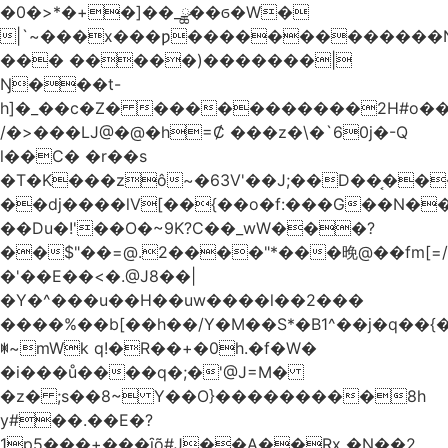
�0�>*�+�]��_ྪ��ϭ�W�
|`~���x���ƿ�������������N
��� �����)�������|
Ŋ���t-
h]�_��c�Z� �����������2H#o��w��L�[M~n��
/�>���Ǉ@�@�h=Ȼ ���z�\�`60j�-Q
l��C� �r��s
�T�K���zô~�63V'��J;��D��͔��
��dj����lV[��{��o�f:���G��N���@
��Du�!'��O�~9K?C��_wW���?
��$"��=@.2����"*���晚@��fm[=/
�'��E��<�.@J8��|
�Y�^���u��H��uw����l��2���
����%��b[��h��/Y�M��S*�B1^��j�q��{�%
ꂐ~mWk q!�R��+�0h.�f�W�
�i���ů����q�;�'@J=M�
�z� ;s��8~ Y��O}���������8h
y#�‍�.��E�?
1p5���+���ȋõ#J��A��Rx �N��2