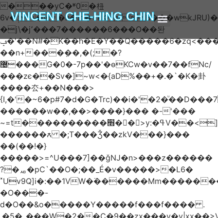
���yC�ʶ0�杻
VINCENT CHE-HING CHIN
6v�ݙ�v:�n�m�=kKB���wkJRU)��>�}
�j\�j՚���7������6���O��돤
ABOUT AUTHOR
ABOUT BOOK
ARTICLES & BLOGS
ݡ�'��N#�K��h�E�Y��Q�����6�zq<����w��FA�^�-
��n+���݂��,�(;�?
޴���G�0�-7p��'�өKCw�v��7��fNc/
���zє��Sv�]~w<�{aD%��+�.�`�K�卦
����厺+��N���>
{I,�'�~6�p#7�d�G�Trc)��i�'�2�ͧ��D
������w��,��>����}��� �-'���
~=t����������׫��ٕ >y:�ߟV��<]����m|
������ꙉ �;T���Ǯ��zkV���}���
��(��!�}
�����>=^U���7]��ǧǊ�n>���z������
?�ퟪ�pC`��O�;��_É�v�����>�L6�
˟Uv9Q]i�:��1VW�߳������Mm������
�O���-
d�O��&o�����Y�����f���f���� .
.�5�_���W�2��Ҫ�9��zx���y�y|xx��>V��s�