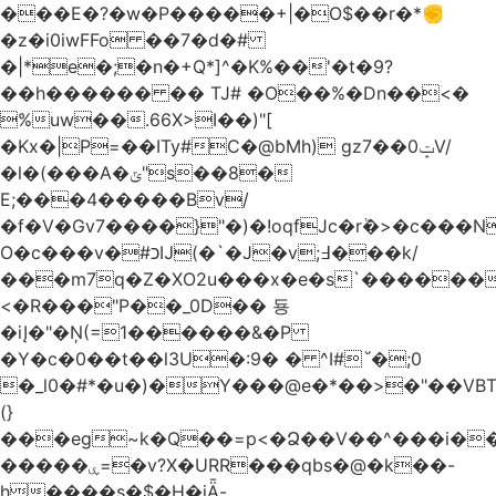
���E�?�w�P�����+|�O$��r�*✊
�z�i0iwFFo ��7�d�#
�|*e�;�n�+Q*]^�K%��'�t�9?
��h������ �� TJ# �O��%�Dn��<�
%uw��.66X>ӏ��)"[
�Kх�|P=��ITy#C�@bMh) gz7��0ݓV/
�l�(���A�ݶ"s��8�
E;���4�����Bv/
�f�V�Gv7����}"�)�!oqfJc�rٞ�>�c��
O�c���v�#כĲ(�`�J�v;߃���k/
���m7q�Z�XO2u���x�e�s`������<
<�R���"P��_0D�� 둉
�iĮ�"�Ņ(=1������&�P
�Y�c�0��t��l3U�:9� � ^I#`́�;0
�_l0�#*�u�)�Y���@e�*��>�"��VB
(}
���eg~k�Q��=p<�Ձ��V��^���i��
�����ۑ=�v?X�URR���qbs�@�k��-
h����s�$�H�iǞ-