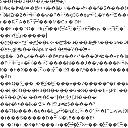
x��f��2�0+�v}���,?
H�c�1M=>�&��iѨ;���+��f�5����{�
�IZr�2���w�P��g3G�ea*_�Y�$��4
n��RA�B���M�Ϲm� DH
��Fo��DG�`.9g��h4�t0�gy �k·�ؐ
��ֻm',g�����|
���H`���uK~�$�u���JFs���pe�QL
�-,gu���Apum�d ��Y��-
qp&�=ڀ�3t����}m(��*���8o��+n�1aٖ��c:�+?
�F(z=���`����hj���J��y����NMm
K�r�h�X���.o�o�kXh��i\*��kd��И���
�ÄD
��kQ���:,�1����v��7���̷��*�b��
��i;�5G���H3�G�����G�S����1ı+ȿPb޶�<����1��i{��y_4Z�~�0�@PN�5����4q�Q��$nL[=�k�n�l{�uڰ��=��&�(��ʯ���VQ�
�R��ǪV�;���5�^]� [.l1����!
��r���ik�rZ�1堥uz5�����?
��7No���ۦ�ԑ�(�Ŀڝ�n,ǎkJ�O^j�[Tتw\wt9H��h�L;�7�:Q�Ӗ��t9k�I�KA�;֦N��l/,Ite�u�̗;J}
�)���S�����D� N�̂ӟ6����E/
�܅�Օ�o,�8�S^���rb��݆�8~��f���ז�X/