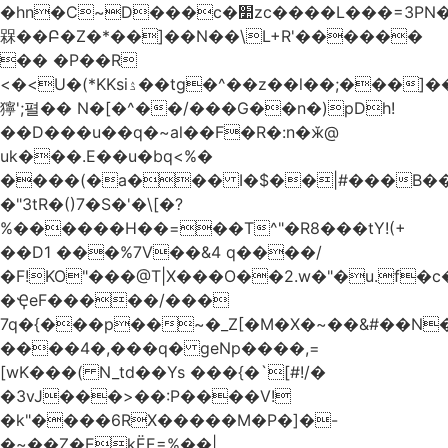
�hn�C~D���c�׺zc����L���=3PN�<��8��t�q�2b�#����m���E��:�A
槑��Բ�Z�*��]��N��\L+R'������
�� �P��R
<�<U�(*KKsіۮ��tg�^��z��l��;���]���
獰';펼�� N�[�^��/���G��n�)pDh!
��D���u��q�~al��F�R�:n�ӂ@
uk���.E��u�bq<%�
����(�a��� I�$��|#���B��
�"3tR�()7�S�'�\[�?
%������H��=��T^"�R8���tY!(+
��D1 ���%7V��&4 q����/
�F!KO"���@T|X���O��2.w�"�u.f�c�j�o��\��
�ҾeF�����/���
7q�{���p��~�_Z[�M�X�~��&#��N
����4�,���q� geNp����,=
[wK���( N_td��Ys ���{�`[#!/�
�3vJ���>��:P����V!
�k"����6RX�����M�P�]�-
�~��Z�EkЁE=%��|