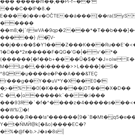
��� �����m��,��Pi-f~��'
���C��IP�8.�
E����)��v�OČTE��ܿa���[��ra(SyS
�����
��m8;�j`ήwVA�9qp�2���*�T��b���]
�����} /�͆jV-
��j��x��$�Y1���Z���K���Ru��E'�<
1�􋿃��*2ԟ����֜�F�QG�'G�|�v'�*�
(������[�f��b+����Ŭ�$�^�J=oiw E�
M�Lp�,��i�����>>L����]�S�
^8Qt �џ����e�P��A���&TEÇ
r���g��Y��uV*Y�X��E0�!
�̭>�%�0{�K������jOT���X�D��
C �,�|o�����k`���:i���
���93R�`�f�^����z�4�����s���<��ES�ڣ�#ύ�
��W%ⓘ�!
�����,R���!a"������[9�`B�Mt�͇q5�e�
Y�t�ŃMӤ@k[�&o)����EC�?
�%�@f�b.>J�a�8s|