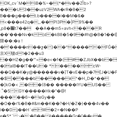
OK_cv`M�iB�%~�(*�v��ZȈb>?
���U3��uzV2WA�rR�B�2
B���g���t.b����i��M�&�
<���e42q�_.��PI3P�|P 9%��
,p8�׌t7��𥉉��A��m5=avh<���R
��'���Nv�k(d�kB8�5�9�#h@�B�1��@
隈��:�a !
�'����n��ƺ� )��^���� �FǴ�
京X䮫d1�2��u3
��HZ�g��"'=�e<�f�(#�ZJbX��b
�)alB��!T��U� *���� cW-
�$|����b�����ԟ^�H_D�^��
�]kG�<ˎ�l�(8�� �����IYU�US��
ૈ�5 GY�����Hk�"�@!
�����6~�eGy��
�O��r%�B�#&m��K��?�H/�Z�)���4v��
ї��Dj��H`eW�2=�N��P
e�5*` ;د�:�B�� è�����Gr�[��u�