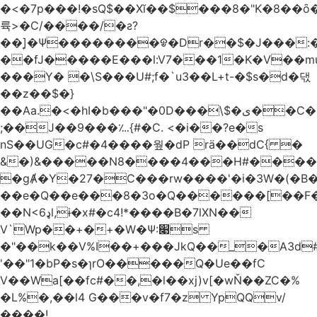
�<�7p���ǃ�sQ$��Xĭ��$���8�"K�8��ȏ�;��7��&c���?8c�q�ݢ_ �p���r��
륙>�C/����/�ƨ?
��]͎�Ψ������
��ᱫ�Dr��$�J���:
��fJ�����E���l:V7���1�K�V��mu
���Y� �\S���U#;f�`u3��L+t-�$s�d�댃
��z��$�}
��Aa.�<�hI�b���"�0D���\$�ی��C�)pY� ���QH���$��m��n<�̉�����nj��
;��J��9���؊{#�C. <�i��?e�s
nS��UG�c#�4����웦�dP rӓ��dC{ �
&�)&�����N8����4���H#�����
�gȺ�Y�27�C���rw����'�i�3W�(�B�Z
��e�Q��e���8�3o�Q������[��F�M~T5�
��N<6ډl,ɨ�x#�c4!*����B�7lXN��
V`Wp��+�+�W�Ѱ:׉s
�"��k��V%I��+���JkQ��_�A3d#�
'��"1�bP�s�ɿrO�����Q�Ue��fC
V��Wa[��fc#��,�l��xj)v[�wŇ��ZC�%
�L%�,��l4 G���v�f7�z YpQQv/
����!