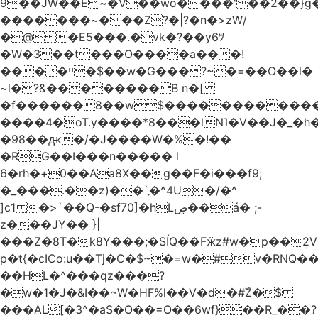
9��JW��E~�V��wo����'��2��}
�������~���Z?�|?�n�>zW/
�@�E5���.�vk�?��y6ﾂ
�W�3��t���O����a���!
����ײ �$��w�G���?~�=��O��l�
~l�?&��������B n�[
�f������8��w$������������
����4�oT.y����*8���lN˥�V��J�_�
�98��ԫ�/�J����W�%�!��
�RG��I���n����� l
6�rh�+0��Aa8X��g��F�i���f9;
�_���.��z)��`ֳ�^4U�/�^
]c1 �>`��Q-�sf70]�hLڝ��á� ;-
z���JY�� }|
���Z�8T�k8Y���;�SÍQ��Fӝz#w�p��ܱ2V���mړ�
p�t{�cICo:u��Tj�C�$~�=w�#v�RNQ�
��HL�^���qz���?
�w�1�J�&I��~W�HF%l��V�d�#ۜZ�$
���AL[�3^�aS�O��=O��6wf}��R_��?