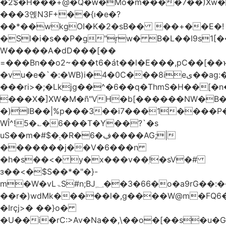
�2$�H���+@�Q�ԝ�Mo�m����7��)Xw
���3옍N3F+��{ı�e�?
��*��wkgOI�K�2�sB�� ��+��E�!
�Sl�i�s��P�g"ŗw� B�L��I9s1[��AC'�Q|x��~ږ��Ѫ ]�:$��i#��Ӈ��0j���
W�����A�dD���[��
=���Bn��o2~���t6�át��l�E���,pC�
�vu�e�`�:�WB)i�4�0C���8ieى��ag:�� !d�����4�fa<4\�"���o�Z�����a*D�[�|
���ri>�;�Lkjg��^�6��q�ThmS�H��[�
���X�]XW�M�ñ"VH�b[������NW�B
�)lB��|%p���3��i7���1����P�
WÎ^!5�؎�6���T�Y��?`�s
uS��m�#$�܄�R�ڣ�6����AG;|
�������j��V�6���n
�h�s��<� y�x���v��ׅ!�sV�#
з��<�$S��*�"�}-
m�W�vLۃЅ#n;BJ؁��3�66�o�a9rG��:�����W�QКY�4����8���u4�̒*�Q�����cǏ���pL���`�b��egLz�j�Ms9i�e�d�����Ź͊�u,|l2.
��r�)wdMk�����l�,g����W@m�FQ6
�Irçj>� ��}o�
�U��i�rC:>Av�Na��,\��o�[��s�u