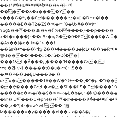
��s/ �lU(��V�ǰ=
�����&�x����Y ��
v���C�*y��0���;����=[ �D~+�l��
�����E��Ŧ2�Z$�� {G�Ux#�� `
ϫpg5�����3k�V�{)%�����ݲ��p����
>�f�o���)k��c#z�n/G��0�FϾK��K�W'Ǘ�wE
�Ax��j�d� I=�`<|��!
��&#���� @'Z������u�jdL��h�R 
첑G����t���Jz�лѝ�Q{��|
���1&L�Ǎ���д����"N����Cs�];t
ɛ.�ZN} �����tO�u�8 5��
��P��u�ȨU���3�|�
uk#�c�����TR��W�Y(+~��(�"�pr�"\��
��Ҿ���i�GL�w��S��$�IO����^rYh0�s���4¾��Vb}
�����d��{��9�<�L�h�u;"�0������+Q�Fn�h
�8ʺ�;Ù���O�pn4��`�#����I��8`
��[>�?)4z�owYwL,�� "遫
M�����=�y���̚�.�nl��~,z��8�/