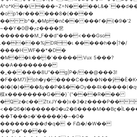
A^o*K��\���~Z=N����L&�`��d��
�op1�r������8�(����
�� b^�_�Mp�nĉ�� ���!'�j(�9�'2
~��Y�0@�ݦz����㐟
�������M_F��d"���<���Gso
.�����%jDR�ɩ �����h��|?�/
����HWF��*�D�
�M��k��݄ެ�'�����:Vux 5���?
��A��������
�_������8U"��g|P�/��@���3!
�F��M7)|oh�y�����C����N��ŷ�È�
�I�{�)���&y��P�&��Ѹ��4k�����(�
楳ӿ�����ܼ���G��}`("���R���
�Qz�c�� ZtxJY��}x�3�z����P��
<��Q6�I������0�u2�6����M��Bҁ�ÌL�
��T���o�'�����}�~�0�
���������ժ�q� � F߷�/�W��
��^p�^����