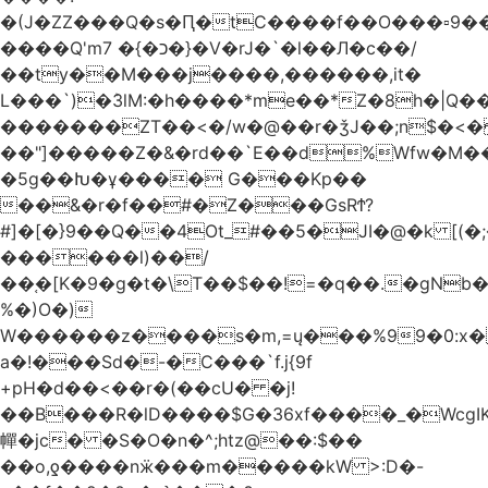
�(J�ZZ���Q�s�Ԥ�tC����f��O���▫9�
����Q'mכ�}� 7�}�V�rJ�`�l��Л�c��/
��ty��M���j����,������,it�
L���`)�ܰ3lM:�h����*me��*Z�8h�|Q�
�������ZT��<�/w�@��r�ǯJ��;n$�
��"]�����Z�&�rd��`E��d%Wfw�M������
�5g��Խ�ұ���� G���Kp��
��&�r�f��#�Z���GsRϮ?
#]�[�}9��Q��4Ot_#��5�JI�@�k [(
������l)��/
��֚�[K�9�g�t�\T��$��!=�q��.�gNb
%�)O�)
W������z����s�m,=ų���%99�0:x�
a�!���Sd�-�C���`f.j{9f
+pH�d��<��r�(��cU� �j!
��B���R�lD����$G�36xf����_�WcgI
幝�jc� �S�O�n�^;htz@��:$��
��o,ƍ����nӝ���m�����kW >:D�-