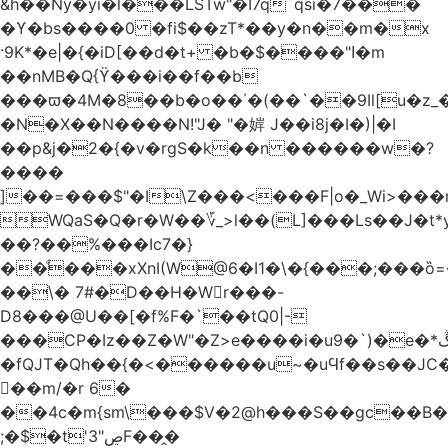
&h��Ny�yi�l���LSTw"�I7q`qsi�7���
�ϒ�bs����0 �fi$��zT*��y�n��m�x
·9K*�e|�{�iD[��d�t+ �b�$����"ߊ�m
��nMB�Q{ϔ���i��f��b
���ϖ�4M�8��b�o��΄�(��`��9Il[u�z_
�N�X��N����N!"J� "�婩 J��i8j�I�)|�I
��p&j�2�{�v�rgS�k��n ������w�?
����
]��=���$"�I\Z���<���F|o�_Wi>��
WQaS�Q�r�W��؆_>l��(L]���Ls��J�t*
��?��%���Ic7�}
��ͩ���xXnI(W@6�I1�\�{���;���
��\� 7#�D��H�Wr���-
D8���@U��[�f%F�`��tQ0|-
���CP�Iz��Z�W"�Z>e����i�u9�`)�e�*ڴ^[�W���
�fQJT�Qh��{�<������u~�uϤf��s��JC
𼶓��m/�r 6�
��4c�m{sm\���$V�2@h���S��gc��B�&
;�$�t'ڝ"3F��̭�