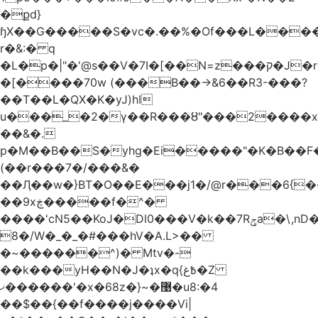
�քd}
ɧX��G�����S�vc�.��%�Of���L�����T�5��ω����>��d
r�&:� q
�L�p�|"�'@s��V�7I�[��N=z���ק�Ϳ�r�M%�#f���A/1��j
�[����70w (���B��->&6��R3-���?
��T��L�QX�K�yJ)hI
u���_�2�ү��R���ȣ"���2����x�
��&�.
p�M��B��S�yhg�Ei�����"�K�B��F
(��r���7�/���&�
��Ӆ��w�}BT�O��E���j1�/@r���6{
��9xڿ�����f�^�
����'cN5��KoJ�Dl0���V�k��7Rݯa�\,nD�ɌI��'���0~�5qB
8�/W�_�_�#���hV�A.L>��
�~������^)� Mtv�-
��k���yH��N�J�ʇx�q{߿غ�Z
ޚ������'�x�68z�}~�޹�u8:�4
��$��{��f����j����Vi|