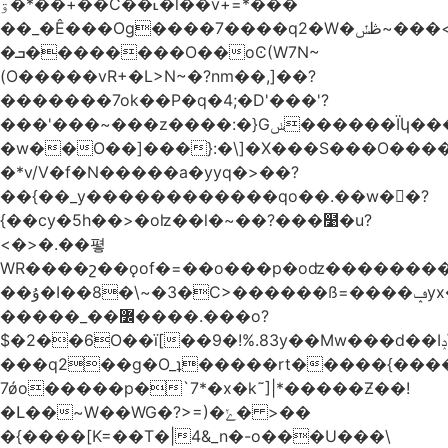
ۊ�*��+��C��˪�l��v+=*���
��_�Ê���Og����7����q2�W�ڟݽ~���<����+)�y�����r�����~�=E�VO��L�=��ױ2sw�������/'���|
�ܒ��������O��oϾ(W7N~
(O�����vR+�L>N~�?nm��,]��?
�������7ok��P�q�4;�D'���'?
���'���~���z����:�}Gݭ������Ïկ�����]����m��߼��|
�w��O��]���}:�\]�X���S���O����cP��֏�
�*v/V�f�N�����a�yyq�>��?
��{��_y������������qo��.��w��?
{��cy�5h��>�oʫ��l�~��?���໹�u?
<�>� .��폏
WR����շ��ǫof�=��o���p�oʣ���������Տ��=�0��oO.>��A�c�ٿ���>�z{�a�]OW�
��ۇ�I��8�\~�3�C>������ß=����ݡyx�T���Q����z��4y���wWyH��� ]�z��D�����i��Cͯ�~7�����=���*��_o��y<=z+����T/
�����_��߼����.���o?
$�2��6O��ï[��9�!%.83y��Mw���d��Iݚ\\��g��4~ު�_�&�Qpu$킋|
���q2��g�O_ʇ�����rt�����{���
7ǿo�����p�`7*�x�k˜]|*�����Ƶ��!
�Լ��~W��WG�?>=)�ݺ� >��
�{����[K=��T�|4&_n�-o���U���\