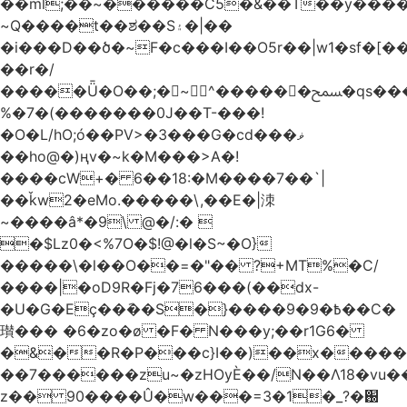
��ml;��~������C5�&��T��y����
~Q����t��ಶ��S۽�|��
�i���D��ծ�~F�c���I��O5r��|w1�sf�[��
��r�/
�����Ǖ�O��;�~^������ﵟ�qs������O�����o=`�����g)�L����
%�7�(�������0J��T-���!
�O�L/hO;ó��PV>�3���G�cd���ޥ
��ho@�)ңv�~k�M���>A�!
����cW+� 6��18:�M����7��`|
��ǩw2�eMo.�����\,��E�|洓
~����â*�9\ @�/:� 
�$Lz0�<%7O�$!@�l�S~�O}
�����\�l��O��=�"�� ?+MT%�C/
����|�oD9R�Fj�76���(��dx-
�U�G�Eç��݇��S�}����ؘ߿�9�9��C�
瓉��� �6�zo�ø �F� N���y;��r1G6�
�&��R�P���c}I��)��x����
��7������zu~�zHOyЀ��/N��Λ18�vu�
z�� 90����Û�w���=3�1�_֐�?