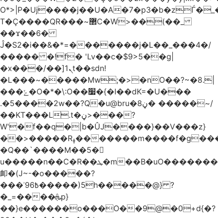
O*>|P�Uj����j��U�A�7�p3�b�zЃ�_
T�Ç����QR���~޲C�W>��(��_
��ϫ��6�
Ĵ�S2�i��&�*=�������j�L��_���4�/
����� �!f� 'Lv��c�$9>5��g|
�x���/��]ܢ1t��sdn!
�L���~�����Mw;�>�nO��?~�8.|
���ݺ�O�*�\:O��׷�{�I��dK=�U���
.�5����2w��?Q�u@bru�8ڼ� �����~/
��KT���L.t�ڼ>���?
W'�f��q�|b�ÛJ����}��V���z}
��>�����Rߪ�������m����f�g����p=Tn��f��~���9V�������ϛ�q����?
�Q��`����M��5�𳲻
u�����n��C�R��ܛ�m��B�uO�������S
卹�(J~-�o�����?
���ʾ9߿6�����)5h�����@} ?
�_=����ܞp}
��}e������o���O��9@�0+d{�?