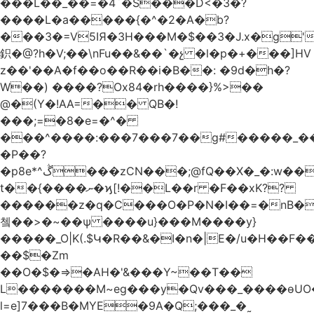
���L��_��=�4`�S���D<�3�?
����L�a�����{�^�2�A�b?
���3�=V5IЯ�3H���M�$��3�J.x�g
鉙�@?h�V;��\nFu��&��`�չ �l�p�+���]HV
z��'��A�f��o��R��i�B��: �9d�h
�?
W��) ����?Ox84�rh����}%>��
@�(Y�!AA=�� QB�!
���;=�8�e=�^�
���^����:���7���7��g#�����_���7Y�.8
�P��?
�p8e*^ڴ���zCN���;@fQ��Χ�_�:w��Ȩo�[4~2�[�?
t��{����ނ�ϗ[!��L��r �F��xK??
������z�q�C���O�P�N�I��=�nB�
쳌��>�~��ѱ ����u}���M����y}
�����_O|K(.$Կ�R��&�I�n�|E�/u�H��F�
��$�Zm
��O�$�=>�AH�'&���Y~��T��
L�������M~eg���y�Qv���_����ɵUO
l=e]7���B�MYE�9A�Q;���_�˷