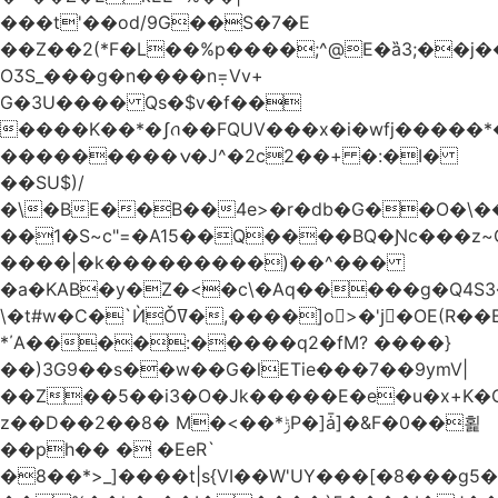
���t'��оd/9G��S�7�E
��Z��2(*F�L��%p����;^@E�ȁ3;��j
OӠS_���g�n����n݂=Vv+
G�3U���� Qs�$v�f��
����K��*�ʃꪒ��FQUV���x�i�wfj����
���������ݍ�J^�2c2��+ �:�I�
��SU$)/
��1�S~c"=�A15��Q����BQ�Ɲc���z
����|�k���������)��^���
�a�KAB�y�Z�<�c\�Aq�����g�Q4S
\�t#w�C�`ЍǑߜ�,����]o>�'jٍ�OE(R��B��b���ST�K|Q9�$�
*΄A����:�����q2�fM? ����}
��)3G9��s��w��G�lETie���7��9ymV|
��Z��5��i3�O�Jk�����E�e�u�x+K�
z��D��2��8� M�<��*ݱP�]ǡ]�&F�0��횙
��ph�� � �EeR`
�8��*>_]����t|s{VI��W'UY���[�8���g