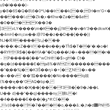
u9�l����)-
y�8�6S�Q�B\6�0*U��Ir��k[��;[H�m'G<
�����I.c�Zk�֑+�Khw�Za��&e!
�0���[ K��3�
]3vLY����\m�K��ȿ|/W��v�h'Э��dkwK��
�4mH}�m;cw��:@70��z��D��]���}}
Ǌ�ԘR����zڍ}���
�r��:�cZ��V���e��y�Tĥ$�Τ��'�:�o�!
�RYR$�]��A�"�Dq���U�=�����r
؞ P�����[��^wChH�$>g� Ct�
�q�(d�����E�թ8%�WZ�������������V�R�ر�
�"�̱��%j��K3Ŝ��ղَ+�+|� ƸN! (�>��
�=��v`��'䐉����}�No����Iq䎦
(%��ϗ��'OAQ�bp�,
����v�b�Җ��]���f3B�|�9�J��L
U�� d}��"��q)����nv̦;䑄Ŀ �!
�4�����E���{�ۆ*#:C{��
_v)8���