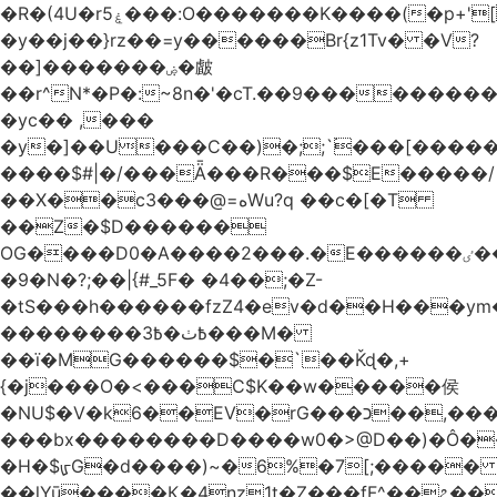
�R�(4U�rۼ5���:O�������K����(�p+'[ҷ����[�[q�c^i��v������z���@�|
�y��j��}rz��=y������Br{z1Tv� �V?
��]�������ۻ�皻
��r^N*�P�:~8n�'�cT.��9�������
�yc�� ,���
�y�]��U���C��)�;;`۬���[�����
����$#|�/���Ǟ���R���$E�����/
��X��c3���@=هWu?q ��c�[�T
��Z�$D������
OG����D0�A����2���.�E������ٸ��C�\��|S�._����Y�F���]}
�9�N�?;��|{#_5F� �4��;�Z-
�tS���h������fzZ4�ev�d��H���y
��������߿ٺ�߿3���M�
��ї�MG������$�`��Ǩɖ�,+
{�j���O�<���C$K��w�����侯
�NU$�V�k6��EV�rG���כ��,���x�}
���bx��������D����w0�>@D��)�Ô����c
�H�$ᡁG�d����)~�6%�7[;����� 
��lYū����Қ�4nz1t�Z���fF^��೭��