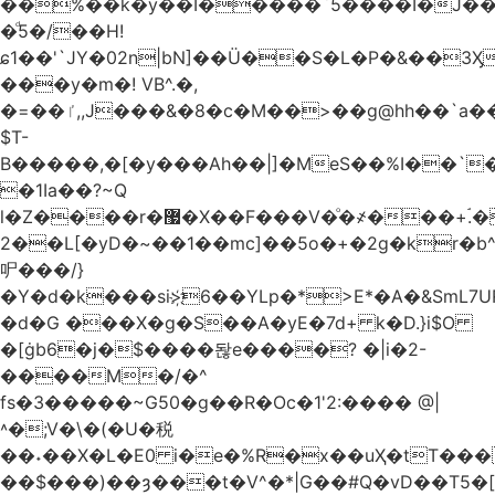
��%��k�y��I�����`5����I�J���
�ͩ5�/��H!
ɕ1��'`JY�02n|bN]��Ü��S�L�P�&��3
���y�m�! VB^.�,
�=��ٵ,,J���&�8�c�M��>��g@hh��`a���ء�{(�"�ߊ!s�z?
$T-
B�����,�[�y���Ah��|]�MeS��%I��`
�1Ia��?~Q
l�Z����r�޷�X��F
���V�ͦ�҂���+ۘ.�
2��L[�yD�~��1��mc]��5o�+�2g�kr�
㕧���/}
�Y�d�k���si>҉6��YLp�*>E*�A�&SmL7
�d�G ���X�g�S��A�yE�7d+ k�D.}i$O
�[ġb6�j�$����돦e����? �|i�2-
����M�/�^
fs�3�����~G50�g��R�Oc�1'2:���� @
|
˄�;V�\�(�U�税
��˖��X�L�E0 i�e�%R�x��uҲ�tT�����4{�D�,��Q
��$���)�
�ȝ���t�V^�*|G��#Q�vD��T5�