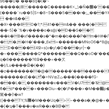
96��U� ���8q�(�'-
�����jꕥ�����C�����K<,_\�Ň�׻�'�����W�S����a>�9;�~��#
{����`ru��5|S=�8~S���5���r�;,_���Y
 ��n&��
�X=���8O�?;*:41�̈�m&��ۤ���{�
��-5]�`%�v����o�s@/�D��S��
��k�B�xf����s�^�m��b���P�m�H#�
�,�,�H�'���_6ӿi=
������MNoO6�*8
 D����{4Ջ=s{x�y\�D���yr|~�
�~�������Q*��������Q��oO�'����
q�6������?6Ջ���=��㞤
�)/Lu����Ѿ�{��}
�z��������@������'�������N
������sE��L͌�>NVɶZٿ���}����fG-
���L�˻�������x���V�U7�'&@
ϐ�d*����+���Oiu~�{�\P���>�M��׏p���I���
䳷��{!�w?
([��� TY;%޽�M���Uq�>~���a�;�@�+�/
�[�ҵ�T���v�wR��x�B@�