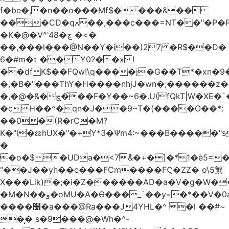
f�be�,�n��o���Mf$� ���&��
���CD�qߍ��,���c���=NT��"�Ρ�P�4���J�9HL��X�'�V? 1�fxrx�����Q���MU:�����3�Ħ�A���8)Z�^��$>�#�E��[�d<����6��%
�K�@�V^'4ڃ�8 �<�
��,���l���@N��Y�i��)27 �R$��D�
6�#m�t ��Y0?��x!
��df K$��FQw!\q����j�G��T*�xn�
�,�B�"���ThY�H����nhjJ�wn�;������z�
�,�@�&�چ�̚��F�Y��~6�.U(fQkT|W�XE�`���������l\��e=+2"0#Z���P�<�W)���p�i�3�.��������֛��h�K��%��Ӈnjvʓg|c'٤���1݉T�v�bM�g*c*J�s���Q2���].r� z2`�&C?
�cH��^�̠qn�J��9~T�(����O��*:
��0�(R�rC�M?
K�"l�ಣhUX�"�+Y*3�Ѱm4:~���B�����"s
�
�o�$ �UDa�<7ު&�+�]�*1�è5=�
"��J��yh��c���FCm����FϚ�ZZ� o\5䌓
X���Lik)�;�i�Z������AD�a�V�g�W�
�M�N��ۋ�oMU�A�Ɵ���_`��y=�*��V�0a�`��_+Z���P!
����׸�a���@Ra���J4YHL�^ �l ��#~
�̨� s�9���@�Wh�^-