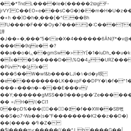
�;�*TndL����le�(�����2ϖgF-
jrVY] C��EO=e���sC�G�)�i�m�H�U�z�
�+h ��)D�h�,���[�^I.��Bh
fU���r�F��'�Ѹ�7���.]�:C���Ț
譁
�J��=�,���"Ƽ�te�X�4������6ӒN{f*�v
���t�9ԛe� �?
��a��o�iۑ��gmSw�>Y[�1�iuDh_��u�k��W�dJ�5�*��l�"`�*�(���U6P
�Îx��5�����D�\%Q�4ݘ�URZ���g��J;�='٣
�Pùv*r�{ڠx�
���5��W�w!&b����LJi�١�d�y呗֭
�e���������LK��xpF��DPY�\�f�^1�
���+���n�~�j��E���v/
��Y;������gMSS��9���g��'Ze������
�� =/H�/(�CƖ1
0��pD%���(󺧋���߶�f��XW��SB뻓
��S�o7-Wa��(s�"F��������K2��z��D�}
��(���� �ߟ�Z�
�$j����m<�����{(��^Jˍb����G��|