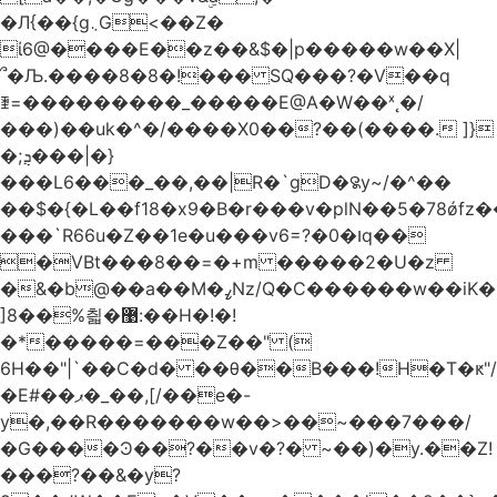
�Л{��{g܆G<��Z�
ί6@����E��z��&$�|p�����w��X|
՞�Љ.����8�8�!��� SQ���?�V��q
ꄿ=���������_�����E@A�W��ˣ˛�/
���)��uk�^�/����X0��?��(����. ]}
�;ܯ���|�}
���L6���_��,��|R�`gD�꯲y~/�^��
��$�{�L��f18�x9�B�r���v�plN��5�78ǿfz
���`R66u�Z� �1e�u���v6=?�0�וq��
�VBt���8��=�+m �����2�U�z
�&�b@��a��M�ߨNz/Q�C������w��iK�
]8��%칇�޹:��H�!�!
�*�����=���Z��" (
6H��"|`��C�d� ��θ��B���!H�T�ԟ"/
�E#��ޕ�_��,[/��e�-
y�,��R�������w��>��~���7���/
�G����Ͽ��?��v�?� ~��)�y.��Z!
���?��&�y?