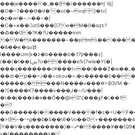
���je�����_��[�/������Ӈ`6j|
�O�~7���Ө�d�'�o{�~vq}�tv|
�p�wr�~:=��~�|
�C�+ͷ��utS���[{7w�M�0�sqԏ?
�߷��O�?K�?U�����mm
�W�A�������~��pm\�������
�&��ѥ�qu깱
l����Um{k�z�b����b�.f7ק���z]
{��{�t��]ښTo�����e%{7wIe�Y{�|
���q�������c#���t+��(���݃Z�ʍ��_����������څd}z���W>^���
��dr�p��=J��=okou�=;�o�����[i���ۻ?
�����c����N����v���֍>$OVM �-
�?[����K7����v���֧J�~/U���|
�\��j���ӓ�я��Ó��@n2\[���ۇF�\��1
�?
��G�����{�����V����f�z�=U�F���7��ջD:��
�>I]~�⟿g��ʬ�S��t6�Vo��O+�������48�+���OG�߿w������zq
|Y��V�q��������]�~؜5�*ޗ����X��{Q9�~R�*O��_?
y�{��������۷�