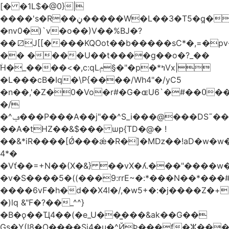
[� �1L$�@0}
|
����'s�R��ڼ�����W�L��3�T5�q̪�C�Gӹ1�rԝ���e$T��%QTLIr��o�=�+�Ӛ��< .5�Li,���35���0����׋Z�Rm�E40)B~���.���|~L4�3D�Ǭ"^�Qk�=w6l5ʥ��kE�nO�C���=�9��|
�nv0�)`v�o��)V��%BJ�?
��⧄J[[����KQOot��b�����sC*�,=�p
�� ����U��t����g��o�?_��
ۨH�_����<�,c:qLݦ§�"�p�*ߤVx|
�L���cB�Iq�\P{����/Wh4"�/yC5
�n��,'�Z�0�Vo�r#�G�ɶU߀��#�`6��Du
�/
�^ݠ���P���A��j"��^S_i���@���DS˜��r�1���t�$���BDl!
��A�tHZ��&$��� ѡp{TD�@� !
��&*iR����[Ǿ���ǽ�R�]�Mǲ��!aD�w�w�
4*�
�Vť��=+N��(X�&} ��vX�ʎ.���"����
�v�S����5�((���9:rrE~�:*���N��*���#L`2�%7��
����6vF�h�d��X4l�/,�w5+�:�j����Z�+�
�)lq &"F�?��_^^}
�B�ǫ��Ҵ4��(�e_U��͖���&ak��G��
Gs�Y(I8�O����Si4�u�^ЙÞ���f�ⵣ���