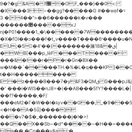
�9?�ɡ &A{�f޼�O;F_���}��0<:
�X���3~��gg?�����G #��wʚf؝�
�6��<"��4|� 3�����k�v���
������޺�����xJ
ǌ�P01����
1_�\������7W��������ߝ�7�m
�X�fOI��ͻ���f�t˿v����T����י6����u�N��u�������u�Tm�F��XS��h-
EU;�5�4'��)�������旛ڧ�&18|
�WB[���p_IѐF���T����
���&�!��r�F�r�Gn�BX��
w�M��`�����TH.�%�L�q���KP]��O
ŧ��H��������
�
E �z����B���7�y&F3�QMق G���pJ&j�^GN@�ga��)X�R��E@�S
�' ���i�WlS��nJ8=�(��AB���5fY?����L�|
��f?�����,�F/
���eM2�Γ�W��l�גyv��G��,_�9���5`�CirX�lǣ=uz��I�;
<�H��A�5ǚ]����}
���v7�$�_�������j�!�>!
��Q��X��Sb~�d^����~�H��=���
[a��,�Cg���v&ۣa;�