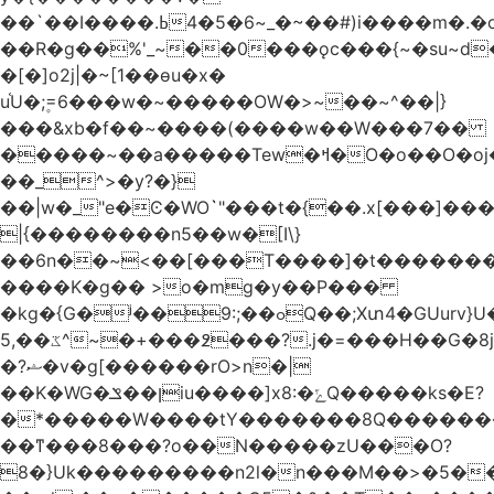
��`��I����.ߕ�_~6�5�4~��#)i����m�.�o��G?
��R�g��%'_~��0���ǫc���{~�su~d�
�[�]o2j|�~[1��өu�x�
u֫U�;۪=6���w�~�����OW�>~��~^��|}
���&xb�f��~����(����w��W���7��
�����~��a�����Tew
�ߞ�O�o��O�oj����mt�]����]����7ؔ�˓�u�|
��_^>�y?�}
��|w�_"e�Ͼ�WO߭`"���t�{��.x[���]�
|{��������n5��w�[I\}
��6n��~<��[���T����]�t�������
����K�g�� >o�mg�y��P���
�kg�{G�ʲ��9:;��ߋQ��;Xտ4�GUurv}U�"}}
ػ��,5^~�+���߶���?.j�=���H��G�8j^�~��^�W����EWɗ�ǋ�_�_�T.G?
�?ޝ�v�g[������rO>n�|
��Κ�WG�ן��ݏiu����]x8:�ݻQ�����ks�E?
�*�����W����tY�������8Q�������
��ͳ���8���?o��N�����zU���O?
8�}Uk���������n2l�n���M��>�5�