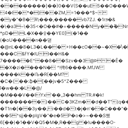
��������]��}0��V(S��uE5��O���
4�l�*�}��ZM,=1���*$~
�y�"�B� R\���,�����vb7ZJ. �1rϧ�&
�\�a3~\�35<�O��#�=�����Ny��ؕ�N
*pD�\L�X��۩��YE0](�1��
(�oU����n��뎓
�@nL��8�L3�L��� +H��cO��~�X�ͩ\�
���C&ߓY�IUl��H&�
7�����E^��8��Szv��3@Ϸ�Ȇ�
�X�zi����N� ^!俜6����.MfJW
����k��lЪ�R{��M?
�C�(��:ֆ�[��jv�5^Z���
ǐ�w��:�L�@/
�M���V��lYx'��_3��hm TR.#�k!
���ؗ�����)��C�3KZm��dܱ��T"(q��
�T1n�[��3y��,ɾ��d�t�j�n'��C���"�a��`��
��5^sjj��pIgV�"�e�5P�o�>~���ְS뮀
6[��)�1��V�Q5�M�,R��g �!u����O-