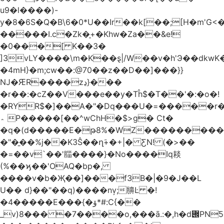
u9�l����)-
y�8�6S�Q�B\6�0*U��Ir��k[��;[H�m'G<
�����I.c�Zk�֑+�Khw�Za��&e!
�0���[ K��3�
]3vLY����\m�K��ȿ|/W��v�h'Э��dkwK��
�4mH}�m;cw��:@70��z��D��]���}}
Ǌ�ԘR����zڍ}���
�r��:�cZ��V���e��y�Tĥ$�Τ��'�:�o�!
�RYR$�]��A�"�Dq���U�=�����r
؞ P�����[��^wChH�$>g� Ct�
�q�(d�����E�թ8%�WZ�������������V�R�ر�
�"�̱��%j��K3Ŝ��ղَ+�+|� ƸN! (�>��
�=��v`��'䐉����}�No����Iq䎦
(%��ϗ��'OAQ�bp�,
����v�b�Җ��]���f3B�|�9�J��L
U�� d}��"��q)����nv̦;䑄Ŀ �!
�4�����E���{�ۆ*#:C{��
_v)8���