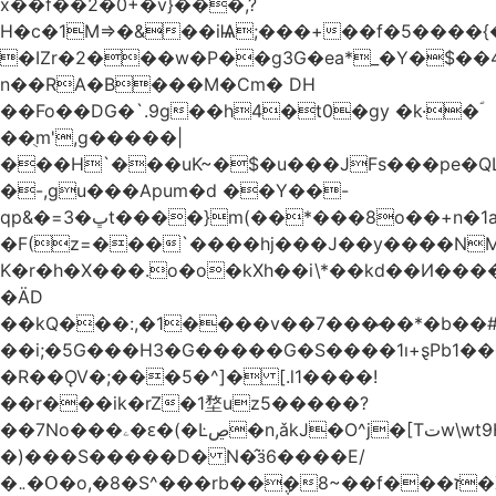
x��f��2�0+�v}���,?
H�c�1M=>�&��iѨ;���+��f�5����{�
�IZr�2���w�P��g3G�ea*_�Y�$��4
n��RA�B���M�Ϲm� DH
��Fo��DG�`.9g��h4�t0�gy �k·�ؐ
��ֻm',g�����|
���H`���uK~�$�u���JFs���pe�QL
�-,gu���Apum�d ��Y��-
qp&�=ڀ�3t����}m(��*���8o��+n�1aٖ��c:�+?
�F(z=���`����hj���J��y����NMm
K�r�h�X���.o�o�kXh��i\*��kd��И���
�ÄD
��kQ���:,�1����v��7���̷��*�b��
��i;�5G���H3�G�����G�S����1ı+ȿPb޶�<����1��i{��y_4Z�~�0�@PN�5����4q�Q��$nL[=�k�n�l{�uڰ��=��&�(��ʯ���VQ�
�R��ǪV�;���5�^]� [.l1����!
��r���ik�rZ�1堥uz5�����?
��7No���ۦ�ԑ�(�Ŀڝ�n,ǎkJ�O^j�[Tتw\wt9H��h�L;�7�:Q�Ӗ��t9k�I�KA�;֦N��l/,Ite�u�̗;J}
�)���S�����D� N�̂ӟ6����E/
�܅�Օ�o,�8�S^���rb��݆�8~��f���ז�X/