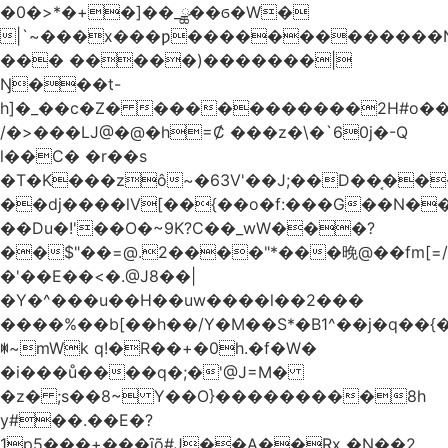
�0�>*�+�]��_ྪ��ϭ�W�
|`~���x���ƿ�������������N
��� �����)�������|
Ŋ���t-
h]�_��c�Z� �����������2H#o��w��L�[M~n��
/�>���Ǉ@�@�h=Ȼ ���z�\�`60j�-Q
l��C� �r��s
�T�K���zô~�63V'��J;��D��͔��
��dj����lV[��{��o�f:���G��N���@
��Du�!'��O�~9K?C��_wW���?
��$"��=@.2����"*���晚@��fm[=/
�'��E��<�.@J8��|
�Y�^���u��H��uw����l��2���
����%��b[��h��/Y�M��S*�B1^��j�q��{�%
ꂐ~mWk q!�R��+�0h.�f�W�
�i���ů����q�;�'@J=M�
�z� ;s��8~ Y��O}���������8h
y#�‍�.��E�?
1p5���+���ȋõ#J��A��Rx �N��2