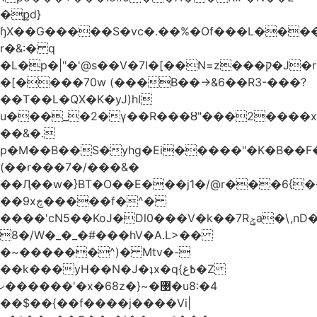
�քd}
ɧX��G�����S�vc�.��%�Of���L�����T�5��ω����>��d
r�&:� q
�L�p�|"�'@s��V�7I�[��N=z���ק�Ϳ�r�M%�#f���A/1��j
�[����70w (���B��->&6��R3-���?
��T��L�QX�K�yJ)hI
u���_�2�ү��R���ȣ"���2����x�
��&�.
p�M��B��S�yhg�Ei�����"�K�B��F
(��r���7�/���&�
��Ӆ��w�}BT�O��E���j1�/@r���6{
��9xڿ�����f�^�
����'cN5��KoJ�Dl0���V�k��7Rݯa�\,nD�ɌI��'���0~�5qB
8�/W�_�_�#���hV�A.L>��
�~������^)� Mtv�-
��k���yH��N�J�ʇx�q{߿غ�Z
ޚ������'�x�68z�}~�޹�u8:�4
��$��{��f����j����Vi|