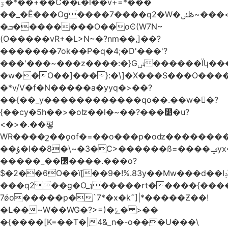
ۊ�*��+��C��˪�l��v+=*���
��_�Ê���Og����7����q2�W�ڟݽ~���<����+)�y�����r�����~�=E�VO��L�=��ױ2sw�������/'���|
�ܒ��������O��oϾ(W7N~
(O�����vR+�L>N~�?nm��,]��?
�������7ok��P�q�4;�D'���'?
���'���~���z����:�}Gݭ������Ïկ�����]����m��߼��|
�w��O��]���}:�\]�X���S���O����cP��֏�
�*v/V�f�N�����a�yyq�>��?
��{��_y������������qo��.��w��?
{��cy�5h��>�oʫ��l�~��?���໹�u?
<�>� .��폏
WR����շ��ǫof�=��o���p�oʣ���������Տ��=�0��oO.>��A�c�ٿ���>�z{�a�]OW�
��ۇ�I��8�\~�3�C>������ß=����ݡyx�T���Q����z��4y���wWyH��� ]�z��D�����i��Cͯ�~7�����=���*��_o��y<=z+����T/
�����_��߼����.���o?
$�2��6O��ï[��9�!%.83y��Mw���d��Iݚ\\��g��4~ު�_�&�Qpu$킋|
���q2��g�O_ʇ�����rt�����{���
7ǿo�����p�`7*�x�k˜]|*�����Ƶ��!
�Լ��~W��WG�?>=)�ݺ� >��
�{����[K=��T�|4&_n�-o���U���\