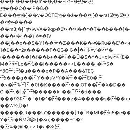
��� �����m��,��Pi-f~��'
���C��IP�8.�
E����)��v�OČTE��ܿa���[��ra(SyS
�����
��m8;�j`ήwVA�9qp�2���*�T��b���]
�����} /�͆jV-
��j��x��$�Y1���Z���K���Ru��E'�<
1�􋿃��*2ԟ����֜�F�QG�'G�|�v'�*�
(������[�f��b+����Ŭ�$�^�J=oiw E�
M�Lp�,��i�����>>L����]�S�
^8Qt �џ����e�P��A���&TEÇ
r���g��Y��uV*Y�X��E0�!
�̭>�%�0{�K������jOT���X�D��
C �,�|o�����k`���:i���
���93R�`�f�^����z�4�����s���<��ES�ڣ�#ύ�
��W%ⓘ�!
�����,R���!a"������[9�`B�Mt�͇q5�e�
Y�t�ŃMӤ@k[�&o)����EC�?
�%�@f�b.>J�a�8s|