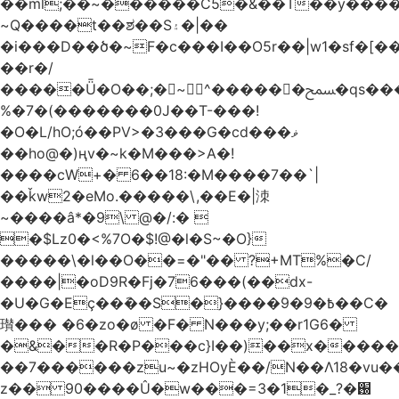
��ml;��~������C5�&��T��y����
~Q����t��ಶ��S۽�|��
�i���D��ծ�~F�c���I��O5r��|w1�sf�[��
��r�/
�����Ǖ�O��;�~^������ﵟ�qs������O�����o=`�����g)�L����
%�7�(�������0J��T-���!
�O�L/hO;ó��PV>�3���G�cd���ޥ
��ho@�)ңv�~k�M���>A�!
����cW+� 6��18:�M����7��`|
��ǩw2�eMo.�����\,��E�|洓
~����â*�9\ @�/:� 
�$Lz0�<%7O�$!@�l�S~�O}
�����\�l��O��=�"�� ?+MT%�C/
����|�oD9R�Fj�76���(��dx-
�U�G�Eç��݇��S�}����ؘ߿�9�9��C�
瓉��� �6�zo�ø �F� N���y;��r1G6�
�&��R�P���c}I��)��x����
��7������zu~�zHOyЀ��/N��Λ18�vu�
z�� 90����Û�w���=3�1�_֐�?