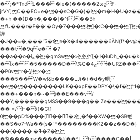
�;�*TndL����le�(�����2ϖgF-
jrVY] C��EO=e���sC�G�)�i�m�H�U�z�
�+h ��)D�h�,���[�^I.��Bh
fU���r�F��'�Ѹ�7���.]�:C���Ț
譁
�J��=�,���"Ƽ�te�X�4������6ӒN{f*�v
���t�9ԛe� �?
��a��o�iۑ��gmSw�>Y[�1�iuDh_��u�k��W�dJ�5�*��l�"`�*�(���U6P
�Îx��5�����D�\%Q�4ݘ�URZ���g��J;�='٣
�Pùv*r�{ڠx�
���5��W�w!&b����LJi�١�d�y呗֭
�e���������LK��xpF��DPY�\�f�^1�
���+���n�~�j��E���v/
��Y;������gMSS��9���g��'Ze������
�� =/H�/(�CƖ1
0��pD%���(󺧋���߶�f��XW��SB뻓
��S�o7-Wa��(s�"F��������K2��z��D�}
��(���� �ߟ�Z�
�$j����m<�����{(��^Jˍb����G��|