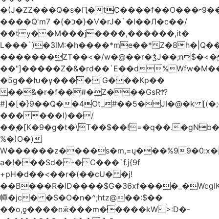
�(J�ZZ���Q�s�Ԥ�tC����f��O���▫9�
����Q'mכ�}� 7�}�V�rJ�`�l��Л�c��/
��ty��M���j����,������,it�
L���`)�ܰ3lM:�h����*me��*Z�8h�|Q�
�������ZT��<�/w�@��r�ǯJ��;n$�
��"]�����Z�&�rd��`E��d%Wfw�M������
�5g��Խ�ұ���� G���Kp��
��&�r�f��#�Z���GsRϮ?
#]�[�}9��Q��4Ot_#��5�JI�@�k [(
������l)��/
��֚�[K�9�g�t�\T��$��!=�q��.�gNb
%�)O�)
W������z����s�m,=ų���%99�0:x�
a�!���Sd�-�C���`f.j{9f
+pH�d��<��r�(��cU� �j!
��B���R�lD����$G�36xf����_�WcgI
幝�jc� �S�O�n�^;htz@��:$��
��o,ƍ����nӝ���m�����kW >:D�-