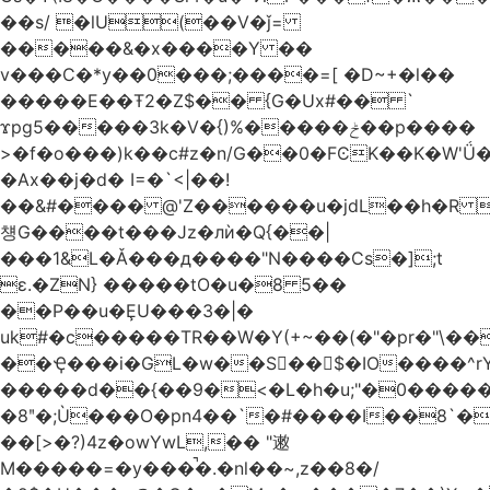
��s/ �lU(��V�ǰ=
�����&�x����Y ��
v���C�*y��0���;����=[ �D~+�l��
�����E��Ŧ2�Z$�� {G�Ux#�� `
ϫpg5�����3k�V�{)%�����ݲ��p����
>�f�o���)k��c#z�n/G��0�FϾK��K�W'Ǘ�wE
�Ax��j�d� I=�`<|��!
��&#���� @'Z������u�jdL��h�R 
첑G����t���Jz�лѝ�Q{��|
���1&L�Ǎ���д����"N����Cs�];t
ɛ.�ZN} �����tO�u�8 5��
��P��u�ȨU���3�|�
uk#�c�����TR��W�Y(+~��(�"�pr�"\��
��Ҿ���i�GL�w��S��$�IO����^rYh0�s���4¾��Vb}
�����d��{��9�<�L�h�u;"�0������+Q�Fn�h
�8ʺ�;Ù���O�pn4��`�#����I��8`
��[>�?)4z�owYwL,�� "遫
M�����=�y���̚�.�nl��~,z��8�/