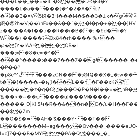
���L��_��=�4`�S���D<�3�?
����L�a�����{�^�2�A�b?
���3�=V5IЯ�3H���M�$��3�J.x�g
鉙�@?h�V;��\nFu��&��`�չ �l�p�+���]HV
z��'��A�f��o��R��i�B��: �9d�h
�?
W��) ����?Ox84�rh����}%>��
@�(Y�!AA=�� QB�!
���;=�8�e=�^�
���^����:���7���7��g#�����_���7Y�.8
�P��?
�p8e*^ڴ���zCN���;@fQ��Χ�_�:w��Ȩo�[4~2�[�?
t��{����ނ�ϗ[!��L��r �F��xK??
������z�q�C���O�P�N�I��=�nB�
쳌��>�~��ѱ ����u}���M����y}
�����_O|K(.$Կ�R��&�I�n�|E�/u�H��F�
��$�Zm
��O�$�=>�AH�'&���Y~��T��
L�������M~eg���y�Qv���_����ɵUO
l=e]7���B�MYE�9A�Q;���_�˷