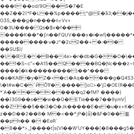
���t'��оd/9G��S�7�E
��Z��2(*F�L��%p����;^@E�ȁ3;��j
OӠS_���g�n����n݂=Vv+
G�3U���� Qs�$v�f��
����K��*�ʃꪒ��FQUV���x�i�wfj����
���������ݍ�J^�2c2��+ �:�I�
��SU$)/
��1�S~c"=�A15��Q����BQ�Ɲc���z
����|�k���������)��^���
�a�KAB�y�Z�<�c\�Aq�����g�Q4S
\�t#w�C�`ЍǑߜ�,����]o>�'jٍ�OE(R��B��b���ST�K|Q9�$�
*΄A����:�����q2�fM? ����}
��)3G9��s��w��G�lETie���7��9ymV|
��Z��5��i3�O�Jk�����E�e�u�x+K�
z��D��2��8� M�<��*ݱP�]ǡ]�&F�0��횙
��ph�� � �EeR`
�8��*>_]����t|s{VI��W'UY���[�8���g