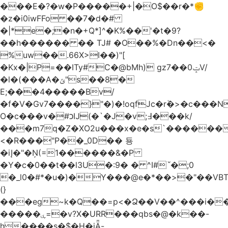
���E�?�w�P�����+|�O$��r�*✊
�z�i0iwFFo ��7�d�#
�|*e�;�n�+Q*]^�K%��'�t�9?
��h������ �� TJ# �O��%�Dn��<�
%uw��.66X>ӏ��)"[
�Kх�|P=��ITy#C�@bMh) gz7��0ݓV/
�l�(���A�ݶ"s��8�
E;���4�����Bv/
�f�V�Gv7����}"�)�!oqfJc�rٞ�>�c��
O�c���v�#כĲ(�`�J�v;߃���k/
���m7q�Z�XO2u���x�e�s`������<
<�R���"P��_0D�� 둉
�iĮ�"�Ņ(=1������&�P
�Y�c�0��t��l3U�:9� � ^I#`́�;0
�_l0�#*�u�)�Y���@e�*��>�"��VB
(}
���eg~k�Q��=p<�Ձ��V��^���i��
�����ۑ=�v?X�URR���qbs�@�k��-
h����s�$�H�iǞ-