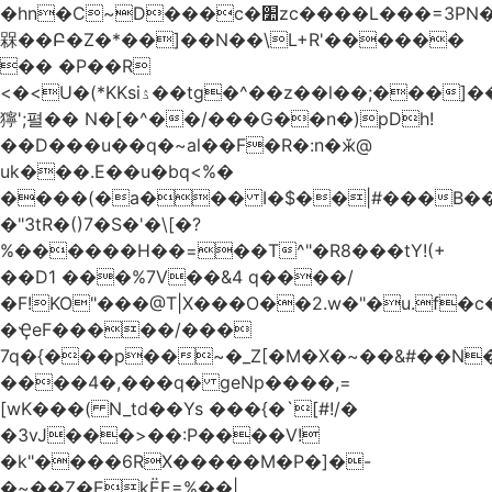
�hn�C~D���c�׺zc����L���=3PN�<��8��t�q�2b�#����m���E��:�A
槑��Բ�Z�*��]��N��\L+R'������
�� �P��R
<�<U�(*KKsіۮ��tg�^��z��l��;���]���
獰';펼�� N�[�^��/���G��n�)pDh!
��D���u��q�~al��F�R�:n�ӂ@
uk���.E��u�bq<%�
����(�a��� I�$��|#���B��
�"3tR�()7�S�'�\[�?
%������H��=��T^"�R8���tY!(+
��D1 ���%7V��&4 q����/
�F!KO"���@T|X���O��2.w�"�u.f�c�j�o��\��
�ҾeF�����/���
7q�{���p��~�_Z[�M�X�~��&#��N
����4�,���q� geNp����,=
[wK���( N_td��Ys ���{�`[#!/�
�3vJ���>��:P����V!
�k"����6RX�����M�P�]�-
�~��Z�EkЁE=%��|