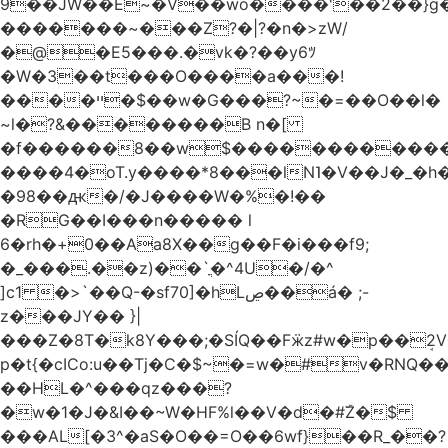
9��JW��E~�V��wo����'��2��}
�������~���Z?�|?�n�>zW/
�@�E5���.�vk�?��y6ﾂ
�W�3��t���O����a���!
����ײ �$��w�G���?~�=��O��l�
~l�?&��������B n�[
�f������8��w$������������
����4�oT.y����*8���lN˥�V��J�_�
�98��ԫ�/�J����W�%�!��
�RG��I���n����� l
6�rh�+0��Aa8X��g��F�i���f9;
�_���.��z)��`ֳ�^4U�/�^
]c1 �>`��Q-�sf70]�hLڝ��á� ;-
z���JY�� }|
���Z�8T�k8Y���;�SÍQ��Fӝz#w�p��ܱ2V���mړ�
p�t{�cICo:u��Tj�C�$~�=w�#v�RNQ�
��HL�^���qz���?
�w�1�J�&I��~W�HF%l��V�d�#ۜZ�$
���AL[�3^�aS�O��=O��6wf}��R_��?