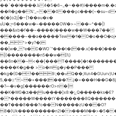
��`��I����.ߕ�_~6�5�4~��#)i����m�.�o��G?
��R�g��%'_~��0���ǫc���{~�su~d�
�[�]o2j|�~[1��өu�x�
u֫U�;۪=6���w�~�����OW�>~��~^��|}
���&xb�f��~����(����w��W���7��
�����~��a�����Tew
�ߞ�O�o��O�oj����mt�]����]����7ؔ�˓�u�|
��_^>�y?�}
��|w�_"e�Ͼ�WO߭`"���t�{��.x[���]�
|{��������n5��w�[I\}
��6n��~<��[���T����]�t�������
����K�g�� >o�mg�y��P���
�kg�{G�ʲ��9:;��ߋQ��;Xտ4�GUurv}U�"}}
ػ��,5^~�+���߶���?.j�=���H��G�8j^�~��^�W����EWɗ�ǋ�_�_�T.G?
�?ޝ�v�g[������rO>n�|
��Κ�WG�ן��ݏiu����]x8:�ݻQ�����ks�E?
�*�����W����tY�������8Q�������
��ͳ���8���?o��N�����zU���O?
8�}Uk���������n2l�n���M��>�5�