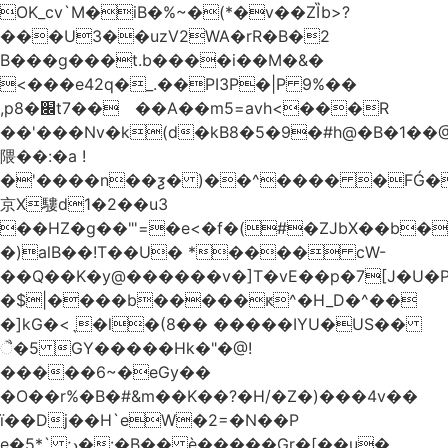
OK_cv`M�iB�%~�(*�v��ZȈb>?
���U3��uzV2WA�rR�B�2
B���g���t.b����i��M�&�
<���e42q�_.��PI3P�|P 9%��
,p8�׌t7��𥉉��A��m5=avh<���R
��'���Nv�k(d�kB8�5�9�#h@�B�1��@
隈��:�a !
�'����n��ƺ� )��^���� �FǴ�
京X䮫d1�2��u3
��HZ�g��"'=�e<�f�(#�ZJbX��b
�)alB��!T��U� *���� cW-
�$|����b�����ԟ^�H_D�^��
�]kG�<ˎ�l�(8�� �����IYU�US��
ૈ�5 GY�����Hk�"�@!
�����6~�eGy��
�O��r%�B�#&m��K��?�H/�Z�)���4v��
ї��Dj��H`eW�2=�N��P
e�5*` ;د�:�B�� è�����Gr�[��u�