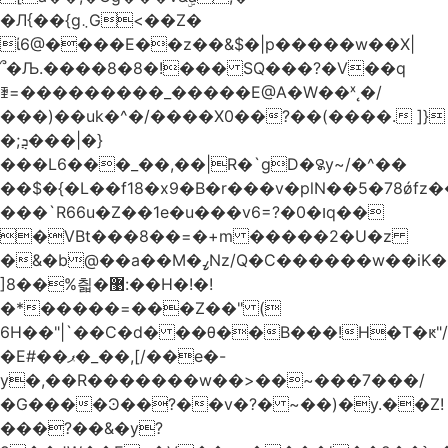
�Л{��{g܆G<��Z�
ί6@����E��z��&$�|p�����w��X|
՞�Љ.����8�8�!��� SQ���?�V��q
ꄿ=���������_�����E@A�W��ˣ˛�/
���)��uk�^�/����X0��?��(����. ]}
�;ܯ���|�}
���L6���_��,��|R�`gD�꯲y~/�^��
��$�{�L��f18�x9�B�r���v�plN��5�78ǿfz
���`R66u�Z� �1e�u���v6=?�0�וq��
�VBt���8��=�+m �����2�U�z
�&�b@��a��M�ߨNz/Q�C������w��iK�
]8��%칇�޹:��H�!�!
�*�����=���Z��" (
6H��"|`��C�d� ��θ��B���!H�T�ԟ"/
�E#��ޕ�_��,[/��e�-
y�,��R�������w��>��~���7���/
�G����Ͽ��?��v�?� ~��)�y.��Z!
���?��&�y?