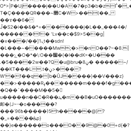
O*>|P�Uj����j��U�A�7�p3�b�zЃ�_
T�Ç����QR���~޲C�W>��(��_
��ϫ��6�
Ĵ�S2�i��&�*=�������j�L��_���4�/
����� �!f� 'Lv��c�$9>5��g|
�x���/��]ܢ1t��sdn!
�L���~�����Mw;�>�nO��?~�8.|
���ݺ�O�*�\:O��׷�{�I��dK=�U���
.�5����2w��?Q�u@bru�8ڼ� �����~/
��KT���L.t�ڼ>���?
W'�f��q�|b�ÛJ����}��V���z}
��>�����Rߪ�������m����f�g����p=Tn��f��~���9V�������ϛ�q����?
�Q��`����M��5�𳲻
u�����n��C�R��ܛ�m��B�uO�������S
卹�(J~-�o�����?
���ʾ9߿6�����)5h�����@} ?
�_=����ܞp}
��}e������o���O��9@�0+d{�?