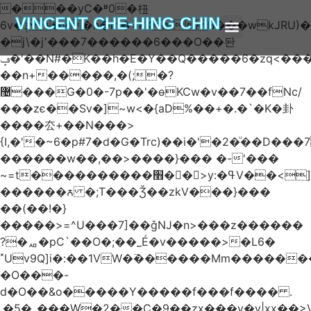
���yC�ʶ0�杻
VINCENT CHE-HING CHIN
6v�ݙ�v:�n�m�=kKB���wkJRU)��>�}
�j\�j՚���7������6���O��돤
ABOUT AUTHOR
ABOUT BOOK
ARTICLES & BLOGS
ݡ�'��N#�K��h�E�Y��Q�����6�zq<����w��FA�^�-
��n+���݂��,�(;�?
޴���G�0�-7p��'�өKCw�v��7��fNc/
���zє��Sv�]~w<�{aD%��+�.�`�K�卦
����厺+��N���>
{I,�'�~6�p#7�d�G�Trc)��i�'�2�ͧ��D
������w��,��>����}��� �-'���
~=t����������׫��ٕ >y:�ߟV��<]����m|
������ꙉ �;T���Ǯ��zkV���}���
��(��!�}
�����>=^U���7]��ǧǊ�n>���z������
?�ퟪ�pC`��O�;��_É�v�����>�L6�
˟Uv9Q]i�:��1VW�߳������Mm������
�O���-
d�O��&o�����Y�����f���f���� .
.�5�_���W�2��Ҫ�9��zx���y�y|xx��>V��s�