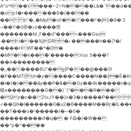
A^o*K��\���~Z=N����L&�`��d��
�op1�r������8�(����
�� b^�_�Mp�nĉ�� ���!'�j(�9�'2
~��Y�0@�ݦz����㐟
�������M_F��d"���<���Gso
.�����%jDR�ɩ �����h��|?�/
����HWF��*�D�
�M��k��݄ެ�'�����:Vux 5���?
��A��������
�_������8U"��g|P�/��@���3!
�F��M7)|oh�y�����C����N��ŷ�È�
�I�{�)���&y��P�&��Ѹ��4k�����(�
楳ӿ�����ܼ���G��}`("���R���
�Qz�c�� ZtxJY��}x�3�z����P��
<��Q6�I������0�u2�6����M��Bҁ�ÌL�
��T���o�'�����}�~�0�
���������ժ�q� � F߷�/�W��
��^p�^����