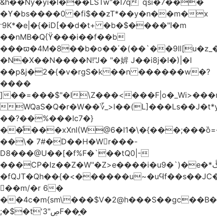
&h��Ny�yi�l���LSTw"�I7q`qsi�7���
�ϒ�bs����0 �fi$��zT*��y�n��m�x
·9K*�e|�{�iD[��d�t+ �b�$����"ߊ�m
��nMB�Q{ϔ���i��f��b
���ϖ�4M�8��b�o��΄�(��`��9Il[u�z_
�N�X��N����N!"J� "�婩 J��i8j�I�)|�I
��p&j�2�{�v�rgS�k��n ������w�?
����
]��=���$"�I\Z���<���F|o�_Wi>��
WQaS�Q�r�W��؆_>l��(L]���Ls��J�t*
��?��%���Ic7�}
��ͩ���xXnI(W@6�I1�\�{���;���
��\� 7#�D��H�Wr���-
D8���@U��[�f%F�`��tQ0|-
���CP�Iz��Z�W"�Z>e����i�u9�`)�e�*ڴ^[�W���
�fQJT�Qh��{�<������u~�uϤf��s��JC
𼶓��m/�r 6�
��4c�m{sm\���$V�2@h���S��gc��B�&
;�$�t'ڝ"3F��̭�