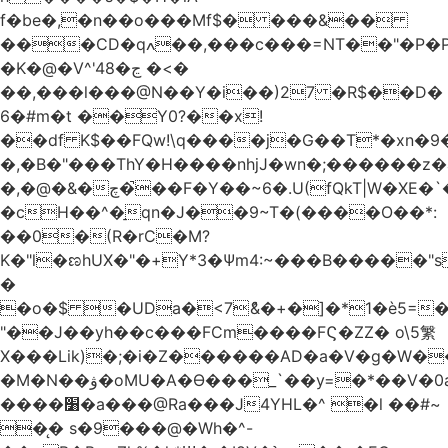
f�be�,�n��o���Mf$� ���&��
���CD�qߍ��,���c���=NT��"�Ρ�P�4���J�9HL��X�'�V? 1�fxrx�����Q���MU:�����3�Ħ�A���8)Z�^��$>�#�E��[�d<����6��%
�K�@�V^'4ڃ�8 �<�
��,���l���@N��Y�i��)27 �R$��D�
6�#m�t ��Y0?��x!
��df K$��FQw!\q����j�G��T*�xn�
�,�B�"���ThY�H����nhjJ�wn�;������z�
�,�@�&�چ�̚��F�Y��~6�.U(fQkT|W�XE�`���������l\��e=+2"0#Z���P�<�W)���p�i�3�.��������֛��h�K��%��Ӈnjvʓg|c'٤���1݉T�v�bM�g*c*J�s���Q2���].r� z2`�&C?
�cH��^�̠qn�J��9~T�(����O��*:
��0�(R�rC�M?
K�"l�ಣhUX�"�+Y*3�Ѱm4:~���B�����"s
�
�o�$ �UDa�<7ު&�+�]�*1�è5=�
"��J��yh��c���FCm����FϚ�ZZ� o\5䌓
X���Lik)�;�i�Z������AD�a�V�g�W�
�M�N��ۋ�oMU�A�Ɵ���_`��y=�*��V�0a�`��_+Z���P!
����׸�a���@Ra���J4YHL�^ �l ��#~
�̨� s�9���@�Wh�^-