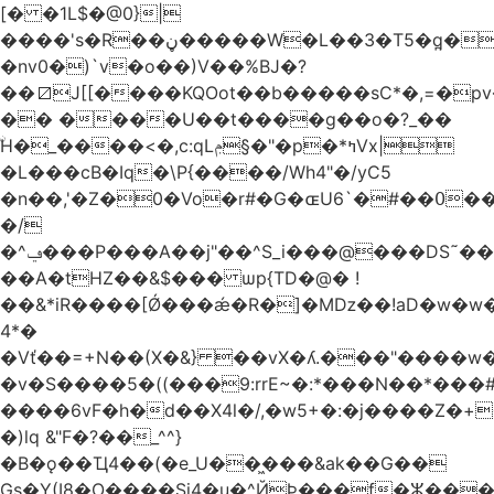
[� �1L$�@0}
|
����'s�R��ڼ�����W�L��3�T5�q̪�C�Gӹ1�rԝ���e$T��%QTLIr��o�=�+�Ӛ��< .5�Li,���35���0����׋Z�Rm�E40)B~���.���|~L4�3D�Ǭ"^�Qk�=w6l5ʥ��kE�nO�C���=�9��|
�nv0�)`v�o��)V��%BJ�?
��⧄J[[����KQOot��b�����sC*�,=�p
�� ����U��t����g��o�?_��
ۨH�_����<�,c:qLݦ§�"�p�*ߤVx|
�L���cB�Iq�\P{����/Wh4"�/yC5
�n��,'�Z�0�Vo�r#�G�ɶU߀��#�`6��Du
�/
�^ݠ���P���A��j"��^S_i���@���DS˜��r�1���t�$���BDl!
��A�tHZ��&$��� ѡp{TD�@� !
��&*iR����[Ǿ���ǽ�R�]�Mǲ��!aD�w�w�
4*�
�Vť��=+N��(X�&} ��vX�ʎ.���"����
�v�S����5�((���9:rrE~�:*���N��*���#L`2�%7��
����6vF�h�d��X4l�/,�w5+�:�j����Z�+�
�)lq &"F�?��_^^}
�B�ǫ��Ҵ4��(�e_U��͖���&ak��G��
Gs�Y(I8�O����Si4�u�^ЙÞ���f�ⵣ���