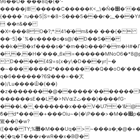
96��U� ���8q�(�'-
�����jꕥ�����C�����K<,_\�Ň�׻�'�����W�S����a>�9;�~��#
{����`ru��5|S=�8~S���5���r�;,_���Y
 ��n&��
�X=���8O�?;*:41�̈�m&��ۤ���{�
��-5]�`%�v����o�s@/�D��S��
��k�B�xf����s�^�m��b���P�m�H#�
�,�,�H�'���_6ӿi=
������MNoO6�*8
 D����{4Ջ=s{x�y\�D���yr|~�
�~�������Q*��������Q��oO�'����
q�6������?6Ջ���=��㞤
�)/Lu����Ѿ�{��}
�z��������@������'�������N
������sE��L͌�>NVɶZٿ���}����fG-
���L�˻�������x���V�U7�'&@
ϐ�d*����+���Oiu~�{�\P���>�M��׏p���I���
䳷��{!�w?
([��� TY;%޽�M���Uq�>~���a�;�@�+�/
�[�ҵ�T���v�wR��x�B@�