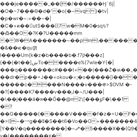
���je�����_��[�/������Ӈ`6j|
�O�~7���Ө�d�'�o{�~vq}�tv|
�p�wr�~:=��~�|
�C�+ͷ��utS���[{7w�M�0�sqԏ?
�߷��O�?K�?U�����mm
�W�A�������~��pm\�������
�&��ѥ�qu깱
l����Um{k�z�b����b�.f7ק���z]
{��{�t��]ښTo�����e%{7wIe�Y{�|
���q�������c#���t+��(���݃Z�ʍ��_����������څd}z���W>^���
��dr�p��=J��=okou�=;�o�����[i���ۻ?
�����c����N����v���֍>$OVM �-
�?[����K7����v���֧J�~/U���|
�\��j���ӓ�я��Ó��@n2\[���ۇF�\��1
�?
��G�����{�����V����f�z�=U�F���7��ջD:��
�>I]~�⟿g��ʬ�S��t6�Vo��O+�������48�+���OG�߿w������zq
|Y��V�q��������]�~؜5�*ޗ����X��{Q9�~R�*O��_?
y�{��������۷�