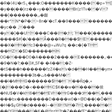
�R�(4U�rۼ5���:O�������K����(�p+'[ҷ����[�[q�c^i��v������z���@�|
�y��j��}rz��=y������Br{z1Tv� �V?
��]�������ۻ�皻
��r^N*�P�:~8n�'�cT.��9�������
�yc�� ,���
�y�]��U���C��)�;;`۬���[�����
����$#|�/���Ǟ���R���$E�����/
��X��c3���@=هWu?q ��c�[�T
��Z�$D������
OG����D0�A����2���.�E������ٸ��C�\��|S�._����Y�F���]}
�9�N�?;��|{#_5F� �4��;�Z-
�tS���h������fzZ4�ev�d��H���y
��������߿ٺ�߿3���M�
��ї�MG������$�`��Ǩɖ�,+
{�j���O�<���C$K��w�����侯
�NU$�V�k6��EV�rG���כ��,���x�}
���bx��������D����w0�>@D��)�Ô����c
�H�$ᡁG�d����)~�6%�7[;����� 
��lYū����Қ�4nz1t�Z���fF^��೭��