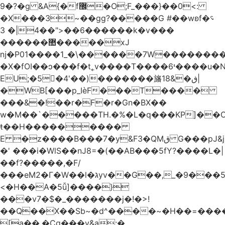
�9?�ɡ &A{�f޼�O;F_���}��0<:
�X���3~��gg?�����G #��wʚf؝�
�6��<"��4|� 3�����k�v���
������޺�����xJ
ǌ�P01����
1_�\������7W��������ߝ�7�m
�X�fOI��ͻ���f�t˿v����T����י6����u�N��u�������u�Tm�F��XS��h-
EU;�5�4'��)�������旛ڧ�&18|
�WB[���p_IѐF���T����
���&�!��r�F�r�Gn�BX��
w�M��`�����TH.�%�L�q���KP]��O
ŧ��H��������
�
E �z����B���7�y&F3�QMق G���pJ&j�^GN@�ga��)X�R��E@�S
�' ���i�WlS��nJ8=�(��AB���5fY?����L�|
��f?�����,�F/
���eM2�Γ�W��l�גyv��G��,_�9���5`�CirX�lǣ=uz��I�;
<�H��A�5ǚ]����}
���v7�$�_�������j�!�>!
��Q��X��Sb~�d^����~�H��=���
[a��,�Cg���v&ۣa;�