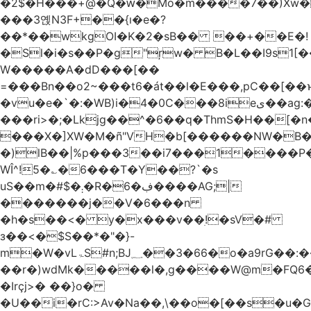
�2$�H���+@�Q�ԝ�Mo�m����7��)Xw
���3옍N3F+��{ı�e�?
��*��wkgOI�K�2�sB�� ��+��E�!
�Sl�i�s��P�g"ŗw� B�L��I9s1[��AC'�Q|x��~ږ��Ѫ ]�:$��i#��Ӈ��0j���
W�����A�dD���[��
=���Bn��o2~���t6�át��l�E���,pC�
�vu�e�`�:�WB)i�4�0C���8ieى��ag:�� !d�����4�fa<4\�"���o�Z�����a*D�[�|
���ri>�;�Lkjg��^�6��q�ThmS�H��[�
���X�]XW�M�ñ"VH�b[������NW�B
�)lB��|%p���3��i7���1����P�
WÎ^!5�؎�6���T�Y��?`�s
uS��m�#$�܄�R�ڣ�6����AG;|
�������j��V�6���n
�h�s��<� y�x���v��ׅ!�sV�#
з��<�$S��*�"�}-
m�W�vLۃЅ#n;BJ؁��3�66�o�a9rG��:�����W�QКY�4����8���u4�̒*�Q�����cǏ���pL���`�b��egLz�j�Ms9i�e�d�����Ź͊�u,|l2.
��r�)wdMk�����l�,g����W@m�FQ6
�Irçj>� ��}o�
�U��i�rC:>Av�Na��,\��o�[��s�u