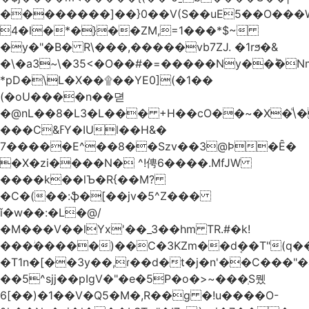
��������]��}0��V(S��uE5��O���
4�l�*�}��ZM,=1���*$~
�y�"�B� R\���,�����vb7ZJ. �1rϧ�&
�\�a3~\�35<�O��#�=�����Ny��ؕ�N
*pD�\L�X��۩��YE0](�1��
(�oU����n��뎓
�@nL��8�L3�L��� +H��cO��~�X�ͩ\�
���C&ߓY�IUl��H&�
7�����E^��8��Szv��3@Ϸ�Ȇ�
�X�zi����N� ^!俜6����.MfJW
����k��lЪ�R{��M?
�C�(��:ֆ�[��jv�5^Z���
ǐ�w��:�L�@/
�M���V��lYx'��_3��hm TR.#�k!
���ؗ�����)��C�3KZm��dܱ��T"(q��
�T1n�[��3y��,ɾ��d�t�j�n'��C���"�a��`��
��5^sjj��pIgV�"�e�5P�o�>~���ְS뮀
6[��)�1��V�Q5�M�,R��g �!u����O-