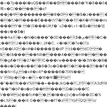
�<�7p���ǃ�sQ$��Xĭ��$���8�"K�8��ȏ�;��7��&c���?8c�q�ݢ_ �p���r��
륙>�C/����/�ƨ?
��]͎�Ψ������
��ᱫ�Dr��$�J���:
��fJ�����E���l:V7���1�K�V��mu
���Y� �\S���U#;f�`u3��L+t-�$s�d�댃
��z��$�}
��Aa.�<�hI�b���"�0D���\$�ی��C�)pY� ���QH���$��m��n<�̉�����nj��
;��J��9���؊{#�C. <�i��?e�s
nS��UG�c#�4����웦�dP rӓ��dC{ �
&�)&�����N8����4���H#�����
�gȺ�Y�27�C���rw����'�i�3W�(�B�Z
��e�Q��e���8�3o�Q������[��F�M~T5�
��N<6ډl,ɨ�x#�c4!*����B�7lXN��
V`Wp��+�+�W�Ѱ:׉s
�"��k��V%I��+���JkQ��_�A3d#�
'��"1�bP�s�ɿrO�����Q�Ue��fC
V��Wa[��fc#��,�l��xj)v[�wŇ��ZC�%
�L%�,��l4 G���v�f7�z YpQQv/
����!