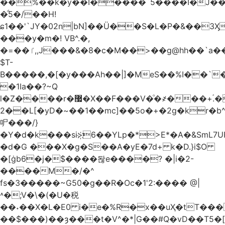
��%��k�y��I�����`5����I�J���
�ͩ5�/��H!
ɕ1��'`JY�02n|bN]��Ü��S�L�P�&��3
���y�m�! VB^.�,
�=��ٵ,,J���&�8�c�M��>��g@hh��`a���ء�{(�"�ߊ!s�z?
$T-
B�����,�[�y���Ah��|]�MeS��%I��`
�1Ia��?~Q
l�Z����r�޷�X��F
���V�ͦ�҂���+ۘ.�
2��L[�yD�~��1��mc]��5o�+�2g�kr�
㕧���/}
�Y�d�k���si>҉6��YLp�*>E*�A�&SmL7
�d�G ���X�g�S��A�yE�7d+ k�D.}i$O
�[ġb6�j�$����돦e����? �|i�2-
����M�/�^
fs�3�����~G50�g��R�Oc�1'2:���� @
|
˄�;V�\�(�U�税
��˖��X�L�E0 i�e�%R�x��uҲ�tT�����4{�D�,��Q
��$���)�
�ȝ���t�V^�*|G��#Q�vD��T5�