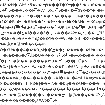
!5�؎�6���T�Y��?`�s uS��m�#$�܄�R�ڣ�6����
x���v��ׅ!�sV�# з��<�$S��*�"�}-
�1�"�Fa��}Uc��`�}^�b�X�M�kA{K0
o�[��s�u�G���� OK_cv`M�iB�%~�
����i��M�&� <���e42q�_.��PI3P�|P 9
�kB8�5�9�#h@�B�1��@W6�3s�X7���CL]
� 京X䮫d1�2��u3
O�YU���4���9_M����ͨ��c��s�Ũ�<�
*���� cW-��Q��K�y@������v�]T�vE��p�7[J�U�P��nٶ��i��i��[�
�
ˎ�l�(8�� �����IYU�US�� ૈ�5 GY
P e�5*` ;د�:�B�� è�����Gr�[��u� u9�l����)-
�ͷ0V��a��p��[��\,�W.-�����I.c�Zk�֑+
��n�_e��+�����|~�l�+�-�4mH}�m;cw��:
�:�o�!�RYR$�]��A�"�Dq���U�=����
�WZ�������������V�R�ر�ځ����c*}eo&�
=��v`��'䐉����}�No����Iq䎦(%��ϗ��'O
E���{�ۆ*#:C{��