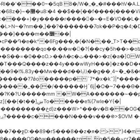
��$��{��f����j����Vi|ۊ�*��+��C��˪�l��v+=*��
��k���yH��N�J�ʇx�q{߿غ�Z ޚ������'�x�68z�}~�޹�u8:�4
e�k^�6Fg���,�{�N�;��_T>T��ο�U��Q�7LN
������������qo��.��w��?{��cy�5h��>�o
r��t�W�W�.���ʶzm��y�������o��C����/
��?7ǿo�����p�`7*�x�k˜]|*�����Ƶ��!
e�����_��[�/������Ӈ`6j|�O�~7���Ө�d�
O�?K�?U�����mm �W�A�������~��
v�B:��OG�������/
|
89�r5���8��z�я�: >^}4�mG��@��.�����S��
_߮q�5��~cr7���?