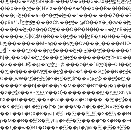
���3�=V5IЯ�3H���M�$��3�J.x�g'
�l�p�+���]HV z��'��A�f��o��R��i�B�
���;=�8�e=�^� ���^����:���7���7��g#
�p8e*^ڴ���zCN���;@fQ��Χ�_�:w��Ȩo�[4~2�[�?t��{����ނ�ϗ[!��L��r �F��xK??
������z�q�C���O�P�N�I��=�nB���K�����cv��
�����_O|K(.$Կ�R��&�I�n�|E�/u�H��F�
L�������M~eg���y�Qv���_����ɵUO��
|`~���x���ƿ�������������Nh
h]�_��c�Z� �����������2H#o��w��L�[M~n���
�>���Ǉ@�@�h=Ȼ ���z�\�`60j�-Q l��
��dj����lV[��{��o�f:���G��N���@��Ր���[�
C��_wW���?��$"��=@.2����"*��
����%��b[��h��/Y�M��S*�B1^��j�q��{
�z� ;s��8~ Y��O}���������8h y#
ɧX��G�����S�vc�.��%�Of���L�����T�5��ω����>��d
r�&:� q �L�p�|"�'@s��V�7I�[��N=z���ק�Ϳ�r�M%�#f���A/1��j �[����70w (���B��->&6��R3-�
��T��L�QX�K�yJ)hI u���_�2�ү��R
p�M��B��S�yhg�Ei�����"�K�B��F
��Ӆ��w�}BT�O��E���j1�/@r���6{