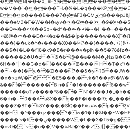
�WB[���p_IѐF���T���� �
w�M��`�����TH.�%�L�q���KP]��
E �z����B���7�y&F3�QMق G���pJ&j�^GN@�ga��)X�R��E@�S �' ���i�WlS��nJ8=�(��AB���5fY?����L�|��f?�����,�F/
���eM2�Γ�W��l�גyv��G��,_�9���5`�CirX�lǣ=uz��I�;<�H��A�5ǚ]����}���v7�$�_�������j�!�>!
��Q��X��Sb~�d^����~�H��=������=�
ί6@����E��z��&$�|p�����w��X|՞�
���)��uk�^�/����X0��?��(����. ]}�;ܯ���|�}���L6���_��,��|R�`gD�꯲y~/�^
��$�{�L��f18�x9�B�r���v�plN��5�78ǿfz��g�����/
�����2�U�z �&
6H��"|`��C�d� ��θ��B���!H�T�ԟ"/�E#��ޕ�_��,[/��e�-y�,��R�������w��>��~���7���/�G����
� ~��)�y.��Z!���?��&�y?9��J
�n�>zW/�@�E5���.�vk�?��y6ﾂ�W�3��t���O����a
&��������B n�[ �f������8��w
����4�oT.y����*8���lN˥�V��J�_�
6�rh�+0��Aa8X��g��F�i���f9; �_���.��z)��`ֳ
���Z�8T�k8Y���;�SÍQ��Fӝz#w�p��ܱ2V���mړ��#wfc? p�t{�cICo:u��Tj�C�$~�=w�#v�RNQ��XGp��
��HL�^���qz���?�w�1�J�&I��~W�HF%
����'s�R��ڼ�����W�L��3�T5�q̪�C�Gӹ1�rԝ���e$T��%QTLIr��o�=�+�Ӛ��< .5�Li,���35���0����׋Z�Rm�E40)B~���.���|~L4�3D�Ǭ"^�Qk�=w6l5ʥ��kE�nO�C���=�9��|
�nv0�)`v�o��)V��%BJ�?��⧄J[[���