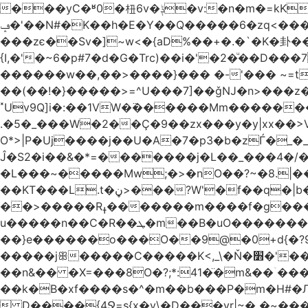
���yC�ʶ0�杻6v�ݙ�v:�n�m�=kKB���wkJRU)��>�}�j\�j՚���7������6���O��돤
ݡ�'��N#�K��h�E�Y��Q�����6�zq<����w��FA�^�-��n+���݂��,�(;�?޴���G�0�-7p��'�өKCw�v��7��fNc/
���zє��Sv�]~w<�{aD%��+�.�`�K�卦
{I,�'�~6�p#7�d�G�Trc)��i�'�2�ͧ��D
������w��,��>����}��� �-'��� ~=t����������׫��ٕ >y:�ߟV��<]����m|
��(��!�}�����>=^U���7]��ǧǊ�n>���z
˟Uv9Q]i�:��1VW�߳������Mm�����
.�5�_���W�2��Ҫ�9��zx���y�y|xx��>V��s�
O*>|P�Uj����j��U�A�7�p3�b�zЃ�_�_��o?T�Ç����Q
Ĵ�S2�i��&�*=�������j�L��_���4�/����� 
�L���~�����Mw;�>�nO��?~�8.|���ݺ�O�*�\:O��׷�{�I��dK=�U��� .�5����2w��?Q�u@bru�8ڼ� ��
��KT���L.t�ڼ>���?W'�f��q�|b�ÛJ����}��V���z}
��>�����Rߪ�������m����f�g����p=Tn��f��~���9V�������ϛ�q����?�Q��`����M��5�𳲻
u�����n��C�R��ܛ�m��B�uO�������S卹�(J~-�o�����?���ʾ9߿6�����)5h�����@} ?�_=����ܞp}
��}e������o���O��9@�0+d{�?96
�����jꕥ�����C�����K<,_\�Ň�׻�'�����W�S����a>�9;�~��#{����`ru��5|S=�8~S���5���r�;,_���Y#�^� 
��n&�� �X=���8O�?;*:41�̈�m&��ۤ
��k�B�xf����s�^�m��b���P�m�H#�Л
 D����{4Ջ=s{x�y\�D���yr|~� �~