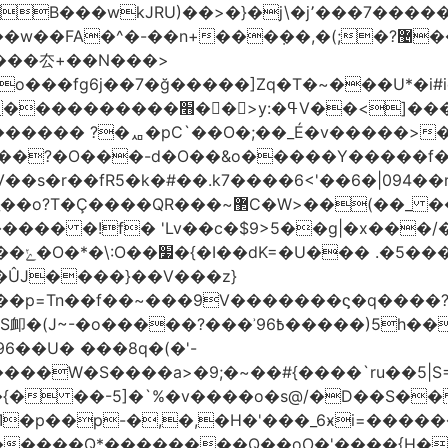
����厺+��N���>
���7o���fg6j��7�ğ�����]Zq�T�~���U
������ꙉ �;T���Ǯ��zkV���}���
������ ?�ퟪ�pC`��O�;��_É�v�����>�
���?�O���-d�O��&o�����Y�����f
r��fR5�k�#��.k7����6<'��6�|094��rUe
R���~޲C�W>��(��_ ��ϫ��6�
�!f� 'Lv��c�$9>5��g|�x���/��]ܢ1t��s
���~/
��U� ���8q�(�'-
���{� ��-5]�`%�v����o�s@/�D��S�
�p��p-�,�,�H�'���_6ӿi=
������
�������Q*��������Q��oO�'����{H�