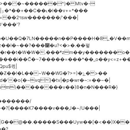
�
�����n��P����H�8֚_�V��m�boK=��O�&����
ʫ��l�~��?���໹�u?<�>� .��폏
�Լ��~W��WG�?>=)�ݺ� >��
'�o{�~vq}�tv|�p�wr�~:=��~�|
pm\��������v��}8�n�N���R�}
�Uyw��[�<��}X��TG�O���N��֓��zu�}8:6O�ڧ��