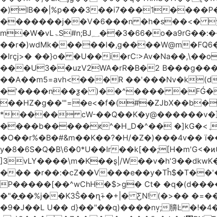
�)lB��|%p���3��i7���1����P�J2i�H� WÎ^
�������j��V�6���n �h�s��<� y�
m�W�vLۃЅ#n;BJ؁��3�66�o�a9rG��:�����W�QКY�4����8���u4�̒*�Q�����cǏ���pL���`�b��egLz�j�Ms9i�e�d�����Ź͊�u,|l2.
��r�)wdMk�����l�,g����W@m�FQ6
�Irçj>� ��}o� �U��i�rC:>Av�Na��,\��
���U3��uzV2WA�rR�B�2 B���g���t.b
��A��m5=avh<���R ��'���Nv�k(d
�'����n��ƺ� )��^���� �FǴ�
��HZ�g��"'=�e<�f�(#�ZJbX��b�
����b�����ԟ^�H_D�^�� �]kG�<
�O��r%�B�#&m��K��?�H/�Z�)���4v�� ї��Dj��H`eW�2=�N��
y�8�6S�Q�B\6�0*U��Ir��k[��;[H�m'G<
]3vLY����\m�K��ȿ|/W��v�h'Э��dkwK��
��� �r��:�cZ��V���e��y�Tĥ$�Τ��'
P�����[��^wChH�$>g� Ct� �q�(d�����E�թ8%
�"�̱��%j��K3Ŝ��ղَ+�+|� ƸN! (�>�� �
�9�J��L U�� d}��"��q)����nv̦;䑄Ŀ �!�4�����