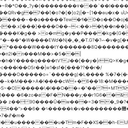
Rv�g�7��(͛�o?�[�]o2j|�~[1��өu�x� u
�����~��a�����Tew
�ߞ�O�o��O�oj����mt�]����]����7ؔ�˓�u�|
t�{��.x[���]����O��~<:��>�ɧ��n��[
 >o�mg�y��P��� �kg�{G�ʲ��9:;��ߋQ��;
�n2l�n���M��>�5��|
�h�Y����q����tV?J��[��y�|rQ>K�
@�l�S~�O}�����\�l��O��=�"�� ?+MT
��
z�� 90����Û�w���=3�1�_֐�?�9?�ɡ &A{�f޼�O;F_���}��0<:
�