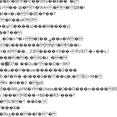
�鉙�@?h�V;��\nFu��&��`�չ
%>�� @�(Y�!AA=�� QB�!
�P��?
��T��
˷ �0�>*�+�]��_ྪ��ϭ�W�
��)�������|Ŋ���t-
}T:�+��s /
D��͔���,�iQ�z`��
K?
��u��H��uw����l��2���
�0h.�f�W� �i���ů����q�;�'@J=M�
Rx �N��2 �քd}
S��J.��
� lUB�T ��&�.
/���&�
�^�