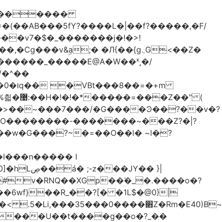
������
�
&ۣa;� �Л{��{g܆G<��Z�
������_�����E@A�W��ˣ˛�/
�=�+m
Z��" (
�O��������-�������~���Z?�|?
I���n����� l
JY�� }|
�6wf}��R_��?[� �1L$�@0}
|
 ����U��t����g��o�?_��