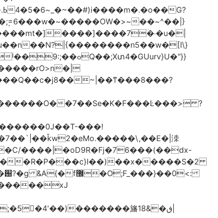
֫U�;۪=6���w�~�����OW�>~��~^��|}
u��n��N?|{��������n5��w�[I\}
Xտ4�GUurv}U�"}}
g������O��7��Se�K�F���Ŀ���> ?
%�C/����|�oD9R�Fj�76���(��dx-