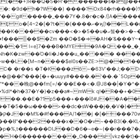
(��+)R��Q�5�H'�������s�a@���
�: �9d�h
�?W��) ����?Ox84�rh����}
�����_���7Y�.8�r�c�.!]A�����t�n�ݦ��@|
�<�>�5��u�ޢ쳌��>�~��ѱ ����u}���M����y}
�f���||��$�Zm ��O�$�=>�AH�'&���Y~
;�1 l=e]7���B�MYE�9A�Q;���_�
�K�zw��Ό�li�J���u_�� ��� ���
�$eI0s��ZE:>@��1��t�;KP��؁23����V9��<fV8
C� �r��s �T�K���zô~�63V'��J;��
+�uuyy#����.�'��.�`5Op��׏O7� ��Du�!'��O�~9
�晚@��fm[=/�'��E��<�.@J8��|�Y�^�
�%dI*�h�37�Y�)�z��aꂐ~mWk q!�R��+
�‍�.��E�?1p5���+���ȋõ#J��A��
c�sW���j�,�V�)�Ί��WAٯVM�Y�Lhass��[��G���m����8
��?
���ȣ"���2����x��O�v~��B3(�.�KL
�p�%,t������DĲ��D�6�~e�~(��r���7�
��Ή�6�
��������_O���s|vkz��t}��9xڿ�����f