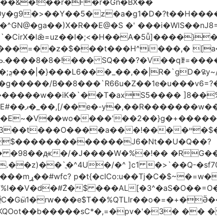
��&�!��r�F�r�Gn�BX��
Oy�g9�>��Y��5�z�a�g1�D�?ŧ��H��
�z�$���t���H^i���,� [a��,�Cg���v
Љ.����8�8�!��� SQ���?�V��qꄿ=���
��
B��8 ���`R66u�Z� �1e�u���v6=?�0�וq�� �VBt���8�
�b@��a��M�ߨNz/Q�C������w��iK�`
��T�axS5���� ]8��%칇�޹:��H�!�!�*�����=���
Ͽ��?��v�?
W��E~�V��wo����'��2��}g�+����
���!����ײ �$��w�G���?~�=��O��l� ~l�?
$�������������J6�Nt��U�Q��?
h�� �98��ԫ�/�J����W�%�!��
�RG��
�^4U�/�^ ]c1 �>`��Q-�sf70]�hLڝ��á� ;-z���
ۧ�_�.����o�?
l��V�d�#ۜZ�$ ���AL[�3^�aS�O��=O�
�KQOot��b�����sC*�,=�pv�'�3� ��