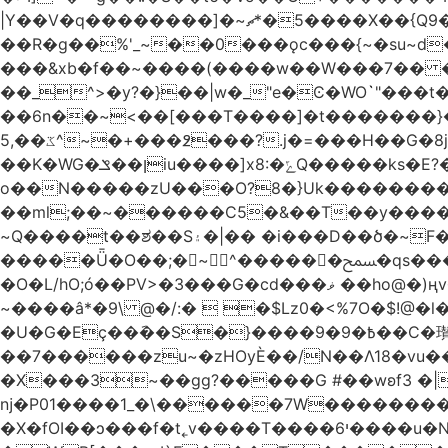
|Y��V�q��������]�~؜5�*ޗ����X��{Q9�~R�*O��_?y�{��������۷� ��`��I����.ߕ�_~6�5�4~��#)i����m�.�o��G?
��R�g��%'_~��0���ǫc���{~�su~d��Q
���&xb�f��~����(����w��W���7�� 
��_^>�y?�}��|w�_"e�Ͼ�WO߭`"���
��6n��~<��[���T����]�t�������}����K�g��
ػ��,5^~�+���߶���?.j�=���H��G�8j^�~��^�W����EWɗ�ǋ�_�_�T.G?�?ޝ�v�g[������rO>n�|
��Κ�WG�ן��ݏiu����]x8:�ݻQ�����ks�E?�*�����W����tY�������8Q���������Q��c�j8��~|��ͳ���8���?
o��N�����zU���O?8�}Uk��������
��ml;��~������C5�&��T��y����
~Q����t��ಶ��S۽�|�� �i���D��ծ�~F�c���I��O5r��|w1�sf�[���??��r�/
�����Ǖ�O��;�~^������ﵟ�qs������O�����o=`�����g)�L���� %�7�(�������0J��T-���!
�O�L/hO;ó��PV>�3���G�cd���ޥ ��ho@�)ңv�~k�M���>A�!����cW+� 6��18:�M����7��`|��ǩw2�eMo.�����\,��E�|洓
~����â*�9\ @�/:�  �$Lz0�<%7O�$!
�U�G�Eç��݇��S�}����ؘ߿�9�9��C�瓉��� �6�zo�ø �F� N���y;��r1G6� �&��R�P���c}I��)��x�����S�2
��7������zu~�zHOyЀ��/N��Λ18�vu�
�X���3~��gg?�����G #��wʚf؝� �6��<"��4|� 3�����k�v��� ������޺�����xJ
ǌ�P01����
1_�\������7W��������ߝ�7�m
�X�fOI��ͻ���f�t˿v����T����י6����u�N��u�������u�Tm�F��XS��h-EU;�5�4'��)�������旛ڧ�&18|