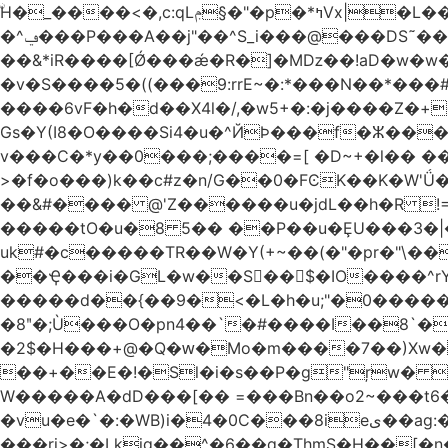
ۨH�_����<�,c:qLݦ§�"�p�*ߤVx|�L���cB�Iq�\P{����/Wh4"�/yC5 �n��,'�Z�0�Vo�r#�G�ɶU߀��#�`6��Du �/
�^ݠ���P���A��j"��^S_i���@���DS˜��r�1���t�$���BDl!��A�tHZ��&$��� ѡp{TD�@� !
��&*iR����[Ǿ���ǽ�R�]�Mǲ��!aD�w�w�
�v�S����5�((���9:rrE~�:*���N��*���#L`2�%7��
����6vF�h�d��X4l�/,�w5+�:�j����Z�+�'
Gs�Y(I8�O����Si4�u�^ЙÞ���f�ⵣ��
v���C�*y��0���;����=[ �D~+�l�� ����
>�f�o���)k��c#z�n/G��0�FϾK��K�W'Ǘ�wE0�_o�o��u��
��&#���� @'Z������u�jdL��h�R !
�����tO�u�8 5�� ��P��u�ȨU���3�|
uk#�c�����TR��W�Y(+~��(�"�pr�"\��
��Ҿ���i�GL�w��S��$�IO����^rYh0�s���4¾��Vb}
�����d��{��9�<�L�h�u;"�0������+Q�Fn�h
�8ʺ�;Ù���O�pn4��`�#����I��8`��
�2$�H���+@�Q�ԝ�Mo�m����7��)Xw
��+��E�!�Sl�i�s��P�g"ŗw� B�L��I9s1[��AC'�Q|x��~ږ��Ѫ ]
W�����A�dD���[�� =���Bn��o2~���
�vu�e�`�:�WB)i�4�0C���8ieى��ag:�� !d�����4�fa<4\�"���o�Z�����a*D�[�|
���ri>�;�Lkjg��^�6��q�ThmS�H��[�