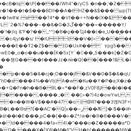
�1w#ꦨ:e��?4*� �Vť��=+N��(X�&} 
�~��&�G�ڱ3��^��=�����Y/
!�)lq &"F�?��_^^}�B�ǫ��Ҵ4��(�e_U��͖
��c4jy!��s/ �lU(��V�ǰ= ���
�E��Ŧ2�Z$�� {G�Ux#�� ` ϫpg5�����3k
�[K�5x[Y`�򡙝��_5���k[�Z�G�ޡ%pC� �Ax��j�d� I=�`<|
=��첑G����t���Jz�лѝ�Q{��|���1&L�Ǎ
�
�p�r��5�&�cj�;O��l�jf�
&V��0�$�&�qU
A�w�Ku��Y�P�a;X�z�܎�gE��X0����#���:`�����Ƌ@k(�"
��B�9L�=*��F�,zV0Fק8��I�i��M
����,����.;� ��[>�?)4z�owYwL,�� "遫
��n��W�V$��#�47�o{@R?���3옍N3F
�:$��i#��Ӈ��0j���T2wui�Ʊ��{�z~,�F~�oa?
t6�át��l�E���,pC��[��ͱ�Z*/w�r�9�6��
n�Q� ���X�]XW�M�ñ"VH�b[������NW