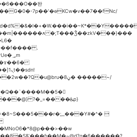
*�i#id�d%�&�l�+�W.���i��~K*��Y���
L6�
���f���� .
�؃m
dn!
�
MNoO6�*8@p���>��w
��8�S&'���ɦ��M�ܼ~@d?q�6������?