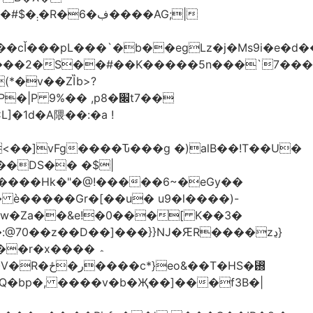
AG;|
4ԫ���2�S��#��K�����5n���`7���
(*�v��ZȈb>?
%�� ,p8�׌t7��𥉉
�1d�A隈��:�a !
<��]vFg����Ԏ���g �)alB��!T��U�
��DS�� �$|
�����Hk�"�@!�����6~�eGy��
�Khw�Za��&e!�0���[ K��3�
@70��z��D��]���}}Ǌ�ԘR����zڍ}
�r�x���� ؞
�T�HS�₝
AQ�bp�, ����v�b�Җ��]���f3B�|