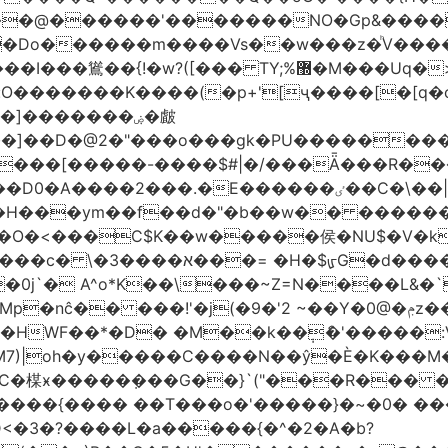
�����'�������NO�Gp&����? ������sE
�Do������m����Vs��w���z�ͪV���
�]�������ۻ�皻
��]��D�@2�"���o���gk�PU���������
۬���[�����-����$#|�/���Ǟ���R���$
�ٸ��C�\��|S�._����Y�F���]}�9�N�?;��|{#_5F�
��ym��f��d�"�b��w�� ��������߿ٺ�߿3�
���C$K��w�����侯�NU$�V�k6��EV�
)~�6%�7[;����� 8:�@�ՄL
�0j`� A^o*K��\���~Z=N����L&�
�9�'2 ~��Y�0@�ݦz����㐟 �������M_F��d"���<���Gso
���HWF��*�D� �M��k��݄ެ�'�����
M7)|oh�y�����C����N��ŷ�È�K���M
C�楳ӿ�����ܼ���G��}`("���R��� �
����{���� ��T���o�'�����}�~�0� ��
<�3�?����L�a�����{�^�2�A�b?