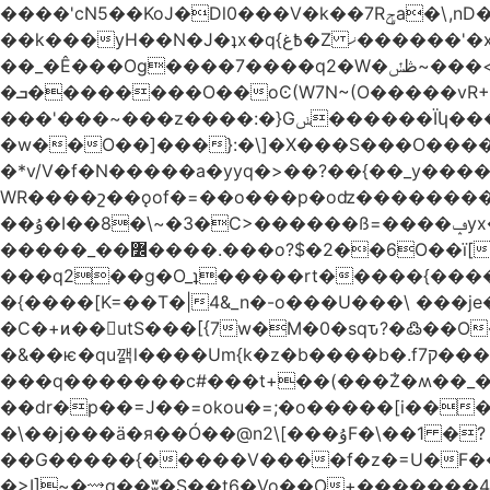
����'cN5��KoJ�Dl0���V�k��7Rݯa�\,nD�ɌI��'���0~�5qB 8�/W�_�_�#���hV�A.L>�� �~������^)� Mtv�-
��_�Ê���Og����7����q2�W�ڟݽ~���<����+)�y�����r�����~�=E�VO��L�=��ױ2sw�������/'���|
�ܒ��������O��oϾ(W7N~(O�����vR+�L>N~�?nm��,]��?�������7ok��P�q�4;�D'���'?
���'���~���z����:�}Gݭ������Ïկ�����]����m��߼��|
�w��O��]���}:�\]�X���S���O����cP��֏�
�*v/V�f�N�����a�yyq�>��?��{��_y
WR����շ��ǫof�=��o���p�oʣ���������Տ��=�0��oO.>��A�c�ٿ���>�z{�a�]OW�
��ۇ�I��8�\~�3�C>������ß=����ݡyx�T���Q����z��4y���wWyH��� ]�z��D�����i��Cͯ�~7�����=���*��_o��y<=z+����T/
�����_��߼����.���o?$�2��6O��ï[��9�!%.83y��Mw���d��Iݚ\\��g��4~ު�_�&�Qpu$킋|
���q2��g�O_ʇ�����rt�����{�������
�{����[K=��T�|4&_n�-o���U���\ ���j
�C�+ͷ��utS���[{7w�M�0�sqԏ?�߷��
�&��ѥ�qu깱l����Um{k�z�b����b�.f7ק���z]{��{�t��]ښTo�����e%{7wIe�Y{�|
���q�������c#���t+��(���݃Z�ʍ��_����������څd}z���W>^���
��dr�p��=J��=okou�=;�o�����[i���ۻ?҇�����c����N����v���֍>$OVM �-�?[����K7����v���֧J�~/U���
�\��j���ӓ�я��Ó��@n2\[���ۇF�\��1 �?
��G�����{�����V����f�z�=U�F���7��ջD:��
�>I]~�⟿g��ʬ�S��t6�Vo��O+�������48�+���OG�߿w������zq