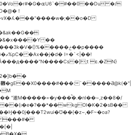
��vX�ʎ.���"����w�;��o�D
���&ak��G��
��&�x����Y ��
�V�{)%�����ݲ��p����
��!
���д����"N����Cs�];t ɛ.�ZN}
2�]b��
|
M�����=�y���̚�.�nl��~,z��8�/
+��{ı�e�?��*��wkgOI�K�2�sB��
�V� ���#�
�B�X�