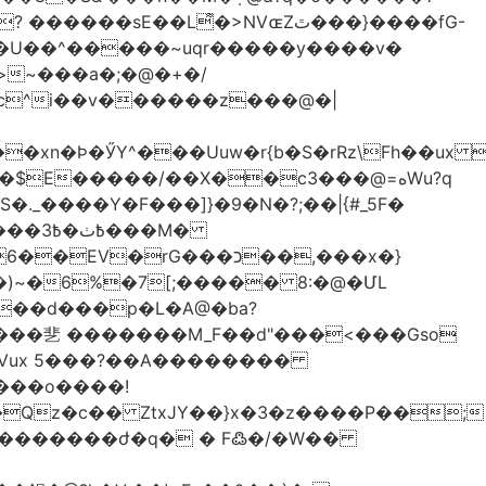
��L͌�>NVɶZٿ���}����fG-
�U��^�����~uqr�����y����v�
xn�Ϸ�ӲY^���Uuw�r{b�S�rRz\Fh��ux 
E�����/��X��c3���@=هWu?q
��M�
rG���כ��,���x�}
`��d���p�L�A@�ba?
:Vux 5���?��A��������
���o����!
Qz�c�� ZtxJY��}x�3�z����P��;
�������ժ�q� � F߷�/�W��