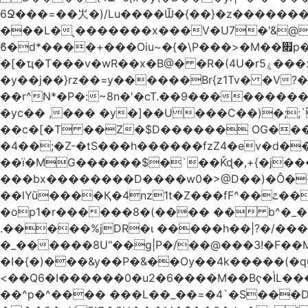
6Ջ���=��㞤�)/Lu����Ѿ�{��}�z��������@�
���L�˻�������x���V�U7�'&@
ϐ�d*����+���Oiu~�{�\P���>�M��׏p���I���䳷��{!�w?([��� TY;%޽�M���Uq�>~���a�;�@�+�/
�[�ҵ�T���v�wR��x�B@� �R�(4U�rۼ5���:O�������K����(�p+'[ҷ����[�[q�c^i��v������z���@�|
�y��j��}rz��=y������Br{z1Tv� �V?�
��r^N*�P�:~8n�'�cT.��9��������
�yc�� ,��� �y�]��U���C��)�;;`
��c�[�T ��Z�$D������ OG����D0�A����2���.�E�����
�4��;�Z-�tS���h������fzZ4�ev�d��H�
��ї�MG������$�`��Ǩɖ�,+{�j���O�<
���bx��������D����w0�>@D��)�Ô����c� \�3����א���= �H�$ᡁG�d����
��lYū����Қ�4nz1t�Z���fF^��೭��
�op1�r������8�(���� �� b^�_�Mp�nĉ�� ���!'�j(
.�����%jDR�ɩ �����h��|?�/�
�_������8U"��g|P�/��@���3!�F��
�I�{�)���&y��P�&��Ѹ��4k�����(�q
<��Q6�I������0�u2�6����M��Bҁ�ÌL��
��^p�^���� ���L��_��=�4`�S���D