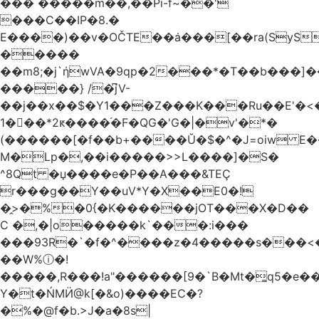
��� �����m��,��Pi-f~��'
���C��IP�8.�
E����)��v�OČTE��ܿa���[��ra(SyS
�����
��m8;�j`ήwVA�9qp�2���*�T��b���]
�����} /�͆jV-
��j��x��$�Y1���Z���K���Ru��E'�<
1�􋿃��*2ԟ����֜�F�QG�'G�|�v'�*�
(������[�f��b+����Ŭ�$�^�J=oiw E�
M�Lp�,��i�����>>L����]�S�
^8Qt �џ����e�P��A���&TEÇ
r���g��Y��uV*Y�X��E0�!
�̭>�%�0{�K������jOT���X�D��
C �,�|o�����k`���:i���
���93R�`�f�^����z�4�����s���<��ES�ڣ�#ύ�
��W%ⓘ�!
�����,R���!a"������[9�`B�Mt�͇q5�e�
Y�t�ŃMӤ@k[�&o)����EC�?
�%�@f�b.>J�a�8s|