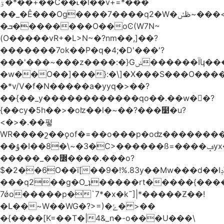
ۊ�*��+��C��˪�l��v+=*���
��_�Ê���Og����7����q2�W�ڟݽ~���<����+)�y�����r�����~�=E�VO��L�=��ױ2sw�������/'���|
�ܒ��������O��oϾ(W7N~
(O�����vR+�L>N~�?nm��,]��?
�������7ok��P�q�4;�D'���'?
���'���~���z����:�}Gݭ������Ïկ�����]����m��߼��|
�w��O��]���}:�\]�X���S���O����cP��֏�
�*v/V�f�N�����a�yyq�>��?
��{��_y������������qo��.��w��?
{��cy�5h��>�oʫ��l�~��?���໹�u?
<�>� .��폏
WR����շ��ǫof�=��o���p�oʣ���������Տ��=�0��oO.>��A�c�ٿ���>�z{�a�]OW�
��ۇ�I��8�\~�3�C>������ß=����ݡyx�T���Q����z��4y���wWyH��� ]�z��D�����i��Cͯ�~7�����=���*��_o��y<=z+����T/
�����_��߼����.���o?
$�2��6O��ï[��9�!%.83y��Mw���d��Iݚ\\��g��4~ު�_�&�Qpu$킋|
���q2��g�O_ʇ�����rt�����{���
7ǿo�����p�`7*�x�k˜]|*�����Ƶ��!
�Լ��~W��WG�?>=)�ݺ� >��
�{����[K=��T�|4&_n�-o���U���\