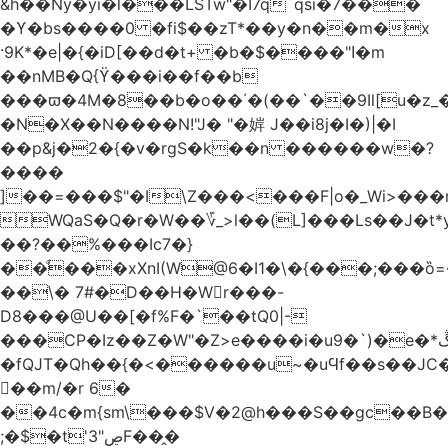
&h��Ny�yi�l���LSTw"�I7q`qsi�7���
�ϒ�bs����0 �fi$��zT*��y�n��m�x
·9K*�e|�{�iD[��d�t+ �b�$����"ߊ�m
��nMB�Q{ϔ���i��f��b
���ϖ�4M�8��b�o��΄�(��`��9Il[u�z_
�N�X��N����N!"J� "�婩 J��i8j�I�)|�I
��p&j�2�{�v�rgS�k��n ������w�?
����
]��=���$"�I\Z���<���F|o�_Wi>��
WQaS�Q�r�W��؆_>l��(L]���Ls��J�t*
��?��%���Ic7�}
��ͩ���xXnI(W@6�I1�\�{���;���
��\� 7#�D��H�Wr���-
D8���@U��[�f%F�`��tQ0|-
���CP�Iz��Z�W"�Z>e����i�u9�`)�e�*ڴ^[�W���
�fQJT�Qh��{�<������u~�uϤf��s��JC
𼶓��m/�r 6�
��4c�m{sm\���$V�2@h���S��gc��B�&
;�$�t'ڝ"3F��̭�