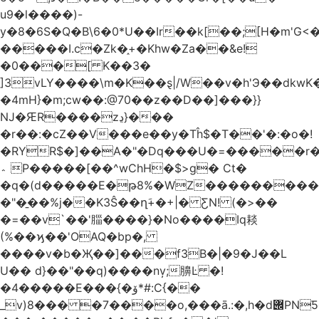
u9�l����)-
y�8�6S�Q�B\6�0*U��Ir��k[��;[H�m'G<
�����I.c�Zk�֑+�Khw�Za��&e!
�0���[ K��3�
]3vLY����\m�K��ȿ|/W��v�h'Э��dkwK��
�4mH}�m;cw��:@70��z��D��]���}}
Ǌ�ԘR����zڍ}���
�r��:�cZ��V���e��y�Tĥ$�Τ��'�:�o�!
�RYR$�]��A�"�Dq���U�=�����r
؞ P�����[��^wChH�$>g� Ct�
�q�(d�����E�թ8%�WZ�������������V�R�ر�
�"�̱��%j��K3Ŝ��ղَ+�+|� ƸN! (�>��
�=��v`��'䐉����}�No����Iq䎦
(%��ϗ��'OAQ�bp�,
����v�b�Җ��]���f3B�|�9�J��L
U�� d}��"��q)����nv̦;䑄Ŀ �!
�4�����E���{�ۆ*#:C{��
_v)8���