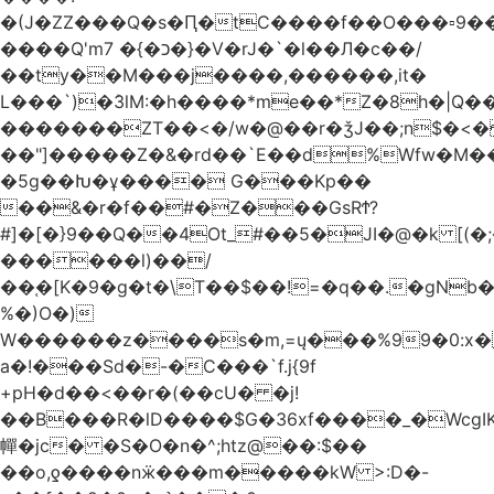
�(J�ZZ���Q�s�Ԥ�tC����f��O���▫9�
����Q'mכ�}� 7�}�V�rJ�`�l��Л�c��/
��ty��M���j����,������,it�
L���`)�ܰ3lM:�h����*me��*Z�8h�|Q�
�������ZT��<�/w�@��r�ǯJ��;n$�
��"]�����Z�&�rd��`E��d%Wfw�M������
�5g��Խ�ұ���� G���Kp��
��&�r�f��#�Z���GsRϮ?
#]�[�}9��Q��4Ot_#��5�JI�@�k [(
������l)��/
��֚�[K�9�g�t�\T��$��!=�q��.�gNb
%�)O�)
W������z����s�m,=ų���%99�0:x�
a�!���Sd�-�C���`f.j{9f
+pH�d��<��r�(��cU� �j!
��B���R�lD����$G�36xf����_�WcgI
幝�jc� �S�O�n�^;htz@��:$��
��o,ƍ����nӝ���m�����kW >:D�-