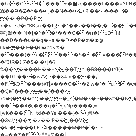
�hn�C~D���c�׺zc����L���=3PN�<��8��t�q�2b�#����m���E��:�A
槑��Բ�Z�*��]��N��\L+R'������
�� �P��R
<�<U�(*KKsіۮ��tg�^��z��l��;���]���
獰';펼�� N�[�^��/���G��n�)pDh!
��D���u��q�~al��F�R�:n�ӂ@
uk���.E��u�bq<%�
����(�a��� I�$��|#���B��
�"3tR�()7�S�'�\[�?
%������H��=��T^"�R8���tY!(+
��D1 ���%7V��&4 q����/
�F!KO"���@T|X���O��2.w�"�u.f�c�j�o��\��
�ҾeF�����/���
7q�{���p��~�_Z[�M�X�~��&#��N
����4�,���q� geNp����,=
[wK���( N_td��Ys ���{�`[#!/�
�3vJ���>��:P����V!
�k"����6RX�����M�P�]�-
�~��Z�EkЁE=%��|