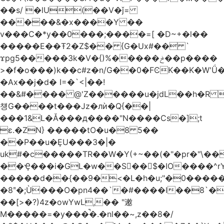
��s/ �lU(��V�ǰ=
�����&�x����Y ��
v���C�*y��0���;����=[ �D~+�l��
�����E��Ŧ2�Z$�� {G�Ux#�� `
ϫpg5�����3k�V�{)%�����ݲ��p����
>�f�o���)k��c#z�n/G��0�FϾK��K�W'Ǘ�wE
�Ax��j�d� I=�`<|��!
��&#���� @'Z������u�jdL��h�R 
첑G����t���Jz�лѝ�Q{��|
���1&L�Ǎ���д����"N����Cs�];t
ɛ.�ZN} �����tO�u�8 5��
��P��u�ȨU���3�|�
uk#�c�����TR��W�Y(+~��(�"�pr�"\��
��Ҿ���i�GL�w��S��$�IO����^rYh0�s���4¾��Vb}
�����d��{��9�<�L�h�u;"�0������+Q�Fn�h
�8ʺ�;Ù���O�pn4��`�#����I��8`
��[>�?)4z�owYwL,�� "遫
M�����=�y���̚�.�nl��~,z��8�/