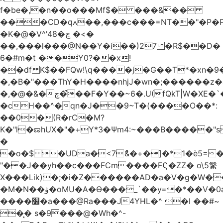
f�be�,�n��o���Mf$� ���&��
���CD�qߍ��,���c���=NT��"�Ρ�P�4���J�9HL��X�'�V? 1�fxrx�����Q���MU:�����3�Ħ�A���8)Z�^��$>�#�E��[�d<����6��%
�K�@�V^'4ڃ�8 �<�
��,���l���@N��Y�i��)27 �R$��D�
6�#m�t ��Y0?��x!
��df K$��FQw!\q����j�G��T*�xn�
�,�B�"���ThY�H����nhjJ�wn�;������z�
�,�@�&�چ�̚��F�Y��~6�.U(fQkT|W�XE�`���������l\��e=+2"0#Z���P�<�W)���p�i�3�.��������֛��h�K��%��Ӈnjvʓg|c'٤���1݉T�v�bM�g*c*J�s���Q2���].r� z2`�&C?
�cH��^�̠qn�J��9~T�(����O��*:
��0�(R�rC�M?
K�"l�ಣhUX�"�+Y*3�Ѱm4:~���B�����"s
�
�o�$ �UDa�<7ު&�+�]�*1�è5=�
"��J��yh��c���FCm����FϚ�ZZ� o\5䌓
X���Lik)�;�i�Z������AD�a�V�g�W�
�M�N��ۋ�oMU�A�Ɵ���_`��y=�*��V�0a�`��_+Z���P!
����׸�a���@Ra���J4YHL�^ �l ��#~
�̨� s�9���@�Wh�^-