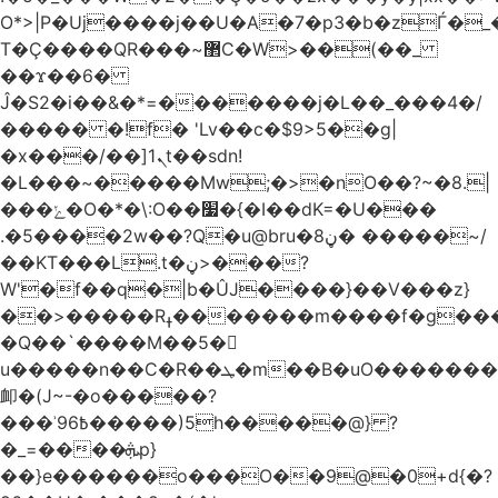
O*>|P�Uj����j��U�A�7�p3�b�zЃ�_
T�Ç����QR���~޲C�W>��(��_
��ϫ��6�
Ĵ�S2�i��&�*=�������j�L��_���4�/
����� �!f� 'Lv��c�$9>5��g|
�x���/��]ܢ1t��sdn!
�L���~�����Mw;�>�nO��?~�8.|
���ݺ�O�*�\:O��׷�{�I��dK=�U���
.�5����2w��?Q�u@bru�8ڼ� �����~/
��KT���L.t�ڼ>���?
W'�f��q�|b�ÛJ����}��V���z}
��>�����Rߪ�������m����f�g����p=Tn��f��~���9V�������ϛ�q����?
�Q��`����M��5�𳲻
u�����n��C�R��ܛ�m��B�uO�������S
卹�(J~-�o�����?
���ʾ9߿6�����)5h�����@} ?
�_=����ܞp}
��}e������o���O��9@�0+d{�?