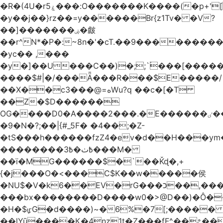
�R�(4U�rۼ5���:O�������K����(�p+'[ҷ����[�[q�c^i��v������z���@�|
�y��j��}rz��=y������Br{z1Tv� �V?
��]�������ۻ�皻
��r^N*�P�:~8n�'�cT.��9�������
�yc�� ,���
�y�]��U���C��)�;;`۬���[�����
����$#|�/���Ǟ���R���$E�����/
��X��c3���@=هWu?q ��c�[�T
��Z�$D������
OG����D0�A����2���.�E������ٸ��C�\��|S�._����Y�F���]}
�9�N�?;��|{#_5F� �4��;�Z-
�tS���h������fzZ4�ev�d��H���y
��������߿ٺ�߿3���M�
��ї�MG������$�`��Ǩɖ�,+
{�j���O�<���C$K��w�����侯
�NU$�V�k6��EV�rG���כ��,���x�}
���bx��������D����w0�>@D��)�Ô����c
�H�$ᡁG�d����)~�6%�7[;����� 
��lYū����Қ�4nz1t�Z���fF^��೭��