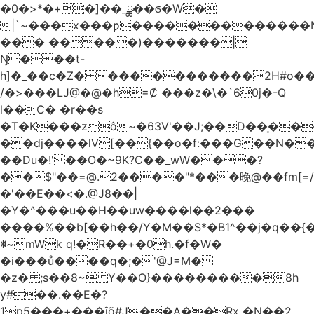
�0�>*�+�]��_ྪ��ϭ�W�
|`~���x���ƿ�������������N
��� �����)�������|
Ŋ���t-
h]�_��c�Z� �����������2H#o��w��L�[M~n��
/�>���Ǉ@�@�h=Ȼ ���z�\�`60j�-Q
l��C� �r��s
�T�K���zô~�63V'��J;��D��͔��
��dj����lV[��{��o�f:���G��N���@
��Du�!'��O�~9K?C��_wW���?
��$"��=@.2����"*���晚@��fm[=/
�'��E��<�.@J8��|
�Y�^���u��H��uw����l��2���
����%��b[��h��/Y�M��S*�B1^��j�q��{�%
ꂐ~mWk q!�R��+�0h.�f�W�
�i���ů����q�;�'@J=M�
�z� ;s��8~ Y��O}���������8h
y#�‍�.��E�?
1p5���+���ȋõ#J��A��Rx �N��2