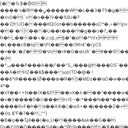
[� �1L$�@0}
|
����'s�R��ڼ�����W�L��3�T5�q̪�C�Gӹ1�rԝ���e$T��%QTLIr��o�=�+�Ӛ��< .5�Li,���35���0����׋Z�Rm�E40)B~���.���|~L4�3D�Ǭ"^�Qk�=w6l5ʥ��kE�nO�C���=�9��|
�nv0�)`v�o��)V��%BJ�?
��⧄J[[����KQOot��b�����sC*�,=�p
�� ����U��t����g��o�?_��
ۨH�_����<�,c:qLݦ§�"�p�*ߤVx|
�L���cB�Iq�\P{����/Wh4"�/yC5
�n��,'�Z�0�Vo�r#�G�ɶU߀��#�`6��Du
�/
�^ݠ���P���A��j"��^S_i���@���DS˜��r�1���t�$���BDl!
��A�tHZ��&$��� ѡp{TD�@� !
��&*iR����[Ǿ���ǽ�R�]�Mǲ��!aD�w�w�
4*�
�Vť��=+N��(X�&} ��vX�ʎ.���"����
�v�S����5�((���9:rrE~�:*���N��*���#L`2�%7��
����6vF�h�d��X4l�/,�w5+�:�j����Z�+�
�)lq &"F�?��_^^}
�B�ǫ��Ҵ4��(�e_U��͖���&ak��G��
Gs�Y(I8�O����Si4�u�^ЙÞ���f�ⵣ���