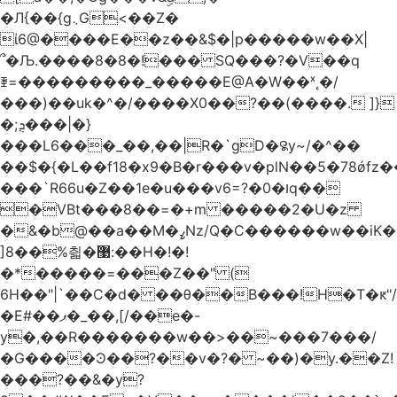
�Л{��{g܆G<��Z�
ί6@����E��z��&$�|p�����w��X|
՞�Љ.����8�8�!��� SQ���?�V��q
ꄿ=���������_�����E@A�W��ˣ˛�/
���)��uk�^�/����X0��?��(����. ]}
�;ܯ���|�}
���L6���_��,��|R�`gD�꯲y~/�^��
��$�{�L��f18�x9�B�r���v�plN��5�78ǿfz
���`R66u�Z� �1e�u���v6=?�0�וq��
�VBt���8��=�+m �����2�U�z
�&�b@��a��M�ߨNz/Q�C������w��iK�
]8��%칇�޹:��H�!�!
�*�����=���Z��" (
6H��"|`��C�d� ��θ��B���!H�T�ԟ"/
�E#��ޕ�_��,[/��e�-
y�,��R�������w��>��~���7���/
�G����Ͽ��?��v�?� ~��)�y.��Z!
���?��&�y?