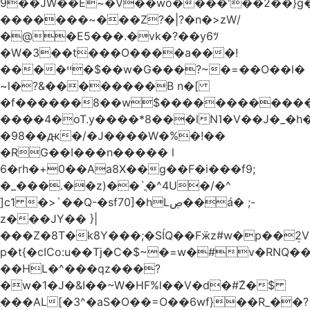
9��JW��E~�V��wo����'��2��}
�������~���Z?�|?�n�>zW/
�@�E5���.�vk�?��y6ﾂ
�W�3��t���O����a���!
����ײ �$��w�G���?~�=��O��l�
~l�?&��������B n�[
�f������8��w$������������
����4�oT.y����*8���lN˥�V��J�_�
�98��ԫ�/�J����W�%�!��
�RG��I���n����� l
6�rh�+0��Aa8X��g��F�i���f9;
�_���.��z)��`ֳ�^4U�/�^
]c1 �>`��Q-�sf70]�hLڝ��á� ;-
z���JY�� }|
���Z�8T�k8Y���;�SÍQ��Fӝz#w�p��ܱ2V���mړ�
p�t{�cICo:u��Tj�C�$~�=w�#v�RNQ�
��HL�^���qz���?
�w�1�J�&I��~W�HF%l��V�d�#ۜZ�$
���AL[�3^�aS�O��=O��6wf}��R_��?