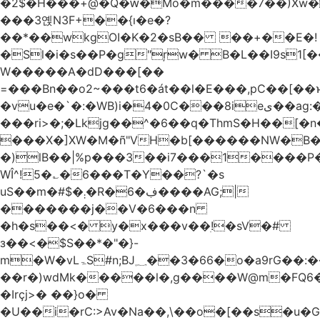
�2$�H���+@�Q�ԝ�Mo�m����7��)Xw
���3옍N3F+��{ı�e�?
��*��wkgOI�K�2�sB�� ��+��E�!
�Sl�i�s��P�g"ŗw� B�L��I9s1[��AC'�Q|x��~ږ��Ѫ ]�:$��i#��Ӈ��0j���
W�����A�dD���[��
=���Bn��o2~���t6�át��l�E���,pC�
�vu�e�`�:�WB)i�4�0C���8ieى��ag:�� !d�����4�fa<4\�"���o�Z�����a*D�[�|
���ri>�;�Lkjg��^�6��q�ThmS�H��[�
���X�]XW�M�ñ"VH�b[������NW�B
�)lB��|%p���3��i7���1����P�
WÎ^!5�؎�6���T�Y��?`�s
uS��m�#$�܄�R�ڣ�6����AG;|
�������j��V�6���n
�h�s��<� y�x���v��ׅ!�sV�#
з��<�$S��*�"�}-
m�W�vLۃЅ#n;BJ؁��3�66�o�a9rG��:�����W�QКY�4����8���u4�̒*�Q�����cǏ���pL���`�b��egLz�j�Ms9i�e�d�����Ź͊�u,|l2.
��r�)wdMk�����l�,g����W@m�FQ6
�Irçj>� ��}o�
�U��i�rC:>Av�Na��,\��o�[��s�u