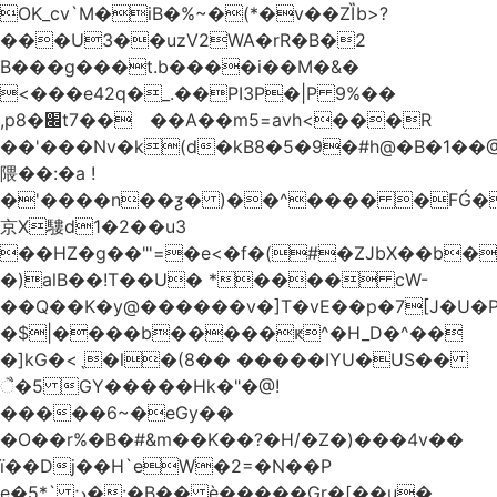
OK_cv`M�iB�%~�(*�v��ZȈb>?
���U3��uzV2WA�rR�B�2
B���g���t.b����i��M�&�
<���e42q�_.��PI3P�|P 9%��
,p8�׌t7��𥉉��A��m5=avh<���R
��'���Nv�k(d�kB8�5�9�#h@�B�1��@
隈��:�a !
�'����n��ƺ� )��^���� �FǴ�
京X䮫d1�2��u3
��HZ�g��"'=�e<�f�(#�ZJbX��b
�)alB��!T��U� *���� cW-
�$|����b�����ԟ^�H_D�^��
�]kG�<ˎ�l�(8�� �����IYU�US��
ૈ�5 GY�����Hk�"�@!
�����6~�eGy��
�O��r%�B�#&m��K��?�H/�Z�)���4v��
ї��Dj��H`eW�2=�N��P
e�5*` ;د�:�B�� è�����Gr�[��u�