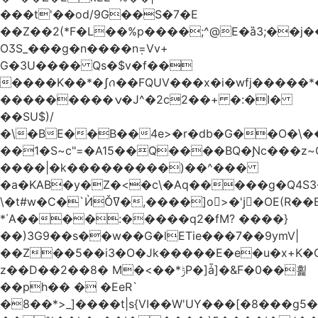
���t'��оd/9G��S�7�E
��Z��2(*F�L��%p����;^@E�ȁ3;��j
OӠS_���g�n����n݂=Vv+
G�3U���� Qs�$v�f��
����K��*�ʃꪒ��FQUV���x�i�wfj����
���������ݍ�J^�2c2��+ �:�I�
��SU$)/
��1�S~c"=�A15��Q����BQ�Ɲc���z
����|�k���������)��^���
�a�KAB�y�Z�<�c\�Aq�����g�Q4S
\�t#w�C�`ЍǑߜ�,����]o>�'jٍ�OE(R��B��b���ST�K|Q9�$�
*΄A����:�����q2�fM? ����}
��)3G9��s��w��G�lETie���7��9ymV|
��Z��5��i3�O�Jk�����E�e�u�x+K�
z��D��2��8� M�<��*ݱP�]ǡ]�&F�0��횙
��ph�� � �EeR`
�8��*>_]����t|s{VI��W'UY���[�8���g