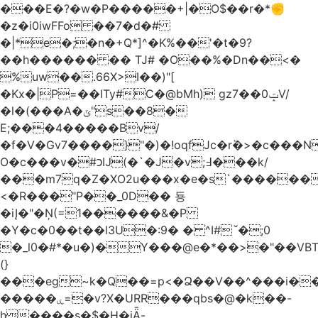
���E�?�w�P�����+|�O$��r�*✊
�z�i0iwFFo ��7�d�#
�|*e�;�n�+Q*]^�K%��'�t�9?
��h������ �� TJ# �O��%�Dn��<�
%uw��.66X>ӏ��)"[
�Kх�|P=��ITy#C�@bMh) gz7��0ݓV/
�l�(���A�ݶ"s��8�
E;���4�����Bv/
�f�V�Gv7����}"�)�!oqfJc�rٞ�>�c��
O�c���v�#כĲ(�`�J�v;߃���k/
���m7q�Z�XO2u���x�e�s`������<
<�R���"P��_0D�� 둉
�iĮ�"�Ņ(=1������&�P
�Y�c�0��t��l3U�:9� � ^I#`́�;0
�_l0�#*�u�)�Y���@e�*��>�"��VB
(}
���eg~k�Q��=p<�Ձ��V��^���i��
�����ۑ=�v?X�URR���qbs�@�k��-
h����s�$�H�iǞ-