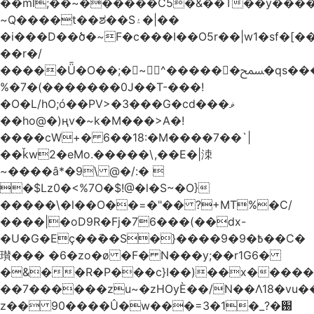
��ml;��~������C5�&��T��y����
~Q����t��ಶ��S۽�|��
�i���D��ծ�~F�c���I��O5r��|w1�sf�[��
��r�/
�����Ǖ�O��;�~^������ﵟ�qs������O�����o=`�����g)�L����
%�7�(�������0J��T-���!
�O�L/hO;ó��PV>�3���G�cd���ޥ
��ho@�)ңv�~k�M���>A�!
����cW+� 6��18:�M����7��`|
��ǩw2�eMo.�����\,��E�|洓
~����â*�9\ @�/:� 
�$Lz0�<%7O�$!@�l�S~�O}
�����\�l��O��=�"�� ?+MT%�C/
����|�oD9R�Fj�76���(��dx-
�U�G�Eç��݇��S�}����ؘ߿�9�9��C�
瓉��� �6�zo�ø �F� N���y;��r1G6�
�&��R�P���c}I��)��x����
��7������zu~�zHOyЀ��/N��Λ18�vu�
z�� 90����Û�w���=3�1�_֐�?