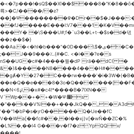
�<�7p���ǃ�sQ$��Xĭ��$���8�"K�8��ȏ�;��7��&c���?8c�q�ݢ_ �p���r��
륙>�C/����/�ƨ?
��]͎�Ψ������
��ᱫ�Dr��$�J���:
��fJ�����E���l:V7���1�K�V��mu
���Y� �\S���U#;f�`u3��L+t-�$s�d�댃
��z��$�}
��Aa.�<�hI�b���"�0D���\$�ی��C�)pY� ���QH���$��m��n<�̉�����nj��
;��J��9���؊{#�C. <�i��?e�s
nS��UG�c#�4����웦�dP rӓ��dC{ �
&�)&�����N8����4���H#�����
�gȺ�Y�27�C���rw����'�i�3W�(�B�Z
��e�Q��e���8�3o�Q������[��F�M~T5�
��N<6ډl,ɨ�x#�c4!*����B�7lXN��
V`Wp��+�+�W�Ѱ:׉s
�"��k��V%I��+���JkQ��_�A3d#�
'��"1�bP�s�ɿrO�����Q�Ue��fC
V��Wa[��fc#��,�l��xj)v[�wŇ��ZC�%
�L%�,��l4 G���v�f7�z YpQQv/
����!