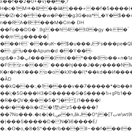
x��f��2�0+�v}���,?
H�c�1M=>�&��iѨ;���+��f�5����{�
�IZr�2���w�P��g3G�ea*_�Y�$��4
n��RA�B���M�Ϲm� DH
��Fo��DG�`.9g��h4�t0�gy �k·�ؐ
��ֻm',g�����|
���H`���uK~�$�u���JFs���pe�QL
�-,gu���Apum�d ��Y��-
qp&�=ڀ�3t����}m(��*���8o��+n�1aٖ��c:�+?
�F(z=���`����hj���J��y����NMm
K�r�h�X���.o�o�kXh��i\*��kd��И���
�ÄD
��kQ���:,�1����v��7���̷��*�b��
��i;�5G���H3�G�����G�S����1ı+ȿPb޶�<����1��i{��y_4Z�~�0�@PN�5����4q�Q��$nL[=�k�n�l{�uڰ��=��&�(��ʯ���VQ�
�R��ǪV�;���5�^]� [.l1����!
��r���ik�rZ�1堥uz5�����?
��7No���ۦ�ԑ�(�Ŀڝ�n,ǎkJ�O^j�[Tتw\wt9H��h�L;�7�:Q�Ӗ��t9k�I�KA�;֦N��l/,Ite�u�̗;J}
�)���S�����D� N�̂ӟ6����E/
�܅�Օ�o,�8�S^���rb��݆�8~��f���ז�X/