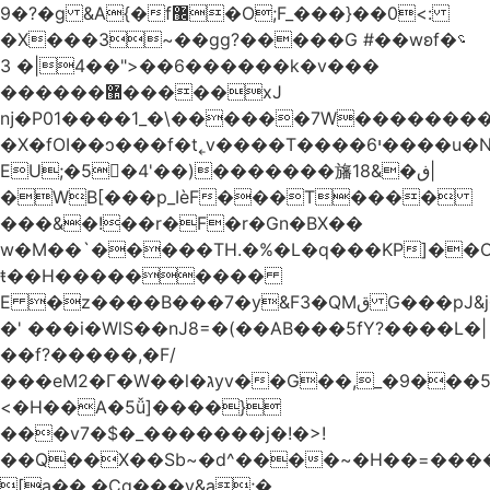
�9?�ɡ &A{�f޼�O;F_���}��0<:
�X���3~��gg?�����G #��wʚf؝�
�6��<"��4|� 3�����k�v���
������޺�����xJ
ǌ�P01����
1_�\������7W��������ߝ�7�m
�X�fOI��ͻ���f�t˿v����T����י6����u�N��u�������u�Tm�F��XS��h-
EU;�5�4'��)�������旛ڧ�&18|
�WB[���p_IѐF���T����
���&�!��r�F�r�Gn�BX��
w�M��`�����TH.�%�L�q���KP]��O
ŧ��H��������
�
E �z����B���7�y&F3�QMق G���pJ&j�^GN@�ga��)X�R��E@�S
�' ���i�WlS��nJ8=�(��AB���5fY?����L�|
��f?�����,�F/
���eM2�Γ�W��l�גyv��G��,_�9���5`�CirX�lǣ=uz��I�;
<�H��A�5ǚ]����}
���v7�$�_�������j�!�>!
��Q��X��Sb~�d^����~�H��=���
[a��,�Cg���v&ۣa;�