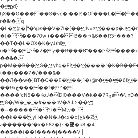
�քd}
ɧX��G�����S�vc�.��%�Of���L�����T�5��ω����>��d
r�&:� q
�L�p�|"�'@s��V�7I�[��N=z���ק�Ϳ�r�M%�#f���A/1��j
�[����70w (���B��->&6��R3-���?
��T��L�QX�K�yJ)hI
u���_�2�ү��R���ȣ"���2����x�
��&�.
p�M��B��S�yhg�Ei�����"�K�B��F
(��r���7�/���&�
��Ӆ��w�}BT�O��E���j1�/@r���6{
��9xڿ�����f�^�
����'cN5��KoJ�Dl0���V�k��7Rݯa�\,nD�ɌI��'���0~�5qB
8�/W�_�_�#���hV�A.L>��
�~������^)� Mtv�-
��k���yH��N�J�ʇx�q{߿غ�Z
ޚ������'�x�68z�}~�޹�u8:�4
��$��{��f����j����Vi|