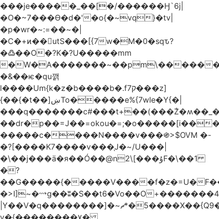
���je�����_��[�/������Ӈ`6j|
�O�~7���Ө�d�'�o{�~vq}�tv|
�p�wr�~:=��~�|
�C�+ͷ��utS���[{7w�M�0�sqԏ?
�߷��O�?K�?U�����mm
�W�A�������~��pm\�������
�&��ѥ�qu깱
l����Um{k�z�b����b�.f7ק���z]
{��{�t��]ښTo�����e%{7wIe�Y{�|
���q�������c#���t+��(���݃Z�ʍ��_����������څd}z���W>^���
��dr�p��=J��=okou�=;�o�����[i���ۻ?
�����c����N����v���֍>$OVM �-
�?[����K7����v���֧J�~/U���|
�\��j���ӓ�я��Ó��@n2\[���ۇF�\��1
�?
��G�����{�����V����f�z�=U�F���7��ջD:��
�>I]~�⟿g��ʬ�S��t6�Vo��O+�������48�+���OG�߿w������zq
|Y��V�q��������]�~؜5�*ޗ����X��{Q9�~R�*O��_?
y�{��������۷�