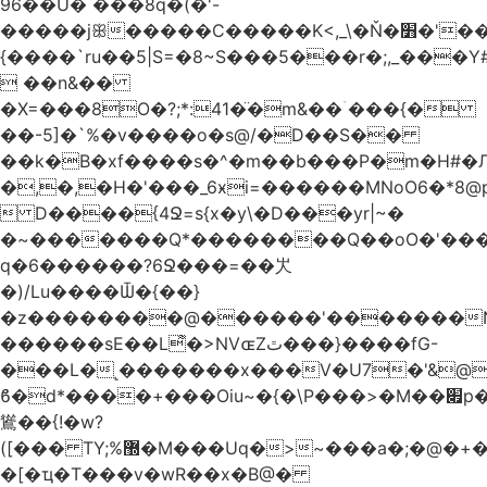
96��U� ���8q�(�'-
�����jꕥ�����C�����K<,_\�Ň�׻�'�����W�S����a>�9;�~��#
{����`ru��5|S=�8~S���5���r�;,_���Y
 ��n&��
�X=���8O�?;*:41�̈�m&��ۤ���{�
��-5]�`%�v����o�s@/�D��S��
��k�B�xf����s�^�m��b���P�m�H#�
�,�,�H�'���_6ӿi=
������MNoO6�*8
 D����{4Ջ=s{x�y\�D���yr|~�
�~�������Q*��������Q��oO�'����
q�6������?6Ջ���=��㞤
�)/Lu����Ѿ�{��}
�z��������@������'�������N
������sE��L͌�>NVɶZٿ���}����fG-
���L�˻�������x���V�U7�'&@
ϐ�d*����+���Oiu~�{�\P���>�M��׏p���I���
䳷��{!�w?
([��� TY;%޽�M���Uq�>~���a�;�@�+�/
�[�ҵ�T���v�wR��x�B@�