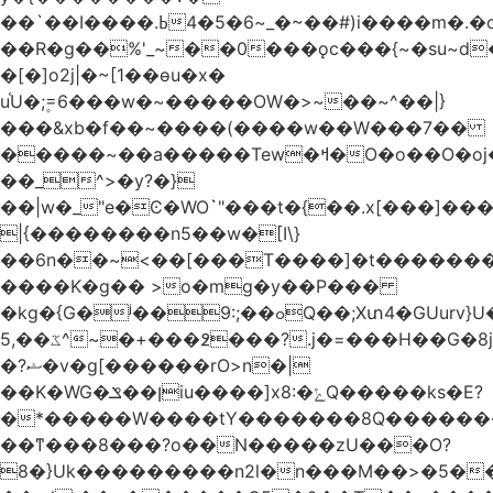
��`��I����.ߕ�_~6�5�4~��#)i����m�.�o��G?
��R�g��%'_~��0���ǫc���{~�su~d�
�[�]o2j|�~[1��өu�x�
u֫U�;۪=6���w�~�����OW�>~��~^��|}
���&xb�f��~����(����w��W���7��
�����~��a�����Tew
�ߞ�O�o��O�oj����mt�]����]����7ؔ�˓�u�|
��_^>�y?�}
��|w�_"e�Ͼ�WO߭`"���t�{��.x[���]�
|{��������n5��w�[I\}
��6n��~<��[���T����]�t�������
����K�g�� >o�mg�y��P���
�kg�{G�ʲ��9:;��ߋQ��;Xտ4�GUurv}U�"}}
ػ��,5^~�+���߶���?.j�=���H��G�8j^�~��^�W����EWɗ�ǋ�_�_�T.G?
�?ޝ�v�g[������rO>n�|
��Κ�WG�ן��ݏiu����]x8:�ݻQ�����ks�E?
�*�����W����tY�������8Q�������
��ͳ���8���?o��N�����zU���O?
8�}Uk���������n2l�n���M��>�5�