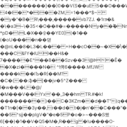
��������]��}0��V(S��uE5��O���
4�l�*�}��ZM,=1���*$~
�y�"�B� R\���,�����vb7ZJ. �1rϧ�&
�\�a3~\�35<�O��#�=�����Ny��ؕ�N
*pD�\L�X��۩��YE0](�1��
(�oU����n��뎓
�@nL��8�L3�L��� +H��cO��~�X�ͩ\�
���C&ߓY�IUl��H&�
7�����E^��8��Szv��3@Ϸ�Ȇ�
�X�zi����N� ^!俜6����.MfJW
����k��lЪ�R{��M?
�C�(��:ֆ�[��jv�5^Z���
ǐ�w��:�L�@/
�M���V��lYx'��_3��hm TR.#�k!
���ؗ�����)��C�3KZm��dܱ��T"(q��
�T1n�[��3y��,ɾ��d�t�j�n'��C���"�a��`��
��5^sjj��pIgV�"�e�5P�o�>~���ְS뮀
6[��)�1��V�Q5�M�,R��g �!u����O-