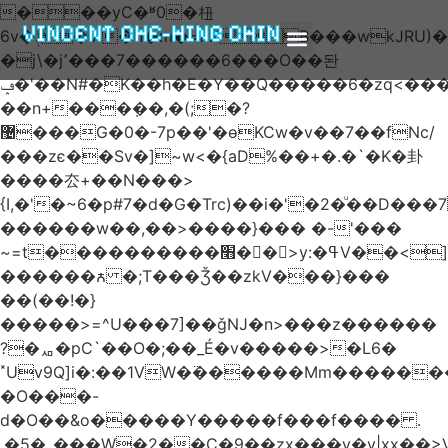
���yC�ʶ0�杻
VINCENT CHE-HING CHIN
6v�ݙ�v:�n�m�=kKB���wkJRU)��>�}
�j\�j՚���7������6���O��돤
ABOUT AUTHOR
ABOUT BOOK
ARTICLES & BLOGS
ݡ�'��N#�K��h�E�Y��Q�����6�zq<����w��FA�^�-
��n+���݂��,�(;�?
޴���G�0�-7p��'�өKCw�v��7��fNc/
���zє��Sv�]~w<�{aD%��+�.�`�K�卦
����厺+��N���>
{I,�'�~6�p#7�d�G�Trc)��i�'�2�ͧ��D
������w��,��>����}��� �-'���
~=t����������׫��ٕ >y:�ߟV��<]����m|
������ꙉ �;T���Ǯ��zkV���}���
��(��!�}
�����>=^U���7]��ǧǊ�n>���z������
?�ퟪ�pC`��O�;��_É�v�����>�L6�
˟Uv9Q]i�:��1VW�߳������Mm������
�O���-
d�O��&o�����Y�����f���f���� .
.�5�_���W�2��Ҫ�9��zx���y�y|xx��>V��s�