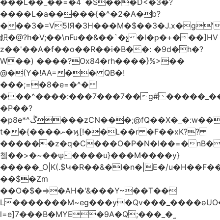
���L��_��=�4`�S���D<�3�?
����L�a�����{�^�2�A�b?
���3�=V5IЯ�3H���M�$��3�J.x�g
鉙�@?h�V;��\nFu��&��`�չ �l�p�+���]HV
z��'��A�f��o��R��i�B��: �9d�h
�?
W��) ����?Ox84�rh����}%>��
@�(Y�!AA=�� QB�!
���;=�8�e=�^�
���^����:���7���7��g#�����_���7Y�.8
�P��?
�p8e*^ڴ���zCN���;@fQ��Χ�_�:w��Ȩo�[4~2�[�?
t��{����ނ�ϗ[!��L��r �F��xK??
������z�q�C���O�P�N�I��=�nB�
쳌��>�~��ѱ ����u}���M����y}
�����_O|K(.$Կ�R��&�I�n�|E�/u�H��F�
��$�Zm
��O�$�=>�AH�'&���Y~��T��
L�������M~eg���y�Qv���_����ɵUO
l=e]7���B�MYE�9A�Q;���_�˷