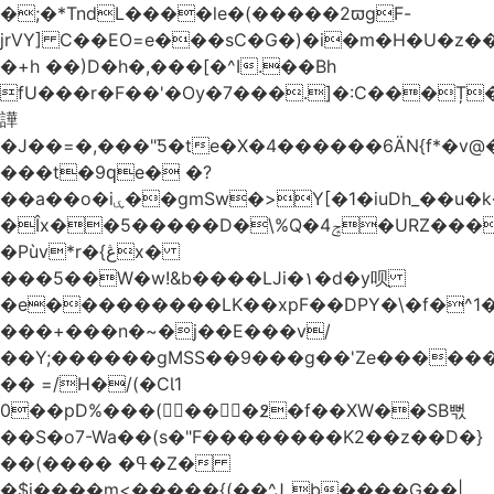
�;�*TndL����le�(�����2ϖgF-
jrVY] C��EO=e���sC�G�)�i�m�H�U�z�
�+h ��)D�h�,���[�^I.��Bh
fU���r�F��'�Ѹ�7���.]�:C���Ț
譁
�J��=�,���"Ƽ�te�X�4������6ӒN{f*�v
���t�9ԛe� �?
��a��o�iۑ��gmSw�>Y[�1�iuDh_��u�k��W�dJ�5�*��l�"`�*�(���U6P
�Îx��5�����D�\%Q�4ݘ�URZ���g��J;�='٣
�Pùv*r�{ڠx�
���5��W�w!&b����LJi�١�d�y呗֭
�e���������LK��xpF��DPY�\�f�^1�
���+���n�~�j��E���v/
��Y;������gMSS��9���g��'Ze������
�� =/H�/(�CƖ1
0��pD%���(󺧋���߶�f��XW��SB뻓
��S�o7-Wa��(s�"F��������K2��z��D�}
��(���� �ߟ�Z�
�$j����m<�����{(��^Jˍb����G��|