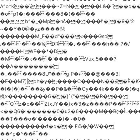
A^o*K��\���~Z=N����L&�`��d��
�op1�r������8�(����
�� b^�_�Mp�nĉ�� ���!'�j(�9�'2
~��Y�0@�ݦz����㐟
�������M_F��d"���<���Gso
.�����%jDR�ɩ �����h��|?�/
����HWF��*�D�
�M��k��݄ެ�'�����:Vux 5���?
��A��������
�_������8U"��g|P�/��@���3!
�F��M7)|oh�y�����C����N��ŷ�È�
�I�{�)���&y��P�&��Ѹ��4k�����(�
楳ӿ�����ܼ���G��}`("���R���
�Qz�c�� ZtxJY��}x�3�z����P��
<��Q6�I������0�u2�6����M��Bҁ�ÌL�
��T���o�'�����}�~�0�
���������ժ�q� � F߷�/�W��
��^p�^����