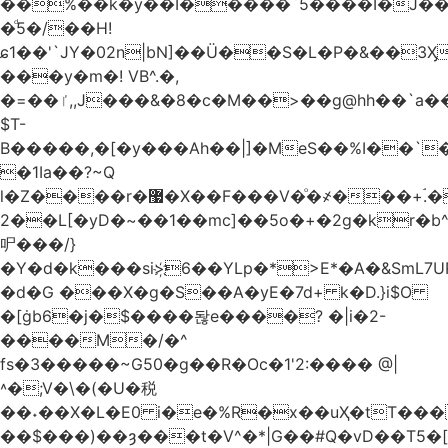
��%��k�y��I�����`5����I�J���
�ͩ5�/��H!
ɕ1��'`JY�02n|bN]��Ü��S�L�P�&��3
���y�m�! VB^.�,
�=��ٵ,,J���&�8�c�M��>��g@hh��`a���ء�{(�"�ߊ!s�z?
$T-
B�����,�[�y���Ah��|]�MeS��%I��`
�1Ia��?~Q
l�Z����r�޷�X��F
���V�ͦ�҂���+ۘ.�
2��L[�yD�~��1��mc]��5o�+�2g�kr�
㕧���/}
�Y�d�k���si>҉6��YLp�*>E*�A�&SmL7
�d�G ���X�g�S��A�yE�7d+ k�D.}i$O
�[ġb6�j�$����돦e����? �|i�2-
����M�/�^
fs�3�����~G50�g��R�Oc�1'2:���� @
|
˄�;V�\�(�U�税
��˖��X�L�E0 i�e�%R�x��uҲ�tT�����4{�D�,��Q
��$���)�
�ȝ���t�V^�*|G��#Q�vD��T5�