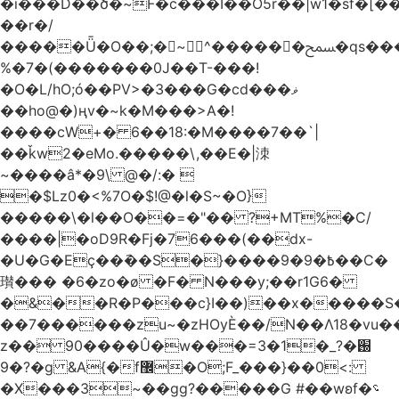
�i���D��ծ�~F�c���I��O5r��|w1�sf�[��
��r�/
�����Ǖ�O��;�~^������ﵟ�qs������O�����o=`�����g)�L����
%�7�(�������0J��T-���!
�O�L/hO;ó��PV>�3���G�cd���ޥ
��ho@�)ңv�~k�M���>A�!
����cW+� 6��18:�M����7��`|
��ǩw2�eMo.�����\,��E�|洓
~����â*�9\ @�/:� 
�$Lz0�<%7O�$!@�l�S~�O}
�����\�l��O��=�"�� ?+MT%�C/
����|�oD9R�Fj�76���(��dx-
�U�G�Eç��݇��S�}����ؘ߿�9�9��C�
瓉��� �6�zo�ø �F� N���y;��r1G6�
�&��R�P���c}I��)��x�����
��7������zu~�zHOyЀ��/N��Λ18�vu�
z�� 90����Û�w���=3�1�_֐�?
�9?�ɡ &A{�f޼�O;F_���}��0<:
�X���3~��gg?�����G #��wʚf؝�