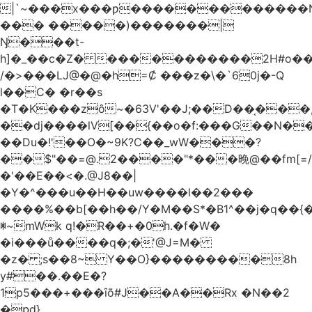
|`~���x���ƿ�������������N
��� �����)�������|
Ŋ���t-
h]�_��c�Z� �����������2H#o��w��L�[M~n��
/�>���Ǉ@�@�h=Ȼ ���z�\�`60j�-Q
l��C� �r��s
�T�K���zô~�63V'��J;��D��͔���
��dj����lV[��{��o�f:���G��N���@
��Du�!'��O�~9K?C��_wW���?
��$"��=@.2����"*���晚@��fm[=/
�'��E��<�.@J8��|
�Y�^���u��H��uw����l��2���
����%��b[��h��/Y�M��S*�B1^��j�q��{�%
ꂐ~mWk q!�R��+�0h.�f�W�
�i���ů����q�;�'@J=M�
�z� ;s��8~ Y��O}���������8h
y#�‍�.��E�?
1p5���+���ȋõ#J��A��Rx �N��2
�քd}