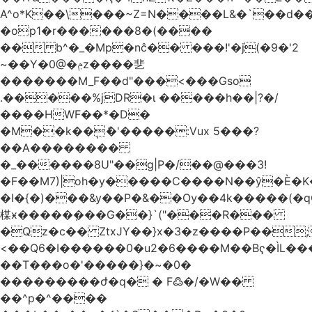
A^o*K��\���~Z=N����L&�`��d��
�op1�r������8�(����
�� b^�_�Mp�nĉ�� ���!'�j(�9�'2
~��Y�0@�ݦz����㐟
�������M_F��d"���<���Gso
.�����%jDR�ɩ �����h��|?�/
����HWF��*�D�
�M��k��݄ެ�'�����:Vux 5���?
��A��������
�_������8U"��g|P�/��@���3!
�F��M7)|oh�y�����C����N��ŷ�È�
�I�{�)���&y��P�&��Ѹ��4k�����(�
楳ӿ�����ܼ���G��}`("���R���
�Qz�c�� ZtxJY��}x�3�z����P��;
<��Q6�I������0�u2�6����M��Bҁ�ÌL�
��T���o�'�����}�~�0�
���������ժ�q� � F߷�/�W��
��^p�^����