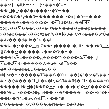
��s/ �lU(��V�ǰ=
�����&�x����Y ��
v���C�*y��0���;����=[ �D~+�l��
�����E��Ŧ2�Z$�� {G�Ux#�� `
ϫpg5�����3k�V�{)%�����ݲ��p����
>�f�o���)k��c#z�n/G��0�FϾK��K�W'Ǘ�wE
�Ax��j�d� I=�`<|��!
��&#���� @'Z������u�jdL��h�R 
첑G����t���Jz�лѝ�Q{��|
���1&L�Ǎ���д����"N����Cs�];t
ɛ.�ZN} �����tO�u�8 5��
��P��u�ȨU���3�|�
uk#�c�����TR��W�Y(+~��(�"�pr�"\��
��Ҿ���i�GL�w��S��$�IO����^rYh0�s���4¾��Vb}
�����d��{��9�<�L�h�u;"�0������+Q�Fn�h
�8ʺ�;Ù���O�pn4��`�#����I��8`
��[>�?)4z�owYwL,�� "遫
M�����=�y���̚�.�nl��~,z��8�/