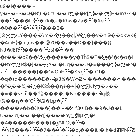
u9�l����)-
y�8�6S�Q�B\6�0*U��Ir��k[��;[H�m'G<
�����I.c�Zk�֑+�Khw�Za��&e!
�0���[ K��3�
]3vLY����\m�K��ȿ|/W��v�h'Э��dkwK��
�4mH}�m;cw��:@70��z��D��]���}}
Ǌ�ԘR����zڍ}���
�r��:�cZ��V���e��y�Tĥ$�Τ��'�:�o�!
�RYR$�]��A�"�Dq���U�=�����r
؞ P�����[��^wChH�$>g� Ct�
�q�(d�����E�թ8%�WZ�������������V�R�ر�
�"�̱��%j��K3Ŝ��ղَ+�+|� ƸN! (�>��
�=��v`��'䐉����}�No����Iq䎦
(%��ϗ��'OAQ�bp�,
����v�b�Җ��]���f3B�|�9�J��L
U�� d}��"��q)����nv̦;䑄Ŀ �!
�4�����E���{�ۆ*#:C{��
_v)8���