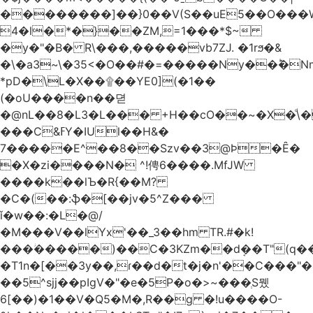
��������]��}0��V(S��uE5��O���
4�l�*�}��ZM,=1���*$~
�y�"�B� R\���,�����vb7ZJ. �1rϧ�&
�\�a3~\�35<�O��#�=�����Ny��ؕ�N
*pD�\L�X��۩��YE0](�1��
(�oU����n��뎓
�@nL��8�L3�L��� +H��cO��~�X�ͩ\�
���C&ߓY�IUl��H&�
7�����E^��8��Szv��3@Ϸ�Ȇ�
�X�zi����N� ^!俜6����.MfJW
����k��lЪ�R{��M?
�C�(��:ֆ�[��jv�5^Z���
ǐ�w��:�L�@/
�M���V��lYx'��_3��hm TR.#�k!
���ؗ�����)��C�3KZm��dܱ��T"(q��
�T1n�[��3y��,ɾ��d�t�j�n'��C���"�a��`��
��5^sjj��pIgV�"�e�5P�o�>~���ְS뮀
6[��)�1��V�Q5�M�,R��g �!u����O-