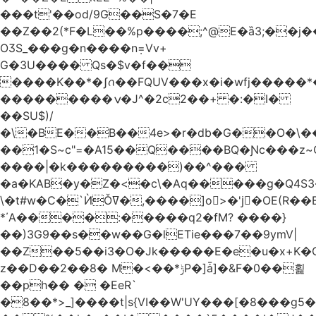
���t'��оd/9G��S�7�E
��Z��2(*F�L��%p����;^@E�ȁ3;��j
OӠS_���g�n����n݂=Vv+
G�3U���� Qs�$v�f��
����K��*�ʃꪒ��FQUV���x�i�wfj����
���������ݍ�J^�2c2��+ �:�I�
��SU$)/
��1�S~c"=�A15��Q����BQ�Ɲc���z
����|�k���������)��^���
�a�KAB�y�Z�<�c\�Aq�����g�Q4S
\�t#w�C�`ЍǑߜ�,����]o>�'jٍ�OE(R��B��b���ST�K|Q9�$�
*΄A����:�����q2�fM? ����}
��)3G9��s��w��G�lETie���7��9ymV|
��Z��5��i3�O�Jk�����E�e�u�x+K�
z��D��2��8� M�<��*ݱP�]ǡ]�&F�0��횙
��ph�� � �EeR`
�8��*>_]����t|s{VI��W'UY���[�8���g