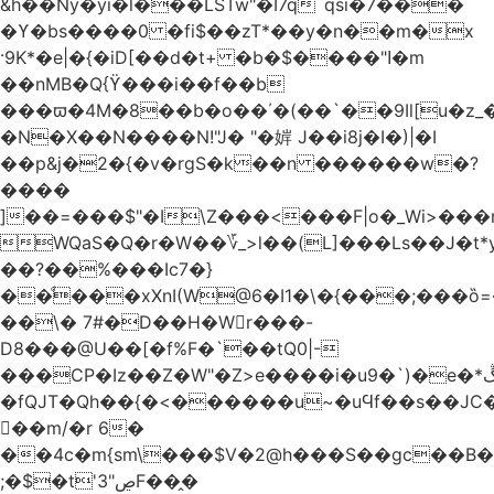
&h��Ny�yi�l���LSTw"�I7q`qsi�7���
�ϒ�bs����0 �fi$��zT*��y�n��m�x
·9K*�e|�{�iD[��d�t+ �b�$����"ߊ�m
��nMB�Q{ϔ���i��f��b
���ϖ�4M�8��b�o��΄�(��`��9Il[u�z_
�N�X��N����N!"J� "�婩 J��i8j�I�)|�I
��p&j�2�{�v�rgS�k��n ������w�?
����
]��=���$"�I\Z���<���F|o�_Wi>��
WQaS�Q�r�W��؆_>l��(L]���Ls��J�t*
��?��%���Ic7�}
��ͩ���xXnI(W@6�I1�\�{���;���
��\� 7#�D��H�Wr���-
D8���@U��[�f%F�`��tQ0|-
���CP�Iz��Z�W"�Z>e����i�u9�`)�e�*ڴ^[�W���
�fQJT�Qh��{�<������u~�uϤf��s��JC
𼶓��m/�r 6�
��4c�m{sm\���$V�2@h���S��gc��B�&
;�$�t'ڝ"3F��̭�