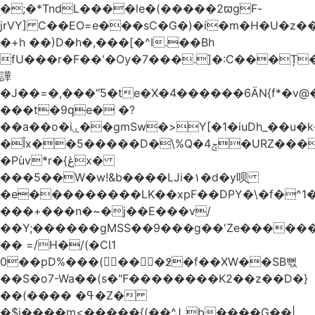
�;�*TndL����le�(�����2ϖgF-
jrVY] C��EO=e���sC�G�)�i�m�H�U�z�
�+h ��)D�h�,���[�^I.��Bh
fU���r�F��'�Ѹ�7���.]�:C���Ț
譁
�J��=�,���"Ƽ�te�X�4������6ӒN{f*�v
���t�9ԛe� �?
��a��o�iۑ��gmSw�>Y[�1�iuDh_��u�k��W�dJ�5�*��l�"`�*�(���U6P
�Îx��5�����D�\%Q�4ݘ�URZ���g��J;�='٣
�Pùv*r�{ڠx�
���5��W�w!&b����LJi�١�d�y呗֭
�e���������LK��xpF��DPY�\�f�^1�
���+���n�~�j��E���v/
��Y;������gMSS��9���g��'Ze������
�� =/H�/(�CƖ1
0��pD%���(󺧋���߶�f��XW��SB뻓
��S�o7-Wa��(s�"F��������K2��z��D�}
��(���� �ߟ�Z�
�$j����m<�����{(��^Jˍb����G��|