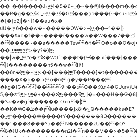
��`��I����.ߕ�_~6�5�4~��#)i����m�.�o��G?
��R�g��%'_~��0���ǫc���{~�su~d�
�[�]o2j|�~[1��өu�x�
u֫U�;۪=6���w�~�����OW�>~��~^��|}
���&xb�f��~����(����w��W���7��
�����~��a�����Tew
�ߞ�O�o��O�oj����mt�]����]����7ؔ�˓�u�|
��_^>�y?�}
��|w�_"e�Ͼ�WO߭`"���t�{��.x[���]�
|{��������n5��w�[I\}
��6n��~<��[���T����]�t�������
����K�g�� >o�mg�y��P���
�kg�{G�ʲ��9:;��ߋQ��;Xտ4�GUurv}U�"}}
ػ��,5^~�+���߶���?.j�=���H��G�8j^�~��^�W����EWɗ�ǋ�_�_�T.G?
�?ޝ�v�g[������rO>n�|
��Κ�WG�ן��ݏiu����]x8:�ݻQ�����ks�E?
�*�����W����tY�������8Q�������
��ͳ���8���?o��N�����zU���O?
8�}Uk���������n2l�n���M��>�5�