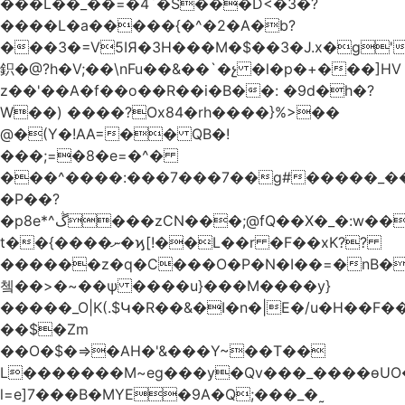
���L��_��=�4`�S���D<�3�?
����L�a�����{�^�2�A�b?
���3�=V5IЯ�3H���M�$��3�J.x�g
鉙�@?h�V;��\nFu��&��`�չ �l�p�+���]HV
z��'��A�f��o��R��i�B��: �9d�h
�?
W��) ����?Ox84�rh����}%>��
@�(Y�!AA=�� QB�!
���;=�8�e=�^�
���^����:���7���7��g#�����_���7Y�.8
�P��?
�p8e*^ڴ���zCN���;@fQ��Χ�_�:w��Ȩo�[4~2�[�?
t��{����ނ�ϗ[!��L��r �F��xK??
������z�q�C���O�P�N�I��=�nB�
쳌��>�~��ѱ ����u}���M����y}
�����_O|K(.$Կ�R��&�I�n�|E�/u�H��F�
��$�Zm
��O�$�=>�AH�'&���Y~��T��
L�������M~eg���y�Qv���_����ɵUO
l=e]7���B�MYE�9A�Q;���_�˷