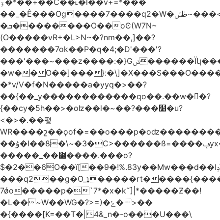
ۊ�*��+��C��˪�l��v+=*���
��_�Ê���Og����7����q2�W�ڟݽ~���<����+)�y�����r�����~�=E�VO��L�=��ױ2sw�������/'���|
�ܒ��������O��oϾ(W7N~
(O�����vR+�L>N~�?nm��,]��?
�������7ok��P�q�4;�D'���'?
���'���~���z����:�}Gݭ������Ïկ�����]����m��߼��|
�w��O��]���}:�\]�X���S���O����cP��֏�
�*v/V�f�N�����a�yyq�>��?
��{��_y������������qo��.��w��?
{��cy�5h��>�oʫ��l�~��?���໹�u?
<�>� .��폏
WR����շ��ǫof�=��o���p�oʣ���������Տ��=�0��oO.>��A�c�ٿ���>�z{�a�]OW�
��ۇ�I��8�\~�3�C>������ß=����ݡyx�T���Q����z��4y���wWyH��� ]�z��D�����i��Cͯ�~7�����=���*��_o��y<=z+����T/
�����_��߼����.���o?
$�2��6O��ï[��9�!%.83y��Mw���d��Iݚ\\��g��4~ު�_�&�Qpu$킋|
���q2��g�O_ʇ�����rt�����{���
7ǿo�����p�`7*�x�k˜]|*�����Ƶ��!
�Լ��~W��WG�?>=)�ݺ� >��
�{����[K=��T�|4&_n�-o���U���\