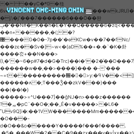
���yC�ʶ0�杻
VINCENT CHE-HING CHIN
6v�ݙ�v:�n�m�=kKB���wkJRU)��>�}
�j\�j՚���7������6���O��돤
ABOUT AUTHOR
ABOUT BOOK
ARTICLES & BLOGS
ݡ�'��N#�K��h�E�Y��Q�����6�zq<����w��FA�^�-
��n+���݂��,�(;�?
޴���G�0�-7p��'�өKCw�v��7��fNc/
���zє��Sv�]~w<�{aD%��+�.�`�K�卦
����厺+��N���>
{I,�'�~6�p#7�d�G�Trc)��i�'�2�ͧ��D
������w��,��>����}��� �-'���
~=t����������׫��ٕ >y:�ߟV��<]����m|
������ꙉ �;T���Ǯ��zkV���}���
��(��!�}
�����>=^U���7]��ǧǊ�n>���z������
?�ퟪ�pC`��O�;��_É�v�����>�L6�
˟Uv9Q]i�:��1VW�߳������Mm������
�O���-
d�O��&o�����Y�����f���f���� .
.�5�_���W�2��Ҫ�9��zx���y�y|xx��>V��s�