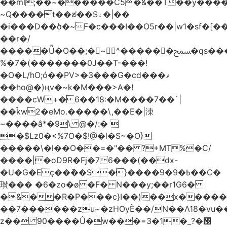
��ml;��~������C5�&��T��y����
~Q����t��ಶ��S۽�|��
�i���D��ծ�~F�c���I��O5r��|w1�sf�[��
��r�/
�����Ǖ�O��;�~^������ﵟ�qs������O�����o=`�����g)�L����
%�7�(�������0J��T-���!
�O�L/hO;ó��PV>�3���G�cd���ޥ
��ho@�)ңv�~k�M���>A�!
����cW+� 6��18:�M����7��`|
��ǩw2�eMo.�����\,��E�|洓
~����â*�9\ @�/:� 
�$Lz0�<%7O�$!@�l�S~�O}
�����\�l��O��=�"�� ?+MT%�C/
����|�oD9R�Fj�76���(��dx-
�U�G�Eç��݇��S�}����ؘ߿�9�9��C�
瓉��� �6�zo�ø �F� N���y;��r1G6�
�&��R�P���c}I��)��x����
��7������zu~�zHOyЀ��/N��Λ18�vu�
z�� 90����Û�w���=3�1�_֐�?