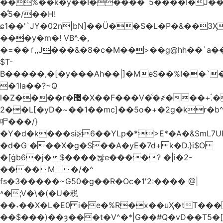
��%��k�y��I�����`5����I�J���
�ͩ5�/��H!
ɕ1��'`JY�02n|bN]��Ü��S�L�P�&��3
���y�m�! VB^.�,
�=��ٵ,,J���&�8�c�M��>��g@hh��`a���ء�{(�"�ߊ!s�z?
$T-
B�����,�[�y���Ah��|]�MeS��%I��`
�1Ia��?~Q
l�Z����r�޷�X��F
���V�ͦ�҂���+ۘ.�
2��L[�yD�~��1��mc]��5o�+�2g�kr�
㕧���/}
�Y�d�k���si>҉6��YLp�*>E*�A�&SmL7
�d�G ���X�g�S��A�yE�7d+ k�D.}i$O
�[ġb6�j�$����돦e����? �|i�2-
����M�/�^
fs�3�����~G50�g��R�Oc�1'2:���� @
|
˄�;V�\�(�U�税
��˖��X�L�E0 i�e�%R�x��uҲ�tT�����4{�D�,��Q
��$���)�
�ȝ���t�V^�*|G��#Q�vD��T5�