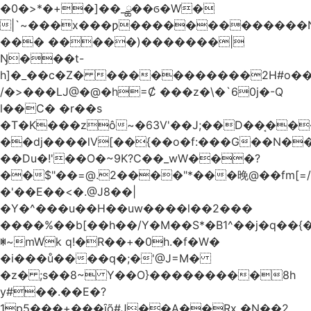
�0�>*�+�]��_ྪ��ϭ�W�
|`~���x���ƿ�������������N
��� �����)�������|
Ŋ���t-
h]�_��c�Z� �����������2H#o��w��L�[M~n��
/�>���Ǉ@�@�h=Ȼ ���z�\�`60j�-Q
l��C� �r��s
�T�K���zô~�63V'��J;��D��͔��
��dj����lV[��{��o�f:���G��N���@
��Du�!'��O�~9K?C��_wW���?
��$"��=@.2����"*���晚@��fm[=/
�'��E��<�.@J8��|
�Y�^���u��H��uw����l��2���
����%��b[��h��/Y�M��S*�B1^��j�q��{�%
ꂐ~mWk q!�R��+�0h.�f�W�
�i���ů����q�;�'@J=M�
�z� ;s��8~ Y��O}���������8h
y#�‍�.��E�?
1p5���+���ȋõ#J��A��Rx �N��2