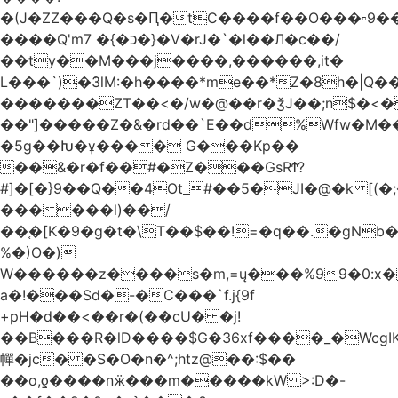
�(J�ZZ���Q�s�Ԥ�tC����f��O���▫9�
����Q'mכ�}� 7�}�V�rJ�`�l��Л�c��/
��ty��M���j����,������,it�
L���`)�ܰ3lM:�h����*me��*Z�8h�|Q�
�������ZT��<�/w�@��r�ǯJ��;n$�
��"]�����Z�&�rd��`E��d%Wfw�M������
�5g��Խ�ұ���� G���Kp��
��&�r�f��#�Z���GsRϮ?
#]�[�}9��Q��4Ot_#��5�JI�@�k [(
������l)��/
��֚�[K�9�g�t�\T��$��!=�q��.�gNb
%�)O�)
W������z����s�m,=ų���%99�0:x�
a�!���Sd�-�C���`f.j{9f
+pH�d��<��r�(��cU� �j!
��B���R�lD����$G�36xf����_�WcgI
幝�jc� �S�O�n�^;htz@��:$��
��o,ƍ����nӝ���m�����kW >:D�-