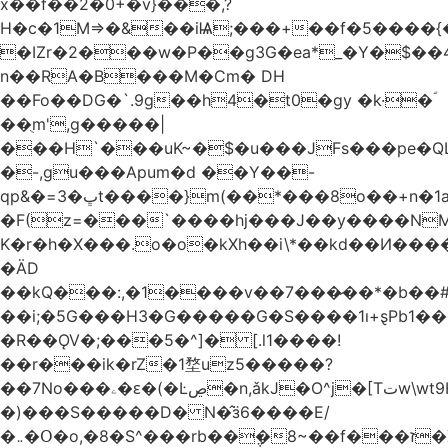
x��f��2�0+�v}���,?
H�c�1M=>�&��iѨ;���+��f�5����{�
�IZr�2���w�P��g3G�ea*_�Y�$��4
n��RA�B���M�Ϲm� DH
��Fo��DG�`.9g��h4�t0�gy �k·�ؐ
��ֻm',g�����|
���H`���uK~�$�u���JFs���pe�QL
�-,gu���Apum�d ��Y��-
qp&�=ڀ�3t����}m(��*���8o��+n�1aٖ��c:�+?
�F(z=���`����hj���J��y����NMm
K�r�h�X���.o�o�kXh��i\*��kd��И���
�ÄD
��kQ���:,�1����v��7���̷��*�b��
��i;�5G���H3�G�����G�S����1ı+ȿPb޶�<����1��i{��y_4Z�~�0�@PN�5����4q�Q��$nL[=�k�n�l{�uڰ��=��&�(��ʯ���VQ�
�R��ǪV�;���5�^]� [.l1����!
��r���ik�rZ�1堥uz5�����?
��7No���ۦ�ԑ�(�Ŀڝ�n,ǎkJ�O^j�[Tتw\wt9H��h�L;�7�:Q�Ӗ��t9k�I�KA�;֦N��l/,Ite�u�̗;J}
�)���S�����D� N�̂ӟ6����E/
�܅�Օ�o,�8�S^���rb��݆�8~��f���ז�X/