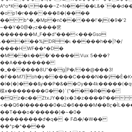
A^o*K��\���~Z=N����L&�`��d��
�op1�r������8�(����
�� b^�_�Mp�nĉ�� ���!'�j(�9�'2
~��Y�0@�ݦz����㐟
�������M_F��d"���<���Gso
.�����%jDR�ɩ �����h��|?�/
����HWF��*�D�
�M��k��݄ެ�'�����:Vux 5���?
��A��������
�_������8U"��g|P�/��@���3!
�F��M7)|oh�y�����C����N��ŷ�È�
�I�{�)���&y��P�&��Ѹ��4k�����(�
楳ӿ�����ܼ���G��}`("���R���
�Qz�c�� ZtxJY��}x�3�z����P��
<��Q6�I������0�u2�6����M��Bҁ�ÌL�
��T���o�'�����}�~�0�
���������ժ�q� � F߷�/�W��
��^p�^����