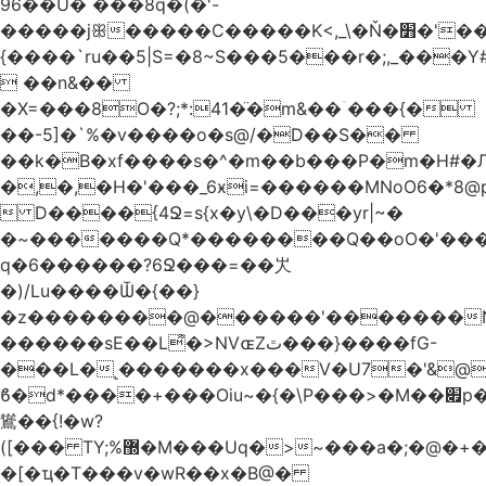
96��U� ���8q�(�'-
�����jꕥ�����C�����K<,_\�Ň�׻�'�����W�S����a>�9;�~��#
{����`ru��5|S=�8~S���5���r�;,_���Y
 ��n&��
�X=���8O�?;*:41�̈�m&��ۤ���{�
��-5]�`%�v����o�s@/�D��S��
��k�B�xf����s�^�m��b���P�m�H#�
�,�,�H�'���_6ӿi=
������MNoO6�*8
 D����{4Ջ=s{x�y\�D���yr|~�
�~�������Q*��������Q��oO�'����
q�6������?6Ջ���=��㞤
�)/Lu����Ѿ�{��}
�z��������@������'�������N
������sE��L͌�>NVɶZٿ���}����fG-
���L�˻�������x���V�U7�'&@
ϐ�d*����+���Oiu~�{�\P���>�M��׏p���I���
䳷��{!�w?
([��� TY;%޽�M���Uq�>~���a�;�@�+�/
�[�ҵ�T���v�wR��x�B@�