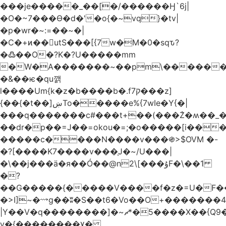
���je�����_��[�/������Ӈ`6j|
�O�~7���Ө�d�'�o{�~vq}�tv|
�p�wr�~:=��~�|
�C�+ͷ��utS���[{7w�M�0�sqԏ?
�߷��O�?K�?U�����mm
�W�A�������~��pm\�������
�&��ѥ�qu깱
l����Um{k�z�b����b�.f7ק���z]
{��{�t��]ښTo�����e%{7wIe�Y{�|
���q�������c#���t+��(���݃Z�ʍ��_����������څd}z���W>^���
��dr�p��=J��=okou�=;�o�����[i���ۻ?
�����c����N����v���֍>$OVM �-
�?[����K7����v���֧J�~/U���|
�\��j���ӓ�я��Ó��@n2\[���ۇF�\��1
�?
��G�����{�����V����f�z�=U�F���7��ջD:��
�>I]~�⟿g��ʬ�S��t6�Vo��O+�������48�+���OG�߿w������zq
|Y��V�q��������]�~؜5�*ޗ����X��{Q9�~R�*O��_?
y�{��������۷�