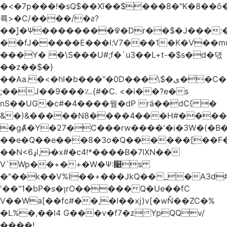
�<�7p���ǃ�sQ$��Xĭ��$���8�"K�8��ȏ�;��7��&c���?8c�q�ݢ_ �p���r��
륙>�C/����/�ƨ?
��]͎�Ψ������
��ᱫ�Dr��$�J���:
��fJ�����E���l:V7���1�K�V��mu
���Y� �\S���U#;f�`u3��L+t-�$s�d�댃
��z��$�}
��Aa.�<�hI�b���"�0D���\$�ی��C�)pY� ���QH���$��m��n<�̉�����nj��
;��J��9���؊{#�C. <�i��?e�s
nS��UG�c#�4����웦�dP rӓ��dC{ �
&�)&�����N8����4���H#�����
�gȺ�Y�27�C���rw����'�i�3W�(�B�Z
��e�Q��e���8�3o�Q������[��F�M~T5�
��N<6ډl,ɨ�x#�c4!*����B�7lXN��
V`Wp��+�+�W�Ѱ:׉s
�"��k��V%I��+���JkQ��_�A3d#�
'��"1�bP�s�ɿrO�����Q�Ue��fC
V��Wa[��fc#��,�l��xj)v[�wŇ��ZC�%
�L%�,��l4 G���v�f7�z YpQQv/
����!