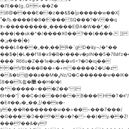
�Л{��{g܆G<��Z�
ί6@����E��z��&$�|p�����w��X|
՞�Љ.����8�8�!��� SQ���?�V��q
ꄿ=���������_�����E@A�W��ˣ˛�/
���)��uk�^�/����X0��?��(����. ]}
�;ܯ���|�}
���L6���_��,��|R�`gD�꯲y~/�^��
��$�{�L��f18�x9�B�r���v�plN��5�78ǿfz
���`R66u�Z� �1e�u���v6=?�0�וq��
�VBt���8��=�+m �����2�U�z
�&�b@��a��M�ߨNz/Q�C������w��iK�
]8��%칇�޹:��H�!�!
�*�����=���Z��" (
6H��"|`��C�d� ��θ��B���!H�T�ԟ"/
�E#��ޕ�_��,[/��e�-
y�,��R�������w��>��~���7���/
�G����Ͽ��?��v�?� ~��)�y.��Z!
���?��&�y?