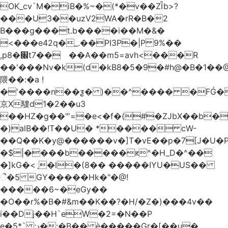
OK_cv`M�iB�%~�(*�v��ZȈb>?
���U3��uzV2WA�rR�B�2
B���g���t.b����i��M�&�
<���e42q�_.��PI3P�|P 9%��
,p8�׌t7��𥉉��A��m5=avh<���R
��'���Nv�k(d�kB8�5�9�#h@�B�1��@
隈��:�a !
�'����n��ƺ� )��^���� �FǴ�
京X䮫d1�2��u3
��HZ�g��"'=�e<�f�(#�ZJbX��b
�)alB��!T��U� *���� cW-
�$|����b�����ԟ^�H_D�^��
�]kG�<ˎ�l�(8�� �����IYU�US��
ૈ�5 GY�����Hk�"�@!
�����6~�eGy��
�O��r%�B�#&m��K��?�H/�Z�)���4v��
ї��Dj��H`eW�2=�N��P
e�5*` ;د�:�B�� è�����Gr�[��u�