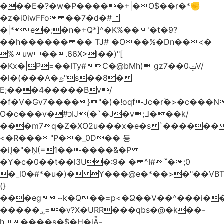
���E�?�w�P�����+|�O$��r�*✊
�z�i0iwFFo ��7�d�#
�|*e�;�n�+Q*]^�K%��'�t�9?
��h������ �� TJ# �O��%�Dn��<�
%uw��.66X>ӏ��)"[
�Kх�|P=��ITy#C�@bMh) gz7��0ݓV/
�l�(���A�ݶ"s��8�
E;���4�����Bv/
�f�V�Gv7����}"�)�!oqfJc�rٞ�>�c��
O�c���v�#כĲ(�`�J�v;߃���k/
���m7q�Z�XO2u���x�e�s`������<
<�R���"P��_0D�� 둉
�iĮ�"�Ņ(=1������&�P
�Y�c�0��t��l3U�:9� � ^I#`́�;0
�_l0�#*�u�)�Y���@e�*��>�"��VB
(}
���eg~k�Q��=p<�Ձ��V��^���i��
�����ۑ=�v?X�URR���qbs�@�k��-
h����s�$�H�iǞ-