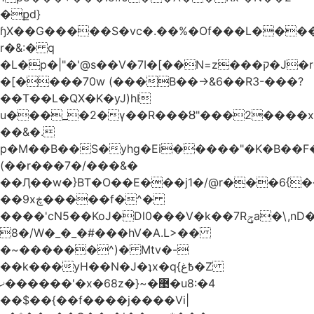
�քd}
ɧX��G�����S�vc�.��%�Of���L�����T�5��ω����>��d
r�&:� q
�L�p�|"�'@s��V�7I�[��N=z���ק�Ϳ�r�M%�#f���A/1��j
�[����70w (���B��->&6��R3-���?
��T��L�QX�K�yJ)hI
u���_�2�ү��R���ȣ"���2����x�
��&�.
p�M��B��S�yhg�Ei�����"�K�B��F
(��r���7�/���&�
��Ӆ��w�}BT�O��E���j1�/@r���6{
��9xڿ�����f�^�
����'cN5��KoJ�Dl0���V�k��7Rݯa�\,nD�ɌI��'���0~�5qB
8�/W�_�_�#���hV�A.L>��
�~������^)� Mtv�-
��k���yH��N�J�ʇx�q{߿غ�Z
ޚ������'�x�68z�}~�޹�u8:�4
��$��{��f����j����Vi|