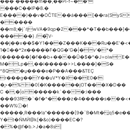
��� �����m��,��Pi-f~��'
���C��IP�8.�
E����)��v�OČTE��ܿa���[��ra(SyS
�����
��m8;�j`ήwVA�9qp�2���*�T��b���]
�����} /�͆jV-
��j��x��$�Y1���Z���K���Ru��E'�<
1�􋿃��*2ԟ����֜�F�QG�'G�|�v'�*�
(������[�f��b+����Ŭ�$�^�J=oiw E�
M�Lp�,��i�����>>L����]�S�
^8Qt �џ����e�P��A���&TEÇ
r���g��Y��uV*Y�X��E0�!
�̭>�%�0{�K������jOT���X�D��
C �,�|o�����k`���:i���
���93R�`�f�^����z�4�����s���<��ES�ڣ�#ύ�
��W%ⓘ�!
�����,R���!a"������[9�`B�Mt�͇q5�e�
Y�t�ŃMӤ@k[�&o)����EC�?
�%�@f�b.>J�a�8s|