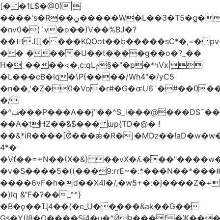
[� �1L$�@0}
|
����'s�R��ڼ�����W�L��3�T5�q̪�C�Gӹ1�rԝ���e$T��%QTLIr��o�=�+�Ӛ��< .5�Li,���35���0����׋Z�Rm�E40)B~���.���|~L4�3D�Ǭ"^�Qk�=w6l5ʥ��kE�nO�C���=�9��|
�nv0�)`v�o��)V��%BJ�?
��⧄J[[����KQOot��b�����sC*�,=�p
�� ����U��t����g��o�?_��
ۨH�_����<�,c:qLݦ§�"�p�*ߤVx|
�L���cB�Iq�\P{����/Wh4"�/yC5
�n��,'�Z�0�Vo�r#�G�ɶU߀��#�`6��Du
�/
�^ݠ���P���A��j"��^S_i���@���DS˜��r�1���t�$���BDl!
��A�tHZ��&$��� ѡp{TD�@� !
��&*iR����[Ǿ���ǽ�R�]�Mǲ��!aD�w�w�
4*�
�Vť��=+N��(X�&} ��vX�ʎ.���"����
�v�S����5�((���9:rrE~�:*���N��*���#L`2�%7��
����6vF�h�d��X4l�/,�w5+�:�j����Z�+�
�)lq &"F�?��_^^}
�B�ǫ��Ҵ4��(�e_U��͖���&ak��G��
Gs�Y(I8�O����Si4�u�^ЙÞ���f�ⵣ���