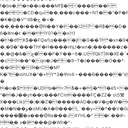
f�be�,�n��o���Mf$� ���&��
���CD�qߍ��,���c���=NT��"�Ρ�P�4���J�9HL��X�'�V? 1�fxrx�����Q���MU:�����3�Ħ�A���8)Z�^��$>�#�E��[�d<����6��%
�K�@�V^'4ڃ�8 �<�
��,���l���@N��Y�i��)27 �R$��D�
6�#m�t ��Y0?��x!
��df K$��FQw!\q����j�G��T*�xn�
�,�B�"���ThY�H����nhjJ�wn�;������z�
�,�@�&�چ�̚��F�Y��~6�.U(fQkT|W�XE�`���������l\��e=+2"0#Z���P�<�W)���p�i�3�.��������֛��h�K��%��Ӈnjvʓg|c'٤���1݉T�v�bM�g*c*J�s���Q2���].r� z2`�&C?
�cH��^�̠qn�J��9~T�(����O��*:
��0�(R�rC�M?
K�"l�ಣhUX�"�+Y*3�Ѱm4:~���B�����"s
�
�o�$ �UDa�<7ު&�+�]�*1�è5=�
"��J��yh��c���FCm����FϚ�ZZ� o\5䌓
X���Lik)�;�i�Z������AD�a�V�g�W�
�M�N��ۋ�oMU�A�Ɵ���_`��y=�*��V�0a�`��_+Z���P!
����׸�a���@Ra���J4YHL�^ �l ��#~
�̨� s�9���@�Wh�^-