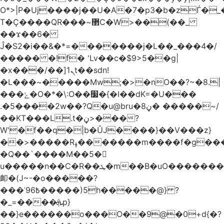
O*>|P�Uj����j��U�A�7�p3�b�zЃ�_
T�Ç����QR���~޲C�W>��(��_
��ϫ��6�
Ĵ�S2�i��&�*=�������j�L��_���4�/
����� �!f� 'Lv��c�$9>5��g|
�x���/��]ܢ1t��sdn!
�L���~�����Mw;�>�nO��?~�8.|
���ݺ�O�*�\:O��׷�{�I��dK=�U���
.�5����2w��?Q�u@bru�8ڼ� �����~/
��KT���L.t�ڼ>���?
W'�f��q�|b�ÛJ����}��V���z}
��>�����Rߪ�������m����f�g����p=Tn��f��~���9V�������ϛ�q����?
�Q��`����M��5�𳲻
u�����n��C�R��ܛ�m��B�uO�������S
卹�(J~-�o�����?
���ʾ9߿6�����)5h�����@} ?
�_=����ܞp}
��}e������o���O��9@�0+d{�?