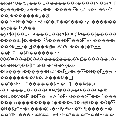
�R�(4U�rۼ5���:O�������K����(�p+'[ҷ����[�[q�c^i��v������z���@�|
�y��j��}rz��=y������Br{z1Tv� �V?
��]�������ۻ�皻
��r^N*�P�:~8n�'�cT.��9�������
�yc�� ,���
�y�]��U���C��)�;;`۬���[�����
����$#|�/���Ǟ���R���$E�����/
��X��c3���@=هWu?q ��c�[�T
��Z�$D������
OG����D0�A����2���.�E������ٸ��C�\��|S�._����Y�F���]}
�9�N�?;��|{#_5F� �4��;�Z-
�tS���h������fzZ4�ev�d��H���y
��������߿ٺ�߿3���M�
��ї�MG������$�`��Ǩɖ�,+
{�j���O�<���C$K��w�����侯
�NU$�V�k6��EV�rG���כ��,���x�}
���bx��������D����w0�>@D��)�Ô����c
�H�$ᡁG�d����)~�6%�7[;����� 
��lYū����Қ�4nz1t�Z���fF^��೭��