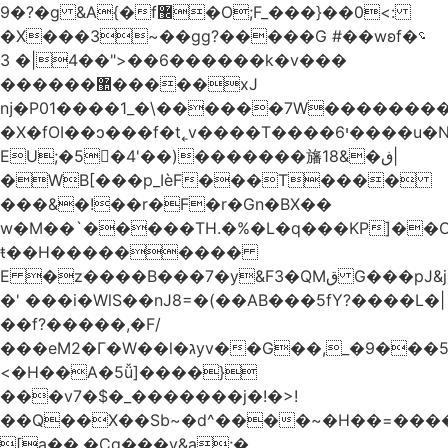
�9?�ɡ &A{�f޼�O;F_���}��0<:
�X���3~��gg?�����G #��wʚf؝�
�6��<"��4|� 3�����k�v���
������޺�����xJ
ǌ�P01����
1_�\������7W��������ߝ�7�m
�X�fOI��ͻ���f�t˿v����T����י6����u�N��u�������u�Tm�F��XS��h-
EU;�5�4'��)�������旛ڧ�&18|
�WB[���p_IѐF���T����
���&�!��r�F�r�Gn�BX��
w�M��`�����TH.�%�L�q���KP]��O
ŧ��H��������
�
E �z����B���7�y&F3�QMق G���pJ&j�^GN@�ga��)X�R��E@�S
�' ���i�WlS��nJ8=�(��AB���5fY?����L�|
��f?�����,�F/
���eM2�Γ�W��l�גyv��G��,_�9���5`�CirX�lǣ=uz��I�;
<�H��A�5ǚ]����}
���v7�$�_�������j�!�>!
��Q��X��Sb~�d^����~�H��=���
[a��,�Cg���v&ۣa;�