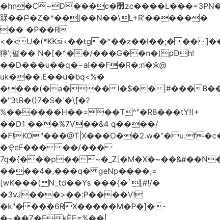
�hn�C~D���c�׺zc����L���=3PN�<��8��t�q�2b�#����m���E��:�A
槑��Բ�Z�*��]��N��\L+R'������
�� �P��R
<�<U�(*KKsіۮ��tg�^��z��l��;���]���
獰';펼�� N�[�^��/���G��n�)pDh!
��D���u��q�~al��F�R�:n�ӂ@
uk���.E��u�bq<%�
����(�a��� I�$��|#���B��
�"3tR�()7�S�'�\[�?
%������H��=��T^"�R8���tY!(+
��D1 ���%7V��&4 q����/
�F!KO"���@T|X���O��2.w�"�u.f�c�j�o��\��
�ҾeF�����/���
7q�{���p��~�_Z[�M�X�~��&#��N
����4�,���q� geNp����,=
[wK���( N_td��Ys ���{�`[#!/�
�3vJ���>��:P����V!
�k"����6RX�����M�P�]�-
�~��Z�EkЁE=%��|