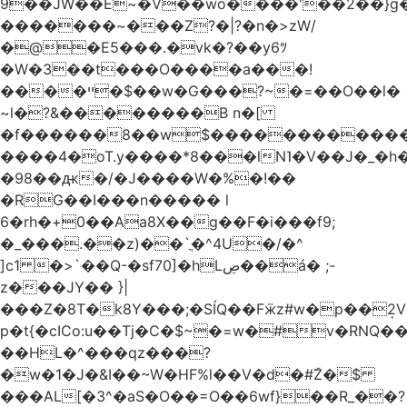
9��JW��E~�V��wo����'��2��}
�������~���Z?�|?�n�>zW/
�@�E5���.�vk�?��y6ﾂ
�W�3��t���O����a���!
����ײ �$��w�G���?~�=��O��l�
~l�?&��������B n�[
�f������8��w$������������
����4�oT.y����*8���lN˥�V��J�_�
�98��ԫ�/�J����W�%�!��
�RG��I���n����� l
6�rh�+0��Aa8X��g��F�i���f9;
�_���.��z)��`ֳ�^4U�/�^
]c1 �>`��Q-�sf70]�hLڝ��á� ;-
z���JY�� }|
���Z�8T�k8Y���;�SÍQ��Fӝz#w�p��ܱ2V���mړ�
p�t{�cICo:u��Tj�C�$~�=w�#v�RNQ�
��HL�^���qz���?
�w�1�J�&I��~W�HF%l��V�d�#ۜZ�$
���AL[�3^�aS�O��=O��6wf}��R_��?