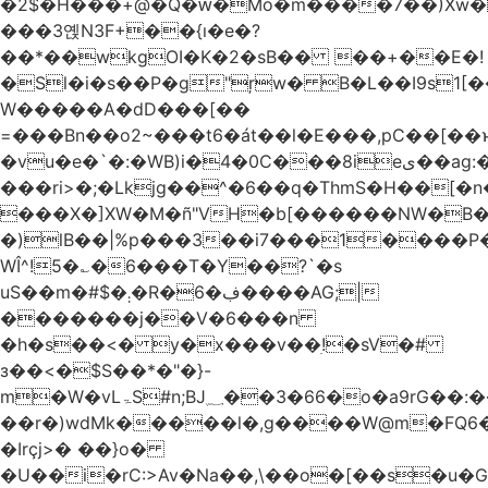
�2$�H���+@�Q�ԝ�Mo�m����7��)Xw
���3옍N3F+��{ı�e�?
��*��wkgOI�K�2�sB�� ��+��E�!
�Sl�i�s��P�g"ŗw� B�L��I9s1[��AC'�Q|x��~ږ��Ѫ ]�:$��i#��Ӈ��0j���
W�����A�dD���[��
=���Bn��o2~���t6�át��l�E���,pC�
�vu�e�`�:�WB)i�4�0C���8ieى��ag:�� !d�����4�fa<4\�"���o�Z�����a*D�[�|
���ri>�;�Lkjg��^�6��q�ThmS�H��[�
���X�]XW�M�ñ"VH�b[������NW�B
�)lB��|%p���3��i7���1����P�
WÎ^!5�؎�6���T�Y��?`�s
uS��m�#$�܄�R�ڣ�6����AG;|
�������j��V�6���n
�h�s��<� y�x���v��ׅ!�sV�#
з��<�$S��*�"�}-
m�W�vLۃЅ#n;BJ؁��3�66�o�a9rG��:�����W�QКY�4����8���u4�̒*�Q�����cǏ���pL���`�b��egLz�j�Ms9i�e�d�����Ź͊�u,|l2.
��r�)wdMk�����l�,g����W@m�FQ6
�Irçj>� ��}o�
�U��i�rC:>Av�Na��,\��o�[��s�u