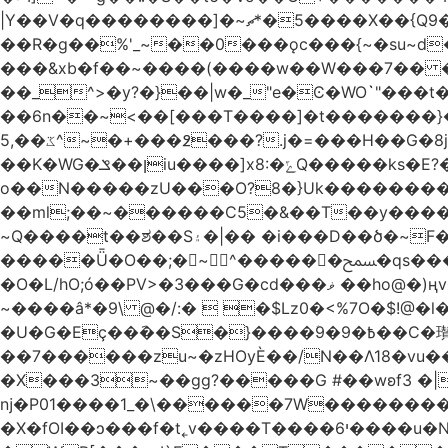
|Y��V�q��������]�~؜5�*ޗ����X��{Q9�~R�*O��_?y�{��������۷� ��`��I����.ߕ�_~6�5�4~��#)i����m�.�o��G?
��R�g��%'_~��0���ǫc���{~�su~d��Q
���&xb�f��~����(����w��W���7�� 
��_^>�y?�}��|w�_"e�Ͼ�WO߭`"���
��6n��~<��[���T����]�t�������}����K�g��
ػ��,5^~�+���߶���?.j�=���H��G�8j^�~��^�W����EWɗ�ǋ�_�_�T.G?�?ޝ�v�g[������rO>n�|
��Κ�WG�ן��ݏiu����]x8:�ݻQ�����ks�E?�*�����W����tY�������8Q���������Q��c�j8��~|��ͳ���8���?
o��N�����zU���O?8�}Uk��������
��ml;��~������C5�&��T��y����
~Q����t��ಶ��S۽�|�� �i���D��ծ�~F�c���I��O5r��|w1�sf�[���??��r�/
�����Ǖ�O��;�~^������ﵟ�qs������O�����o=`�����g)�L���� %�7�(�������0J��T-���!
�O�L/hO;ó��PV>�3���G�cd���ޥ ��ho@�)ңv�~k�M���>A�!����cW+� 6��18:�M����7��`|��ǩw2�eMo.�����\,��E�|洓
~����â*�9\ @�/:�  �$Lz0�<%7O�$!
�U�G�Eç��݇��S�}����ؘ߿�9�9��C�瓉��� �6�zo�ø �F� N���y;��r1G6� �&��R�P���c}I��)��x�����S�2
��7������zu~�zHOyЀ��/N��Λ18�vu�
�X���3~��gg?�����G #��wʚf؝� �6��<"��4|� 3�����k�v��� ������޺�����xJ
ǌ�P01����
1_�\������7W��������ߝ�7�m
�X�fOI��ͻ���f�t˿v����T����י6����u�N��u�������u�Tm�F��XS��h-EU;�5�4'��)�������旛ڧ�&18|