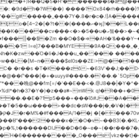
(��+)R��Q�5�H'�������s�a@���
�: �9d�h
�?W��) ����?Ox84�rh����}
�����_���7Y�.8�r�c�.!]A�����t�n�ݦ��@|
�<�>�5��u�ޢ쳌��>�~��ѱ ����u}���M����y}
�f���||��$�Zm ��O�$�=>�AH�'&���Y~
;�1 l=e]7���B�MYE�9A�Q;���_�
�K�zw��Ό�li�J���u_�� ��� ���
�$eI0s��ZE:>@��1��t�;KP��؁23����V9��<fV8
C� �r��s �T�K���zô~�63V'��J;��
+�uuyy#����.�'��.�`5Op��׏O7� ��Du�!'��O�~9
�晚@��fm[=/�'��E��<�.@J8��|�Y�^�
�%dI*�h�37�Y�)�z��aꂐ~mWk q!�R��+
�‍�.��E�?1p5���+���ȋõ#J��A��
c�sW���j�,�V�)�Ί��WAٯVM�Y�Lhass��[��G���m����8
��?
���ȣ"���2����x��O�v~��B3(�.�KL
�p�%,t������DĲ��D�6�~e�~(��r���7�
��Ή�6�
��������_O���s|vkz��t}��9xڿ�����f