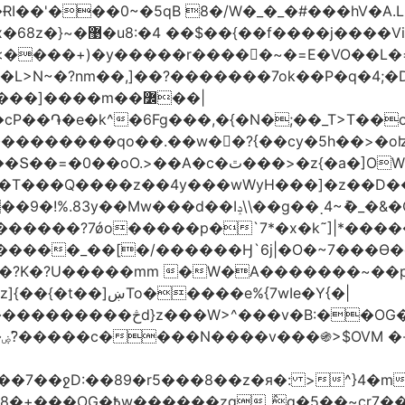
��$��{��f����j����Vi|ۊ�*��+��C��˪�l��v+=*��
��k���yH��N�J�ʇx�q{߿غ�Z ޚ������'�x�68z�}~�޹�u8:�4
e�k^�6Fg���,�{�N�;��_T>T��ο�U��Q�7LN
������������qo��.��w��?{��cy�5h��>�o
r��t�W�W�.���ʶzm��y�������o��C����/
��?7ǿo�����p�`7*�x�k˜]|*�����Ƶ��!
e�����_��[�/������Ӈ`6j|�O�~7���Ө�d�
O�?K�?U�����mm �W�A�������~��
v�B:��OG�������/
|
89�r5���8��z�я�: >^}4�mG��@��.�����S��
_߮q�5��~cr7���?