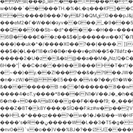
�WB[���p_IѐF���T���� �
w�M��`�����TH.�%�L�q���KP]��
E �z����B���7�y&F3�QMق G���pJ&j�^GN@�ga��)X�R��E@�S �' ���i�WlS��nJ8=�(��AB���5fY?����L�|��f?�����,�F/
���eM2�Γ�W��l�גyv��G��,_�9���5`�CirX�lǣ=uz��I�;<�H��A�5ǚ]����}���v7�$�_�������j�!�>!
��Q��X��Sb~�d^����~�H��=������=�
ί6@����E��z��&$�|p�����w��X|՞�
���)��uk�^�/����X0��?��(����. ]}�;ܯ���|�}���L6���_��,��|R�`gD�꯲y~/�^
��$�{�L��f18�x9�B�r���v�plN��5�78ǿfz��g�����/
�����2�U�z �&
6H��"|`��C�d� ��θ��B���!H�T�ԟ"/�E#��ޕ�_��,[/��e�-y�,��R�������w��>��~���7���/�G����
� ~��)�y.��Z!���?��&�y?9��J
�n�>zW/�@�E5���.�vk�?��y6ﾂ�W�3��t���O����a
&��������B n�[ �f������8��w
����4�oT.y����*8���lN˥�V��J�_�
6�rh�+0��Aa8X��g��F�i���f9; �_���.��z)��`ֳ
���Z�8T�k8Y���;�SÍQ��Fӝz#w�p��ܱ2V���mړ��#wfc? p�t{�cICo:u��Tj�C�$~�=w�#v�RNQ��XGp��
��HL�^���qz���?�w�1�J�&I��~W�HF%
����'s�R��ڼ�����W�L��3�T5�q̪�C�Gӹ1�rԝ���e$T��%QTLIr��o�=�+�Ӛ��< .5�Li,���35���0����׋Z�Rm�E40)B~���.���|~L4�3D�Ǭ"^�Qk�=w6l5ʥ��kE�nO�C���=�9��|
�nv0�)`v�o��)V��%BJ�?��⧄J[[���