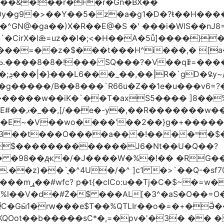
��&�!��r�F�r�Gn�BX��
Oy�g9�>��Y��5�z�a�g1�D�?ŧ��H��
�z�$���t���H^i���,� [a��,�Cg���v
Љ.����8�8�!��� SQ���?�V��qꄿ=���
��
B��8 ���`R66u�Z� �1e�u���v6=?�0�וq�� �VBt���8�
�b@��a��M�ߨNz/Q�C������w��iK�`
��T�axS5���� ]8��%칇�޹:��H�!�!�*�����=���
Ͽ��?��v�?
W��E~�V��wo����'��2��}g�+����
���!����ײ �$��w�G���?~�=��O��l� ~l�?
$�������������J6�Nt��U�Q��?
h�� �98��ԫ�/�J����W�%�!��
�RG��
�^4U�/�^ ]c1 �>`��Q-�sf70]�hLڝ��á� ;-z���
ۧ�_�.����o�?
l��V�d�#ۜZ�$ ���AL[�3^�aS�O��=O�
�KQOot��b�����sC*�,=�pv�'�3� ��