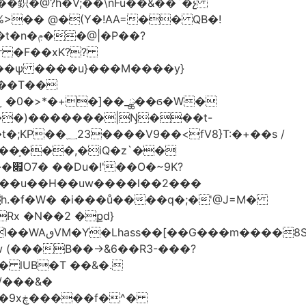
�鉙�@?h�V;��\nFu��&��`�չ
%>�� @�(Y�!AA=�� QB�!
�P��?
��T��
˷ �0�>*�+�]��_ྪ��ϭ�W�
��)�������|Ŋ���t-
}T:�+��s /
D��͔���,�iQ�z`��
K?
��u��H��uw����l��2���
�0h.�f�W� �i���ů����q�;�'@J=M�
Rx �N��2 �քd}
S��J.��
� lUB�T ��&�.
/���&�
�^�