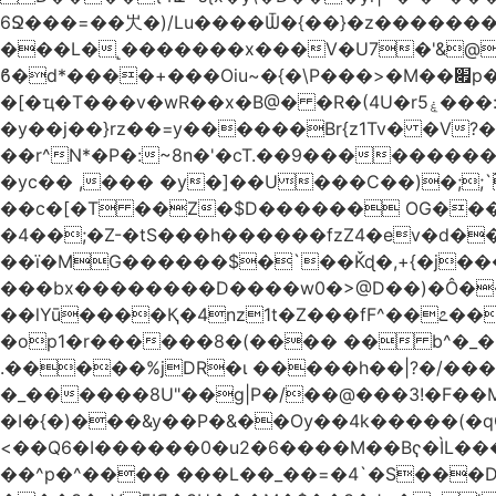
6Ջ���=��㞤�)/Lu����Ѿ�{��}�z��������@�
���L�˻�������x���V�U7�'&@
ϐ�d*����+���Oiu~�{�\P���>�M��׏p���I���䳷��{!�w?([��� TY;%޽�M���Uq�>~���a�;�@�+�/
�[�ҵ�T���v�wR��x�B@� �R�(4U�rۼ5���:O�������K����(�p+'[ҷ����[�[q�c^i��v������z���@�|
�y��j��}rz��=y������Br{z1Tv� �V?�
��r^N*�P�:~8n�'�cT.��9��������
�yc�� ,��� �y�]��U���C��)�;;`
��c�[�T ��Z�$D������ OG����D0�A����2���.�E�����
�4��;�Z-�tS���h������fzZ4�ev�d��H�
��ї�MG������$�`��Ǩɖ�,+{�j���O�<
���bx��������D����w0�>@D��)�Ô����c� \�3����א���= �H�$ᡁG�d����
��lYū����Қ�4nz1t�Z���fF^��೭��
�op1�r������8�(���� �� b^�_�Mp�nĉ�� ���!'�j(
.�����%jDR�ɩ �����h��|?�/�
�_������8U"��g|P�/��@���3!�F��
�I�{�)���&y��P�&��Ѹ��4k�����(�q
<��Q6�I������0�u2�6����M��Bҁ�ÌL��
��^p�^���� ���L��_��=�4`�S���D