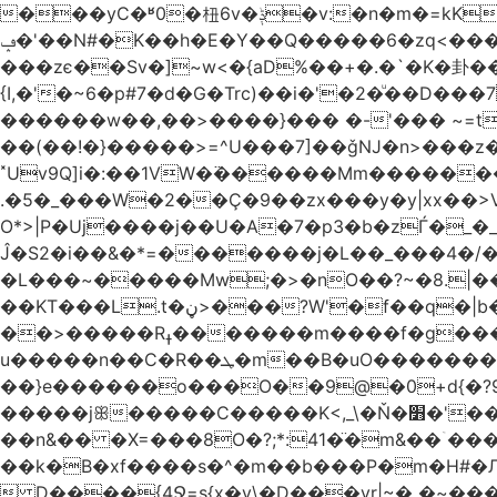
���yC�ʶ0�杻6v�ݙ�v:�n�m�=kKB���wkJRU)��>�}�j\�j՚���7������6���O��돤
ݡ�'��N#�K��h�E�Y��Q�����6�zq<����w��FA�^�-��n+���݂��,�(;�?޴���G�0�-7p��'�өKCw�v��7��fNc/
���zє��Sv�]~w<�{aD%��+�.�`�K�卦
{I,�'�~6�p#7�d�G�Trc)��i�'�2�ͧ��D
������w��,��>����}��� �-'��� ~=t����������׫��ٕ >y:�ߟV��<]����m|
��(��!�}�����>=^U���7]��ǧǊ�n>���z
˟Uv9Q]i�:��1VW�߳������Mm�����
.�5�_���W�2��Ҫ�9��zx���y�y|xx��>V��s�
O*>|P�Uj����j��U�A�7�p3�b�zЃ�_�_��o?T�Ç����Q
Ĵ�S2�i��&�*=�������j�L��_���4�/����� 
�L���~�����Mw;�>�nO��?~�8.|���ݺ�O�*�\:O��׷�{�I��dK=�U��� .�5����2w��?Q�u@bru�8ڼ� ��
��KT���L.t�ڼ>���?W'�f��q�|b�ÛJ����}��V���z}
��>�����Rߪ�������m����f�g����p=Tn��f��~���9V�������ϛ�q����?�Q��`����M��5�𳲻
u�����n��C�R��ܛ�m��B�uO�������S卹�(J~-�o�����?���ʾ9߿6�����)5h�����@} ?�_=����ܞp}
��}e������o���O��9@�0+d{�?96
�����jꕥ�����C�����K<,_\�Ň�׻�'�����W�S����a>�9;�~��#{����`ru��5|S=�8~S���5���r�;,_���Y#�^� 
��n&�� �X=���8O�?;*:41�̈�m&��ۤ
��k�B�xf����s�^�m��b���P�m�H#�Л
 D����{4Ջ=s{x�y\�D���yr|~� �~