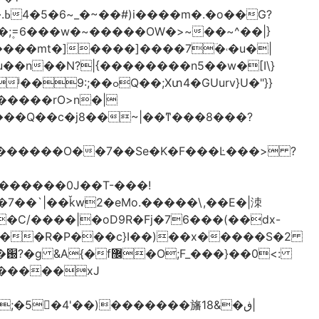
֫U�;۪=6���w�~�����OW�>~��~^��|}
u��n��N?|{��������n5��w�[I\}
Xտ4�GUurv}U�"}}
g������O��7��Se�K�F���Ŀ���> ?
%�C/����|�oD9R�Fj�76���(��dx-