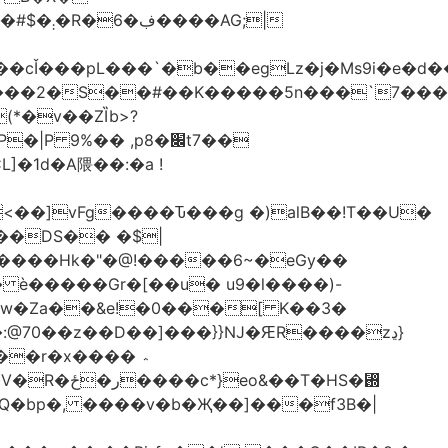
AG;|
4ԫ���2�S��#��K�����5n���`7���
(*�v��ZȈb>?
%�� ,p8�׌t7��𥉉
�1d�A隈��:�a !
<��]vFg����Ԏ���g �)alB��!T��U�
��DS�� �$|
�����Hk�"�@!�����6~�eGy��
�Khw�Za��&e!�0���[ K��3�
@70��z��D��]���}}Ǌ�ԘR����zڍ}
�r�x���� ؞
�T�HS�₝
AQ�bp�, ����v�b�Җ��]���f3B�|