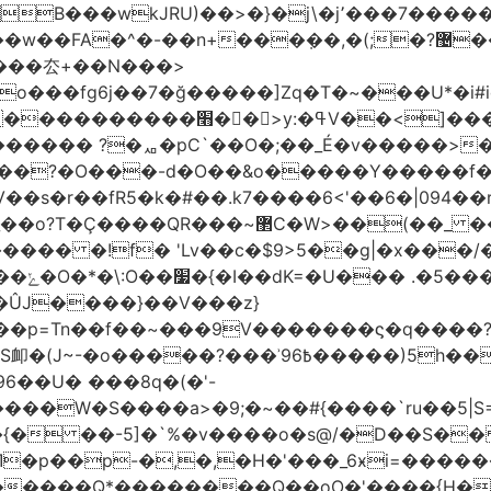
����厺+��N���>
���7o���fg6j��7�ğ�����]Zq�T�~���U
������ꙉ �;T���Ǯ��zkV���}���
������ ?�ퟪ�pC`��O�;��_É�v�����>�
���?�O���-d�O��&o�����Y�����f
r��fR5�k�#��.k7����6<'��6�|094��rUe
R���~޲C�W>��(��_ ��ϫ��6�
�!f� 'Lv��c�$9>5��g|�x���/��]ܢ1t��s
���~/
��U� ���8q�(�'-
���{� ��-5]�`%�v����o�s@/�D��S�
�p��p-�,�,�H�'���_6ӿi=
������
�������Q*��������Q��oO�'����{H�