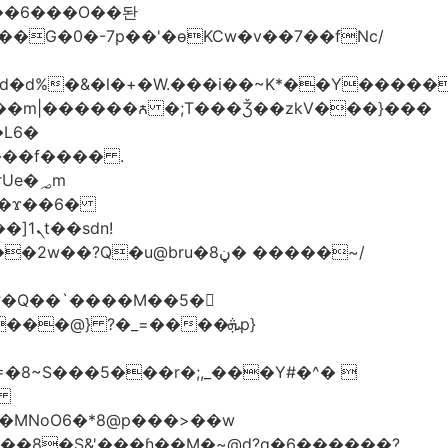
*�i#id�d%�&�l�+�W.���i��~K*��Y���
L6�
���f���� .
�؃m
dn!
�
MNoO6�*8@p���>��w
��8�S&'���ɦ��M�ܼ~@d?q�6������?