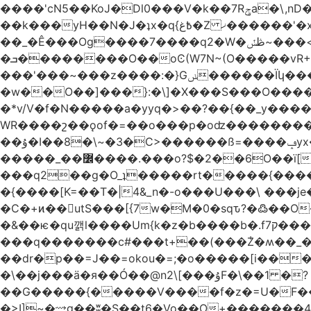
����'cN5��KoJ�Dl0���V�k��7Rݯa�\,nD�ɌI��'���0~�5qB 8�/W�_�_�#���hV�A.L>�� �~������^)� Mtv�-
��_�Ê���Og����7����q2�W�ڟݽ~���<����+)�y�����r�����~�=E�VO��L�=��ױ2sw�������/'���|
�ܒ��������O��oϾ(W7N~(O�����vR+�L>N~�?nm��,]��?�������7ok��P�q�4;�D'���'?
���'���~���z����:�}Gݭ������Ïկ�����]����m��߼��|
�w��O��]���}:�\]�X���S���O����cP��֏�
�*v/V�f�N�����a�yyq�>��?��{��_y
WR����շ��ǫof�=��o���p�oʣ���������Տ��=�0��oO.>��A�c�ٿ���>�z{�a�]OW�
��ۇ�I��8�\~�3�C>������ß=����ݡyx�T���Q����z��4y���wWyH��� ]�z��D�����i��Cͯ�~7�����=���*��_o��y<=z+����T/
�����_��߼����.���o?$�2��6O��ï[��9�!%.83y��Mw���d��Iݚ\\��g��4~ު�_�&�Qpu$킋|
���q2��g�O_ʇ�����rt�����{�������
�{����[K=��T�|4&_n�-o���U���\ ���j
�C�+ͷ��utS���[{7w�M�0�sqԏ?�߷��
�&��ѥ�qu깱l����Um{k�z�b����b�.f7ק���z]{��{�t��]ښTo�����e%{7wIe�Y{�|
���q�������c#���t+��(���݃Z�ʍ��_����������څd}z���W>^���
��dr�p��=J��=okou�=;�o�����[i���ۻ?҇�����c����N����v���֍>$OVM �-�?[����K7����v���֧J�~/U���
�\��j���ӓ�я��Ó��@n2\[���ۇF�\��1 �?
��G�����{�����V����f�z�=U�F���7��ջD:��
�>I]~�⟿g��ʬ�S��t6�Vo��O+�������48�+���OG�߿w������zq