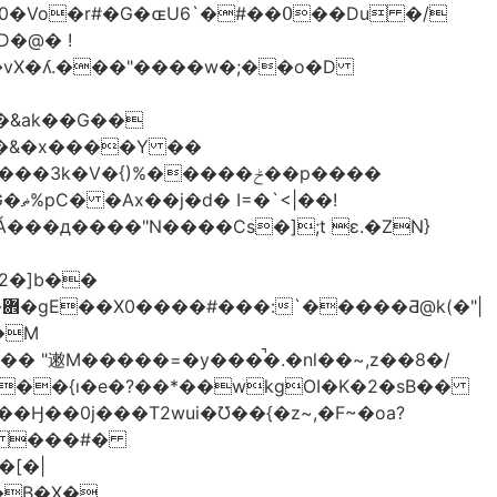
��vX�ʎ.���"����w�;��o�D
���&ak��G��
��&�x����Y ��
�V�{)%�����ݲ��p����
��!
���д����"N����Cs�];t ɛ.�ZN}
2�]b��
|
M�����=�y���̚�.�nl��~,z��8�/
+��{ı�e�?��*��wkgOI�K�2�sB��
�V� ���#�
�B�X�