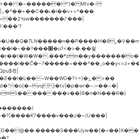
�
�����n��P����H�8֚_�V��m�boK=��O�&����
ʫ��l�~��?���໹�u?<�>� .��폏
�Լ��~W��WG�?>=)�ݺ� >��
'�o{�~vq}�tv|�p�wr�~:=��~�|
pm\��������v��}8�n�N���R�}
�Uyw��[�<��}X��TG�O���N��֓��zu�}8:6O�ڧ��