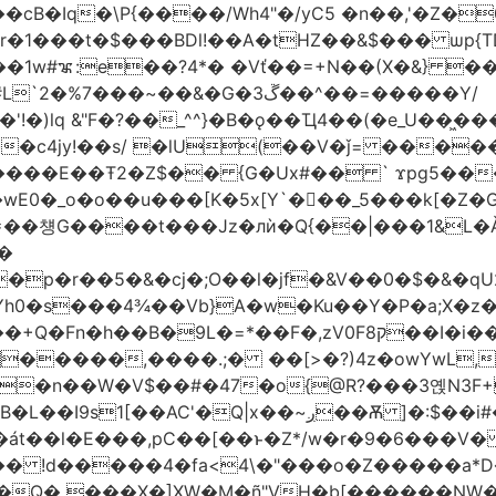
�1w#ꦨ:e��?4*� �Vť��=+N��(X�&} 
�~��&�G�ڱ3��^��=�����Y/
!�)lq &"F�?��_^^}�B�ǫ��Ҵ4��(�e_U��͖
��c4jy!��s/ �lU(��V�ǰ= ���
�E��Ŧ2�Z$�� {G�Ux#�� ` ϫpg5�����3k
�[K�5x[Y`�򡙝��_5���k[�Z�G�ޡ%pC� �Ax��j�d� I=�`<|
=��첑G����t���Jz�лѝ�Q{��|���1&L�Ǎ
�
�p�r��5�&�cj�;O��l�jf�
&V��0�$�&�qU
A�w�Ku��Y�P�a;X�z�܎�gE��X0����#���:`�����Ƌ@k(�"
��B�9L�=*��F�,zV0Fק8��I�i��M
����,����.;� ��[>�?)4z�owYwL,�� "遫
��n��W�V$��#�47�o{@R?���3옍N3F
�:$��i#��Ӈ��0j���T2wui�Ʊ��{�z~,�F~�oa?
t6�át��l�E���,pC��[��ͱ�Z*/w�r�9�6��
n�Q� ���X�]XW�M�ñ"VH�b[������NW