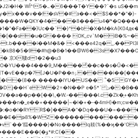
!5�؎�6���T�Y��?`�s uS��m�#$�܄�R�ڣ�6����
x���v��ׅ!�sV�# з��<�$S��*�"�}-
�1�"�Fa��}Uc��`�}^�b�X�M�kA{K0
o�[��s�u�G���� OK_cv`M�iB�%~�
����i��M�&� <���e42q�_.��PI3P�|P 9
�kB8�5�9�#h@�B�1��@W6�3s�X7���CL]
� 京X䮫d1�2��u3
O�YU���4���9_M����ͨ��c��s�Ũ�<�
*���� cW-��Q��K�y@������v�]T�vE��p�7[J�U�P��nٶ��i��i��[�
�
ˎ�l�(8�� �����IYU�US�� ૈ�5 GY
P e�5*` ;د�:�B�� è�����Gr�[��u� u9�l����)-
�ͷ0V��a��p��[��\,�W.-�����I.c�Zk�֑+
��n�_e��+�����|~�l�+�-�4mH}�m;cw��:
�:�o�!�RYR$�]��A�"�Dq���U�=����
�WZ�������������V�R�ر�ځ����c*}eo&�
=��v`��'䐉����}�No����Iq䎦(%��ϗ��'O
E���{�ۆ*#:C{��