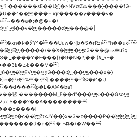
��L͌�>NVɶZٿ���}����fG-
�U��^�����~uqr�����y����v�
xn�Ϸ�ӲY^���Uuw�r{b�S�rRz\Fh��ux 
E�����/��X��c3���@=هWu?q
��M�
rG���כ��,���x�}
`��d���p�L�A@�ba?
:Vux 5���?��A��������
���o����!
Qz�c�� ZtxJY��}x�3�z����P��;
�������ժ�q� � F߷�/�W��