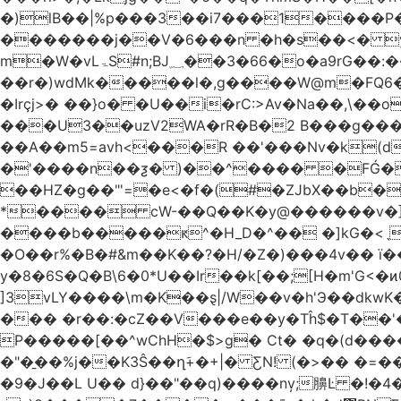
�)lB��|%p���3��i7���1����P�J2i�H� WÎ^
�������j��V�6���n �h�s��<� y�
m�W�vLۃЅ#n;BJ؁��3�66�o�a9rG��:�����W�QКY�4����8���u4�̒*�Q�����cǏ���pL���`�b��egLz�j�Ms9i�e�d�����Ź͊�u,|l2.
��r�)wdMk�����l�,g����W@m�FQ6
�Irçj>� ��}o� �U��i�rC:>Av�Na��,\��
���U3��uzV2WA�rR�B�2 B���g���t.b
��A��m5=avh<���R ��'���Nv�k(d
�'����n��ƺ� )��^���� �FǴ�
��HZ�g��"'=�e<�f�(#�ZJbX��b�
����b�����ԟ^�H_D�^�� �]kG�<
�O��r%�B�#&m��K��?�H/�Z�)���4v�� ї��Dj��H`eW�2=�N��
y�8�6S�Q�B\6�0*U��Ir��k[��;[H�m'G<
]3vLY����\m�K��ȿ|/W��v�h'Э��dkwK��
��� �r��:�cZ��V���e��y�Tĥ$�Τ��'
P�����[��^wChH�$>g� Ct� �q�(d�����E�թ8%
�"�̱��%j��K3Ŝ��ղَ+�+|� ƸN! (�>�� �
�9�J��L U�� d}��"��q)����nv̦;䑄Ŀ �!�4�����