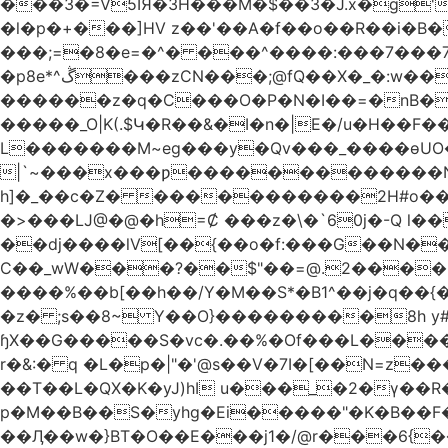
���3�=V5IЯ�3H���M�$��3�J.x�g'
�l�p�+���]HV z��'��A�f��o��R��i�B�
���;=�8�e=�^� ���^����:���7���7��g#
�p8e*^ڴ���zCN���;@fQ��Χ�_�:w��Ȩo�[4~2�[�?t��{����ނ�ϗ[!��L��r �F��xK??
������z�q�C���O�P�N�I��=�nB���K�����cv��
�����_O|K(.$Կ�R��&�I�n�|E�/u�H��F�
L�������M~eg���y�Qv���_����ɵUO��
|`~���x���ƿ�������������Nh
h]�_��c�Z� �����������2H#o��w��L�[M~n���
�>���Ǉ@�@�h=Ȼ ���z�\�`60j�-Q l��
��dj����lV[��{��o�f:���G��N���@��Ր���[�
C��_wW���?��$"��=@.2����"*��
����%��b[��h��/Y�M��S*�B1^��j�q��{
�z� ;s��8~ Y��O}���������8h y#
ɧX��G�����S�vc�.��%�Of���L�����T�5��ω����>��d
r�&:� q �L�p�|"�'@s��V�7I�[��N=z���ק�Ϳ�r�M%�#f���A/1��j �[����70w (���B��->&6��R3-�
��T��L�QX�K�yJ)hI u���_�2�ү��R
p�M��B��S�yhg�Ei�����"�K�B��F
��Ӆ��w�}BT�O��E���j1�/@r���6{