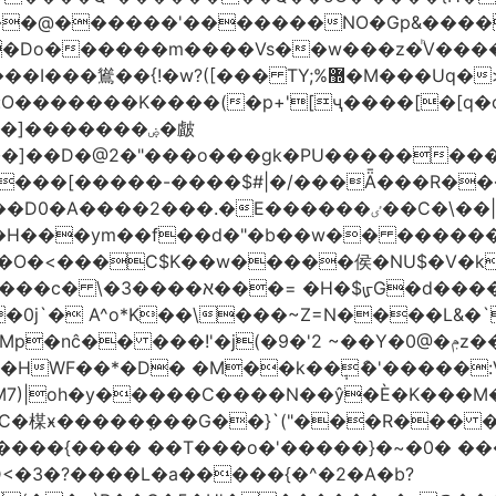
�����'�������NO�Gp&����? ������sE
�Do������m����Vs��w���z�ͪV���
�]�������ۻ�皻
��]��D�@2�"���o���gk�PU���������
۬���[�����-����$#|�/���Ǟ���R���$
�ٸ��C�\��|S�._����Y�F���]}�9�N�?;��|{#_5F�
��ym��f��d�"�b��w�� ��������߿ٺ�߿3�
���C$K��w�����侯�NU$�V�k6��EV�
)~�6%�7[;����� 8:�@�ՄL
�0j`� A^o*K��\���~Z=N����L&�
�9�'2 ~��Y�0@�ݦz����㐟 �������M_F��d"���<���Gso
���HWF��*�D� �M��k��݄ެ�'�����
M7)|oh�y�����C����N��ŷ�È�K���M
C�楳ӿ�����ܼ���G��}`("���R��� �
����{���� ��T���o�'�����}�~�0� ��
<�3�?����L�a�����{�^�2�A�b?