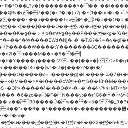
Rv�g�7��(͛�o?�[�]o2j|�~[1��өu�x� u
�����~��a�����Tew
�ߞ�O�o��O�oj����mt�]����]����7ؔ�˓�u�|
t�{��.x[���]����O��~<:��>�ɧ��n��[
 >o�mg�y��P��� �kg�{G�ʲ��9:;��ߋQ��;
�n2l�n���M��>�5��|
�h�Y����q����tV?J��[��y�|rQ>K�
@�l�S~�O}�����\�l��O��=�"�� ?+MT
��
z�� 90����Û�w���=3�1�_֐�?�9?�ɡ &A{�f޼�O;F_���}��0<:
�