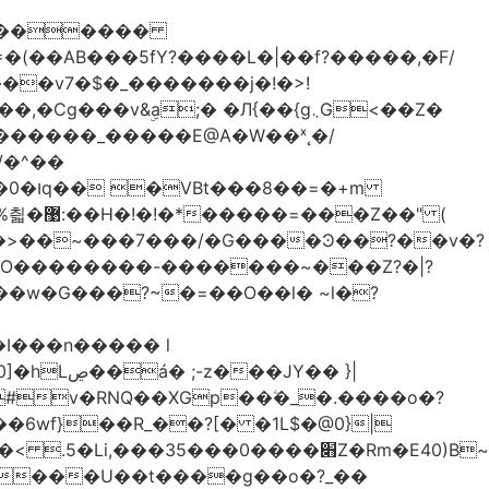
������
�
&ۣa;� �Л{��{g܆G<��Z�
������_�����E@A�W��ˣ˛�/
�=�+m
Z��" (
�O��������-�������~���Z?�|?
I���n����� l
JY�� }|
�6wf}��R_��?[� �1L$�@0}
|
 ����U��t����g��o�?_��