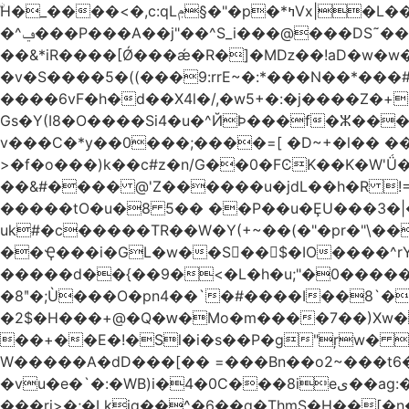
ۨH�_����<�,c:qLݦ§�"�p�*ߤVx|�L���cB�Iq�\P{����/Wh4"�/yC5 �n��,'�Z�0�Vo�r#�G�ɶU߀��#�`6��Du �/
�^ݠ���P���A��j"��^S_i���@���DS˜��r�1���t�$���BDl!��A�tHZ��&$��� ѡp{TD�@� !
��&*iR����[Ǿ���ǽ�R�]�Mǲ��!aD�w�w�
�v�S����5�((���9:rrE~�:*���N��*���#L`2�%7��
����6vF�h�d��X4l�/,�w5+�:�j����Z�+�'
Gs�Y(I8�O����Si4�u�^ЙÞ���f�ⵣ��
v���C�*y��0���;����=[ �D~+�l�� ����
>�f�o���)k��c#z�n/G��0�FϾK��K�W'Ǘ�wE0�_o�o��u��
��&#���� @'Z������u�jdL��h�R !
�����tO�u�8 5�� ��P��u�ȨU���3�|
uk#�c�����TR��W�Y(+~��(�"�pr�"\��
��Ҿ���i�GL�w��S��$�IO����^rYh0�s���4¾��Vb}
�����d��{��9�<�L�h�u;"�0������+Q�Fn�h
�8ʺ�;Ù���O�pn4��`�#����I��8`��
�2$�H���+@�Q�ԝ�Mo�m����7��)Xw
��+��E�!�Sl�i�s��P�g"ŗw� B�L��I9s1[��AC'�Q|x��~ږ��Ѫ ]
W�����A�dD���[�� =���Bn��o2~���
�vu�e�`�:�WB)i�4�0C���8ieى��ag:�� !d�����4�fa<4\�"���o�Z�����a*D�[�|
���ri>�;�Lkjg��^�6��q�ThmS�H��[�