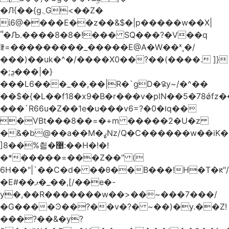
�Л{��{g܆G<��Z�
ί6@����E��z��&$�|p�����w��X|
՞�Љ.����8�8�!��� SQ���?�V��q
ꄿ=���������_�����E@A�W��ˣ˛�/
���)��uk�^�/����X0��?��(����. ]}
�;ܯ���|�}
���L6���_��,��|R�`gD�꯲y~/�^��
��$�{�L��f18�x9�B�r���v�plN��5�78ǿfz
���`R66u�Z� �1e�u���v6=?�0�וq��
�VBt���8��=�+m �����2�U�z
�&�b@��a��M�ߨNz/Q�C������w��iK�
]8��%칇�޹:��H�!�!
�*�����=���Z��" (
6H��"|`��C�d� ��θ��B���!H�T�ԟ"/
�E#��ޕ�_��,[/��e�-
y�,��R�������w��>��~���7���/
�G����Ͽ��?��v�?� ~��)�y.��Z!
���?��&�y?