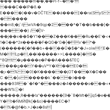
��� �����m��,��Pi-f~��'
���C��IP�8.�
E����)��v�OČTE��ܿa���[��ra(SyS
�����
��m8;�j`ήwVA�9qp�2���*�T��b���]
�����} /�͆jV-
��j��x��$�Y1���Z���K���Ru��E'�<
1�􋿃��*2ԟ����֜�F�QG�'G�|�v'�*�
(������[�f��b+����Ŭ�$�^�J=oiw E�
M�Lp�,��i�����>>L����]�S�
^8Qt �џ����e�P��A���&TEÇ
r���g��Y��uV*Y�X��E0�!
�̭>�%�0{�K������jOT���X�D��
C �,�|o�����k`���:i���
���93R�`�f�^����z�4�����s���<��ES�ڣ�#ύ�
��W%ⓘ�!
�����,R���!a"������[9�`B�Mt�͇q5�e�
Y�t�ŃMӤ@k[�&o)����EC�?
�%�@f�b.>J�a�8s|