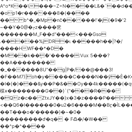
A^o*K��\���~Z=N����L&�`��d��
�op1�r������8�(����
�� b^�_�Mp�nĉ�� ���!'�j(�9�'2
~��Y�0@�ݦz����㐟
�������M_F��d"���<���Gso
.�����%jDR�ɩ �����h��|?�/
����HWF��*�D�
�M��k��݄ެ�'�����:Vux 5���?
��A��������
�_������8U"��g|P�/��@���3!
�F��M7)|oh�y�����C����N��ŷ�È�
�I�{�)���&y��P�&��Ѹ��4k�����(�
楳ӿ�����ܼ���G��}`("���R���
�Qz�c�� ZtxJY��}x�3�z����P��
<��Q6�I������0�u2�6����M��Bҁ�ÌL�
��T���o�'�����}�~�0�
���������ժ�q� � F߷�/�W��
��^p�^����