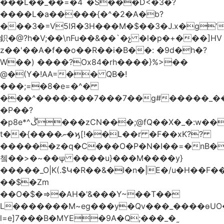
���L��_��=�4`�S���D<�3�?
����L�a�����{�^�2�A�b?
���3�=V5IЯ�3H���M�$��3�J.x�g
鉙�@?h�V;��\nFu��&��`�չ �l�p�+���]HV
z��'��A�f��o��R��i�B��: �9d�h
�?
W��) ����?Ox84�rh����}%>��
@�(Y�!AA=�� QB�!
���;=�8�e=�^�
���^����:���7���7��g#�����_���7Y�.8
�P��?
�p8e*^ڴ���zCN���;@fQ��Χ�_�:w��Ȩo�[4~2�[�?
t��{����ނ�ϗ[!��L��r �F��xK??
������z�q�C���O�P�N�I��=�nB�
쳌��>�~��ѱ ����u}���M����y}
�����_O|K(.$Կ�R��&�I�n�|E�/u�H��F�
��$�Zm
��O�$�=>�AH�'&���Y~��T��
L�������M~eg���y�Qv���_����ɵUO
l=e]7���B�MYE�9A�Q;���_�˷