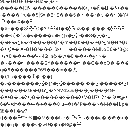
96��U� ���8q�(�'-
�����jꕥ�����C�����K<,_\�Ň�׻�'�����W�S����a>�9;�~��#
{����`ru��5|S=�8~S���5���r�;,_���Y
 ��n&��
�X=���8O�?;*:41�̈�m&��ۤ���{�
��-5]�`%�v����o�s@/�D��S��
��k�B�xf����s�^�m��b���P�m�H#�
�,�,�H�'���_6ӿi=
������MNoO6�*8
 D����{4Ջ=s{x�y\�D���yr|~�
�~�������Q*��������Q��oO�'����
q�6������?6Ջ���=��㞤
�)/Lu����Ѿ�{��}
�z��������@������'�������N
������sE��L͌�>NVɶZٿ���}����fG-
���L�˻�������x���V�U7�'&@
ϐ�d*����+���Oiu~�{�\P���>�M��׏p���I���
䳷��{!�w?
([��� TY;%޽�M���Uq�>~���a�;�@�+�/
�[�ҵ�T���v�wR��x�B@�