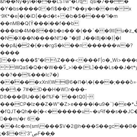
&h��Ny�yi�l���LSTw"�I7q`qsi�7���
�ϒ�bs����0 �fi$��zT*��y�n��m�x
·9K*�e|�{�iD[��d�t+ �b�$����"ߊ�m
��nMB�Q{ϔ���i��f��b
���ϖ�4M�8��b�o��΄�(��`��9Il[u�z_
�N�X��N����N!"J� "�婩 J��i8j�I�)|�I
��p&j�2�{�v�rgS�k��n ������w�?
����
]��=���$"�I\Z���<���F|o�_Wi>��
WQaS�Q�r�W��؆_>l��(L]���Ls��J�t*
��?��%���Ic7�}
��ͩ���xXnI(W@6�I1�\�{���;���
��\� 7#�D��H�Wr���-
D8���@U��[�f%F�`��tQ0|-
���CP�Iz��Z�W"�Z>e����i�u9�`)�e�*ڴ^[�W���
�fQJT�Qh��{�<������u~�uϤf��s��JC
𼶓��m/�r 6�
��4c�m{sm\���$V�2@h���S��gc��B�&
;�$�t'ڝ"3F��̭�