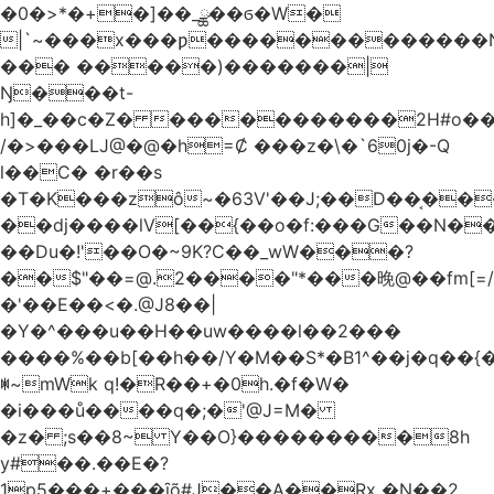
�0�>*�+�]��_ྪ��ϭ�W�
|`~���x���ƿ�������������N
��� �����)�������|
Ŋ���t-
h]�_��c�Z� �����������2H#o��w��L�[M~n��
/�>���Ǉ@�@�h=Ȼ ���z�\�`60j�-Q
l��C� �r��s
�T�K���zô~�63V'��J;��D��͔��
��dj����lV[��{��o�f:���G��N���@
��Du�!'��O�~9K?C��_wW���?
��$"��=@.2����"*���晚@��fm[=/
�'��E��<�.@J8��|
�Y�^���u��H��uw����l��2���
����%��b[��h��/Y�M��S*�B1^��j�q��{�%
ꂐ~mWk q!�R��+�0h.�f�W�
�i���ů����q�;�'@J=M�
�z� ;s��8~ Y��O}���������8h
y#�‍�.��E�?
1p5���+���ȋõ#J��A��Rx �N��2