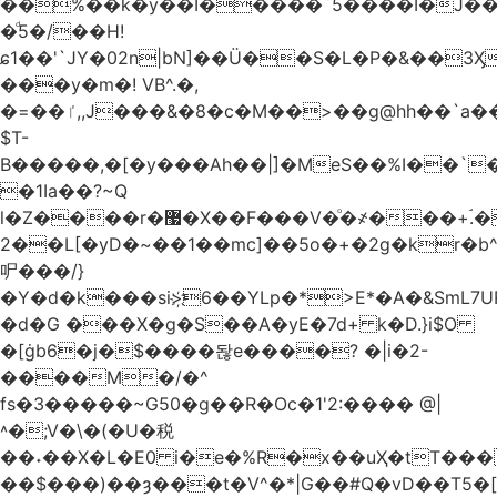
��%��k�y��I�����`5����I�J���
�ͩ5�/��H!
ɕ1��'`JY�02n|bN]��Ü��S�L�P�&��3
���y�m�! VB^.�,
�=��ٵ,,J���&�8�c�M��>��g@hh��`a���ء�{(�"�ߊ!s�z?
$T-
B�����,�[�y���Ah��|]�MeS��%I��`
�1Ia��?~Q
l�Z����r�޷�X��F
���V�ͦ�҂���+ۘ.�
2��L[�yD�~��1��mc]��5o�+�2g�kr�
㕧���/}
�Y�d�k���si>҉6��YLp�*>E*�A�&SmL7
�d�G ���X�g�S��A�yE�7d+ k�D.}i$O
�[ġb6�j�$����돦e����? �|i�2-
����M�/�^
fs�3�����~G50�g��R�Oc�1'2:���� @
|
˄�;V�\�(�U�税
��˖��X�L�E0 i�e�%R�x��uҲ�tT�����4{�D�,��Q
��$���)�
�ȝ���t�V^�*|G��#Q�vD��T5�