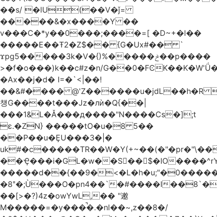
��s/ �lU(��V�ǰ=
�����&�x����Y ��
v���C�*y��0���;����=[ �D~+�l��
�����E��Ŧ2�Z$�� {G�Ux#�� `
ϫpg5�����3k�V�{)%�����ݲ��p����
>�f�o���)k��c#z�n/G��0�FϾK��K�W'Ǘ�wE
�Ax��j�d� I=�`<|��!
��&#���� @'Z������u�jdL��h�R 
첑G����t���Jz�лѝ�Q{��|
���1&L�Ǎ���д����"N����Cs�];t
ɛ.�ZN} �����tO�u�8 5��
��P��u�ȨU���3�|�
uk#�c�����TR��W�Y(+~��(�"�pr�"\��
��Ҿ���i�GL�w��S��$�IO����^rYh0�s���4¾��Vb}
�����d��{��9�<�L�h�u;"�0������+Q�Fn�h
�8ʺ�;Ù���O�pn4��`�#����I��8`
��[>�?)4z�owYwL,�� "遫
M�����=�y���̚�.�nl��~,z��8�/