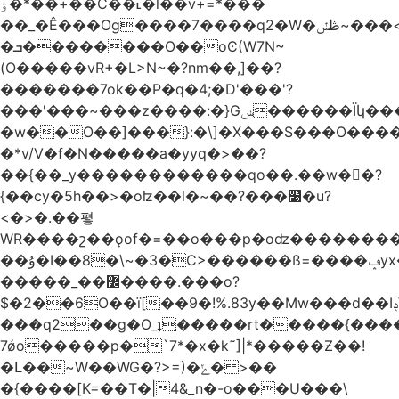
ۊ�*��+��C��˪�l��v+=*���
��_�Ê���Og����7����q2�W�ڟݽ~���<����+)�y�����r�����~�=E�VO��L�=��ױ2sw�������/'���|
�ܒ��������O��oϾ(W7N~
(O�����vR+�L>N~�?nm��,]��?
�������7ok��P�q�4;�D'���'?
���'���~���z����:�}Gݭ������Ïկ�����]����m��߼��|
�w��O��]���}:�\]�X���S���O����cP��֏�
�*v/V�f�N�����a�yyq�>��?
��{��_y������������qo��.��w��?
{��cy�5h��>�oʫ��l�~��?���໹�u?
<�>� .��폏
WR����շ��ǫof�=��o���p�oʣ���������Տ��=�0��oO.>��A�c�ٿ���>�z{�a�]OW�
��ۇ�I��8�\~�3�C>������ß=����ݡyx�T���Q����z��4y���wWyH��� ]�z��D�����i��Cͯ�~7�����=���*��_o��y<=z+����T/
�����_��߼����.���o?
$�2��6O��ï[��9�!%.83y��Mw���d��Iݚ\\��g��4~ު�_�&�Qpu$킋|
���q2��g�O_ʇ�����rt�����{���
7ǿo�����p�`7*�x�k˜]|*�����Ƶ��!
�Լ��~W��WG�?>=)�ݺ� >��
�{����[K=��T�|4&_n�-o���U���\