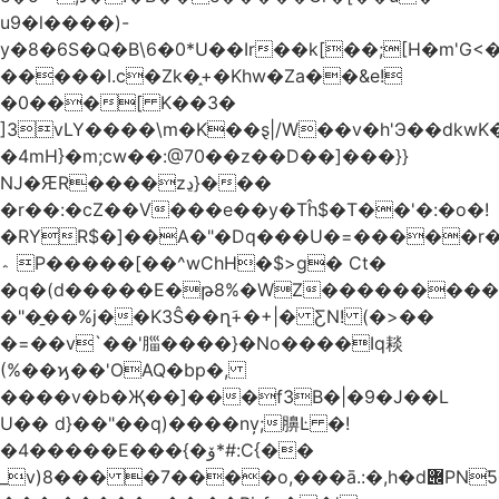
u9�l����)-
y�8�6S�Q�B\6�0*U��Ir��k[��;[H�m'G<
�����I.c�Zk�֑+�Khw�Za��&e!
�0���[ K��3�
]3vLY����\m�K��ȿ|/W��v�h'Э��dkwK��
�4mH}�m;cw��:@70��z��D��]���}}
Ǌ�ԘR����zڍ}���
�r��:�cZ��V���e��y�Tĥ$�Τ��'�:�o�!
�RYR$�]��A�"�Dq���U�=�����r
؞ P�����[��^wChH�$>g� Ct�
�q�(d�����E�թ8%�WZ�������������V�R�ر�
�"�̱��%j��K3Ŝ��ղَ+�+|� ƸN! (�>��
�=��v`��'䐉����}�No����Iq䎦
(%��ϗ��'OAQ�bp�,
����v�b�Җ��]���f3B�|�9�J��L
U�� d}��"��q)����nv̦;䑄Ŀ �!
�4�����E���{�ۆ*#:C{��
_v)8���