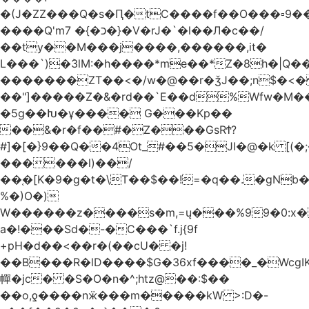
�(J�ZZ���Q�s�Ԥ�tC����f��O���▫9�
����Q'mכ�}� 7�}�V�rJ�`�l��Л�c��/
��ty��M���j����,������,it�
L���`)�ܰ3lM:�h����*me��*Z�8h�|Q�
�������ZT��<�/w�@��r�ǯJ��;n$�
��"]�����Z�&�rd��`E��d%Wfw�M������
�5g��Խ�ұ���� G���Kp��
��&�r�f��#�Z���GsRϮ?
#]�[�}9��Q��4Ot_#��5�JI�@�k [(
������l)��/
��֚�[K�9�g�t�\T��$��!=�q��.�gNb
%�)O�)
W������z����s�m,=ų���%99�0:x�
a�!���Sd�-�C���`f.j{9f
+pH�d��<��r�(��cU� �j!
��B���R�lD����$G�36xf����_�WcgI
幝�jc� �S�O�n�^;htz@��:$��
��o,ƍ����nӝ���m�����kW >:D�-