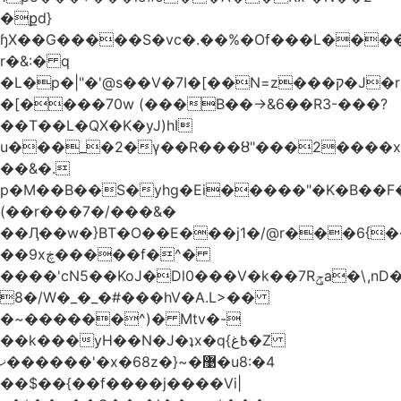
�քd}
ɧX��G�����S�vc�.��%�Of���L�����T�5��ω����>��d
r�&:� q
�L�p�|"�'@s��V�7I�[��N=z���ק�Ϳ�r�M%�#f���A/1��j
�[����70w (���B��->&6��R3-���?
��T��L�QX�K�yJ)hI
u���_�2�ү��R���ȣ"���2����x�
��&�.
p�M��B��S�yhg�Ei�����"�K�B��F
(��r���7�/���&�
��Ӆ��w�}BT�O��E���j1�/@r���6{
��9xڿ�����f�^�
����'cN5��KoJ�Dl0���V�k��7Rݯa�\,nD�ɌI��'���0~�5qB
8�/W�_�_�#���hV�A.L>��
�~������^)� Mtv�-
��k���yH��N�J�ʇx�q{߿غ�Z
ޚ������'�x�68z�}~�޹�u8:�4
��$��{��f����j����Vi|