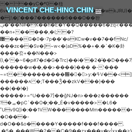
���yC�ʶ0�杻
VINCENT CHE-HING CHIN
6v�ݙ�v:�n�m�=kKB���wkJRU)��>�}
�j\�j՚���7������6���O��돤
ABOUT AUTHOR
ABOUT BOOK
ARTICLES & BLOGS
ݡ�'��N#�K��h�E�Y��Q�����6�zq<����w��FA�^�-
��n+���݂��,�(;�?
޴���G�0�-7p��'�өKCw�v��7��fNc/
���zє��Sv�]~w<�{aD%��+�.�`�K�卦
����厺+��N���>
{I,�'�~6�p#7�d�G�Trc)��i�'�2�ͧ��D
������w��,��>����}��� �-'���
~=t����������׫��ٕ >y:�ߟV��<]����m|
������ꙉ �;T���Ǯ��zkV���}���
��(��!�}
�����>=^U���7]��ǧǊ�n>���z������
?�ퟪ�pC`��O�;��_É�v�����>�L6�
˟Uv9Q]i�:��1VW�߳������Mm������
�O���-
d�O��&o�����Y�����f���f���� .
.�5�_���W�2��Ҫ�9��zx���y�y|xx��>V��s�