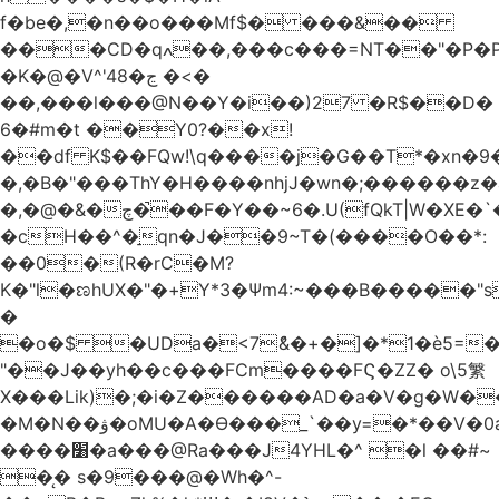
f�be�,�n��o���Mf$� ���&��
���CD�qߍ��,���c���=NT��"�Ρ�P�4���J�9HL��X�'�V? 1�fxrx�����Q���MU:�����3�Ħ�A���8)Z�^��$>�#�E��[�d<����6��%
�K�@�V^'4ڃ�8 �<�
��,���l���@N��Y�i��)27 �R$��D�
6�#m�t ��Y0?��x!
��df K$��FQw!\q����j�G��T*�xn�
�,�B�"���ThY�H����nhjJ�wn�;������z�
�,�@�&�چ�̚��F�Y��~6�.U(fQkT|W�XE�`���������l\��e=+2"0#Z���P�<�W)���p�i�3�.��������֛��h�K��%��Ӈnjvʓg|c'٤���1݉T�v�bM�g*c*J�s���Q2���].r� z2`�&C?
�cH��^�̠qn�J��9~T�(����O��*:
��0�(R�rC�M?
K�"l�ಣhUX�"�+Y*3�Ѱm4:~���B�����"s
�
�o�$ �UDa�<7ު&�+�]�*1�è5=�
"��J��yh��c���FCm����FϚ�ZZ� o\5䌓
X���Lik)�;�i�Z������AD�a�V�g�W�
�M�N��ۋ�oMU�A�Ɵ���_`��y=�*��V�0a�`��_+Z���P!
����׸�a���@Ra���J4YHL�^ �l ��#~
�̨� s�9���@�Wh�^-