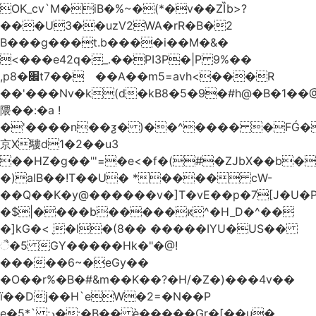
OK_cv`M�iB�%~�(*�v��ZȈb>?
���U3��uzV2WA�rR�B�2
B���g���t.b����i��M�&�
<���e42q�_.��PI3P�|P 9%��
,p8�׌t7��𥉉��A��m5=avh<���R
��'���Nv�k(d�kB8�5�9�#h@�B�1��@
隈��:�a !
�'����n��ƺ� )��^���� �FǴ�
京X䮫d1�2��u3
��HZ�g��"'=�e<�f�(#�ZJbX��b
�)alB��!T��U� *���� cW-
�$|����b�����ԟ^�H_D�^��
�]kG�<ˎ�l�(8�� �����IYU�US��
ૈ�5 GY�����Hk�"�@!
�����6~�eGy��
�O��r%�B�#&m��K��?�H/�Z�)���4v��
ї��Dj��H`eW�2=�N��P
e�5*` ;د�:�B�� è�����Gr�[��u�