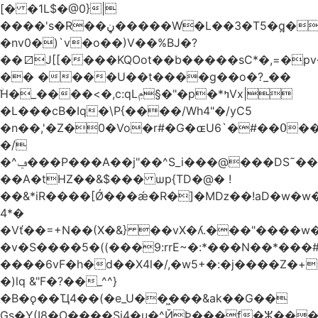
[� �1L$�@0}
|
����'s�R��ڼ�����W�L��3�T5�q̪�C�Gӹ1�rԝ���e$T��%QTLIr��o�=�+�Ӛ��< .5�Li,���35���0����׋Z�Rm�E40)B~���.���|~L4�3D�Ǭ"^�Qk�=w6l5ʥ��kE�nO�C���=�9��|
�nv0�)`v�o��)V��%BJ�?
��⧄J[[����KQOot��b�����sC*�,=�p
�� ����U��t����g��o�?_��
ۨH�_����<�,c:qLݦ§�"�p�*ߤVx|
�L���cB�Iq�\P{����/Wh4"�/yC5
�n��,'�Z�0�Vo�r#�G�ɶU߀��#�`6��Du
�/
�^ݠ���P���A��j"��^S_i���@���DS˜��r�1���t�$���BDl!
��A�tHZ��&$��� ѡp{TD�@� !
��&*iR����[Ǿ���ǽ�R�]�Mǲ��!aD�w�w�
4*�
�Vť��=+N��(X�&} ��vX�ʎ.���"����
�v�S����5�((���9:rrE~�:*���N��*���#L`2�%7��
����6vF�h�d��X4l�/,�w5+�:�j����Z�+�
�)lq &"F�?��_^^}
�B�ǫ��Ҵ4��(�e_U��͖���&ak��G��
Gs�Y(I8�O����Si4�u�^ЙÞ���f�ⵣ���