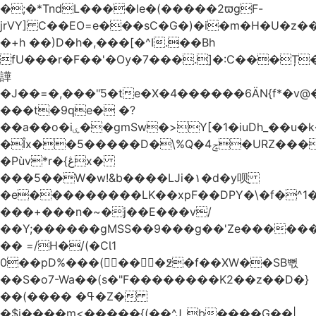
�;�*TndL����le�(�����2ϖgF-
jrVY] C��EO=e���sC�G�)�i�m�H�U�z�
�+h ��)D�h�,���[�^I.��Bh
fU���r�F��'�Ѹ�7���.]�:C���Ț
譁
�J��=�,���"Ƽ�te�X�4������6ӒN{f*�v
���t�9ԛe� �?
��a��o�iۑ��gmSw�>Y[�1�iuDh_��u�k��W�dJ�5�*��l�"`�*�(���U6P
�Îx��5�����D�\%Q�4ݘ�URZ���g��J;�='٣
�Pùv*r�{ڠx�
���5��W�w!&b����LJi�١�d�y呗֭
�e���������LK��xpF��DPY�\�f�^1�
���+���n�~�j��E���v/
��Y;������gMSS��9���g��'Ze������
�� =/H�/(�CƖ1
0��pD%���(󺧋���߶�f��XW��SB뻓
��S�o7-Wa��(s�"F��������K2��z��D�}
��(���� �ߟ�Z�
�$j����m<�����{(��^Jˍb����G��|