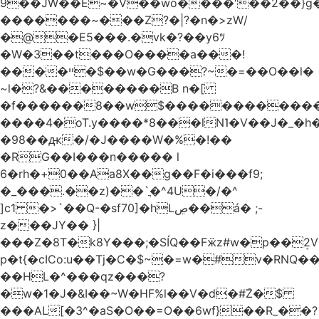
9��JW��E~�V��wo����'��2��}
�������~���Z?�|?�n�>zW/
�@�E5���.�vk�?��y6ﾂ
�W�3��t���O����a���!
����ײ �$��w�G���?~�=��O��l�
~l�?&��������B n�[
�f������8��w$������������
����4�oT.y����*8���lN˥�V��J�_�
�98��ԫ�/�J����W�%�!��
�RG��I���n����� l
6�rh�+0��Aa8X��g��F�i���f9;
�_���.��z)��`ֳ�^4U�/�^
]c1 �>`��Q-�sf70]�hLڝ��á� ;-
z���JY�� }|
���Z�8T�k8Y���;�SÍQ��Fӝz#w�p��ܱ2V���mړ�
p�t{�cICo:u��Tj�C�$~�=w�#v�RNQ�
��HL�^���qz���?
�w�1�J�&I��~W�HF%l��V�d�#ۜZ�$
���AL[�3^�aS�O��=O��6wf}��R_��?