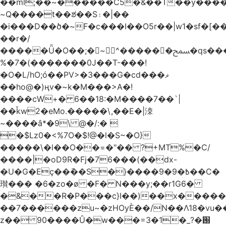
��ml;��~������C5�&��T��y����
~Q����t��ಶ��S۽�|��
�i���D��ծ�~F�c���I��O5r��|w1�sf�[��
��r�/
�����Ǖ�O��;�~^������ﵟ�qs������O�����o=`�����g)�L����
%�7�(�������0J��T-���!
�O�L/hO;ó��PV>�3���G�cd���ޥ
��ho@�)ңv�~k�M���>A�!
����cW+� 6��18:�M����7��`|
��ǩw2�eMo.�����\,��E�|洓
~����â*�9\ @�/:� 
�$Lz0�<%7O�$!@�l�S~�O}
�����\�l��O��=�"�� ?+MT%�C/
����|�oD9R�Fj�76���(��dx-
�U�G�Eç��݇��S�}����ؘ߿�9�9��C�
瓉��� �6�zo�ø �F� N���y;��r1G6�
�&��R�P���c}I��)��x����
��7������zu~�zHOyЀ��/N��Λ18�vu�
z�� 90����Û�w���=3�1�_֐�?