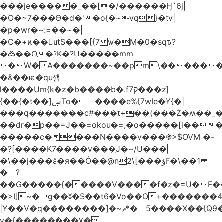
���je�����_��[�/������Ӈ`6j|
�O�~7���Ө�d�'�o{�~vq}�tv|
�p�wr�~:=��~�|
�C�+ͷ��utS���[{7w�M�0�sqԏ?
�߷��O�?K�?U�����mm
�W�A�������~��pm\�������
�&��ѥ�qu깱
l����Um{k�z�b����b�.f7ק���z]
{��{�t��]ښTo�����e%{7wIe�Y{�|
���q�������c#���t+��(���݃Z�ʍ��_����������څd}z���W>^���
��dr�p��=J��=okou�=;�o�����[i���ۻ?
�����c����N����v���֍>$OVM �-
�?[����K7����v���֧J�~/U���|
�\��j���ӓ�я��Ó��@n2\[���ۇF�\��1
�?
��G�����{�����V����f�z�=U�F���7��ջD:��
�>I]~�⟿g��ʬ�S��t6�Vo��O+�������48�+���OG�߿w������zq
|Y��V�q��������]�~؜5�*ޗ����X��{Q9�~R�*O��_?
y�{��������۷�