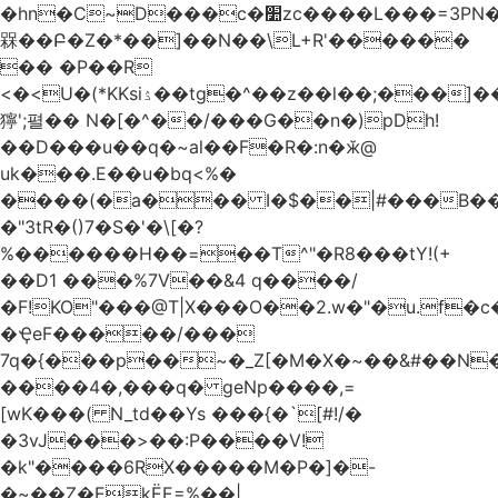
�hn�C~D���c�׺zc����L���=3PN�<��8��t�q�2b�#����m���E��:�A
槑��Բ�Z�*��]��N��\L+R'������
�� �P��R
<�<U�(*KKsіۮ��tg�^��z��l��;���]���
獰';펼�� N�[�^��/���G��n�)pDh!
��D���u��q�~al��F�R�:n�ӂ@
uk���.E��u�bq<%�
����(�a��� I�$��|#���B��
�"3tR�()7�S�'�\[�?
%������H��=��T^"�R8���tY!(+
��D1 ���%7V��&4 q����/
�F!KO"���@T|X���O��2.w�"�u.f�c�j�o��\��
�ҾeF�����/���
7q�{���p��~�_Z[�M�X�~��&#��N
����4�,���q� geNp����,=
[wK���( N_td��Ys ���{�`[#!/�
�3vJ���>��:P����V!
�k"����6RX�����M�P�]�-
�~��Z�EkЁE=%��|