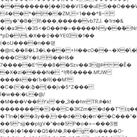
��������]��}0��V(S��uE5��O���
4�l�*�}��ZM,=1���*$~
�y�"�B� R\���,�����vb7ZJ. �1rϧ�&
�\�a3~\�35<�O��#�=�����Ny��ؕ�N
*pD�\L�X��۩��YE0](�1��
(�oU����n��뎓
�@nL��8�L3�L��� +H��cO��~�X�ͩ\�
���C&ߓY�IUl��H&�
7�����E^��8��Szv��3@Ϸ�Ȇ�
�X�zi����N� ^!俜6����.MfJW
����k��lЪ�R{��M?
�C�(��:ֆ�[��jv�5^Z���
ǐ�w��:�L�@/
�M���V��lYx'��_3��hm TR.#�k!
���ؗ�����)��C�3KZm��dܱ��T"(q��
�T1n�[��3y��,ɾ��d�t�j�n'��C���"�a��`��
��5^sjj��pIgV�"�e�5P�o�>~���ְS뮀
6[��)�1��V�Q5�M�,R��g �!u����O-