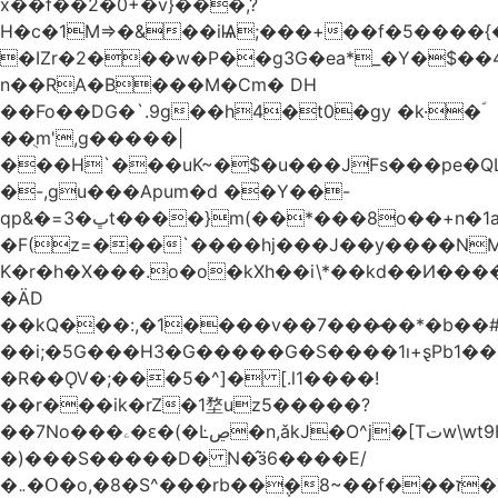
x��f��2�0+�v}���,?
H�c�1M=>�&��iѨ;���+��f�5����{�
�IZr�2���w�P��g3G�ea*_�Y�$��4
n��RA�B���M�Ϲm� DH
��Fo��DG�`.9g��h4�t0�gy �k·�ؐ
��ֻm',g�����|
���H`���uK~�$�u���JFs���pe�QL
�-,gu���Apum�d ��Y��-
qp&�=ڀ�3t����}m(��*���8o��+n�1aٖ��c:�+?
�F(z=���`����hj���J��y����NMm
K�r�h�X���.o�o�kXh��i\*��kd��И���
�ÄD
��kQ���:,�1����v��7���̷��*�b��
��i;�5G���H3�G�����G�S����1ı+ȿPb޶�<����1��i{��y_4Z�~�0�@PN�5����4q�Q��$nL[=�k�n�l{�uڰ��=��&�(��ʯ���VQ�
�R��ǪV�;���5�^]� [.l1����!
��r���ik�rZ�1堥uz5�����?
��7No���ۦ�ԑ�(�Ŀڝ�n,ǎkJ�O^j�[Tتw\wt9H��h�L;�7�:Q�Ӗ��t9k�I�KA�;֦N��l/,Ite�u�̗;J}
�)���S�����D� N�̂ӟ6����E/
�܅�Օ�o,�8�S^���rb��݆�8~��f���ז�X/