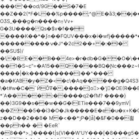
���t'��оd/9G��S�7�E
��Z��2(*F�L��%p����;^@E�ȁ3;��j
OӠS_���g�n����n݂=Vv+
G�3U���� Qs�$v�f��
����K��*�ʃꪒ��FQUV���x�i�wfj����
���������ݍ�J^�2c2��+ �:�I�
��SU$)/
��1�S~c"=�A15��Q����BQ�Ɲc���z
����|�k���������)��^���
�a�KAB�y�Z�<�c\�Aq�����g�Q4S
\�t#w�C�`ЍǑߜ�,����]o>�'jٍ�OE(R��B��b���ST�K|Q9�$�
*΄A����:�����q2�fM? ����}
��)3G9��s��w��G�lETie���7��9ymV|
��Z��5��i3�O�Jk�����E�e�u�x+K�
z��D��2��8� M�<��*ݱP�]ǡ]�&F�0��횙
��ph�� � �EeR`
�8��*>_]����t|s{VI��W'UY���[�8���g