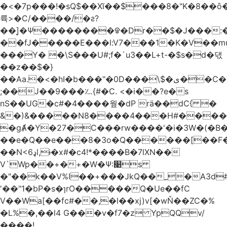
�<�7p���ǃ�sQ$��Xĭ��$���8�"K�8��ȏ�;��7��&c���?8c�q�ݢ_ �p���r��
륙>�C/����/�ƨ?
��]͎�Ψ������
��ᱫ�Dr��$�J���:
��fJ�����E���l:V7���1�K�V��mu
���Y� �\S���U#;f�`u3��L+t-�$s�d�댃
��z��$�}
��Aa.�<�hI�b���"�0D���\$�ی��C�)pY� ���QH���$��m��n<�̉�����nj��
;��J��9���؊{#�C. <�i��?e�s
nS��UG�c#�4����웦�dP rӓ��dC{ �
&�)&�����N8����4���H#�����
�gȺ�Y�27�C���rw����'�i�3W�(�B�Z
��e�Q��e���8�3o�Q������[��F�M~T5�
��N<6ډl,ɨ�x#�c4!*����B�7lXN��
V`Wp��+�+�W�Ѱ:׉s
�"��k��V%I��+���JkQ��_�A3d#�
'��"1�bP�s�ɿrO�����Q�Ue��fC
V��Wa[��fc#��,�l��xj)v[�wŇ��ZC�%
�L%�,��l4 G���v�f7�z YpQQv/
����!