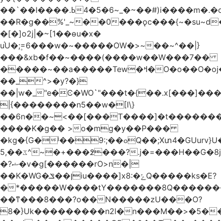
��`��I����.ߕ�_~6�5�4~��#)i����m�.�o��G?
��R�g��%'_~��0���ǫc���{~�su~d�
�[�]o2j|�~[1��өu�x�
u֫U�;۪=6���w�~�����OW�>~��~^��|}
���&xb�f��~����(����w��W���7��
�����~��a�����Tew
�ߞ�O�o��O�oj����mt�]����]����7ؔ�˓�u�|
��_^>�y?�}
��|w�_"e�Ͼ�WO߭`"���t�{��.x[���]�
|{��������n5��w�[I\}
��6n��~<��[���T����]�t�������
����K�g�� >o�mg�y��P���
�kg�{G�ʲ��9:;��ߋQ��;Xտ4�GUurv}U�"}}
ػ��,5^~�+���߶���?.j�=���H��G�8j^�~��^�W����EWɗ�ǋ�_�_�T.G?
�?ޝ�v�g[������rO>n�|
��Κ�WG�ן��ݏiu����]x8:�ݻQ�����ks�E?
�*�����W����tY�������8Q�������
��ͳ���8���?o��N�����zU���O?
8�}Uk���������n2l�n���M��>�5�