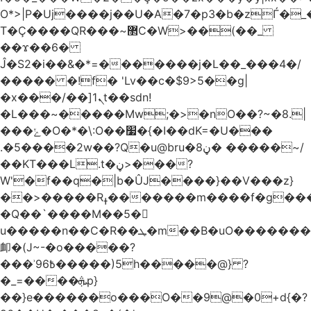
O*>|P�Uj����j��U�A�7�p3�b�zЃ�_
T�Ç����QR���~޲C�W>��(��_
��ϫ��6�
Ĵ�S2�i��&�*=�������j�L��_���4�/
����� �!f� 'Lv��c�$9>5��g|
�x���/��]ܢ1t��sdn!
�L���~�����Mw;�>�nO��?~�8.|
���ݺ�O�*�\:O��׷�{�I��dK=�U���
.�5����2w��?Q�u@bru�8ڼ� �����~/
��KT���L.t�ڼ>���?
W'�f��q�|b�ÛJ����}��V���z}
��>�����Rߪ�������m����f�g����p=Tn��f��~���9V�������ϛ�q����?
�Q��`����M��5�𳲻
u�����n��C�R��ܛ�m��B�uO�������S
卹�(J~-�o�����?
���ʾ9߿6�����)5h�����@} ?
�_=����ܞp}
��}e������o���O��9@�0+d{�?