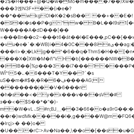
�2$�H���+@�Q�ԝ�Mo�m����7��)Xw
���3옍N3F+��{ı�e�?
��*��wkgOI�K�2�sB�� ��+��E�!
�Sl�i�s��P�g"ŗw� B�L��I9s1[��AC'�Q|x��~ږ��Ѫ ]�:$��i#��Ӈ��0j���
W�����A�dD���[��
=���Bn��o2~���t6�át��l�E���,pC�
�vu�e�`�:�WB)i�4�0C���8ieى��ag:�� !d�����4�fa<4\�"���o�Z�����a*D�[�|
���ri>�;�Lkjg��^�6��q�ThmS�H��[�
���X�]XW�M�ñ"VH�b[������NW�B
�)lB��|%p���3��i7���1����P�
WÎ^!5�؎�6���T�Y��?`�s
uS��m�#$�܄�R�ڣ�6����AG;|
�������j��V�6���n
�h�s��<� y�x���v��ׅ!�sV�#
з��<�$S��*�"�}-
m�W�vLۃЅ#n;BJ؁��3�66�o�a9rG��:�����W�QКY�4����8���u4�̒*�Q�����cǏ���pL���`�b��egLz�j�Ms9i�e�d�����Ź͊�u,|l2.
��r�)wdMk�����l�,g����W@m�FQ6
�Irçj>� ��}o�
�U��i�rC:>Av�Na��,\��o�[��s�u