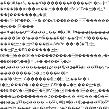
�R�(4U�rۼ5���:O�������K����(�p+'[ҷ����[�[q�c^i��v������z���@�|
�y��j��}rz��=y������Br{z1Tv� �V?
��]�������ۻ�皻
��r^N*�P�:~8n�'�cT.��9�������
�yc�� ,���
�y�]��U���C��)�;;`۬���[�����
����$#|�/���Ǟ���R���$E�����/
��X��c3���@=هWu?q ��c�[�T
��Z�$D������
OG����D0�A����2���.�E������ٸ��C�\��|S�._����Y�F���]}
�9�N�?;��|{#_5F� �4��;�Z-
�tS���h������fzZ4�ev�d��H���y
��������߿ٺ�߿3���M�
��ї�MG������$�`��Ǩɖ�,+
{�j���O�<���C$K��w�����侯
�NU$�V�k6��EV�rG���כ��,���x�}
���bx��������D����w0�>@D��)�Ô����c
�H�$ᡁG�d����)~�6%�7[;����� 
��lYū����Қ�4nz1t�Z���fF^��೭��