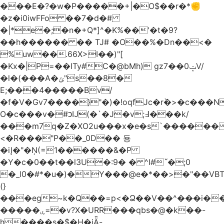
���E�?�w�P�����+|�O$��r�*✊
�z�i0iwFFo ��7�d�#
�|*e�;�n�+Q*]^�K%��'�t�9?
��h������ �� TJ# �O��%�Dn��<�
%uw��.66X>ӏ��)"[
�Kх�|P=��ITy#C�@bMh) gz7��0ݓV/
�l�(���A�ݶ"s��8�
E;���4�����Bv/
�f�V�Gv7����}"�)�!oqfJc�rٞ�>�c��
O�c���v�#כĲ(�`�J�v;߃���k/
���m7q�Z�XO2u���x�e�s`������<
<�R���"P��_0D�� 둉
�iĮ�"�Ņ(=1������&�P
�Y�c�0��t��l3U�:9� � ^I#`́�;0
�_l0�#*�u�)�Y���@e�*��>�"��VB
(}
���eg~k�Q��=p<�Ձ��V��^���i��
�����ۑ=�v?X�URR���qbs�@�k��-
h����s�$�H�iǞ-