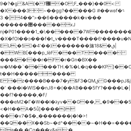
�9?�ɡ &A{�f޼�O;F_���}��0<:
�X���3~��gg?�����G #��wʚf؝�
�6��<"��4|� 3�����k�v���
������޺�����xJ
ǌ�P01����
1_�\������7W��������ߝ�7�m
�X�fOI��ͻ���f�t˿v����T����י6����u�N��u�������u�Tm�F��XS��h-
EU;�5�4'��)�������旛ڧ�&18|
�WB[���p_IѐF���T����
���&�!��r�F�r�Gn�BX��
w�M��`�����TH.�%�L�q���KP]��O
ŧ��H��������
�
E �z����B���7�y&F3�QMق G���pJ&j�^GN@�ga��)X�R��E@�S
�' ���i�WlS��nJ8=�(��AB���5fY?����L�|
��f?�����,�F/
���eM2�Γ�W��l�גyv��G��,_�9���5`�CirX�lǣ=uz��I�;
<�H��A�5ǚ]����}
���v7�$�_�������j�!�>!
��Q��X��Sb~�d^����~�H��=���
[a��,�Cg���v&ۣa;�