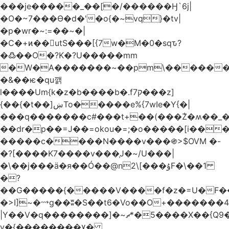
���je�����_��[�/������Ӈ`6j|
�O�~7���Ө�d�'�o{�~vq}�tv|
�p�wr�~:=��~�|
�C�+ͷ��utS���[{7w�M�0�sqԏ?
�߷��O�?K�?U�����mm
�W�A�������~��pm\�������
�&��ѥ�qu깱
l����Um{k�z�b����b�.f7ק���z]
{��{�t��]ښTo�����e%{7wIe�Y{�|
���q�������c#���t+��(���݃Z�ʍ��_����������څd}z���W>^���
��dr�p��=J��=okou�=;�o�����[i���ۻ?
�����c����N����v���֍>$OVM �-
�?[����K7����v���֧J�~/U���|
�\��j���ӓ�я��Ó��@n2\[���ۇF�\��1
�?
��G�����{�����V����f�z�=U�F���7��ջD:��
�>I]~�⟿g��ʬ�S��t6�Vo��O+�������48�+���OG�߿w������zq
|Y��V�q��������]�~؜5�*ޗ����X��{Q9�~R�*O��_?
y�{��������۷�