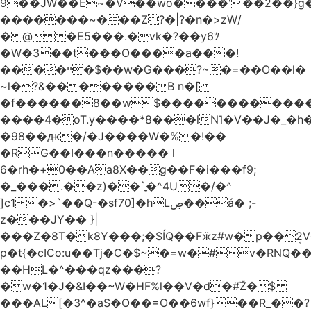
9��JW��E~�V��wo����'��2��}
�������~���Z?�|?�n�>zW/
�@�E5���.�vk�?��y6ﾂ
�W�3��t���O����a���!
����ײ �$��w�G���?~�=��O��l�
~l�?&��������B n�[
�f������8��w$������������
����4�oT.y����*8���lN˥�V��J�_�
�98��ԫ�/�J����W�%�!��
�RG��I���n����� l
6�rh�+0��Aa8X��g��F�i���f9;
�_���.��z)��`ֳ�^4U�/�^
]c1 �>`��Q-�sf70]�hLڝ��á� ;-
z���JY�� }|
���Z�8T�k8Y���;�SÍQ��Fӝz#w�p��ܱ2V���mړ�
p�t{�cICo:u��Tj�C�$~�=w�#v�RNQ�
��HL�^���qz���?
�w�1�J�&I��~W�HF%l��V�d�#ۜZ�$
���AL[�3^�aS�O��=O��6wf}��R_��?