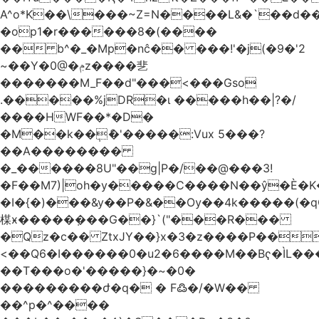
A^o*K��\���~Z=N����L&�`��d��
�op1�r������8�(����
�� b^�_�Mp�nĉ�� ���!'�j(�9�'2
~��Y�0@�ݦz����㐟
�������M_F��d"���<���Gso
.�����%jDR�ɩ �����h��|?�/
����HWF��*�D�
�M��k��݄ެ�'�����:Vux 5���?
��A��������
�_������8U"��g|P�/��@���3!
�F��M7)|oh�y�����C����N��ŷ�È�
�I�{�)���&y��P�&��Ѹ��4k�����(�
楳ӿ�����ܼ���G��}`("���R���
�Qz�c�� ZtxJY��}x�3�z����P��
<��Q6�I������0�u2�6����M��Bҁ�ÌL�
��T���o�'�����}�~�0�
���������ժ�q� � F߷�/�W��
��^p�^����