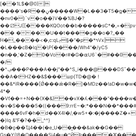
[� �1L$�@0}
|
����'s�R��ڼ�����W�L��3�T5�q̪�C�Gӹ1�rԝ���e$T��%QTLIr��o�=�+�Ӛ��< .5�Li,���35���0����׋Z�Rm�E40)B~���.���|~L4�3D�Ǭ"^�Qk�=w6l5ʥ��kE�nO�C���=�9��|
�nv0�)`v�o��)V��%BJ�?
��⧄J[[����KQOot��b�����sC*�,=�p
�� ����U��t����g��o�?_��
ۨH�_����<�,c:qLݦ§�"�p�*ߤVx|
�L���cB�Iq�\P{����/Wh4"�/yC5
�n��,'�Z�0�Vo�r#�G�ɶU߀��#�`6��Du
�/
�^ݠ���P���A��j"��^S_i���@���DS˜��r�1���t�$���BDl!
��A�tHZ��&$��� ѡp{TD�@� !
��&*iR����[Ǿ���ǽ�R�]�Mǲ��!aD�w�w�
4*�
�Vť��=+N��(X�&} ��vX�ʎ.���"����
�v�S����5�((���9:rrE~�:*���N��*���#L`2�%7��
����6vF�h�d��X4l�/,�w5+�:�j����Z�+�
�)lq &"F�?��_^^}
�B�ǫ��Ҵ4��(�e_U��͖���&ak��G��
Gs�Y(I8�O����Si4�u�^ЙÞ���f�ⵣ���