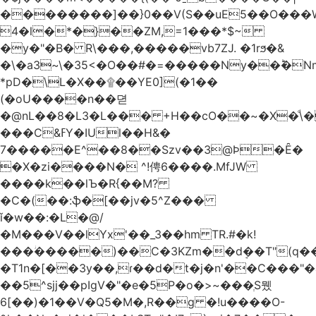
��������]��}0��V(S��uE5��O���
4�l�*�}��ZM,=1���*$~
�y�"�B� R\���,�����vb7ZJ. �1rϧ�&
�\�a3~\�35<�O��#�=�����Ny��ؕ�N
*pD�\L�X��۩��YE0](�1��
(�oU����n��뎓
�@nL��8�L3�L��� +H��cO��~�X�ͩ\�
���C&ߓY�IUl��H&�
7�����E^��8��Szv��3@Ϸ�Ȇ�
�X�zi����N� ^!俜6����.MfJW
����k��lЪ�R{��M?
�C�(��:ֆ�[��jv�5^Z���
ǐ�w��:�L�@/
�M���V��lYx'��_3��hm TR.#�k!
���ؗ�����)��C�3KZm��dܱ��T"(q��
�T1n�[��3y��,ɾ��d�t�j�n'��C���"�a��`��
��5^sjj��pIgV�"�e�5P�o�>~���ְS뮀
6[��)�1��V�Q5�M�,R��g �!u����O-