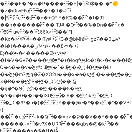
���E�?�w�P�����+|�O$��r�*✊
�z�i0iwFFo ��7�d�#
�|*e�;�n�+Q*]^�K%��'�t�9?
��h������ �� TJ# �O��%�Dn��<�
%uw��.66X>ӏ��)"[
�Kх�|P=��ITy#C�@bMh) gz7��0ݓV/
�l�(���A�ݶ"s��8�
E;���4�����Bv/
�f�V�Gv7����}"�)�!oqfJc�rٞ�>�c��
O�c���v�#כĲ(�`�J�v;߃���k/
���m7q�Z�XO2u���x�e�s`������<
<�R���"P��_0D�� 둉
�iĮ�"�Ņ(=1������&�P
�Y�c�0��t��l3U�:9� � ^I#`́�;0
�_l0�#*�u�)�Y���@e�*��>�"��VB
(}
���eg~k�Q��=p<�Ձ��V��^���i��
�����ۑ=�v?X�URR���qbs�@�k��-
h����s�$�H�iǞ-