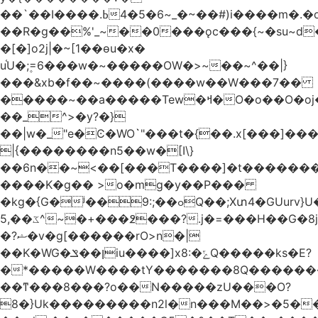
��`��I����.ߕ�_~6�5�4~��#)i����m�.�o��G?
��R�g��%'_~��0���ǫc���{~�su~d�
�[�]o2j|�~[1��өu�x�
u֫U�;۪=6���w�~�����OW�>~��~^��|}
���&xb�f��~����(����w��W���7��
�����~��a�����Tew
�ߞ�O�o��O�oj����mt�]����]����7ؔ�˓�u�|
��_^>�y?�}
��|w�_"e�Ͼ�WO߭`"���t�{��.x[���]�
|{��������n5��w�[I\}
��6n��~<��[���T����]�t�������
����K�g�� >o�mg�y��P���
�kg�{G�ʲ��9:;��ߋQ��;Xտ4�GUurv}U�"}}
ػ��,5^~�+���߶���?.j�=���H��G�8j^�~��^�W����EWɗ�ǋ�_�_�T.G?
�?ޝ�v�g[������rO>n�|
��Κ�WG�ן��ݏiu����]x8:�ݻQ�����ks�E?
�*�����W����tY�������8Q�������
��ͳ���8���?o��N�����zU���O?
8�}Uk���������n2l�n���M��>�5�