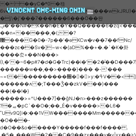
���yC�ʶ0�杻
VINCENT CHE-HING CHIN
6v�ݙ�v:�n�m�=kKB���wkJRU)��>�}
�j\�j՚���7������6���O��돤
ABOUT AUTHOR
ABOUT BOOK
ARTICLES & BLOGS
ݡ�'��N#�K��h�E�Y��Q�����6�zq<����w��FA�^�-
��n+���݂��,�(;�?
޴���G�0�-7p��'�өKCw�v��7��fNc/
���zє��Sv�]~w<�{aD%��+�.�`�K�卦
����厺+��N���>
{I,�'�~6�p#7�d�G�Trc)��i�'�2�ͧ��D
������w��,��>����}��� �-'���
~=t����������׫��ٕ >y:�ߟV��<]����m|
������ꙉ �;T���Ǯ��zkV���}���
��(��!�}
�����>=^U���7]��ǧǊ�n>���z������
?�ퟪ�pC`��O�;��_É�v�����>�L6�
˟Uv9Q]i�:��1VW�߳������Mm������
�O���-
d�O��&o�����Y�����f���f���� .
.�5�_���W�2��Ҫ�9��zx���y�y|xx��>V��s�