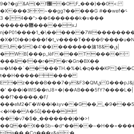
�9?�ɡ &A{�f޼�O;F_���}��0<:
�X���3~��gg?�����G #��wʚf؝�
�6��<"��4|� 3�����k�v���
������޺�����xJ
ǌ�P01����
1_�\������7W��������ߝ�7�m
�X�fOI��ͻ���f�t˿v����T����י6����u�N��u�������u�Tm�F��XS��h-
EU;�5�4'��)�������旛ڧ�&18|
�WB[���p_IѐF���T����
���&�!��r�F�r�Gn�BX��
w�M��`�����TH.�%�L�q���KP]��O
ŧ��H��������
�
E �z����B���7�y&F3�QMق G���pJ&j�^GN@�ga��)X�R��E@�S
�' ���i�WlS��nJ8=�(��AB���5fY?����L�|
��f?�����,�F/
���eM2�Γ�W��l�גyv��G��,_�9���5`�CirX�lǣ=uz��I�;
<�H��A�5ǚ]����}
���v7�$�_�������j�!�>!
��Q��X��Sb~�d^����~�H��=���
[a��,�Cg���v&ۣa;�