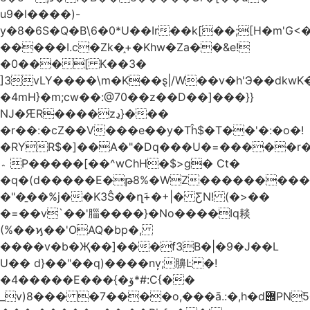
u9�l����)-
y�8�6S�Q�B\6�0*U��Ir��k[��;[H�m'G<
�����I.c�Zk�֑+�Khw�Za��&e!
�0���[ K��3�
]3vLY����\m�K��ȿ|/W��v�h'Э��dkwK��
�4mH}�m;cw��:@70��z��D��]���}}
Ǌ�ԘR����zڍ}���
�r��:�cZ��V���e��y�Tĥ$�Τ��'�:�o�!
�RYR$�]��A�"�Dq���U�=�����r
؞ P�����[��^wChH�$>g� Ct�
�q�(d�����E�թ8%�WZ�������������V�R�ر�
�"�̱��%j��K3Ŝ��ղَ+�+|� ƸN! (�>��
�=��v`��'䐉����}�No����Iq䎦
(%��ϗ��'OAQ�bp�,
����v�b�Җ��]���f3B�|�9�J��L
U�� d}��"��q)����nv̦;䑄Ŀ �!
�4�����E���{�ۆ*#:C{��
_v)8���