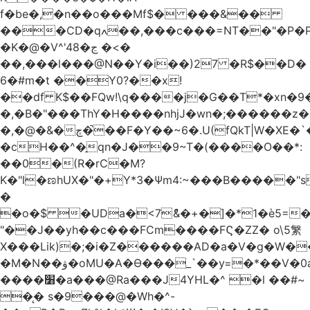
f�be�,�n��o���Mf$� ���&��
���CD�qߍ��,���c���=NT��"�Ρ�P�4���J�9HL��X�'�V? 1�fxrx�����Q���MU:�����3�Ħ�A���8)Z�^��$>�#�E��[�d<����6��%
�K�@�V^'4ڃ�8 �<�
��,���l���@N��Y�i��)27 �R$��D�
6�#m�t ��Y0?��x!
��df K$��FQw!\q����j�G��T*�xn�
�,�B�"���ThY�H����nhjJ�wn�;������z�
�,�@�&�چ�̚��F�Y��~6�.U(fQkT|W�XE�`���������l\��e=+2"0#Z���P�<�W)���p�i�3�.��������֛��h�K��%��Ӈnjvʓg|c'٤���1݉T�v�bM�g*c*J�s���Q2���].r� z2`�&C?
�cH��^�̠qn�J��9~T�(����O��*:
��0�(R�rC�M?
K�"l�ಣhUX�"�+Y*3�Ѱm4:~���B�����"s
�
�o�$ �UDa�<7ު&�+�]�*1�è5=�
"��J��yh��c���FCm����FϚ�ZZ� o\5䌓
X���Lik)�;�i�Z������AD�a�V�g�W�
�M�N��ۋ�oMU�A�Ɵ���_`��y=�*��V�0a�`��_+Z���P!
����׸�a���@Ra���J4YHL�^ �l ��#~
�̨� s�9���@�Wh�^-