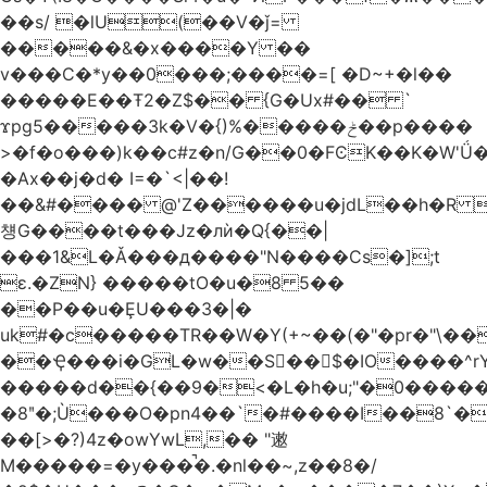
��s/ �lU(��V�ǰ=
�����&�x����Y ��
v���C�*y��0���;����=[ �D~+�l��
�����E��Ŧ2�Z$�� {G�Ux#�� `
ϫpg5�����3k�V�{)%�����ݲ��p����
>�f�o���)k��c#z�n/G��0�FϾK��K�W'Ǘ�wE
�Ax��j�d� I=�`<|��!
��&#���� @'Z������u�jdL��h�R 
첑G����t���Jz�лѝ�Q{��|
���1&L�Ǎ���д����"N����Cs�];t
ɛ.�ZN} �����tO�u�8 5��
��P��u�ȨU���3�|�
uk#�c�����TR��W�Y(+~��(�"�pr�"\��
��Ҿ���i�GL�w��S��$�IO����^rYh0�s���4¾��Vb}
�����d��{��9�<�L�h�u;"�0������+Q�Fn�h
�8ʺ�;Ù���O�pn4��`�#����I��8`
��[>�?)4z�owYwL,�� "遫
M�����=�y���̚�.�nl��~,z��8�/