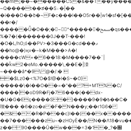
��ml;��~������C5�&��T��y����
~Q����t��ಶ��S۽�|��
�i���D��ծ�~F�c���I��O5r��|w1�sf�[��
��r�/
�����Ǖ�O��;�~^������ﵟ�qs������O�����o=`�����g)�L����
%�7�(�������0J��T-���!
�O�L/hO;ó��PV>�3���G�cd���ޥ
��ho@�)ңv�~k�M���>A�!
����cW+� 6��18:�M����7��`|
��ǩw2�eMo.�����\,��E�|洓
~����â*�9\ @�/:� 
�$Lz0�<%7O�$!@�l�S~�O}
�����\�l��O��=�"�� ?+MT%�C/
����|�oD9R�Fj�76���(��dx-
�U�G�Eç��݇��S�}����ؘ߿�9�9��C�
瓉��� �6�zo�ø �F� N���y;��r1G6�
�&��R�P���c}I��)��x����
��7������zu~�zHOyЀ��/N��Λ18�vu�
z�� 90����Û�w���=3�1�_֐�?