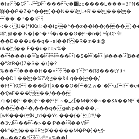
�hn�C~D���c�׺zc����L���=3PN�<��8��t�q�2b�#����m���E��:�A
槑��Բ�Z�*��]��N��\L+R'������
�� �P��R
<�<U�(*KKsіۮ��tg�^��z��l��;���]���
獰';펼�� N�[�^��/���G��n�)pDh!
��D���u��q�~al��F�R�:n�ӂ@
uk���.E��u�bq<%�
����(�a��� I�$��|#���B��
�"3tR�()7�S�'�\[�?
%������H��=��T^"�R8���tY!(+
��D1 ���%7V��&4 q����/
�F!KO"���@T|X���O��2.w�"�u.f�c�j�o��\��
�ҾeF�����/���
7q�{���p��~�_Z[�M�X�~��&#��N
����4�,���q� geNp����,=
[wK���( N_td��Ys ���{�`[#!/�
�3vJ���>��:P����V!
�k"����6RX�����M�P�]�-
�~��Z�EkЁE=%��|