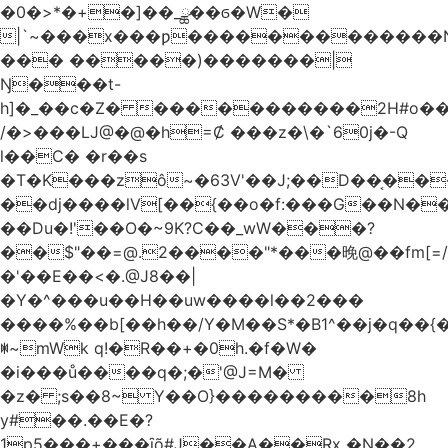
�0�>*�+�]��_ྪ��ϭ�W�
|`~���x���ƿ�������������N
��� �����)�������|
Ŋ���t-
h]�_��c�Z� �����������2H#o��w��L�[M~n��
/�>���Ǉ@�@�h=Ȼ ���z�\�`60j�-Q
l��C� �r��s
�T�K���zô~�63V'��J;��D��͔��
��dj����lV[��{��o�f:���G��N���@
��Du�!'��O�~9K?C��_wW���?
��$"��=@.2����"*���晚@��fm[=/
�'��E��<�.@J8��|
�Y�^���u��H��uw����l��2���
����%��b[��h��/Y�M��S*�B1^��j�q��{�%
ꂐ~mWk q!�R��+�0h.�f�W�
�i���ů����q�;�'@J=M�
�z� ;s��8~ Y��O}���������8h
y#�‍�.��E�?
1p5���+���ȋõ#J��A��Rx �N��2