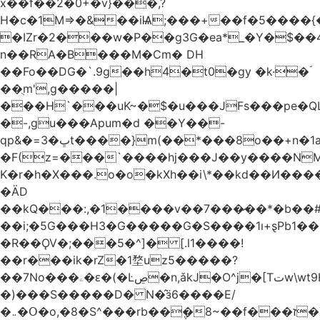
x��f��2�0+�v}���,?
H�c�1M=>�&��iѨ;���+��f�5����{�
�IZr�2���w�P��g3G�ea*_�Y�$��4
n��RA�B���M�Ϲm� DH
��Fo��DG�`.9g��h4�t0�gy �k·�ؐ
��ֻm',g�����|
���H`���uK~�$�u���JFs���pe�QL
�-,gu���Apum�d ��Y��-
qp&�=ڀ�3t����}m(��*���8o��+n�1aٖ��c:�+?
�F(z=���`����hj���J��y����NMm
K�r�h�X���.o�o�kXh��i\*��kd��И���
�ÄD
��kQ���:,�1����v��7���̷��*�b��
��i;�5G���H3�G�����G�S����1ı+ȿPb޶�<����1��i{��y_4Z�~�0�@PN�5����4q�Q��$nL[=�k�n�l{�uڰ��=��&�(��ʯ���VQ�
�R��ǪV�;���5�^]� [.l1����!
��r���ik�rZ�1堥uz5�����?
��7No���ۦ�ԑ�(�Ŀڝ�n,ǎkJ�O^j�[Tتw\wt9H��h�L;�7�:Q�Ӗ��t9k�I�KA�;֦N��l/,Ite�u�̗;J}
�)���S�����D� N�̂ӟ6����E/
�܅�Օ�o,�8�S^���rb��݆�8~��f���ז�X/