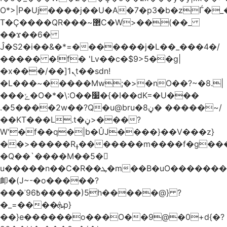
O*>|P�Uj����j��U�A�7�p3�b�zЃ�_
T�Ç����QR���~޲C�W>��(��_
��ϫ��6�
Ĵ�S2�i��&�*=�������j�L��_���4�/
����� �!f� 'Lv��c�$9>5��g|
�x���/��]ܢ1t��sdn!
�L���~�����Mw;�>�nO��?~�8.|
���ݺ�O�*�\:O��׷�{�I��dK=�U���
.�5����2w��?Q�u@bru�8ڼ� �����~/
��KT���L.t�ڼ>���?
W'�f��q�|b�ÛJ����}��V���z}
��>�����Rߪ�������m����f�g����p=Tn��f��~���9V�������ϛ�q����?
�Q��`����M��5�𳲻
u�����n��C�R��ܛ�m��B�uO�������S
卹�(J~-�o�����?
���ʾ9߿6�����)5h�����@} ?
�_=����ܞp}
��}e������o���O��9@�0+d{�?