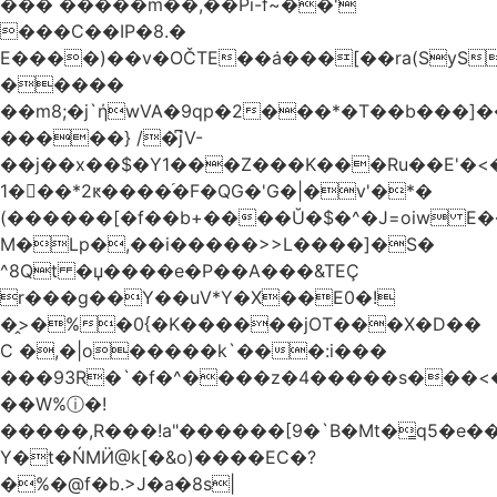
��� �����m��,��Pi-f~��'
���C��IP�8.�
E����)��v�OČTE��ܿa���[��ra(SyS
�����
��m8;�j`ήwVA�9qp�2���*�T��b���]
�����} /�͆jV-
��j��x��$�Y1���Z���K���Ru��E'�<
1�􋿃��*2ԟ����֜�F�QG�'G�|�v'�*�
(������[�f��b+����Ŭ�$�^�J=oiw E�
M�Lp�,��i�����>>L����]�S�
^8Qt �џ����e�P��A���&TEÇ
r���g��Y��uV*Y�X��E0�!
�̭>�%�0{�K������jOT���X�D��
C �,�|o�����k`���:i���
���93R�`�f�^����z�4�����s���<��ES�ڣ�#ύ�
��W%ⓘ�!
�����,R���!a"������[9�`B�Mt�͇q5�e�
Y�t�ŃMӤ@k[�&o)����EC�?
�%�@f�b.>J�a�8s|