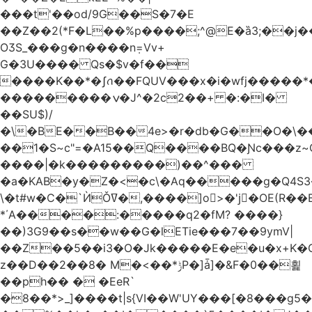
���t'��оd/9G��S�7�E
��Z��2(*F�L��%p����;^@E�ȁ3;��j
OӠS_���g�n����n݂=Vv+
G�3U���� Qs�$v�f��
����K��*�ʃꪒ��FQUV���x�i�wfj����
���������ݍ�J^�2c2��+ �:�I�
��SU$)/
��1�S~c"=�A15��Q����BQ�Ɲc���z
����|�k���������)��^���
�a�KAB�y�Z�<�c\�Aq�����g�Q4S
\�t#w�C�`ЍǑߜ�,����]o>�'jٍ�OE(R��B��b���ST�K|Q9�$�
*΄A����:�����q2�fM? ����}
��)3G9��s��w��G�lETie���7��9ymV|
��Z��5��i3�O�Jk�����E�e�u�x+K�
z��D��2��8� M�<��*ݱP�]ǡ]�&F�0��횙
��ph�� � �EeR`
�8��*>_]����t|s{VI��W'UY���[�8���g