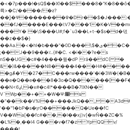
�<�7p���ǃ�sQ$��Xĭ��$���8�"K�8��ȏ�;��7��&c���?8c�q�ݢ_ �p���r��
륙>�C/����/�ƨ?
��]͎�Ψ������
��ᱫ�Dr��$�J���:
��fJ�����E���l:V7���1�K�V��mu
���Y� �\S���U#;f�`u3��L+t-�$s�d�댃
��z��$�}
��Aa.�<�hI�b���"�0D���\$�ی��C�)pY� ���QH���$��m��n<�̉�����nj��
;��J��9���؊{#�C. <�i��?e�s
nS��UG�c#�4����웦�dP rӓ��dC{ �
&�)&�����N8����4���H#�����
�gȺ�Y�27�C���rw����'�i�3W�(�B�Z
��e�Q��e���8�3o�Q������[��F�M~T5�
��N<6ډl,ɨ�x#�c4!*����B�7lXN��
V`Wp��+�+�W�Ѱ:׉s
�"��k��V%I��+���JkQ��_�A3d#�
'��"1�bP�s�ɿrO�����Q�Ue��fC
V��Wa[��fc#��,�l��xj)v[�wŇ��ZC�%
�L%�,��l4 G���v�f7�z YpQQv/
����!