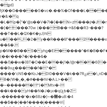
�քd}
ɧX��G�����S�vc�.��%�Of���L�����T�5��ω����>��d
r�&:� q
�L�p�|"�'@s��V�7I�[��N=z���ק�Ϳ�r�M%�#f���A/1��j
�[����70w (���B��->&6��R3-���?
��T��L�QX�K�yJ)hI
u���_�2�ү��R���ȣ"���2����x�
��&�.
p�M��B��S�yhg�Ei�����"�K�B��F
(��r���7�/���&�
��Ӆ��w�}BT�O��E���j1�/@r���6{
��9xڿ�����f�^�
����'cN5��KoJ�Dl0���V�k��7Rݯa�\,nD�ɌI��'���0~�5qB
8�/W�_�_�#���hV�A.L>��
�~������^)� Mtv�-
��k���yH��N�J�ʇx�q{߿غ�Z
ޚ������'�x�68z�}~�޹�u8:�4
��$��{��f����j����Vi|