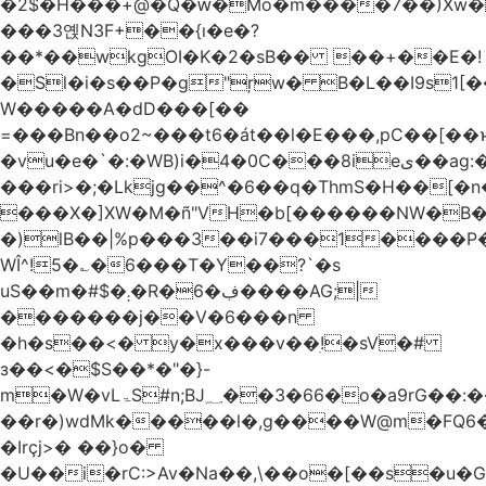
�2$�H���+@�Q�ԝ�Mo�m����7��)Xw
���3옍N3F+��{ı�e�?
��*��wkgOI�K�2�sB�� ��+��E�!
�Sl�i�s��P�g"ŗw� B�L��I9s1[��AC'�Q|x��~ږ��Ѫ ]�:$��i#��Ӈ��0j���
W�����A�dD���[��
=���Bn��o2~���t6�át��l�E���,pC�
�vu�e�`�:�WB)i�4�0C���8ieى��ag:�� !d�����4�fa<4\�"���o�Z�����a*D�[�|
���ri>�;�Lkjg��^�6��q�ThmS�H��[�
���X�]XW�M�ñ"VH�b[������NW�B
�)lB��|%p���3��i7���1����P�
WÎ^!5�؎�6���T�Y��?`�s
uS��m�#$�܄�R�ڣ�6����AG;|
�������j��V�6���n
�h�s��<� y�x���v��ׅ!�sV�#
з��<�$S��*�"�}-
m�W�vLۃЅ#n;BJ؁��3�66�o�a9rG��:�����W�QКY�4����8���u4�̒*�Q�����cǏ���pL���`�b��egLz�j�Ms9i�e�d�����Ź͊�u,|l2.
��r�)wdMk�����l�,g����W@m�FQ6
�Irçj>� ��}o�
�U��i�rC:>Av�Na��,\��o�[��s�u