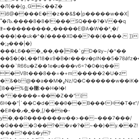
�Л{��{g܆G<��Z�
ί6@����E��z��&$�|p�����w��X|
՞�Љ.����8�8�!��� SQ���?�V��q
ꄿ=���������_�����E@A�W��ˣ˛�/
���)��uk�^�/����X0��?��(����. ]}
�;ܯ���|�}
���L6���_��,��|R�`gD�꯲y~/�^��
��$�{�L��f18�x9�B�r���v�plN��5�78ǿfz
���`R66u�Z� �1e�u���v6=?�0�וq��
�VBt���8��=�+m �����2�U�z
�&�b@��a��M�ߨNz/Q�C������w��iK�
]8��%칇�޹:��H�!�!
�*�����=���Z��" (
6H��"|`��C�d� ��θ��B���!H�T�ԟ"/
�E#��ޕ�_��,[/��e�-
y�,��R�������w��>��~���7���/
�G����Ͽ��?��v�?� ~��)�y.��Z!
���?��&�y?