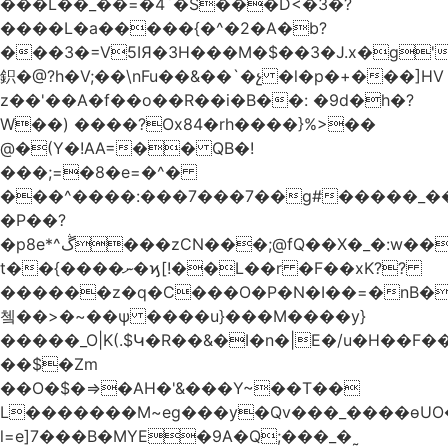
���L��_��=�4`�S���D<�3�?
����L�a�����{�^�2�A�b?
���3�=V5IЯ�3H���M�$��3�J.x�g
鉙�@?h�V;��\nFu��&��`�չ �l�p�+���]HV
z��'��A�f��o��R��i�B��: �9d�h
�?
W��) ����?Ox84�rh����}%>��
@�(Y�!AA=�� QB�!
���;=�8�e=�^�
���^����:���7���7��g#�����_���7Y�.8
�P��?
�p8e*^ڴ���zCN���;@fQ��Χ�_�:w��Ȩo�[4~2�[�?
t��{����ނ�ϗ[!��L��r �F��xK??
������z�q�C���O�P�N�I��=�nB�
쳌��>�~��ѱ ����u}���M����y}
�����_O|K(.$Կ�R��&�I�n�|E�/u�H��F�
��$�Zm
��O�$�=>�AH�'&���Y~��T��
L�������M~eg���y�Qv���_����ɵUO
l=e]7���B�MYE�9A�Q;���_�˷