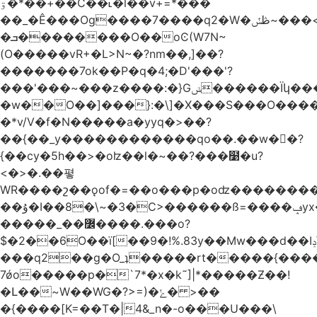
ۊ�*��+��C��˪�l��v+=*���
��_�Ê���Og����7����q2�W�ڟݽ~���<����+)�y�����r�����~�=E�VO��L�=��ױ2sw�������/'���|
�ܒ��������O��oϾ(W7N~
(O�����vR+�L>N~�?nm��,]��?
�������7ok��P�q�4;�D'���'?
���'���~���z����:�}Gݭ������Ïկ�����]����m��߼��|
�w��O��]���}:�\]�X���S���O����cP��֏�
�*v/V�f�N�����a�yyq�>��?
��{��_y������������qo��.��w��?
{��cy�5h��>�oʫ��l�~��?���໹�u?
<�>� .��폏
WR����շ��ǫof�=��o���p�oʣ���������Տ��=�0��oO.>��A�c�ٿ���>�z{�a�]OW�
��ۇ�I��8�\~�3�C>������ß=����ݡyx�T���Q����z��4y���wWyH��� ]�z��D�����i��Cͯ�~7�����=���*��_o��y<=z+����T/
�����_��߼����.���o?
$�2��6O��ï[��9�!%.83y��Mw���d��Iݚ\\��g��4~ު�_�&�Qpu$킋|
���q2��g�O_ʇ�����rt�����{���
7ǿo�����p�`7*�x�k˜]|*�����Ƶ��!
�Լ��~W��WG�?>=)�ݺ� >��
�{����[K=��T�|4&_n�-o���U���\