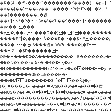
�R�(4U�rۼ5���:O�������K����(�p+'[ҷ����[�[q�c^i��v������z���@�|
�y��j��}rz��=y������Br{z1Tv� �V?
��]�������ۻ�皻
��r^N*�P�:~8n�'�cT.��9�������
�yc�� ,���
�y�]��U���C��)�;;`۬���[�����
����$#|�/���Ǟ���R���$E�����/
��X��c3���@=هWu?q ��c�[�T
��Z�$D������
OG����D0�A����2���.�E������ٸ��C�\��|S�._����Y�F���]}
�9�N�?;��|{#_5F� �4��;�Z-
�tS���h������fzZ4�ev�d��H���y
��������߿ٺ�߿3���M�
��ї�MG������$�`��Ǩɖ�,+
{�j���O�<���C$K��w�����侯
�NU$�V�k6��EV�rG���כ��,���x�}
���bx��������D����w0�>@D��)�Ô����c
�H�$ᡁG�d����)~�6%�7[;����� 
��lYū����Қ�4nz1t�Z���fF^��೭��