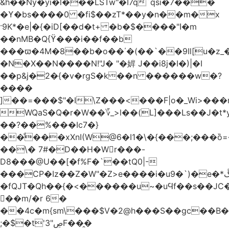
&h��Ny�yi�l���LSTw"�I7q`qsi�7���
�ϒ�bs����0 �fi$��zT*��y�n��m�x
·9K*�e|�{�iD[��d�t+ �b�$����"ߊ�m
��nMB�Q{ϔ���i��f��b
���ϖ�4M�8��b�o��΄�(��`��9Il[u�z_
�N�X��N����N!"J� "�婩 J��i8j�I�)|�I
��p&j�2�{�v�rgS�k��n ������w�?
����
]��=���$"�I\Z���<���F|o�_Wi>��
WQaS�Q�r�W��؆_>l��(L]���Ls��J�t*
��?��%���Ic7�}
��ͩ���xXnI(W@6�I1�\�{���;���
��\� 7#�D��H�Wr���-
D8���@U��[�f%F�`��tQ0|-
���CP�Iz��Z�W"�Z>e����i�u9�`)�e�*ڴ^[�W���
�fQJT�Qh��{�<������u~�uϤf��s��JC
𼶓��m/�r 6�
��4c�m{sm\���$V�2@h���S��gc��B�&
;�$�t'ڝ"3F��̭�