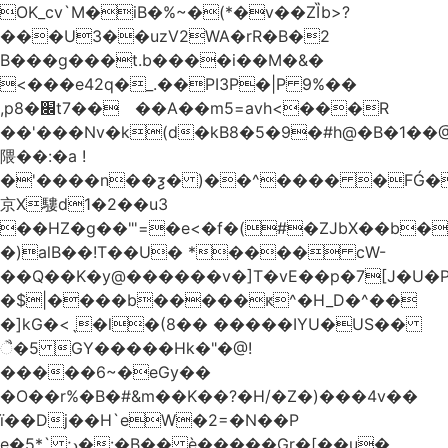
OK_cv`M�iB�%~�(*�v��ZȈb>?
���U3��uzV2WA�rR�B�2
B���g���t.b����i��M�&�
<���e42q�_.��PI3P�|P 9%��
,p8�׌t7��𥉉��A��m5=avh<���R
��'���Nv�k(d�kB8�5�9�#h@�B�1��@
隈��:�a !
�'����n��ƺ� )��^���� �FǴ�
京X䮫d1�2��u3
��HZ�g��"'=�e<�f�(#�ZJbX��b
�)alB��!T��U� *���� cW-
�$|����b�����ԟ^�H_D�^��
�]kG�<ˎ�l�(8�� �����IYU�US��
ૈ�5 GY�����Hk�"�@!
�����6~�eGy��
�O��r%�B�#&m��K��?�H/�Z�)���4v��
ї��Dj��H`eW�2=�N��P
e�5*` ;د�:�B�� è�����Gr�[��u�