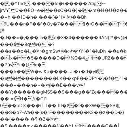
�;�*TndL����le�(�����2ϖgF-
jrVY] C��EO=e���sC�G�)�i�m�H�U�z�
�+h ��)D�h�,���[�^I.��Bh
fU���r�F��'�Ѹ�7���.]�:C���Ț
譁
�J��=�,���"Ƽ�te�X�4������6ӒN{f*�v
���t�9ԛe� �?
��a��o�iۑ��gmSw�>Y[�1�iuDh_��u�k��W�dJ�5�*��l�"`�*�(���U6P
�Îx��5�����D�\%Q�4ݘ�URZ���g��J;�='٣
�Pùv*r�{ڠx�
���5��W�w!&b����LJi�١�d�y呗֭
�e���������LK��xpF��DPY�\�f�^1�
���+���n�~�j��E���v/
��Y;������gMSS��9���g��'Ze������
�� =/H�/(�CƖ1
0��pD%���(󺧋���߶�f��XW��SB뻓
��S�o7-Wa��(s�"F��������K2��z��D�}
��(���� �ߟ�Z�
�$j����m<�����{(��^Jˍb����G��|