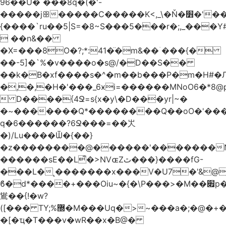
96��U� ���8q�(�'-
�����jꕥ�����C�����K<,_\�Ň�׻�'�����W�S����a>�9;�~��#
{����`ru��5|S=�8~S���5���r�;,_���Y
 ��n&��
�X=���8O�?;*:41�̈�m&��ۤ���{�
��-5]�`%�v����o�s@/�D��S��
��k�B�xf����s�^�m��b���P�m�H#�
�,�,�H�'���_6ӿi=
������MNoO6�*8
 D����{4Ջ=s{x�y\�D���yr|~�
�~�������Q*��������Q��oO�'����
q�6������?6Ջ���=��㞤
�)/Lu����Ѿ�{��}
�z��������@������'�������N
������sE��L͌�>NVɶZٿ���}����fG-
���L�˻�������x���V�U7�'&@
ϐ�d*����+���Oiu~�{�\P���>�M��׏p���I���
䳷��{!�w?
([��� TY;%޽�M���Uq�>~���a�;�@�+�/
�[�ҵ�T���v�wR��x�B@�