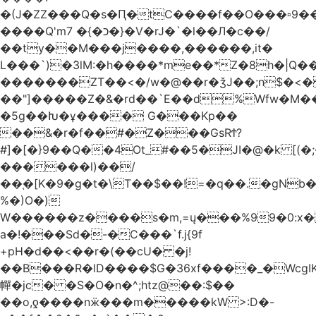
�(J�ZZ���Q�s�Ԥ�tC����f��O���▫9�
����Q'mכ�}� 7�}�V�rJ�`�l��Л�c��/
��ty��M���j����,������,it�
L���`)�ܰ3lM:�h����*me��*Z�8h�|Q�
�������ZT��<�/w�@��r�ǯJ��;n$�
��"]�����Z�&�rd��`E��d%Wfw�M������
�5g��Խ�ұ���� G���Kp��
��&�r�f��#�Z���GsRϮ?
#]�[�}9��Q��4Ot_#��5�JI�@�k [(
������l)��/
��֚�[K�9�g�t�\T��$��!=�q��.�gNb
%�)O�)
W������z����s�m,=ų���%99�0:x�
a�!���Sd�-�C���`f.j{9f
+pH�d��<��r�(��cU� �j!
��B���R�lD����$G�36xf����_�WcgI
幝�jc� �S�O�n�^;htz@��:$��
��o,ƍ����nӝ���m�����kW >:D�-