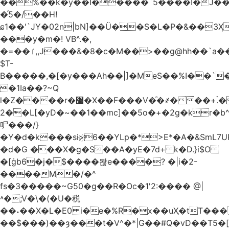
��%��k�y��I�����`5����I�J���
�ͩ5�/��H!
ɕ1��'`JY�02n|bN]��Ü��S�L�P�&��3
���y�m�! VB^.�,
�=��ٵ,,J���&�8�c�M��>��g@hh��`a���ء�{(�"�ߊ!s�z?
$T-
B�����,�[�y���Ah��|]�MeS��%I��`
�1Ia��?~Q
l�Z����r�޷�X��F
���V�ͦ�҂���+ۘ.�
2��L[�yD�~��1��mc]��5o�+�2g�kr�
㕧���/}
�Y�d�k���si>҉6��YLp�*>E*�A�&SmL7
�d�G ���X�g�S��A�yE�7d+ k�D.}i$O
�[ġb6�j�$����돦e����? �|i�2-
����M�/�^
fs�3�����~G50�g��R�Oc�1'2:���� @
|
˄�;V�\�(�U�税
��˖��X�L�E0 i�e�%R�x��uҲ�tT�����4{�D�,��Q
��$���)�
�ȝ���t�V^�*|G��#Q�vD��T5�