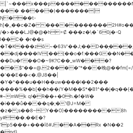
|`~���x���ƿ�������������N
��� �����)�������|
Ŋ���t-
h]�_��c�Z� �����������2H#o��w��L�[M~n��
/�>���Ǉ@�@�h=Ȼ ���z�\�`60j�-Q
l��C� �r��s
�T�K���zô~�63V'��J;��D��͔���
��dj����lV[��{��o�f:���G��N���@
��Du�!'��O�~9K?C��_wW���?
��$"��=@.2����"*���晚@��fm[=/
�'��E��<�.@J8��|
�Y�^���u��H��uw����l��2���
����%��b[��h��/Y�M��S*�B1^��j�q��{�%
ꂐ~mWk q!�R��+�0h.�f�W�
�i���ů����q�;�'@J=M�
�z� ;s��8~ Y��O}���������8h
y#�‍�.��E�?
1p5���+���ȋõ#J��A��Rx �N��2
�քd}