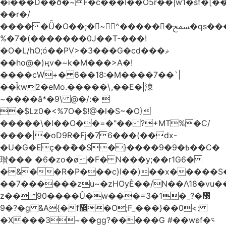
�i���D��ծ�~F�c���I��O5r��|w1�sf�[��
��r�/
�����Ǖ�O��;�~^������ﵟ�qs������O�����o=`�����g)�L����
%�7�(�������0J��T-���!
�O�L/hO;ó��PV>�3���G�cd���ޥ
��ho@�)ңv�~k�M���>A�!
����cW+� 6��18:�M����7��`|
��ǩw2�eMo.�����\,��E�|洓
~����â*�9\ @�/:� 
�$Lz0�<%7O�$!@�l�S~�O}
�����\�l��O��=�"�� ?+MT%�C/
����|�oD9R�Fj�76���(��dx-
�U�G�Eç��݇��S�}����ؘ߿�9�9��C�
瓉��� �6�zo�ø �F� N���y;��r1G6�
�&��R�P���c}I��)��x�����
��7������zu~�zHOyЀ��/N��Λ18�vu�
z�� 90����Û�w���=3�1�_֐�?
�9?�ɡ &A{�f޼�O;F_���}��0<:
�X���3~��gg?�����G #��wʚf؝�