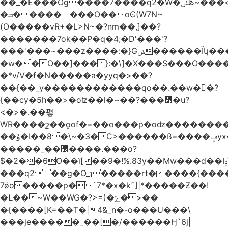
��_�Ê���Og����7����q2�W�ڟݽ~���<����+)�y�����r�����~�=E�VO��L�=��ױ2sw�������/'���|
�ܒ��������O��oϾ(W7N~
(O�����vR+�L>N~�?nm��,]��?
�������7ok��P�q�4;�D'���'?
���'���~���z����:�}Gݭ������Ïկ�����]����m��߼��|
�w��O��]���}:�\]�X���S���O����cP��֏�
�*v/V�f�N�����a�yyq�>��?
��{��_y������������qo��.��w��?
{��cy�5h��>�oʫ��l�~��?���໹�u?
<�>� .��폏
WR����շ��ǫof�=��o���p�oʣ���������Տ��=�0��oO.>��A�c�ٿ���>�z{�a�]OW�
��ۇ�I��8�\~�3�C>������ß=����ݡyx�T���Q����z��4y���wWyH��� ]�z��D�����i��Cͯ�~7�����=���*��_o��y<=z+����T/
�����_��߼����.���o?
$�2��6O��ï[��9�!%.83y��Mw���d��Iݚ\\��g��4~ު�_�&�Qpu$킋|
���q2��g�O_ʇ�����rt�����{���
7ǿo�����p�`7*�x�k˜]|*�����Ƶ��!
�Լ��~W��WG�?>=)�ݺ� >��
�{����[K=��T�|4&_n�-o���U���\
���je�����_��[�/������Ӈ`6j|