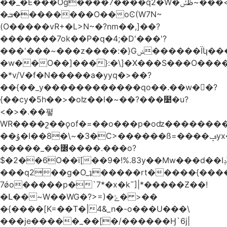
��_�Ê���Og����7����q2�W�ڟݽ~���<����+)�y�����r�����~�=E�VO��L�=��ױ2sw�������/'���|
�ܒ��������O��oϾ(W7N~
(O�����vR+�L>N~�?nm��,]��?
�������7ok��P�q�4;�D'���'?
���'���~���z����:�}Gݭ������Ïկ�����]����m��߼��|
�w��O��]���}:�\]�X���S���O����cP��֏�
�*v/V�f�N�����a�yyq�>��?
��{��_y������������qo��.��w��?
{��cy�5h��>�oʫ��l�~��?���໹�u?
<�>� .��폏
WR����շ��ǫof�=��o���p�oʣ���������Տ��=�0��oO.>��A�c�ٿ���>�z{�a�]OW�
��ۇ�I��8�\~�3�C>������ß=����ݡyx�T���Q����z��4y���wWyH��� ]�z��D�����i��Cͯ�~7�����=���*��_o��y<=z+����T/
�����_��߼����.���o?
$�2��6O��ï[��9�!%.83y��Mw���d��Iݚ\\��g��4~ު�_�&�Qpu$킋|
���q2��g�O_ʇ�����rt�����{���
7ǿo�����p�`7*�x�k˜]|*�����Ƶ��!
�Լ��~W��WG�?>=)�ݺ� >��
�{����[K=��T�|4&_n�-o���U���\
���je�����_��[�/������Ӈ`6j|