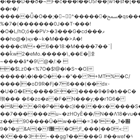
�i���D��ծ�~F�c���I��O5r��|w1�sf�[��
��r�/
�����Ǖ�O��;�~^������ﵟ�qs������O�����o=`�����g)�L����
%�7�(�������0J��T-���!
�O�L/hO;ó��PV>�3���G�cd���ޥ
��ho@�)ңv�~k�M���>A�!
����cW+� 6��18:�M����7��`|
��ǩw2�eMo.�����\,��E�|洓
~����â*�9\ @�/:� 
�$Lz0�<%7O�$!@�l�S~�O}
�����\�l��O��=�"�� ?+MT%�C/
����|�oD9R�Fj�76���(��dx-
�U�G�Eç��݇��S�}����ؘ߿�9�9��C�
瓉��� �6�zo�ø �F� N���y;��r1G6�
�&��R�P���c}I��)��x�����
��7������zu~�zHOyЀ��/N��Λ18�vu�
z�� 90����Û�w���=3�1�_֐�?
�9?�ɡ &A{�f޼�O;F_���}��0<:
�X���3~��gg?�����G #��wʚf؝�