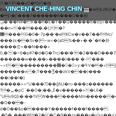
���yC�ʶ0�杻
VINCENT CHE-HING CHIN
6v�ݙ�v:�n�m�=kKB���wkJRU)��>�}
�j\�j՚���7������6���O��돤
ABOUT AUTHOR
ABOUT BOOK
ARTICLES & BLOGS
ݡ�'��N#�K��h�E�Y��Q�����6�zq<����w��FA�^�-
��n+���݂��,�(;�?
޴���G�0�-7p��'�өKCw�v��7��fNc/
���zє��Sv�]~w<�{aD%��+�.�`�K�卦
����厺+��N���>
{I,�'�~6�p#7�d�G�Trc)��i�'�2�ͧ��D
������w��,��>����}��� �-'���
~=t����������׫��ٕ >y:�ߟV��<]����m|
������ꙉ �;T���Ǯ��zkV���}���
��(��!�}
�����>=^U���7]��ǧǊ�n>���z������
?�ퟪ�pC`��O�;��_É�v�����>�L6�
˟Uv9Q]i�:��1VW�߳������Mm������
�O���-
d�O��&o�����Y�����f���f���� .
.�5�_���W�2��Ҫ�9��zx���y�y|xx��>V��s�