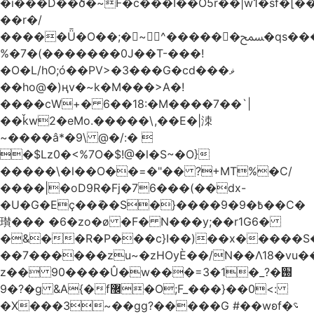
�i���D��ծ�~F�c���I��O5r��|w1�sf�[��
��r�/
�����Ǖ�O��;�~^������ﵟ�qs������O�����o=`�����g)�L����
%�7�(�������0J��T-���!
�O�L/hO;ó��PV>�3���G�cd���ޥ
��ho@�)ңv�~k�M���>A�!
����cW+� 6��18:�M����7��`|
��ǩw2�eMo.�����\,��E�|洓
~����â*�9\ @�/:� 
�$Lz0�<%7O�$!@�l�S~�O}
�����\�l��O��=�"�� ?+MT%�C/
����|�oD9R�Fj�76���(��dx-
�U�G�Eç��݇��S�}����ؘ߿�9�9��C�
瓉��� �6�zo�ø �F� N���y;��r1G6�
�&��R�P���c}I��)��x�����
��7������zu~�zHOyЀ��/N��Λ18�vu�
z�� 90����Û�w���=3�1�_֐�?
�9?�ɡ &A{�f޼�O;F_���}��0<:
�X���3~��gg?�����G #��wʚf؝�