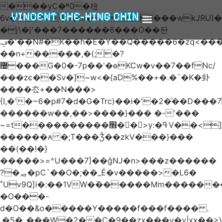
���yC�ʶ0�杻
VINCENT CHE-HING CHIN
6v�ݙ�v:�n�m�=kKB���wkJRU)��>�}
�j\�j՚���7������6���O��돤
ABOUT AUTHOR
ABOUT BOOK
ARTICLES & BLOGS
ݡ�'��N#�K��h�E�Y��Q�����6�zq<����w��FA�^�-
��n+���݂��,�(;�?
޴���G�0�-7p��'�өKCw�v��7��fNc/
���zє��Sv�]~w<�{aD%��+�.�`�K�卦
����厺+��N���>
{I,�'�~6�p#7�d�G�Trc)��i�'�2�ͧ��D
������w��,��>����}��� �-'���
~=t����������׫��ٕ >y:�ߟV��<]����m|
������ꙉ �;T���Ǯ��zkV���}���
��(��!�}
�����>=^U���7]��ǧǊ�n>���z������
?�ퟪ�pC`��O�;��_É�v�����>�L6�
˟Uv9Q]i�:��1VW�߳������Mm������
�O���-
d�O��&o�����Y�����f���f���� .
.�5�_���W�2��Ҫ�9��zx���y�y|xx��>V��s�