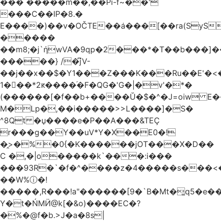
��� �����m��,��Pi-f~��'
���C��IP�8.�
E����)��v�OČTE��ܿa���[��ra(SyS
�����
��m8;�j`ήwVA�9qp�2���*�T��b���]
�����} /�͆jV-
��j��x��$�Y1���Z���K���Ru��E'�<
1�􋿃��*2ԟ����֜�F�QG�'G�|�v'�*�
(������[�f��b+����Ŭ�$�^�J=oiw E�
M�Lp�,��i�����>>L����]�S�
^8Qt �џ����e�P��A���&TEÇ
r���g��Y��uV*Y�X��E0�!
�̭>�%�0{�K������jOT���X�D��
C �,�|o�����k`���:i���
���93R�`�f�^����z�4�����s���<��ES�ڣ�#ύ�
��W%ⓘ�!
�����,R���!a"������[9�`B�Mt�͇q5�e�
Y�t�ŃMӤ@k[�&o)����EC�?
�%�@f�b.>J�a�8s|