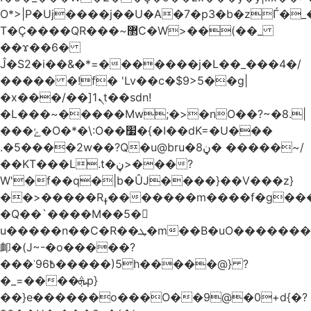
O*>|P�Uj����j��U�A�7�p3�b�zЃ�_
T�Ç����QR���~޲C�W>��(��_
��ϫ��6�
Ĵ�S2�i��&�*=�������j�L��_���4�/
����� �!f� 'Lv��c�$9>5��g|
�x���/��]ܢ1t��sdn!
�L���~�����Mw;�>�nO��?~�8.|
���ݺ�O�*�\:O��׷�{�I��dK=�U���
.�5����2w��?Q�u@bru�8ڼ� �����~/
��KT���L.t�ڼ>���?
W'�f��q�|b�ÛJ����}��V���z}
��>�����Rߪ�������m����f�g����p=Tn��f��~���9V�������ϛ�q����?
�Q��`����M��5�𳲻
u�����n��C�R��ܛ�m��B�uO�������S
卹�(J~-�o�����?
���ʾ9߿6�����)5h�����@} ?
�_=����ܞp}
��}e������o���O��9@�0+d{�?