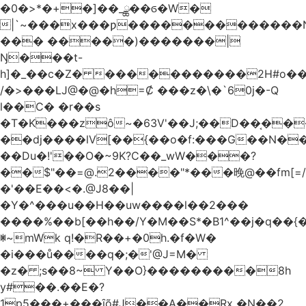
�0�>*�+�]��_ྪ��ϭ�W�
|`~���x���ƿ�������������N
��� �����)�������|
Ŋ���t-
h]�_��c�Z� �����������2H#o��w��L�[M~n��
/�>���Ǉ@�@�h=Ȼ ���z�\�`60j�-Q
l��C� �r��s
�T�K���zô~�63V'��J;��D��͔��
��dj����lV[��{��o�f:���G��N���@
��Du�!'��O�~9K?C��_wW���?
��$"��=@.2����"*���晚@��fm[=/
�'��E��<�.@J8��|
�Y�^���u��H��uw����l��2���
����%��b[��h��/Y�M��S*�B1^��j�q��{�%
ꂐ~mWk q!�R��+�0h.�f�W�
�i���ů����q�;�'@J=M�
�z� ;s��8~ Y��O}���������8h
y#�‍�.��E�?
1p5���+���ȋõ#J��A��Rx �N��2