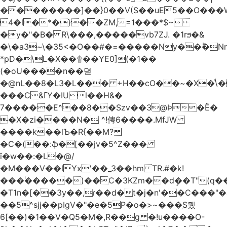
��������]��}0��V(S��uE5��O���
4�l�*�}��ZM,=1���*$~
�y�"�B� R\���,�����vb7ZJ. �1rϧ�&
�\�a3~\�35<�O��#�=�����Ny��ؕ�N
*pD�\L�X��۩��YE0](�1��
(�oU����n��뎓
�@nL��8�L3�L��� +H��cO��~�X�ͩ\�
���C&ߓY�IUl��H&�
7�����E^��8��Szv��3@Ϸ�Ȇ�
�X�zi����N� ^!俜6����.MfJW
����k��lЪ�R{��M?
�C�(��:ֆ�[��jv�5^Z���
ǐ�w��:�L�@/
�M���V��lYx'��_3��hm TR.#�k!
���ؗ�����)��C�3KZm��dܱ��T"(q��
�T1n�[��3y��,ɾ��d�t�j�n'��C���"�a��`��
��5^sjj��pIgV�"�e�5P�o�>~���ְS뮀
6[��)�1��V�Q5�M�,R��g �!u����O-