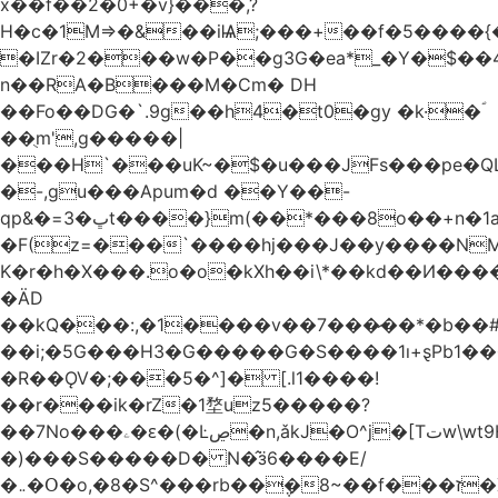
x��f��2�0+�v}���,?
H�c�1M=>�&��iѨ;���+��f�5����{�
�IZr�2���w�P��g3G�ea*_�Y�$��4
n��RA�B���M�Ϲm� DH
��Fo��DG�`.9g��h4�t0�gy �k·�ؐ
��ֻm',g�����|
���H`���uK~�$�u���JFs���pe�QL
�-,gu���Apum�d ��Y��-
qp&�=ڀ�3t����}m(��*���8o��+n�1aٖ��c:�+?
�F(z=���`����hj���J��y����NMm
K�r�h�X���.o�o�kXh��i\*��kd��И���
�ÄD
��kQ���:,�1����v��7���̷��*�b��
��i;�5G���H3�G�����G�S����1ı+ȿPb޶�<����1��i{��y_4Z�~�0�@PN�5����4q�Q��$nL[=�k�n�l{�uڰ��=��&�(��ʯ���VQ�
�R��ǪV�;���5�^]� [.l1����!
��r���ik�rZ�1堥uz5�����?
��7No���ۦ�ԑ�(�Ŀڝ�n,ǎkJ�O^j�[Tتw\wt9H��h�L;�7�:Q�Ӗ��t9k�I�KA�;֦N��l/,Ite�u�̗;J}
�)���S�����D� N�̂ӟ6����E/
�܅�Օ�o,�8�S^���rb��݆�8~��f���ז�X/