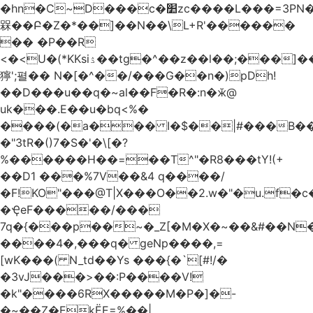
�hn�C~D���c�׺zc����L���=3PN�<��8��t�q�2b�#����m���E��:�A
槑��Բ�Z�*��]��N��\L+R'������
�� �P��R
<�<U�(*KKsіۮ��tg�^��z��l��;���]���
獰';펼�� N�[�^��/���G��n�)pDh!
��D���u��q�~al��F�R�:n�ӂ@
uk���.E��u�bq<%�
����(�a��� I�$��|#���B��
�"3tR�()7�S�'�\[�?
%������H��=��T^"�R8���tY!(+
��D1 ���%7V��&4 q����/
�F!KO"���@T|X���O��2.w�"�u.f�c�j�o��\��
�ҾeF�����/���
7q�{���p��~�_Z[�M�X�~��&#��N
����4�,���q� geNp����,=
[wK���( N_td��Ys ���{�`[#!/�
�3vJ���>��:P����V!
�k"����6RX�����M�P�]�-
�~��Z�EkЁE=%��|