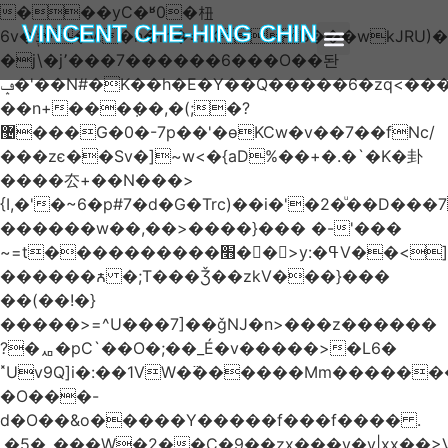
���yC�ʶ0�杻
VINCENT CHE-HING CHIN
6v�ݙ�v:�n�m�=kKB���wkJRU)��>�}
�j\�j՚���7������6���O��돤
ABOUT AUTHOR
ABOUT BOOK
ARTICLES & BLOGS
ݡ�'��N#�K��h�E�Y��Q�����6�zq<����w��FA�^�-
��n+���݂��,�(;�?
޴���G�0�-7p��'�өKCw�v��7��fNc/
���zє��Sv�]~w<�{aD%��+�.�`�K�卦
����厺+��N���>
{I,�'�~6�p#7�d�G�Trc)��i�'�2�ͧ��D
������w��,��>����}��� �-'���
~=t����������׫��ٕ >y:�ߟV��<]����m|
������ꙉ �;T���Ǯ��zkV���}���
��(��!�}
�����>=^U���7]��ǧǊ�n>���z������
?�ퟪ�pC`��O�;��_É�v�����>�L6�
˟Uv9Q]i�:��1VW�߳������Mm������
�O���-
d�O��&o�����Y�����f���f���� .
.�5�_���W�2��Ҫ�9��zx���y�y|xx��>V��s�