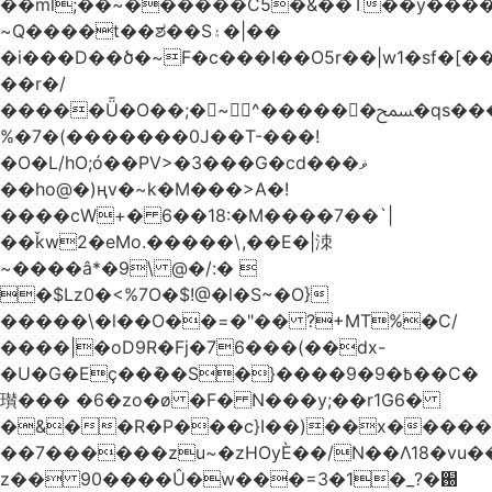
��ml;��~������C5�&��T��y����
~Q����t��ಶ��S۽�|��
�i���D��ծ�~F�c���I��O5r��|w1�sf�[��
��r�/
�����Ǖ�O��;�~^������ﵟ�qs������O�����o=`�����g)�L����
%�7�(�������0J��T-���!
�O�L/hO;ó��PV>�3���G�cd���ޥ
��ho@�)ңv�~k�M���>A�!
����cW+� 6��18:�M����7��`|
��ǩw2�eMo.�����\,��E�|洓
~����â*�9\ @�/:� 
�$Lz0�<%7O�$!@�l�S~�O}
�����\�l��O��=�"�� ?+MT%�C/
����|�oD9R�Fj�76���(��dx-
�U�G�Eç��݇��S�}����ؘ߿�9�9��C�
瓉��� �6�zo�ø �F� N���y;��r1G6�
�&��R�P���c}I��)��x����
��7������zu~�zHOyЀ��/N��Λ18�vu�
z�� 90����Û�w���=3�1�_֐�?