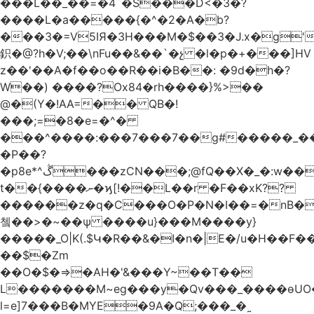
���L��_��=�4`�S���D<�3�?
����L�a�����{�^�2�A�b?
���3�=V5IЯ�3H���M�$��3�J.x�g
鉙�@?h�V;��\nFu��&��`�չ �l�p�+���]HV
z��'��A�f��o��R��i�B��: �9d�h
�?
W��) ����?Ox84�rh����}%>��
@�(Y�!AA=�� QB�!
���;=�8�e=�^�
���^����:���7���7��g#�����_���7Y�.8
�P��?
�p8e*^ڴ���zCN���;@fQ��Χ�_�:w��Ȩo�[4~2�[�?
t��{����ނ�ϗ[!��L��r �F��xK??
������z�q�C���O�P�N�I��=�nB�
쳌��>�~��ѱ ����u}���M����y}
�����_O|K(.$Կ�R��&�I�n�|E�/u�H��F�
��$�Zm
��O�$�=>�AH�'&���Y~��T��
L�������M~eg���y�Qv���_����ɵUO
l=e]7���B�MYE�9A�Q;���_�˷