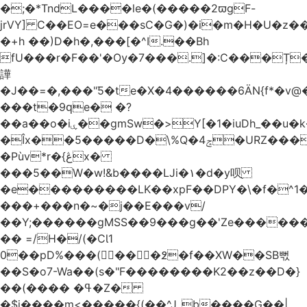
�;�*TndL����le�(�����2ϖgF-
jrVY] C��EO=e���sC�G�)�i�m�H�U�z�
�+h ��)D�h�,���[�^I.��Bh
fU���r�F��'�Ѹ�7���.]�:C���Ț
譁
�J��=�,���"Ƽ�te�X�4������6ӒN{f*�v
���t�9ԛe� �?
��a��o�iۑ��gmSw�>Y[�1�iuDh_��u�k��W�dJ�5�*��l�"`�*�(���U6P
�Îx��5�����D�\%Q�4ݘ�URZ���g��J;�='٣
�Pùv*r�{ڠx�
���5��W�w!&b����LJi�١�d�y呗֭
�e���������LK��xpF��DPY�\�f�^1�
���+���n�~�j��E���v/
��Y;������gMSS��9���g��'Ze������
�� =/H�/(�CƖ1
0��pD%���(󺧋���߶�f��XW��SB뻓
��S�o7-Wa��(s�"F��������K2��z��D�}
��(���� �ߟ�Z�
�$j����m<�����{(��^Jˍb����G��|