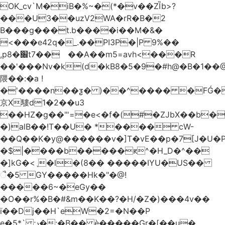
OK_cv`M�iB�%~�(*�v��ZȈb>?
���U3��uzV2WA�rR�B�2
B���g���t.b����i��M�&�
<���e42q�_.��PI3P�|P 9%��
,p8�׌t7��𥉉��A��m5=avh<���R
��'���Nv�k(d�kB8�5�9�#h@�B�1��@
隈��:�a !
�'����n��ƺ� )��^���� �FǴ�
京X䮫d1�2��u3
��HZ�g��"'=�e<�f�(#�ZJbX��b
�)alB��!T��U� *���� cW-
�$|����b�����ԟ^�H_D�^��
�]kG�<ˎ�l�(8�� �����IYU�US��
ૈ�5 GY�����Hk�"�@!
�����6~�eGy��
�O��r%�B�#&m��K��?�H/�Z�)���4v��
ї��Dj��H`eW�2=�N��P
e�5*` ;د�:�B�� è�����Gr�[��u�