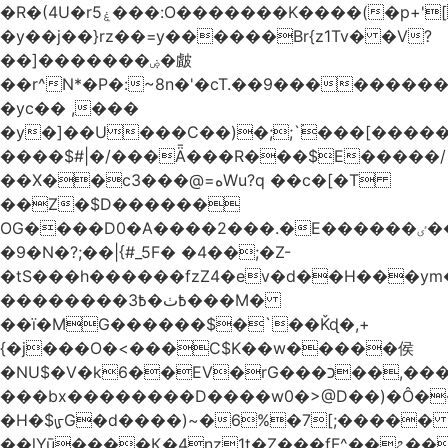
�R�(4U�rۼ5���:O�������K����(�p+'[ҷ����[�[q�c^i��v������z���@�|
�y��j��}rz��=y������Br{z1Tv� �V?
��]�������ۻ�皻
��r^N*�P�:~8n�'�cT.��9�������
�yc�� ,���
�y�]��U���C��)�;;`۬���[�����
����$#|�/���Ǟ���R���$E�����/
��X��c3���@=هWu?q ��c�[�T
��Z�$D������
OG����D0�A����2���.�E������ٸ��C�\��|S�._����Y�F���]}
�9�N�?;��|{#_5F� �4��;�Z-
�tS���h������fzZ4�ev�d��H���y
��������߿ٺ�߿3���M�
��ї�MG������$�`��Ǩɖ�,+
{�j���O�<���C$K��w�����侯
�NU$�V�k6��EV�rG���כ��,���x�}
���bx��������D����w0�>@D��)�Ô����c
�H�$ᡁG�d����)~�6%�7[;����� 
��lYū����Қ�4nz1t�Z���fF^��೭��