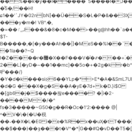
��%��k�y��I�����`5����I�J���
�ͩ5�/��H!
ɕ1��'`JY�02n|bN]��Ü��S�L�P�&��3
���y�m�! VB^.�,
�=��ٵ,,J���&�8�c�M��>��g@hh��`a���ء�{(�"�ߊ!s�z?
$T-
B�����,�[�y���Ah��|]�MeS��%I��`
�1Ia��?~Q
l�Z����r�޷�X��F
���V�ͦ�҂���+ۘ.�
2��L[�yD�~��1��mc]��5o�+�2g�kr�
㕧���/}
�Y�d�k���si>҉6��YLp�*>E*�A�&SmL7
�d�G ���X�g�S��A�yE�7d+ k�D.}i$O
�[ġb6�j�$����돦e����? �|i�2-
����M�/�^
fs�3�����~G50�g��R�Oc�1'2:���� @
|
˄�;V�\�(�U�税
��˖��X�L�E0 i�e�%R�x��uҲ�tT�����4{�D�,��Q
��$���)�
�ȝ���t�V^�*|G��#Q�vD��T5�