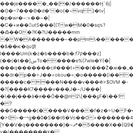
���je�����_��[�/������Ӈ`6j|
�O�~7���Ө�d�'�o{�~vq}�tv|
�p�wr�~:=��~�|
�C�+ͷ��utS���[{7w�M�0�sqԏ?
�߷��O�?K�?U�����mm
�W�A�������~��pm\�������
�&��ѥ�qu깱
l����Um{k�z�b����b�.f7ק���z]
{��{�t��]ښTo�����e%{7wIe�Y{�|
���q�������c#���t+��(���݃Z�ʍ��_����������څd}z���W>^���
��dr�p��=J��=okou�=;�o�����[i���ۻ?
�����c����N����v���֍>$OVM �-
�?[����K7����v���֧J�~/U���|
�\��j���ӓ�я��Ó��@n2\[���ۇF�\��1
�?
��G�����{�����V����f�z�=U�F���7��ջD:��
�>I]~�⟿g��ʬ�S��t6�Vo��O+�������48�+���OG�߿w������zq
|Y��V�q��������]�~؜5�*ޗ����X��{Q9�~R�*O��_?
y�{��������۷�