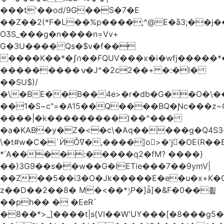
���t'��оd/9G��S�7�E
��Z��2(*F�L��%p����;^@E�ȁ3;��j
OӠS_���g�n����n݂=Vv+
G�3U���� Qs�$v�f��
����K��*�ʃꪒ��FQUV���x�i�wfj����
���������ݍ�J^�2c2��+ �:�I�
��SU$)/
��1�S~c"=�A15��Q����BQ�Ɲc���z
����|�k���������)��^���
�a�KAB�y�Z�<�c\�Aq�����g�Q4S
\�t#w�C�`ЍǑߜ�,����]o>�'jٍ�OE(R��B��b���ST�K|Q9�$�
*΄A����:�����q2�fM? ����}
��)3G9��s��w��G�lETie���7��9ymV|
��Z��5��i3�O�Jk�����E�e�u�x+K�
z��D��2��8� M�<��*ݱP�]ǡ]�&F�0��횙
��ph�� � �EeR`
�8��*>_]����t|s{VI��W'UY���[�8���g