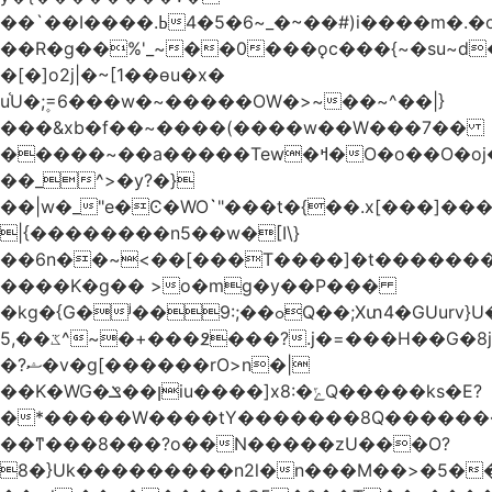
��`��I����.ߕ�_~6�5�4~��#)i����m�.�o��G?
��R�g��%'_~��0���ǫc���{~�su~d�
�[�]o2j|�~[1��өu�x�
u֫U�;۪=6���w�~�����OW�>~��~^��|}
���&xb�f��~����(����w��W���7��
�����~��a�����Tew
�ߞ�O�o��O�oj����mt�]����]����7ؔ�˓�u�|
��_^>�y?�}
��|w�_"e�Ͼ�WO߭`"���t�{��.x[���]�
|{��������n5��w�[I\}
��6n��~<��[���T����]�t�������
����K�g�� >o�mg�y��P���
�kg�{G�ʲ��9:;��ߋQ��;Xտ4�GUurv}U�"}}
ػ��,5^~�+���߶���?.j�=���H��G�8j^�~��^�W����EWɗ�ǋ�_�_�T.G?
�?ޝ�v�g[������rO>n�|
��Κ�WG�ן��ݏiu����]x8:�ݻQ�����ks�E?
�*�����W����tY�������8Q�������
��ͳ���8���?o��N�����zU���O?
8�}Uk���������n2l�n���M��>�5�