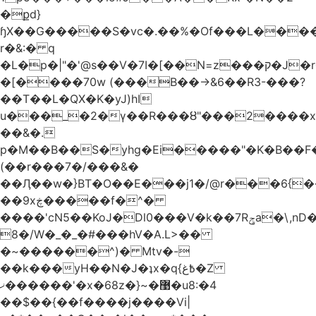
�քd}
ɧX��G�����S�vc�.��%�Of���L�����T�5��ω����>��d
r�&:� q
�L�p�|"�'@s��V�7I�[��N=z���ק�Ϳ�r�M%�#f���A/1��j
�[����70w (���B��->&6��R3-���?
��T��L�QX�K�yJ)hI
u���_�2�ү��R���ȣ"���2����x�
��&�.
p�M��B��S�yhg�Ei�����"�K�B��F
(��r���7�/���&�
��Ӆ��w�}BT�O��E���j1�/@r���6{
��9xڿ�����f�^�
����'cN5��KoJ�Dl0���V�k��7Rݯa�\,nD�ɌI��'���0~�5qB
8�/W�_�_�#���hV�A.L>��
�~������^)� Mtv�-
��k���yH��N�J�ʇx�q{߿غ�Z
ޚ������'�x�68z�}~�޹�u8:�4
��$��{��f����j����Vi|