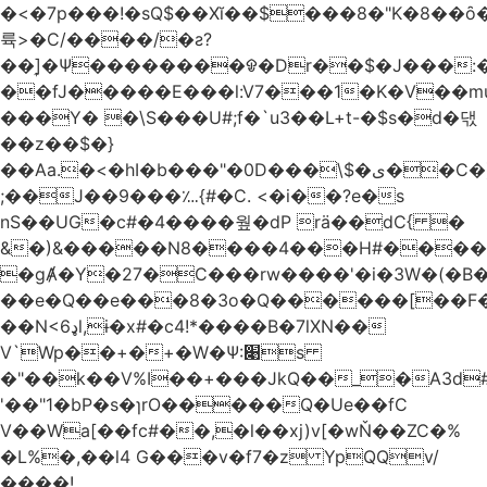
�<�7p���ǃ�sQ$��Xĭ��$���8�"K�8��ȏ�;��7��&c���?8c�q�ݢ_ �p���r��
륙>�C/����/�ƨ?
��]͎�Ψ������
��ᱫ�Dr��$�J���:
��fJ�����E���l:V7���1�K�V��mu
���Y� �\S���U#;f�`u3��L+t-�$s�d�댃
��z��$�}
��Aa.�<�hI�b���"�0D���\$�ی��C�)pY� ���QH���$��m��n<�̉�����nj��
;��J��9���؊{#�C. <�i��?e�s
nS��UG�c#�4����웦�dP rӓ��dC{ �
&�)&�����N8����4���H#�����
�gȺ�Y�27�C���rw����'�i�3W�(�B�Z
��e�Q��e���8�3o�Q������[��F�M~T5�
��N<6ډl,ɨ�x#�c4!*����B�7lXN��
V`Wp��+�+�W�Ѱ:׉s
�"��k��V%I��+���JkQ��_�A3d#�
'��"1�bP�s�ɿrO�����Q�Ue��fC
V��Wa[��fc#��,�l��xj)v[�wŇ��ZC�%
�L%�,��l4 G���v�f7�z YpQQv/
����!