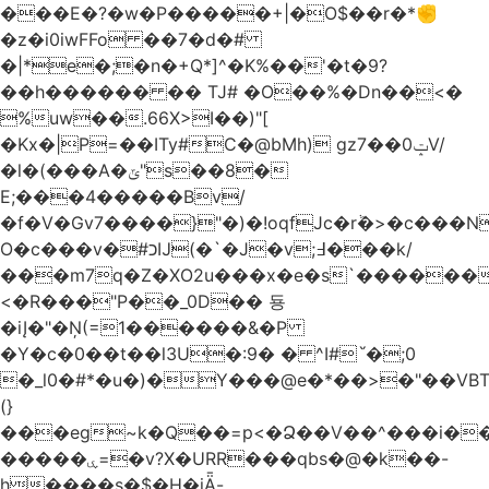
���E�?�w�P�����+|�O$��r�*✊
�z�i0iwFFo ��7�d�#
�|*e�;�n�+Q*]^�K%��'�t�9?
��h������ �� TJ# �O��%�Dn��<�
%uw��.66X>ӏ��)"[
�Kх�|P=��ITy#C�@bMh) gz7��0ݓV/
�l�(���A�ݶ"s��8�
E;���4�����Bv/
�f�V�Gv7����}"�)�!oqfJc�rٞ�>�c��
O�c���v�#כĲ(�`�J�v;߃���k/
���m7q�Z�XO2u���x�e�s`������<
<�R���"P��_0D�� 둉
�iĮ�"�Ņ(=1������&�P
�Y�c�0��t��l3U�:9� � ^I#`́�;0
�_l0�#*�u�)�Y���@e�*��>�"��VB
(}
���eg~k�Q��=p<�Ձ��V��^���i��
�����ۑ=�v?X�URR���qbs�@�k��-
h����s�$�H�iǞ-