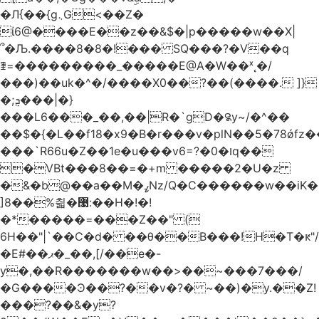
�Л{��{g܆G<��Z�
ί6@����E��z��&$�|p�����w��X|
՞�Љ.����8�8�!��� SQ���?�V��q
ꄿ=���������_�����E@A�W��ˣ˛�/
���)��uk�^�/����X0��?��(����. ]}
�;ܯ���|�}
���L6���_��,��|R�`gD�꯲y~/�^��
��$�{�L��f18�x9�B�r���v�plN��5�78ǿfz
���`R66u�Z� �1e�u���v6=?�0�וq��
�VBt���8��=�+m �����2�U�z
�&�b@��a��M�ߨNz/Q�C������w��iK�
]8��%칇�޹:��H�!�!
�*�����=���Z��" (
6H��"|`��C�d� ��θ��B���!H�T�ԟ"/
�E#��ޕ�_��,[/��e�-
y�,��R�������w��>��~���7���/
�G����Ͽ��?��v�?� ~��)�y.��Z!
���?��&�y?