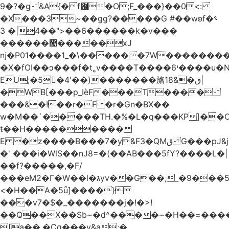
�9?�ɡ &A{�f޼�O;F_���}��0<:
�X���3~��gg?�����G #��wʚf؝�
�6��<"��4|� 3�����k�v���
������޺�����xJ
ǌ�P01����
1_�\������7W��������ߝ�7�m
�X�fOI��ͻ���f�t˿v����T����י6����u�N��u�������u�Tm�F��XS��h-
EU;�5�4'��)�������旛ڧ�&18|
�WB[���p_IѐF���T����
���&�!��r�F�r�Gn�BX��
w�M��`�����TH.�%�L�q���KP]��O
ŧ��H��������
�
E �z����B���7�y&F3�QMق G���pJ&j�^GN@�ga��)X�R��E@�S
�' ���i�WlS��nJ8=�(��AB���5fY?����L�|
��f?�����,�F/
���eM2�Γ�W��l�גyv��G��,_�9���5`�CirX�lǣ=uz��I�;
<�H��A�5ǚ]����}
���v7�$�_�������j�!�>!
��Q��X��Sb~�d^����~�H��=���
[a��,�Cg���v&ۣa;�