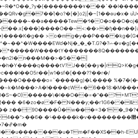
Rv�g�7��(͛�o?�[�]o2j|�~[1��өu�x� u
�����~��a�����Tew
�ߞ�O�o��O�oj����mt�]����]����7ؔ�˓�u�|
t�{��.x[���]����O��~<:��>�ɧ��n��[
� >o�mg�y��P��� �kg�{G�ʲ��9:;��ߋQ�
�n2l�n���M��>�5��|
�h�Y����q����tV?J��[��y�|rQ>K�
@�l�S~�O}�����\�l��O��=�"�� ?+MT
��
z�� 90����Û�w���=3�1�_֐�?�9?�ɡ &A{�f޼�O;F_���}��0<:
�