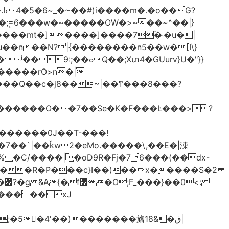
֫U�;۪=6���w�~�����OW�>~��~^��|}
u��n��N?|{��������n5��w�[I\}
�;Xտ4�GUurv}U�"}}
g������O��7��Se�K�F���Ŀ���> ?
%�C/����|�oD9R�Fj�76���(��dx-