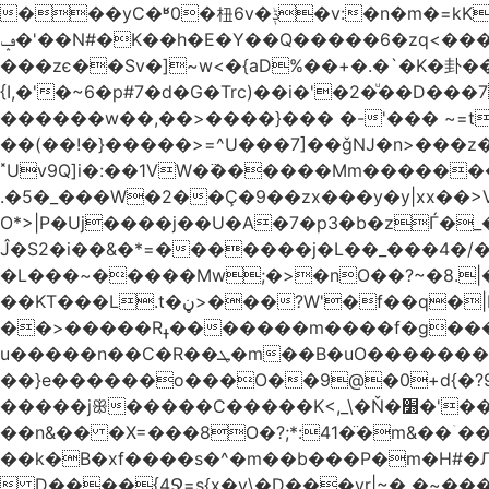
���yC�ʶ0�杻6v�ݙ�v:�n�m�=kKB���wkJRU)��>�}�j\�j՚���7������6���O��돤
ݡ�'��N#�K��h�E�Y��Q�����6�zq<����w��FA�^�-��n+���݂��,�(;�?޴���G�0�-7p��'�өKCw�v��7��fNc/
���zє��Sv�]~w<�{aD%��+�.�`�K�卦
{I,�'�~6�p#7�d�G�Trc)��i�'�2�ͧ��D
������w��,��>����}��� �-'��� ~=t����������׫��ٕ >y:�ߟV��<]����m|
��(��!�}�����>=^U���7]��ǧǊ�n>���z
˟Uv9Q]i�:��1VW�߳������Mm�����
.�5�_���W�2��Ҫ�9��zx���y�y|xx��>V��s�
O*>|P�Uj����j��U�A�7�p3�b�zЃ�_�_��o?T�Ç����
Ĵ�S2�i��&�*=�������j�L��_���4�/����� 
�L���~�����Mw;�>�nO��?~�8.|���ݺ�O�*�\:O��׷�{�I��dK=�U��� .�5����2w��?Q�u@bru�8ڼ�
��KT���L.t�ڼ>���?W'�f��q�|b�ÛJ����}��V���z}
��>�����Rߪ�������m����f�g����p=Tn��f��~���9V�������ϛ�q����?�Q��`����M��5�𳲻
u�����n��C�R��ܛ�m��B�uO�������S卹�(J~-�o�����?���ʾ9߿6�����)5h�����@} ?�_=����ܞp}
��}e������o���O��9@�0+d{�?96
�����jꕥ�����C�����K<,_\�Ň�׻�'�����W�S����a>�9;�~��#{����`ru��5|S=�8~S���5���r�;,_���Y#�^� 
��n&�� �X=���8O�?;*:41�̈�m&��
��k�B�xf����s�^�m��b���P�m�H#�Л
 D����{4Ջ=s{x�y\�D���yr|~� �~