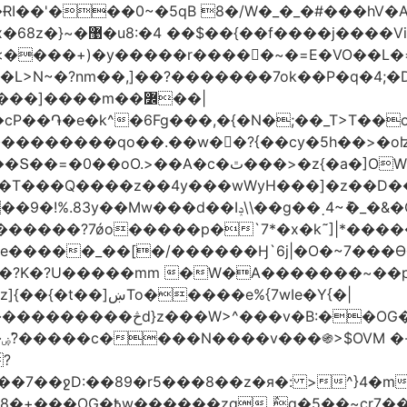
��$��{��f����j����Vi|ۊ�*��+��C��˪�l��v+=*��
��k���yH��N�J�ʇx�q{߿غ�Z ޚ������'�x�68z�}~�޹�u8:�4
e�k^�6Fg���,�{�N�;��_T>T��ο�U��Q�7LN
������������qo��.��w��?{��cy�5h��>�o
r��t�W�W�.���ʶzm��y�������o��C����/
��?7ǿo�����p�`7*�x�k˜]|*�����Ƶ��!
e�����_��[�/������Ӈ`6j|�O�~7���Ө�d
O�?K�?U�����mm �W�A�������~��
v�B:��OG�������/
|
89�r5���8��z�я�: >^}4�mG��@��.�����S��
_߮q�5��~cr7���?