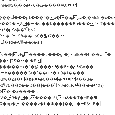
�AG;|
4ԫ���2�S��#��K�����5n���`7���
(*�v��ZȈb>?
%�� ,p8�׌t7��𥉉
�1d�A隈��:�a !
<��]vFg����Ԏ���g �)alB��!T��U�
��DS�� �$|
Y�����Hk�"�@!�����6~�eGy��
+�Khw�Za��&e!�0���[ K��3�
@70��z��D��]���}}Ǌ�ԘR����zڍ}
�r�x���� ؞
�T�HS�₝
AQ�bp�, ����v�b�Җ��]���f3B�|