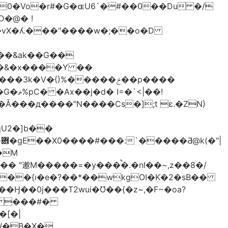
��vX�ʎ.���"����w�;��o�D
͖���&ak��G��
��&�x����Y ��
�V�{)%�����ݲ��p����
|��!
Ǎ���д����"N����Cs�];t ɛ.�ZN}
qU2�]b��
|
M�����=�y���̚�.�nl��~,z��8�/
+��{ı�e�?��*��wkgOI�K�2�sB��
�V� ���#�
NW�B�X�