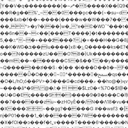
|Y��V�q��������]�~؜5�*ޗ����X��{Q9�~R�*O��_?y�{��������۷� ��`��I����.ߕ�_~6�5�4~��#)i����m�.�o��G?
��R�g��%'_~��0���ǫc���{~�su~d��Q
���&xb�f��~����(����w��W���7�� 
��_^>�y?�}��|w�_"e�Ͼ�WO߭`"���
��6n��~<��[���T����]�t�������}����K�g�
ػ��,5^~�+���߶���?.j�=���H��G�8j^�~��^�W����EWɗ�ǋ�_�_�T.G?�?ޝ�v�g[������rO>n�|
��Κ�WG�ן��ݏiu����]x8:�ݻQ�����ks�E?�*�����W����tY�������8Q���������Q��c�j8��~|��ͳ���8���?
o��N�����zU���O?8�}Uk��������
��ml;��~������C5�&��T��y����
~Q����t��ಶ��S۽�|�� �i���D��ծ�~F�c���I��O5r��|w1�sf�[���??��r�/
�����Ǖ�O��;�~^������ﵟ�qs������O�����o=`�����g)�L���� %�7�(�������0J��T-���!
�O�L/hO;ó��PV>�3���G�cd���ޥ ��ho@�)ңv�~k�M���>A�!����cW+� 6��18:�M����7��`|��ǩw2�eMo.�����\,��E�|洓
~����â*�9\ @�/:�  �$Lz0�<%7O�$!
�U�G�Eç��݇��S�}����ؘ߿�9�9��C�瓉��� �6�zo�ø �F� N���y;��r1G6� �&��R�P���c}I��)��x�����S�2
��7������zu~�zHOyЀ��/N��Λ18�vu�
�X���3~��gg?�����G #��wʚf؝� �6��<"��4|� 3�����k�v��� ������޺�����xJ
ǌ�P01����
1_�\������7W��������ߝ�7�m
�X�fOI��ͻ���f�t˿v����T����י6����u�N��u�������u�Tm�F��XS��h-EU;�5�4'��)�������旛ڧ�&18|