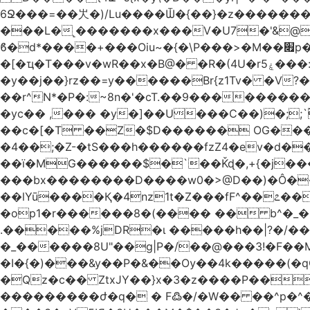
6Ջ���=��㞤�)/Lu����Ѿ�{��}�z��������@�
���L�˻�������x���V�U7�'&@
ϐ�d*����+���Oiu~�{�\P���>�M��׏p���I���䳷��{!�w?([��� TY;%޽�M���Uq�>~���a�;�@�+�/
�[�ҵ�T���v�wR��x�B@� �R�(4U�rۼ5���:O�������K����(�p+'[ҷ����[�[q�c^i��v������z���@�|
�y��j��}rz��=y������Br{z1Tv� �V?�
��r^N*�P�:~8n�'�cT.��9�������
�yc�� ,��� �y�]��U���C��)�;;`
��c�[�T ��Z�$D������ OG����D0�A����2���.�E�����
�4��;�Z-�tS���h������fzZ4�ev�d��H�
��ї�MG������$�`��Ǩɖ�,+{�j���O�<
���bx��������D����w0�>@D��)�Ô����c� \�3����א���= �H�$ᡁG�d����
��lYū����Қ�4nz1t�Z���fF^��೭��
�op1�r������8�(���� �� b^�_�Mp�nĉ�� ���!'�j(
.�����%jDR�ɩ �����h��|?�/�
�_������8U"��g|P�/��@���3!�F��
�I�{�)���&y��P�&��Ѹ��4k�����(�
�Qz�c�� ZtxJY��}x�3�z����P��
���������ժ�q� � F߷�/�W�� ��^p