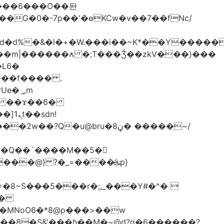
*�i#id�d%�&�l�+�W.���i��~K*��Y���
L6�
���f���� .
�؃m
dn!
��
�MNoO6�*8@p���>��w
��8�S&'���ɦ��M�ܼ~@d?q�6������?