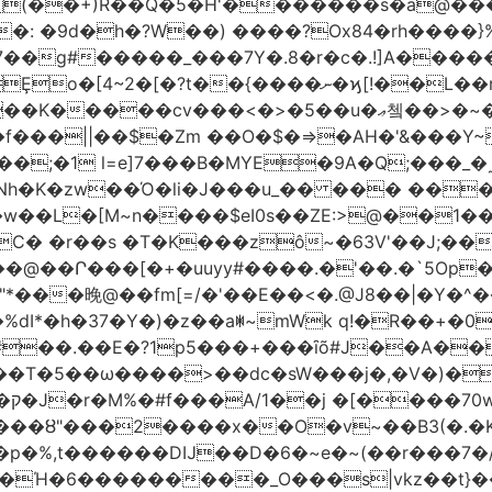
(��+)R��Q�5�H'�������s�a@���
�: �9d�h
�?W��) ����?Ox84�rh����}
�����_���7Y�.8�r�c�.!]A�����t�n�ݦ��@|
�<�>�5��u�ޢ쳌��>�~��ѱ ����u}���M����y}
��f���||��$�Zm ��O�$�=>�AH�'&���Y
;�1 l=e]7���B�MYE�9A�Q;���_�
h�K�zw��Ό�li�J���u_�� ��� ��
�$eI0s��ZE:>@��1��t�;KP��؁23����V9��<fV8
C� �r��s �T�K���zô~�63V'��J;��
+�uuyy#����.�'��.�`5Op��׏O7� ��Du�!'��O�~9
�晚@��fm[=/�'��E��<�.@J8��|�Y�^�
�%dI*�h�37�Y�)�z��aꂐ~mWk q!�R��+
�‍�.��E�?1p5���+���ȋõ#J��A��
c�sW���j�,�V�)�Ί��WAٯVM�Y�Lhass��[��G���m����8
��?
R���ȣ"���2����x��O�v~��B3(�.�K
�p�%,t������DĲ��D�6�~e�~(��r���7�
��Ή�6�
��������_O���s|vkz��t}��9xڿ�����f