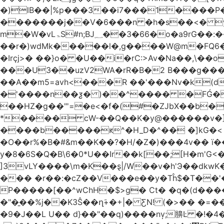
�)lB��|%p���3��i7���1����P�J2i�H� WÎ^
�������j��V�6���n �h�s��<� y�
m�W�vLۃЅ#n;BJ؁��3�66�o�a9rG��:�����W�QКY�4����8���u4�̒*�Q�����cǏ���pL���`�b��egLz�j�Ms9i�e�d�����Ź͊�u,|l2.
��r�)wdMk�����l�,g����W@m�FQ6
�Irçj>� ��}o� �U��i�rC:>Av�Na��,\��
���U3��uzV2WA�rR�B�2 B���g���t.b
��A��m5=avh<���R ��'���Nv�k(d
�'����n��ƺ� )��^���� �FǴ�
��HZ�g��"'=�e<�f�(#�ZJbX��b�
����b�����ԟ^�H_D�^�� �]kG�<
�O��r%�B�#&m��K��?�H/�Z�)���4v�� ї��Dj��H`eW�2=�N��
y�8�6S�Q�B\6�0*U��Ir��k[��;[H�m'G
]3vLY����\m�K��ȿ|/W��v�h'Э��dkwK��
��� �r��:�cZ��V���e��y�Tĥ$�Τ��'
P�����[��^wChH�$>g� Ct� �q�(d�����E�թ8%
�"�̱��%j��K3Ŝ��ղَ+�+|� ƸN! (�>�� �
�9�J��L U�� d}��"��q)����nv̦;䑄Ŀ �!�4�����