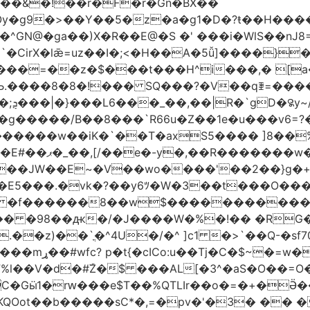
��&�!��r�F�r�Gn�BX��
Oy�g9�>��Y��5�z�a�g1�D�?ŧ��H��
�z�$���t���H^i���,� [a��,�Cg���v
Љ.����8�8�!��� SQ���?�V��qꄿ=���
��
B��8 ���`R66u�Z� �1e�u���v6=?�0�וq�� �VBt���8�
�b@��a��M�ߨNz/Q�C������w��iK�`
��T�axS5���� ]8��%칇�޹:��H�!�!�*�����=���
/�G����Ͽ��?
?9��JW��E~�V��wo����'��2��}g
�vk�?��y6ﾂ�W�3��t���O����a���!���
�[ �f������8��w$�����������
�h�� �98��ԫ�/�J����W�%�!��
�RG�
�^4U�/�^ ]c1 �>`��Q-�sf70]�hLڝ��á� ;-z���
ۧ�_�.����o�?
l��V�d�#ۜZ�$ ���AL[�3^�aS�O��=O�
�KQOot��b�����sC*�,=�pv�'�3� ��