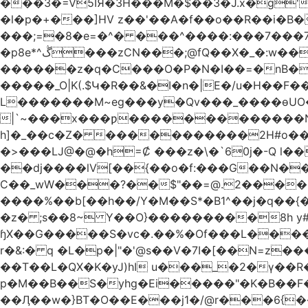
���3�=V5IЯ�3H���M�$��3�J.x�g'
�l�p�+���]HV z��'��A�f��o��R��i�B�
���;=�8�e=�^� ���^����:���7���7��g#
�p8e*^ڴ���zCN���;@fQ��Χ�_�:w��Ȩo�[4~2�[�?t��{����ނ�ϗ[!��L��r �F��xK??
������z�q�C���O�P�N�I��=�nB���K�����cv��
�����_O|K(.$Կ�R��&�I�n�|E�/u�H��F
L�������M~eg���y�Qv���_����ɵUO��
|`~���x���ƿ�������������N
h]�_��c�Z� �����������2H#o��w��L�[M~n���
�>���Ǉ@�@�h=Ȼ ���z�\�`60j�-Q l��
��dj����lV[��{��o�f:���G��N���@��Ր���[�
C��_wW���?��$"��=@.2����"*��
����%��b[��h��/Y�M��S*�B1^��j�q��{
�z� ;s��8~ Y��O}���������8h y#
ɧX��G�����S�vc�.��%�Of���L�����T�5��ω����>��d
r�&:� q �L�p�|"�'@s��V�7I�[��N=z���ק�Ϳ�r�M%�#f���A/1��j �[����70w (���B��->&6��R3-�
��T��L�QX�K�yJ)hI u���_�2�ү��
p�M��B��S�yhg�Ei�����"�K�B��F
��Ӆ��w�}BT�O��E���j1�/@r���6{