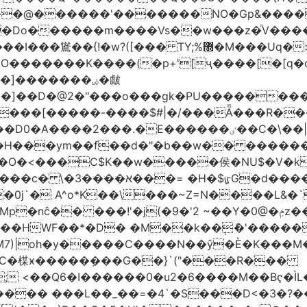
�����'�������NO�Gp&����? ������sE
�Do������m����Vs��w���z�ͪV���
�]�������ۻ�皻
���]��D�@2�"���o���gk�PU��������
۬���[�����-����$#|�/���Ǟ���R���$
�ٸ��C�\��|S�._����Y�F���]}�9�N�?;��|{#_5F�
��ym��f��d�"�b��w�� ��������߿ٺ�߿3�
���C$K��w�����侯�NU$�V�k6��EV�
)~�6%�7[;����� 8:�@�ՄL
�0j`� A^o*K��\���~Z=N����L&�
�9�'2 ~��Y�0@�ݦz����㐟 �������M_F��d"���<���Gso
���HWF��*�D� �M��k��݄ެ�'����
M7)|oh�y�����C����N��ŷ�È�K���M
qC�楳ӿ�����ܼ���G��}`("���R���
; <��Q6�I������0�u2�6����M��Bҁ�ÌL�
�^���� ���L��_��=�4`�S���D<�3�?