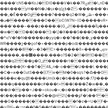
����'cN5��KoJ�Dl0���V�k��7Rݯa�\,nD�ɌI��'���0~�5qB 8�/W�_�_�#���hV�A.L>�� �~������^)� Mtv�-
��_�Ê���Og����7����q2�W�ڟݽ~���<����+)�y�����r�����~�=E�VO��L�=��ױ2sw�������/'���|
�ܒ��������O��oϾ(W7N~(O�����vR+�L>N~�?nm��,]��?�������7ok��P�q�4;�D'���'?
���'���~���z����:�}Gݭ������Ïկ�����]����m��߼��|
�w��O��]���}:�\]�X���S���O����cP��֏�
�*v/V�f�N�����a�yyq�>��?��{��_y
WR����շ��ǫof�=��o���p�oʣ���������Տ��=�0��oO.>��A�c�ٿ���>�z{�a�]OW�
��ۇ�I��8�\~�3�C>������ß=����ݡyx�T���Q����z��4y���wWyH��� ]�z��D�����i��Cͯ�~7�����=���*��_o��y<=z+����T/
�����_��߼����.���o?$�2��6O��ï[��9�!%.83y��Mw���d��Iݚ\\��g��4~ު�_�&�Qpu$킋|
���q2��g�O_ʇ�����rt�����{�������
�{����[K=��T�|4&_n�-o���U���\ ���j
�C�+ͷ��utS���[{7w�M�0�sqԏ?�߷��
�&��ѥ�qu깱l����Um{k�z�b����b�.f7ק���z]{��{�t��]ښTo�����e%{7wIe�Y{�|
���q�������c#���t+��(���݃Z�ʍ��_����������څd}z���W>^���
��dr�p��=J��=okou�=;�o�����[i���ۻ?҇�����c����N����v���֍>$OVM �-�?[����K7����v���֧J�~/U���
�\��j���ӓ�я��Ó��@n2\[���ۇF�\��1 �?
��G�����{�����V����f�z�=U�F���7��ջD:��
�>I]~�⟿g��ʬ�S��t6�Vo��O+�������48�+���OG�߿w������zq