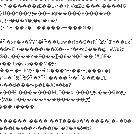
��L͌�>NVɶZٿ���}����fG-
�U��^�����~uqr�����y����v�
�xn�Ϸ�ӲY^���Uuw�r{b�S�rRz\Fh��ux
E�����/��X��c3���@=هWu?q
��M�
rG���כ��,���x�}
`��d���p�L�A@�ba?
�:Vux 5���?��A��������
���o����!
�����{���� ��T���o�'�����}�~�0�
����L�a�����{�^�2�A�b?