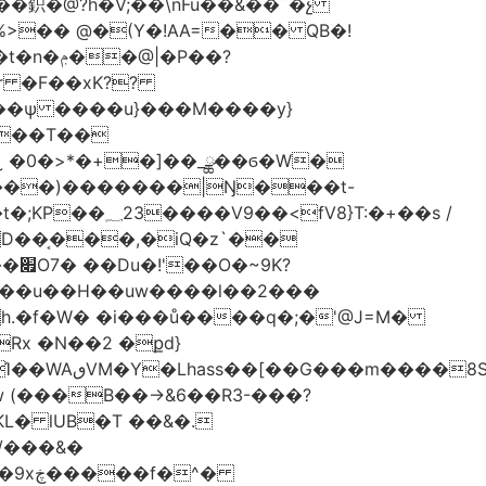
�鉙�@?h�V;��\nFu��&��`�չ
%>�� @�(Y�!AA=�� QB�!
�P��?
~��T��
˷ �0�>*�+�]��_ྪ��ϭ�W�
���)�������|Ŋ���t-
}T:�+��s /
D��͔���,�iQ�z`��
K?
��u��H��uw����l��2���
�0h.�f�W� �i���ů����q�;�'@J=M�
Rx �N��2 �քd}
S��J.��
L� lUB�T ��&�.
/���&�
�^�