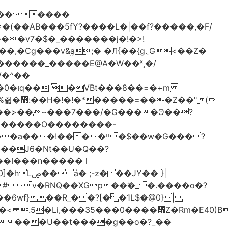
������
�
&ۣa;� �Л{��{g܆G<��Z�
������_�����E@A�W��ˣ˛�/
�=�+m
Z��" (
�+�����O��������-
�ײ �$��w�G���?
��J6�Nt��U�Q��?
�I���n����� l
JY�� }|
�6wf}��R_��?[� �1L$�@0}
|
 ����U��t����g��o�?_��