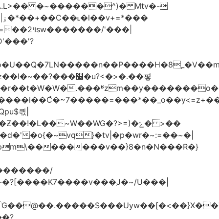
�
�����n��P����H�8֚_�V��m�boK=��O�&����
ʫ��l�~��?���໹�u?<�>� .��폏
�Լ��~W��WG�?>=)�ݺ� >��
�'�o{�~vq}�tv|�p�wr�~:=��~�|
pm\��������v��}8�n�N���R�}
�Uyw��[�<��}X��TG�O���N��֓��zu�}8:6O�ڧ��