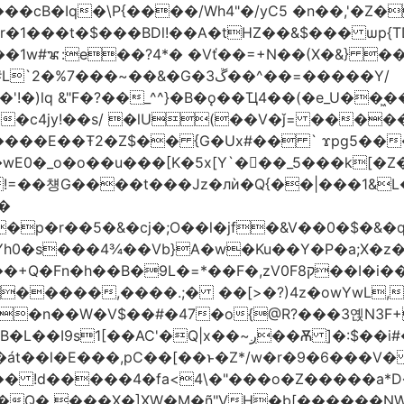
�1w#ꦨ:e��?4*� �Vť��=+N��(X�&} 
�~��&�G�ڱ3��^��=�����Y/
!�)lq &"F�?��_^^}�B�ǫ��Ҵ4��(�e_U��
��c4jy!��s/ �lU(��V�ǰ= ���
�E��Ŧ2�Z$�� {G�Ux#�� ` ϫpg5�����3k
��[K�5x[Y`�򡙝��_5���k[�Z�G�ޡ%pC� �Ax��j�d� I=�`<
=��첑G����t���Jz�лѝ�Q{��|���1&L�
�
�p�r��5�&�cj�;O��l�jf�
&V��0�$�&�
A�w�Ku��Y�P�a;X�z�܎�gE��X0����#���:`�����Ƌ@k(�"
��B�9L�=*��F�,zV0Fק8��I�i��M
����,����.;� ��[>�?)4z�owYwL,�� "遫
��n��W�V$��#�47�o{@R?���3옍N3F
�:$��i#��Ӈ��0j���T2wui�Ʊ��{�z~,�F~�oa?
t6�át��l�E���,pC��[��ͱ�Z*/w�r�9�6��
�n�Q� ���X�]XW�M�ñ"VH�b[������