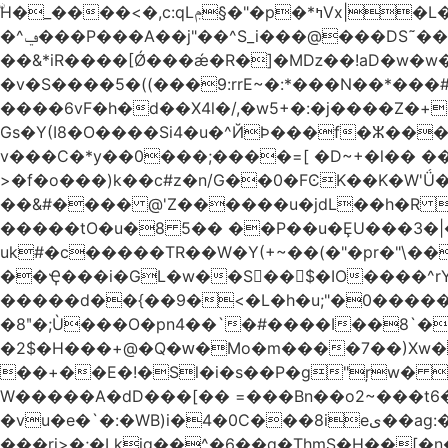
ۨH�_����<�,c:qLݦ§�"�p�*ߤVx|�L���cB�Iq�\P{����/Wh4"�/yC5 �n��,'�Z�0�Vo�r#�G�ɶU߀��#�`6��Du �/
�^ݠ���P���A��j"��^S_i���@���DS˜��r�1���t�$���BDl!��A�tHZ��&$��� ѡp{TD�@� !
��&*iR����[Ǿ���ǽ�R�]�Mǲ��!aD�w�w�
�v�S����5�((���9:rrE~�:*���N��*���#L`2�%7��
����6vF�h�d��X4l�/,�w5+�:�j����Z�+�'
Gs�Y(I8�O����Si4�u�^ЙÞ���f�ⵣ��
v���C�*y��0���;����=[ �D~+�l�� ����
>�f�o���)k��c#z�n/G��0�FϾK��K�W'Ǘ�wE0�_o�o��u�
��&#���� @'Z������u�jdL��h�R !
�����tO�u�8 5�� ��P��u�ȨU���3�|
uk#�c�����TR��W�Y(+~��(�"�pr�"\��
��Ҿ���i�GL�w��S��$�IO����^rYh0�s���4¾��Vb}
�����d��{��9�<�L�h�u;"�0������+Q�Fn�h
�8ʺ�;Ù���O�pn4��`�#����I��8`��
�2$�H���+@�Q�ԝ�Mo�m����7��)Xw
��+��E�!�Sl�i�s��P�g"ŗw� B�L��I9s1[��AC'�Q|x��~ږ��Ѫ ]
W�����A�dD���[�� =���Bn��o2~���
�vu�e�`�:�WB)i�4�0C���8ieى��ag:�� !d�����4�fa<4\�"���o�Z�����a*D�[�|
���ri>�;�Lkjg��^�6��q�ThmS�H��[