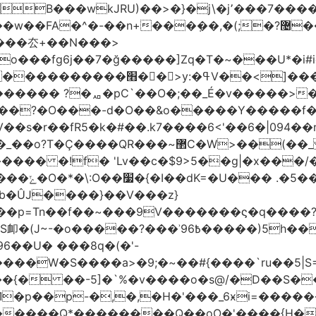
����厺+��N���>
���7o���fg6j��7�ğ�����]Zq�T�~���U
������ꙉ �;T���Ǯ��zkV���}���
������ ?�ퟪ�pC`��O�;��_É�v�����>�
���?�O���-d�O��&o�����Y�����f
r��fR5�k�#��.k7����6<'��6�|094��rUe
QR���~޲C�W>��(��_ ��ϫ��6�
�!f� 'Lv��c�$9>5��g|�x���/��]ܢ1t��s
 �����~/
��U� ���8q�(�'-
ۤ���{� ��-5]�`%�v����o�s@/�D��S
�p��p-�,�,�H�'���_6ӿi=
�����
�������Q*��������Q��oO�'����{H�