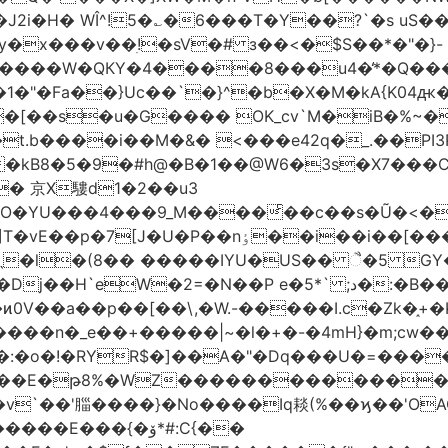
!5�؎�6���T�Y��?`�s uS��m�#$�܄�R�ڣ�6���
x���v��ׅ!�sV�# з��<�$S��*�"�}-
�1�"�Fa��}Uc��`�}^�b�X�M�kA{K0
o�[��s�u�G���� OK_cv`M�iB�%~�
����i��M�&� <���e42q�_.��PI3P�|P 9
�kB8�5�9�#h@�B�1��@W6�3s�X7���CL]
� 京X䮫d1�2��u3
O�YU���4���9_M����ͨ��c��s�Ũ�<�
*���� cW-��Q��K�y@������v�]T�vE��p�7[J�U�P��nٶ��i��i��[�
�
ˎ�l�(8�� �����IYU�US�� ૈ�5 G
P e�5*` ;د�:�B�� è�����Gr�[��u� u9�l����)-
<�ͷ0V��a��p��[��\,�W.-�����I.c�Zk�֑
��n�_e��+�����|~�l�+�-�4mH}�m;cw��:
�:�o�!�RYR$�]��A�"�Dq���U�=����
�WZ�������������V�R�ر�ځ����c*}eo&�
=��v`��'䐉����}�No����Iq䎦(%��ϗ��'O
E���{�ۆ*#:C{��