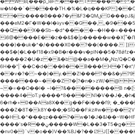
�WB[���p_IѐF���T���� �
w�M��`�����TH.�%�L�q���KP]��
E �z����B���7�y&F3�QMق G���pJ&j�^GN@�ga��)X�R��E@�S �' ���i�WlS��nJ8=�(��AB���5fY?����L�|��f?�����,�F/
���eM2�Γ�W��l�גyv��G��,_�9���5`�CirX�lǣ=uz��I�;<�H��A�5ǚ]����}���v7�$�_�������j�!�>!
��Q��X��Sb~�d^����~�H��=������=�
ί6@����E��z��&$�|p�����w��X|՞�
���)��uk�^�/����X0��?��(����. ]}�;ܯ���|�}���L6���_��,��|R�`gD�꯲y~/�^
��$�{�L��f18�x9�B�r���v�plN��5�78ǿfz��g�����/
�����2�U�z �&
6H��"|`��C�d� ��θ��B���!H�T�ԟ"/�E#��ޕ�_��,[/��e�-y�,��R�������w��>��~���7���
��v�?� ~��)�y.��Z!���?��&�y
�������~���Z?�|?�n�>zW/�@�E5���.
~�=��O��l� ~l�?&��������B n
����4�oT.y����*8���lN˥�V��J�_
6�rh�+0��Aa8X��g��F�i���f9; �_���.��z)��`ֳ
���Z�8T�k8Y���;�SÍQ��Fӝz#w�p��ܱ2V���mړ��#wfc? p�t{�cICo:u��Tj�C�$~�=w�#v�RNQ��XGp��
��HL�^���qz���?�w�1�J�&I��~W�HF%
����'s�R��ڼ�����W�L��3�T5�q̪�C�Gӹ1�rԝ���e$T��%QTLIr��o�=�+�Ӛ��< .5�Li,���35���0����׋Z�Rm�E40)B~���.���|~L4�3D�Ǭ"^�Qk�=w6l5ʥ��kE�nO�C���=�9��|
�nv0�)`v�o��)V��%BJ�?��⧄J[[���