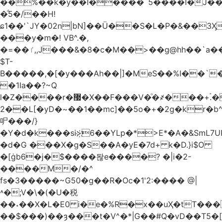
��%��k�y��I�����`5����I�J���
�ͩ5�/��H!
ɕ1��'`JY�02n|bN]��Ü��S�L�P�&��3
���y�m�! VB^.�,
�=��ٵ,,J���&�8�c�M��>��g@hh��`a���ء�{(�"�ߊ!s�z?
$T-
B�����,�[�y���Ah��|]�MeS��%I��`
�1Ia��?~Q
l�Z����r�޷�X��F
���V�ͦ�҂���+ۘ.�
2��L[�yD�~��1��mc]��5o�+�2g�kr�
㕧���/}
�Y�d�k���si>҉6��YLp�*>E*�A�&SmL7
�d�G ���X�g�S��A�yE�7d+ k�D.}i$O
�[ġb6�j�$����돦e����? �|i�2-
����M�/�^
fs�3�����~G50�g��R�Oc�1'2:���� @
|
˄�;V�\�(�U�税
��˖��X�L�E0 i�e�%R�x��uҲ�tT�����4{�D�,��Q
��$���)�
�ȝ���t�V^�*|G��#Q�vD��T5�