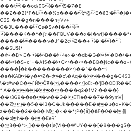
���t'��оd/9G��S�7�E
��Z��2(*F�L��%p����;^@E�ȁ3;��j
OӠS_���g�n����n݂=Vv+
G�3U���� Qs�$v�f��
����K��*�ʃꪒ��FQUV���x�i�wfj����
���������ݍ�J^�2c2��+ �:�I�
��SU$)/
��1�S~c"=�A15��Q����BQ�Ɲc���z
����|�k���������)��^���
�a�KAB�y�Z�<�c\�Aq�����g�Q4S
\�t#w�C�`ЍǑߜ�,����]o>�'jٍ�OE(R��B��b���ST�K|Q9�$�
*΄A����:�����q2�fM? ����}
��)3G9��s��w��G�lETie���7��9ymV|
��Z��5��i3�O�Jk�����E�e�u�x+K�
z��D��2��8� M�<��*ݱP�]ǡ]�&F�0��횙
��ph�� � �EeR`
�8��*>_]����t|s{VI��W'UY���[�8���g