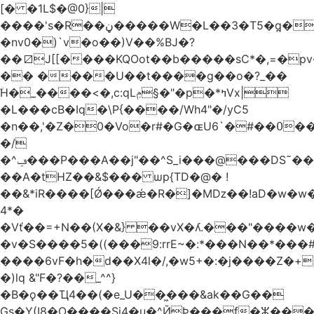
[� �1L$�@0}
|
����'s�R��ڼ�����W�L��3�T5�q̪�C�Gӹ1�rԝ���e$T��%QTLIr��o�=�+�Ӛ��< .5�Li,���35���0����׋Z�Rm�E40)B~���.���|~L4�3D�Ǭ"^�Qk�=w6l5ʥ��kE�nO�C���=�9��|
�nv0�)`v�o��)V��%BJ�?
��⧄J[[����KQOot��b�����sC*�,=�p
�� ����U��t����g��o�?_��
ۨH�_����<�,c:qLݦ§�"�p�*ߤVx|
�L���cB�Iq�\P{����/Wh4"�/yC5
�n��,'�Z�0�Vo�r#�G�ɶU߀��#�`6��Du
�/
�^ݠ���P���A��j"��^S_i���@���DS˜��r�1���t�$���BDl!
��A�tHZ��&$��� ѡp{TD�@� !
��&*iR����[Ǿ���ǽ�R�]�Mǲ��!aD�w�w�
4*�
�Vť��=+N��(X�&} ��vX�ʎ.���"����
�v�S����5�((���9:rrE~�:*���N��*���#L`2�%7��
����6vF�h�d��X4l�/,�w5+�:�j����Z�+�
�)lq &"F�?��_^^}
�B�ǫ��Ҵ4��(�e_U��͖���&ak��G��
Gs�Y(I8�O����Si4�u�^ЙÞ���f�ⵣ���