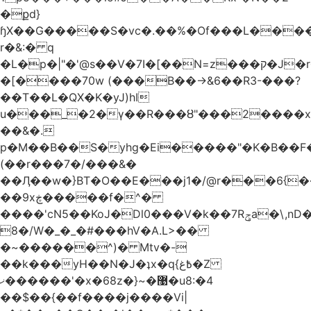
�քd}
ɧX��G�����S�vc�.��%�Of���L�����T�5��ω����>��d
r�&:� q
�L�p�|"�'@s��V�7I�[��N=z���ק�Ϳ�r�M%�#f���A/1��j
�[����70w (���B��->&6��R3-���?
��T��L�QX�K�yJ)hI
u���_�2�ү��R���ȣ"���2����x�
��&�.
p�M��B��S�yhg�Ei�����"�K�B��F
(��r���7�/���&�
��Ӆ��w�}BT�O��E���j1�/@r���6{
��9xڿ�����f�^�
����'cN5��KoJ�Dl0���V�k��7Rݯa�\,nD�ɌI��'���0~�5qB
8�/W�_�_�#���hV�A.L>��
�~������^)� Mtv�-
��k���yH��N�J�ʇx�q{߿غ�Z
ޚ������'�x�68z�}~�޹�u8:�4
��$��{��f����j����Vi|