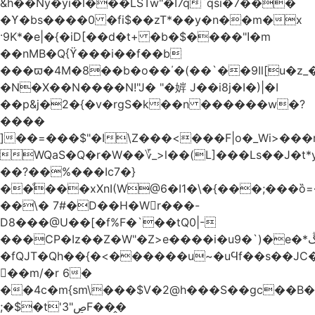
&h��Ny�yi�l���LSTw"�I7q`qsi�7���
�ϒ�bs����0 �fi$��zT*��y�n��m�x
·9K*�e|�{�iD[��d�t+ �b�$����"ߊ�m
��nMB�Q{ϔ���i��f��b
���ϖ�4M�8��b�o��΄�(��`��9Il[u�z_
�N�X��N����N!"J� "�婩 J��i8j�I�)|�I
��p&j�2�{�v�rgS�k��n ������w�?
����
]��=���$"�I\Z���<���F|o�_Wi>��
WQaS�Q�r�W��؆_>l��(L]���Ls��J�t*
��?��%���Ic7�}
��ͩ���xXnI(W@6�I1�\�{���;���
��\� 7#�D��H�Wr���-
D8���@U��[�f%F�`��tQ0|-
���CP�Iz��Z�W"�Z>e����i�u9�`)�e�*ڴ^[�W���
�fQJT�Qh��{�<������u~�uϤf��s��JC
𼶓��m/�r 6�
��4c�m{sm\���$V�2@h���S��gc��B�&
;�$�t'ڝ"3F��̭�