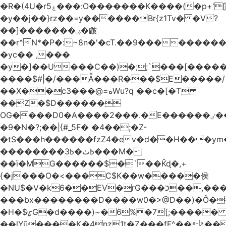
�R�(4U�rۼ5���:O�������K����(�p+'[ҷ����[�[q�c^i��v������z���@�|
�y��j��}rz��=y������Br{z1Tv� �V?
��]�������ۻ�皻
��r^N*�P�:~8n�'�cT.��9�������
�yc�� ,���
�y�]��U���C��)�;;`۬���[�����
����$#|�/���Ǟ���R���$E�����/
��X��c3���@=هWu?q ��c�[�T
��Z�$D������
OG����D0�A����2���.�E������ٸ��C�\��|S�._����Y�F���]}
�9�N�?;��|{#_5F� �4��;�Z-
�tS���h������fzZ4�ev�d��H���y
��������߿ٺ�߿3���M�
��ї�MG������$�`��Ǩɖ�,+
{�j���O�<���C$K��w�����侯
�NU$�V�k6��EV�rG���כ��,���x�}
���bx��������D����w0�>@D��)�Ô����c
�H�$ᡁG�d����)~�6%�7[;����� 
��lYū����Қ�4nz1t�Z���fF^��೭��