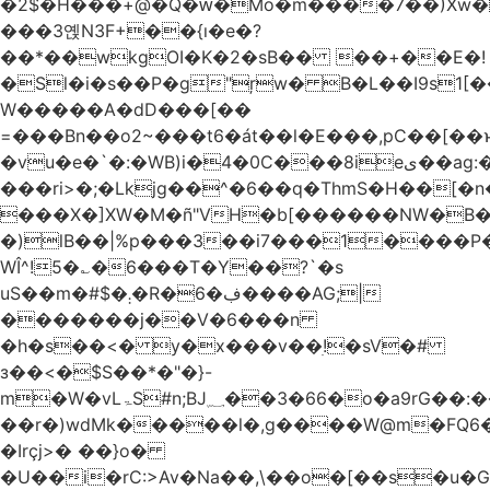
�2$�H���+@�Q�ԝ�Mo�m����7��)Xw
���3옍N3F+��{ı�e�?
��*��wkgOI�K�2�sB�� ��+��E�!
�Sl�i�s��P�g"ŗw� B�L��I9s1[��AC'�Q|x��~ږ��Ѫ ]�:$��i#��Ӈ��0j���
W�����A�dD���[��
=���Bn��o2~���t6�át��l�E���,pC�
�vu�e�`�:�WB)i�4�0C���8ieى��ag:�� !d�����4�fa<4\�"���o�Z�����a*D�[�|
���ri>�;�Lkjg��^�6��q�ThmS�H��[�
���X�]XW�M�ñ"VH�b[������NW�B
�)lB��|%p���3��i7���1����P�
WÎ^!5�؎�6���T�Y��?`�s
uS��m�#$�܄�R�ڣ�6����AG;|
�������j��V�6���n
�h�s��<� y�x���v��ׅ!�sV�#
з��<�$S��*�"�}-
m�W�vLۃЅ#n;BJ؁��3�66�o�a9rG��:�����W�QКY�4����8���u4�̒*�Q�����cǏ���pL���`�b��egLz�j�Ms9i�e�d�����Ź͊�u,|l2.
��r�)wdMk�����l�,g����W@m�FQ6
�Irçj>� ��}o�
�U��i�rC:>Av�Na��,\��o�[��s�u