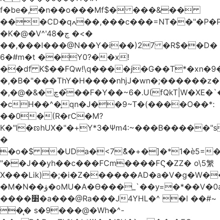
f�be�,�n��o���Mf$� ���&��
���CD�qߍ��,���c���=NT��"�Ρ�P�4���J�9HL��X�'�V? 1�fxrx�����Q���MU:�����3�Ħ�A���8)Z�^��$>�#�E��[�d<����6��%
�K�@�V^'4ڃ�8 �<�
��,���l���@N��Y�i��)27 �R$��D�
6�#m�t ��Y0?��x!
��df K$��FQw!\q����j�G��T*�xn�
�,�B�"���ThY�H����nhjJ�wn�;������z�
�,�@�&�چ�̚��F�Y��~6�.U(fQkT|W�XE�`���������l\��e=+2"0#Z���P�<�W)���p�i�3�.��������֛��h�K��%��Ӈnjvʓg|c'٤���1݉T�v�bM�g*c*J�s���Q2���].r� z2`�&C?
�cH��^�̠qn�J��9~T�(����O��*:
��0�(R�rC�M?
K�"l�ಣhUX�"�+Y*3�Ѱm4:~���B�����"s
�
�o�$ �UDa�<7ު&�+�]�*1�è5=�
"��J��yh��c���FCm����FϚ�ZZ� o\5䌓
X���Lik)�;�i�Z������AD�a�V�g�W�
�M�N��ۋ�oMU�A�Ɵ���_`��y=�*��V�0a�`��_+Z���P!
����׸�a���@Ra���J4YHL�^ �l ��#~
�̨� s�9���@�Wh�^-