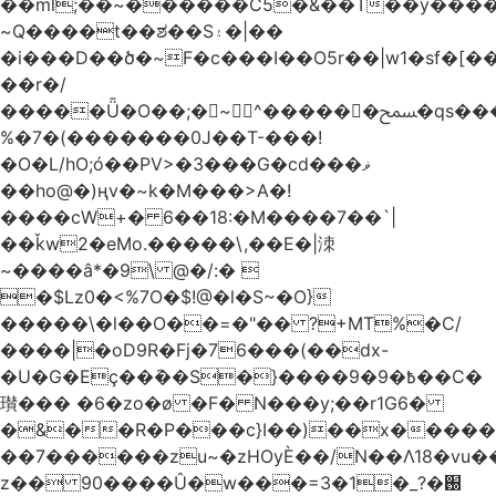
��ml;��~������C5�&��T��y����
~Q����t��ಶ��S۽�|��
�i���D��ծ�~F�c���I��O5r��|w1�sf�[��
��r�/
�����Ǖ�O��;�~^������ﵟ�qs������O�����o=`�����g)�L����
%�7�(�������0J��T-���!
�O�L/hO;ó��PV>�3���G�cd���ޥ
��ho@�)ңv�~k�M���>A�!
����cW+� 6��18:�M����7��`|
��ǩw2�eMo.�����\,��E�|洓
~����â*�9\ @�/:� 
�$Lz0�<%7O�$!@�l�S~�O}
�����\�l��O��=�"�� ?+MT%�C/
����|�oD9R�Fj�76���(��dx-
�U�G�Eç��݇��S�}����ؘ߿�9�9��C�
瓉��� �6�zo�ø �F� N���y;��r1G6�
�&��R�P���c}I��)��x����
��7������zu~�zHOyЀ��/N��Λ18�vu�
z�� 90����Û�w���=3�1�_֐�?