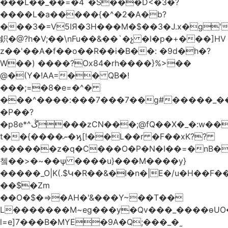
���L��_��=�4`�S���D<�3�?
����L�a�����{�^�2�A�b?
���3�=V5IЯ�3H���M�$��3�J.x�g
鉙�@?h�V;��\nFu��&��`�չ �l�p�+���]HV
z��'��A�f��o��R��i�B��: �9d�h
�?
W��) ����?Ox84�rh����}%>��
@�(Y�!AA=�� QB�!
���;=�8�e=�^�
���^����:���7���7��g#�����_���7Y�.8
�P��?
�p8e*^ڴ���zCN���;@fQ��Χ�_�:w��Ȩo�[4~2�[�?
t��{����ނ�ϗ[!��L��r �F��xK??
������z�q�C���O�P�N�I��=�nB�
쳌��>�~��ѱ ����u}���M����y}
�����_O|K(.$Կ�R��&�I�n�|E�/u�H��F�
��$�Zm
��O�$�=>�AH�'&���Y~��T��
L�������M~eg���y�Qv���_����ɵUO
l=e]7���B�MYE�9A�Q;���_�˷