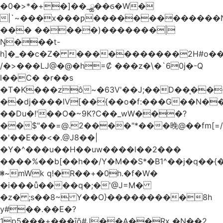
�0�>*�+�]��_ྪ��ϭ�W�
|`~���x���ƿ�������������N
��� �����)�������|
Ŋ���t-
h]�_��c�Z� �����������2H#o��w��L�[M~n��
/�>���Ǉ@�@�h=Ȼ ���z�\�`60j�-Q
l��C� �r��s
�T�K���zô~�63V'��J;��D��͔��
��dj����lV[��{��o�f:���G��N���@
��Du�!'��O�~9K?C��_wW���?
��$"��=@.2����"*���晚@��fm[=/
�'��E��<�.@J8��|
�Y�^���u��H��uw����l��2���
����%��b[��h��/Y�M��S*�B1^��j�q��{�%
ꂐ~mWk q!�R��+�0h.�f�W�
�i���ů����q�;�'@J=M�
�z� ;s��8~ Y��O}���������8h
y#�‍�.��E�?
1p5���+���ȋõ#J��A��Rx �N��2