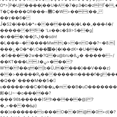
O*>|P�Uj����j��U�A�7�p3�b�zЃ�_
T�Ç����QR���~޲C�W>��(��_
��ϫ��6�
Ĵ�S2�i��&�*=�������j�L��_���4�/
����� �!f� 'Lv��c�$9>5��g|
�x���/��]ܢ1t��sdn!
�L���~�����Mw;�>�nO��?~�8.|
���ݺ�O�*�\:O��׷�{�I��dK=�U���
.�5����2w��?Q�u@bru�8ڼ� �����~/
��KT���L.t�ڼ>���?
W'�f��q�|b�ÛJ����}��V���z}
��>�����Rߪ�������m����f�g����p=Tn��f��~���9V�������ϛ�q����?
�Q��`����M��5�𳲻
u�����n��C�R��ܛ�m��B�uO�������S
卹�(J~-�o�����?
���ʾ9߿6�����)5h�����@} ?
�_=����ܞp}
��}e������o���O��9@�0+d{�?