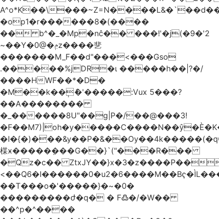
A^o*K��\���~Z=N����L&�`��d��
�op1�r������8�(����
�� b^�_�Mp�nĉ�� ���!'�j(�9�'2
~��Y�0@�ݦz����㐟
�������M_F��d"���<���Gso
.�����%jDR�ɩ �����h��|?�/
����HWF��*�D�
�M��k��݄ެ�'�����:Vux 5���?
��A��������
�_������8U"��g|P�/��@���3!
�F��M7)|oh�y�����C����N��ŷ�È�
�I�{�)���&y��P�&��Ѹ��4k�����(�
楳ӿ�����ܼ���G��}`("���R���
�Qz�c�� ZtxJY��}x�3�z����P��
<��Q6�I������0�u2�6����M��Bҁ�ÌL�
��T���o�'�����}�~�0�
���������ժ�q� � F߷�/�W��
��^p�^����