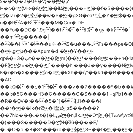
x��f��2�0+�v}���,?
H�c�1M=>�&��iѨ;���+��f�5����{�
�IZr�2���w�P��g3G�ea*_�Y�$��4
n��RA�B���M�Ϲm� DH
��Fo��DG�`.9g��h4�t0�gy �k·�ؐ
��ֻm',g�����|
���H`���uK~�$�u���JFs���pe�QL
�-,gu���Apum�d ��Y��-
qp&�=ڀ�3t����}m(��*���8o��+n�1aٖ��c:�+?
�F(z=���`����hj���J��y����NMm
K�r�h�X���.o�o�kXh��i\*��kd��И���
�ÄD
��kQ���:,�1����v��7���̷��*�b��
��i;�5G���H3�G�����G�S����1ı+ȿPb޶�<����1��i{��y_4Z�~�0�@PN�5����4q�Q��$nL[=�k�n�l{�uڰ��=��&�(��ʯ���VQ�
�R��ǪV�;���5�^]� [.l1����!
��r���ik�rZ�1堥uz5�����?
��7No���ۦ�ԑ�(�Ŀڝ�n,ǎkJ�O^j�[Tتw\wt9H��h�L;�7�:Q�Ӗ��t9k�I�KA�;֦N��l/,Ite�u�̗;J}
�)���S�����D� N�̂ӟ6����E/
�܅�Օ�o,�8�S^���rb��݆�8~��f���ז�X/