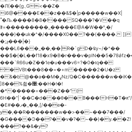
�Л{��{g܆G<��Z�
ί6@����E��z��&$�|p�����w��X|
՞�Љ.����8�8�!��� SQ���?�V��q
ꄿ=���������_�����E@A�W��ˣ˛�/
���)��uk�^�/����X0��?��(����. ]}
�;ܯ���|�}
���L6���_��,��|R�`gD�꯲y~/�^��
��$�{�L��f18�x9�B�r���v�plN��5�78ǿfz
���`R66u�Z� �1e�u���v6=?�0�וq��
�VBt���8��=�+m �����2�U�z
�&�b@��a��M�ߨNz/Q�C������w��iK�
]8��%칇�޹:��H�!�!
�*�����=���Z��" (
6H��"|`��C�d� ��θ��B���!H�T�ԟ"/
�E#��ޕ�_��,[/��e�-
y�,��R�������w��>��~���7���/
�G����Ͽ��?��v�?� ~��)�y.��Z!
���?��&�y?