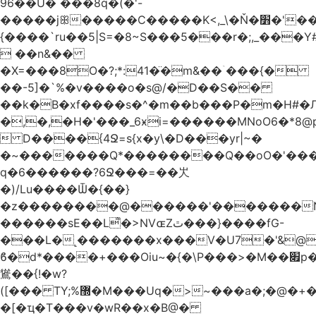
96��U� ���8q�(�'-
�����jꕥ�����C�����K<,_\�Ň�׻�'�����W�S����a>�9;�~��#
{����`ru��5|S=�8~S���5���r�;,_���Y
 ��n&��
�X=���8O�?;*:41�̈�m&��ۤ���{�
��-5]�`%�v����o�s@/�D��S��
��k�B�xf����s�^�m��b���P�m�H#�
�,�,�H�'���_6ӿi=
������MNoO6�*8
 D����{4Ջ=s{x�y\�D���yr|~�
�~�������Q*��������Q��oO�'����
q�6������?6Ջ���=��㞤
�)/Lu����Ѿ�{��}
�z��������@������'�������N
������sE��L͌�>NVɶZٿ���}����fG-
���L�˻�������x���V�U7�'&@
ϐ�d*����+���Oiu~�{�\P���>�M��׏p���I���
䳷��{!�w?
([��� TY;%޽�M���Uq�>~���a�;�@�+�/
�[�ҵ�T���v�wR��x�B@�