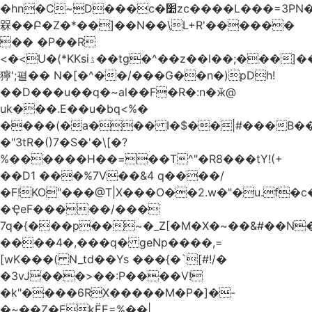
�hn�C~D���c�׺zc����L���=3PN�<��8��t�q�2b�#����m���E��:�A
槑��Բ�Z�*��]��N��\L+R'������
�� �P��R
<�<U�(*KKsіۮ��tg�^��z��l��;���]���
獰';펼�� N�[�^��/���G��n�)pDh!
��D���u��q�~al��F�R�:n�ӂ@
uk���.E��u�bq<%�
����(�a��� I�$��|#���B��
�"3tR�()7�S�'�\[�?
%������H��=��T^"�R8���tY!(+
��D1 ���%7V��&4 q����/
�F!KO"���@T|X���O��2.w�"�u.f�c�j�o��\��
�ҾeF�����/���
7q�{���p��~�_Z[�M�X�~��&#��N
����4�,���q� geNp����,=
[wK���( N_td��Ys ���{�`[#!/�
�3vJ���>��:P����V!
�k"����6RX�����M�P�]�-
�~��Z�EkЁE=%��|