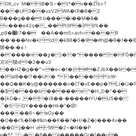
OK_cv`M�iB�%~�(*�v��ZȈb>?
���U3��uzV2WA�rR�B�2
B���g���t.b����i��M�&�
<���e42q�_.��PI3P�|P 9%��
,p8�׌t7��𥉉��A��m5=avh<���R
��'���Nv�k(d�kB8�5�9�#h@�B�1��@
隈��:�a !
�'����n��ƺ� )��^���� �FǴ�
京X䮫d1�2��u3
��HZ�g��"'=�e<�f�(#�ZJbX��b
�)alB��!T��U� *���� cW-
�$|����b�����ԟ^�H_D�^��
�]kG�<ˎ�l�(8�� �����IYU�US��
ૈ�5 GY�����Hk�"�@!
�����6~�eGy��
�O��r%�B�#&m��K��?�H/�Z�)���4v��
ї��Dj��H`eW�2=�N��P
e�5*` ;د�:�B�� è�����Gr�[��u�