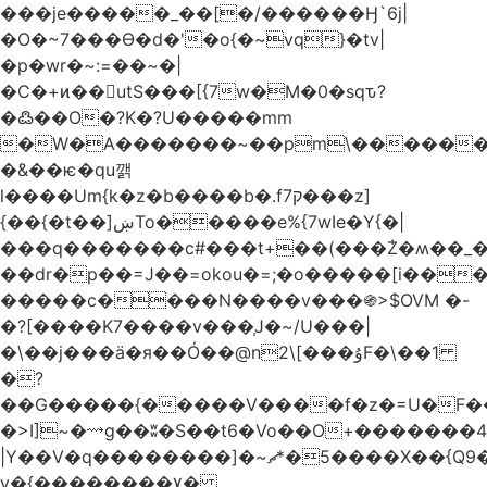
���je�����_��[�/������Ӈ`6j|
�O�~7���Ө�d�'�o{�~vq}�tv|
�p�wr�~:=��~�|
�C�+ͷ��utS���[{7w�M�0�sqԏ?
�߷��O�?K�?U�����mm
�W�A�������~��pm\�������
�&��ѥ�qu깱
l����Um{k�z�b����b�.f7ק���z]
{��{�t��]ښTo�����e%{7wIe�Y{�|
���q�������c#���t+��(���݃Z�ʍ��_����������څd}z���W>^���
��dr�p��=J��=okou�=;�o�����[i���ۻ?
�����c����N����v���֍>$OVM �-
�?[����K7����v���֧J�~/U���|
�\��j���ӓ�я��Ó��@n2\[���ۇF�\��1
�?
��G�����{�����V����f�z�=U�F���7��ջD:��
�>I]~�⟿g��ʬ�S��t6�Vo��O+�������48�+���OG�߿w������zq
|Y��V�q��������]�~؜5�*ޗ����X��{Q9�~R�*O��_?
y�{��������۷�