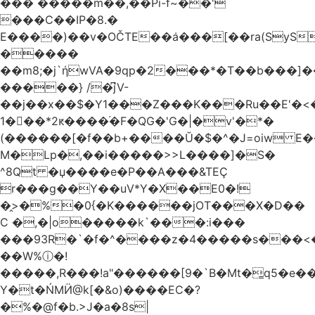
��� �����m��,��Pi-f~��'
���C��IP�8.�
E����)��v�OČTE��ܿa���[��ra(SyS
�����
��m8;�j`ήwVA�9qp�2���*�T��b���]
�����} /�͆jV-
��j��x��$�Y1���Z���K���Ru��E'�<
1�􋿃��*2ԟ����֜�F�QG�'G�|�v'�*�
(������[�f��b+����Ŭ�$�^�J=oiw E�
M�Lp�,��i�����>>L����]�S�
^8Qt �џ����e�P��A���&TEÇ
r���g��Y��uV*Y�X��E0�!
�̭>�%�0{�K������jOT���X�D��
C �,�|o�����k`���:i���
���93R�`�f�^����z�4�����s���<��ES�ڣ�#ύ�
��W%ⓘ�!
�����,R���!a"������[9�`B�Mt�͇q5�e�
Y�t�ŃMӤ@k[�&o)����EC�?
�%�@f�b.>J�a�8s|