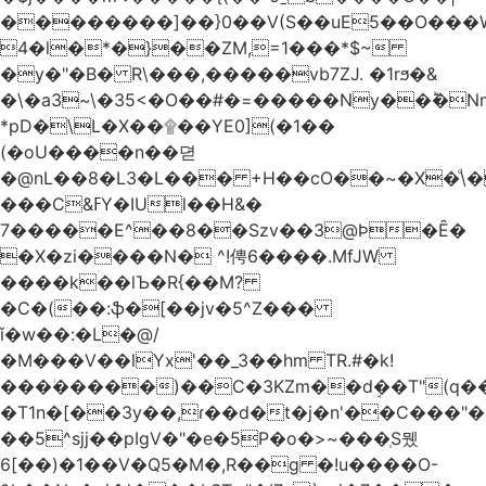
��������]��}0��V(S��uE5��O���
4�l�*�}��ZM,=1���*$~
�y�"�B� R\���,�����vb7ZJ. �1rϧ�&
�\�a3~\�35<�O��#�=�����Ny��ؕ�N
*pD�\L�X��۩��YE0](�1��
(�oU����n��뎓
�@nL��8�L3�L��� +H��cO��~�X�ͩ\�
���C&ߓY�IUl��H&�
7�����E^��8��Szv��3@Ϸ�Ȇ�
�X�zi����N� ^!俜6����.MfJW
����k��lЪ�R{��M?
�C�(��:ֆ�[��jv�5^Z���
ǐ�w��:�L�@/
�M���V��lYx'��_3��hm TR.#�k!
���ؗ�����)��C�3KZm��dܱ��T"(q��
�T1n�[��3y��,ɾ��d�t�j�n'��C���"�a��`��
��5^sjj��pIgV�"�e�5P�o�>~���ְS뮀
6[��)�1��V�Q5�M�,R��g �!u����O-