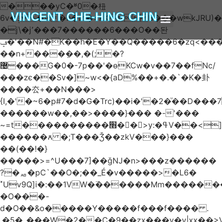
���yC�ʶ0�杻
VINCENT CHE-HING CHIN
6v�ݙ�v:�n�m�=kKB���wkJRU)��>�}
�j\�j՚���7������6���O��돤
ABOUT AUTHOR
ABOUT BOOK
ARTICLES & BLOGS
ݡ�'��N#�K��h�E�Y��Q�����6�zq<����w��FA�^�-
��n+���݂��,�(;�?
޴���G�0�-7p��'�өKCw�v��7��fNc/
���zє��Sv�]~w<�{aD%��+�.�`�K�卦
����厺+��N���>
{I,�'�~6�p#7�d�G�Trc)��i�'�2�ͧ��D
������w��,��>����}��� �-'���
~=t����������׫��ٕ >y:�ߟV��<]����m|
������ꙉ �;T���Ǯ��zkV���}���
��(��!�}
�����>=^U���7]��ǧǊ�n>���z������
?�ퟪ�pC`��O�;��_É�v�����>�L6�
˟Uv9Q]i�:��1VW�߳������Mm������
�O���-
d�O��&o�����Y�����f���f���� .
.�5�_���W�2��Ҫ�9��zx���y�y|xx��>V��s�