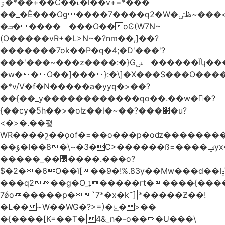
ۊ�*��+��C��˪�l��v+=*���
��_�Ê���Og����7����q2�W�ڟݽ~���<����+)�y�����r�����~�=E�VO��L�=��ױ2sw�������/'���|
�ܒ��������O��oϾ(W7N~
(O�����vR+�L>N~�?nm��,]��?
�������7ok��P�q�4;�D'���'?
���'���~���z����:�}Gݭ������Ïկ�����]����m��߼��|
�w��O��]���}:�\]�X���S���O����cP��֏�
�*v/V�f�N�����a�yyq�>��?
��{��_y������������qo��.��w��?
{��cy�5h��>�oʫ��l�~��?���໹�u?
<�>� .��폏
WR����շ��ǫof�=��o���p�oʣ���������Տ��=�0��oO.>��A�c�ٿ���>�z{�a�]OW�
��ۇ�I��8�\~�3�C>������ß=����ݡyx�T���Q����z��4y���wWyH��� ]�z��D�����i��Cͯ�~7�����=���*��_o��y<=z+����T/
�����_��߼����.���o?
$�2��6O��ï[��9�!%.83y��Mw���d��Iݚ\\��g��4~ު�_�&�Qpu$킋|
���q2��g�O_ʇ�����rt�����{���
7ǿo�����p�`7*�x�k˜]|*�����Ƶ��!
�Լ��~W��WG�?>=)�ݺ� >��
�{����[K=��T�|4&_n�-o���U���\