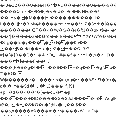
�(J�ZZ���Q�s�Ԥ�tC����f��O���▫9�
����Q'mכ�}� 7�}�V�rJ�`�l��Л�c��/
��ty��M���j����,������,it�
L���`)�ܰ3lM:�h����*me��*Z�8h�|Q�
�������ZT��<�/w�@��r�ǯJ��;n$�
��"]�����Z�&�rd��`E��d%Wfw�M������
�5g��Խ�ұ���� G���Kp��
��&�r�f��#�Z���GsRϮ?
#]�[�}9��Q��4Ot_#��5�JI�@�k [(
������l)��/
��֚�[K�9�g�t�\T��$��!=�q��.�gNb
%�)O�)
W������z����s�m,=ų���%99�0:x�
a�!���Sd�-�C���`f.j{9f
+pH�d��<��r�(��cU� �j!
��B���R�lD����$G�36xf����_�WcgI
幝�jc� �S�O�n�^;htz@��:$��
��o,ƍ����nӝ���m�����kW >:D�-