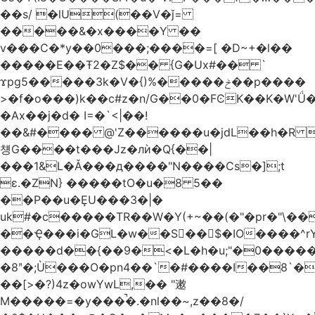
��s/ �lU(��V�ǰ=
�����&�x����Y ��
v���C�*y��0���;����=[ �D~+�l��
�����E��Ŧ2�Z$�� {G�Ux#�� `
ϫpg5�����3k�V�{)%�����ݲ��p����
>�f�o���)k��c#z�n/G��0�FϾK��K�W'Ǘ�wE
�Ax��j�d� I=�`<|��!
��&#���� @'Z������u�jdL��h�R 
첑G����t���Jz�лѝ�Q{��|
���1&L�Ǎ���д����"N����Cs�];t
ɛ.�ZN} �����tO�u�8 5��
��P��u�ȨU���3�|�
uk#�c�����TR��W�Y(+~��(�"�pr�"\��
��Ҿ���i�GL�w��S��$�IO����^rYh0�s���4¾��Vb}
�����d��{��9�<�L�h�u;"�0������+Q�Fn�h
�8ʺ�;Ù���O�pn4��`�#����I��8`
��[>�?)4z�owYwL,�� "遫
M�����=�y���̚�.�nl��~,z��8�/