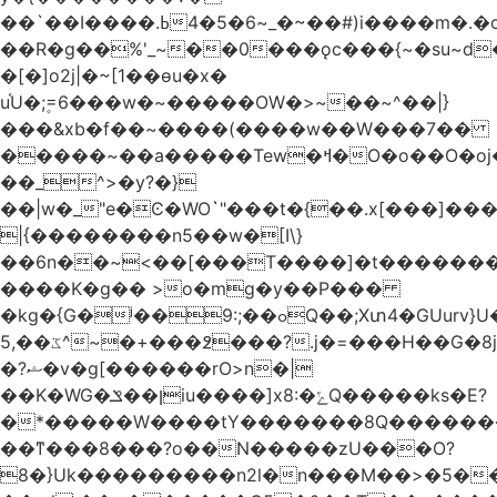
��`��I����.ߕ�_~6�5�4~��#)i����m�.�o��G?
��R�g��%'_~��0���ǫc���{~�su~d�
�[�]o2j|�~[1��өu�x�
u֫U�;۪=6���w�~�����OW�>~��~^��|}
���&xb�f��~����(����w��W���7��
�����~��a�����Tew
�ߞ�O�o��O�oj����mt�]����]����7ؔ�˓�u�|
��_^>�y?�}
��|w�_"e�Ͼ�WO߭`"���t�{��.x[���]�
|{��������n5��w�[I\}
��6n��~<��[���T����]�t�������
����K�g�� >o�mg�y��P���
�kg�{G�ʲ��9:;��ߋQ��;Xտ4�GUurv}U�"}}
ػ��,5^~�+���߶���?.j�=���H��G�8j^�~��^�W����EWɗ�ǋ�_�_�T.G?
�?ޝ�v�g[������rO>n�|
��Κ�WG�ן��ݏiu����]x8:�ݻQ�����ks�E?
�*�����W����tY�������8Q�������
��ͳ���8���?o��N�����zU���O?
8�}Uk���������n2l�n���M��>�5�