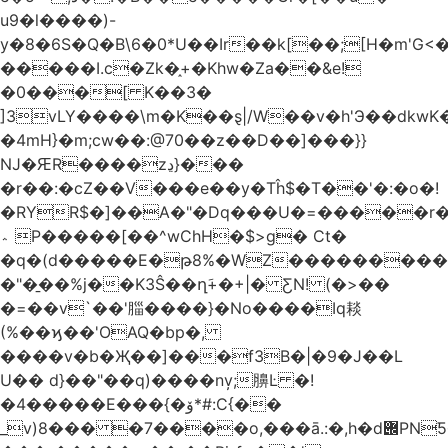
u9�l����)-
y�8�6S�Q�B\6�0*U��Ir��k[��;[H�m'G<
�����I.c�Zk�֑+�Khw�Za��&e!
�0���[ K��3�
]3vLY����\m�K��ȿ|/W��v�h'Э��dkwK��
�4mH}�m;cw��:@70��z��D��]���}}
Ǌ�ԘR����zڍ}���
�r��:�cZ��V���e��y�Tĥ$�Τ��'�:�o�!
�RYR$�]��A�"�Dq���U�=�����r
؞ P�����[��^wChH�$>g� Ct�
�q�(d�����E�թ8%�WZ�������������V�R�ر�
�"�̱��%j��K3Ŝ��ղَ+�+|� ƸN! (�>��
�=��v`��'䐉����}�No����Iq䎦
(%��ϗ��'OAQ�bp�,
����v�b�Җ��]���f3B�|�9�J��L
U�� d}��"��q)����nv̦;䑄Ŀ �!
�4�����E���{�ۆ*#:C{��
_v)8���