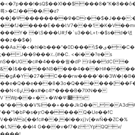
�<�7p���ǃ�sQ$��Xĭ��$���8�"K�8��ȏ�;��7��&c���?8c�q�ݢ_ �p���r��
륙>�C/����/�ƨ?
��]͎�Ψ������
��ᱫ�Dr��$�J���:
��fJ�����E���l:V7���1�K�V��mu
���Y� �\S���U#;f�`u3��L+t-�$s�d�댃
��z��$�}
��Aa.�<�hI�b���"�0D���\$�ی��C�)pY� ���QH���$��m��n<�̉�����nj��
;��J��9���؊{#�C. <�i��?e�s
nS��UG�c#�4����웦�dP rӓ��dC{ �
&�)&�����N8����4���H#�����
�gȺ�Y�27�C���rw����'�i�3W�(�B�Z
��e�Q��e���8�3o�Q������[��F�M~T5�
��N<6ډl,ɨ�x#�c4!*����B�7lXN��
V`Wp��+�+�W�Ѱ:׉s
�"��k��V%I��+���JkQ��_�A3d#�
'��"1�bP�s�ɿrO�����Q�Ue��fC
V��Wa[��fc#��,�l��xj)v[�wŇ��ZC�%
�L%�,��l4 G���v�f7�z YpQQv/
����!