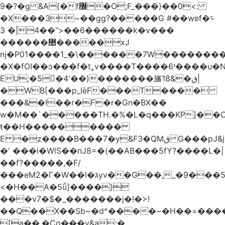
�9?�ɡ &A{�f޼�O;F_���}��0<:
�X���3~��gg?�����G #��wʚf؝�
�6��<"��4|� 3�����k�v���
������޺�����xJ
ǌ�P01����
1_�\������7W��������ߝ�7�m
�X�fOI��ͻ���f�t˿v����T����י6����u�N��u�������u�Tm�F��XS��h-
EU;�5�4'��)�������旛ڧ�&18|
�WB[���p_IѐF���T����
���&�!��r�F�r�Gn�BX��
w�M��`�����TH.�%�L�q���KP]��O
ŧ��H��������
�
E �z����B���7�y&F3�QMق G���pJ&j�^GN@�ga��)X�R��E@�S
�' ���i�WlS��nJ8=�(��AB���5fY?����L�|
��f?�����,�F/
���eM2�Γ�W��l�גyv��G��,_�9���5`�CirX�lǣ=uz��I�;
<�H��A�5ǚ]����}
���v7�$�_�������j�!�>!
��Q��X��Sb~�d^����~�H��=���
[a��,�Cg���v&ۣa;�