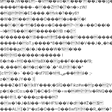
9��JW��E~�V��wo����'��2��}
�������~���Z?�|?�n�>zW/
�@�E5���.�vk�?��y6ﾂ
�W�3��t���O����a���!
����ײ �$��w�G���?~�=��O��l�
~l�?&��������B n�[
�f������8��w$������������
����4�oT.y����*8���lN˥�V��J�_�
�98��ԫ�/�J����W�%�!��
�RG��I���n����� l
6�rh�+0��Aa8X��g��F�i���f9;
�_���.��z)��`ֳ�^4U�/�^
]c1 �>`��Q-�sf70]�hLڝ��á� ;-
z���JY�� }|
���Z�8T�k8Y���;�SÍQ��Fӝz#w�p��ܱ2V���mړ�
p�t{�cICo:u��Tj�C�$~�=w�#v�RNQ�
��HL�^���qz���?
�w�1�J�&I��~W�HF%l��V�d�#ۜZ�$
���AL[�3^�aS�O��=O��6wf}��R_��?