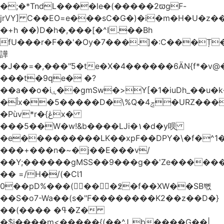
�;�*TndL����le�(�����2ϖgF-
jrVY] C��EO=e���sC�G�)�i�m�H�U�z�
�+h ��)D�h�,���[�^I.��Bh
fU���r�F��'�Ѹ�7���.]�:C���Ț
譁
�J��=�,���"Ƽ�te�X�4������6ӒN{f*�v
���t�9ԛe� �?
��a��o�iۑ��gmSw�>Y[�1�iuDh_��u�k��W�dJ�5�*��l�"`�*�(���U6P
�Îx��5�����D�\%Q�4ݘ�URZ���g��J;�='٣
�Pùv*r�{ڠx�
���5��W�w!&b����LJi�١�d�y呗֭
�e���������LK��xpF��DPY�\�f�^1�
���+���n�~�j��E���v/
��Y;������gMSS��9���g��'Ze������
�� =/H�/(�CƖ1
0��pD%���(󺧋���߶�f��XW��SB뻓
��S�o7-Wa��(s�"F��������K2��z��D�}
��(���� �ߟ�Z�
�$j����m<�����{(��^Jˍb����G��|