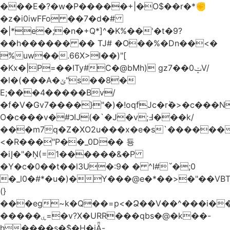
���E�?�w�P�����+|�O$��r�*✊
�z�i0iwFFo ��7�d�#
�|*e�;�n�+Q*]^�K%��'�t�9?
��h������ �� TJ# �O��%�Dn��<�
%uw��.66X>ӏ��)"[
�Kх�|P=��ITy#C�@bMh) gz7��0ݓV/
�l�(���A�ݶ"s��8�
E;���4�����Bv/
�f�V�Gv7����}"�)�!oqfJc�rٞ�>�c��
O�c���v�#כĲ(�`�J�v;߃���k/
���m7q�Z�XO2u���x�e�s`������<
<�R���"P��_0D�� 둉
�iĮ�"�Ņ(=1������&�P
�Y�c�0��t��l3U�:9� � ^I#`́�;0
�_l0�#*�u�)�Y���@e�*��>�"��VB
(}
���eg~k�Q��=p<�Ձ��V��^���i��
�����ۑ=�v?X�URR���qbs�@�k��-
h����s�$�H�iǞ-