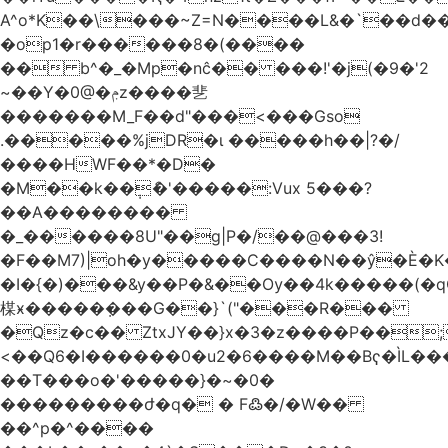
A^o*K��\���~Z=N����L&�`��d��
�op1�r������8�(����
�� b^�_�Mp�nĉ�� ���!'�j(�9�'2
~��Y�0@�ݦz����㐟
�������M_F��d"���<���Gso
.�����%jDR�ɩ �����h��|?�/
����HWF��*�D�
�M��k��݄ެ�'�����:Vux 5���?
��A��������
�_������8U"��g|P�/��@���3!
�F��M7)|oh�y�����C����N��ŷ�È�
�I�{�)���&y��P�&��Ѹ��4k�����(�
楳ӿ�����ܼ���G��}`("���R���
�Qz�c�� ZtxJY��}x�3�z����P��;
<��Q6�I������0�u2�6����M��Bҁ�ÌL�
��T���o�'�����}�~�0�
���������ժ�q� � F߷�/�W��
��^p�^����