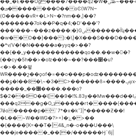
��_�Ê���Og����7����q2�W�ڟݽ~���<����+)�y�����r�����~�=E�VO��L�=��ױ2sw�������/'���|
�ܒ��������O��oϾ(W7N~
(O�����vR+�L>N~�?nm��,]��?
�������7ok��P�q�4;�D'���'?
���'���~���z����:�}Gݭ������Ïկ�����]����m��߼��|
�w��O��]���}:�\]�X���S���O����cP��֏�
�*v/V�f�N�����a�yyq�>��?
��{��_y������������qo��.��w��?
{��cy�5h��>�oʫ��l�~��?���໹�u?
<�>� .��폏
WR����շ��ǫof�=��o���p�oʣ���������Տ��=�0��oO.>��A�c�ٿ���>�z{�a�]OW�
��ۇ�I��8�\~�3�C>������ß=����ݡyx�T���Q����z��4y���wWyH��� ]�z��D�����i��Cͯ�~7�����=���*��_o��y<=z+����T/
�����_��߼����.���o?
$�2��6O��ï[��9�!%.83y��Mw���d��Iݚ\\��g��4~ު�_�&�Qpu$킋|
���q2��g�O_ʇ�����rt�����{���
7ǿo�����p�`7*�x�k˜]|*�����Ƶ��!
�Լ��~W��WG�?>=)�ݺ� >��
�{����[K=��T�|4&_n�-o���U���\
���je�����_��[�/������Ӈ`6j|