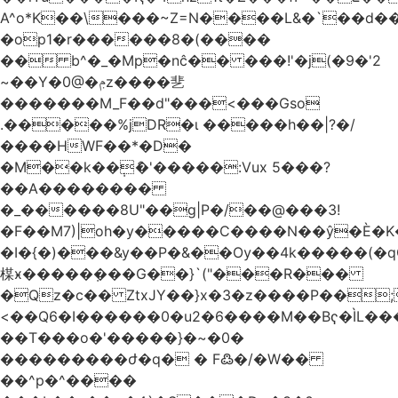
A^o*K��\���~Z=N����L&�`��d��
�op1�r������8�(����
�� b^�_�Mp�nĉ�� ���!'�j(�9�'2
~��Y�0@�ݦz����㐟
�������M_F��d"���<���Gso
.�����%jDR�ɩ �����h��|?�/
����HWF��*�D�
�M��k��݄ެ�'�����:Vux 5���?
��A��������
�_������8U"��g|P�/��@���3!
�F��M7)|oh�y�����C����N��ŷ�È�
�I�{�)���&y��P�&��Ѹ��4k�����(�
楳ӿ�����ܼ���G��}`("���R���
�Qz�c�� ZtxJY��}x�3�z����P��;
<��Q6�I������0�u2�6����M��Bҁ�ÌL�
��T���o�'�����}�~�0�
���������ժ�q� � F߷�/�W��
��^p�^����