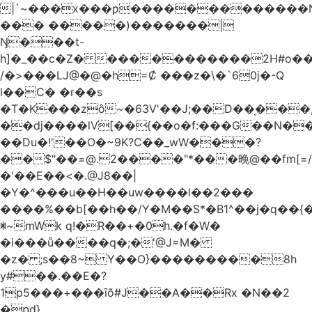
|`~���x���ƿ�������������N
��� �����)�������|
Ŋ���t-
h]�_��c�Z� �����������2H#o��w��L�[M~n��
/�>���Ǉ@�@�h=Ȼ ���z�\�`60j�-Q
l��C� �r��s
�T�K���zô~�63V'��J;��D��͔���
��dj����lV[��{��o�f:���G��N���@
��Du�!'��O�~9K?C��_wW���?
��$"��=@.2����"*���晚@��fm[=/
�'��E��<�.@J8��|
�Y�^���u��H��uw����l��2���
����%��b[��h��/Y�M��S*�B1^��j�q��{�%
ꂐ~mWk q!�R��+�0h.�f�W�
�i���ů����q�;�'@J=M�
�z� ;s��8~ Y��O}���������8h
y#�‍�.��E�?
1p5���+���ȋõ#J��A��Rx �N��2
�քd}