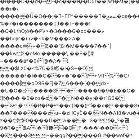
�i���D��ծ�~F�c���I��O5r��|w1�sf�[��
��r�/
�����Ǖ�O��;�~^������ﵟ�qs������O�����o=`�����g)�L����
%�7�(�������0J��T-���!
�O�L/hO;ó��PV>�3���G�cd���ޥ
��ho@�)ңv�~k�M���>A�!
����cW+� 6��18:�M����7��`|
��ǩw2�eMo.�����\,��E�|洓
~����â*�9\ @�/:� 
�$Lz0�<%7O�$!@�l�S~�O}
�����\�l��O��=�"�� ?+MT%�C/
����|�oD9R�Fj�76���(��dx-
�U�G�Eç��݇��S�}����ؘ߿�9�9��C�
瓉��� �6�zo�ø �F� N���y;��r1G6�
�&��R�P���c}I��)��x�����
��7������zu~�zHOyЀ��/N��Λ18�vu�
z�� 90����Û�w���=3�1�_֐�?
�9?�ɡ &A{�f޼�O;F_���}��0<:
�X���3~��gg?�����G #��wʚf؝�