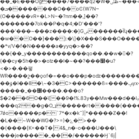
��_�Ê���Og����7����q2�W�ڟݽ~���<����+)�y�����r�����~�=E�VO��L�=��ױ2sw�������/'���|
�ܒ��������O��oϾ(W7N~
(O�����vR+�L>N~�?nm��,]��?
�������7ok��P�q�4;�D'���'?
���'���~���z����:�}Gݭ������Ïկ�����]����m��߼��|
�w��O��]���}:�\]�X���S���O����cP��֏�
�*v/V�f�N�����a�yyq�>��?
��{��_y������������qo��.��w��?
{��cy�5h��>�oʫ��l�~��?���໹�u?
<�>� .��폏
WR����շ��ǫof�=��o���p�oʣ���������Տ��=�0��oO.>��A�c�ٿ���>�z{�a�]OW�
��ۇ�I��8�\~�3�C>������ß=����ݡyx�T���Q����z��4y���wWyH��� ]�z��D�����i��Cͯ�~7�����=���*��_o��y<=z+����T/
�����_��߼����.���o?
$�2��6O��ï[��9�!%.83y��Mw���d��Iݚ\\��g��4~ު�_�&�Qpu$킋|
���q2��g�O_ʇ�����rt�����{���
7ǿo�����p�`7*�x�k˜]|*�����Ƶ��!
�Լ��~W��WG�?>=)�ݺ� >��
�{����[K=��T�|4&_n�-o���U���\
���je�����_��[�/������Ӈ`6j|