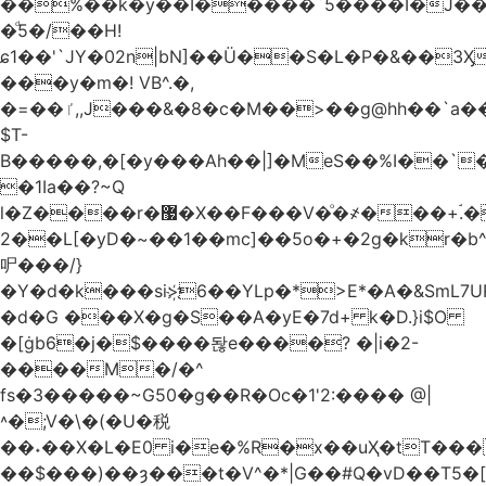
��%��k�y��I�����`5����I�J���
�ͩ5�/��H!
ɕ1��'`JY�02n|bN]��Ü��S�L�P�&��3
���y�m�! VB^.�,
�=��ٵ,,J���&�8�c�M��>��g@hh��`a���ء�{(�"�ߊ!s�z?
$T-
B�����,�[�y���Ah��|]�MeS��%I��`
�1Ia��?~Q
l�Z����r�޷�X��F
���V�ͦ�҂���+ۘ.�
2��L[�yD�~��1��mc]��5o�+�2g�kr�
㕧���/}
�Y�d�k���si>҉6��YLp�*>E*�A�&SmL7
�d�G ���X�g�S��A�yE�7d+ k�D.}i$O
�[ġb6�j�$����돦e����? �|i�2-
����M�/�^
fs�3�����~G50�g��R�Oc�1'2:���� @
|
˄�;V�\�(�U�税
��˖��X�L�E0 i�e�%R�x��uҲ�tT�����4{�D�,��Q
��$���)�
�ȝ���t�V^�*|G��#Q�vD��T5�