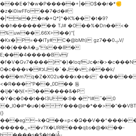
���E�?�w�P�����+|�O$��r�*✊
�z�i0iwFFo ��7�d�#
�|*e�;�n�+Q*]^�K%��'�t�9?
��h������ �� TJ# �O��%�Dn��<�
%uw��.66X>ӏ��)"[
�Kх�|P=��ITy#C�@bMh) gz7��0ݓV/
�l�(���A�ݶ"s��8�
E;���4�����Bv/
�f�V�Gv7����}"�)�!oqfJc�rٞ�>�c��
O�c���v�#כĲ(�`�J�v;߃���k/
���m7q�Z�XO2u���x�e�s`������<
<�R���"P��_0D�� 둉
�iĮ�"�Ņ(=1������&�P
�Y�c�0��t��l3U�:9� � ^I#`́�;0
�_l0�#*�u�)�Y���@e�*��>�"��VB
(}
���eg~k�Q��=p<�Ձ��V��^���i��
�����ۑ=�v?X�URR���qbs�@�k��-
h����s�$�H�iǞ-