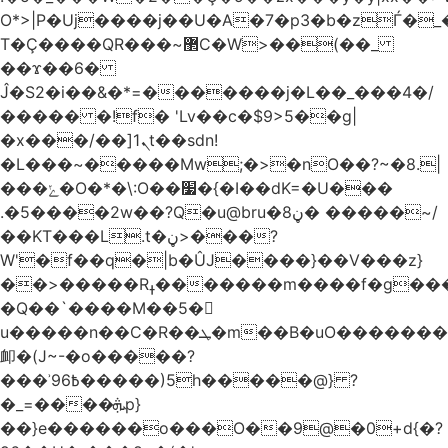
O*>|P�Uj����j��U�A�7�p3�b�zЃ�_
T�Ç����QR���~޲C�W>��(��_
��ϫ��6�
Ĵ�S2�i��&�*=�������j�L��_���4�/
����� �!f� 'Lv��c�$9>5��g|
�x���/��]ܢ1t��sdn!
�L���~�����Mw;�>�nO��?~�8.|
���ݺ�O�*�\:O��׷�{�I��dK=�U���
.�5����2w��?Q�u@bru�8ڼ� �����~/
��KT���L.t�ڼ>���?
W'�f��q�|b�ÛJ����}��V���z}
��>�����Rߪ�������m����f�g����p=Tn��f��~���9V�������ϛ�q����?
�Q��`����M��5�𳲻
u�����n��C�R��ܛ�m��B�uO�������S
卹�(J~-�o�����?
���ʾ9߿6�����)5h�����@} ?
�_=����ܞp}
��}e������o���O��9@�0+d{�?