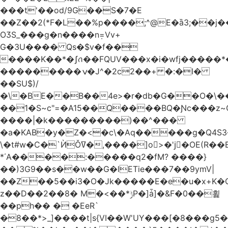
���t'��оd/9G��S�7�E
��Z��2(*F�L��%p����;^@E�ȁ3;��j
OӠS_���g�n����n݂=Vv+
G�3U���� Qs�$v�f��
����K��*�ʃꪒ��FQUV���x�i�wfj����
���������ݍ�J^�2c2��+ �:�I�
��SU$)/
��1�S~c"=�A15��Q����BQ�Ɲc���z
����|�k���������)��^���
�a�KAB�y�Z�<�c\�Aq�����g�Q4S
\�t#w�C�`ЍǑߜ�,����]o>�'jٍ�OE(R��B��b���ST�K|Q9�$�
*΄A����:�����q2�fM? ����}
��)3G9��s��w��G�lETie���7��9ymV|
��Z��5��i3�O�Jk�����E�e�u�x+K�
z��D��2��8� M�<��*ݱP�]ǡ]�&F�0��횙
��ph�� � �EeR`
�8��*>_]����t|s{VI��W'UY���[�8���g