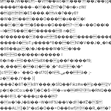
9��JW��E~�V��wo����'��2��}
�������~���Z?�|?�n�>zW/
�@�E5���.�vk�?��y6ﾂ
�W�3��t���O����a���!
����ײ �$��w�G���?~�=��O��l�
~l�?&��������B n�[
�f������8��w$������������
����4�oT.y����*8���lN˥�V��J�_�
�98��ԫ�/�J����W�%�!��
�RG��I���n����� l
6�rh�+0��Aa8X��g��F�i���f9;
�_���.��z)��`ֳ�^4U�/�^
]c1 �>`��Q-�sf70]�hLڝ��á� ;-
z���JY�� }|
���Z�8T�k8Y���;�SÍQ��Fӝz#w�p��ܱ2V���mړ�
p�t{�cICo:u��Tj�C�$~�=w�#v�RNQ�
��HL�^���qz���?
�w�1�J�&I��~W�HF%l��V�d�#ۜZ�$
���AL[�3^�aS�O��=O��6wf}��R_��?