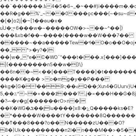
��`��I����.ߕ�_~6�5�4~��#)i����m�.�o��G?
��R�g��%'_~��0���ǫc���{~�su~d�
�[�]o2j|�~[1��өu�x�
u֫U�;۪=6���w�~�����OW�>~��~^��|}
���&xb�f��~����(����w��W���7��
�����~��a�����Tew
�ߞ�O�o��O�oj����mt�]����]����7ؔ�˓�u�|
��_^>�y?�}
��|w�_"e�Ͼ�WO߭`"���t�{��.x[���]�
|{��������n5��w�[I\}
��6n��~<��[���T����]�t�������
����K�g�� >o�mg�y��P���
�kg�{G�ʲ��9:;��ߋQ��;Xտ4�GUurv}U�"}}
ػ��,5^~�+���߶���?.j�=���H��G�8j^�~��^�W����EWɗ�ǋ�_�_�T.G?
�?ޝ�v�g[������rO>n�|
��Κ�WG�ן��ݏiu����]x8:�ݻQ�����ks�E?
�*�����W����tY�������8Q�������
��ͳ���8���?o��N�����zU���O?
8�}Uk���������n2l�n���M��>�5�