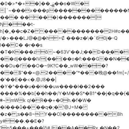
�0�>*�+�]��_ྪ��ϭ�W�
|`~���x���ƿ�������������N
��� �����)�������|
Ŋ���t-
h]�_��c�Z� �����������2H#o��w��L�[M~n��
/�>���Ǉ@�@�h=Ȼ ���z�\�`60j�-Q
l��C� �r��s
�T�K���zô~�63V'��J;��D��͔��
��dj����lV[��{��o�f:���G��N���@
��Du�!'��O�~9K?C��_wW���?
��$"��=@.2����"*���晚@��fm[=/
�'��E��<�.@J8��|
�Y�^���u��H��uw����l��2���
����%��b[��h��/Y�M��S*�B1^��j�q��{�%
ꂐ~mWk q!�R��+�0h.�f�W�
�i���ů����q�;�'@J=M�
�z� ;s��8~ Y��O}���������8h
y#�‍�.��E�?
1p5���+���ȋõ#J��A��Rx �N��2