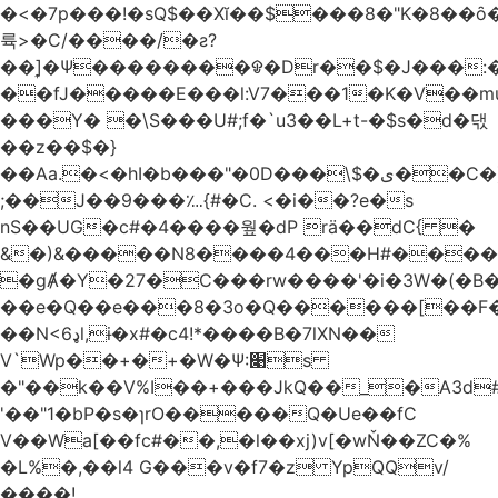
�<�7p���ǃ�sQ$��Xĭ��$���8�"K�8��ȏ�;��7��&c���?8c�q�ݢ_ �p���r��
륙>�C/����/�ƨ?
��]͎�Ψ������
��ᱫ�Dr��$�J���:
��fJ�����E���l:V7���1�K�V��mu
���Y� �\S���U#;f�`u3��L+t-�$s�d�댃
��z��$�}
��Aa.�<�hI�b���"�0D���\$�ی��C�)pY� ���QH���$��m��n<�̉�����nj��
;��J��9���؊{#�C. <�i��?e�s
nS��UG�c#�4����웦�dP rӓ��dC{ �
&�)&�����N8����4���H#�����
�gȺ�Y�27�C���rw����'�i�3W�(�B�Z
��e�Q��e���8�3o�Q������[��F�M~T5�
��N<6ډl,ɨ�x#�c4!*����B�7lXN��
V`Wp��+�+�W�Ѱ:׉s
�"��k��V%I��+���JkQ��_�A3d#�
'��"1�bP�s�ɿrO�����Q�Ue��fC
V��Wa[��fc#��,�l��xj)v[�wŇ��ZC�%
�L%�,��l4 G���v�f7�z YpQQv/
����!