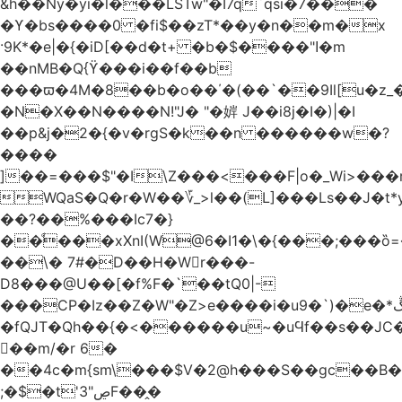
&h��Ny�yi�l���LSTw"�I7q`qsi�7���
�ϒ�bs����0 �fi$��zT*��y�n��m�x
·9K*�e|�{�iD[��d�t+ �b�$����"ߊ�m
��nMB�Q{ϔ���i��f��b
���ϖ�4M�8��b�o��΄�(��`��9Il[u�z_
�N�X��N����N!"J� "�婩 J��i8j�I�)|�I
��p&j�2�{�v�rgS�k��n ������w�?
����
]��=���$"�I\Z���<���F|o�_Wi>��
WQaS�Q�r�W��؆_>l��(L]���Ls��J�t*
��?��%���Ic7�}
��ͩ���xXnI(W@6�I1�\�{���;���
��\� 7#�D��H�Wr���-
D8���@U��[�f%F�`��tQ0|-
���CP�Iz��Z�W"�Z>e����i�u9�`)�e�*ڴ^[�W���
�fQJT�Qh��{�<������u~�uϤf��s��JC
𼶓��m/�r 6�
��4c�m{sm\���$V�2@h���S��gc��B�&
;�$�t'ڝ"3F��̭�