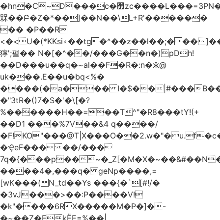
�hn�C~D���c�׺zc����L���=3PN�<��8��t�q�2b�#����m���E��:�A
槑��Բ�Z�*��]��N��\L+R'������
�� �P��R
<�<U�(*KKsіۮ��tg�^��z��l��;���]���
獰';펼�� N�[�^��/���G��n�)pDh!
��D���u��q�~al��F�R�:n�ӂ@
uk���.E��u�bq<%�
����(�a��� I�$��|#���B��
�"3tR�()7�S�'�\[�?
%������H��=��T^"�R8���tY!(+
��D1 ���%7V��&4 q����/
�F!KO"���@T|X���O��2.w�"�u.f�c�j�o��\��
�ҾeF�����/���
7q�{���p��~�_Z[�M�X�~��&#��N
����4�,���q� geNp����,=
[wK���( N_td��Ys ���{�`[#!/�
�3vJ���>��:P����V!
�k"����6RX�����M�P�]�-
�~��Z�EkЁE=%��|