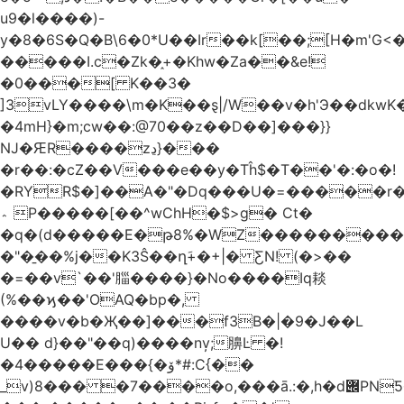
u9�l����)-
y�8�6S�Q�B\6�0*U��Ir��k[��;[H�m'G<
�����I.c�Zk�֑+�Khw�Za��&e!
�0���[ K��3�
]3vLY����\m�K��ȿ|/W��v�h'Э��dkwK��
�4mH}�m;cw��:@70��z��D��]���}}
Ǌ�ԘR����zڍ}���
�r��:�cZ��V���e��y�Tĥ$�Τ��'�:�o�!
�RYR$�]��A�"�Dq���U�=�����r
؞ P�����[��^wChH�$>g� Ct�
�q�(d�����E�թ8%�WZ�������������V�R�ر�
�"�̱��%j��K3Ŝ��ղَ+�+|� ƸN! (�>��
�=��v`��'䐉����}�No����Iq䎦
(%��ϗ��'OAQ�bp�,
����v�b�Җ��]���f3B�|�9�J��L
U�� d}��"��q)����nv̦;䑄Ŀ �!
�4�����E���{�ۆ*#:C{��
_v)8���