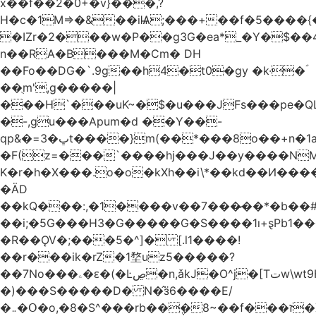
x��f��2�0+�v}���,?
H�c�1M=>�&��iѨ;���+��f�5����{�
�IZr�2���w�P��g3G�ea*_�Y�$��4
n��RA�B���M�Ϲm� DH
��Fo��DG�`.9g��h4�t0�gy �k·�ؐ
��ֻm',g�����|
���H`���uK~�$�u���JFs���pe�QL
�-,gu���Apum�d ��Y��-
qp&�=ڀ�3t����}m(��*���8o��+n�1aٖ��c:�+?
�F(z=���`����hj���J��y����NMm
K�r�h�X���.o�o�kXh��i\*��kd��И���
�ÄD
��kQ���:,�1����v��7���̷��*�b��
��i;�5G���H3�G�����G�S����1ı+ȿPb޶�<����1��i{��y_4Z�~�0�@PN�5����4q�Q��$nL[=�k�n�l{�uڰ��=��&�(��ʯ���VQ�
�R��ǪV�;���5�^]� [.l1����!
��r���ik�rZ�1堥uz5�����?
��7No���ۦ�ԑ�(�Ŀڝ�n,ǎkJ�O^j�[Tتw\wt9H��h�L;�7�:Q�Ӗ��t9k�I�KA�;֦N��l/,Ite�u�̗;J}
�)���S�����D� N�̂ӟ6����E/
�܅�Օ�o,�8�S^���rb��݆�8~��f���ז�X/