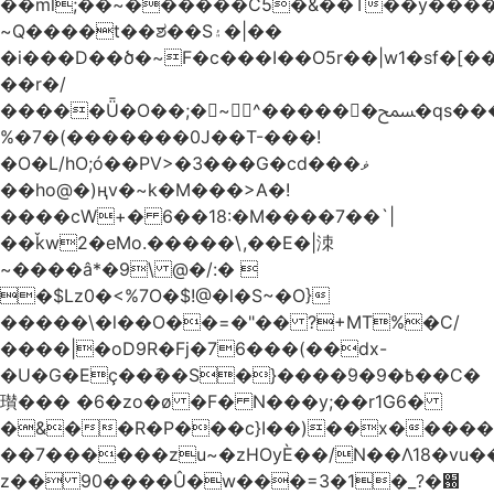
��ml;��~������C5�&��T��y����
~Q����t��ಶ��S۽�|��
�i���D��ծ�~F�c���I��O5r��|w1�sf�[��
��r�/
�����Ǖ�O��;�~^������ﵟ�qs������O�����o=`�����g)�L����
%�7�(�������0J��T-���!
�O�L/hO;ó��PV>�3���G�cd���ޥ
��ho@�)ңv�~k�M���>A�!
����cW+� 6��18:�M����7��`|
��ǩw2�eMo.�����\,��E�|洓
~����â*�9\ @�/:� 
�$Lz0�<%7O�$!@�l�S~�O}
�����\�l��O��=�"�� ?+MT%�C/
����|�oD9R�Fj�76���(��dx-
�U�G�Eç��݇��S�}����ؘ߿�9�9��C�
瓉��� �6�zo�ø �F� N���y;��r1G6�
�&��R�P���c}I��)��x����
��7������zu~�zHOyЀ��/N��Λ18�vu�
z�� 90����Û�w���=3�1�_֐�?