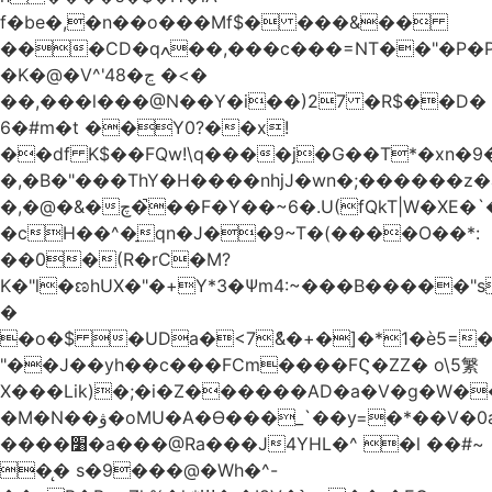
f�be�,�n��o���Mf$� ���&��
���CD�qߍ��,���c���=NT��"�Ρ�P�4���J�9HL��X�'�V? 1�fxrx�����Q���MU:�����3�Ħ�A���8)Z�^��$>�#�E��[�d<����6��%
�K�@�V^'4ڃ�8 �<�
��,���l���@N��Y�i��)27 �R$��D�
6�#m�t ��Y0?��x!
��df K$��FQw!\q����j�G��T*�xn�
�,�B�"���ThY�H����nhjJ�wn�;������z�
�,�@�&�چ�̚��F�Y��~6�.U(fQkT|W�XE�`���������l\��e=+2"0#Z���P�<�W)���p�i�3�.��������֛��h�K��%��Ӈnjvʓg|c'٤���1݉T�v�bM�g*c*J�s���Q2���].r� z2`�&C?
�cH��^�̠qn�J��9~T�(����O��*:
��0�(R�rC�M?
K�"l�ಣhUX�"�+Y*3�Ѱm4:~���B�����"s
�
�o�$ �UDa�<7ު&�+�]�*1�è5=�
"��J��yh��c���FCm����FϚ�ZZ� o\5䌓
X���Lik)�;�i�Z������AD�a�V�g�W�
�M�N��ۋ�oMU�A�Ɵ���_`��y=�*��V�0a�`��_+Z���P!
����׸�a���@Ra���J4YHL�^ �l ��#~
�̨� s�9���@�Wh�^-