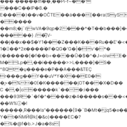
��� �����m��,��Pi-f~��'
���C��IP�8.�
E����)��v�OČTE��ܿa���[��ra(SyS
�����
��m8;�j`ήwVA�9qp�2���*�T��b���]
�����} /�͆jV-
��j��x��$�Y1���Z���K���Ru��E'�<
1�􋿃��*2ԟ����֜�F�QG�'G�|�v'�*�
(������[�f��b+����Ŭ�$�^�J=oiw E�
M�Lp�,��i�����>>L����]�S�
^8Qt �џ����e�P��A���&TEÇ
r���g��Y��uV*Y�X��E0�!
�̭>�%�0{�K������jOT���X�D��
C �,�|o�����k`���:i���
���93R�`�f�^����z�4�����s���<��ES�ڣ�#ύ�
��W%ⓘ�!
�����,R���!a"������[9�`B�Mt�͇q5�e�
Y�t�ŃMӤ@k[�&o)����EC�?
�%�@f�b.>J�a�8s|