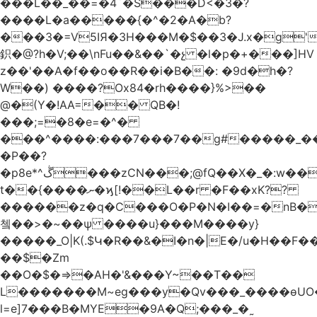
���L��_��=�4`�S���D<�3�?
����L�a�����{�^�2�A�b?
���3�=V5IЯ�3H���M�$��3�J.x�g
鉙�@?h�V;��\nFu��&��`�չ �l�p�+���]HV
z��'��A�f��o��R��i�B��: �9d�h
�?
W��) ����?Ox84�rh����}%>��
@�(Y�!AA=�� QB�!
���;=�8�e=�^�
���^����:���7���7��g#�����_���7Y�.8
�P��?
�p8e*^ڴ���zCN���;@fQ��Χ�_�:w��Ȩo�[4~2�[�?
t��{����ނ�ϗ[!��L��r �F��xK??
������z�q�C���O�P�N�I��=�nB�
쳌��>�~��ѱ ����u}���M����y}
�����_O|K(.$Կ�R��&�I�n�|E�/u�H��F�
��$�Zm
��O�$�=>�AH�'&���Y~��T��
L�������M~eg���y�Qv���_����ɵUO
l=e]7���B�MYE�9A�Q;���_�˷