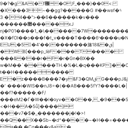
�9?�ɡ &A{�f޼�O;F_���}��0<:
�X���3~��gg?�����G #��wʚf؝�
�6��<"��4|� 3�����k�v���
������޺�����xJ
ǌ�P01����
1_�\������7W��������ߝ�7�m
�X�fOI��ͻ���f�t˿v����T����י6����u�N��u�������u�Tm�F��XS��h-
EU;�5�4'��)�������旛ڧ�&18|
�WB[���p_IѐF���T����
���&�!��r�F�r�Gn�BX��
w�M��`�����TH.�%�L�q���KP]��O
ŧ��H��������
�
E �z����B���7�y&F3�QMق G���pJ&j�^GN@�ga��)X�R��E@�S
�' ���i�WlS��nJ8=�(��AB���5fY?����L�|
��f?�����,�F/
���eM2�Γ�W��l�גyv��G��,_�9���5`�CirX�lǣ=uz��I�;
<�H��A�5ǚ]����}
���v7�$�_�������j�!�>!
��Q��X��Sb~�d^����~�H��=���
[a��,�Cg���v&ۣa;�