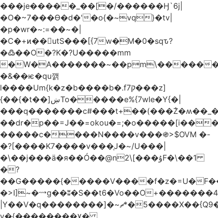
���je�����_��[�/������Ӈ`6j|
�O�~7���Ө�d�'�o{�~vq}�tv|
�p�wr�~:=��~�|
�C�+ͷ��utS���[{7w�M�0�sqԏ?
�߷��O�?K�?U�����mm
�W�A�������~��pm\�������
�&��ѥ�qu깱
l����Um{k�z�b����b�.f7ק���z]
{��{�t��]ښTo�����e%{7wIe�Y{�|
���q�������c#���t+��(���݃Z�ʍ��_����������څd}z���W>^���
��dr�p��=J��=okou�=;�o�����[i���ۻ?
�����c����N����v���֍>$OVM �-
�?[����K7����v���֧J�~/U���|
�\��j���ӓ�я��Ó��@n2\[���ۇF�\��1
�?
��G�����{�����V����f�z�=U�F���7��ջD:��
�>I]~�⟿g��ʬ�S��t6�Vo��O+�������48�+���OG�߿w������zq
|Y��V�q��������]�~؜5�*ޗ����X��{Q9�~R�*O��_?
y�{��������۷�