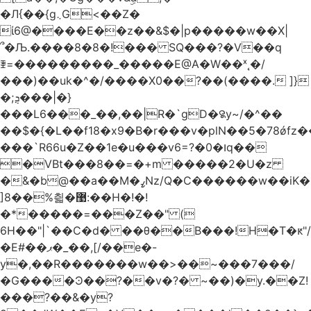
�Л{��{g܆G<��Z�
ί6@����E��z��&$�|p�����w��X|
՞�Љ.����8�8�!��� SQ���?�V��q
ꄿ=���������_�����E@A�W��ˣ˛�/
���)��uk�^�/����X0��?��(����. ]}
�;ܯ���|�}
���L6���_��,��|R�`gD�꯲y~/�^��
��$�{�L��f18�x9�B�r���v�plN��5�78ǿfz
���`R66u�Z� �1e�u���v6=?�0�וq��
�VBt���8��=�+m �����2�U�z
�&�b@��a��M�ߨNz/Q�C������w��iK�
]8��%칇�޹:��H�!�!
�*�����=���Z��" (
6H��"|`��C�d� ��θ��B���!H�T�ԟ"/
�E#��ޕ�_��,[/��e�-
y�,��R�������w��>��~���7���/
�G����Ͽ��?��v�?� ~��)�y.��Z!
���?��&�y?