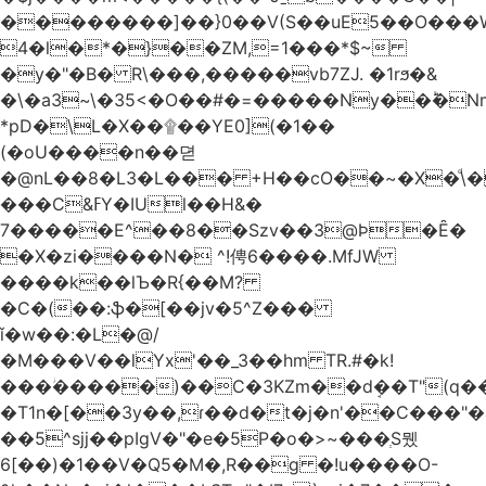
��������]��}0��V(S��uE5��O���
4�l�*�}��ZM,=1���*$~
�y�"�B� R\���,�����vb7ZJ. �1rϧ�&
�\�a3~\�35<�O��#�=�����Ny��ؕ�N
*pD�\L�X��۩��YE0](�1��
(�oU����n��뎓
�@nL��8�L3�L��� +H��cO��~�X�ͩ\�
���C&ߓY�IUl��H&�
7�����E^��8��Szv��3@Ϸ�Ȇ�
�X�zi����N� ^!俜6����.MfJW
����k��lЪ�R{��M?
�C�(��:ֆ�[��jv�5^Z���
ǐ�w��:�L�@/
�M���V��lYx'��_3��hm TR.#�k!
���ؗ�����)��C�3KZm��dܱ��T"(q��
�T1n�[��3y��,ɾ��d�t�j�n'��C���"�a��`��
��5^sjj��pIgV�"�e�5P�o�>~���ְS뮀
6[��)�1��V�Q5�M�,R��g �!u����O-