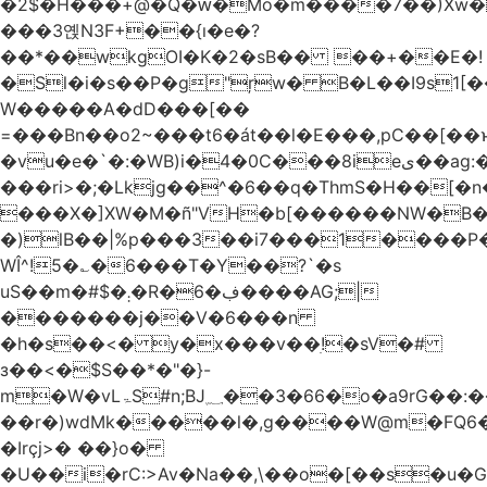
�2$�H���+@�Q�ԝ�Mo�m����7��)Xw
���3옍N3F+��{ı�e�?
��*��wkgOI�K�2�sB�� ��+��E�!
�Sl�i�s��P�g"ŗw� B�L��I9s1[��AC'�Q|x��~ږ��Ѫ ]�:$��i#��Ӈ��0j���
W�����A�dD���[��
=���Bn��o2~���t6�át��l�E���,pC�
�vu�e�`�:�WB)i�4�0C���8ieى��ag:�� !d�����4�fa<4\�"���o�Z�����a*D�[�|
���ri>�;�Lkjg��^�6��q�ThmS�H��[�
���X�]XW�M�ñ"VH�b[������NW�B
�)lB��|%p���3��i7���1����P�
WÎ^!5�؎�6���T�Y��?`�s
uS��m�#$�܄�R�ڣ�6����AG;|
�������j��V�6���n
�h�s��<� y�x���v��ׅ!�sV�#
з��<�$S��*�"�}-
m�W�vLۃЅ#n;BJ؁��3�66�o�a9rG��:�����W�QКY�4����8���u4�̒*�Q�����cǏ���pL���`�b��egLz�j�Ms9i�e�d�����Ź͊�u,|l2.
��r�)wdMk�����l�,g����W@m�FQ6
�Irçj>� ��}o�
�U��i�rC:>Av�Na��,\��o�[��s�u