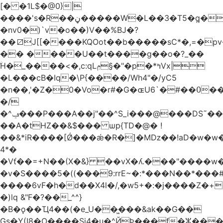
[� �1L$�@0}
|
����'s�R��ڼ�����W�L��3�T5�q̪�C�Gӹ1�rԝ���e$T��%QTLIr��o�=�+�Ӛ��< .5�Li,���35���0����׋Z�Rm�E40)B~���.���|~L4�3D�Ǭ"^�Qk�=w6l5ʥ��kE�nO�C���=�9��|
�nv0�)`v�o��)V��%BJ�?
��⧄J[[����KQOot��b�����sC*�,=�p
�� ����U��t����g��o�?_��
ۨH�_����<�,c:qLݦ§�"�p�*ߤVx|
�L���cB�Iq�\P{����/Wh4"�/yC5
�n��,'�Z�0�Vo�r#�G�ɶU߀��#�`6��Du
�/
�^ݠ���P���A��j"��^S_i���@���DS˜��r�1���t�$���BDl!
��A�tHZ��&$��� ѡp{TD�@� !
��&*iR����[Ǿ���ǽ�R�]�Mǲ��!aD�w�w�
4*�
�Vť��=+N��(X�&} ��vX�ʎ.���"����
�v�S����5�((���9:rrE~�:*���N��*���#L`2�%7��
����6vF�h�d��X4l�/,�w5+�:�j����Z�+�
�)lq &"F�?��_^^}
�B�ǫ��Ҵ4��(�e_U��͖���&ak��G��
Gs�Y(I8�O����Si4�u�^ЙÞ���f�ⵣ���