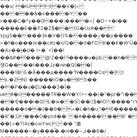
��s/ �lU(��V�ǰ=
�����&�x����Y ��
v���C�*y��0���;����=[ �D~+�l��
�����E��Ŧ2�Z$�� {G�Ux#�� `
ϫpg5�����3k�V�{)%�����ݲ��p����
>�f�o���)k��c#z�n/G��0�FϾK��K�W'Ǘ�wE
�Ax��j�d� I=�`<|��!
��&#���� @'Z������u�jdL��h�R 
첑G����t���Jz�лѝ�Q{��|
���1&L�Ǎ���д����"N����Cs�];t
ɛ.�ZN} �����tO�u�8 5��
��P��u�ȨU���3�|�
uk#�c�����TR��W�Y(+~��(�"�pr�"\��
��Ҿ���i�GL�w��S��$�IO����^rYh0�s���4¾��Vb}
�����d��{��9�<�L�h�u;"�0������+Q�Fn�h
�8ʺ�;Ù���O�pn4��`�#����I��8`
��[>�?)4z�owYwL,�� "遫
M�����=�y���̚�.�nl��~,z��8�/