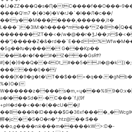
�(J�ZZ���Q�s�Ԥ�tC����f��O���▫9�
����Q'mכ�}� 7�}�V�rJ�`�l��Л�c��/
��ty��M���j����,������,it�
L���`)�ܰ3lM:�h����*me��*Z�8h�|Q�
�������ZT��<�/w�@��r�ǯJ��;n$�
��"]�����Z�&�rd��`E��d%Wfw�M������
�5g��Խ�ұ���� G���Kp��
��&�r�f��#�Z���GsRϮ?
#]�[�}9��Q��4Ot_#��5�JI�@�k [(
������l)��/
��֚�[K�9�g�t�\T��$��!=�q��.�gNb
%�)O�)
W������z����s�m,=ų���%99�0:x�
a�!���Sd�-�C���`f.j{9f
+pH�d��<��r�(��cU� �j!
��B���R�lD����$G�36xf����_�WcgI
幝�jc� �S�O�n�^;htz@��:$��
��o,ƍ����nӝ���m�����kW >:D�-