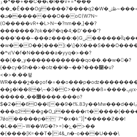
ۊ�*��+��C��˪�l��v+=*���
��_�Ê���Og����7����q2�W�ڟݽ~���<����+)�y�����r�����~�=E�VO��L�=��ױ2sw�������/'���|
�ܒ��������O��oϾ(W7N~
(O�����vR+�L>N~�?nm��,]��?
�������7ok��P�q�4;�D'���'?
���'���~���z����:�}Gݭ������Ïկ�����]����m��߼��|
�w��O��]���}:�\]�X���S���O����cP��֏�
�*v/V�f�N�����a�yyq�>��?
��{��_y������������qo��.��w��?
{��cy�5h��>�oʫ��l�~��?���໹�u?
<�>� .��폏
WR����շ��ǫof�=��o���p�oʣ���������Տ��=�0��oO.>��A�c�ٿ���>�z{�a�]OW�
��ۇ�I��8�\~�3�C>������ß=����ݡyx�T���Q����z��4y���wWyH��� ]�z��D�����i��Cͯ�~7�����=���*��_o��y<=z+����T/
�����_��߼����.���o?
$�2��6O��ï[��9�!%.83y��Mw���d��Iݚ\\��g��4~ު�_�&�Qpu$킋|
���q2��g�O_ʇ�����rt�����{���
7ǿo�����p�`7*�x�k˜]|*�����Ƶ��!
�Լ��~W��WG�?>=)�ݺ� >��
�{����[K=��T�|4&_n�-o���U���\