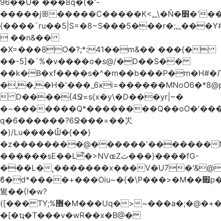
96��U� ���8q�(�'-
�����jꕥ�����C�����K<,_\�Ň�׻�'�����W�S����a>�9;�~��#
{����`ru��5|S=�8~S���5���r�;,_���Y
 ��n&��
�X=���8O�?;*:41�̈�m&��ۤ���{�
��-5]�`%�v����o�s@/�D��S��
��k�B�xf����s�^�m��b���P�m�H#�
�,�,�H�'���_6ӿi=
������MNoO6�*8
 D����{4Ջ=s{x�y\�D���yr|~�
�~�������Q*��������Q��oO�'����
q�6������?6Ջ���=��㞤
�)/Lu����Ѿ�{��}
�z��������@������'�������N
������sE��L͌�>NVɶZٿ���}����fG-
���L�˻�������x���V�U7�'&@
ϐ�d*����+���Oiu~�{�\P���>�M��׏p���I���
䳷��{!�w?
([��� TY;%޽�M���Uq�>~���a�;�@�+�/
�[�ҵ�T���v�wR��x�B@�