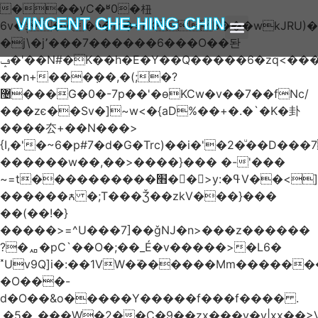
���yC�ʶ0�杻
VINCENT CHE-HING CHIN
6v�ݙ�v:�n�m�=kKB���wkJRU)��>�}
�j\�j՚���7������6���O��돤
ABOUT AUTHOR
ABOUT BOOK
ARTICLES & BLOGS
ݡ�'��N#�K��h�E�Y��Q�����6�zq<����w��FA�^�-
��n+���݂��,�(;�?
޴���G�0�-7p��'�өKCw�v��7��fNc/
���zє��Sv�]~w<�{aD%��+�.�`�K�卦
����厺+��N���>
{I,�'�~6�p#7�d�G�Trc)��i�'�2�ͧ��D
������w��,��>����}��� �-'���
~=t����������׫��ٕ >y:�ߟV��<]����m|
������ꙉ �;T���Ǯ��zkV���}���
��(��!�}
�����>=^U���7]��ǧǊ�n>���z������
?�ퟪ�pC`��O�;��_É�v�����>�L6�
˟Uv9Q]i�:��1VW�߳������Mm������
�O���-
d�O��&o�����Y�����f���f���� .
.�5�_���W�2��Ҫ�9��zx���y�y|xx��>V��s�