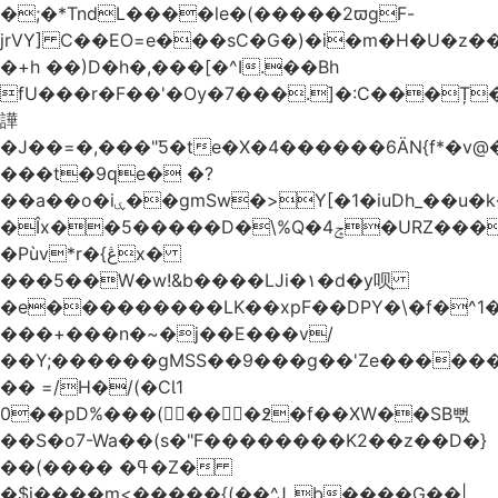
�;�*TndL����le�(�����2ϖgF-
jrVY] C��EO=e���sC�G�)�i�m�H�U�z�
�+h ��)D�h�,���[�^I.��Bh
fU���r�F��'�Ѹ�7���.]�:C���Ț
譁
�J��=�,���"Ƽ�te�X�4������6ӒN{f*�v
���t�9ԛe� �?
��a��o�iۑ��gmSw�>Y[�1�iuDh_��u�k��W�dJ�5�*��l�"`�*�(���U6P
�Îx��5�����D�\%Q�4ݘ�URZ���g��J;�='٣
�Pùv*r�{ڠx�
���5��W�w!&b����LJi�١�d�y呗֭
�e���������LK��xpF��DPY�\�f�^1�
���+���n�~�j��E���v/
��Y;������gMSS��9���g��'Ze������
�� =/H�/(�CƖ1
0��pD%���(󺧋���߶�f��XW��SB뻓
��S�o7-Wa��(s�"F��������K2��z��D�}
��(���� �ߟ�Z�
�$j����m<�����{(��^Jˍb����G��|