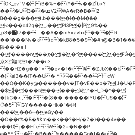
OK_cv`M�iB�%~�(*�v��ZȈb>?
���U3��uzV2WA�rR�B�2
B���g���t.b����i��M�&�
<���e42q�_.��PI3P�|P 9%��
,p8�׌t7��𥉉��A��m5=avh<���R
��'���Nv�k(d�kB8�5�9�#h@�B�1��@
隈��:�a !
�'����n��ƺ� )��^���� �FǴ�
京X䮫d1�2��u3
��HZ�g��"'=�e<�f�(#�ZJbX��b
�)alB��!T��U� *���� cW-
�$|����b�����ԟ^�H_D�^��
�]kG�<ˎ�l�(8�� �����IYU�US��
ૈ�5 GY�����Hk�"�@!
�����6~�eGy��
�O��r%�B�#&m��K��?�H/�Z�)���4v��
ї��Dj��H`eW�2=�N��P
e�5*` ;د�:�B�� è�����Gr�[��u�