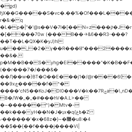
�քd}
ɧX��G�����S�vc�.��%�Of���L�����T�5��ω����>��d
r�&:� q
�L�p�|"�'@s��V�7I�[��N=z���ק�Ϳ�r�M%�#f���A/1��j
�[����70w (���B��->&6��R3-���?
��T��L�QX�K�yJ)hI
u���_�2�ү��R���ȣ"���2����x�
��&�.
p�M��B��S�yhg�Ei�����"�K�B��F
(��r���7�/���&�
��Ӆ��w�}BT�O��E���j1�/@r���6{
��9xڿ�����f�^�
����'cN5��KoJ�Dl0���V�k��7Rݯa�\,nD�ɌI��'���0~�5qB
8�/W�_�_�#���hV�A.L>��
�~������^)� Mtv�-
��k���yH��N�J�ʇx�q{߿غ�Z
ޚ������'�x�68z�}~�޹�u8:�4
��$��{��f����j����Vi|