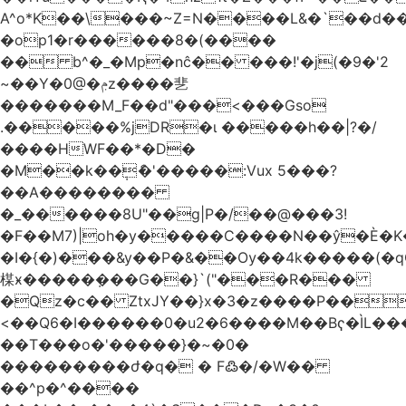
A^o*K��\���~Z=N����L&�`��d��
�op1�r������8�(����
�� b^�_�Mp�nĉ�� ���!'�j(�9�'2
~��Y�0@�ݦz����㐟
�������M_F��d"���<���Gso
.�����%jDR�ɩ �����h��|?�/
����HWF��*�D�
�M��k��݄ެ�'�����:Vux 5���?
��A��������
�_������8U"��g|P�/��@���3!
�F��M7)|oh�y�����C����N��ŷ�È�
�I�{�)���&y��P�&��Ѹ��4k�����(�
楳ӿ�����ܼ���G��}`("���R���
�Qz�c�� ZtxJY��}x�3�z����P��
<��Q6�I������0�u2�6����M��Bҁ�ÌL�
��T���o�'�����}�~�0�
���������ժ�q� � F߷�/�W��
��^p�^����