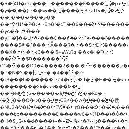
�R�(4U�rۼ5���:O�������K����(�p+'[ҷ����[�[q�c^i��v������z���@�|
�y��j��}rz��=y������Br{z1Tv� �V?
��]�������ۻ�皻
��r^N*�P�:~8n�'�cT.��9�������
�yc�� ,���
�y�]��U���C��)�;;`۬���[�����
����$#|�/���Ǟ���R���$E�����/
��X��c3���@=هWu?q ��c�[�T
��Z�$D������
OG����D0�A����2���.�E������ٸ��C�\��|S�._����Y�F���]}
�9�N�?;��|{#_5F� �4��;�Z-
�tS���h������fzZ4�ev�d��H���y
��������߿ٺ�߿3���M�
��ї�MG������$�`��Ǩɖ�,+
{�j���O�<���C$K��w�����侯
�NU$�V�k6��EV�rG���כ��,���x�}
���bx��������D����w0�>@D��)�Ô����c
�H�$ᡁG�d����)~�6%�7[;����� 
��lYū����Қ�4nz1t�Z���fF^��೭��