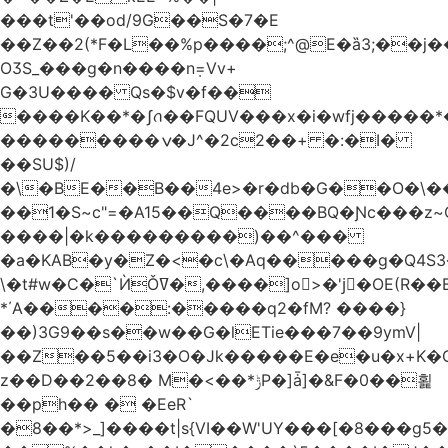
���t'��оd/9G��S�7�E
��Z��2(*F�L��%p����;^@E�ȁ3;��j
OӠS_���g�n����n݂=Vv+
G�3U���� Qs�$v�f��
����K��*�ʃꪒ��FQUV���x�i�wfj����
���������ݍ�J^�2c2��+ �:�I�
��SU$)/
��1�S~c"=�A15��Q����BQ�Ɲc���z
����|�k���������)��^���
�a�KAB�y�Z�<�c\�Aq�����g�Q4S
\�t#w�C�`ЍǑߜ�,����]o>�'jٍ�OE(R��B��b���ST�K|Q9�$�
*΄A����:�����q2�fM? ����}
��)3G9��s��w��G�lETie���7��9ymV|
��Z��5��i3�O�Jk�����E�e�u�x+K�
z��D��2��8� M�<��*ݱP�]ǡ]�&F�0��횙
��ph�� � �EeR`
�8��*>_]����t|s{VI��W'UY���[�8���g