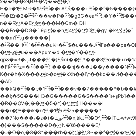
x��f��2�0+�v}���,?
H�c�1M=>�&��iѨ;���+��f�5����{�
�IZr�2���w�P��g3G�ea*_�Y�$��4
n��RA�B���M�Ϲm� DH
��Fo��DG�`.9g��h4�t0�gy �k·�ؐ
��ֻm',g�����|
���H`���uK~�$�u���JFs���pe�QL
�-,gu���Apum�d ��Y��-
qp&�=ڀ�3t����}m(��*���8o��+n�1aٖ��c:�+?
�F(z=���`����hj���J��y����NMm
K�r�h�X���.o�o�kXh��i\*��kd��И���
�ÄD
��kQ���:,�1����v��7���̷��*�b��
��i;�5G���H3�G�����G�S����1ı+ȿPb޶�<����1��i{��y_4Z�~�0�@PN�5����4q�Q��$nL[=�k�n�l{�uڰ��=��&�(��ʯ���VQ�
�R��ǪV�;���5�^]� [.l1����!
��r���ik�rZ�1堥uz5�����?
��7No���ۦ�ԑ�(�Ŀڝ�n,ǎkJ�O^j�[Tتw\wt9H��h�L;�7�:Q�Ӗ��t9k�I�KA�;֦N��l/,Ite�u�̗;J}
�)���S�����D� N�̂ӟ6����E/
�܅�Օ�o,�8�S^���rb��݆�8~��f���ז�X/