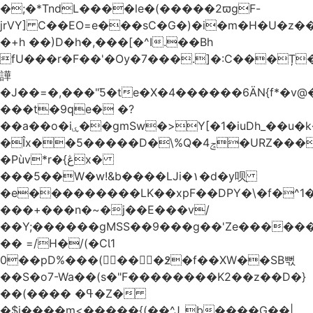
�;�*TndL����le�(�����2ϖgF-
jrVY] C��EO=e���sC�G�)�i�m�H�U�z�
�+h ��)D�h�,���[�^I.��Bh
fU���r�F��'�Ѹ�7���.]�:C���Ț
譁
�J��=�,���"Ƽ�te�X�4������6ӒN{f*�v
���t�9ԛe� �?
��a��o�iۑ��gmSw�>Y[�1�iuDh_��u�k��W�dJ�5�*��l�"`�*�(���U6P
�Îx��5�����D�\%Q�4ݘ�URZ���g��J;�='٣
�Pùv*r�{ڠx�
���5��W�w!&b����LJi�١�d�y呗֭
�e���������LK��xpF��DPY�\�f�^1�
���+���n�~�j��E���v/
��Y;������gMSS��9���g��'Ze������
�� =/H�/(�CƖ1
0��pD%���(󺧋���߶�f��XW��SB뻓
��S�o7-Wa��(s�"F��������K2��z��D�}
��(���� �ߟ�Z�
�$j����m<�����{(��^Jˍb����G��|