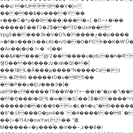
��s/ �lU(��V�ǰ=
�����&�x����Y ��
v���C�*y��0���;����=[ �D~+�l��
�����E��Ŧ2�Z$�� {G�Ux#�� `
ϫpg5�����3k�V�{)%�����ݲ��p����
>�f�o���)k��c#z�n/G��0�FϾK��K�W'Ǘ�wE
�Ax��j�d� I=�`<|��!
��&#���� @'Z������u�jdL��h�R 
첑G����t���Jz�лѝ�Q{��|
���1&L�Ǎ���д����"N����Cs�];t
ɛ.�ZN} �����tO�u�8 5��
��P��u�ȨU���3�|�
uk#�c�����TR��W�Y(+~��(�"�pr�"\��
��Ҿ���i�GL�w��S��$�IO����^rYh0�s���4¾��Vb}
�����d��{��9�<�L�h�u;"�0������+Q�Fn�h
�8ʺ�;Ù���O�pn4��`�#����I��8`
��[>�?)4z�owYwL,�� "遫
M�����=�y���̚�.�nl��~,z��8�/