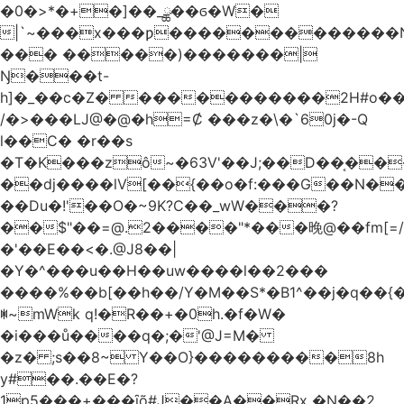
�0�>*�+�]��_ྪ��ϭ�W�
|`~���x���ƿ�������������N
��� �����)�������|
Ŋ���t-
h]�_��c�Z� �����������2H#o��w��L�[M~n��
/�>���Ǉ@�@�h=Ȼ ���z�\�`60j�-Q
l��C� �r��s
�T�K���zô~�63V'��J;��D��͔��
��dj����lV[��{��o�f:���G��N���@
��Du�!'��O�~9K?C��_wW���?
��$"��=@.2����"*���晚@��fm[=/
�'��E��<�.@J8��|
�Y�^���u��H��uw����l��2���
����%��b[��h��/Y�M��S*�B1^��j�q��{�%
ꂐ~mWk q!�R��+�0h.�f�W�
�i���ů����q�;�'@J=M�
�z� ;s��8~ Y��O}���������8h
y#�‍�.��E�?
1p5���+���ȋõ#J��A��Rx �N��2