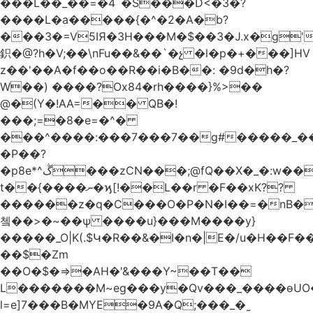
���L��_��=�4`�S���D<�3�?
����L�a�����{�^�2�A�b?
���3�=V5IЯ�3H���M�$��3�J.x�g
鉙�@?h�V;��\nFu��&��`�չ �l�p�+���]HV
z��'��A�f��o��R��i�B��: �9d�h
�?
W��) ����?Ox84�rh����}%>��
@�(Y�!AA=�� QB�!
���;=�8�e=�^�
���^����:���7���7��g#�����_���7Y�.8
�P��?
�p8e*^ڴ���zCN���;@fQ��Χ�_�:w��Ȩo�[4~2�[�?
t��{����ނ�ϗ[!��L��r �F��xK??
������z�q�C���O�P�N�I��=�nB�
쳌��>�~��ѱ ����u}���M����y}
�����_O|K(.$Կ�R��&�I�n�|E�/u�H��F�
��$�Zm
��O�$�=>�AH�'&���Y~��T��
L�������M~eg���y�Qv���_����ɵUO
l=e]7���B�MYE�9A�Q;���_�˷