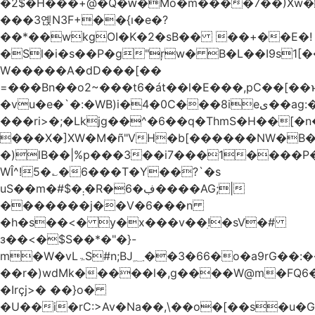
�2$�H���+@�Q�ԝ�Mo�m����7��)Xw
���3옍N3F+��{ı�e�?
��*��wkgOI�K�2�sB�� ��+��E�!
�Sl�i�s��P�g"ŗw� B�L��I9s1[��AC'�Q|x��~ږ��Ѫ ]�:$��i#��Ӈ��0j���
W�����A�dD���[��
=���Bn��o2~���t6�át��l�E���,pC�
�vu�e�`�:�WB)i�4�0C���8ieى��ag:�� !d�����4�fa<4\�"���o�Z�����a*D�[�|
���ri>�;�Lkjg��^�6��q�ThmS�H��[�
���X�]XW�M�ñ"VH�b[������NW�B
�)lB��|%p���3��i7���1����P�
WÎ^!5�؎�6���T�Y��?`�s
uS��m�#$�܄�R�ڣ�6����AG;|
�������j��V�6���n
�h�s��<� y�x���v��ׅ!�sV�#
з��<�$S��*�"�}-
m�W�vLۃЅ#n;BJ؁��3�66�o�a9rG��:�����W�QКY�4����8���u4�̒*�Q�����cǏ���pL���`�b��egLz�j�Ms9i�e�d�����Ź͊�u,|l2.
��r�)wdMk�����l�,g����W@m�FQ6
�Irçj>� ��}o�
�U��i�rC:>Av�Na��,\��o�[��s�u