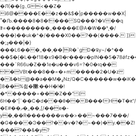
�Л{��{g܆G<��Z�
ί6@����E��z��&$�|p�����w��X|
՞�Љ.����8�8�!��� SQ���?�V��q
ꄿ=���������_�����E@A�W��ˣ˛�/
���)��uk�^�/����X0��?��(����. ]}
�;ܯ���|�}
���L6���_��,��|R�`gD�꯲y~/�^��
��$�{�L��f18�x9�B�r���v�plN��5�78ǿfz
���`R66u�Z� �1e�u���v6=?�0�וq��
�VBt���8��=�+m �����2�U�z
�&�b@��a��M�ߨNz/Q�C������w��iK�
]8��%칇�޹:��H�!�!
�*�����=���Z��" (
6H��"|`��C�d� ��θ��B���!H�T�ԟ"/
�E#��ޕ�_��,[/��e�-
y�,��R�������w��>��~���7���/
�G����Ͽ��?��v�?� ~��)�y.��Z!
���?��&�y?