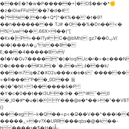
���E�?�w�P�����+|�O$��r�*✊
�z�i0iwFFo ��7�d�#
�|*e�;�n�+Q*]^�K%��'�t�9?
��h������ �� TJ# �O��%�Dn��<�
%uw��.66X>ӏ��)"[
�Kх�|P=��ITy#C�@bMh) gz7��0ݓV/
�l�(���A�ݶ"s��8�
E;���4�����Bv/
�f�V�Gv7����}"�)�!oqfJc�rٞ�>�c��
O�c���v�#כĲ(�`�J�v;߃���k/
���m7q�Z�XO2u���x�e�s`������<
<�R���"P��_0D�� 둉
�iĮ�"�Ņ(=1������&�P
�Y�c�0��t��l3U�:9� � ^I#`́�;0
�_l0�#*�u�)�Y���@e�*��>�"��VB
(}
���eg~k�Q��=p<�Ձ��V��^���i��
�����ۑ=�v?X�URR���qbs�@�k��-
h����s�$�H�iǞ-