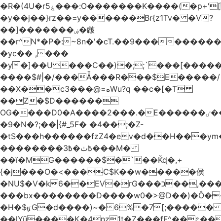
�R�(4U�rۼ5���:O�������K����(�p+'[ҷ����[�[q�c^i��v������z���@�|
�y��j��}rz��=y������Br{z1Tv� �V?
��]�������ۻ�皻
��r^N*�P�:~8n�'�cT.��9�������
�yc�� ,���
�y�]��U���C��)�;;`۬���[�����
����$#|�/���Ǟ���R���$E�����/
��X��c3���@=هWu?q ��c�[�T
��Z�$D������
OG����D0�A����2���.�E������ٸ��C�\��|S�._����Y�F���]}
�9�N�?;��|{#_5F� �4��;�Z-
�tS���h������fzZ4�ev�d��H���y
��������߿ٺ�߿3���M�
��ї�MG������$�`��Ǩɖ�,+
{�j���O�<���C$K��w�����侯
�NU$�V�k6��EV�rG���כ��,���x�}
���bx��������D����w0�>@D��)�Ô����c
�H�$ᡁG�d����)~�6%�7[;����� 
��lYū����Қ�4nz1t�Z���fF^��೭��