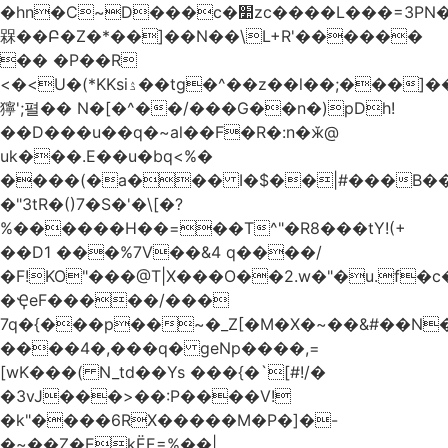
�hn�C~D���c�׺zc����L���=3PN�<��8��t�q�2b�#����m���E��:�A
槑��Բ�Z�*��]��N��\L+R'������
�� �P��R
<�<U�(*KKsіۮ��tg�^��z��l��;���]���
獰';펼�� N�[�^��/���G��n�)pDh!
��D���u��q�~al��F�R�:n�ӂ@
uk���.E��u�bq<%�
����(�a��� I�$��|#���B��
�"3tR�()7�S�'�\[�?
%������H��=��T^"�R8���tY!(+
��D1 ���%7V��&4 q����/
�F!KO"���@T|X���O��2.w�"�u.f�c�j�o��\��
�ҾeF�����/���
7q�{���p��~�_Z[�M�X�~��&#��N
����4�,���q� geNp����,=
[wK���( N_td��Ys ���{�`[#!/�
�3vJ���>��:P����V!
�k"����6RX�����M�P�]�-
�~��Z�EkЁE=%��|