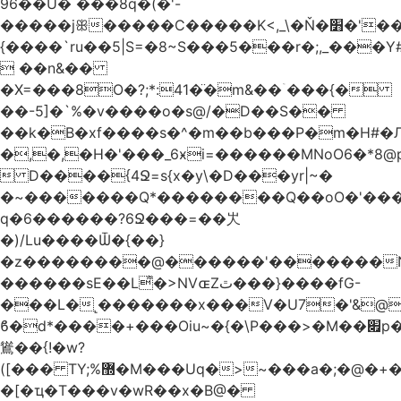
96��U� ���8q�(�'-
�����jꕥ�����C�����K<,_\�Ň�׻�'�����W�S����a>�9;�~��#
{����`ru��5|S=�8~S���5���r�;,_���Y
 ��n&��
�X=���8O�?;*:41�̈�m&��ۤ���{�
��-5]�`%�v����o�s@/�D��S��
��k�B�xf����s�^�m��b���P�m�H#�
�,�,�H�'���_6ӿi=
������MNoO6�*8
 D����{4Ջ=s{x�y\�D���yr|~�
�~�������Q*��������Q��oO�'����
q�6������?6Ջ���=��㞤
�)/Lu����Ѿ�{��}
�z��������@������'�������N
������sE��L͌�>NVɶZٿ���}����fG-
���L�˻�������x���V�U7�'&@
ϐ�d*����+���Oiu~�{�\P���>�M��׏p���I���
䳷��{!�w?
([��� TY;%޽�M���Uq�>~���a�;�@�+�/
�[�ҵ�T���v�wR��x�B@�