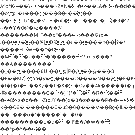
A^o*K��\���~Z=N����L&�`��d��
�op1�r������8�(����
�� b^�_�Mp�nĉ�� ���!'�j(�9�'2
~��Y�0@�ݦz����㐟
�������M_F��d"���<���Gso
.�����%jDR�ɩ �����h��|?�/
����HWF��*�D�
�M��k��݄ެ�'�����:Vux 5���?
��A��������
�_������8U"��g|P�/��@���3!
�F��M7)|oh�y�����C����N��ŷ�È�
�I�{�)���&y��P�&��Ѹ��4k�����(�
楳ӿ�����ܼ���G��}`("���R���
�Qz�c�� ZtxJY��}x�3�z����P��
<��Q6�I������0�u2�6����M��Bҁ�ÌL�
��T���o�'�����}�~�0�
���������ժ�q� � F߷�/�W��
��^p�^����