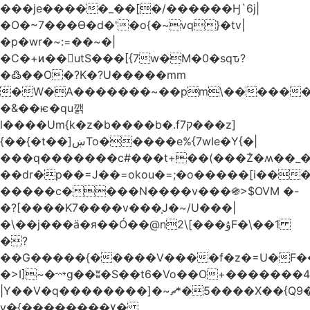
���je�����_��[�/������Ӈ`6j|
�O�~7���Ө�d�'�o{�~vq}�tv|
�p�wr�~:=��~�|
�C�+ͷ��utS���[{7w�M�0�sqԏ?
�߷��O�?K�?U�����mm
�W�A�������~��pm\�������
�&��ѥ�qu깱
l����Um{k�z�b����b�.f7ק���z]
{��{�t��]ښTo�����e%{7wIe�Y{�|
���q�������c#���t+��(���݃Z�ʍ��_����������څd}z���W>^���
��dr�p��=J��=okou�=;�o�����[i���ۻ?
�����c����N����v���֍>$OVM �-
�?[����K7����v���֧J�~/U���|
�\��j���ӓ�я��Ó��@n2\[���ۇF�\��1
�?
��G�����{�����V����f�z�=U�F���7��ջD:��
�>I]~�⟿g��ʬ�S��t6�Vo��O+�������48�+���OG�߿w������zq
|Y��V�q��������]�~؜5�*ޗ����X��{Q9�~R�*O��_?
y�{��������۷�