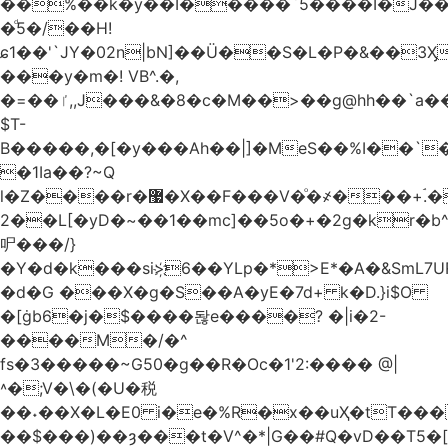
��%��k�y��I�����`5����I�J���
�ͩ5�/��H!
ɕ1��'`JY�02n|bN]��Ü��S�L�P�&��3
���y�m�! VB^.�,
�=��ٵ,,J���&�8�c�M��>��g@hh��`a���ء�{(�"�ߊ!s�z?
$T-
B�����,�[�y���Ah��|]�MeS��%I��`
�1Ia��?~Q
l�Z����r�޷�X��F
���V�ͦ�҂���+ۘ.�
2��L[�yD�~��1��mc]��5o�+�2g�kr�
㕧���/}
�Y�d�k���si>҉6��YLp�*>E*�A�&SmL7
�d�G ���X�g�S��A�yE�7d+ k�D.}i$O
�[ġb6�j�$����돦e����? �|i�2-
����M�/�^
fs�3�����~G50�g��R�Oc�1'2:���� @
|
˄�;V�\�(�U�税
��˖��X�L�E0 i�e�%R�x��uҲ�tT�����4{�D�,��Q
��$���)�
�ȝ���t�V^�*|G��#Q�vD��T5�