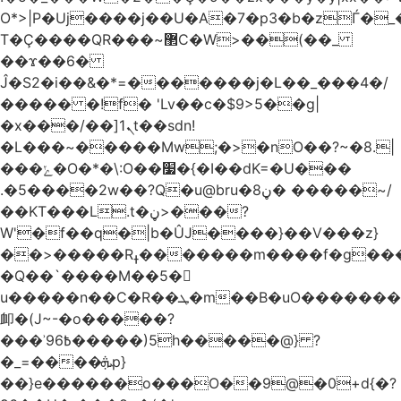
O*>|P�Uj����j��U�A�7�p3�b�zЃ�_
T�Ç����QR���~޲C�W>��(��_
��ϫ��6�
Ĵ�S2�i��&�*=�������j�L��_���4�/
����� �!f� 'Lv��c�$9>5��g|
�x���/��]ܢ1t��sdn!
�L���~�����Mw;�>�nO��?~�8.|
���ݺ�O�*�\:O��׷�{�I��dK=�U���
.�5����2w��?Q�u@bru�8ڼ� �����~/
��KT���L.t�ڼ>���?
W'�f��q�|b�ÛJ����}��V���z}
��>�����Rߪ�������m����f�g����p=Tn��f��~���9V�������ϛ�q����?
�Q��`����M��5�𳲻
u�����n��C�R��ܛ�m��B�uO�������S
卹�(J~-�o�����?
���ʾ9߿6�����)5h�����@} ?
�_=����ܞp}
��}e������o���O��9@�0+d{�?