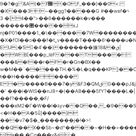
�9?�ɡ &A{�f޼�O;F_���}��0<:
�X���3~��gg?�����G #��wʚf؝�
�6��<"��4|� 3�����k�v���
������޺�����xJ
ǌ�P01����
1_�\������7W��������ߝ�7�m
�X�fOI��ͻ���f�t˿v����T����י6����u�N��u�������u�Tm�F��XS��h-
EU;�5�4'��)�������旛ڧ�&18|
�WB[���p_IѐF���T����
���&�!��r�F�r�Gn�BX��
w�M��`�����TH.�%�L�q���KP]��O
ŧ��H��������
�
E �z����B���7�y&F3�QMق G���pJ&j�^GN@�ga��)X�R��E@�S
�' ���i�WlS��nJ8=�(��AB���5fY?����L�|
��f?�����,�F/
���eM2�Γ�W��l�גyv��G��,_�9���5`�CirX�lǣ=uz��I�;
<�H��A�5ǚ]����}
���v7�$�_�������j�!�>!
��Q��X��Sb~�d^����~�H��=���
[a��,�Cg���v&ۣa;�