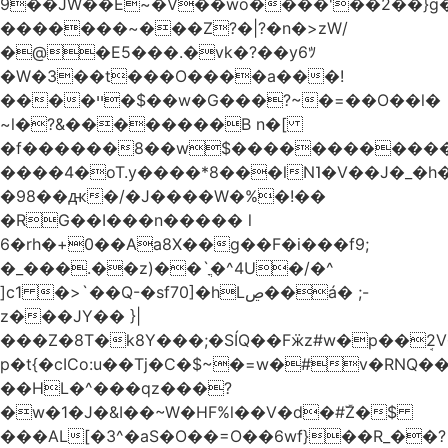
9��JW��E~�V��wo����'��2��}
�������~���Z?�|?�n�>zW/
�@�E5���.�vk�?��y6ﾂ
�W�3��t���O����a���!
����ײ �$��w�G���?~�=��O��l�
~l�?&��������B n�[
�f������8��w$������������
����4�oT.y����*8���lN˥�V��J�_�
�98��ԫ�/�J����W�%�!��
�RG��I���n����� l
6�rh�+0��Aa8X��g��F�i���f9;
�_���.��z)��`ֳ�^4U�/�^
]c1 �>`��Q-�sf70]�hLڝ��á� ;-
z���JY�� }|
���Z�8T�k8Y���;�SÍQ��Fӝz#w�p��ܱ2V���mړ�
p�t{�cICo:u��Tj�C�$~�=w�#v�RNQ�
��HL�^���qz���?
�w�1�J�&I��~W�HF%l��V�d�#ۜZ�$
���AL[�3^�aS�O��=O��6wf}��R_��?