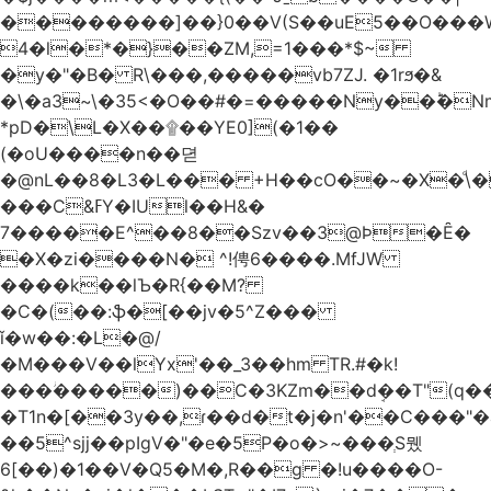
��������]��}0��V(S��uE5��O���
4�l�*�}��ZM,=1���*$~
�y�"�B� R\���,�����vb7ZJ. �1rϧ�&
�\�a3~\�35<�O��#�=�����Ny��ؕ�N
*pD�\L�X��۩��YE0](�1��
(�oU����n��뎓
�@nL��8�L3�L��� +H��cO��~�X�ͩ\�
���C&ߓY�IUl��H&�
7�����E^��8��Szv��3@Ϸ�Ȇ�
�X�zi����N� ^!俜6����.MfJW
����k��lЪ�R{��M?
�C�(��:ֆ�[��jv�5^Z���
ǐ�w��:�L�@/
�M���V��lYx'��_3��hm TR.#�k!
���ؗ�����)��C�3KZm��dܱ��T"(q��
�T1n�[��3y��,ɾ��d�t�j�n'��C���"�a��`��
��5^sjj��pIgV�"�e�5P�o�>~���ְS뮀
6[��)�1��V�Q5�M�,R��g �!u����O-