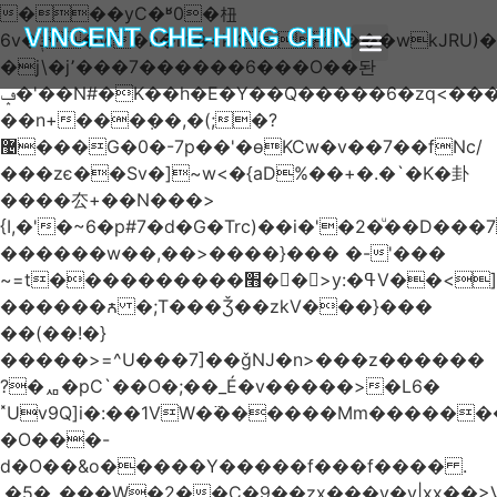
���yC�ʶ0�杻
VINCENT CHE-HING CHIN
6v�ݙ�v:�n�m�=kKB���wkJRU)��>�}
�j\�j՚���7������6���O��돤
ABOUT AUTHOR
ABOUT BOOK
ARTICLES & BLOGS
ݡ�'��N#�K��h�E�Y��Q�����6�zq<����w��FA�^�-
��n+���݂��,�(;�?
޴���G�0�-7p��'�өKCw�v��7��fNc/
���zє��Sv�]~w<�{aD%��+�.�`�K�卦
����厺+��N���>
{I,�'�~6�p#7�d�G�Trc)��i�'�2�ͧ��D
������w��,��>����}��� �-'���
~=t����������׫��ٕ >y:�ߟV��<]����m|
������ꙉ �;T���Ǯ��zkV���}���
��(��!�}
�����>=^U���7]��ǧǊ�n>���z������
?�ퟪ�pC`��O�;��_É�v�����>�L6�
˟Uv9Q]i�:��1VW�߳������Mm������
�O���-
d�O��&o�����Y�����f���f���� .
.�5�_���W�2��Ҫ�9��zx���y�y|xx��>V��s�