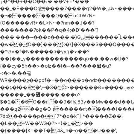
ۊ�*��+��C��˪�l��v+=*���
��_�Ê���Og����7����q2�W�ڟݽ~���<����+)�y�����r�����~�=E�VO��L�=��ױ2sw�������/'���|
�ܒ��������O��oϾ(W7N~
(O�����vR+�L>N~�?nm��,]��?
�������7ok��P�q�4;�D'���'?
���'���~���z����:�}Gݭ������Ïկ�����]����m��߼��|
�w��O��]���}:�\]�X���S���O����cP��֏�
�*v/V�f�N�����a�yyq�>��?
��{��_y������������qo��.��w��?
{��cy�5h��>�oʫ��l�~��?���໹�u?
<�>� .��폏
WR����շ��ǫof�=��o���p�oʣ���������Տ��=�0��oO.>��A�c�ٿ���>�z{�a�]OW�
��ۇ�I��8�\~�3�C>������ß=����ݡyx�T���Q����z��4y���wWyH��� ]�z��D�����i��Cͯ�~7�����=���*��_o��y<=z+����T/
�����_��߼����.���o?
$�2��6O��ï[��9�!%.83y��Mw���d��Iݚ\\��g��4~ު�_�&�Qpu$킋|
���q2��g�O_ʇ�����rt�����{���
7ǿo�����p�`7*�x�k˜]|*�����Ƶ��!
�Լ��~W��WG�?>=)�ݺ� >��
�{����[K=��T�|4&_n�-o���U���\