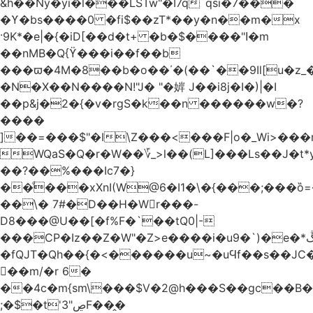
&h��Ny�yi�l���LSTw"�I7q`qsi�7���
�ϒ�bs����0 �fi$��zT*��y�n��m�x
·9K*�e|�{�iD[��d�t+ �b�$����"ߊ�m
��nMB�Q{ϔ���i��f��b
���ϖ�4M�8��b�o��΄�(��`��9Il[u�z_
�N�X��N����N!"J� "�婩 J��i8j�I�)|�I
��p&j�2�{�v�rgS�k��n ������w�?
����
]��=���$"�I\Z���<���F|o�_Wi>��
WQaS�Q�r�W��؆_>l��(L]���Ls��J�t*
��?��%���Ic7�}
��ͩ���xXnI(W@6�I1�\�{���;���
��\� 7#�D��H�Wr���-
D8���@U��[�f%F�`��tQ0|-
���CP�Iz��Z�W"�Z>e����i�u9�`)�e�*ڴ^[�W���
�fQJT�Qh��{�<������u~�uϤf��s��JC
𼶓��m/�r 6�
��4c�m{sm\���$V�2@h���S��gc��B�&
;�$�t'ڝ"3F��̭�