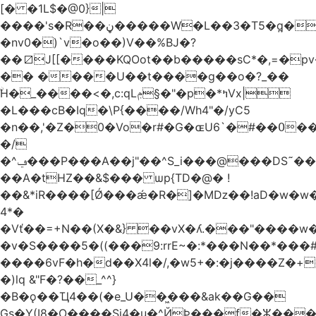
[� �1L$�@0}
|
����'s�R��ڼ�����W�L��3�T5�q̪�C�Gӹ1�rԝ���e$T��%QTLIr��o�=�+�Ӛ��< .5�Li,���35���0����׋Z�Rm�E40)B~���.���|~L4�3D�Ǭ"^�Qk�=w6l5ʥ��kE�nO�C���=�9��|
�nv0�)`v�o��)V��%BJ�?
��⧄J[[����KQOot��b�����sC*�,=�p
�� ����U��t����g��o�?_��
ۨH�_����<�,c:qLݦ§�"�p�*ߤVx|
�L���cB�Iq�\P{����/Wh4"�/yC5
�n��,'�Z�0�Vo�r#�G�ɶU߀��#�`6��Du
�/
�^ݠ���P���A��j"��^S_i���@���DS˜��r�1���t�$���BDl!
��A�tHZ��&$��� ѡp{TD�@� !
��&*iR����[Ǿ���ǽ�R�]�Mǲ��!aD�w�w�
4*�
�Vť��=+N��(X�&} ��vX�ʎ.���"����
�v�S����5�((���9:rrE~�:*���N��*���#L`2�%7��
����6vF�h�d��X4l�/,�w5+�:�j����Z�+�
�)lq &"F�?��_^^}
�B�ǫ��Ҵ4��(�e_U��͖���&ak��G��
Gs�Y(I8�O����Si4�u�^ЙÞ���f�ⵣ���