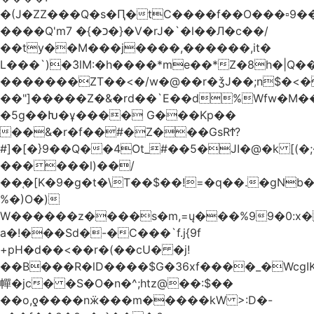
�(J�ZZ���Q�s�Ԥ�tC����f��O���▫9�
����Q'mכ�}� 7�}�V�rJ�`�l��Л�c��/
��ty��M���j����,������,it�
L���`)�ܰ3lM:�h����*me��*Z�8h�|Q�
�������ZT��<�/w�@��r�ǯJ��;n$�
��"]�����Z�&�rd��`E��d%Wfw�M������
�5g��Խ�ұ���� G���Kp��
��&�r�f��#�Z���GsRϮ?
#]�[�}9��Q��4Ot_#��5�JI�@�k [(
������l)��/
��֚�[K�9�g�t�\T��$��!=�q��.�gNb
%�)O�)
W������z����s�m,=ų���%99�0:x�
a�!���Sd�-�C���`f.j{9f
+pH�d��<��r�(��cU� �j!
��B���R�lD����$G�36xf����_�WcgI
幝�jc� �S�O�n�^;htz@��:$��
��o,ƍ����nӝ���m�����kW >:D�-