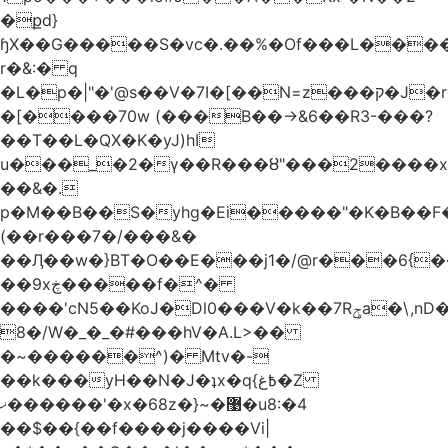
�քd}
ɧX��G�����S�vc�.��%�Of���L�����T�5��ω����>��d
r�&:� q
�L�p�|"�'@s��V�7I�[��N=z���ק�Ϳ�r�M%�#f���A/1��j
�[����70w (���B��->&6��R3-���?
��T��L�QX�K�yJ)hI
u���_�2�ү��R���ȣ"���2����x�
��&�.
p�M��B��S�yhg�Ei�����"�K�B��F
(��r���7�/���&�
��Ӆ��w�}BT�O��E���j1�/@r���6{
��9xڿ�����f�^�
����'cN5��KoJ�Dl0���V�k��7Rݯa�\,nD�ɌI��'���0~�5qB
8�/W�_�_�#���hV�A.L>��
�~������^)� Mtv�-
��k���yH��N�J�ʇx�q{߿غ�Z
ޚ������'�x�68z�}~�޹�u8:�4
��$��{��f����j����Vi|