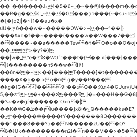
��`��I����.ߕ�_~6�5�4~��#)i����m�.�o��G?
��R�g��%'_~��0���ǫc���{~�su~d�
�[�]o2j|�~[1��өu�x�
u֫U�;۪=6���w�~�����OW�>~��~^��|}
���&xb�f��~����(����w��W���7��
�����~��a�����Tew
�ߞ�O�o��O�oj����mt�]����]����7ؔ�˓�u�|
��_^>�y?�}
��|w�_"e�Ͼ�WO߭`"���t�{��.x[���]�
|{��������n5��w�[I\}
��6n��~<��[���T����]�t�������
����K�g�� >o�mg�y��P���
�kg�{G�ʲ��9:;��ߋQ��;Xտ4�GUurv}U�"}}
ػ��,5^~�+���߶���?.j�=���H��G�8j^�~��^�W����EWɗ�ǋ�_�_�T.G?
�?ޝ�v�g[������rO>n�|
��Κ�WG�ן��ݏiu����]x8:�ݻQ�����ks�E?
�*�����W����tY�������8Q�������
��ͳ���8���?o��N�����zU���O?
8�}Uk���������n2l�n���M��>�5�