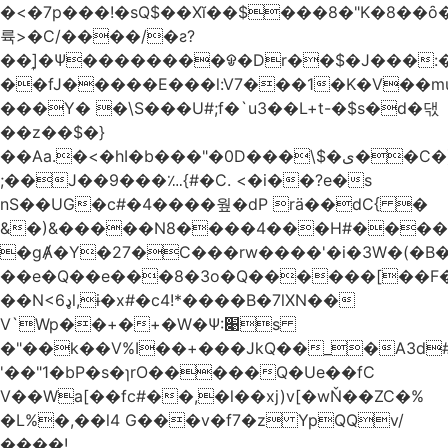
�<�7p���ǃ�sQ$��Xĭ��$���8�"K�8��ȏ�;��7��&c���?8c�q�ݢ_ �p���r��
륙>�C/����/�ƨ?
��]͎�Ψ������
��ᱫ�Dr��$�J���:
��fJ�����E���l:V7���1�K�V��mu
���Y� �\S���U#;f�`u3��L+t-�$s�d�댃
��z��$�}
��Aa.�<�hI�b���"�0D���\$�ی��C�)pY� ���QH���$��m��n<�̉�����nj��
;��J��9���؊{#�C. <�i��?e�s
nS��UG�c#�4����웦�dP rӓ��dC{ �
&�)&�����N8����4���H#�����
�gȺ�Y�27�C���rw����'�i�3W�(�B�Z
��e�Q��e���8�3o�Q������[��F�M~T5�
��N<6ډl,ɨ�x#�c4!*����B�7lXN��
V`Wp��+�+�W�Ѱ:׉s
�"��k��V%I��+���JkQ��_�A3d#�
'��"1�bP�s�ɿrO�����Q�Ue��fC
V��Wa[��fc#��,�l��xj)v[�wŇ��ZC�%
�L%�,��l4 G���v�f7�z YpQQv/
����!