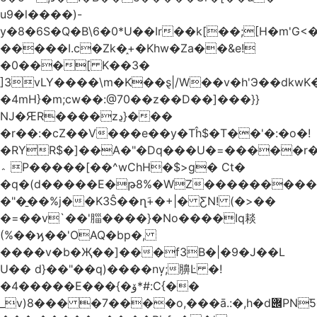
u9�l����)-
y�8�6S�Q�B\6�0*U��Ir��k[��;[H�m'G<
�����I.c�Zk�֑+�Khw�Za��&e!
�0���[ K��3�
]3vLY����\m�K��ȿ|/W��v�h'Э��dkwK��
�4mH}�m;cw��:@70��z��D��]���}}
Ǌ�ԘR����zڍ}���
�r��:�cZ��V���e��y�Tĥ$�Τ��'�:�o�!
�RYR$�]��A�"�Dq���U�=�����r
؞ P�����[��^wChH�$>g� Ct�
�q�(d�����E�թ8%�WZ�������������V�R�ر�
�"�̱��%j��K3Ŝ��ղَ+�+|� ƸN! (�>��
�=��v`��'䐉����}�No����Iq䎦
(%��ϗ��'OAQ�bp�,
����v�b�Җ��]���f3B�|�9�J��L
U�� d}��"��q)����nv̦;䑄Ŀ �!
�4�����E���{�ۆ*#:C{��
_v)8���