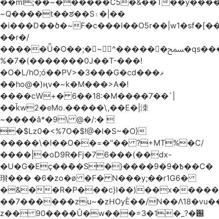
��ml;��~������C5�&��T��y����
~Q����t��ಶ��S۽�|��
�i���D��ծ�~F�c���I��O5r��|w1�sf�[��
��r�/
�����Ǖ�O��;�~^������ﵟ�qs������O�����o=`�����g)�L����
%�7�(�������0J��T-���!
�O�L/hO;ó��PV>�3���G�cd���ޥ
��ho@�)ңv�~k�M���>A�!
����cW+� 6��18:�M����7��`|
��ǩw2�eMo.�����\,��E�|洓
~����â*�9\ @�/:� 
�$Lz0�<%7O�$!@�l�S~�O}
�����\�l��O��=�"�� ?+MT%�C/
����|�oD9R�Fj�76���(��dx-
�U�G�Eç��݇��S�}����ؘ߿�9�9��C�
瓉��� �6�zo�ø �F� N���y;��r1G6�
�&��R�P���c}I��)��x����
��7������zu~�zHOyЀ��/N��Λ18�vu�
z�� 90����Û�w���=3�1�_֐�?