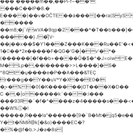
��� �����m��,��Pi-f~��'
���C��IP�8.�
E����)��v�OČTE��ܿa���[��ra(SyS
�����
��m8;�j`ήwVA�9qp�2���*�T��b���]
�����} /�͆jV-
��j��x��$�Y1���Z���K���Ru��E'�<
1�􋿃��*2ԟ����֜�F�QG�'G�|�v'�*�
(������[�f��b+����Ŭ�$�^�J=oiw E�
M�Lp�,��i�����>>L����]�S�
^8Qt �џ����e�P��A���&TEÇ
r���g��Y��uV*Y�X��E0�!
�̭>�%�0{�K������jOT���X�D��
C �,�|o�����k`���:i���
���93R�`�f�^����z�4�����s���<��ES�ڣ�#ύ�
��W%ⓘ�!
�����,R���!a"������[9�`B�Mt�͇q5�e�
Y�t�ŃMӤ@k[�&o)����EC�?
�%�@f�b.>J�a�8s|