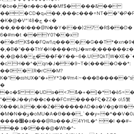
f�be�,�n��o���Mf$� ���&��
���CD�qߍ��,���c���=NT��"�Ρ�P�4���J�9HL��X�'�V? 1�fxrx�����Q���MU:�����3�Ħ�A���8)Z�^��$>�#�E��[�d<����6��%
�K�@�V^'4ڃ�8 �<�
��,���l���@N��Y�i��)27 �R$��D�
6�#m�t ��Y0?��x!
��df K$��FQw!\q����j�G��T*�xn�
�,�B�"���ThY�H����nhjJ�wn�;������z�
�,�@�&�چ�̚��F�Y��~6�.U(fQkT|W�XE�`���������l\��e=+2"0#Z���P�<�W)���p�i�3�.��������֛��h�K��%��Ӈnjvʓg|c'٤���1݉T�v�bM�g*c*J�s���Q2���].r� z2`�&C?
�cH��^�̠qn�J��9~T�(����O��*:
��0�(R�rC�M?
K�"l�ಣhUX�"�+Y*3�Ѱm4:~���B�����"s
�
�o�$ �UDa�<7ު&�+�]�*1�è5=�
"��J��yh��c���FCm����FϚ�ZZ� o\5䌓
X���Lik)�;�i�Z������AD�a�V�g�W�
�M�N��ۋ�oMU�A�Ɵ���_`��y=�*��V�0a�`��_+Z���P!
����׸�a���@Ra���J4YHL�^ �l ��#~
�̨� s�9���@�Wh�^-