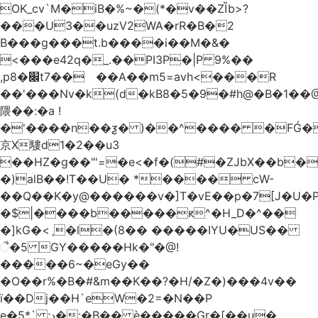
OK_cv`M�iB�%~�(*�v��ZȈb>?
���U3��uzV2WA�rR�B�2
B���g���t.b����i��M�&�
<���e42q�_.��PI3P�|P 9%��
,p8�׌t7��𥉉��A��m5=avh<���R
��'���Nv�k(d�kB8�5�9�#h@�B�1��@
隈��:�a !
�'����n��ƺ� )��^���� �FǴ�
京X䮫d1�2��u3
��HZ�g��"'=�e<�f�(#�ZJbX��b
�)alB��!T��U� *���� cW-
�$|����b�����ԟ^�H_D�^��
�]kG�<ˎ�l�(8�� �����IYU�US��
ૈ�5 GY�����Hk�"�@!
�����6~�eGy��
�O��r%�B�#&m��K��?�H/�Z�)���4v��
ї��Dj��H`eW�2=�N��P
e�5*` ;د�:�B�� è�����Gr�[��u�