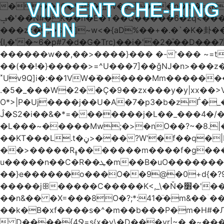
VINCENT CHE-HING
���yC�ʶ0�杻6v�ݙ�v:�n�m�=kKB���wkJRU)��>�}�j\�j՚���7������6���O��돤
ݡ�'��N#�K��h�E�Y��Q�����6�zq<����w��FA�^�-��n+���݂��,�(;�?޴���G�0�-7p��'�өKCw�v��7��fNc/
CHIN
���zє��Sv�]~w<�{aD%��+�.�`�K�卦
{I,�'�~6�p#7�d�G�Trc)��i�'�2�ͧ��D
������w��,��>����}��� �-'��� ~=t����������׫��ٕ >y:�ߟV��<]����m|
��(��!�}�����>=^U���7]��ǧǊ�n>���z
˟Uv9Q]i�:��1VW�߳������Mm�����
.�5�_���W�2��Ҫ�9��zx���y�y|xx��>V��s�
O*>|P�Uj����j��U�A�7�p3�b�zЃ�_�_��o?T�Ç����
Ĵ�S2�i��&�*=�������j�L��_���4�/����� 
�L���~�����Mw;�>�nO��?~�8.|���ݺ�O�*�\:O��׷�{�I��dK=�U��� .�5����2w��?Q�u@bru�8ڼ�
��KT���L.t�ڼ>���?W'�f��q�|b�ÛJ����}��V���z}
��>�����Rߪ�������m����f�g����p=Tn��f��~���9V�������ϛ�q����?�Q��`����M��5�𳲻
u�����n��C�R��ܛ�m��B�uO�������S卹�(J~-�o�����?���ʾ9߿6�����)5h�����@} ?�_=����ܞp}
��}e������o���O��9@�0+d{�?96
�����jꕥ�����C�����K<,_\�Ň�׻�'�����W�S����a>�9;�~��#{����`ru��5|S=�8~S���5���r�;,_���Y#�^� 
��n&�� �X=���8O�?;*:41�̈�m&��
��k�B�xf����s�^�m��b���P�m�H#�Л
 D����{4Ջ=s{x�y\�D���yr|~� �~