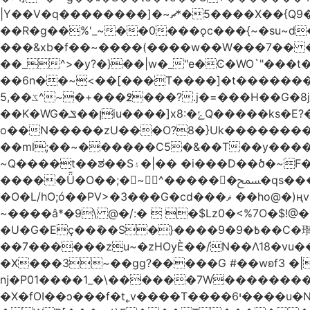
|Y��V�q��������]�~؜5�*ޗ����X��{Q9�~R�*O��_?y�{��������۷� ��`��I����.ߕ�_~6�5�4~��#)i����m�.�o��G?
��R�g��%'_~��0���ǫc���{~�su~d��Q
���&xb�f��~����(����w��W���7�� 
��_^>�y?�}��|w�_"e�Ͼ�WO߭`"���
��6n��~<��[���T����]�t�������}����K�g�
ػ��,5^~�+���߶���?.j�=���H��G�8j^�~��^�W����EWɗ�ǋ�_�_�T.G?�?ޝ�v�g[������rO>n�|
��Κ�WG�ן��ݏiu����]x8:�ݻQ�����ks�E?�*�����W����tY�������8Q���������Q��c�j8��~|��ͳ���8���?
o��N�����zU���O?8�}Uk��������
��ml;��~������C5�&��T��y����
~Q����t��ಶ��S۽�|�� �i���D��ծ�~F�c���I��O5r��|w1�sf�[���??��r�/
�����Ǖ�O��;�~^������ﵟ�qs������O�����o=`�����g)�L���� %�7�(�������0J��T-���!
�O�L/hO;ó��PV>�3���G�cd���ޥ ��ho@�)ңv�~k�M���>A�!����cW+� 6��18:�M����7��`|��ǩw2�eMo.�����\,��E�|洓
~����â*�9\ @�/:�  �$Lz0�<%7O�$!
�U�G�Eç��݇��S�}����ؘ߿�9�9��C�瓉��� �6�zo�ø �F� N���y;��r1G6� �&��R�P���c}I��)��x�����S�2
��7������zu~�zHOyЀ��/N��Λ18�vu�
�X���3~��gg?�����G #��wʚf؝� �6��<"��4|� 3�����k�v��� ������޺�����xJ
ǌ�P01����
1_�\������7W��������ߝ�7�m
�X�fOI��ͻ���f�t˿v����T����י6����u�N��u�������u�Tm�F��XS��h-EU;�5�4'��)�������旛ڧ�&18|