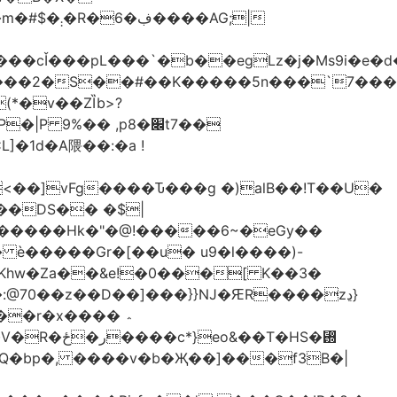
�AG;|
4ԫ���2�S��#��K�����5n���`7���
(*�v��ZȈb>?
%�� ,p8�׌t7��𥉉
�1d�A隈��:�a !
<��]vFg����Ԏ���g �)alB��!T��U�
��DS�� �$|
Y�����Hk�"�@!�����6~�eGy��
+�Khw�Za��&e!�0���[ K��3�
@70��z��D��]���}}Ǌ�ԘR����zڍ}
�r�x���� ؞
�T�HS�₝
AQ�bp�, ����v�b�Җ��]���f3B�|