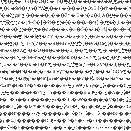
(��+)R��Q�5�H'�������s�a@���
�: �9d�h
�?W��) ����?Ox84�rh����}
�����_���7Y�.8�r�c�.!]A�����t�n�ݦ��@|
�<�>�5��u�ޢ쳌��>�~��ѱ ����u}���M����y}
��f���||��$�Zm ��O�$�=>�AH�'&���Y
;�1 l=e]7���B�MYE�9A�Q;���_�
h�K�zw��Ό�li�J���u_�� ��� ��
�$eI0s��ZE:>@��1��t�;KP��؁23����V9��<fV8
C� �r��s �T�K���zô~�63V'��J;��
+�uuyy#����.�'��.�`5Op��׏O7� ��Du�!'��O�~9
�晚@��fm[=/�'��E��<�.@J8��|�Y�^�
�%dI*�h�37�Y�)�z��aꂐ~mWk q!�R��+
�‍�.��E�?1p5���+���ȋõ#J��A��
c�sW���j�,�V�)�Ί��WAٯVM�Y�Lhass��[��G���m����8
��?
R���ȣ"���2����x��O�v~��B3(�.�K
�p�%,t������DĲ��D�6�~e�~(��r���7�
��Ή�6�
��������_O���s|vkz��t}��9xڿ�����f