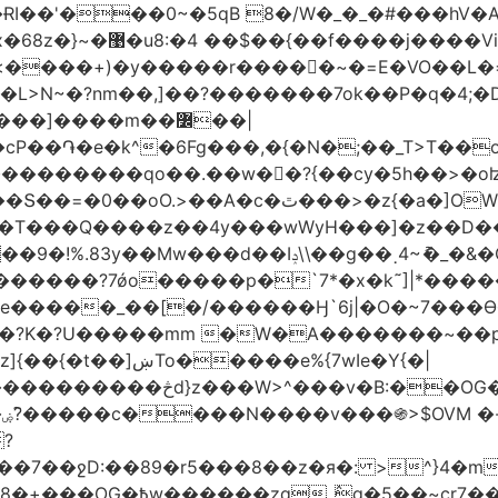
��$��{��f����j����Vi|ۊ�*��+��C��˪�l��v+=*��
��k���yH��N�J�ʇx�q{߿غ�Z ޚ������'�x�68z�}~�޹�u8:�4
e�k^�6Fg���,�{�N�;��_T>T��ο�U��Q�7LN
������������qo��.��w��?{��cy�5h��>�o
r��t�W�W�.���ʶzm��y�������o��C����/
��?7ǿo�����p�`7*�x�k˜]|*�����Ƶ��!
e�����_��[�/������Ӈ`6j|�O�~7���Ө�d
O�?K�?U�����mm �W�A�������~��
v�B:��OG�������/
|
89�r5���8��z�я�: >^}4�mG��@��.�����S��
_߮q�5��~cr7���?