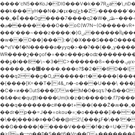
����'cN5��KoJ�Dl0���V�k��7Rݯa�\,nD�ɌI��'���0~�5qB 8�/W�_�_�#���hV�A.L>�� �~������^)� Mtv�-
��_�Ê���Og����7����q2�W�ڟݽ~���<����+)�y�����r�����~�=E�VO��L�=��ױ2sw�������/'���|
�ܒ��������O��oϾ(W7N~(O�����vR+�L>N~�?nm��,]��?�������7ok��P�q�4;�D'���'?
���'���~���z����:�}Gݭ������Ïկ�����]����m��߼��|
�w��O��]���}:�\]�X���S���O����cP��֏�
�*v/V�f�N�����a�yyq�>��?��{��_y
WR����շ��ǫof�=��o���p�oʣ���������Տ��=�0��oO.>��A�c�ٿ���>�z{�a�]OW�
��ۇ�I��8�\~�3�C>������ß=����ݡyx�T���Q����z��4y���wWyH��� ]�z��D�����i��Cͯ�~7�����=���*��_o��y<=z+����T/
�����_��߼����.���o?$�2��6O��ï[��9�!%.83y��Mw���d��Iݚ\\��g��4~ު�_�&�Qpu$킋|
���q2��g�O_ʇ�����rt�����{�������
�{����[K=��T�|4&_n�-o���U���\ ���j
�C�+ͷ��utS���[{7w�M�0�sqԏ?�߷��
�&��ѥ�qu깱l����Um{k�z�b����b�.f7ק���z]{��{�t��]ښTo�����e%{7wIe�Y{�|
���q�������c#���t+��(���݃Z�ʍ��_����������څd}z���W>^���
��dr�p��=J��=okou�=;�o�����[i���ۻ?҇�����c����N����v���֍>$OVM �-�?[����K7����v���֧J�~/U���
�\��j���ӓ�я��Ó��@n2\[���ۇF�\��1 �?
��G�����{�����V����f�z�=U�F���7��ջD:��
�>I]~�⟿g��ʬ�S��t6�Vo��O+�������48�+���OG�߿w������zq