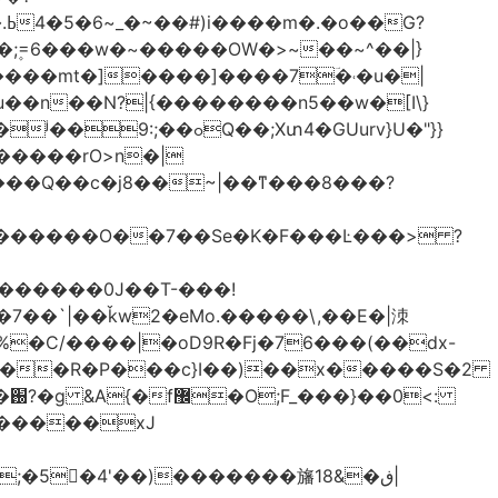
֫U�;۪=6���w�~�����OW�>~��~^��|}
u��n��N?|{��������n5��w�[I\}
�;Xտ4�GUurv}U�"}}
g������O��7��Se�K�F���Ŀ���> ?
%�C/����|�oD9R�Fj�76���(��dx-