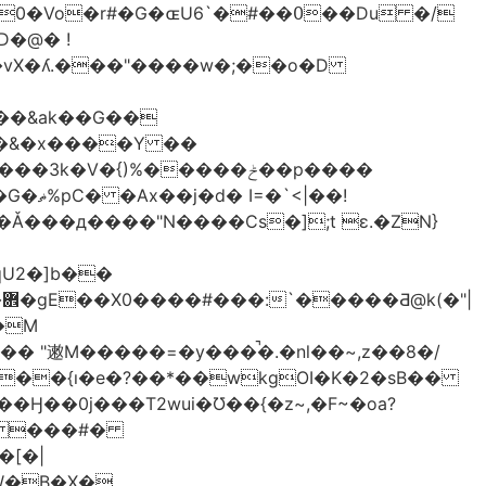
��vX�ʎ.���"����w�;��o�D
͖���&ak��G��
��&�x����Y ��
�V�{)%�����ݲ��p����
|��!
Ǎ���д����"N����Cs�];t ɛ.�ZN}
qU2�]b��
|
M�����=�y���̚�.�nl��~,z��8�/
+��{ı�e�?��*��wkgOI�K�2�sB��
�V� ���#�
NW�B�X�