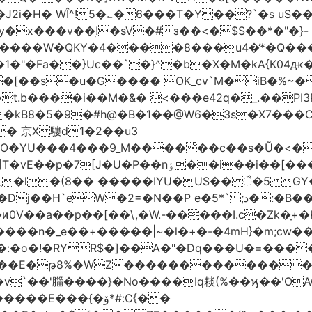
!5�؎�6���T�Y��?`�s uS��m�#$�܄�R�ڣ�6���
x���v��ׅ!�sV�# з��<�$S��*�"�}-
�1�"�Fa��}Uc��`�}^�b�X�M�kA{K0
o�[��s�u�G���� OK_cv`M�iB�%~�
����i��M�&� <���e42q�_.��PI3P�|P 9
�kB8�5�9�#h@�B�1��@W6�3s�X7���CL]
� 京X䮫d1�2��u3
O�YU���4���9_M����ͨ��c��s�Ũ�<�
*���� cW-��Q��K�y@������v�]T�vE��p�7[J�U�P��nٶ��i��i��[�
�
ˎ�l�(8�� �����IYU�US�� ૈ�5 G
P e�5*` ;د�:�B�� è�����Gr�[��u� u9�l����)-
<�ͷ0V��a��p��[��\,�W.-�����I.c�Zk�֑
��n�_e��+�����|~�l�+�-�4mH}�m;cw��:
�:�o�!�RYR$�]��A�"�Dq���U�=����
�WZ�������������V�R�ر�ځ����c*}eo&�
=��v`��'䐉����}�No����Iq䎦(%��ϗ��'O
E���{�ۆ*#:C{��