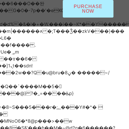
PURCHASE
NOW
*�i#id�d%�&�l�+�W.���i��~K*��Y���
L6�
���f���� .
�؃m
dn!
��
�MNoO6�*8@p���>��w
��8�S&'���ɦ��M�ܼ~@d?q�6������?