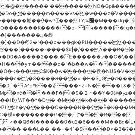
�����'�������NO�Gp&����? ������sE
�Do������m����Vs��w���z�ͪV���
�]�������ۻ�皻
���]��D�@2�"���o���gk�PU��������
۬���[�����-����$#|�/���Ǟ���R���$
�ٸ��C�\��|S�._����Y�F���]}�9�N�?;��|{#_5F�
��ym��f��d�"�b��w�� ��������߿ٺ�߿3�
���C$K��w�����侯�NU$�V�k6��EV�
)~�6%�7[;����� 8:�@�ՄL
�0j`� A^o*K��\���~Z=N����L&�
�9�'2 ~��Y�0@�ݦz����㐟 �������M_F��d"���<���Gso
���HWF��*�D� �M��k��݄ެ�'����
M7)|oh�y�����C����N��ŷ�È�K���M
qC�楳ӿ�����ܼ���G��}`("���R���
; <��Q6�I������0�u2�6����M��Bҁ�ÌL�
�^���� ���L��_��=�4`�S���D<�3�?