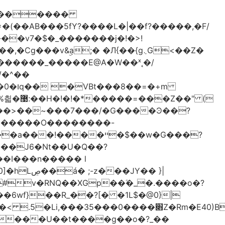
������
�
&ۣa;� �Л{��{g܆G<��Z�
������_�����E@A�W��ˣ˛�/
�=�+m
Z��" (
�+�����O��������-
�ײ �$��w�G���?
��J6�Nt��U�Q��?
�I���n����� l
JY�� }|
�6wf}��R_��?[� �1L$�@0}
|
 ����U��t����g��o�?_��