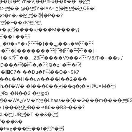
�鉙�@?h�V;��\nFu��&��`�չ
%>�� @�(Y�!AA=�� QB�!
�P��?
~��T��
˷ �0�>*�+�]��_ྪ��ϭ�W�
���)�������|Ŋ���t-
}T:�+��s /
D��͔���,�iQ�z`��
K?
��u��H��uw����l��2���
�0h.�f�W� �i���ů����q�;�'@J=M�
Rx �N��2 �քd}
S��J.��
L� lUB�T ��&�.
/���&�
�^�