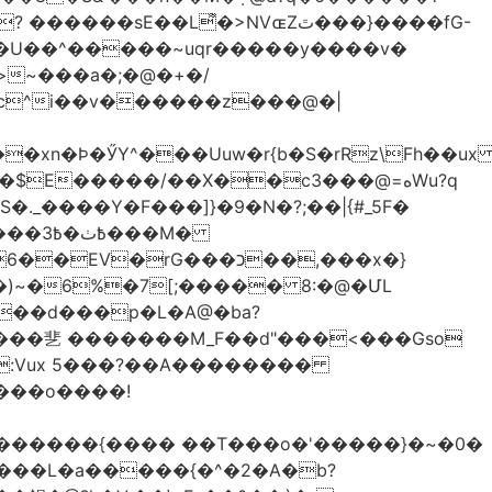
��L͌�>NVɶZٿ���}����fG-
�U��^�����~uqr�����y����v�
�xn�Ϸ�ӲY^���Uuw�r{b�S�rRz\Fh��ux
E�����/��X��c3���@=هWu?q
��M�
rG���כ��,���x�}
`��d���p�L�A@�ba?
�:Vux 5���?��A��������
���o����!
�����{���� ��T���o�'�����}�~�0�
����L�a�����{�^�2�A�b?