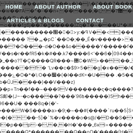
HOME
ABOUT AUTHOR
ABOUT BOOK
����厺+��N���>
ARTICLES & BLOGS
CONTACT
���7o���fg6j��7�ğ�����]Zq�T�~���U
������ꙉ �;T���Ǯ��zkV���}���
������ ?�ퟪ�pC`��O�;��_É�v�����>�
���?�O���-d�O��&o�����Y�����f
r��fR5�k�#��.k7����6<'��6�|094��rUe
QR���~޲C�W>��(��_ ��ϫ��6�
�!f� 'Lv��c�$9>5��g|�x���/��]ܢ1t��s
 �����~/
��U� ���8q�(�'-
ۤ���{� ��-5]�`%�v����o�s@/�D��S
�p��p-�,�,�H�'���_6ӿi=
�����
�������Q*��������Q��oO�'����{H�