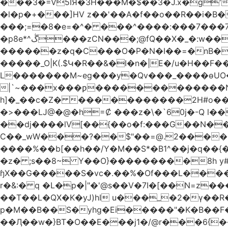
���3�=V5IЯ�3H���M�$��3�J.x�g'
�l�p�+���]HV z��'��A�f��o��R��i�B�
���;=�8�e=�^� ���^����:���7���7��g#
�p8e*^ڴ���zCN���;@fQ��Χ�_�:w��Ȩo�[4~2�[�?t��{����ނ�ϗ[!��L��r �F��xK??
������z�q�C���O�P�N�I��=�nB���K�����cv��
�����_O|K(.$Կ�R��&�I�n�|E�/u�H��F
L�������M~eg���y�Qv���_����ɵUO��
|`~���x���ƿ�������������N
h]�_��c�Z� �����������2H#o��w��L�[M~n���
�>���Ǉ@�@�h=Ȼ ���z�\�`60j�-Q l��
��dj����lV[��{��o�f:���G��N���@��Ր���[�
C��_wW���?��$"��=@.2����"*��
����%��b[��h��/Y�M��S*�B1^��j�q��{
�z� ;s��8~ Y��O}���������8h y#
ɧX��G�����S�vc�.��%�Of���L�����T�5��ω����>��d
r�&:� q �L�p�|"�'@s��V�7I�[��N=z���ק�Ϳ�r�M%�#f���A/1��j �[����70w (���B��->&6��R3-�
��T��L�QX�K�yJ)hI u���_�2�ү��
p�M��B��S�yhg�Ei�����"�K�B��F
��Ӆ��w�}BT�O��E���j1�/@r���6{