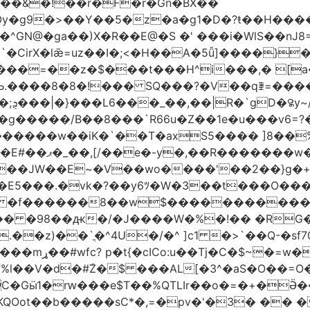
��&�!��r�F�r�Gn�BX��
Oy�g9�>��Y��5�z�a�g1�D�?ŧ��H��
�z�$���t���H^i���,� [a��,�Cg���v
Љ.����8�8�!��� SQ���?�V��qꄿ=���
��
B��8 ���`R66u�Z� �1e�u���v6=?�0�וq�� �VBt���8�
�b@��a��M�ߨNz/Q�C������w��iK�`
��T�axS5���� ]8��%칇�޹:��H�!�!�*�����=���
/�G����Ͽ��?
?9��JW��E~�V��wo����'��2��}g
�vk�?��y6ﾂ�W�3��t���O����a���!���
�[ �f������8��w$�����������
�h�� �98��ԫ�/�J����W�%�!��
�RG�
�^4U�/�^ ]c1 �>`��Q-�sf70]�hLڝ��á� ;-z���
ۧ�_�.����o�?
l��V�d�#ۜZ�$ ���AL[�3^�aS�O��=O�
�KQOot��b�����sC*�,=�pv�'�3� ��