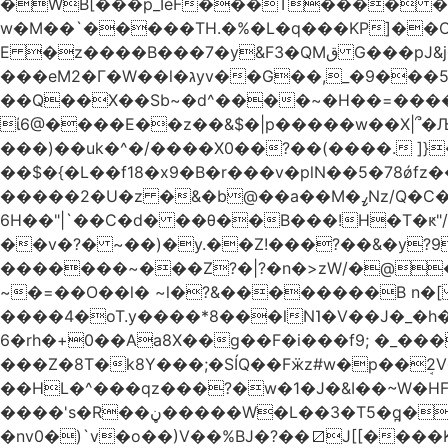
�WB[���p_IѐF���T���� �
w�M��`�����TH.�%�L�q���KP]��
E �z����B���7�y&F3�QMق G���pJ&j�^GN@�ga��)X�R��E@�S �' ���i�WlS��nJ8=�(��AB���5fY?����L�|��f?�����,�F/
���eM2�Γ�W��l�גyv��G��,_�9���5`�CirX�lǣ=uz��I�;<�H��A�5ǚ]����}���v7�$�_�������j�!�>!
��Q��X��Sb~�d^����~�H��=������=�
ί6@����E��z��&$�|p�����w��X|՞�
���)��uk�^�/����X0��?��(����. ]}�;ܯ���|�}���L6���_��,��|R�`gD�꯲y~/�^
��$�{�L��f18�x9�B�r���v�plN��5�78ǿfz��g�����/
�����2�U�z �&
6H��"|`��C�d� ��θ��B���!H�T�ԟ"/�E#��ޕ�_��,[/��e�-y�,��R�������w��>��~���7���
��v�?� ~��)�y.��Z!���?��&�y
�������~���Z?�|?�n�>zW/�@�E5���.
~�=��O��l� ~l�?&��������B n
����4�oT.y����*8���lN˥�V��J�_
6�rh�+0��Aa8X��g��F�i���f9; �_���.��z)��`ֳ
���Z�8T�k8Y���;�SÍQ��Fӝz#w�p��ܱ2V���mړ��#wfc? p�t{�cICo:u��Tj�C�$~�=w�#v�RNQ��XGp��
��HL�^���qz���?�w�1�J�&I��~W�HF%
����'s�R��ڼ�����W�L��3�T5�q̪�C�Gӹ1�rԝ���e$T��%QTLIr��o�=�+�Ӛ��< .5�Li,���35���0����׋Z�Rm�E40)B~���.���|~L4�3D�Ǭ"^�Qk�=w6l5ʥ��kE�nO�C���=�9��|
�nv0�)`v�o��)V��%BJ�?��⧄J[[���