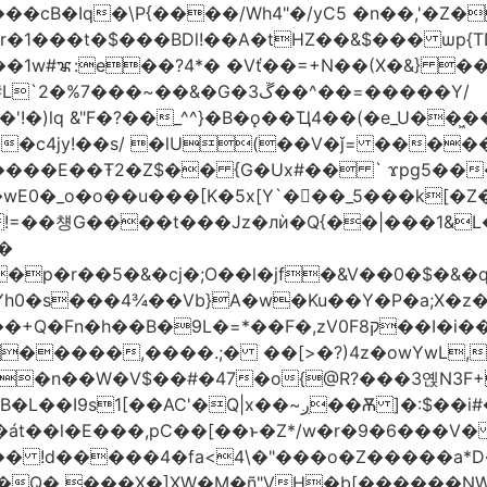
�1w#ꦨ:e��?4*� �Vť��=+N��(X�&} 
�~��&�G�ڱ3��^��=�����Y/
!�)lq &"F�?��_^^}�B�ǫ��Ҵ4��(�e_U��
��c4jy!��s/ �lU(��V�ǰ= ���
�E��Ŧ2�Z$�� {G�Ux#�� ` ϫpg5�����3k
��[K�5x[Y`�򡙝��_5���k[�Z�G�ޡ%pC� �Ax��j�d� I=�`<
=��첑G����t���Jz�лѝ�Q{��|���1&L�
�
�p�r��5�&�cj�;O��l�jf�
&V��0�$�&�
A�w�Ku��Y�P�a;X�z�܎�gE��X0����#���:`�����Ƌ@k(�"
��B�9L�=*��F�,zV0Fק8��I�i��M
����,����.;� ��[>�?)4z�owYwL,�� "遫
��n��W�V$��#�47�o{@R?���3옍N3F
�:$��i#��Ӈ��0j���T2wui�Ʊ��{�z~,�F~�oa?
t6�át��l�E���,pC��[��ͱ�Z*/w�r�9�6��
�n�Q� ���X�]XW�M�ñ"VH�b[������