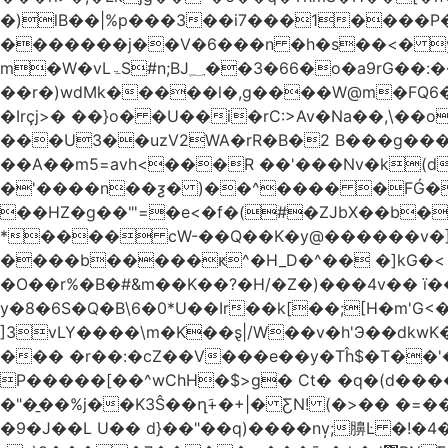
�)lB��|%p���3��i7���1����P�J2i�H� WÎ^
�������j��V�6���n �h�s��<� y�
m�W�vLۃЅ#n;BJ؁��3�66�o�a9rG��:�����W�QКY�4����8���u4�̒*�Q�����cǏ���pL���`�b��egLz�j�Ms9i�e�d�����Ź͊�u,|l2.
��r�)wdMk�����l�,g����W@m�FQ6
�Irçj>� ��}o� �U��i�rC:>Av�Na��,\��
���U3��uzV2WA�rR�B�2 B���g���t.b
��A��m5=avh<���R ��'���Nv�k(d
�'����n��ƺ� )��^���� �FǴ�
��HZ�g��"'=�e<�f�(#�ZJbX��b�
����b�����ԟ^�H_D�^�� �]kG�<
�O��r%�B�#&m��K��?�H/�Z�)���4v�� ї��Dj��H`eW�2=�N��
y�8�6S�Q�B\6�0*U��Ir��k[��;[H�m'G
]3vLY����\m�K��ȿ|/W��v�h'Э��dkwK��
��� �r��:�cZ��V���e��y�Tĥ$�Τ��'
P�����[��^wChH�$>g� Ct� �q�(d�����E�թ8%
�"�̱��%j��K3Ŝ��ղَ+�+|� ƸN! (�>�� �
�9�J��L U�� d}��"��q)����nv̦;䑄Ŀ �!�4�����