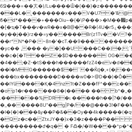
6Ջ���=��㞤�)/Lu����Ѿ�{��}�z��������@�
���L�˻�������x���V�U7�'&@
ϐ�d*����+���Oiu~�{�\P���>�M��׏p���I���䳷��{!�w?([��� TY;%޽�M���Uq�>~���a�;�@�+�/
�[�ҵ�T���v�wR��x�B@� �R�(4U�rۼ5���:O�������K����(�p+'[ҷ����[�[q�c^i��v������z���@�|
�y��j��}rz��=y������Br{z1Tv� �V?�
��r^N*�P�:~8n�'�cT.��9�������
�yc�� ,��� �y�]��U���C��)�;;`
��c�[�T ��Z�$D������ OG����D0�A����2���.�E�����
�4��;�Z-�tS���h������fzZ4�ev�d��H�
��ї�MG������$�`��Ǩɖ�,+{�j���O�<
���bx��������D����w0�>@D��)�Ô����c� \�3����א���= �H�$ᡁG�d����
��lYū����Қ�4nz1t�Z���fF^��೭��
�op1�r������8�(���� �� b^�_�Mp�nĉ�� ���!'�j(
.�����%jDR�ɩ �����h��|?�/�
�_������8U"��g|P�/��@���3!�F��
�I�{�)���&y��P�&��Ѹ��4k�����(�
�Qz�c�� ZtxJY��}x�3�z����P��
���������ժ�q� � F߷�/�W�� ��^p