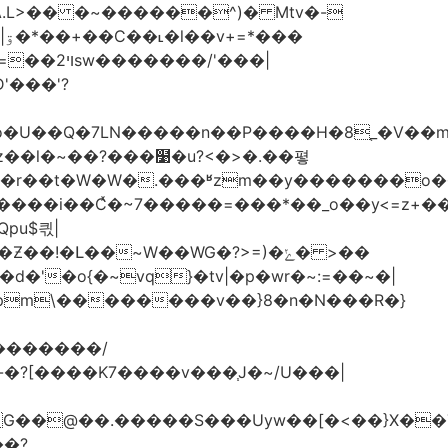
�
�����n��P����H�8֚_�V��m�boK=��O�&����
ʫ��l�~��?���໹�u?<�>� .��폏
�Լ��~W��WG�?>=)�ݺ� >��
�'�o{�~vq}�tv|�p�wr�~:=��~�|
pm\��������v��}8�n�N���R�}
�Uyw��[�<��}X��TG�O���N��֓��zu�}8:6O�ڧ��