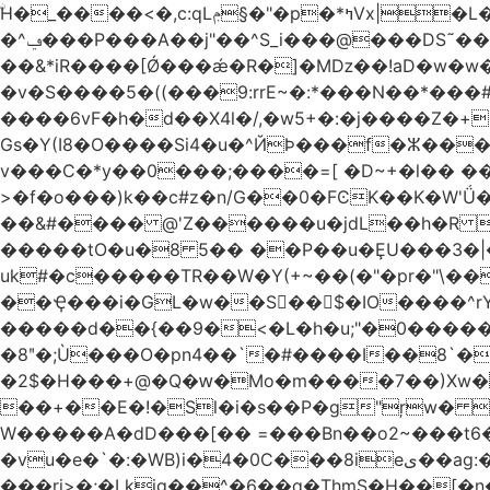
ۨH�_����<�,c:qLݦ§�"�p�*ߤVx|�L���cB�Iq�\P{����/Wh4"�/yC5 �n��,'�Z�0�Vo�r#�G�ɶU߀��#�`6��Du �/
�^ݠ���P���A��j"��^S_i���@���DS˜��r�1���t�$���BDl!��A�tHZ��&$��� ѡp{TD�@� !
��&*iR����[Ǿ���ǽ�R�]�Mǲ��!aD�w�w�
�v�S����5�((���9:rrE~�:*���N��*���#L`2�%7��
����6vF�h�d��X4l�/,�w5+�:�j����Z�+�'
Gs�Y(I8�O����Si4�u�^ЙÞ���f�ⵣ��
v���C�*y��0���;����=[ �D~+�l�� ����
>�f�o���)k��c#z�n/G��0�FϾK��K�W'Ǘ�wE0�_o�o��u�
��&#���� @'Z������u�jdL��h�R !
�����tO�u�8 5�� ��P��u�ȨU���3�|
uk#�c�����TR��W�Y(+~��(�"�pr�"\��
��Ҿ���i�GL�w��S��$�IO����^rYh0�s���4¾��Vb}
�����d��{��9�<�L�h�u;"�0������+Q�Fn�h
�8ʺ�;Ù���O�pn4��`�#����I��8`��
�2$�H���+@�Q�ԝ�Mo�m����7��)Xw
��+��E�!�Sl�i�s��P�g"ŗw� B�L��I9s1[��AC'�Q|x��~ږ��Ѫ ]
W�����A�dD���[�� =���Bn��o2~���
�vu�e�`�:�WB)i�4�0C���8ieى��ag:�� !d�����4�fa<4\�"���o�Z�����a*D�[�|
���ri>�;�Lkjg��^�6��q�ThmS�H��[