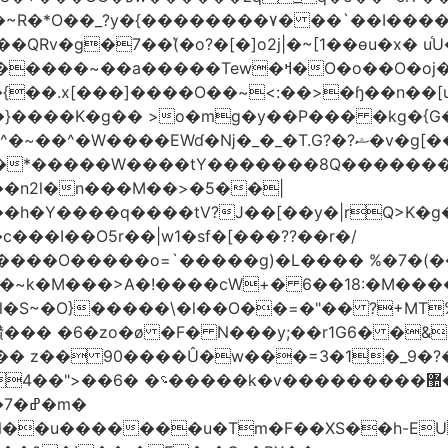
Rv�g�7��(͛�o?�[�]o2j|�~[1��өu�x� u
�����~��a�����Tew
�ߞ�O�o��O�oj����mt�]����]����7ؔ�˓�u�|
t�{��.x[���]����O��~<:��>�ɧ��n��[
� >o�mg�y��P��� �kg�{G�ʲ��9:;��ߋQ�
�n2l�n���M��>�5��|
�h�Y����q����tV?J��[��y�|rQ>K�
@�l�S~�O}�����\�l��O��=�"�� ?+MT
��
z�� 90����Û�w���=3�1�_֐�?�9?�ɡ &A{�f޼�O;F_���}��0<:
�