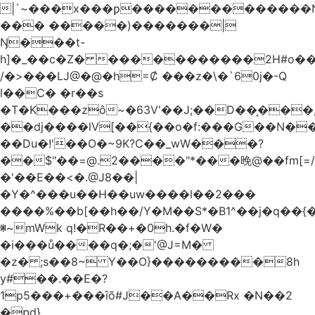
|`~���x���ƿ�������������N
��� �����)�������|
Ŋ���t-
h]�_��c�Z� �����������2H#o��w��L�[M~n��
/�>���Ǉ@�@�h=Ȼ ���z�\�`60j�-Q
l��C� �r��s
�T�K���zô~�63V'��J;��D��͔���
��dj����lV[��{��o�f:���G��N���@
��Du�!'��O�~9K?C��_wW���?
��$"��=@.2����"*���晚@��fm[=/
�'��E��<�.@J8��|
�Y�^���u��H��uw����l��2���
����%��b[��h��/Y�M��S*�B1^��j�q��{�%
ꂐ~mWk q!�R��+�0h.�f�W�
�i���ů����q�;�'@J=M�
�z� ;s��8~ Y��O}���������8h
y#�‍�.��E�?
1p5���+���ȋõ#J��A��Rx �N��2
�քd}