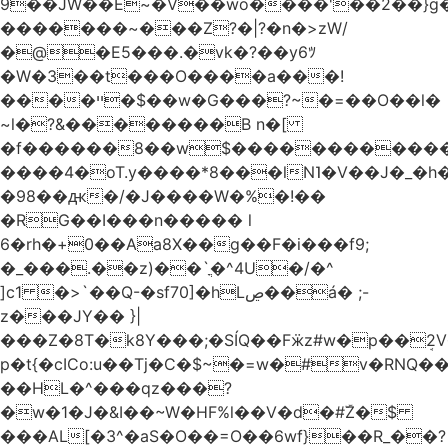
9��JW��E~�V��wo����'��2��}
�������~���Z?�|?�n�>zW/
�@�E5���.�vk�?��y6ﾂ
�W�3��t���O����a���!
����ײ �$��w�G���?~�=��O��l�
~l�?&��������B n�[
�f������8��w$������������
����4�oT.y����*8���lN˥�V��J�_�
�98��ԫ�/�J����W�%�!��
�RG��I���n����� l
6�rh�+0��Aa8X��g��F�i���f9;
�_���.��z)��`ֳ�^4U�/�^
]c1 �>`��Q-�sf70]�hLڝ��á� ;-
z���JY�� }|
���Z�8T�k8Y���;�SÍQ��Fӝz#w�p��ܱ2V���mړ�
p�t{�cICo:u��Tj�C�$~�=w�#v�RNQ�
��HL�^���qz���?
�w�1�J�&I��~W�HF%l��V�d�#ۜZ�$
���AL[�3^�aS�O��=O��6wf}��R_��?