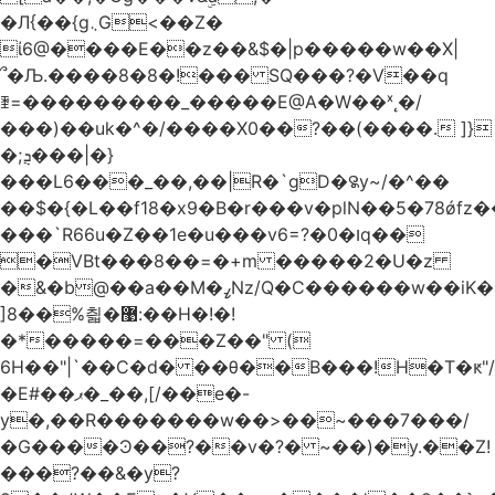
�Л{��{g܆G<��Z�
ί6@����E��z��&$�|p�����w��X|
՞�Љ.����8�8�!��� SQ���?�V��q
ꄿ=���������_�����E@A�W��ˣ˛�/
���)��uk�^�/����X0��?��(����. ]}
�;ܯ���|�}
���L6���_��,��|R�`gD�꯲y~/�^��
��$�{�L��f18�x9�B�r���v�plN��5�78ǿfz
���`R66u�Z� �1e�u���v6=?�0�וq��
�VBt���8��=�+m �����2�U�z
�&�b@��a��M�ߨNz/Q�C������w��iK�
]8��%칇�޹:��H�!�!
�*�����=���Z��" (
6H��"|`��C�d� ��θ��B���!H�T�ԟ"/
�E#��ޕ�_��,[/��e�-
y�,��R�������w��>��~���7���/
�G����Ͽ��?��v�?� ~��)�y.��Z!
���?��&�y?