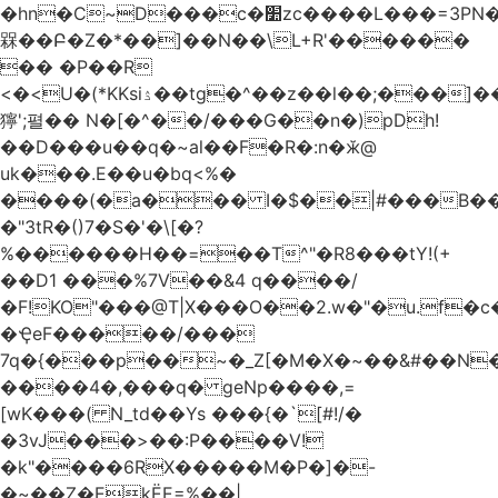
�hn�C~D���c�׺zc����L���=3PN�<��8��t�q�2b�#����m���E��:�A
槑��Բ�Z�*��]��N��\L+R'������
�� �P��R
<�<U�(*KKsіۮ��tg�^��z��l��;���]���
獰';펼�� N�[�^��/���G��n�)pDh!
��D���u��q�~al��F�R�:n�ӂ@
uk���.E��u�bq<%�
����(�a��� I�$��|#���B��
�"3tR�()7�S�'�\[�?
%������H��=��T^"�R8���tY!(+
��D1 ���%7V��&4 q����/
�F!KO"���@T|X���O��2.w�"�u.f�c�j�o��\��
�ҾeF�����/���
7q�{���p��~�_Z[�M�X�~��&#��N
����4�,���q� geNp����,=
[wK���( N_td��Ys ���{�`[#!/�
�3vJ���>��:P����V!
�k"����6RX�����M�P�]�-
�~��Z�EkЁE=%��|