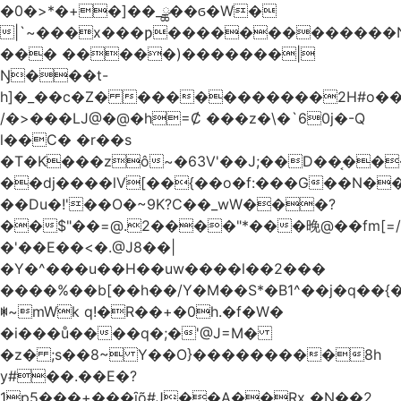
�0�>*�+�]��_ྪ��ϭ�W�
|`~���x���ƿ�������������N
��� �����)�������|
Ŋ���t-
h]�_��c�Z� �����������2H#o��w��L�[M~n��
/�>���Ǉ@�@�h=Ȼ ���z�\�`60j�-Q
l��C� �r��s
�T�K���zô~�63V'��J;��D��͔��
��dj����lV[��{��o�f:���G��N���@
��Du�!'��O�~9K?C��_wW���?
��$"��=@.2����"*���晚@��fm[=/
�'��E��<�.@J8��|
�Y�^���u��H��uw����l��2���
����%��b[��h��/Y�M��S*�B1^��j�q��{�%
ꂐ~mWk q!�R��+�0h.�f�W�
�i���ů����q�;�'@J=M�
�z� ;s��8~ Y��O}���������8h
y#�‍�.��E�?
1p5���+���ȋõ#J��A��Rx �N��2