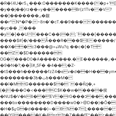
�R�(4U�rۼ5���:O�������K����(�p+'[ҷ����[�[q�c^i��v������z���@�|
�y��j��}rz��=y������Br{z1Tv� �V?
��]�������ۻ�皻
��r^N*�P�:~8n�'�cT.��9�������
�yc�� ,���
�y�]��U���C��)�;;`۬���[�����
����$#|�/���Ǟ���R���$E�����/
��X��c3���@=هWu?q ��c�[�T
��Z�$D������
OG����D0�A����2���.�E������ٸ��C�\��|S�._����Y�F���]}
�9�N�?;��|{#_5F� �4��;�Z-
�tS���h������fzZ4�ev�d��H���y
��������߿ٺ�߿3���M�
��ї�MG������$�`��Ǩɖ�,+
{�j���O�<���C$K��w�����侯
�NU$�V�k6��EV�rG���כ��,���x�}
���bx��������D����w0�>@D��)�Ô����c
�H�$ᡁG�d����)~�6%�7[;����� 
��lYū����Қ�4nz1t�Z���fF^��೭��