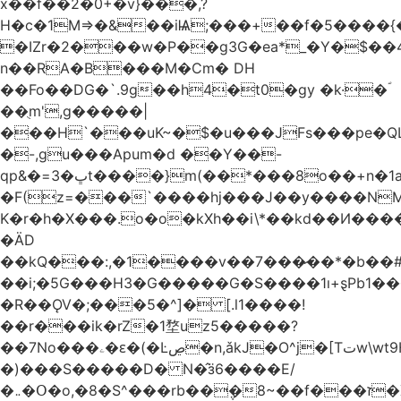
x��f��2�0+�v}���,?
H�c�1M=>�&��iѨ;���+��f�5����{�
�IZr�2���w�P��g3G�ea*_�Y�$��4
n��RA�B���M�Ϲm� DH
��Fo��DG�`.9g��h4�t0�gy �k·�ؐ
��ֻm',g�����|
���H`���uK~�$�u���JFs���pe�QL
�-,gu���Apum�d ��Y��-
qp&�=ڀ�3t����}m(��*���8o��+n�1aٖ��c:�+?
�F(z=���`����hj���J��y����NMm
K�r�h�X���.o�o�kXh��i\*��kd��И���
�ÄD
��kQ���:,�1����v��7���̷��*�b��
��i;�5G���H3�G�����G�S����1ı+ȿPb޶�<����1��i{��y_4Z�~�0�@PN�5����4q�Q��$nL[=�k�n�l{�uڰ��=��&�(��ʯ���VQ�
�R��ǪV�;���5�^]� [.l1����!
��r���ik�rZ�1堥uz5�����?
��7No���ۦ�ԑ�(�Ŀڝ�n,ǎkJ�O^j�[Tتw\wt9H��h�L;�7�:Q�Ӗ��t9k�I�KA�;֦N��l/,Ite�u�̗;J}
�)���S�����D� N�̂ӟ6����E/
�܅�Օ�o,�8�S^���rb��݆�8~��f���ז�X/