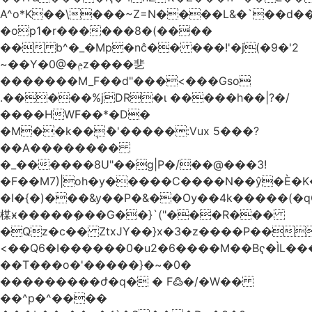
A^o*K��\���~Z=N����L&�`��d��
�op1�r������8�(����
�� b^�_�Mp�nĉ�� ���!'�j(�9�'2
~��Y�0@�ݦz����㐟
�������M_F��d"���<���Gso
.�����%jDR�ɩ �����h��|?�/
����HWF��*�D�
�M��k��݄ެ�'�����:Vux 5���?
��A��������
�_������8U"��g|P�/��@���3!
�F��M7)|oh�y�����C����N��ŷ�È�
�I�{�)���&y��P�&��Ѹ��4k�����(�
楳ӿ�����ܼ���G��}`("���R���
�Qz�c�� ZtxJY��}x�3�z����P��
<��Q6�I������0�u2�6����M��Bҁ�ÌL�
��T���o�'�����}�~�0�
���������ժ�q� � F߷�/�W��
��^p�^����