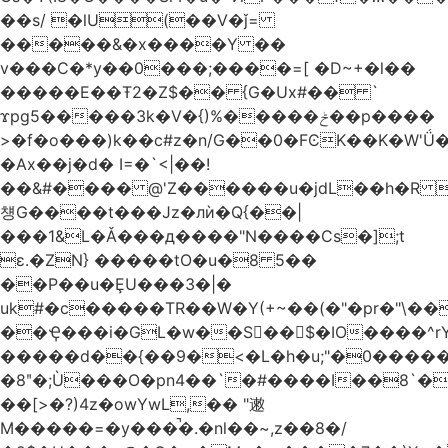
��s/ �lU(��V�ǰ=
�����&�x����Y ��
v���C�*y��0���;����=[ �D~+�l��
�����E��Ŧ2�Z$�� {G�Ux#�� `
ϫpg5�����3k�V�{)%�����ݲ��p����
>�f�o���)k��c#z�n/G��0�FϾK��K�W'Ǘ�wE
�Ax��j�d� I=�`<|��!
��&#���� @'Z������u�jdL��h�R 
첑G����t���Jz�лѝ�Q{��|
���1&L�Ǎ���д����"N����Cs�];t
ɛ.�ZN} �����tO�u�8 5��
��P��u�ȨU���3�|�
uk#�c�����TR��W�Y(+~��(�"�pr�"\��
��Ҿ���i�GL�w��S��$�IO����^rYh0�s���4¾��Vb}
�����d��{��9�<�L�h�u;"�0������+Q�Fn�h
�8ʺ�;Ù���O�pn4��`�#����I��8`
��[>�?)4z�owYwL,�� "遫
M�����=�y���̚�.�nl��~,z��8�/