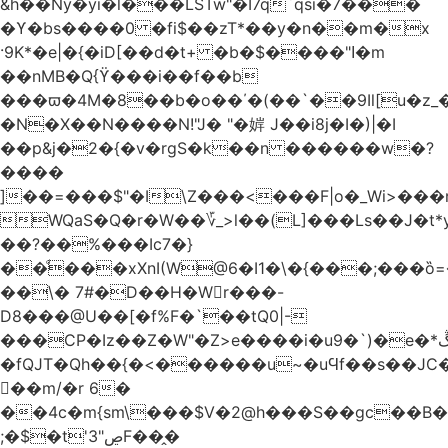
&h��Ny�yi�l���LSTw"�I7q`qsi�7���
�ϒ�bs����0 �fi$��zT*��y�n��m�x
·9K*�e|�{�iD[��d�t+ �b�$����"ߊ�m
��nMB�Q{ϔ���i��f��b
���ϖ�4M�8��b�o��΄�(��`��9Il[u�z_
�N�X��N����N!"J� "�婩 J��i8j�I�)|�I
��p&j�2�{�v�rgS�k��n ������w�?
����
]��=���$"�I\Z���<���F|o�_Wi>��
WQaS�Q�r�W��؆_>l��(L]���Ls��J�t*
��?��%���Ic7�}
��ͩ���xXnI(W@6�I1�\�{���;���
��\� 7#�D��H�Wr���-
D8���@U��[�f%F�`��tQ0|-
���CP�Iz��Z�W"�Z>e����i�u9�`)�e�*ڴ^[�W���
�fQJT�Qh��{�<������u~�uϤf��s��JC
𼶓��m/�r 6�
��4c�m{sm\���$V�2@h���S��gc��B�&
;�$�t'ڝ"3F��̭�