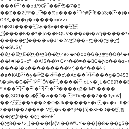
���t'��оd/9G��S�7�E
��Z��2(*F�L��%p����;^@E�ȁ3;��j
OӠS_���g�n����n݂=Vv+
G�3U���� Qs�$v�f��
����K��*�ʃꪒ��FQUV���x�i�wfj����
���������ݍ�J^�2c2��+ �:�I�
��SU$)/
��1�S~c"=�A15��Q����BQ�Ɲc���z
����|�k���������)��^���
�a�KAB�y�Z�<�c\�Aq�����g�Q4S
\�t#w�C�`ЍǑߜ�,����]o>�'jٍ�OE(R��B��b���ST�K|Q9�$�
*΄A����:�����q2�fM? ����}
��)3G9��s��w��G�lETie���7��9ymV|
��Z��5��i3�O�Jk�����E�e�u�x+K�
z��D��2��8� M�<��*ݱP�]ǡ]�&F�0��횙
��ph�� � �EeR`
�8��*>_]����t|s{VI��W'UY���[�8���g