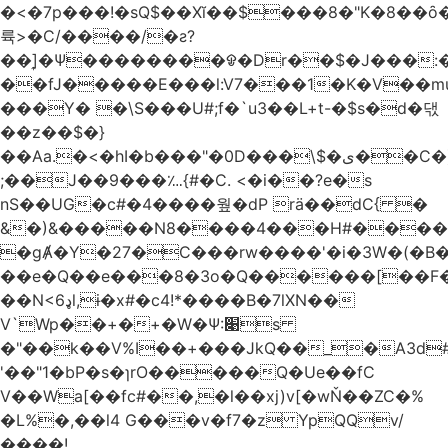
�<�7p���ǃ�sQ$��Xĭ��$���8�"K�8��ȏ�;��7��&c���?8c�q�ݢ_ �p���r��
륙>�C/����/�ƨ?
��]͎�Ψ������
��ᱫ�Dr��$�J���:
��fJ�����E���l:V7���1�K�V��mu
���Y� �\S���U#;f�`u3��L+t-�$s�d�댃
��z��$�}
��Aa.�<�hI�b���"�0D���\$�ی��C�)pY� ���QH���$��m��n<�̉�����nj��
;��J��9���؊{#�C. <�i��?e�s
nS��UG�c#�4����웦�dP rӓ��dC{ �
&�)&�����N8����4���H#�����
�gȺ�Y�27�C���rw����'�i�3W�(�B�Z
��e�Q��e���8�3o�Q������[��F�M~T5�
��N<6ډl,ɨ�x#�c4!*����B�7lXN��
V`Wp��+�+�W�Ѱ:׉s
�"��k��V%I��+���JkQ��_�A3d#�
'��"1�bP�s�ɿrO�����Q�Ue��fC
V��Wa[��fc#��,�l��xj)v[�wŇ��ZC�%
�L%�,��l4 G���v�f7�z YpQQv/
����!