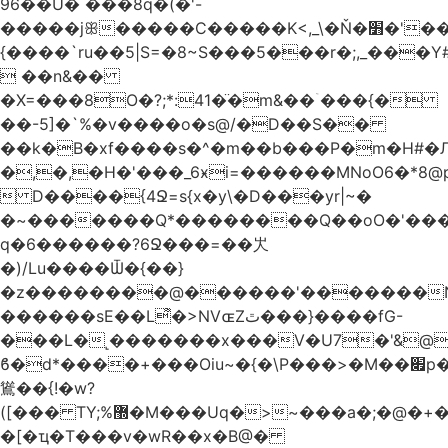
96��U� ���8q�(�'-
�����jꕥ�����C�����K<,_\�Ň�׻�'�����W�S����a>�9;�~��#
{����`ru��5|S=�8~S���5���r�;,_���Y
 ��n&��
�X=���8O�?;*:41�̈�m&��ۤ���{�
��-5]�`%�v����o�s@/�D��S��
��k�B�xf����s�^�m��b���P�m�H#�
�,�,�H�'���_6ӿi=
������MNoO6�*8
 D����{4Ջ=s{x�y\�D���yr|~�
�~�������Q*��������Q��oO�'����
q�6������?6Ջ���=��㞤
�)/Lu����Ѿ�{��}
�z��������@������'�������N
������sE��L͌�>NVɶZٿ���}����fG-
���L�˻�������x���V�U7�'&@
ϐ�d*����+���Oiu~�{�\P���>�M��׏p���I���
䳷��{!�w?
([��� TY;%޽�M���Uq�>~���a�;�@�+�/
�[�ҵ�T���v�wR��x�B@�