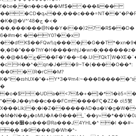
f�be�,�n��o���Mf$� ���&��
���CD�qߍ��,���c���=NT��"�Ρ�P�4���J�9HL��X�'�V? 1�fxrx�����Q���MU:�����3�Ħ�A���8)Z�^��$>�#�E��[�d<����6��%
�K�@�V^'4ڃ�8 �<�
��,���l���@N��Y�i��)27 �R$��D�
6�#m�t ��Y0?��x!
��df K$��FQw!\q����j�G��T*�xn�
�,�B�"���ThY�H����nhjJ�wn�;������z�
�,�@�&�چ�̚��F�Y��~6�.U(fQkT|W�XE�`���������l\��e=+2"0#Z���P�<�W)���p�i�3�.��������֛��h�K��%��Ӈnjvʓg|c'٤���1݉T�v�bM�g*c*J�s���Q2���].r� z2`�&C?
�cH��^�̠qn�J��9~T�(����O��*:
��0�(R�rC�M?
K�"l�ಣhUX�"�+Y*3�Ѱm4:~���B�����"s
�
�o�$ �UDa�<7ު&�+�]�*1�è5=�
"��J��yh��c���FCm����FϚ�ZZ� o\5䌓
X���Lik)�;�i�Z������AD�a�V�g�W�
�M�N��ۋ�oMU�A�Ɵ���_`��y=�*��V�0a�`��_+Z���P!
����׸�a���@Ra���J4YHL�^ �l ��#~
�̨� s�9���@�Wh�^-