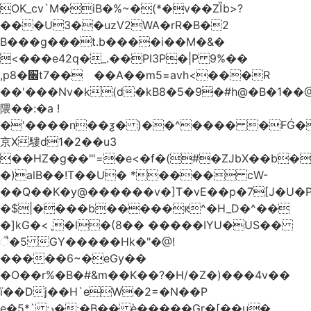
OK_cv`M�iB�%~�(*�v��ZȈb>?
���U3��uzV2WA�rR�B�2
B���g���t.b����i��M�&�
<���e42q�_.��PI3P�|P 9%��
,p8�׌t7��𥉉��A��m5=avh<���R
��'���Nv�k(d�kB8�5�9�#h@�B�1��@
隈��:�a !
�'����n��ƺ� )��^���� �FǴ�
京X䮫d1�2��u3
��HZ�g��"'=�e<�f�(#�ZJbX��b
�)alB��!T��U� *���� cW-
�$|����b�����ԟ^�H_D�^��
�]kG�<ˎ�l�(8�� �����IYU�US��
ૈ�5 GY�����Hk�"�@!
�����6~�eGy��
�O��r%�B�#&m��K��?�H/�Z�)���4v��
ї��Dj��H`eW�2=�N��P
e�5*` ;د�:�B�� è�����Gr�[��u�