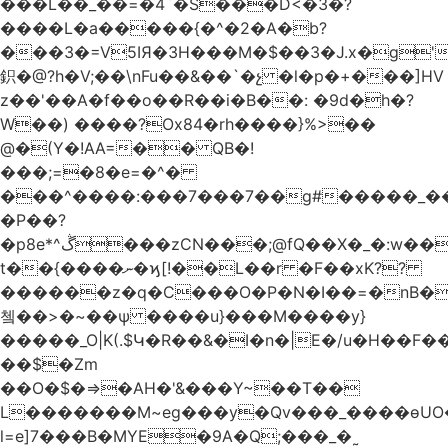
���L��_��=�4`�S���D<�3�?
����L�a�����{�^�2�A�b?
���3�=V5IЯ�3H���M�$��3�J.x�g
鉙�@?h�V;��\nFu��&��`�չ �l�p�+���]HV
z��'��A�f��o��R��i�B��: �9d�h
�?
W��) ����?Ox84�rh����}%>��
@�(Y�!AA=�� QB�!
���;=�8�e=�^�
���^����:���7���7��g#�����_���7Y�.8
�P��?
�p8e*^ڴ���zCN���;@fQ��Χ�_�:w��Ȩo�[4~2�[�?
t��{����ނ�ϗ[!��L��r �F��xK??
������z�q�C���O�P�N�I��=�nB�
쳌��>�~��ѱ ����u}���M����y}
�����_O|K(.$Կ�R��&�I�n�|E�/u�H��F�
��$�Zm
��O�$�=>�AH�'&���Y~��T��
L�������M~eg���y�Qv���_����ɵUO
l=e]7���B�MYE�9A�Q;���_�˷