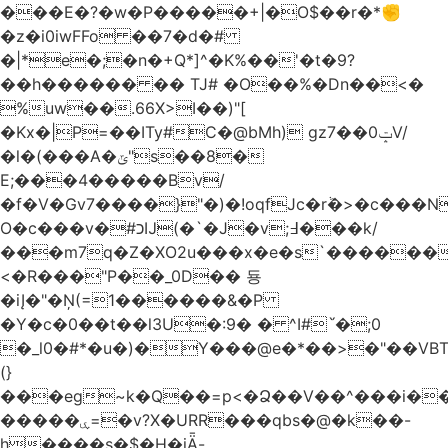
���E�?�w�P�����+|�O$��r�*✊
�z�i0iwFFo ��7�d�#
�|*e�;�n�+Q*]^�K%��'�t�9?
��h������ �� TJ# �O��%�Dn��<�
%uw��.66X>ӏ��)"[
�Kх�|P=��ITy#C�@bMh) gz7��0ݓV/
�l�(���A�ݶ"s��8�
E;���4�����Bv/
�f�V�Gv7����}"�)�!oqfJc�rٞ�>�c��
O�c���v�#כĲ(�`�J�v;߃���k/
���m7q�Z�XO2u���x�e�s`������<
<�R���"P��_0D�� 둉
�iĮ�"�Ņ(=1������&�P
�Y�c�0��t��l3U�:9� � ^I#`́�;0
�_l0�#*�u�)�Y���@e�*��>�"��VB
(}
���eg~k�Q��=p<�Ձ��V��^���i��
�����ۑ=�v?X�URR���qbs�@�k��-
h����s�$�H�iǞ-