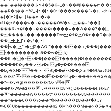
��`��I����.ߕ�_~6�5�4~��#)i����m�.�o��G?
��R�g��%'_~��0���ǫc���{~�su~d�
�[�]o2j|�~[1��өu�x�
u֫U�;۪=6���w�~�����OW�>~��~^��|}
���&xb�f��~����(����w��W���7��
�����~��a�����Tew
�ߞ�O�o��O�oj����mt�]����]����7ؔ�˓�u�|
��_^>�y?�}
��|w�_"e�Ͼ�WO߭`"���t�{��.x[���]�
|{��������n5��w�[I\}
��6n��~<��[���T����]�t�������
����K�g�� >o�mg�y��P���
�kg�{G�ʲ��9:;��ߋQ��;Xտ4�GUurv}U�"}}
ػ��,5^~�+���߶���?.j�=���H��G�8j^�~��^�W����EWɗ�ǋ�_�_�T.G?
�?ޝ�v�g[������rO>n�|
��Κ�WG�ן��ݏiu����]x8:�ݻQ�����ks�E?
�*�����W����tY�������8Q�������
��ͳ���8���?o��N�����zU���O?
8�}Uk���������n2l�n���M��>�5�