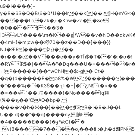
u9�l����)-
y�8�6S�Q�B\6�0*U��Ir��k[��;[H�m'G<
�����I.c�Zk�֑+�Khw�Za��&e!
�0���[ K��3�
]3vLY����\m�K��ȿ|/W��v�h'Э��dkwK��
�4mH}�m;cw��:@70��z��D��]���}}
Ǌ�ԘR����zڍ}���
�r��:�cZ��V���e��y�Tĥ$�Τ��'�:�o�!
�RYR$�]��A�"�Dq���U�=�����r
؞ P�����[��^wChH�$>g� Ct�
�q�(d�����E�թ8%�WZ�������������V�R�ر�
�"�̱��%j��K3Ŝ��ղَ+�+|� ƸN! (�>��
�=��v`��'䐉����}�No����Iq䎦
(%��ϗ��'OAQ�bp�,
����v�b�Җ��]���f3B�|�9�J��L
U�� d}��"��q)����nv̦;䑄Ŀ �!
�4�����E���{�ۆ*#:C{��
_v)8���