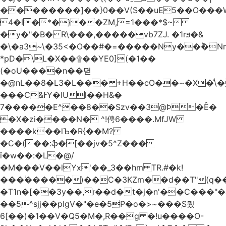
��������]��}0��V(S��uE5��O���
4�l�*�}��ZM,=1���*$~
�y�"�B� R\���,�����vb7ZJ. �1rϧ�&
�\�a3~\�35<�O��#�=�����Ny��ؕ�N
*pD�\L�X��۩��YE0](�1��
(�oU����n��뎓
�@nL��8�L3�L��� +H��cO��~�X�ͩ\�
���C&ߓY�IUl��H&�
7�����E^��8��Szv��3@Ϸ�Ȇ�
�X�zi����N� ^!俜6����.MfJW
����k��lЪ�R{��M?
�C�(��:ֆ�[��jv�5^Z���
ǐ�w��:�L�@/
�M���V��lYx'��_3��hm TR.#�k!
���ؗ�����)��C�3KZm��dܱ��T"(q��
�T1n�[��3y��,ɾ��d�t�j�n'��C���"�a��`��
��5^sjj��pIgV�"�e�5P�o�>~���ְS뮀
6[��)�1��V�Q5�M�,R��g �!u����O-