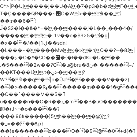
O*>|P�Uj����j��U�A�7�p3�b�zЃ�_
T�Ç����QR���~޲C�W>��(��_
��ϫ��6�
Ĵ�S2�i��&�*=�������j�L��_���4�/
����� �!f� 'Lv��c�$9>5��g|
�x���/��]ܢ1t��sdn!
�L���~�����Mw;�>�nO��?~�8.|
���ݺ�O�*�\:O��׷�{�I��dK=�U���
.�5����2w��?Q�u@bru�8ڼ� �����~/
��KT���L.t�ڼ>���?
W'�f��q�|b�ÛJ����}��V���z}
��>�����Rߪ�������m����f�g����p=Tn��f��~���9V�������ϛ�q����?
�Q��`����M��5�𳲻
u�����n��C�R��ܛ�m��B�uO�������S
卹�(J~-�o�����?
���ʾ9߿6�����)5h�����@} ?
�_=����ܞp}
��}e������o���O��9@�0+d{�?