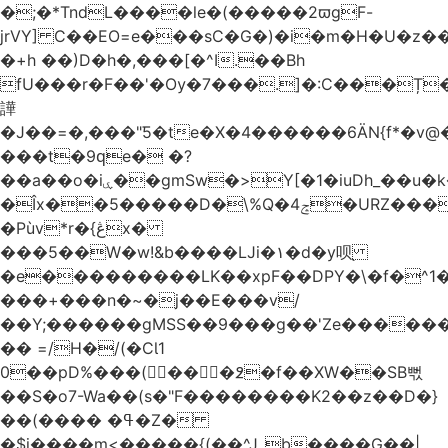
�;�*TndL����le�(�����2ϖgF-
jrVY] C��EO=e���sC�G�)�i�m�H�U�z�
�+h ��)D�h�,���[�^I.��Bh
fU���r�F��'�Ѹ�7���.]�:C���Ț
譁
�J��=�,���"Ƽ�te�X�4������6ӒN{f*�v
���t�9ԛe� �?
��a��o�iۑ��gmSw�>Y[�1�iuDh_��u�k��W�dJ�5�*��l�"`�*�(���U6P
�Îx��5�����D�\%Q�4ݘ�URZ���g��J;�='٣
�Pùv*r�{ڠx�
���5��W�w!&b����LJi�١�d�y呗֭
�e���������LK��xpF��DPY�\�f�^1�
���+���n�~�j��E���v/
��Y;������gMSS��9���g��'Ze������
�� =/H�/(�CƖ1
0��pD%���(󺧋���߶�f��XW��SB뻓
��S�o7-Wa��(s�"F��������K2��z��D�}
��(���� �ߟ�Z�
�$j����m<�����{(��^Jˍb����G��|