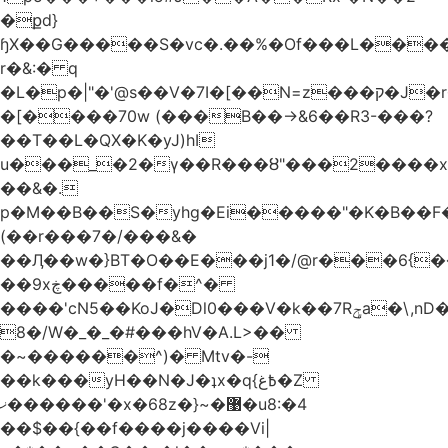
�քd}
ɧX��G�����S�vc�.��%�Of���L�����T�5��ω����>��d
r�&:� q
�L�p�|"�'@s��V�7I�[��N=z���ק�Ϳ�r�M%�#f���A/1��j
�[����70w (���B��->&6��R3-���?
��T��L�QX�K�yJ)hI
u���_�2�ү��R���ȣ"���2����x�
��&�.
p�M��B��S�yhg�Ei�����"�K�B��F
(��r���7�/���&�
��Ӆ��w�}BT�O��E���j1�/@r���6{
��9xڿ�����f�^�
����'cN5��KoJ�Dl0���V�k��7Rݯa�\,nD�ɌI��'���0~�5qB
8�/W�_�_�#���hV�A.L>��
�~������^)� Mtv�-
��k���yH��N�J�ʇx�q{߿غ�Z
ޚ������'�x�68z�}~�޹�u8:�4
��$��{��f����j����Vi|