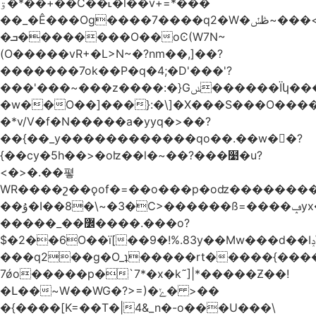
ۊ�*��+��C��˪�l��v+=*���
��_�Ê���Og����7����q2�W�ڟݽ~���<����+)�y�����r�����~�=E�VO��L�=��ױ2sw�������/'���|
�ܒ��������O��oϾ(W7N~
(O�����vR+�L>N~�?nm��,]��?
�������7ok��P�q�4;�D'���'?
���'���~���z����:�}Gݭ������Ïկ�����]����m��߼��|
�w��O��]���}:�\]�X���S���O����cP��֏�
�*v/V�f�N�����a�yyq�>��?
��{��_y������������qo��.��w��?
{��cy�5h��>�oʫ��l�~��?���໹�u?
<�>� .��폏
WR����շ��ǫof�=��o���p�oʣ���������Տ��=�0��oO.>��A�c�ٿ���>�z{�a�]OW�
��ۇ�I��8�\~�3�C>������ß=����ݡyx�T���Q����z��4y���wWyH��� ]�z��D�����i��Cͯ�~7�����=���*��_o��y<=z+����T/
�����_��߼����.���o?
$�2��6O��ï[��9�!%.83y��Mw���d��Iݚ\\��g��4~ު�_�&�Qpu$킋|
���q2��g�O_ʇ�����rt�����{���
7ǿo�����p�`7*�x�k˜]|*�����Ƶ��!
�Լ��~W��WG�?>=)�ݺ� >��
�{����[K=��T�|4&_n�-o���U���\