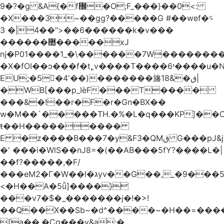
�9?�ɡ &A{�f޼�O;F_���}��0<:
�X���3~��gg?�����G #��wʚf؝�
�6��<"��4|� 3�����k�v���
������޺�����xJ
ǌ�P01����
1_�\������7W��������ߝ�7�m
�X�fOI��ͻ���f�t˿v����T����י6����u�N��u�������u�Tm�F��XS��h-
EU;�5�4'��)�������旛ڧ�&18|
�WB[���p_IѐF���T����
���&�!��r�F�r�Gn�BX��
w�M��`�����TH.�%�L�q���KP]��O
ŧ��H��������
�
E �z����B���7�y&F3�QMق G���pJ&j�^GN@�ga��)X�R��E@�S
�' ���i�WlS��nJ8=�(��AB���5fY?����L�|
��f?�����,�F/
���eM2�Γ�W��l�גyv��G��,_�9���5`�CirX�lǣ=uz��I�;
<�H��A�5ǚ]����}
���v7�$�_�������j�!�>!
��Q��X��Sb~�d^����~�H��=���
[a��,�Cg���v&ۣa;�