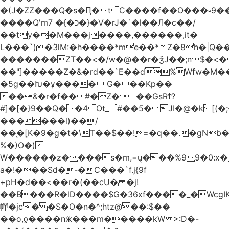
�(J�ZZ���Q�s�Ԥ�tC����f��O���▫9�
����Q'mכ�}� 7�}�V�rJ�`�l��Л�c��/
��ty��M���j����,������,it�
L���`)�ܰ3lM:�h����*me��*Z�8h�|Q�
�������ZT��<�/w�@��r�ǯJ��;n$�
��"]�����Z�&�rd��`E��d%Wfw�M������
�5g��Խ�ұ���� G���Kp��
��&�r�f��#�Z���GsRϮ?
#]�[�}9��Q��4Ot_#��5�JI�@�k [(
������l)��/
��֚�[K�9�g�t�\T��$��!=�q��.�gNb
%�)O�)
W������z����s�m,=ų���%99�0:x�
a�!���Sd�-�C���`f.j{9f
+pH�d��<��r�(��cU� �j!
��B���R�lD����$G�36xf����_�WcgI
幝�jc� �S�O�n�^;htz@��:$��
��o,ƍ����nӝ���m�����kW >:D�-