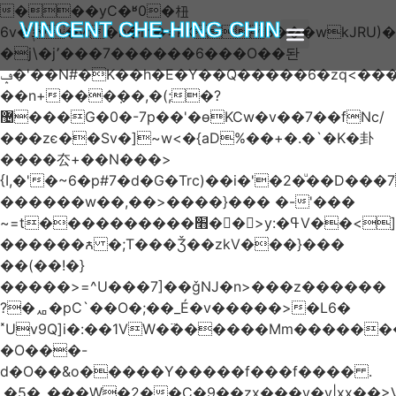
���yC�ʶ0�杻
VINCENT CHE-HING CHIN
6v�ݙ�v:�n�m�=kKB���wkJRU)��>�}
�j\�j՚���7������6���O��돤
ABOUT AUTHOR
ABOUT BOOK
ARTICLES & BLOGS
ݡ�'��N#�K��h�E�Y��Q�����6�zq<����w��FA�^�-
��n+���݂��,�(;�?
޴���G�0�-7p��'�өKCw�v��7��fNc/
���zє��Sv�]~w<�{aD%��+�.�`�K�卦
����厺+��N���>
{I,�'�~6�p#7�d�G�Trc)��i�'�2�ͧ��D
������w��,��>����}��� �-'���
~=t����������׫��ٕ >y:�ߟV��<]����m|
������ꙉ �;T���Ǯ��zkV���}���
��(��!�}
�����>=^U���7]��ǧǊ�n>���z������
?�ퟪ�pC`��O�;��_É�v�����>�L6�
˟Uv9Q]i�:��1VW�߳������Mm������
�O���-
d�O��&o�����Y�����f���f���� .
.�5�_���W�2��Ҫ�9��zx���y�y|xx��>V��s�