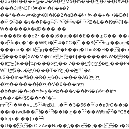
�2$�H���+@�Q�ԝ�Mo�m����7��)Xw
���3옍N3F+��{ı�e�?
��*��wkgOI�K�2�sB�� ��+��E�!
�Sl�i�s��P�g"ŗw� B�L��I9s1[��AC'�Q|x��~ږ��Ѫ ]�:$��i#��Ӈ��0j���
W�����A�dD���[��
=���Bn��o2~���t6�át��l�E���,pC�
�vu�e�`�:�WB)i�4�0C���8ieى��ag:�� !d�����4�fa<4\�"���o�Z�����a*D�[�|
���ri>�;�Lkjg��^�6��q�ThmS�H��[�
���X�]XW�M�ñ"VH�b[������NW�B
�)lB��|%p���3��i7���1����P�
WÎ^!5�؎�6���T�Y��?`�s
uS��m�#$�܄�R�ڣ�6����AG;|
�������j��V�6���n
�h�s��<� y�x���v��ׅ!�sV�#
з��<�$S��*�"�}-
m�W�vLۃЅ#n;BJ؁��3�66�o�a9rG��:�����W�QКY�4����8���u4�̒*�Q�����cǏ���pL���`�b��egLz�j�Ms9i�e�d�����Ź͊�u,|l2.
��r�)wdMk�����l�,g����W@m�FQ6
�Irçj>� ��}o�
�U��i�rC:>Av�Na��,\��o�[��s�u