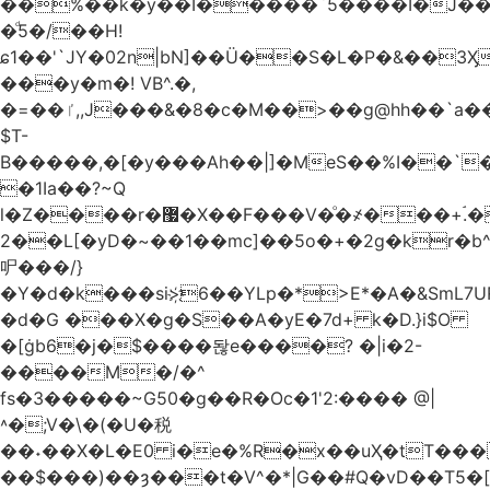
��%��k�y��I�����`5����I�J���
�ͩ5�/��H!
ɕ1��'`JY�02n|bN]��Ü��S�L�P�&��3
���y�m�! VB^.�,
�=��ٵ,,J���&�8�c�M��>��g@hh��`a���ء�{(�"�ߊ!s�z?
$T-
B�����,�[�y���Ah��|]�MeS��%I��`
�1Ia��?~Q
l�Z����r�޷�X��F
���V�ͦ�҂���+ۘ.�
2��L[�yD�~��1��mc]��5o�+�2g�kr�
㕧���/}
�Y�d�k���si>҉6��YLp�*>E*�A�&SmL7
�d�G ���X�g�S��A�yE�7d+ k�D.}i$O
�[ġb6�j�$����돦e����? �|i�2-
����M�/�^
fs�3�����~G50�g��R�Oc�1'2:���� @
|
˄�;V�\�(�U�税
��˖��X�L�E0 i�e�%R�x��uҲ�tT�����4{�D�,��Q
��$���)�
�ȝ���t�V^�*|G��#Q�vD��T5�