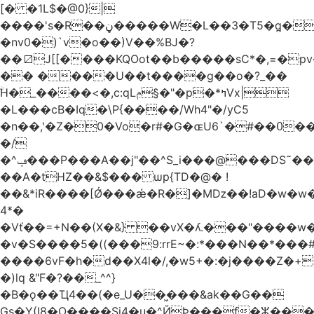
[� �1L$�@0}
|
����'s�R��ڼ�����W�L��3�T5�q̪�C�Gӹ1�rԝ���e$T��%QTLIr��o�=�+�Ӛ��< .5�Li,���35���0����׋Z�Rm�E40)B~���.���|~L4�3D�Ǭ"^�Qk�=w6l5ʥ��kE�nO�C���=�9��|
�nv0�)`v�o��)V��%BJ�?
��⧄J[[����KQOot��b�����sC*�,=�p
�� ����U��t����g��o�?_��
ۨH�_����<�,c:qLݦ§�"�p�*ߤVx|
�L���cB�Iq�\P{����/Wh4"�/yC5
�n��,'�Z�0�Vo�r#�G�ɶU߀��#�`6��Du
�/
�^ݠ���P���A��j"��^S_i���@���DS˜��r�1���t�$���BDl!
��A�tHZ��&$��� ѡp{TD�@� !
��&*iR����[Ǿ���ǽ�R�]�Mǲ��!aD�w�w�
4*�
�Vť��=+N��(X�&} ��vX�ʎ.���"����
�v�S����5�((���9:rrE~�:*���N��*���#L`2�%7��
����6vF�h�d��X4l�/,�w5+�:�j����Z�+�
�)lq &"F�?��_^^}
�B�ǫ��Ҵ4��(�e_U��͖���&ak��G��
Gs�Y(I8�O����Si4�u�^ЙÞ���f�ⵣ���