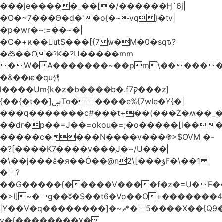
���je�����_��[�/������Ӈ`6j|
�O�~7���Ө�d�'�o{�~vq}�tv|
�p�wr�~:=��~�|
�C�+ͷ��utS���[{7w�M�0�sqԏ?
�߷��O�?K�?U�����mm
�W�A�������~��pm\�������
�&��ѥ�qu깱
l����Um{k�z�b����b�.f7ק���z]
{��{�t��]ښTo�����e%{7wIe�Y{�|
���q�������c#���t+��(���݃Z�ʍ��_����������څd}z���W>^���
��dr�p��=J��=okou�=;�o�����[i���ۻ?
�����c����N����v���֍>$OVM �-
�?[����K7����v���֧J�~/U���|
�\��j���ӓ�я��Ó��@n2\[���ۇF�\��1
�?
��G�����{�����V����f�z�=U�F���7��ջD:��
�>I]~�⟿g��ʬ�S��t6�Vo��O+�������48�+���OG�߿w������zq
|Y��V�q��������]�~؜5�*ޗ����X��{Q9�~R�*O��_?
y�{��������۷�