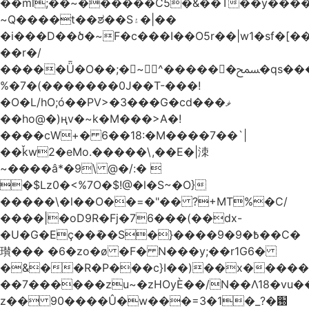
��ml;��~������C5�&��T��y����
~Q����t��ಶ��S۽�|��
�i���D��ծ�~F�c���I��O5r��|w1�sf�[��
��r�/
�����Ǖ�O��;�~^������ﵟ�qs������O�����o=`�����g)�L����
%�7�(�������0J��T-���!
�O�L/hO;ó��PV>�3���G�cd���ޥ
��ho@�)ңv�~k�M���>A�!
����cW+� 6��18:�M����7��`|
��ǩw2�eMo.�����\,��E�|洓
~����â*�9\ @�/:� 
�$Lz0�<%7O�$!@�l�S~�O}
�����\�l��O��=�"�� ?+MT%�C/
����|�oD9R�Fj�76���(��dx-
�U�G�Eç��݇��S�}����ؘ߿�9�9��C�
瓉��� �6�zo�ø �F� N���y;��r1G6�
�&��R�P���c}I��)��x����
��7������zu~�zHOyЀ��/N��Λ18�vu�
z�� 90����Û�w���=3�1�_֐�?