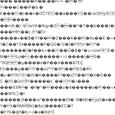
��� �����m��,��Pi-f~��'
���C��IP�8.�
E����)��v�OČTE��ܿa���[��ra(SyS
�����
��m8;�j`ήwVA�9qp�2���*�T��b���]
�����} /�͆jV-
��j��x��$�Y1���Z���K���Ru��E'�<
1�􋿃��*2ԟ����֜�F�QG�'G�|�v'�*�
(������[�f��b+����Ŭ�$�^�J=oiw E�
M�Lp�,��i�����>>L����]�S�
^8Qt �џ����e�P��A���&TEÇ
r���g��Y��uV*Y�X��E0�!
�̭>�%�0{�K������jOT���X�D��
C �,�|o�����k`���:i���
���93R�`�f�^����z�4�����s���<��ES�ڣ�#ύ�
��W%ⓘ�!
�����,R���!a"������[9�`B�Mt�͇q5�e�
Y�t�ŃMӤ@k[�&o)����EC�?
�%�@f�b.>J�a�8s|