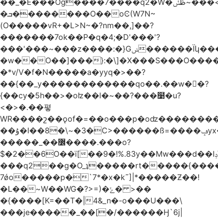
��_�Ê���Og����7����q2�W�ڟݽ~���<����+)�y�����r�����~�=E�VO��L�=��ױ2sw�������/'���|
�ܒ��������O��oϾ(W7N~
(O�����vR+�L>N~�?nm��,]��?
�������7ok��P�q�4;�D'���'?
���'���~���z����:�}Gݭ������Ïկ�����]����m��߼��|
�w��O��]���}:�\]�X���S���O����cP��֏�
�*v/V�f�N�����a�yyq�>��?
��{��_y������������qo��.��w��?
{��cy�5h��>�oʫ��l�~��?���໹�u?
<�>� .��폏
WR����շ��ǫof�=��o���p�oʣ���������Տ��=�0��oO.>��A�c�ٿ���>�z{�a�]OW�
��ۇ�I��8�\~�3�C>������ß=����ݡyx�T���Q����z��4y���wWyH��� ]�z��D�����i��Cͯ�~7�����=���*��_o��y<=z+����T/
�����_��߼����.���o?
$�2��6O��ï[��9�!%.83y��Mw���d��Iݚ\\��g��4~ު�_�&�Qpu$킋|
���q2��g�O_ʇ�����rt�����{���
7ǿo�����p�`7*�x�k˜]|*�����Ƶ��!
�Լ��~W��WG�?>=)�ݺ� >��
�{����[K=��T�|4&_n�-o���U���\
���je�����_��[�/������Ӈ`6j|