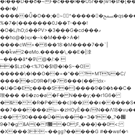
�i���D��ծ�~F�c���I��O5r��|w1�sf�[��
��r�/
�����Ǖ�O��;�~^������ﵟ�qs������O�����o=`�����g)�L����
%�7�(�������0J��T-���!
�O�L/hO;ó��PV>�3���G�cd���ޥ
��ho@�)ңv�~k�M���>A�!
����cW+� 6��18:�M����7��`|
��ǩw2�eMo.�����\,��E�|洓
~����â*�9\ @�/:� 
�$Lz0�<%7O�$!@�l�S~�O}
�����\�l��O��=�"�� ?+MT%�C/
����|�oD9R�Fj�76���(��dx-
�U�G�Eç��݇��S�}����ؘ߿�9�9��C�
瓉��� �6�zo�ø �F� N���y;��r1G6�
�&��R�P���c}I��)��x�����
��7������zu~�zHOyЀ��/N��Λ18�vu�
z�� 90����Û�w���=3�1�_֐�?
�9?�ɡ &A{�f޼�O;F_���}��0<:
�X���3~��gg?�����G #��wʚf؝�