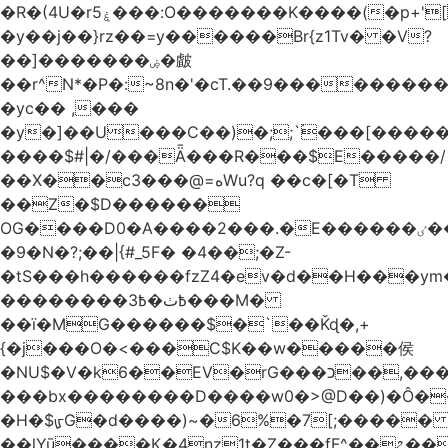
�R�(4U�rۼ5���:O�������K����(�p+'[ҷ����[�[q�c^i��v������z���@�|
�y��j��}rz��=y������Br{z1Tv� �V?
��]�������ۻ�皻
��r^N*�P�:~8n�'�cT.��9�������
�yc�� ,���
�y�]��U���C��)�;;`۬���[�����
����$#|�/���Ǟ���R���$E�����/
��X��c3���@=هWu?q ��c�[�T
��Z�$D������
OG����D0�A����2���.�E������ٸ��C�\��|S�._����Y�F���]}
�9�N�?;��|{#_5F� �4��;�Z-
�tS���h������fzZ4�ev�d��H���y
��������߿ٺ�߿3���M�
��ї�MG������$�`��Ǩɖ�,+
{�j���O�<���C$K��w�����侯
�NU$�V�k6��EV�rG���כ��,���x�}
���bx��������D����w0�>@D��)�Ô����c
�H�$ᡁG�d����)~�6%�7[;����� 
��lYū����Қ�4nz1t�Z���fF^��೭��