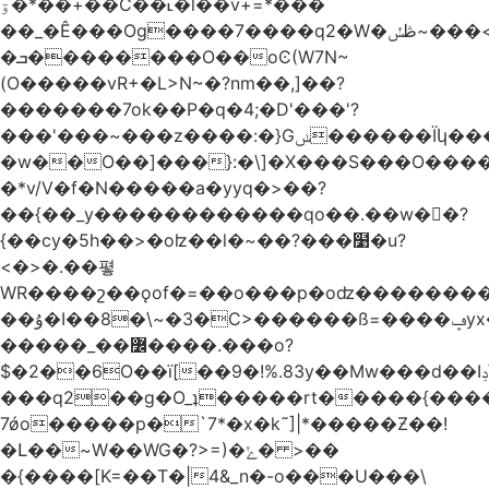
ۊ�*��+��C��˪�l��v+=*���
��_�Ê���Og����7����q2�W�ڟݽ~���<����+)�y�����r�����~�=E�VO��L�=��ױ2sw�������/'���|
�ܒ��������O��oϾ(W7N~
(O�����vR+�L>N~�?nm��,]��?
�������7ok��P�q�4;�D'���'?
���'���~���z����:�}Gݭ������Ïկ�����]����m��߼��|
�w��O��]���}:�\]�X���S���O����cP��֏�
�*v/V�f�N�����a�yyq�>��?
��{��_y������������qo��.��w��?
{��cy�5h��>�oʫ��l�~��?���໹�u?
<�>� .��폏
WR����շ��ǫof�=��o���p�oʣ���������Տ��=�0��oO.>��A�c�ٿ���>�z{�a�]OW�
��ۇ�I��8�\~�3�C>������ß=����ݡyx�T���Q����z��4y���wWyH��� ]�z��D�����i��Cͯ�~7�����=���*��_o��y<=z+����T/
�����_��߼����.���o?
$�2��6O��ï[��9�!%.83y��Mw���d��Iݚ\\��g��4~ު�_�&�Qpu$킋|
���q2��g�O_ʇ�����rt�����{���
7ǿo�����p�`7*�x�k˜]|*�����Ƶ��!
�Լ��~W��WG�?>=)�ݺ� >��
�{����[K=��T�|4&_n�-o���U���\