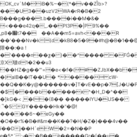
OK_cv`M�iB�%~�(*�v��ZȈb>?
���U3��uzV2WA�rR�B�2
B���g���t.b����i��M�&�
<���e42q�_.��PI3P�|P 9%��
,p8�׌t7��𥉉��A��m5=avh<���R
��'���Nv�k(d�kB8�5�9�#h@�B�1��@
隈��:�a !
�'����n��ƺ� )��^���� �FǴ�
京X䮫d1�2��u3
��HZ�g��"'=�e<�f�(#�ZJbX��b
�)alB��!T��U� *���� cW-
�$|����b�����ԟ^�H_D�^��
�]kG�<ˎ�l�(8�� �����IYU�US��
ૈ�5 GY�����Hk�"�@!
�����6~�eGy��
�O��r%�B�#&m��K��?�H/�Z�)���4v��
ї��Dj��H`eW�2=�N��P
e�5*` ;د�:�B�� è�����Gr�[��u�