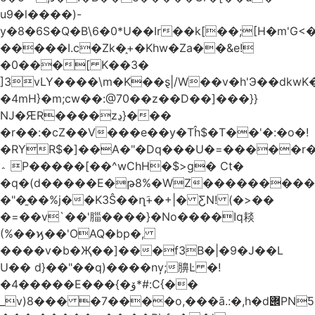
u9�l����)-
y�8�6S�Q�B\6�0*U��Ir��k[��;[H�m'G<
�����I.c�Zk�֑+�Khw�Za��&e!
�0���[ K��3�
]3vLY����\m�K��ȿ|/W��v�h'Э��dkwK��
�4mH}�m;cw��:@70��z��D��]���}}
Ǌ�ԘR����zڍ}���
�r��:�cZ��V���e��y�Tĥ$�Τ��'�:�o�!
�RYR$�]��A�"�Dq���U�=�����r
؞ P�����[��^wChH�$>g� Ct�
�q�(d�����E�թ8%�WZ�������������V�R�ر�
�"�̱��%j��K3Ŝ��ղَ+�+|� ƸN! (�>��
�=��v`��'䐉����}�No����Iq䎦
(%��ϗ��'OAQ�bp�,
����v�b�Җ��]���f3B�|�9�J��L
U�� d}��"��q)����nv̦;䑄Ŀ �!
�4�����E���{�ۆ*#:C{��
_v)8���