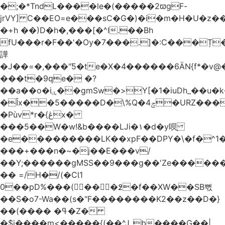
�;�*TndL����le�(�����2ϖgF-
jrVY] C��EO=e���sC�G�)�i�m�H�U�z�
�+h ��)D�h�,���[�^I.��Bh
fU���r�F��'�Ѹ�7���.]�:C���Ț
譁
�J��=�,���"Ƽ�te�X�4������6ӒN{f*�v
���t�9ԛe� �?
��a��o�iۑ��gmSw�>Y[�1�iuDh_��u�k��W�dJ�5�*��l�"`�*�(���U6P
�Îx��5�����D�\%Q�4ݘ�URZ���g��J;�='٣
�Pùv*r�{ڠx�
���5��W�w!&b����LJi�١�d�y呗֭
�e���������LK��xpF��DPY�\�f�^1�
���+���n�~�j��E���v/
��Y;������gMSS��9���g��'Ze������
�� =/H�/(�CƖ1
0��pD%���(󺧋���߶�f��XW��SB뻓
��S�o7-Wa��(s�"F��������K2��z��D�}
��(���� �ߟ�Z�
�$j����m<�����{(��^Jˍb����G��|