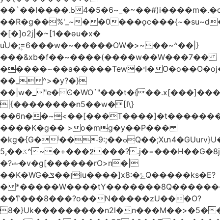
��`��I����.ߕ�_~6�5�4~��#)i����m�.�o��G?
��R�g��%'_~��0���ǫc���{~�su~d�
�[�]o2j|�~[1��өu�x�
u֫U�;۪=6���w�~�����OW�>~��~^��|}
���&xb�f��~����(����w��W���7��
�����~��a�����Tew
�ߞ�O�o��O�oj����mt�]����]����7ؔ�˓�u�|
��_^>�y?�}
��|w�_"e�Ͼ�WO߭`"���t�{��.x[���]�
|{��������n5��w�[I\}
��6n��~<��[���T����]�t�������
����K�g�� >o�mg�y��P���
�kg�{G�ʲ��9:;��ߋQ��;Xտ4�GUurv}U�"}}
ػ��,5^~�+���߶���?.j�=���H��G�8j^�~��^�W����EWɗ�ǋ�_�_�T.G?
�?ޝ�v�g[������rO>n�|
��Κ�WG�ן��ݏiu����]x8:�ݻQ�����ks�E?
�*�����W����tY�������8Q�������
��ͳ���8���?o��N�����zU���O?
8�}Uk���������n2l�n���M��>�5�