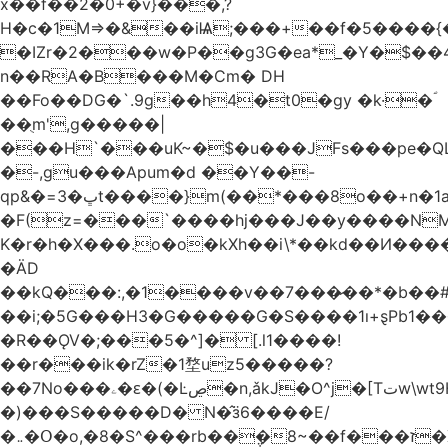
x��f��2�0+�v}���,?
H�c�1M=>�&��iѨ;���+��f�5����{�
�IZr�2���w�P��g3G�ea*_�Y�$��4
n��RA�B���M�Ϲm� DH
��Fo��DG�`.9g��h4�t0�gy �k·�ؐ
��ֻm',g�����|
���H`���uK~�$�u���JFs���pe�QL
�-,gu���Apum�d ��Y��-
qp&�=ڀ�3t����}m(��*���8o��+n�1aٖ��c:�+?
�F(z=���`����hj���J��y����NMm
K�r�h�X���.o�o�kXh��i\*��kd��И���
�ÄD
��kQ���:,�1����v��7���̷��*�b��
��i;�5G���H3�G�����G�S����1ı+ȿPb޶�<����1��i{��y_4Z�~�0�@PN�5����4q�Q��$nL[=�k�n�l{�uڰ��=��&�(��ʯ���VQ�
�R��ǪV�;���5�^]� [.l1����!
��r���ik�rZ�1堥uz5�����?
��7No���ۦ�ԑ�(�Ŀڝ�n,ǎkJ�O^j�[Tتw\wt9H��h�L;�7�:Q�Ӗ��t9k�I�KA�;֦N��l/,Ite�u�̗;J}
�)���S�����D� N�̂ӟ6����E/
�܅�Օ�o,�8�S^���rb��݆�8~��f���ז�X/