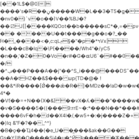
[� �1L$�@0}
|
����'s�R��ڼ�����W�L��3�T5�q̪�C�Gӹ1�rԝ���e$T��%QTLIr��o�=�+�Ӛ��< .5�Li,���35���0����׋Z�Rm�E40)B~���.���|~L4�3D�Ǭ"^�Qk�=w6l5ʥ��kE�nO�C���=�9��|
�nv0�)`v�o��)V��%BJ�?
��⧄J[[����KQOot��b�����sC*�,=�p
�� ����U��t����g��o�?_��
ۨH�_����<�,c:qLݦ§�"�p�*ߤVx|
�L���cB�Iq�\P{����/Wh4"�/yC5
�n��,'�Z�0�Vo�r#�G�ɶU߀��#�`6��Du
�/
�^ݠ���P���A��j"��^S_i���@���DS˜��r�1���t�$���BDl!
��A�tHZ��&$��� ѡp{TD�@� !
��&*iR����[Ǿ���ǽ�R�]�Mǲ��!aD�w�w�
4*�
�Vť��=+N��(X�&} ��vX�ʎ.���"����
�v�S����5�((���9:rrE~�:*���N��*���#L`2�%7��
����6vF�h�d��X4l�/,�w5+�:�j����Z�+�
�)lq &"F�?��_^^}
�B�ǫ��Ҵ4��(�e_U��͖���&ak��G��
Gs�Y(I8�O����Si4�u�^ЙÞ���f�ⵣ���