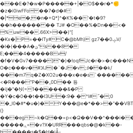
���E�?�w�P�����+|�O$��r�*✊
�z�i0iwFFo ��7�d�#
�|*e�;�n�+Q*]^�K%��'�t�9?
��h������ �� TJ# �O��%�Dn��<�
%uw��.66X>ӏ��)"[
�Kх�|P=��ITy#C�@bMh) gz7��0ݓV/
�l�(���A�ݶ"s��8�
E;���4�����Bv/
�f�V�Gv7����}"�)�!oqfJc�rٞ�>�c��
O�c���v�#כĲ(�`�J�v;߃���k/
���m7q�Z�XO2u���x�e�s`������<
<�R���"P��_0D�� 둉
�iĮ�"�Ņ(=1������&�P
�Y�c�0��t��l3U�:9� � ^I#`́�;0
�_l0�#*�u�)�Y���@e�*��>�"��VB
(}
���eg~k�Q��=p<�Ձ��V��^���i��
�����ۑ=�v?X�URR���qbs�@�k��-
h����s�$�H�iǞ-