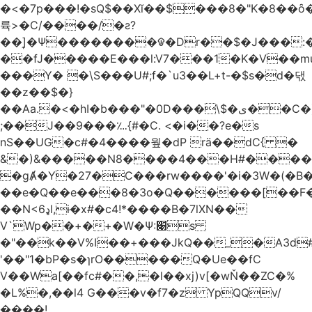
�<�7p���ǃ�sQ$��Xĭ��$���8�"K�8��ȏ�;��7��&c���?8c�q�ݢ_ �p���r��
륙>�C/����/�ƨ?
��]͎�Ψ������
��ᱫ�Dr��$�J���:
��fJ�����E���l:V7���1�K�V��mu
���Y� �\S���U#;f�`u3��L+t-�$s�d�댃
��z��$�}
��Aa.�<�hI�b���"�0D���\$�ی��C�)pY� ���QH���$��m��n<�̉�����nj��
;��J��9���؊{#�C. <�i��?e�s
nS��UG�c#�4����웦�dP rӓ��dC{ �
&�)&�����N8����4���H#�����
�gȺ�Y�27�C���rw����'�i�3W�(�B�Z
��e�Q��e���8�3o�Q������[��F�M~T5�
��N<6ډl,ɨ�x#�c4!*����B�7lXN��
V`Wp��+�+�W�Ѱ:׉s
�"��k��V%I��+���JkQ��_�A3d#�
'��"1�bP�s�ɿrO�����Q�Ue��fC
V��Wa[��fc#��,�l��xj)v[�wŇ��ZC�%
�L%�,��l4 G���v�f7�z YpQQv/
����!