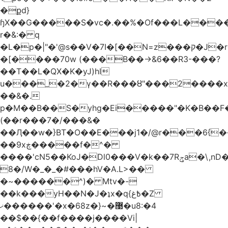
�քd}
ɧX��G�����S�vc�.��%�Of���L�����T�5��ω����>��d
r�&:� q
�L�p�|"�'@s��V�7I�[��N=z���ק�Ϳ�r�M%�#f���A/1��j
�[����70w (���B��->&6��R3-���?
��T��L�QX�K�yJ)hI
u���_�2�ү��R���ȣ"���2����x�
��&�.
p�M��B��S�yhg�Ei�����"�K�B��F
(��r���7�/���&�
��Ӆ��w�}BT�O��E���j1�/@r���6{
��9xڿ�����f�^�
����'cN5��KoJ�Dl0���V�k��7Rݯa�\,nD�ɌI��'���0~�5qB
8�/W�_�_�#���hV�A.L>��
�~������^)� Mtv�-
��k���yH��N�J�ʇx�q{߿غ�Z
ޚ������'�x�68z�}~�޹�u8:�4
��$��{��f����j����Vi|