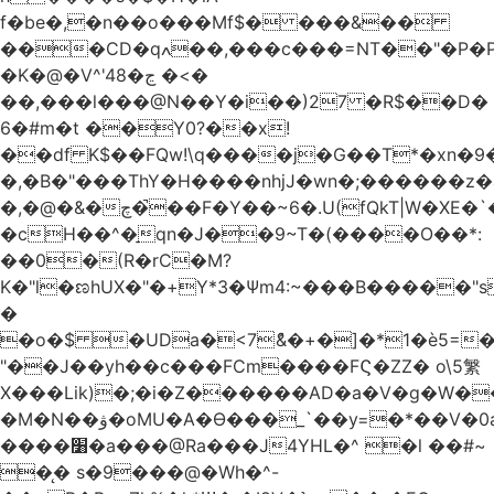
f�be�,�n��o���Mf$� ���&��
���CD�qߍ��,���c���=NT��"�Ρ�P�4���J�9HL��X�'�V? 1�fxrx�����Q���MU:�����3�Ħ�A���8)Z�^��$>�#�E��[�d<����6��%
�K�@�V^'4ڃ�8 �<�
��,���l���@N��Y�i��)27 �R$��D�
6�#m�t ��Y0?��x!
��df K$��FQw!\q����j�G��T*�xn�
�,�B�"���ThY�H����nhjJ�wn�;������z�
�,�@�&�چ�̚��F�Y��~6�.U(fQkT|W�XE�`���������l\��e=+2"0#Z���P�<�W)���p�i�3�.��������֛��h�K��%��Ӈnjvʓg|c'٤���1݉T�v�bM�g*c*J�s���Q2���].r� z2`�&C?
�cH��^�̠qn�J��9~T�(����O��*:
��0�(R�rC�M?
K�"l�ಣhUX�"�+Y*3�Ѱm4:~���B�����"s
�
�o�$ �UDa�<7ު&�+�]�*1�è5=�
"��J��yh��c���FCm����FϚ�ZZ� o\5䌓
X���Lik)�;�i�Z������AD�a�V�g�W�
�M�N��ۋ�oMU�A�Ɵ���_`��y=�*��V�0a�`��_+Z���P!
����׸�a���@Ra���J4YHL�^ �l ��#~
�̨� s�9���@�Wh�^-