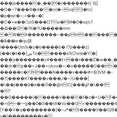
���je�����_��[�/������Ӈ`6j|
�O�~7���Ө�d�'�o{�~vq}�tv|
�p�wr�~:=��~�|
�C�+ͷ��utS���[{7w�M�0�sqԏ?
�߷��O�?K�?U�����mm
�W�A�������~��pm\�������
�&��ѥ�qu깱
l����Um{k�z�b����b�.f7ק���z]
{��{�t��]ښTo�����e%{7wIe�Y{�|
���q�������c#���t+��(���݃Z�ʍ��_����������څd}z���W>^���
��dr�p��=J��=okou�=;�o�����[i���ۻ?
�����c����N����v���֍>$OVM �-
�?[����K7����v���֧J�~/U���|
�\��j���ӓ�я��Ó��@n2\[���ۇF�\��1
�?
��G�����{�����V����f�z�=U�F���7��ջD:��
�>I]~�⟿g��ʬ�S��t6�Vo��O+�������48�+���OG�߿w������zq
|Y��V�q��������]�~؜5�*ޗ����X��{Q9�~R�*O��_?
y�{��������۷�