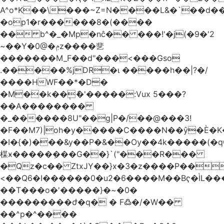
A^o*K��\���~Z=N����L&�`��d��
�op1�r������8�(����
�� b^�_�Mp�nĉ�� ���!'�j(�9�'2
~��Y�0@�ݦz����㐟
�������M_F��d"���<���Gso
.�����%jDR�ɩ �����h��|?�/
����HWF��*�D�
�M��k��݄ެ�'�����:Vux 5���?
��A��������
�_������8U"��g|P�/��@���3!
�F��M7)|oh�y�����C����N��ŷ�È�
�I�{�)���&y��P�&��Ѹ��4k�����(�
楳ӿ�����ܼ���G��}`("���R���
�Qz�c�� ZtxJY��}x�3�z����P��
<��Q6�I������0�u2�6����M��Bҁ�ÌL�
��T���o�'�����}�~�0�
���������ժ�q� � F߷�/�W��
��^p�^����