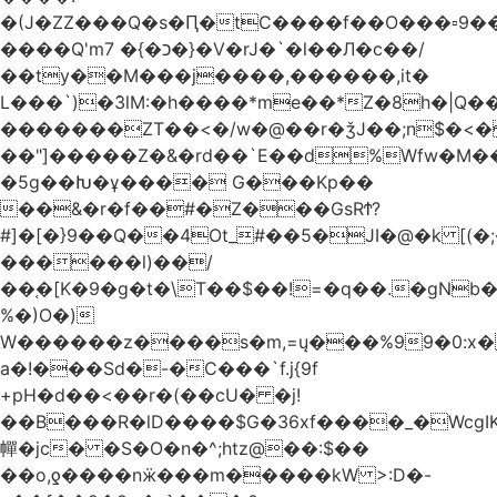
�(J�ZZ���Q�s�Ԥ�tC����f��O���▫9�
����Q'mכ�}� 7�}�V�rJ�`�l��Л�c��/
��ty��M���j����,������,it�
L���`)�ܰ3lM:�h����*me��*Z�8h�|Q�
�������ZT��<�/w�@��r�ǯJ��;n$�
��"]�����Z�&�rd��`E��d%Wfw�M������
�5g��Խ�ұ���� G���Kp��
��&�r�f��#�Z���GsRϮ?
#]�[�}9��Q��4Ot_#��5�JI�@�k [(
������l)��/
��֚�[K�9�g�t�\T��$��!=�q��.�gNb
%�)O�)
W������z����s�m,=ų���%99�0:x�
a�!���Sd�-�C���`f.j{9f
+pH�d��<��r�(��cU� �j!
��B���R�lD����$G�36xf����_�WcgI
幝�jc� �S�O�n�^;htz@��:$��
��o,ƍ����nӝ���m�����kW >:D�-