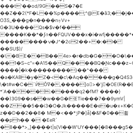
���t'��оd/9G��S�7�E
��Z��2(*F�L��%p����;^@E�ȁ3;��j
OӠS_���g�n����n݂=Vv+
G�3U���� Qs�$v�f��
����K��*�ʃꪒ��FQUV���x�i�wfj����
���������ݍ�J^�2c2��+ �:�I�
��SU$)/
��1�S~c"=�A15��Q����BQ�Ɲc���z
����|�k���������)��^���
�a�KAB�y�Z�<�c\�Aq�����g�Q4S
\�t#w�C�`ЍǑߜ�,����]o>�'jٍ�OE(R��B��b���ST�K|Q9�$�
*΄A����:�����q2�fM? ����}
��)3G9��s��w��G�lETie���7��9ymV|
��Z��5��i3�O�Jk�����E�e�u�x+K�
z��D��2��8� M�<��*ݱP�]ǡ]�&F�0��횙
��ph�� � �EeR`
�8��*>_]����t|s{VI��W'UY���[�8���g