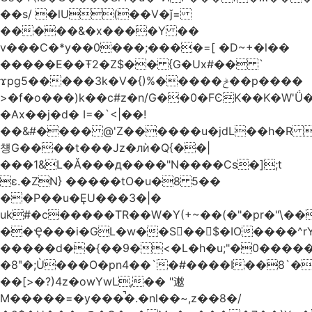
��s/ �lU(��V�ǰ=
�����&�x����Y ��
v���C�*y��0���;����=[ �D~+�l��
�����E��Ŧ2�Z$�� {G�Ux#�� `
ϫpg5�����3k�V�{)%�����ݲ��p����
>�f�o���)k��c#z�n/G��0�FϾK��K�W'Ǘ�wE
�Ax��j�d� I=�`<|��!
��&#���� @'Z������u�jdL��h�R 
첑G����t���Jz�лѝ�Q{��|
���1&L�Ǎ���д����"N����Cs�];t
ɛ.�ZN} �����tO�u�8 5��
��P��u�ȨU���3�|�
uk#�c�����TR��W�Y(+~��(�"�pr�"\��
��Ҿ���i�GL�w��S��$�IO����^rYh0�s���4¾��Vb}
�����d��{��9�<�L�h�u;"�0������+Q�Fn�h
�8ʺ�;Ù���O�pn4��`�#����I��8`
��[>�?)4z�owYwL,�� "遫
M�����=�y���̚�.�nl��~,z��8�/