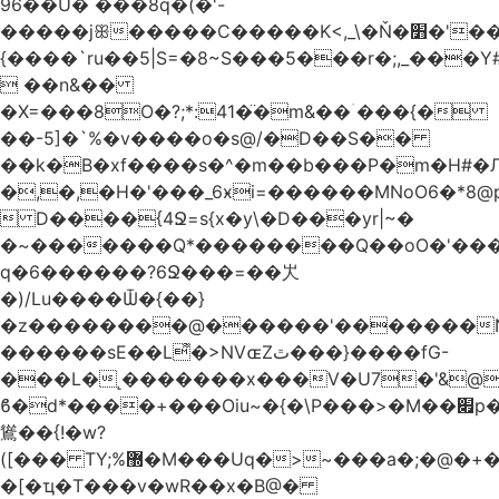
96��U� ���8q�(�'-
�����jꕥ�����C�����K<,_\�Ň�׻�'�����W�S����a>�9;�~��#
{����`ru��5|S=�8~S���5���r�;,_���Y
 ��n&��
�X=���8O�?;*:41�̈�m&��ۤ���{�
��-5]�`%�v����o�s@/�D��S��
��k�B�xf����s�^�m��b���P�m�H#�
�,�,�H�'���_6ӿi=
������MNoO6�*8
 D����{4Ջ=s{x�y\�D���yr|~�
�~�������Q*��������Q��oO�'����
q�6������?6Ջ���=��㞤
�)/Lu����Ѿ�{��}
�z��������@������'�������N
������sE��L͌�>NVɶZٿ���}����fG-
���L�˻�������x���V�U7�'&@
ϐ�d*����+���Oiu~�{�\P���>�M��׏p���I���
䳷��{!�w?
([��� TY;%޽�M���Uq�>~���a�;�@�+�/
�[�ҵ�T���v�wR��x�B@�