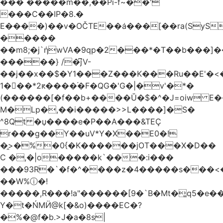
��� �����m��,��Pi-f~��'
���C��IP�8.�
E����)��v�OČTE��ܿa���[��ra(SyS
�����
��m8;�j`ήwVA�9qp�2���*�T��b���]
�����} /�͆jV-
��j��x��$�Y1���Z���K���Ru��E'�<
1�􋿃��*2ԟ����֜�F�QG�'G�|�v'�*�
(������[�f��b+����Ŭ�$�^�J=oiw E�
M�Lp�,��i�����>>L����]�S�
^8Qt �џ����e�P��A���&TEÇ
r���g��Y��uV*Y�X��E0�!
�̭>�%�0{�K������jOT���X�D��
C �,�|o�����k`���:i���
���93R�`�f�^����z�4�����s���<��ES�ڣ�#ύ�
��W%ⓘ�!
�����,R���!a"������[9�`B�Mt�͇q5�e�
Y�t�ŃMӤ@k[�&o)����EC�?
�%�@f�b.>J�a�8s|