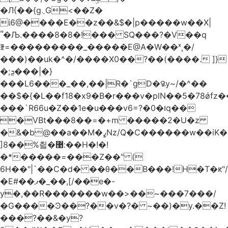
�Л{��{g܆G<��Z�
ί6@����E��z��&$�|p�����w��X|
՞�Љ.����8�8�!��� SQ���?�V��q
ꄿ=���������_�����E@A�W��ˣ˛�/
���)��uk�^�/����X0��?��(����. ]}
�;ܯ���|�}
���L6���_��,��|R�`gD�꯲y~/�^��
��$�{�L��f18�x9�B�r���v�plN��5�78ǿfz
���`R66u�Z� �1e�u���v6=?�0�וq��
�VBt���8��=�+m �����2�U�z
�&�b@��a��M�ߨNz/Q�C������w��iK�
]8��%칇�޹:��H�!�!
�*�����=���Z��" (
6H��"|`��C�d� ��θ��B���!H�T�ԟ"/
�E#��ޕ�_��,[/��e�-
y�,��R�������w��>��~���7���/
�G����Ͽ��?��v�?� ~��)�y.��Z!
���?��&�y?