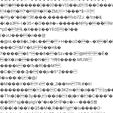
��������]��}0��V(S��uE5��O���
4�l�*�}��ZM,=1���*$~
�y�"�B� R\���,�����vb7ZJ. �1rϧ�&
�\�a3~\�35<�O��#�=�����Ny��ؕ�N
*pD�\L�X��۩��YE0](�1��
(�oU����n��뎓
�@nL��8�L3�L��� +H��cO��~�X�ͩ\�
���C&ߓY�IUl��H&�
7�����E^��8��Szv��3@Ϸ�Ȇ�
�X�zi����N� ^!俜6����.MfJW
����k��lЪ�R{��M?
�C�(��:ֆ�[��jv�5^Z���
ǐ�w��:�L�@/
�M���V��lYx'��_3��hm TR.#�k!
���ؗ�����)��C�3KZm��dܱ��T"(q��
�T1n�[��3y��,ɾ��d�t�j�n'��C���"�a��`��
��5^sjj��pIgV�"�e�5P�o�>~���ְS뮀
6[��)�1��V�Q5�M�,R��g �!u����O-