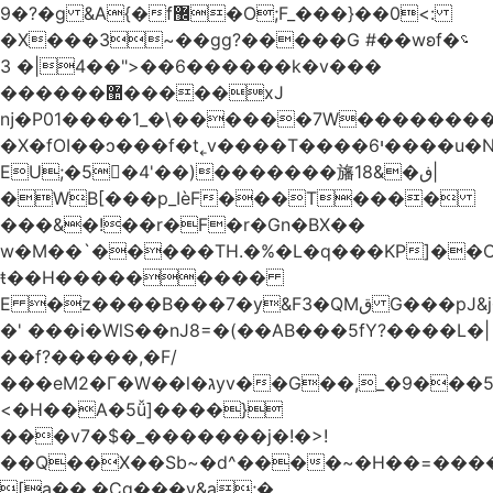
�9?�ɡ &A{�f޼�O;F_���}��0<:
�X���3~��gg?�����G #��wʚf؝�
�6��<"��4|� 3�����k�v���
������޺�����xJ
ǌ�P01����
1_�\������7W��������ߝ�7�m
�X�fOI��ͻ���f�t˿v����T����י6����u�N��u�������u�Tm�F��XS��h-
EU;�5�4'��)�������旛ڧ�&18|
�WB[���p_IѐF���T����
���&�!��r�F�r�Gn�BX��
w�M��`�����TH.�%�L�q���KP]��O
ŧ��H��������
�
E �z����B���7�y&F3�QMق G���pJ&j�^GN@�ga��)X�R��E@�S
�' ���i�WlS��nJ8=�(��AB���5fY?����L�|
��f?�����,�F/
���eM2�Γ�W��l�גyv��G��,_�9���5`�CirX�lǣ=uz��I�;
<�H��A�5ǚ]����}
���v7�$�_�������j�!�>!
��Q��X��Sb~�d^����~�H��=���
[a��,�Cg���v&ۣa;�