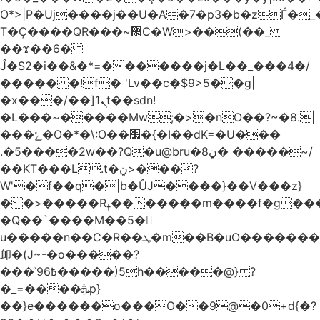
O*>|P�Uj����j��U�A�7�p3�b�zЃ�_
T�Ç����QR���~޲C�W>��(��_
��ϫ��6�
Ĵ�S2�i��&�*=�������j�L��_���4�/
����� �!f� 'Lv��c�$9>5��g|
�x���/��]ܢ1t��sdn!
�L���~�����Mw;�>�nO��?~�8.|
���ݺ�O�*�\:O��׷�{�I��dK=�U���
.�5����2w��?Q�u@bru�8ڼ� �����~/
��KT���L.t�ڼ>���?
W'�f��q�|b�ÛJ����}��V���z}
��>�����Rߪ�������m����f�g����p=Tn��f��~���9V�������ϛ�q����?
�Q��`����M��5�𳲻
u�����n��C�R��ܛ�m��B�uO�������S
卹�(J~-�o�����?
���ʾ9߿6�����)5h�����@} ?
�_=����ܞp}
��}e������o���O��9@�0+d{�?