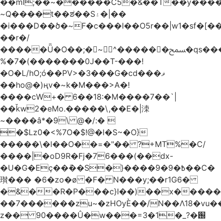
��ml;��~������C5�&��T��y����
~Q����t��ಶ��S۽�|��
�i���D��ծ�~F�c���I��O5r��|w1�sf�[��
��r�/
�����Ǖ�O��;�~^������ﵟ�qs������O�����o=`�����g)�L����
%�7�(�������0J��T-���!
�O�L/hO;ó��PV>�3���G�cd���ޥ
��ho@�)ңv�~k�M���>A�!
����cW+� 6��18:�M����7��`|
��ǩw2�eMo.�����\,��E�|洓
~����â*�9\ @�/:� 
�$Lz0�<%7O�$!@�l�S~�O}
�����\�l��O��=�"�� ?+MT%�C/
����|�oD9R�Fj�76���(��dx-
�U�G�Eç��݇��S�}����ؘ߿�9�9��C�
瓉��� �6�zo�ø �F� N���y;��r1G6�
�&��R�P���c}I��)��x����
��7������zu~�zHOyЀ��/N��Λ18�vu�
z�� 90����Û�w���=3�1�_֐�?