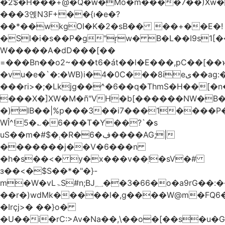
�2$�H���+@�Q�ԝ�Mo�m����7��)Xw
���3옍N3F+��{ı�e�?
��*��wkgOI�K�2�sB�� ��+��E�!
�Sl�i�s��P�g"ŗw� B�L��I9s1[��AC'�Q|x��~ږ��Ѫ ]�:$��i#��Ӈ��0j���
W�����A�dD���[��
=���Bn��o2~���t6�át��l�E���,pC�
�vu�e�`�:�WB)i�4�0C���8ieى��ag:�� !d�����4�fa<4\�"���o�Z�����a*D�[�|
���ri>�;�Lkjg��^�6��q�ThmS�H��[�
���X�]XW�M�ñ"VH�b[������NW�B
�)lB��|%p���3��i7���1����P�
WÎ^!5�؎�6���T�Y��?`�s
uS��m�#$�܄�R�ڣ�6����AG;|
�������j��V�6���n
�h�s��<� y�x���v��ׅ!�sV�#
з��<�$S��*�"�}-
m�W�vLۃЅ#n;BJ؁��3�66�o�a9rG��:�����W�QКY�4����8���u4�̒*�Q�����cǏ���pL���`�b��egLz�j�Ms9i�e�d�����Ź͊�u,|l2.
��r�)wdMk�����l�,g����W@m�FQ6
�Irçj>� ��}o�
�U��i�rC:>Av�Na��,\��o�[��s�u