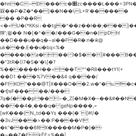
�hn�C~D���c�׺zc����L���=3PN�<��8��t�q�2b�#����m���E��:�A
槑��Բ�Z�*��]��N��\L+R'������
�� �P��R
<�<U�(*KKsіۮ��tg�^��z��l��;���]���
獰';펼�� N�[�^��/���G��n�)pDh!
��D���u��q�~al��F�R�:n�ӂ@
uk���.E��u�bq<%�
����(�a��� I�$��|#���B��
�"3tR�()7�S�'�\[�?
%������H��=��T^"�R8���tY!(+
��D1 ���%7V��&4 q����/
�F!KO"���@T|X���O��2.w�"�u.f�c�j�o��\��
�ҾeF�����/���
7q�{���p��~�_Z[�M�X�~��&#��N
����4�,���q� geNp����,=
[wK���( N_td��Ys ���{�`[#!/�
�3vJ���>��:P����V!
�k"����6RX�����M�P�]�-
�~��Z�EkЁE=%��|