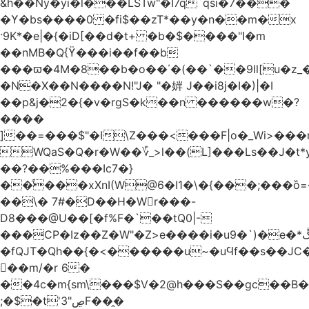
&h��Ny�yi�l���LSTw"�I7q`qsi�7���
�ϒ�bs����0 �fi$��zT*��y�n��m�x
·9K*�e|�{�iD[��d�t+ �b�$����"ߊ�m
��nMB�Q{ϔ���i��f��b
���ϖ�4M�8��b�o��΄�(��`��9Il[u�z_
�N�X��N����N!"J� "�婩 J��i8j�I�)|�I
��p&j�2�{�v�rgS�k��n ������w�?
����
]��=���$"�I\Z���<���F|o�_Wi>��
WQaS�Q�r�W��؆_>l��(L]���Ls��J�t*
��?��%���Ic7�}
��ͩ���xXnI(W@6�I1�\�{���;���
��\� 7#�D��H�Wr���-
D8���@U��[�f%F�`��tQ0|-
���CP�Iz��Z�W"�Z>e����i�u9�`)�e�*ڴ^[�W���
�fQJT�Qh��{�<������u~�uϤf��s��JC
𼶓��m/�r 6�
��4c�m{sm\���$V�2@h���S��gc��B�&
;�$�t'ڝ"3F��̭�