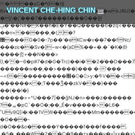
���yC�ʶ0�杻
VINCENT CHE-HING CHIN
6v�ݙ�v:�n�m�=kKB���wkJRU)��>�}
�j\�j՚���7������6���O��돤
ABOUT AUTHOR
ABOUT BOOK
ARTICLES & BLOGS
ݡ�'��N#�K��h�E�Y��Q�����6�zq<����w��FA�^�-
��n+���݂��,�(;�?
޴���G�0�-7p��'�өKCw�v��7��fNc/
���zє��Sv�]~w<�{aD%��+�.�`�K�卦
����厺+��N���>
{I,�'�~6�p#7�d�G�Trc)��i�'�2�ͧ��D
������w��,��>����}��� �-'���
~=t����������׫��ٕ >y:�ߟV��<]����m|
������ꙉ �;T���Ǯ��zkV���}���
��(��!�}
�����>=^U���7]��ǧǊ�n>���z������
?�ퟪ�pC`��O�;��_É�v�����>�L6�
˟Uv9Q]i�:��1VW�߳������Mm������
�O���-
d�O��&o�����Y�����f���f���� .
.�5�_���W�2��Ҫ�9��zx���y�y|xx��>V��s�