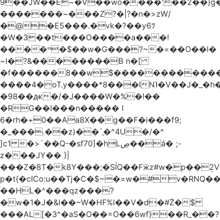
9��JW��E~�V��wo����'��2��}
�������~���Z?�|?�n�>zW/
�@�E5���.�vk�?��y6ﾂ
�W�3��t���O����a���!
����ײ �$��w�G���?~�=��O��l�
~l�?&��������B n�[
�f������8��w$������������
����4�oT.y����*8���lN˥�V��J�_�
�98��ԫ�/�J����W�%�!��
�RG��I���n����� l
6�rh�+0��Aa8X��g��F�i���f9;
�_���.��z)��`ֳ�^4U�/�^
]c1 �>`��Q-�sf70]�hLڝ��á� ;-
z���JY�� }|
���Z�8T�k8Y���;�SÍQ��Fӝz#w�p��ܱ2V���mړ�
p�t{�cICo:u��Tj�C�$~�=w�#v�RNQ�
��HL�^���qz���?
�w�1�J�&I��~W�HF%l��V�d�#ۜZ�$
���AL[�3^�aS�O��=O��6wf}��R_��?