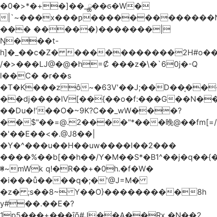
�0�>*�+�]��_ྪ��ϭ�W�
|`~���x���ƿ�������������N
��� �����)�������|
Ŋ���t-
h]�_��c�Z� �����������2H#o��w��L�[M~n��
/�>���Ǉ@�@�h=Ȼ ���z�\�`60j�-Q
l��C� �r��s
�T�K���zô~�63V'��J;��D��͔��
��dj����lV[��{��o�f:���G��N���@
��Du�!'��O�~9K?C��_wW���?
��$"��=@.2����"*���晚@��fm[=/
�'��E��<�.@J8��|
�Y�^���u��H��uw����l��2���
����%��b[��h��/Y�M��S*�B1^��j�q��{�%
ꂐ~mWk q!�R��+�0h.�f�W�
�i���ů����q�;�'@J=M�
�z� ;s��8~ Y��O}���������8h
y#�‍�.��E�?
1p5���+���ȋõ#J��A��Rx �N��2