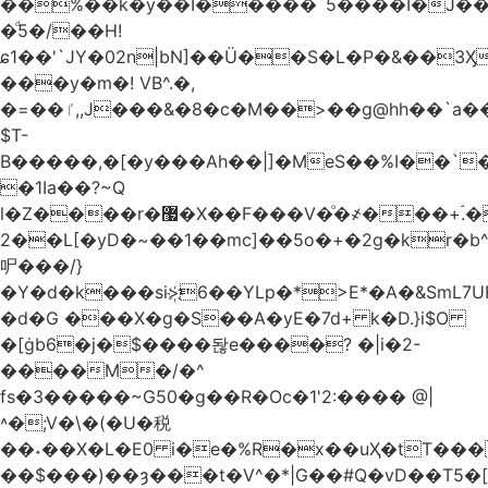
��%��k�y��I�����`5����I�J���
�ͩ5�/��H!
ɕ1��'`JY�02n|bN]��Ü��S�L�P�&��3
���y�m�! VB^.�,
�=��ٵ,,J���&�8�c�M��>��g@hh��`a���ء�{(�"�ߊ!s�z?
$T-
B�����,�[�y���Ah��|]�MeS��%I��`
�1Ia��?~Q
l�Z����r�޷�X��F
���V�ͦ�҂���+ۘ.�
2��L[�yD�~��1��mc]��5o�+�2g�kr�
㕧���/}
�Y�d�k���si>҉6��YLp�*>E*�A�&SmL7
�d�G ���X�g�S��A�yE�7d+ k�D.}i$O
�[ġb6�j�$����돦e����? �|i�2-
����M�/�^
fs�3�����~G50�g��R�Oc�1'2:���� @
|
˄�;V�\�(�U�税
��˖��X�L�E0 i�e�%R�x��uҲ�tT�����4{�D�,��Q
��$���)�
�ȝ���t�V^�*|G��#Q�vD��T5�