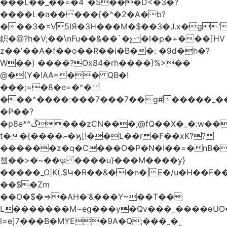
���L��_��=�4`�S���D<�3�?
����L�a�����{�^�2�A�b?
���3�=V5IЯ�3H���M�$��3�J.x�g
鉙�@?h�V;��\nFu��&��`�չ �l�p�+���]HV
z��'��A�f��o��R��i�B��: �9d�h
�?
W��) ����?Ox84�rh����}%>��
@�(Y�!AA=�� QB�!
���;=�8�e=�^�
���^����:���7���7��g#�����_���7Y�.8
�P��?
�p8e*^ڴ���zCN���;@fQ��Χ�_�:w��Ȩo�[4~2�[�?
t��{����ނ�ϗ[!��L��r �F��xK??
������z�q�C���O�P�N�I��=�nB�
쳌��>�~��ѱ ����u}���M����y}
�����_O|K(.$Կ�R��&�I�n�|E�/u�H��F�
��$�Zm
��O�$�=>�AH�'&���Y~��T��
L�������M~eg���y�Qv���_����ɵUO
l=e]7���B�MYE�9A�Q;���_�˷