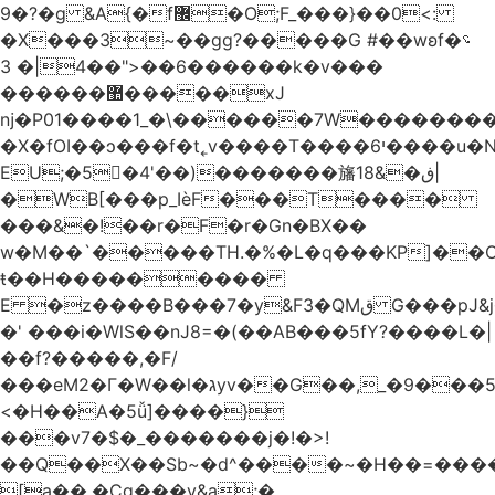
�9?�ɡ &A{�f޼�O;F_���}��0<:
�X���3~��gg?�����G #��wʚf؝�
�6��<"��4|� 3�����k�v���
������޺�����xJ
ǌ�P01����
1_�\������7W��������ߝ�7�m
�X�fOI��ͻ���f�t˿v����T����י6����u�N��u�������u�Tm�F��XS��h-
EU;�5�4'��)�������旛ڧ�&18|
�WB[���p_IѐF���T����
���&�!��r�F�r�Gn�BX��
w�M��`�����TH.�%�L�q���KP]��O
ŧ��H��������
�
E �z����B���7�y&F3�QMق G���pJ&j�^GN@�ga��)X�R��E@�S
�' ���i�WlS��nJ8=�(��AB���5fY?����L�|
��f?�����,�F/
���eM2�Γ�W��l�גyv��G��,_�9���5`�CirX�lǣ=uz��I�;
<�H��A�5ǚ]����}
���v7�$�_�������j�!�>!
��Q��X��Sb~�d^����~�H��=���
[a��,�Cg���v&ۣa;�