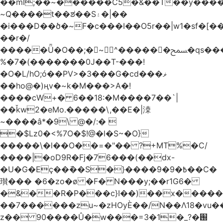
��ml;��~������C5�&��T��y����
~Q����t��ಶ��S۽�|��
�i���D��ծ�~F�c���I��O5r��|w1�sf�[��
��r�/
�����Ǖ�O��;�~^������ﵟ�qs������O�����o=`�����g)�L����
%�7�(�������0J��T-���!
�O�L/hO;ó��PV>�3���G�cd���ޥ
��ho@�)ңv�~k�M���>A�!
����cW+� 6��18:�M����7��`|
��ǩw2�eMo.�����\,��E�|洓
~����â*�9\ @�/:� 
�$Lz0�<%7O�$!@�l�S~�O}
�����\�l��O��=�"�� ?+MT%�C/
����|�oD9R�Fj�76���(��dx-
�U�G�Eç��݇��S�}����ؘ߿�9�9��C�
瓉��� �6�zo�ø �F� N���y;��r1G6�
�&��R�P���c}I��)��x����
��7������zu~�zHOyЀ��/N��Λ18�vu�
z�� 90����Û�w���=3�1�_֐�?