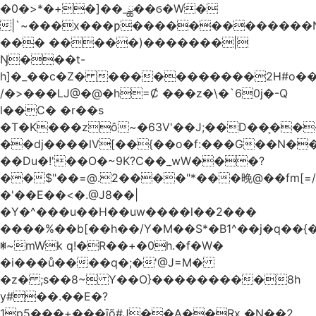
�0�>*�+�]��_ྪ��ϭ�W�
|`~���x���ƿ�������������N
��� �����)�������|
Ŋ���t-
h]�_��c�Z� �����������2H#o��w��L�[M~n��
/�>���Ǉ@�@�h=Ȼ ���z�\�`60j�-Q
l��C� �r��s
�T�K���zô~�63V'��J;��D��͔��
��dj����lV[��{��o�f:���G��N���@
��Du�!'��O�~9K?C��_wW���?
��$"��=@.2����"*���晚@��fm[=/
�'��E��<�.@J8��|
�Y�^���u��H��uw����l��2���
����%��b[��h��/Y�M��S*�B1^��j�q��{�%
ꂐ~mWk q!�R��+�0h.�f�W�
�i���ů����q�;�'@J=M�
�z� ;s��8~ Y��O}���������8h
y#�‍�.��E�?
1p5���+���ȋõ#J��A��Rx �N��2