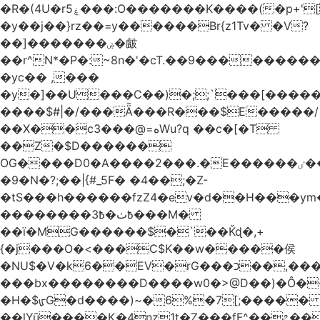
�R�(4U�rۼ5���:O�������K����(�p+'[ҷ����[�[q�c^i��v������z���@�|
�y��j��}rz��=y������Br{z1Tv� �V?
��]�������ۻ�皻
��r^N*�P�:~8n�'�cT.��9�������
�yc�� ,���
�y�]��U���C��)�;;`۬���[�����
����$#|�/���Ǟ���R���$E�����/
��X��c3���@=هWu?q ��c�[�T
��Z�$D������
OG����D0�A����2���.�E������ٸ��C�\��|S�._����Y�F���]}
�9�N�?;��|{#_5F� �4��;�Z-
�tS���h������fzZ4�ev�d��H���y
��������߿ٺ�߿3���M�
��ї�MG������$�`��Ǩɖ�,+
{�j���O�<���C$K��w�����侯
�NU$�V�k6��EV�rG���כ��,���x�}
���bx��������D����w0�>@D��)�Ô����c
�H�$ᡁG�d����)~�6%�7[;����� 
��lYū����Қ�4nz1t�Z���fF^��೭��