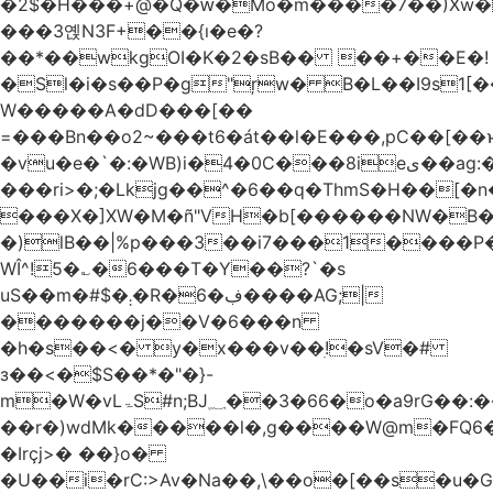
�2$�H���+@�Q�ԝ�Mo�m����7��)Xw
���3옍N3F+��{ı�e�?
��*��wkgOI�K�2�sB�� ��+��E�!
�Sl�i�s��P�g"ŗw� B�L��I9s1[��AC'�Q|x��~ږ��Ѫ ]�:$��i#��Ӈ��0j���
W�����A�dD���[��
=���Bn��o2~���t6�át��l�E���,pC�
�vu�e�`�:�WB)i�4�0C���8ieى��ag:�� !d�����4�fa<4\�"���o�Z�����a*D�[�|
���ri>�;�Lkjg��^�6��q�ThmS�H��[�
���X�]XW�M�ñ"VH�b[������NW�B
�)lB��|%p���3��i7���1����P�
WÎ^!5�؎�6���T�Y��?`�s
uS��m�#$�܄�R�ڣ�6����AG;|
�������j��V�6���n
�h�s��<� y�x���v��ׅ!�sV�#
з��<�$S��*�"�}-
m�W�vLۃЅ#n;BJ؁��3�66�o�a9rG��:�����W�QКY�4����8���u4�̒*�Q�����cǏ���pL���`�b��egLz�j�Ms9i�e�d�����Ź͊�u,|l2.
��r�)wdMk�����l�,g����W@m�FQ6
�Irçj>� ��}o�
�U��i�rC:>Av�Na��,\��o�[��s�u