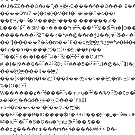
�(J�ZZ���Q�s�Ԥ�tC����f��O���▫9�
����Q'mכ�}� 7�}�V�rJ�`�l��Л�c��/
��ty��M���j����,������,it�
L���`)�ܰ3lM:�h����*me��*Z�8h�|Q�
�������ZT��<�/w�@��r�ǯJ��;n$�
��"]�����Z�&�rd��`E��d%Wfw�M������
�5g��Խ�ұ���� G���Kp��
��&�r�f��#�Z���GsRϮ?
#]�[�}9��Q��4Ot_#��5�JI�@�k [(
������l)��/
��֚�[K�9�g�t�\T��$��!=�q��.�gNb
%�)O�)
W������z����s�m,=ų���%99�0:x�
a�!���Sd�-�C���`f.j{9f
+pH�d��<��r�(��cU� �j!
��B���R�lD����$G�36xf����_�WcgI
幝�jc� �S�O�n�^;htz@��:$��
��o,ƍ����nӝ���m�����kW >:D�-