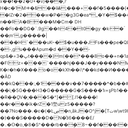
x��f��2�0+�v}���,?
H�c�1M=>�&��iѨ;���+��f�5����{�
�IZr�2���w�P��g3G�ea*_�Y�$��4
n��RA�B���M�Ϲm� DH
��Fo��DG�`.9g��h4�t0�gy �k·�ؐ
��ֻm',g�����|
���H`���uK~�$�u���JFs���pe�QL
�-,gu���Apum�d ��Y��-
qp&�=ڀ�3t����}m(��*���8o��+n�1aٖ��c:�+?
�F(z=���`����hj���J��y����NMm
K�r�h�X���.o�o�kXh��i\*��kd��И���
�ÄD
��kQ���:,�1����v��7���̷��*�b��
��i;�5G���H3�G�����G�S����1ı+ȿPb޶�<����1��i{��y_4Z�~�0�@PN�5����4q�Q��$nL[=�k�n�l{�uڰ��=��&�(��ʯ���VQ�
�R��ǪV�;���5�^]� [.l1����!
��r���ik�rZ�1堥uz5�����?
��7No���ۦ�ԑ�(�Ŀڝ�n,ǎkJ�O^j�[Tتw\wt9H��h�L;�7�:Q�Ӗ��t9k�I�KA�;֦N��l/,Ite�u�̗;J}
�)���S�����D� N�̂ӟ6����E/
�܅�Օ�o,�8�S^���rb��݆�8~��f���ז�X/