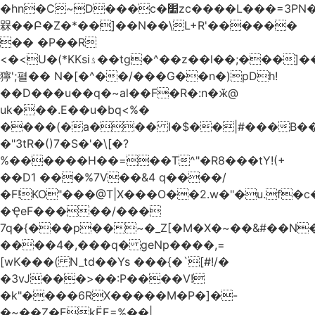
�hn�C~D���c�׺zc����L���=3PN�<��8��t�q�2b�#����m���E��:�A
槑��Բ�Z�*��]��N��\L+R'������
�� �P��R
<�<U�(*KKsіۮ��tg�^��z��l��;���]���
獰';펼�� N�[�^��/���G��n�)pDh!
��D���u��q�~al��F�R�:n�ӂ@
uk���.E��u�bq<%�
����(�a��� I�$��|#���B��
�"3tR�()7�S�'�\[�?
%������H��=��T^"�R8���tY!(+
��D1 ���%7V��&4 q����/
�F!KO"���@T|X���O��2.w�"�u.f�c�j�o��\��
�ҾeF�����/���
7q�{���p��~�_Z[�M�X�~��&#��N
����4�,���q� geNp����,=
[wK���( N_td��Ys ���{�`[#!/�
�3vJ���>��:P����V!
�k"����6RX�����M�P�]�-
�~��Z�EkЁE=%��|