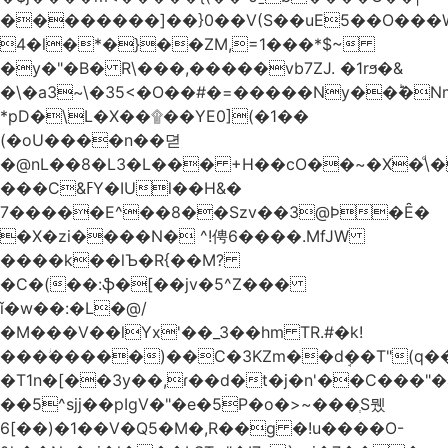
��������]��}0��V(S��uE5��O���
4�l�*�}��ZM,=1���*$~
�y�"�B� R\���,�����vb7ZJ. �1rϧ�&
�\�a3~\�35<�O��#�=�����Ny��ؕ�N
*pD�\L�X��۩��YE0](�1��
(�oU����n��뎓
�@nL��8�L3�L��� +H��cO��~�X�ͩ\�
���C&ߓY�IUl��H&�
7�����E^��8��Szv��3@Ϸ�Ȇ�
�X�zi����N� ^!俜6����.MfJW
����k��lЪ�R{��M?
�C�(��:ֆ�[��jv�5^Z���
ǐ�w��:�L�@/
�M���V��lYx'��_3��hm TR.#�k!
���ؗ�����)��C�3KZm��dܱ��T"(q��
�T1n�[��3y��,ɾ��d�t�j�n'��C���"�a��`��
��5^sjj��pIgV�"�e�5P�o�>~���ְS뮀
6[��)�1��V�Q5�M�,R��g �!u����O-