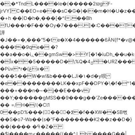
�;�*TndL����le�(�����2ϖgF-
jrVY] C��EO=e���sC�G�)�i�m�H�U�z�
�+h ��)D�h�,���[�^I.��Bh
fU���r�F��'�Ѹ�7���.]�:C���Ț
譁
�J��=�,���"Ƽ�te�X�4������6ӒN{f*�v
���t�9ԛe� �?
��a��o�iۑ��gmSw�>Y[�1�iuDh_��u�k��W�dJ�5�*��l�"`�*�(���U6P
�Îx��5�����D�\%Q�4ݘ�URZ���g��J;�='٣
�Pùv*r�{ڠx�
���5��W�w!&b����LJi�١�d�y呗֭
�e���������LK��xpF��DPY�\�f�^1�
���+���n�~�j��E���v/
��Y;������gMSS��9���g��'Ze������
�� =/H�/(�CƖ1
0��pD%���(󺧋���߶�f��XW��SB뻓
��S�o7-Wa��(s�"F��������K2��z��D�}
��(���� �ߟ�Z�
�$j����m<�����{(��^Jˍb����G��|