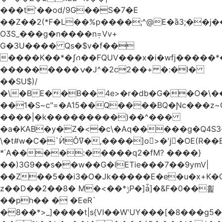
���t'��оd/9G��S�7�E
��Z��2(*F�L��%p����;^@E�ȁ3;��j
OӠS_���g�n����n݂=Vv+
G�3U���� Qs�$v�f��
����K��*�ʃꪒ��FQUV���x�i�wfj����
���������ݍ�J^�2c2��+ �:�I�
��SU$)/
��1�S~c"=�A15��Q����BQ�Ɲc���z
����|�k���������)��^���
�a�KAB�y�Z�<�c\�Aq�����g�Q4S
\�t#w�C�`ЍǑߜ�,����]o>�'jٍ�OE(R��B��b���ST�K|Q9�$�
*΄A����:�����q2�fM? ����}
��)3G9��s��w��G�lETie���7��9ymV|
��Z��5��i3�O�Jk�����E�e�u�x+K�
z��D��2��8� M�<��*ݱP�]ǡ]�&F�0��횙
��ph�� � �EeR`
�8��*>_]����t|s{VI��W'UY���[�8���g