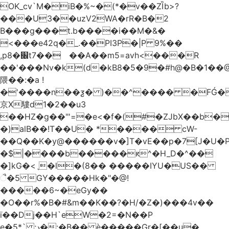
OK_cv`M�iB�%~�(*�v��ZȈb>?
���U3��uzV2WA�rR�B�2
B���g���t.b����i��M�&�
<���e42q�_.��PI3P�|P 9%��
,p8�׌t7��𥉉��A��m5=avh<���R
��'���Nv�k(d�kB8�5�9�#h@�B�1��@
隈��:�a !
�'����n��ƺ� )��^���� �FǴ�
京X䮫d1�2��u3
��HZ�g��"'=�e<�f�(#�ZJbX��b
�)alB��!T��U� *���� cW-
�$|����b�����ԟ^�H_D�^��
�]kG�<ˎ�l�(8�� �����IYU�US��
ૈ�5 GY�����Hk�"�@!
�����6~�eGy��
�O��r%�B�#&m��K��?�H/�Z�)���4v��
ї��Dj��H`eW�2=�N��P
e�5*` ;د�:�B�� è�����Gr�[��u�