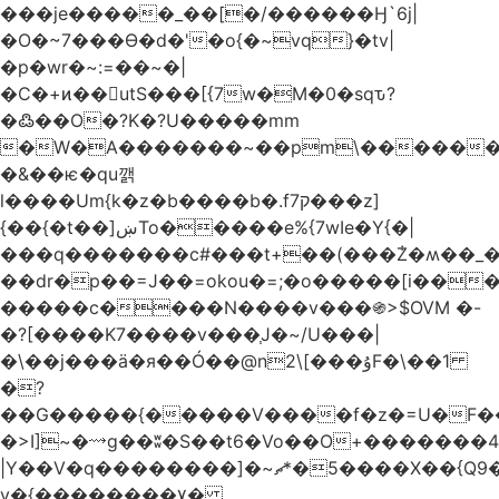
���je�����_��[�/������Ӈ`6j|
�O�~7���Ө�d�'�o{�~vq}�tv|
�p�wr�~:=��~�|
�C�+ͷ��utS���[{7w�M�0�sqԏ?
�߷��O�?K�?U�����mm
�W�A�������~��pm\�������
�&��ѥ�qu깱
l����Um{k�z�b����b�.f7ק���z]
{��{�t��]ښTo�����e%{7wIe�Y{�|
���q�������c#���t+��(���݃Z�ʍ��_����������څd}z���W>^���
��dr�p��=J��=okou�=;�o�����[i���ۻ?
�����c����N����v���֍>$OVM �-
�?[����K7����v���֧J�~/U���|
�\��j���ӓ�я��Ó��@n2\[���ۇF�\��1
�?
��G�����{�����V����f�z�=U�F���7��ջD:��
�>I]~�⟿g��ʬ�S��t6�Vo��O+�������48�+���OG�߿w������zq
|Y��V�q��������]�~؜5�*ޗ����X��{Q9�~R�*O��_?
y�{��������۷�