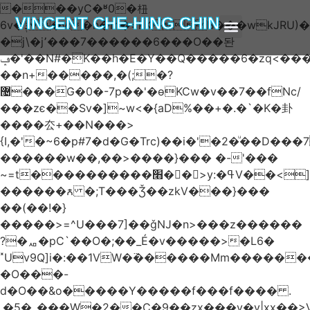
���yC�ʶ0�杻
VINCENT CHE-HING CHIN
6v�ݙ�v:�n�m�=kKB���wkJRU)��>�}
�j\�j՚���7������6���O��돤
ABOUT AUTHOR
ABOUT BOOK
ARTICLES & BLOGS
ݡ�'��N#�K��h�E�Y��Q�����6�zq<����w��FA�^�-
��n+���݂��,�(;�?
޴���G�0�-7p��'�өKCw�v��7��fNc/
���zє��Sv�]~w<�{aD%��+�.�`�K�卦
����厺+��N���>
{I,�'�~6�p#7�d�G�Trc)��i�'�2�ͧ��D
������w��,��>����}��� �-'���
~=t����������׫��ٕ >y:�ߟV��<]����m|
������ꙉ �;T���Ǯ��zkV���}���
��(��!�}
�����>=^U���7]��ǧǊ�n>���z������
?�ퟪ�pC`��O�;��_É�v�����>�L6�
˟Uv9Q]i�:��1VW�߳������Mm������
�O���-
d�O��&o�����Y�����f���f���� .
.�5�_���W�2��Ҫ�9��zx���y�y|xx��>V��s�