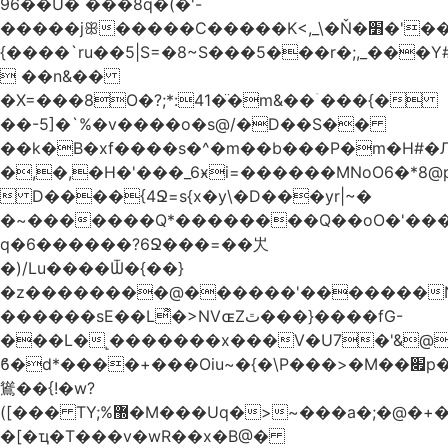
96��U� ���8q�(�'-
�����jꕥ�����C�����K<,_\�Ň�׻�'�����W�S����a>�9;�~��#
{����`ru��5|S=�8~S���5���r�;,_���Y
 ��n&��
�X=���8O�?;*:41�̈�m&��ۤ���{�
��-5]�`%�v����o�s@/�D��S��
��k�B�xf����s�^�m��b���P�m�H#�
�,�,�H�'���_6ӿi=
������MNoO6�*8
 D����{4Ջ=s{x�y\�D���yr|~�
�~�������Q*��������Q��oO�'����
q�6������?6Ջ���=��㞤
�)/Lu����Ѿ�{��}
�z��������@������'�������N
������sE��L͌�>NVɶZٿ���}����fG-
���L�˻�������x���V�U7�'&@
ϐ�d*����+���Oiu~�{�\P���>�M��׏p���I���
䳷��{!�w?
([��� TY;%޽�M���Uq�>~���a�;�@�+�/
�[�ҵ�T���v�wR��x�B@�