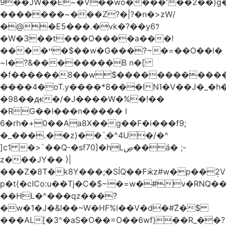
9��JW��E~�V��wo����'��2��}
�������~���Z?�|?�n�>zW/
�@�E5���.�vk�?��y6ﾂ
�W�3��t���O����a���!
����ײ �$��w�G���?~�=��O��l�
~l�?&��������B n�[
�f������8��w$������������
����4�oT.y����*8���lN˥�V��J�_�
�98��ԫ�/�J����W�%�!��
�RG��I���n����� l
6�rh�+0��Aa8X��g��F�i���f9;
�_���.��z)��`ֳ�^4U�/�^
]c1 �>`��Q-�sf70]�hLڝ��á� ;-
z���JY�� }|
���Z�8T�k8Y���;�SÍQ��Fӝz#w�p��ܱ2V���mړ�
p�t{�cICo:u��Tj�C�$~�=w�#v�RNQ�
��HL�^���qz���?
�w�1�J�&I��~W�HF%l��V�d�#ۜZ�$
���AL[�3^�aS�O��=O��6wf}��R_��?