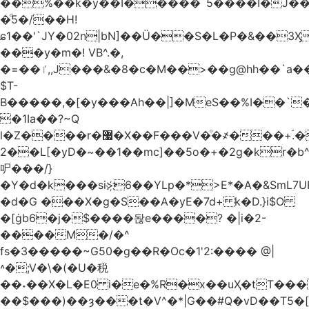
��%��k�y��I�����`5����I�J���
�ͩ5�/��H!
ɕ1��'`JY�02n|bN]��Ü��S�L�P�&��3
���y�m�! VB^.�,
�=��ٵ,,J���&�8�c�M��>��g@hh��`a���ء�{(�"�ߊ!s�z?
$T-
B�����,�[�y���Ah��|]�MeS��%I��`
�1Ia��?~Q
l�Z����r�޷�X��F
���V�ͦ�҂���+ۘ.�
2��L[�yD�~��1��mc]��5o�+�2g�kr�
㕧���/}
�Y�d�k���si>҉6��YLp�*>E*�A�&SmL7
�d�G ���X�g�S��A�yE�7d+ k�D.}i$O
�[ġb6�j�$����돦e����? �|i�2-
����M�/�^
fs�3�����~G50�g��R�Oc�1'2:���� @
|
˄�;V�\�(�U�税
��˖��X�L�E0 i�e�%R�x��uҲ�tT�����4{�D�,��Q
��$���)�
�ȝ���t�V^�*|G��#Q�vD��T5�