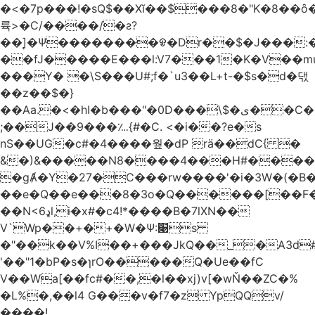
�<�7p���ǃ�sQ$��Xĭ��$���8�"K�8��ȏ�;��7��&c���?8c�q�ݢ_ �p���r��
륙>�C/����/�ƨ?
��]͎�Ψ������
��ᱫ�Dr��$�J���:
��fJ�����E���l:V7���1�K�V��mu
���Y� �\S���U#;f�`u3��L+t-�$s�d�댃
��z��$�}
��Aa.�<�hI�b���"�0D���\$�ی��C�)pY� ���QH���$��m��n<�̉�����nj��
;��J��9���؊{#�C. <�i��?e�s
nS��UG�c#�4����웦�dP rӓ��dC{ �
&�)&�����N8����4���H#�����
�gȺ�Y�27�C���rw����'�i�3W�(�B�Z
��e�Q��e���8�3o�Q������[��F�M~T5�
��N<6ډl,ɨ�x#�c4!*����B�7lXN��
V`Wp��+�+�W�Ѱ:׉s
�"��k��V%I��+���JkQ��_�A3d#�
'��"1�bP�s�ɿrO�����Q�Ue��fC
V��Wa[��fc#��,�l��xj)v[�wŇ��ZC�%
�L%�,��l4 G���v�f7�z YpQQv/
����!