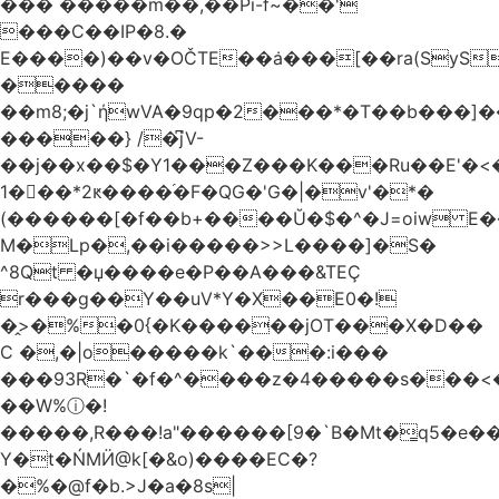
��� �����m��,��Pi-f~��'
���C��IP�8.�
E����)��v�OČTE��ܿa���[��ra(SyS
�����
��m8;�j`ήwVA�9qp�2���*�T��b���]
�����} /�͆jV-
��j��x��$�Y1���Z���K���Ru��E'�<
1�􋿃��*2ԟ����֜�F�QG�'G�|�v'�*�
(������[�f��b+����Ŭ�$�^�J=oiw E�
M�Lp�,��i�����>>L����]�S�
^8Qt �џ����e�P��A���&TEÇ
r���g��Y��uV*Y�X��E0�!
�̭>�%�0{�K������jOT���X�D��
C �,�|o�����k`���:i���
���93R�`�f�^����z�4�����s���<��ES�ڣ�#ύ�
��W%ⓘ�!
�����,R���!a"������[9�`B�Mt�͇q5�e�
Y�t�ŃMӤ@k[�&o)����EC�?
�%�@f�b.>J�a�8s|