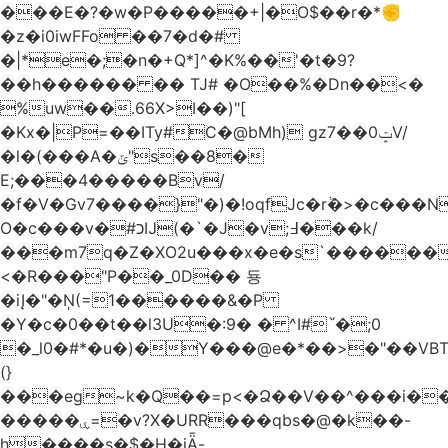
���E�?�w�P�����+|�O$��r�*✊
�z�i0iwFFo ��7�d�#
�|*e�;�n�+Q*]^�K%��'�t�9?
��h������ �� TJ# �O��%�Dn��<�
%uw��.66X>ӏ��)"[
�Kх�|P=��ITy#C�@bMh) gz7��0ݓV/
�l�(���A�ݶ"s��8�
E;���4�����Bv/
�f�V�Gv7����}"�)�!oqfJc�rٞ�>�c��
O�c���v�#כĲ(�`�J�v;߃���k/
���m7q�Z�XO2u���x�e�s`������<
<�R���"P��_0D�� 둉
�iĮ�"�Ņ(=1������&�P
�Y�c�0��t��l3U�:9� � ^I#`́�;0
�_l0�#*�u�)�Y���@e�*��>�"��VB
(}
���eg~k�Q��=p<�Ձ��V��^���i��
�����ۑ=�v?X�URR���qbs�@�k��-
h����s�$�H�iǞ-