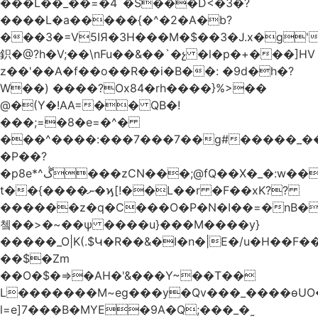
���L��_��=�4`�S���D<�3�?
����L�a�����{�^�2�A�b?
���3�=V5IЯ�3H���M�$��3�J.x�g
鉙�@?h�V;��\nFu��&��`�չ �l�p�+���]HV
z��'��A�f��o��R��i�B��: �9d�h
�?
W��) ����?Ox84�rh����}%>��
@�(Y�!AA=�� QB�!
���;=�8�e=�^�
���^����:���7���7��g#�����_���7Y�.8
�P��?
�p8e*^ڴ���zCN���;@fQ��Χ�_�:w��Ȩo�[4~2�[�?
t��{����ނ�ϗ[!��L��r �F��xK??
������z�q�C���O�P�N�I��=�nB�
쳌��>�~��ѱ ����u}���M����y}
�����_O|K(.$Կ�R��&�I�n�|E�/u�H��F�
��$�Zm
��O�$�=>�AH�'&���Y~��T��
L�������M~eg���y�Qv���_����ɵUO
l=e]7���B�MYE�9A�Q;���_�˷