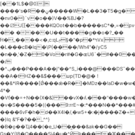
[� �1L$�@0}
|
����'s�R��ڼ�����W�L��3�T5�q̪�C�Gӹ1�rԝ���e$T��%QTLIr��o�=�+�Ӛ��< .5�Li,���35���0����׋Z�Rm�E40)B~���.���|~L4�3D�Ǭ"^�Qk�=w6l5ʥ��kE�nO�C���=�9��|
�nv0�)`v�o��)V��%BJ�?
��⧄J[[����KQOot��b�����sC*�,=�p
�� ����U��t����g��o�?_��
ۨH�_����<�,c:qLݦ§�"�p�*ߤVx|
�L���cB�Iq�\P{����/Wh4"�/yC5
�n��,'�Z�0�Vo�r#�G�ɶU߀��#�`6��Du
�/
�^ݠ���P���A��j"��^S_i���@���DS˜��r�1���t�$���BDl!
��A�tHZ��&$��� ѡp{TD�@� !
��&*iR����[Ǿ���ǽ�R�]�Mǲ��!aD�w�w�
4*�
�Vť��=+N��(X�&} ��vX�ʎ.���"����
�v�S����5�((���9:rrE~�:*���N��*���#L`2�%7��
����6vF�h�d��X4l�/,�w5+�:�j����Z�+�
�)lq &"F�?��_^^}
�B�ǫ��Ҵ4��(�e_U��͖���&ak��G��
Gs�Y(I8�O����Si4�u�^ЙÞ���f�ⵣ���