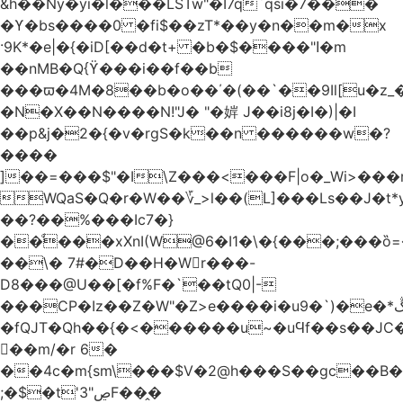
&h��Ny�yi�l���LSTw"�I7q`qsi�7���
�ϒ�bs����0 �fi$��zT*��y�n��m�x
·9K*�e|�{�iD[��d�t+ �b�$����"ߊ�m
��nMB�Q{ϔ���i��f��b
���ϖ�4M�8��b�o��΄�(��`��9Il[u�z_
�N�X��N����N!"J� "�婩 J��i8j�I�)|�I
��p&j�2�{�v�rgS�k��n ������w�?
����
]��=���$"�I\Z���<���F|o�_Wi>��
WQaS�Q�r�W��؆_>l��(L]���Ls��J�t*
��?��%���Ic7�}
��ͩ���xXnI(W@6�I1�\�{���;���
��\� 7#�D��H�Wr���-
D8���@U��[�f%F�`��tQ0|-
���CP�Iz��Z�W"�Z>e����i�u9�`)�e�*ڴ^[�W���
�fQJT�Qh��{�<������u~�uϤf��s��JC
𼶓��m/�r 6�
��4c�m{sm\���$V�2@h���S��gc��B�&
;�$�t'ڝ"3F��̭�