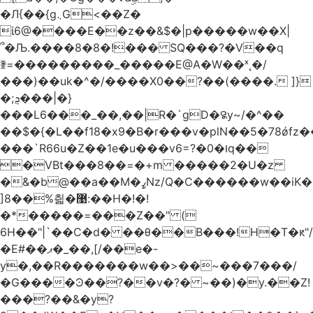
�Л{��{g܆G<��Z�
ί6@����E��z��&$�|p�����w��X|
՞�Љ.����8�8�!��� SQ���?�V��q
ꄿ=���������_�����E@A�W��ˣ˛�/
���)��uk�^�/����X0��?��(����. ]}
�;ܯ���|�}
���L6���_��,��|R�`gD�꯲y~/�^��
��$�{�L��f18�x9�B�r���v�plN��5�78ǿfz
���`R66u�Z� �1e�u���v6=?�0�וq��
�VBt���8��=�+m �����2�U�z
�&�b@��a��M�ߨNz/Q�C������w��iK�
]8��%칇�޹:��H�!�!
�*�����=���Z��" (
6H��"|`��C�d� ��θ��B���!H�T�ԟ"/
�E#��ޕ�_��,[/��e�-
y�,��R�������w��>��~���7���/
�G����Ͽ��?��v�?� ~��)�y.��Z!
���?��&�y?