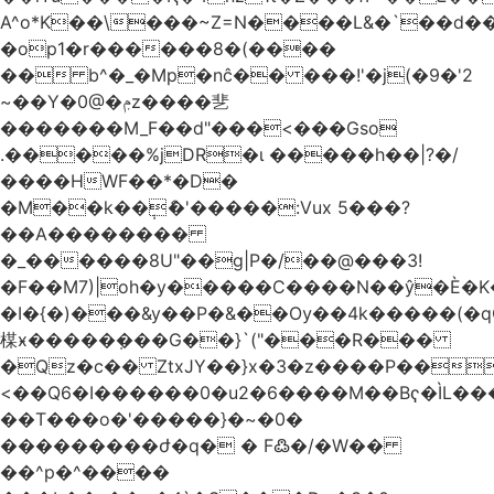
A^o*K��\���~Z=N����L&�`��d��
�op1�r������8�(����
�� b^�_�Mp�nĉ�� ���!'�j(�9�'2
~��Y�0@�ݦz����㐟
�������M_F��d"���<���Gso
.�����%jDR�ɩ �����h��|?�/
����HWF��*�D�
�M��k��݄ެ�'�����:Vux 5���?
��A��������
�_������8U"��g|P�/��@���3!
�F��M7)|oh�y�����C����N��ŷ�È�
�I�{�)���&y��P�&��Ѹ��4k�����(�
楳ӿ�����ܼ���G��}`("���R���
�Qz�c�� ZtxJY��}x�3�z����P��
<��Q6�I������0�u2�6����M��Bҁ�ÌL�
��T���o�'�����}�~�0�
���������ժ�q� � F߷�/�W��
��^p�^����