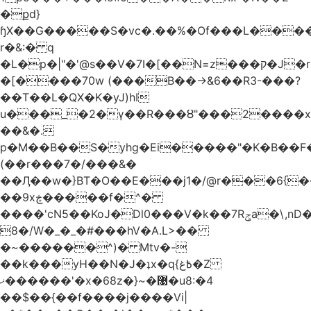
�քd}
ɧX��G�����S�vc�.��%�Of���L�����T�5��ω����>��d
r�&:� q
�L�p�|"�'@s��V�7I�[��N=z���ק�Ϳ�r�M%�#f���A/1��j
�[����70w (���B��->&6��R3-���?
��T��L�QX�K�yJ)hI
u���_�2�ү��R���ȣ"���2����x�
��&�.
p�M��B��S�yhg�Ei�����"�K�B��F
(��r���7�/���&�
��Ӆ��w�}BT�O��E���j1�/@r���6{
��9xڿ�����f�^�
����'cN5��KoJ�Dl0���V�k��7Rݯa�\,nD�ɌI��'���0~�5qB
8�/W�_�_�#���hV�A.L>��
�~������^)� Mtv�-
��k���yH��N�J�ʇx�q{߿غ�Z
ޚ������'�x�68z�}~�޹�u8:�4
��$��{��f����j����Vi|