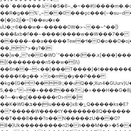
��`��I����.ߕ�_~6�5�4~��#)i����m�.�o��G?
��R�g��%'_~��0���ǫc���{~�su~d�
�[�]o2j|�~[1��өu�x�
u֫U�;۪=6���w�~�����OW�>~��~^��|}
���&xb�f��~����(����w��W���7��
�����~��a�����Tew
�ߞ�O�o��O�oj����mt�]����]����7ؔ�˓�u�|
��_^>�y?�}
��|w�_"e�Ͼ�WO߭`"���t�{��.x[���]�
|{��������n5��w�[I\}
��6n��~<��[���T����]�t�������
����K�g�� >o�mg�y��P���
�kg�{G�ʲ��9:;��ߋQ��;Xտ4�GUurv}U�"}}
ػ��,5^~�+���߶���?.j�=���H��G�8j^�~��^�W����EWɗ�ǋ�_�_�T.G?
�?ޝ�v�g[������rO>n�|
��Κ�WG�ן��ݏiu����]x8:�ݻQ�����ks�E?
�*�����W����tY�������8Q�������
��ͳ���8���?o��N�����zU���O?
8�}Uk���������n2l�n���M��>�5�