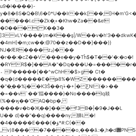
u9�l����)-
y�8�6S�Q�B\6�0*U��Ir��k[��;[H�m'G<
�����I.c�Zk�֑+�Khw�Za��&e!
�0���[ K��3�
]3vLY����\m�K��ȿ|/W��v�h'Э��dkwK��
�4mH}�m;cw��:@70��z��D��]���}}
Ǌ�ԘR����zڍ}���
�r��:�cZ��V���e��y�Tĥ$�Τ��'�:�o�!
�RYR$�]��A�"�Dq���U�=�����r
؞ P�����[��^wChH�$>g� Ct�
�q�(d�����E�թ8%�WZ�������������V�R�ر�
�"�̱��%j��K3Ŝ��ղَ+�+|� ƸN! (�>��
�=��v`��'䐉����}�No����Iq䎦
(%��ϗ��'OAQ�bp�,
����v�b�Җ��]���f3B�|�9�J��L
U�� d}��"��q)����nv̦;䑄Ŀ �!
�4�����E���{�ۆ*#:C{��
_v)8���