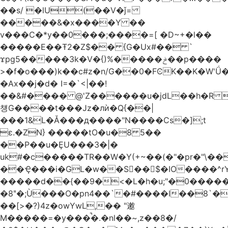
��s/ �lU(��V�ǰ=
�����&�x����Y ��
v���C�*y��0���;����=[ �D~+�l��
�����E��Ŧ2�Z$�� {G�Ux#�� `
ϫpg5�����3k�V�{)%�����ݲ��p����
>�f�o���)k��c#z�n/G��0�FϾK��K�W'Ǘ�wE
�Ax��j�d� I=�`<|��!
��&#���� @'Z������u�jdL��h�R 
첑G����t���Jz�лѝ�Q{��|
���1&L�Ǎ���д����"N����Cs�];t
ɛ.�ZN} �����tO�u�8 5��
��P��u�ȨU���3�|�
uk#�c�����TR��W�Y(+~��(�"�pr�"\��
��Ҿ���i�GL�w��S��$�IO����^rYh0�s���4¾��Vb}
�����d��{��9�<�L�h�u;"�0������+Q�Fn�h
�8ʺ�;Ù���O�pn4��`�#����I��8`
��[>�?)4z�owYwL,�� "遫
M�����=�y���̚�.�nl��~,z��8�/