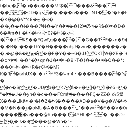
f�be�,�n��o���Mf$� ���&��
���CD�qߍ��,���c���=NT��"�Ρ�P�4���J�9HL��X�'�V? 1�fxrx�����Q���MU:�����3�Ħ�A���8)Z�^��$>�#�E��[�d<����6��%
�K�@�V^'4ڃ�8 �<�
��,���l���@N��Y�i��)27 �R$��D�
6�#m�t ��Y0?��x!
��df K$��FQw!\q����j�G��T*�xn�
�,�B�"���ThY�H����nhjJ�wn�;������z�
�,�@�&�چ�̚��F�Y��~6�.U(fQkT|W�XE�`���������l\��e=+2"0#Z���P�<�W)���p�i�3�.��������֛��h�K��%��Ӈnjvʓg|c'٤���1݉T�v�bM�g*c*J�s���Q2���].r� z2`�&C?
�cH��^�̠qn�J��9~T�(����O��*:
��0�(R�rC�M?
K�"l�ಣhUX�"�+Y*3�Ѱm4:~���B�����"s
�
�o�$ �UDa�<7ު&�+�]�*1�è5=�
"��J��yh��c���FCm����FϚ�ZZ� o\5䌓
X���Lik)�;�i�Z������AD�a�V�g�W�
�M�N��ۋ�oMU�A�Ɵ���_`��y=�*��V�0a�`��_+Z���P!
����׸�a���@Ra���J4YHL�^ �l ��#~
�̨� s�9���@�Wh�^-