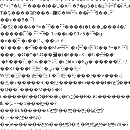
O*>|P�Uj����j��U�A�7�p3�b�zЃ�_
T�Ç����QR���~޲C�W>��(��_
��ϫ��6�
Ĵ�S2�i��&�*=�������j�L��_���4�/
����� �!f� 'Lv��c�$9>5��g|
�x���/��]ܢ1t��sdn!
�L���~�����Mw;�>�nO��?~�8.|
���ݺ�O�*�\:O��׷�{�I��dK=�U���
.�5����2w��?Q�u@bru�8ڼ� �����~/
��KT���L.t�ڼ>���?
W'�f��q�|b�ÛJ����}��V���z}
��>�����Rߪ�������m����f�g����p=Tn��f��~���9V�������ϛ�q����?
�Q��`����M��5�𳲻
u�����n��C�R��ܛ�m��B�uO�������S
卹�(J~-�o�����?
���ʾ9߿6�����)5h�����@} ?
�_=����ܞp}
��}e������o���O��9@�0+d{�?