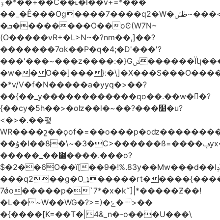
ۊ�*��+��C��˪�l��v+=*���
��_�Ê���Og����7����q2�W�ڟݽ~���<����+)�y�����r�����~�=E�VO��L�=��ױ2sw�������/'���|
�ܒ��������O��oϾ(W7N~
(O�����vR+�L>N~�?nm��,]��?
�������7ok��P�q�4;�D'���'?
���'���~���z����:�}Gݭ������Ïկ�����]����m��߼��|
�w��O��]���}:�\]�X���S���O����cP��֏�
�*v/V�f�N�����a�yyq�>��?
��{��_y������������qo��.��w��?
{��cy�5h��>�oʫ��l�~��?���໹�u?
<�>� .��폏
WR����շ��ǫof�=��o���p�oʣ���������Տ��=�0��oO.>��A�c�ٿ���>�z{�a�]OW�
��ۇ�I��8�\~�3�C>������ß=����ݡyx�T���Q����z��4y���wWyH��� ]�z��D�����i��Cͯ�~7�����=���*��_o��y<=z+����T/
�����_��߼����.���o?
$�2��6O��ï[��9�!%.83y��Mw���d��Iݚ\\��g��4~ު�_�&�Qpu$킋|
���q2��g�O_ʇ�����rt�����{���
7ǿo�����p�`7*�x�k˜]|*�����Ƶ��!
�Լ��~W��WG�?>=)�ݺ� >��
�{����[K=��T�|4&_n�-o���U���\