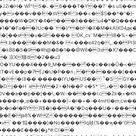
!5�؎�6���T�Y��?`�s uS��m�#$�܄�R�ڣ�6����
x���v��ׅ!�sV�# з��<�$S��*�"�}-
�1�"�Fa��}Uc��`�}^�b�X�M�kA{K0
o�[��s�u�G���� OK_cv`M�iB�%~�
����i��M�&� <���e42q�_.��PI3P�|P 9
�kB8�5�9�#h@�B�1��@W6�3s�X7���CL]
� 京X䮫d1�2��u3
O�YU���4���9_M����ͨ��c��s�Ũ�<�
*���� cW-��Q��K�y@������v�]T�vE��p�7[J�U�P��nٶ��i��i��[�
�
ˎ�l�(8�� �����IYU�US�� ૈ�5 GY
P e�5*` ;د�:�B�� è�����Gr�[��u� u9�l����)-
�ͷ0V��a��p��[��\,�W.-�����I.c�Zk�֑+
��n�_e��+�����|~�l�+�-�4mH}�m;cw��:
�:�o�!�RYR$�]��A�"�Dq���U�=����
�WZ�������������V�R�ر�ځ����c*}eo&�
=��v`��'䐉����}�No����Iq䎦(%��ϗ��'O
E���{�ۆ*#:C{��