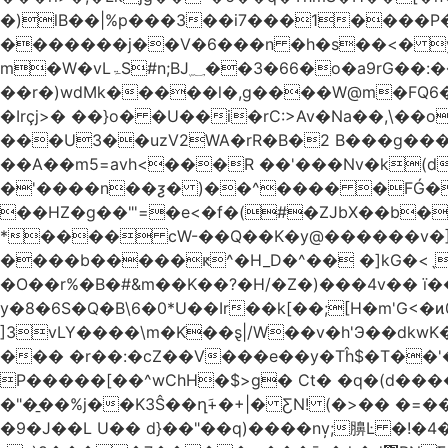
�)lB��|%p���3��i7���1����P�J2i�H� WÎ^
�������j��V�6���n �h�s��<� y�
m�W�vLۃЅ#n;BJ؁��3�66�o�a9rG��:�����W�QКY�4����8���u4�̒*�Q�����cǏ���pL���`�b��egLz�j�Ms9i�e�d�����Ź͊�u,|l2.
��r�)wdMk�����l�,g����W@m�FQ6
�Irçj>� ��}o� �U��i�rC:>Av�Na��,\��
���U3��uzV2WA�rR�B�2 B���g���t.b
��A��m5=avh<���R ��'���Nv�k(d
�'����n��ƺ� )��^���� �FǴ�
��HZ�g��"'=�e<�f�(#�ZJbX��b�
����b�����ԟ^�H_D�^�� �]kG�<
�O��r%�B�#&m��K��?�H/�Z�)���4v�� ї��Dj��H`eW�2=�N��
y�8�6S�Q�B\6�0*U��Ir��k[��;[H�m'G<
]3vLY����\m�K��ȿ|/W��v�h'Э��dkwK��
��� �r��:�cZ��V���e��y�Tĥ$�Τ��'
P�����[��^wChH�$>g� Ct� �q�(d�����E�թ8%
�"�̱��%j��K3Ŝ��ղَ+�+|� ƸN! (�>�� �
�9�J��L U�� d}��"��q)����nv̦;䑄Ŀ �!�4�����