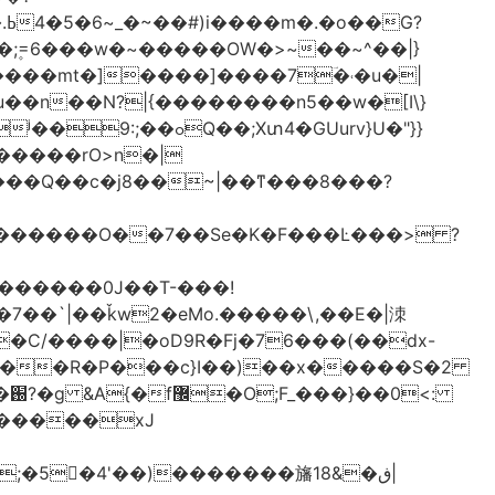
֫U�;۪=6���w�~�����OW�>~��~^��|}
u��n��N?|{��������n5��w�[I\}
Xտ4�GUurv}U�"}}
g������O��7��Se�K�F���Ŀ���> ?
%�C/����|�oD9R�Fj�76���(��dx-