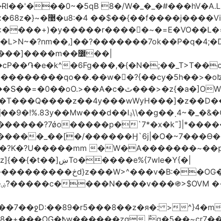
��$��{��f����j����Vi|ۊ�*��+��C��˪�l��v+=*��
��k���yH��N�J�ʇx�q{߿غ�Z ޚ������'�x�68z�}~�޹�u8:�4
e�k^�6Fg���,�{�N�;��_T>T��ο�U��Q�7LN
������������qo��.��w��?{��cy�5h��>�o
r��t�W�W�.���ʶzm��y�������o��C����/
��?7ǿo�����p�`7*�x�k˜]|*�����Ƶ��!
e�����_��[�/������Ӈ`6j|�O�~7���Ө�d�
O�?K�?U�����mm �W�A�������~��
v�B:��OG�������/
|
89�r5���8��z�я�: >^}4�mG��@��.�����S��
_߮q�5��~cr7���?