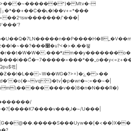
�
�����n��P����H�8֚_�V��m�boK=��O�&����
ʫ��l�~��?���໹�u?<�>� .��폏
�Լ��~W��WG�?>=)�ݺ� >��
'�o{�~vq}�tv|�p�wr�~:=��~�|
pm\��������v��}8�n�N���R�}
�Uyw��[�<��}X��TG�O���N��֓��zu�}8:6O�ڧ��