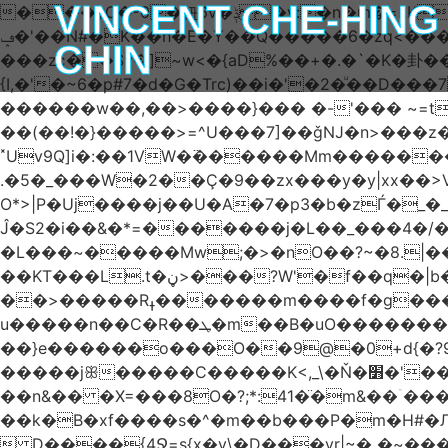
VINCENT CHE-HING
���yC�ʶ0�杻6v�ݙ�v:�n�m�=kKB���wkJRU)��>�}�j\�j՚���7������6���O��돤
ݡ�'��N#�K��h�E�Y��Q�����6�zq<����w��FA�^�-��n+���݂��,�(;�?޴���G�0�-7p��'�өKCw�v��7��fNc/
CHIN
���zє��Sv�]~w<�{aD%��+�.�`�K�卦
{I,�'�~6�p#7�d�G�Trc)��i�'�2�ͧ��D
������w��,��>����}��� �-'��� ~=t����������׫��ٕ >y:�ߟV��<]����m|
��(��!�}�����>=^U���7]��ǧǊ�n>���z
˟Uv9Q]i�:��1VW�߳������Mm�����
.�5�_���W�2��Ҫ�9��zx���y�y|xx��>V��s�
O*>|P�Uj����j��U�A�7�p3�b�zЃ�_�_��o?T�Ç����Q
Ĵ�S2�i��&�*=�������j�L��_���4�/����� 
�L���~�����Mw;�>�nO��?~�8.|���ݺ�O�*�\:O��׷�{�I��dK=�U��� .�5����2w��?Q�u@bru�8ڼ� ��
��KT���L.t�ڼ>���?W'�f��q�|b�ÛJ����}��V���z}
��>�����Rߪ�������m����f�g����p=Tn��f��~���9V�������ϛ�q����?�Q��`����M��5�𳲻
u�����n��C�R��ܛ�m��B�uO�������S卹�(J~-�o�����?���ʾ9߿6�����)5h�����@} ?�_=����ܞp}
��}e������o���O��9@�0+d{�?96
�����jꕥ�����C�����K<,_\�Ň�׻�'�����W�S����a>�9;�~��#{����`ru��5|S=�8~S���5���r�;,_���Y#�^� 
��n&�� �X=���8O�?;*:41�̈�m&��ۤ
��k�B�xf����s�^�m��b���P�m�H#�Л
 D����{4Ջ=s{x�y\�D���yr|~� �~