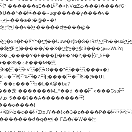
��L͌�>NVɶZٿ���}����fG-
�U��^�����~uqr�����y����v�
xn�Ϸ�ӲY^���Uuw�r{b�S�rRz\Fh��ux 
E�����/��X��c3���@=هWu?q
��M�
rG���כ��,���x�}
`��d���p�L�A@�ba?
:Vux 5���?��A��������
���o����!
Qz�c�� ZtxJY��}x�3�z����P��;
�������ժ�q� � F߷�/�W��