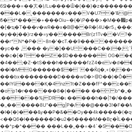
6Ջ���=��㞤�)/Lu����Ѿ�{��}�z��������@�
���L�˻�������x���V�U7�'&@
ϐ�d*����+���Oiu~�{�\P���>�M��׏p���I���䳷��{!�w?([��� TY;%޽�M���Uq�>~���a�;�@�+�/
�[�ҵ�T���v�wR��x�B@� �R�(4U�rۼ5���:O�������K����(�p+'[ҷ����[�[q�c^i��v������z���@�|
�y��j��}rz��=y������Br{z1Tv� �V?�
��r^N*�P�:~8n�'�cT.��9��������
�yc�� ,��� �y�]��U���C��)�;;`
��c�[�T ��Z�$D������ OG����D0�A����2���.�E�����
�4��;�Z-�tS���h������fzZ4�ev�d��H�
��ї�MG������$�`��Ǩɖ�,+{�j���O�<
���bx��������D����w0�>@D��)�Ô����c� \�3����א���= �H�$ᡁG�d����
��lYū����Қ�4nz1t�Z���fF^��೭��
�op1�r������8�(���� �� b^�_�Mp�nĉ�� ���!'�j(
.�����%jDR�ɩ �����h��|?�/�
�_������8U"��g|P�/��@���3!�F��
�I�{�)���&y��P�&��Ѹ��4k�����(�q
<��Q6�I������0�u2�6����M��Bҁ�ÌL��
��^p�^���� ���L��_��=�4`�S���D