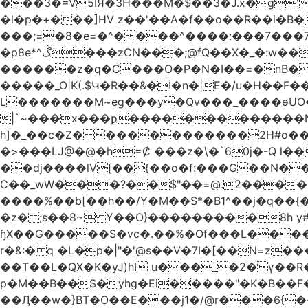
���3�=V5IЯ�3H���M�$��3�J.x�g'
�l�p�+���]HV z��'��A�f��o��R��i�B�
���;=�8�e=�^� ���^����:���7���7��g#
�p8e*^ڴ���zCN���;@fQ��Χ�_�:w��Ȩo�[4~2�[�?t��{����ނ�ϗ[!��L��r �F��xK??
������z�q�C���O�P�N�I��=�nB���K�����cv��
�����_O|K(.$Կ�R��&�I�n�|E�/u�H��F�
L�������M~eg���y�Qv���_����ɵUO��
|`~���x���ƿ�������������Nh
h]�_��c�Z� �����������2H#o��w��L�[M~n���
�>���Ǉ@�@�h=Ȼ ���z�\�`60j�-Q l��
��dj����lV[��{��o�f:���G��N���@��Ր���[�
C��_wW���?��$"��=@.2����"*��
����%��b[��h��/Y�M��S*�B1^��j�q��{
�z� ;s��8~ Y��O}���������8h y#
ɧX��G�����S�vc�.��%�Of���L�����T�5��ω����>��d
r�&:� q �L�p�|"�'@s��V�7I�[��N=z���ק�Ϳ�r�M%�#f���A/1��j �[����70w (���B��->&6��R3-�
��T��L�QX�K�yJ)hI u���_�2�ү��R
p�M��B��S�yhg�Ei�����"�K�B��F
��Ӆ��w�}BT�O��E���j1�/@r���6{