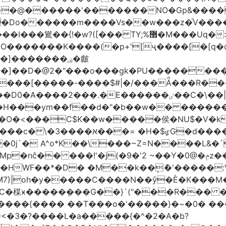
�����'�������NO�Gp&����? ������sE
�Do������m����Vs��w���z�ͪV���
�]�������ۻ�皻
��]��D�@2�"���o���gk�PU���������
۬���[�����-����$#|�/���Ǟ���R���$
�ٸ��C�\��|S�._����Y�F���]}�9�N�?;��|{#_5F�
��ym��f��d�"�b��w�� ��������߿ٺ�߿3�
���C$K��w�����侯�NU$�V�k6��EV�
)~�6%�7[;����� 8:�@�ՄL
�0j`� A^o*K��\���~Z=N����L&�
�9�'2 ~��Y�0@�ݦz����㐟 �������M_F��d"���<���Gso
���HWF��*�D� �M��k��݄ެ�'�����
M7)|oh�y�����C����N��ŷ�È�K���M
C�楳ӿ�����ܼ���G��}`("���R��� �
����{���� ��T���o�'�����}�~�0� ��
<�3�?����L�a�����{�^�2�A�b?