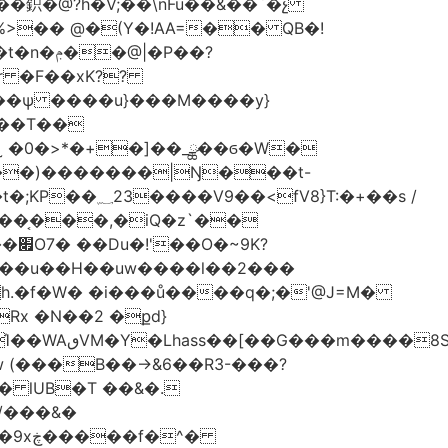
�鉙�@?h�V;��\nFu��&��`�չ
%>�� @�(Y�!AA=�� QB�!
�P��?
��T��
˷ �0�>*�+�]��_ྪ��ϭ�W�
��)�������|Ŋ���t-
}T:�+��s /
D��͔���,�iQ�z`��
K?
��u��H��uw����l��2���
�0h.�f�W� �i���ů����q�;�'@J=M�
Rx �N��2 �քd}
S��J.��
� lUB�T ��&�.
/���&�
�^�