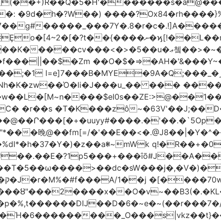
(��+)R��Q�5�H'�������s�a@���
�: �9d�h
�?W��) ����?Ox84�rh����}
�����_���7Y�.8�r�c�.!]A�����t�n�ݦ��@|
�<�>�5��u�ޢ쳌��>�~��ѱ ����u}���M����y}
�f���||��$�Zm ��O�$�=>�AH�'&���Y~
;�1 l=e]7���B�MYE�9A�Q;���_�
�K�zw��Ό�li�J���u_�� ��� ���
�$eI0s��ZE:>@��1��t�;KP��؁23����V9��<fV8
C� �r��s �T�K���zô~�63V'��J;��
+�uuyy#����.�'��.�`5Op��׏O7� ��Du�!'��O�~9
�晚@��fm[=/�'��E��<�.@J8��|�Y�^�
�%dI*�h�37�Y�)�z��aꂐ~mWk q!�R��+
�‍�.��E�?1p5���+���ȋõ#J��A��
c�sW���j�,�V�)�Ί��WAٯVM�Y�Lhass��[��G���m����8
��?
���ȣ"���2����x��O�v~��B3(�.�KL
�p�%,t������DĲ��D�6�~e�~(��r���7�
��Ή�6�
��������_O���s|vkz��t}��9xڿ�����f