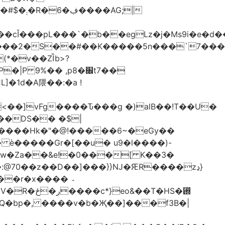
AG;|
4ԫ���2�S��#��K�����5n���`7���
(*�v��ZȈb>?
%�� ,p8�׌t7��𥉉
�1d�A隈��:�a !
<��]vFg����Ԏ���g �)alB��!T��U�
��DS�� �$|
�����Hk�"�@!�����6~�eGy��
�Khw�Za��&e!�0���[ K��3�
@70��z��D��]���}}Ǌ�ԘR����zڍ}
�r�x���� ؞
�T�HS�₝
AQ�bp�, ����v�b�Җ��]���f3B�|