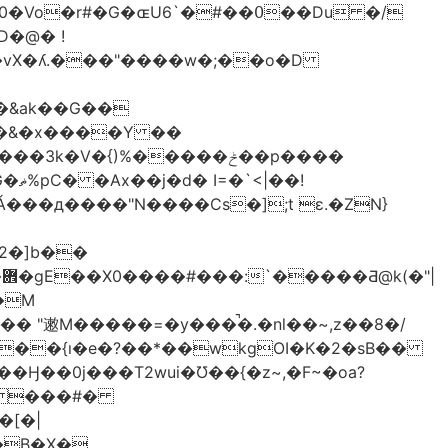
��vX�ʎ.���"����w�;��o�D
���&ak��G��
��&�x����Y ��
�V�{)%�����ݲ��p����
��!
���д����"N����Cs�];t ɛ.�ZN}
2�]b��
|
M�����=�y���̚�.�nl��~,z��8�/
+��{ı�e�?��*��wkgOI�K�2�sB��
�V� ���#�
�B�X�