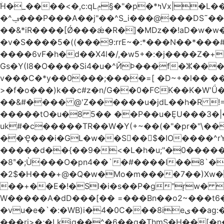
ۨH�_����<�,c:qLݦ§�"�p�*ߤVx|�L���cB�Iq�\P{����/Wh4"�/yC5 �n��,'�Z�0�Vo�r#�G�ɶU߀��#�`6��Du �/
�^ݠ���P���A��j"��^S_i���@���DS˜��r�1���t�$���BDl!��A�tHZ��&$��� ѡp{TD�@� !
��&*iR����[Ǿ���ǽ�R�]�Mǲ��!aD�w�w�
�v�S����5�((���9:rrE~�:*���N��*���#L`2�%7��
����6vF�h�d��X4l�/,�w5+�:�j����Z�+�'
Gs�Y(I8�O����Si4�u�^ЙÞ���f�ⵣ��
v���C�*y��0���;����=[ �D~+�l�� ����
>�f�o���)k��c#z�n/G��0�FϾK��K�W'Ǘ�wE0�_o�o��u��
��&#���� @'Z������u�jdL��h�R !
�����tO�u�8 5�� ��P��u�ȨU���3�|
uk#�c�����TR��W�Y(+~��(�"�pr�"\��
��Ҿ���i�GL�w��S��$�IO����^rYh0�s���4¾��Vb}
�����d��{��9�<�L�h�u;"�0������+Q�Fn�h
�8ʺ�;Ù���O�pn4��`�#����I��8`��
�2$�H���+@�Q�ԝ�Mo�m����7��)Xw
��+��E�!�Sl�i�s��P�g"ŗw� B�L��I9s1[��AC'�Q|x��~ږ��Ѫ ]
W�����A�dD���[�� =���Bn��o2~���
�vu�e�`�:�WB)i�4�0C���8ieى��ag:�� !d�����4�fa<4\�"���o�Z�����a*D�[�|
���ri>�;�Lkjg��^�6��q�ThmS�H��[�