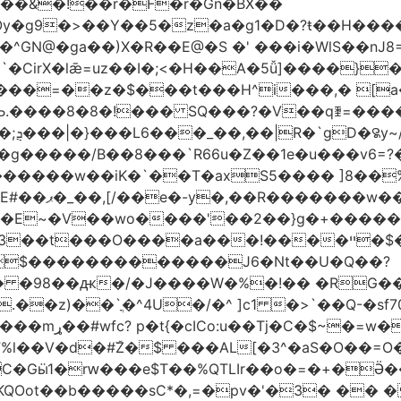
��&�!��r�F�r�Gn�BX��
Oy�g9�>��Y��5�z�a�g1�D�?ŧ��H��
�z�$���t���H^i���,� [a��,�Cg���v
Љ.����8�8�!��� SQ���?�V��qꄿ=���
��
B��8 ���`R66u�Z� �1e�u���v6=?�0�וq�� �VBt���8�
�b@��a��M�ߨNz/Q�C������w��iK�`
��T�axS5���� ]8��%칇�޹:��H�!�!�*�����=���
Ͽ��?��v�?
W��E~�V��wo����'��2��}g�+����
���!����ײ �$��w�G���?~�=��O��l� ~l�?
$�������������J6�Nt��U�Q��?
h�� �98��ԫ�/�J����W�%�!��
�RG��
�^4U�/�^ ]c1 �>`��Q-�sf70]�hLڝ��á� ;-z���
ۧ�_�.����o�?
l��V�d�#ۜZ�$ ���AL[�3^�aS�O��=O�
�KQOot��b�����sC*�,=�pv�'�3� ��