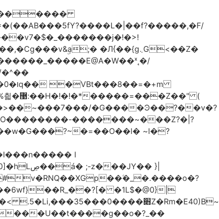
������
�
&ۣa;� �Л{��{g܆G<��Z�
������_�����E@A�W��ˣ˛�/
�=�+m
Z��" (
�O��������-�������~���Z?�|?
I���n����� l
JY�� }|
�6wf}��R_��?[� �1L$�@0}
|
 ����U��t����g��o�?_��