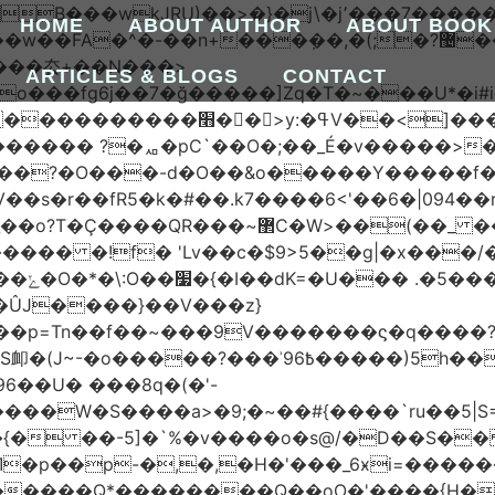
HOME
ABOUT AUTHOR
ABOUT BOOK
����厺+��N���>
ARTICLES & BLOGS
CONTACT
���7o���fg6j��7�ğ�����]Zq�T�~���U
������ꙉ �;T���Ǯ��zkV���}���
������ ?�ퟪ�pC`��O�;��_É�v�����>�
���?�O���-d�O��&o�����Y�����f
r��fR5�k�#��.k7����6<'��6�|094��rUe
R���~޲C�W>��(��_ ��ϫ��6�
�!f� 'Lv��c�$9>5��g|�x���/��]ܢ1t��s
���~/
��U� ���8q�(�'-
���{� ��-5]�`%�v����o�s@/�D��S�
�p��p-�,�,�H�'���_6ӿi=
������
�������Q*��������Q��oO�'����{H�