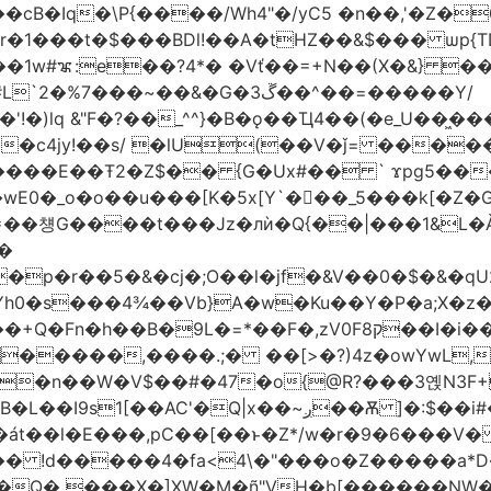
�1w#ꦨ:e��?4*� �Vť��=+N��(X�&} 
�~��&�G�ڱ3��^��=�����Y/
!�)lq &"F�?��_^^}�B�ǫ��Ҵ4��(�e_U��͖
��c4jy!��s/ �lU(��V�ǰ= ���
�E��Ŧ2�Z$�� {G�Ux#�� ` ϫpg5�����3k
�[K�5x[Y`�򡙝��_5���k[�Z�G�ޡ%pC� �Ax��j�d� I=�`<|
=��첑G����t���Jz�лѝ�Q{��|���1&L�Ǎ
�
�p�r��5�&�cj�;O��l�jf�
&V��0�$�&�qU
A�w�Ku��Y�P�a;X�z�܎�gE��X0����#���:`�����Ƌ@k(�"
��B�9L�=*��F�,zV0Fק8��I�i��M
����,����.;� ��[>�?)4z�owYwL,�� "遫
��n��W�V$��#�47�o{@R?���3옍N3F
�:$��i#��Ӈ��0j���T2wui�Ʊ��{�z~,�F~�oa?
t6�át��l�E���,pC��[��ͱ�Z*/w�r�9�6��
n�Q� ���X�]XW�M�ñ"VH�b[������NW