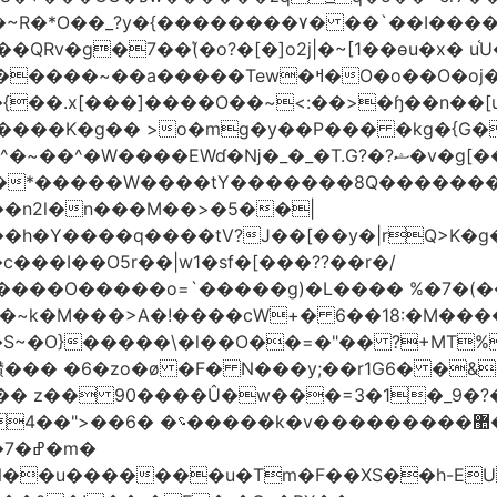
Rv�g�7��(͛�o?�[�]o2j|�~[1��өu�x� u
�����~��a�����Tew
�ߞ�O�o��O�oj����mt�]����]����7ؔ�˓�u�|
t�{��.x[���]����O��~<:��>�ɧ��n��[
 >o�mg�y��P��� �kg�{G�ʲ��9:;��ߋQ��;
�n2l�n���M��>�5��|
�h�Y����q����tV?J��[��y�|rQ>K�
@�l�S~�O}�����\�l��O��=�"�� ?+MT
��
z�� 90����Û�w���=3�1�_֐�?�9?�ɡ &A{�f޼�O;F_���}��0<:
�