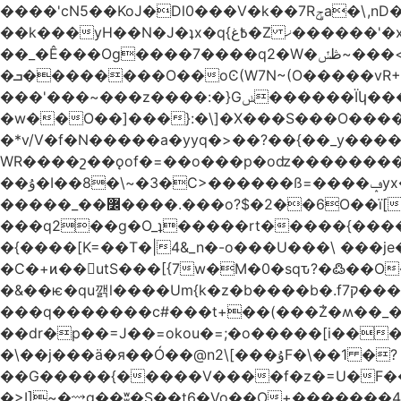
����'cN5��KoJ�Dl0���V�k��7Rݯa�\,nD�ɌI��'���0~�5qB 8�/W�_�_�#���hV�A.L>�� �~������^)� Mtv�-
��_�Ê���Og����7����q2�W�ڟݽ~���<����+)�y�����r�����~�=E�VO��L�=��ױ2sw�������/'���|
�ܒ��������O��oϾ(W7N~(O�����vR+�L>N~�?nm��,]��?�������7ok��P�q�4;�D'���'?
���'���~���z����:�}Gݭ������Ïկ�����]����m��߼��|
�w��O��]���}:�\]�X���S���O����cP��֏�
�*v/V�f�N�����a�yyq�>��?��{��_y
WR����շ��ǫof�=��o���p�oʣ���������Տ��=�0��oO.>��A�c�ٿ���>�z{�a�]OW�
��ۇ�I��8�\~�3�C>������ß=����ݡyx�T���Q����z��4y���wWyH��� ]�z��D�����i��Cͯ�~7�����=���*��_o��y<=z+����T/
�����_��߼����.���o?$�2��6O��ï[��9�!%.83y��Mw���d��Iݚ\\��g��4~ު�_�&�Qpu$킋|
���q2��g�O_ʇ�����rt�����{�������
�{����[K=��T�|4&_n�-o���U���\ ���j
�C�+ͷ��utS���[{7w�M�0�sqԏ?�߷��
�&��ѥ�qu깱l����Um{k�z�b����b�.f7ק���z]{��{�t��]ښTo�����e%{7wIe�Y{�|
���q�������c#���t+��(���݃Z�ʍ��_����������څd}z���W>^���
��dr�p��=J��=okou�=;�o�����[i���ۻ?҇�����c����N����v���֍>$OVM �-�?[����K7����v���֧J�~/U���
�\��j���ӓ�я��Ó��@n2\[���ۇF�\��1 �?
��G�����{�����V����f�z�=U�F���7��ջD:��
�>I]~�⟿g��ʬ�S��t6�Vo��O+�������48�+���OG�߿w������zq