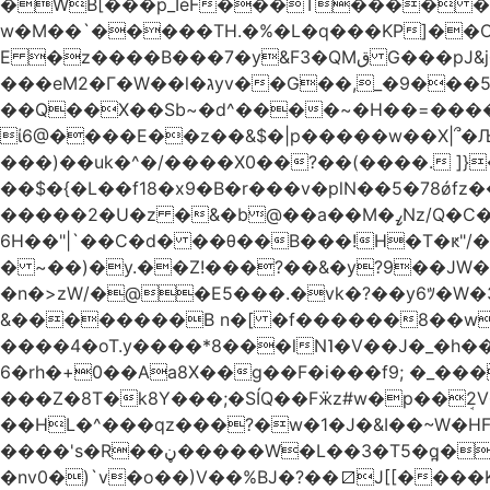
�WB[���p_IѐF���T���� �
w�M��`�����TH.�%�L�q���KP]��
E �z����B���7�y&F3�QMق G���pJ&j�^GN@�ga��)X�R��E@�S �' ���i�WlS��nJ8=�(��AB���5fY?����L�|��f?�����,�F/
���eM2�Γ�W��l�גyv��G��,_�9���5`�CirX�lǣ=uz��I�;<�H��A�5ǚ]����}���v7�$�_�������j�!�>!
��Q��X��Sb~�d^����~�H��=������=�
ί6@����E��z��&$�|p�����w��X|՞�
���)��uk�^�/����X0��?��(����. ]}�;ܯ���|�}���L6���_��,��|R�`gD�꯲y~/�^
��$�{�L��f18�x9�B�r���v�plN��5�78ǿfz��g�����/
�����2�U�z �&
6H��"|`��C�d� ��θ��B���!H�T�ԟ"/�E#��ޕ�_��,[/��e�-y�,��R�������w��>��~���7���/�G����
� ~��)�y.��Z!���?��&�y?9��J
�n�>zW/�@�E5���.�vk�?��y6ﾂ�W�3��t���O����a
&��������B n�[ �f������8��w
����4�oT.y����*8���lN˥�V��J�_�
6�rh�+0��Aa8X��g��F�i���f9; �_���.��z)��`ֳ
���Z�8T�k8Y���;�SÍQ��Fӝz#w�p��ܱ2V���mړ��#wfc? p�t{�cICo:u��Tj�C�$~�=w�#v�RNQ��XGp��
��HL�^���qz���?�w�1�J�&I��~W�HF%
����'s�R��ڼ�����W�L��3�T5�q̪�C�Gӹ1�rԝ���e$T��%QTLIr��o�=�+�Ӛ��< .5�Li,���35���0����׋Z�Rm�E40)B~���.���|~L4�3D�Ǭ"^�Qk�=w6l5ʥ��kE�nO�C���=�9��|
�nv0�)`v�o��)V��%BJ�?��⧄J[[���