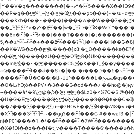
|Y��V�q��������]�~؜5�*ޗ����X��{Q9�~R�*O��_?y�{��������۷� ��`��I����.ߕ�_~6�5�4~��#)i����m�.�o��G?
��R�g��%'_~��0���ǫc���{~�su~d��Q
���&xb�f��~����(����w��W���7�� 
��_^>�y?�}��|w�_"e�Ͼ�WO߭`"���
��6n��~<��[���T����]�t�������}����K�g��
ػ��,5^~�+���߶���?.j�=���H��G�8j^�~��^�W����EWɗ�ǋ�_�_�T.G?�?ޝ�v�g[������rO>n�|
��Κ�WG�ן��ݏiu����]x8:�ݻQ�����ks�E?�*�����W����tY�������8Q���������Q��c�j8��~|��ͳ���8���?
o��N�����zU���O?8�}Uk��������
��ml;��~������C5�&��T��y����
~Q����t��ಶ��S۽�|�� �i���D��ծ�~F�c���I��O5r��|w1�sf�[���??��r�/
�����Ǖ�O��;�~^������ﵟ�qs������O�����o=`�����g)�L���� %�7�(�������0J��T-���!
�O�L/hO;ó��PV>�3���G�cd���ޥ ��ho@�)ңv�~k�M���>A�!����cW+� 6��18:�M����7��`|��ǩw2�eMo.�����\,��E�|洓
~����â*�9\ @�/:�  �$Lz0�<%7O�$!
�U�G�Eç��݇��S�}����ؘ߿�9�9��C�瓉��� �6�zo�ø �F� N���y;��r1G6� �&��R�P���c}I��)��x�����S�2
��7������zu~�zHOyЀ��/N��Λ18�vu�
�X���3~��gg?�����G #��wʚf؝� �6��<"��4|� 3�����k�v��� ������޺�����xJ
ǌ�P01����
1_�\������7W��������ߝ�7�m
�X�fOI��ͻ���f�t˿v����T����י6����u�N��u�������u�Tm�F��XS��h-EU;�5�4'��)�������旛ڧ�&18|