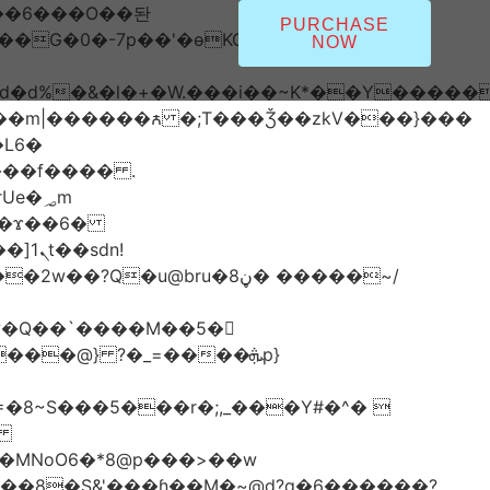
PURCHASE
NOW
*�i#id�d%�&�l�+�W.���i��~K*��Y���
L6�
���f���� .
�؃m
dn!
�
MNoO6�*8@p���>��w
��8�S&'���ɦ��M�ܼ~@d?q�6������?