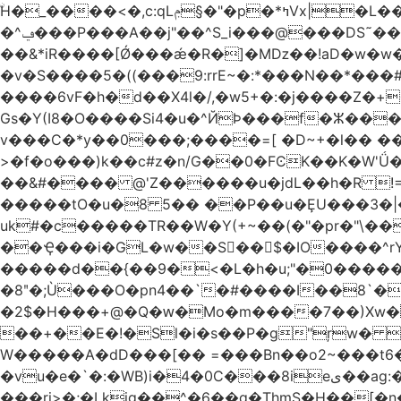
ۨH�_����<�,c:qLݦ§�"�p�*ߤVx|�L���cB�Iq�\P{����/Wh4"�/yC5 �n��,'�Z�0�Vo�r#�G�ɶU߀��#�`6��Du �/
�^ݠ���P���A��j"��^S_i���@���DS˜��r�1���t�$���BDl!��A�tHZ��&$��� ѡp{TD�@� !
��&*iR����[Ǿ���ǽ�R�]�Mǲ��!aD�w�w�
�v�S����5�((���9:rrE~�:*���N��*���#L`2�%7��
����6vF�h�d��X4l�/,�w5+�:�j����Z�+�'
Gs�Y(I8�O����Si4�u�^ЙÞ���f�ⵣ��
v���C�*y��0���;����=[ �D~+�l�� ����
>�f�o���)k��c#z�n/G��0�FϾK��K�W'Ǘ�wE0�_o�o��u��
��&#���� @'Z������u�jdL��h�R !
�����tO�u�8 5�� ��P��u�ȨU���3�|
uk#�c�����TR��W�Y(+~��(�"�pr�"\��
��Ҿ���i�GL�w��S��$�IO����^rYh0�s���4¾��Vb}
�����d��{��9�<�L�h�u;"�0������+Q�Fn�h
�8ʺ�;Ù���O�pn4��`�#����I��8`��
�2$�H���+@�Q�ԝ�Mo�m����7��)Xw
��+��E�!�Sl�i�s��P�g"ŗw� B�L��I9s1[��AC'�Q|x��~ږ��Ѫ ]
W�����A�dD���[�� =���Bn��o2~���
�vu�e�`�:�WB)i�4�0C���8ieى��ag:�� !d�����4�fa<4\�"���o�Z�����a*D�[�|
���ri>�;�Lkjg��^�6��q�ThmS�H��[�