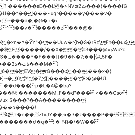
��L͌�>NVɶZٿ���}����fG-
�U��^�����~uqr�����y����v�
xn�Ϸ�ӲY^���Uuw�r{b�S�rRz\Fh��ux 
E�����/��X��c3���@=هWu?q
��M�
rG���כ��,���x�}
`��d���p�L�A@�ba?
:Vux 5���?��A��������
���o����!
Qz�c�� ZtxJY��}x�3�z����P��;
�������ժ�q� � F߷�/�W��