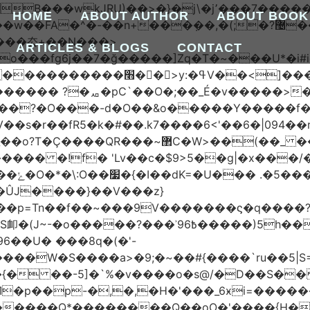
HOME
ABOUT AUTHOR
ABOUT BOOK
����厺+��N���>
ARTICLES & BLOGS
CONTACT
���7o���fg6j��7�ğ�����]Zq�T�~���U
������ꙉ �;T���Ǯ��zkV���}���
������ ?�ퟪ�pC`��O�;��_É�v�����>�
���?�O���-d�O��&o�����Y�����f
r��fR5�k�#��.k7����6<'��6�|094��rUe
R���~޲C�W>��(��_ ��ϫ��6�
�!f� 'Lv��c�$9>5��g|�x���/��]ܢ1t��s
���~/
��U� ���8q�(�'-
���{� ��-5]�`%�v����o�s@/�D��S�
�p��p-�,�,�H�'���_6ӿi=
������
�������Q*��������Q��oO�'����{H�