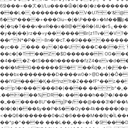
6Ջ���=��㞤�)/Lu����Ѿ�{��}�z��������@�
���L�˻�������x���V�U7�'&@
ϐ�d*����+���Oiu~�{�\P���>�M��׏p���I���䳷��{!�w?([��� TY;%޽�M���Uq�>~���a�;�@�+�/
�[�ҵ�T���v�wR��x�B@� �R�(4U�rۼ5���:O�������K����(�p+'[ҷ����[�[q�c^i��v������z���@�|
�y��j��}rz��=y������Br{z1Tv� �V?�
��r^N*�P�:~8n�'�cT.��9��������
�yc�� ,��� �y�]��U���C��)�;;`
��c�[�T ��Z�$D������ OG����D0�A����2���.�E�����
�4��;�Z-�tS���h������fzZ4�ev�d��H�
��ї�MG������$�`��Ǩɖ�,+{�j���O�<
���bx��������D����w0�>@D��)�Ô����c� \�3����א���= �H�$ᡁG�d����
��lYū����Қ�4nz1t�Z���fF^��೭��
�op1�r������8�(���� �� b^�_�Mp�nĉ�� ���!'�j(
.�����%jDR�ɩ �����h��|?�/�
�_������8U"��g|P�/��@���3!�F��
�I�{�)���&y��P�&��Ѹ��4k�����(�q
<��Q6�I������0�u2�6����M��Bҁ�ÌL��
��^p�^���� ���L��_��=�4`�S���D