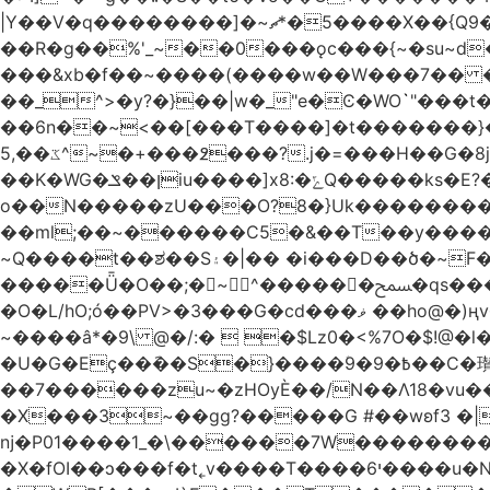
|Y��V�q��������]�~؜5�*ޗ����X��{Q9�~R�*O��_?y�{��������۷� ��`��I����.ߕ�_~6�5�4~��#)i����m�.�o��G?
��R�g��%'_~��0���ǫc���{~�su~d��Q
���&xb�f��~����(����w��W���7�� 
��_^>�y?�}��|w�_"e�Ͼ�WO߭`"���
��6n��~<��[���T����]�t�������}����K�g��
ػ��,5^~�+���߶���?.j�=���H��G�8j^�~��^�W����EWɗ�ǋ�_�_�T.G?�?ޝ�v�g[������rO>n�|
��Κ�WG�ן��ݏiu����]x8:�ݻQ�����ks�E?�*�����W����tY�������8Q���������Q��c�j8��~|��ͳ���8���?
o��N�����zU���O?8�}Uk��������
��ml;��~������C5�&��T��y����
~Q����t��ಶ��S۽�|�� �i���D��ծ�~F�c���I��O5r��|w1�sf�[���??��r�/
�����Ǖ�O��;�~^������ﵟ�qs������O�����o=`�����g)�L���� %�7�(�������0J��T-���!
�O�L/hO;ó��PV>�3���G�cd���ޥ ��ho@�)ңv�~k�M���>A�!����cW+� 6��18:�M����7��`|��ǩw2�eMo.�����\,��E�|洓
~����â*�9\ @�/:�  �$Lz0�<%7O�$!
�U�G�Eç��݇��S�}����ؘ߿�9�9��C�瓉��� �6�zo�ø �F� N���y;��r1G6� �&��R�P���c}I��)��x�����S�2
��7������zu~�zHOyЀ��/N��Λ18�vu�
�X���3~��gg?�����G #��wʚf؝� �6��<"��4|� 3�����k�v��� ������޺�����xJ
ǌ�P01����
1_�\������7W��������ߝ�7�m
�X�fOI��ͻ���f�t˿v����T����י6����u�N��u�������u�Tm�F��XS��h-EU;�5�4'��)�������旛ڧ�&18|