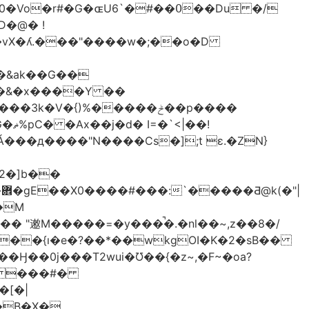
��vX�ʎ.���"����w�;��o�D
���&ak��G��
��&�x����Y ��
�V�{)%�����ݲ��p����
��!
���д����"N����Cs�];t ɛ.�ZN}
2�]b��
|
M�����=�y���̚�.�nl��~,z��8�/
+��{ı�e�?��*��wkgOI�K�2�sB��
�V� ���#�
�B�X�