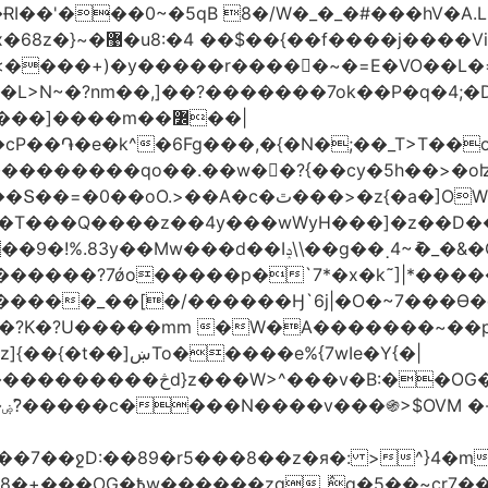
��$��{��f����j����Vi|ۊ�*��+��C��˪�l��v+=*��
��k���yH��N�J�ʇx�q{߿غ�Z ޚ������'�x�68z�}~�޹�u8:�4
e�k^�6Fg���,�{�N�;��_T>T��ο�U��Q�7LN
������������qo��.��w��?{��cy�5h��>�o
r��t�W�W�.���ʶzm��y�������o��C����/
��?7ǿo�����p�`7*�x�k˜]|*�����Ƶ��!
e�����_��[�/������Ӈ`6j|�O�~7���Ө�d�
O�?K�?U�����mm �W�A�������~��
v�B:��OG�������/
|
89�r5���8��z�я�: >^}4�mG��@��.�����S��
_߮q�5��~cr7���?