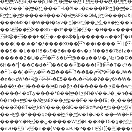
�WB[���p_IѐF���T���� �
w�M��`�����TH.�%�L�q���KP]��
E �z����B���7�y&F3�QMق G���pJ&j�^GN@�ga��)X�R��E@�S �' ���i�WlS��nJ8=�(��AB���5fY?����L�|��f?�����,�F/
���eM2�Γ�W��l�גyv��G��,_�9���5`�CirX�lǣ=uz��I�;<�H��A�5ǚ]����}���v7�$�_�������j�!�>!
��Q��X��Sb~�d^����~�H��=������=�
ί6@����E��z��&$�|p�����w��X|՞�
���)��uk�^�/����X0��?��(����. ]}�;ܯ���|�}���L6���_��,��|R�`gD�꯲y~/�^
��$�{�L��f18�x9�B�r���v�plN��5�78ǿfz��g�����/
�����2�U�z �&
6H��"|`��C�d� ��θ��B���!H�T�ԟ"/�E#��ޕ�_��,[/��e�-y�,��R�������w��>��~���7���/�G����
� ~��)�y.��Z!���?��&�y?9��J
�n�>zW/�@�E5���.�vk�?��y6ﾂ�W�3��t���O����a
&��������B n�[ �f������8��w
����4�oT.y����*8���lN˥�V��J�_�
6�rh�+0��Aa8X��g��F�i���f9; �_���.��z)��`ֳ
���Z�8T�k8Y���;�SÍQ��Fӝz#w�p��ܱ2V���mړ��#wfc? p�t{�cICo:u��Tj�C�$~�=w�#v�RNQ��XGp��
��HL�^���qz���?�w�1�J�&I��~W�HF%
����'s�R��ڼ�����W�L��3�T5�q̪�C�Gӹ1�rԝ���e$T��%QTLIr��o�=�+�Ӛ��< .5�Li,���35���0����׋Z�Rm�E40)B~���.���|~L4�3D�Ǭ"^�Qk�=w6l5ʥ��kE�nO�C���=�9��|
�nv0�)`v�o��)V��%BJ�?��⧄J[[���