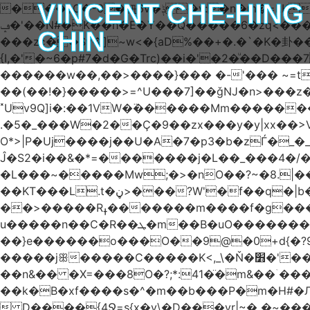
VINCENT CHE-HING
���yC�ʶ0�杻6v�ݙ�v:�n�m�=kKB���wkJRU)��>�}�j\�j՚���7������6���O��돤
ݡ�'��N#�K��h�E�Y��Q�����6�zq<����w��FA�^�-��n+���݂��,�(;�?޴���G�0�-7p��'�өKCw�v��7��fNc/
CHIN
���zє��Sv�]~w<�{aD%��+�.�`�K�卦
{I,�'�~6�p#7�d�G�Trc)��i�'�2�ͧ��D
������w��,��>����}��� �-'��� ~=t����������׫��ٕ >y:�ߟV��<]����m|
��(��!�}�����>=^U���7]��ǧǊ�n>���z
˟Uv9Q]i�:��1VW�߳������Mm�����
.�5�_���W�2��Ҫ�9��zx���y�y|xx��>V��s�
O*>|P�Uj����j��U�A�7�p3�b�zЃ�_�_��o?T�Ç����Q
Ĵ�S2�i��&�*=�������j�L��_���4�/����� 
�L���~�����Mw;�>�nO��?~�8.|���ݺ�O�*�\:O��׷�{�I��dK=�U��� .�5����2w��?Q�u@bru�8ڼ� ��
��KT���L.t�ڼ>���?W'�f��q�|b�ÛJ����}��V���z}
��>�����Rߪ�������m����f�g����p=Tn��f��~���9V�������ϛ�q����?�Q��`����M��5�𳲻
u�����n��C�R��ܛ�m��B�uO�������S卹�(J~-�o�����?���ʾ9߿6�����)5h�����@} ?�_=����ܞp}
��}e������o���O��9@�0+d{�?96
�����jꕥ�����C�����K<,_\�Ň�׻�'�����W�S����a>�9;�~��#{����`ru��5|S=�8~S���5���r�;,_���Y#�^� 
��n&�� �X=���8O�?;*:41�̈�m&��ۤ
��k�B�xf����s�^�m��b���P�m�H#�Л
 D����{4Ջ=s{x�y\�D���yr|~� �~