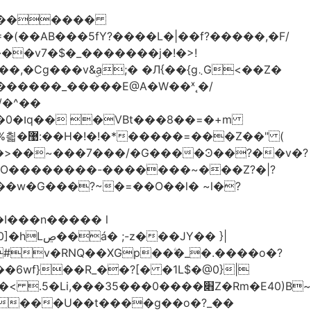
������
�
&ۣa;� �Л{��{g܆G<��Z�
������_�����E@A�W��ˣ˛�/
�=�+m
Z��" (
�O��������-�������~���Z?�|?
I���n����� l
JY�� }|
�6wf}��R_��?[� �1L$�@0}
|
 ����U��t����g��o�?_��