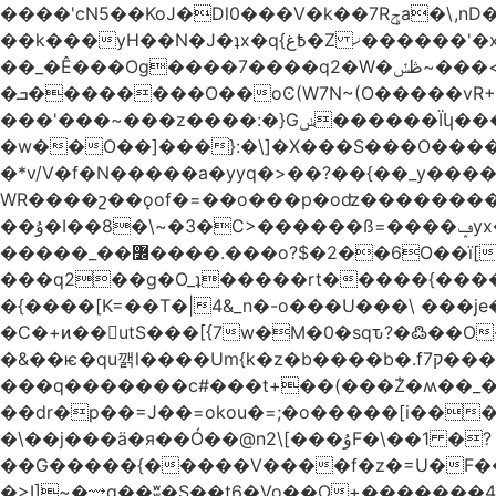
����'cN5��KoJ�Dl0���V�k��7Rݯa�\,nD�ɌI��'���0~�5qB 8�/W�_�_�#���hV�A.L>�� �~������^)� Mtv�-
��_�Ê���Og����7����q2�W�ڟݽ~���<����+)�y�����r�����~�=E�VO��L�=��ױ2sw�������/'���|
�ܒ��������O��oϾ(W7N~(O�����vR+�L>N~�?nm��,]��?�������7ok��P�q�4;�D'���'?
���'���~���z����:�}Gݭ������Ïկ�����]����m��߼��|
�w��O��]���}:�\]�X���S���O����cP��֏�
�*v/V�f�N�����a�yyq�>��?��{��_y
WR����շ��ǫof�=��o���p�oʣ���������Տ��=�0��oO.>��A�c�ٿ���>�z{�a�]OW�
��ۇ�I��8�\~�3�C>������ß=����ݡyx�T���Q����z��4y���wWyH��� ]�z��D�����i��Cͯ�~7�����=���*��_o��y<=z+����T/
�����_��߼����.���o?$�2��6O��ï[��9�!%.83y��Mw���d��Iݚ\\��g��4~ު�_�&�Qpu$킋|
���q2��g�O_ʇ�����rt�����{�������
�{����[K=��T�|4&_n�-o���U���\ ���j
�C�+ͷ��utS���[{7w�M�0�sqԏ?�߷��
�&��ѥ�qu깱l����Um{k�z�b����b�.f7ק���z]{��{�t��]ښTo�����e%{7wIe�Y{�|
���q�������c#���t+��(���݃Z�ʍ��_����������څd}z���W>^���
��dr�p��=J��=okou�=;�o�����[i���ۻ?҇�����c����N����v���֍>$OVM �-�?[����K7����v���֧J�~/U���
�\��j���ӓ�я��Ó��@n2\[���ۇF�\��1 �?
��G�����{�����V����f�z�=U�F���7��ջD:��
�>I]~�⟿g��ʬ�S��t6�Vo��O+�������48�+���OG�߿w������zq