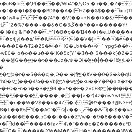
�1w#ꦨ:e��?4*� �Vť��=+N��(X�&} 
�~��&�G�ڱ3��^��=�����Y/
!�)lq &"F�?��_^^}�B�ǫ��Ҵ4��(�e_U��͖
��c4jy!��s/ �lU(��V�ǰ= ���
�E��Ŧ2�Z$�� {G�Ux#�� ` ϫpg5�����3k
�[K�5x[Y`�򡙝��_5���k[�Z�G�ޡ%pC� �Ax��j�d� I=�`<|
=��첑G����t���Jz�лѝ�Q{��|���1&L�Ǎ
�
�p�r��5�&�cj�;O��l�jf�
&V��0�$�&�qU
A�w�Ku��Y�P�a;X�z�܎�gE��X0����#���:`�����Ƌ@k(�"
��B�9L�=*��F�,zV0Fק8��I�i��M
����,����.;� ��[>�?)4z�owYwL,�� "遫
��n��W�V$��#�47�o{@R?���3옍N3F
�:$��i#��Ӈ��0j���T2wui�Ʊ��{�z~,�F~�oa?
t6�át��l�E���,pC��[��ͱ�Z*/w�r�9�6��
n�Q� ���X�]XW�M�ñ"VH�b[������NW