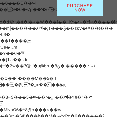
PURCHASE
NOW
*�i#id�d%�&�l�+�W.���i��~K*��Y���
L6�
���f���� .
�؃m
dn!
�
MNoO6�*8@p���>��w
��8�S&'���ɦ��M�ܼ~@d?q�6������?