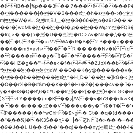
�)lB��|%p���3��i7���1����P�J2i�H� WÎ^
�������j��V�6���n �h�s��<� y�
m�W�vLۃЅ#n;BJ؁��3�66�o�a9rG��:�����W�QКY�4����8���u4�̒*�Q�����cǏ���pL���`�b��egLz�j�Ms9i�e�d�����Ź͊�u,|l2.
��r�)wdMk�����l�,g����W@m�FQ6
�Irçj>� ��}o� �U��i�rC:>Av�Na��,\��
���U3��uzV2WA�rR�B�2 B���g���t.b
��A��m5=avh<���R ��'���Nv�k(d
�'����n��ƺ� )��^���� �FǴ�
��HZ�g��"'=�e<�f�(#�ZJbX��b�
����b�����ԟ^�H_D�^�� �]kG�<
�O��r%�B�#&m��K��?�H/�Z�)���4v�� ї��Dj��H`eW�2=�N��
y�8�6S�Q�B\6�0*U��Ir��k[��;[H�m'G<
]3vLY����\m�K��ȿ|/W��v�h'Э��dkwK��
��� �r��:�cZ��V���e��y�Tĥ$�Τ��'
P�����[��^wChH�$>g� Ct� �q�(d�����E�թ8%
�"�̱��%j��K3Ŝ��ղَ+�+|� ƸN! (�>�� �
�9�J��L U�� d}��"��q)����nv̦;䑄Ŀ �!�4�����