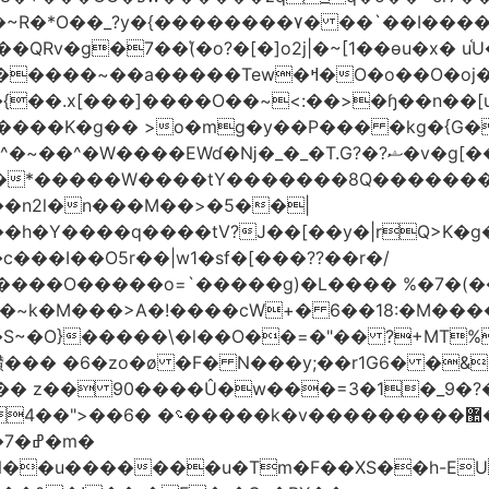
Rv�g�7��(͛�o?�[�]o2j|�~[1��өu�x� u
�����~��a�����Tew
�ߞ�O�o��O�oj����mt�]����]����7ؔ�˓�u�|
t�{��.x[���]����O��~<:��>�ɧ��n��[
 >o�mg�y��P��� �kg�{G�ʲ��9:;��ߋQ��;
�n2l�n���M��>�5��|
�h�Y����q����tV?J��[��y�|rQ>K�
@�l�S~�O}�����\�l��O��=�"�� ?+MT
��
z�� 90����Û�w���=3�1�_֐�?�9?�ɡ &A{�f޼�O;F_���}��0<:
�