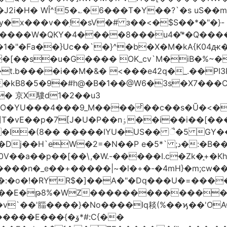
!5�؎�6���T�Y��?`�s uS��m�#$�܄�R�ڣ�6����
x���v��ׅ!�sV�# з��<�$S��*�"�}-
�1�"�Fa��}Uc��`�}^�b�X�M�kA{K0
o�[��s�u�G���� OK_cv`M�iB�%~�
����i��M�&� <���e42q�_.��PI3P�|P 9
�kB8�5�9�#h@�B�1��@W6�3s�X7���CL]
� 京X䮫d1�2��u3
O�YU���4���9_M����ͨ��c��s�Ũ�<�
*���� cW-��Q��K�y@������v�]T�vE��p�7[J�U�P��nٶ��i��i��[�
�
ˎ�l�(8�� �����IYU�US�� ૈ�5 GY
P e�5*` ;د�:�B�� è�����Gr�[��u� u9�l����)-
�ͷ0V��a��p��[��\,�W.-�����I.c�Zk�֑+
��n�_e��+�����|~�l�+�-�4mH}�m;cw��:
�:�o�!�RYR$�]��A�"�Dq���U�=����
�WZ�������������V�R�ر�ځ����c*}eo&�
=��v`��'䐉����}�No����Iq䎦(%��ϗ��'O
E���{�ۆ*#:C{��