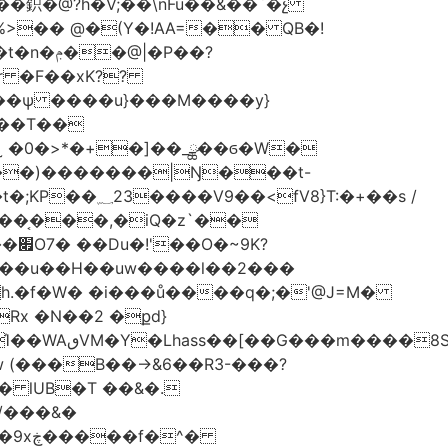
�鉙�@?h�V;��\nFu��&��`�չ
%>�� @�(Y�!AA=�� QB�!
�P��?
��T��
˷ �0�>*�+�]��_ྪ��ϭ�W�
��)�������|Ŋ���t-
}T:�+��s /
D��͔���,�iQ�z`��
K?
��u��H��uw����l��2���
�0h.�f�W� �i���ů����q�;�'@J=M�
Rx �N��2 �քd}
S��J.��
� lUB�T ��&�.
/���&�
�^�