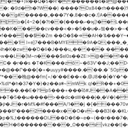
(��+)R��Q�5�H'�������s�a@���
�: �9d�h
�?W��) ����?Ox84�rh����}
�����_���7Y�.8�r�c�.!]A�����t�n�ݦ��@|
�<�>�5��u�ޢ쳌��>�~��ѱ ����u}���M����y}
�f���||��$�Zm ��O�$�=>�AH�'&���Y~
;�1 l=e]7���B�MYE�9A�Q;���_�
�K�zw��Ό�li�J���u_�� ��� ���
�$eI0s��ZE:>@��1��t�;KP��؁23����V9��<fV8
C� �r��s �T�K���zô~�63V'��J;��
+�uuyy#����.�'��.�`5Op��׏O7� ��Du�!'��O�~9
�晚@��fm[=/�'��E��<�.@J8��|�Y�^�
�%dI*�h�37�Y�)�z��aꂐ~mWk q!�R��+
�‍�.��E�?1p5���+���ȋõ#J��A��
c�sW���j�,�V�)�Ί��WAٯVM�Y�Lhass��[��G���m����8
��?
���ȣ"���2����x��O�v~��B3(�.�KL
�p�%,t������DĲ��D�6�~e�~(��r���7�
��Ή�6�
��������_O���s|vkz��t}��9xڿ�����f