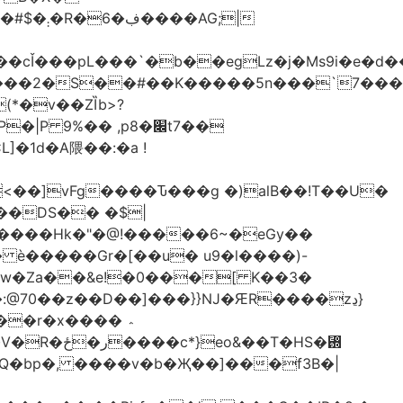
AG;|
4ԫ���2�S��#��K�����5n���`7���
(*�v��ZȈb>?
%�� ,p8�׌t7��𥉉
�1d�A隈��:�a !
<��]vFg����Ԏ���g �)alB��!T��U�
��DS�� �$|
�����Hk�"�@!�����6~�eGy��
�Khw�Za��&e!�0���[ K��3�
@70��z��D��]���}}Ǌ�ԘR����zڍ}
�r�x���� ؞
�T�HS�₝
AQ�bp�, ����v�b�Җ��]���f3B�|