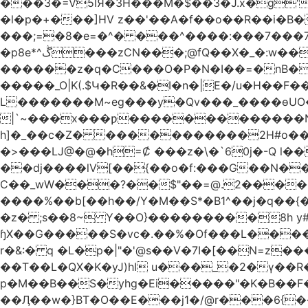
���3�=V5IЯ�3H���M�$��3�J.x�g'
�l�p�+���]HV z��'��A�f��o��R��i�B�
���;=�8�e=�^� ���^����:���7���7��g#
�p8e*^ڴ���zCN���;@fQ��Χ�_�:w��Ȩo�[4~2�[�?t��{����ނ�ϗ[!��L��r �F��xK??
������z�q�C���O�P�N�I��=�nB���K�����cv��
�����_O|K(.$Կ�R��&�I�n�|E�/u�H��F�
L�������M~eg���y�Qv���_����ɵUO��
|`~���x���ƿ�������������Nh
h]�_��c�Z� �����������2H#o��w��L�[M~n���
�>���Ǉ@�@�h=Ȼ ���z�\�`60j�-Q l��
��dj����lV[��{��o�f:���G��N���@��Ր���[�
C��_wW���?��$"��=@.2����"*��
����%��b[��h��/Y�M��S*�B1^��j�q��{
�z� ;s��8~ Y��O}���������8h y#
ɧX��G�����S�vc�.��%�Of���L�����T�5��ω����>��d
r�&:� q �L�p�|"�'@s��V�7I�[��N=z���ק�Ϳ�r�M%�#f���A/1��j �[����70w (���B��->&6��R3-�
��T��L�QX�K�yJ)hI u���_�2�ү��R
p�M��B��S�yhg�Ei�����"�K�B��F
��Ӆ��w�}BT�O��E���j1�/@r���6{