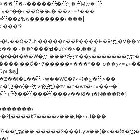
�
�����n��P����H�8֚_�V��m�boK=��O�&����
ʫ��l�~��?���໹�u?<�>� .��폏
�Լ��~W��WG�?>=)�ݺ� >��
'�o{�~vq}�tv|�p�wr�~:=��~�|
pm\��������v��}8�n�N���R�}
�Uyw��[�<��}X��TG�O���N��֓��zu�}8:6O�ڧ��