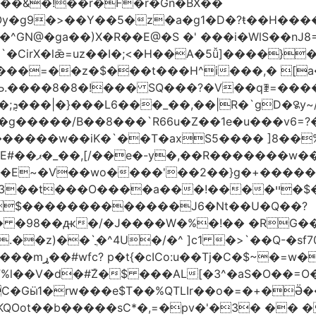
��&�!��r�F�r�Gn�BX��
Oy�g9�>��Y��5�z�a�g1�D�?ŧ��H��
�z�$���t���H^i���,� [a��,�Cg���v
Љ.����8�8�!��� SQ���?�V��qꄿ=���
��
B��8 ���`R66u�Z� �1e�u���v6=?�0�וq�� �VBt���8�
�b@��a��M�ߨNz/Q�C������w��iK�`
��T�axS5���� ]8��%칇�޹:��H�!�!�*�����=���
Ͽ��?��v�?
W��E~�V��wo����'��2��}g�+����
���!����ײ �$��w�G���?~�=��O��l� ~l�?
$�������������J6�Nt��U�Q��?
h�� �98��ԫ�/�J����W�%�!��
�RG��
�^4U�/�^ ]c1 �>`��Q-�sf70]�hLڝ��á� ;-z���
ۧ�_�.����o�?
l��V�d�#ۜZ�$ ���AL[�3^�aS�O��=O�
�KQOot��b�����sC*�,=�pv�'�3� ��