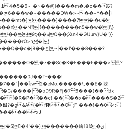
֫U�;۪=6���w�~�����OW�>~��~^��|}
u��n��N?|{��������n5��w�[I\}
Xտ4�GUurv}U�"}}
g������O��7��Se�K�F���Ŀ���> ?
%�C/����|�oD9R�Fj�76���(��dx-