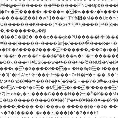
�����'�������NO�Gp&����? ������sE
�Do������m����Vs��w���z�ͪV���
�]�������ۻ�皻
��]��D�@2�"���o���gk�PU���������
۬���[�����-����$#|�/���Ǟ���R���$
�ٸ��C�\��|S�._����Y�F���]}�9�N�?;��|{#_5F�
��ym��f��d�"�b��w�� ��������߿ٺ�߿3�
���C$K��w�����侯�NU$�V�k6��EV�
)~�6%�7[;����� 8:�@�ՄL
�0j`� A^o*K��\���~Z=N����L&�
�9�'2 ~��Y�0@�ݦz����㐟 �������M_F��d"���<���Gso
���HWF��*�D� �M��k��݄ެ�'�����
M7)|oh�y�����C����N��ŷ�È�K���M
C�楳ӿ�����ܼ���G��}`("���R��� �
����{���� ��T���o�'�����}�~�0� ��
<�3�?����L�a�����{�^�2�A�b?