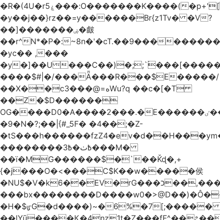
�R�(4U�rۼ5���:O�������K����(�p+'[ҷ����[�[q�c^i��v������z���@�|
�y��j��}rz��=y������Br{z1Tv� �V?
��]�������ۻ�皻
��r^N*�P�:~8n�'�cT.��9�������
�yc�� ,���
�y�]��U���C��)�;;`۬���[�����
����$#|�/���Ǟ���R���$E�����/
��X��c3���@=هWu?q ��c�[�T
��Z�$D������
OG����D0�A����2���.�E������ٸ��C�\��|S�._����Y�F���]}
�9�N�?;��|{#_5F� �4��;�Z-
�tS���h������fzZ4�ev�d��H���y
��������߿ٺ�߿3���M�
��ї�MG������$�`��Ǩɖ�,+
{�j���O�<���C$K��w�����侯
�NU$�V�k6��EV�rG���כ��,���x�}
���bx��������D����w0�>@D��)�Ô����c
�H�$ᡁG�d����)~�6%�7[;����� 
��lYū����Қ�4nz1t�Z���fF^��೭��