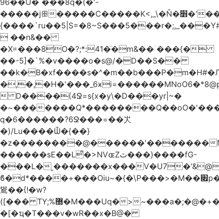
96��U� ���8q�(�'-
�����jꕥ�����C�����K<,_\�Ň�׻�'�����W�S����a>�9;�~��#
{����`ru��5|S=�8~S���5���r�;,_���Y
 ��n&��
�X=���8O�?;*:41�̈�m&��ۤ���{�
��-5]�`%�v����o�s@/�D��S��
��k�B�xf����s�^�m��b���P�m�H#�
�,�,�H�'���_6ӿi=
������MNoO6�*8
 D����{4Ջ=s{x�y\�D���yr|~�
�~�������Q*��������Q��oO�'����
q�6������?6Ջ���=��㞤
�)/Lu����Ѿ�{��}
�z��������@������'�������N
������sE��L͌�>NVɶZٿ���}����fG-
���L�˻�������x���V�U7�'&@
ϐ�d*����+���Oiu~�{�\P���>�M��׏p���I���
䳷��{!�w?
([��� TY;%޽�M���Uq�>~���a�;�@�+�/
�[�ҵ�T���v�wR��x�B@�