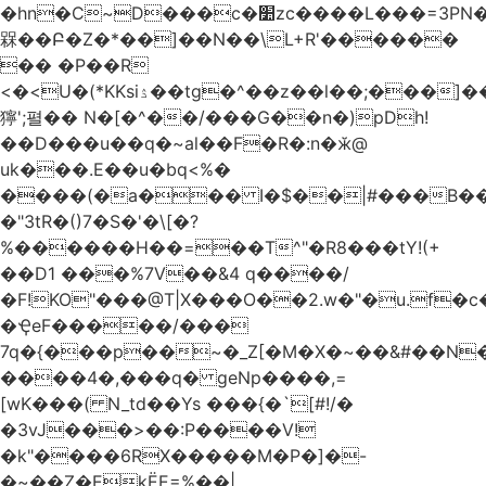
�hn�C~D���c�׺zc����L���=3PN�<��8��t�q�2b�#����m���E��:�A
槑��Բ�Z�*��]��N��\L+R'������
�� �P��R
<�<U�(*KKsіۮ��tg�^��z��l��;���]���
獰';펼�� N�[�^��/���G��n�)pDh!
��D���u��q�~al��F�R�:n�ӂ@
uk���.E��u�bq<%�
����(�a��� I�$��|#���B��
�"3tR�()7�S�'�\[�?
%������H��=��T^"�R8���tY!(+
��D1 ���%7V��&4 q����/
�F!KO"���@T|X���O��2.w�"�u.f�c�j�o��\��
�ҾeF�����/���
7q�{���p��~�_Z[�M�X�~��&#��N
����4�,���q� geNp����,=
[wK���( N_td��Ys ���{�`[#!/�
�3vJ���>��:P����V!
�k"����6RX�����M�P�]�-
�~��Z�EkЁE=%��|