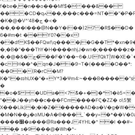
f�be�,�n��o���Mf$� ���&��
���CD�qߍ��,���c���=NT��"�Ρ�P�4���J�9HL��X�'�V? 1�fxrx�����Q���MU:�����3�Ħ�A���8)Z�^��$>�#�E��[�d<����6��%
�K�@�V^'4ڃ�8 �<�
��,���l���@N��Y�i��)27 �R$��D�
6�#m�t ��Y0?��x!
��df K$��FQw!\q����j�G��T*�xn�
�,�B�"���ThY�H����nhjJ�wn�;������z�
�,�@�&�چ�̚��F�Y��~6�.U(fQkT|W�XE�`���������l\��e=+2"0#Z���P�<�W)���p�i�3�.��������֛��h�K��%��Ӈnjvʓg|c'٤���1݉T�v�bM�g*c*J�s���Q2���].r� z2`�&C?
�cH��^�̠qn�J��9~T�(����O��*:
��0�(R�rC�M?
K�"l�ಣhUX�"�+Y*3�Ѱm4:~���B�����"s
�
�o�$ �UDa�<7ު&�+�]�*1�è5=�
"��J��yh��c���FCm����FϚ�ZZ� o\5䌓
X���Lik)�;�i�Z������AD�a�V�g�W�
�M�N��ۋ�oMU�A�Ɵ���_`��y=�*��V�0a�`��_+Z���P!
����׸�a���@Ra���J4YHL�^ �l ��#~
�̨� s�9���@�Wh�^-