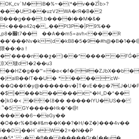
OK_cv`M�iB�%~�(*�v��ZȈb>?
���U3��uzV2WA�rR�B�2
B���g���t.b����i��M�&�
<���e42q�_.��PI3P�|P 9%��
,p8�׌t7��𥉉��A��m5=avh<���R
��'���Nv�k(d�kB8�5�9�#h@�B�1��@
隈��:�a !
�'����n��ƺ� )��^���� �FǴ�
京X䮫d1�2��u3
��HZ�g��"'=�e<�f�(#�ZJbX��b
�)alB��!T��U� *���� cW-
�$|����b�����ԟ^�H_D�^��
�]kG�<ˎ�l�(8�� �����IYU�US��
ૈ�5 GY�����Hk�"�@!
�����6~�eGy��
�O��r%�B�#&m��K��?�H/�Z�)���4v��
ї��Dj��H`eW�2=�N��P
e�5*` ;د�:�B�� è�����Gr�[��u�