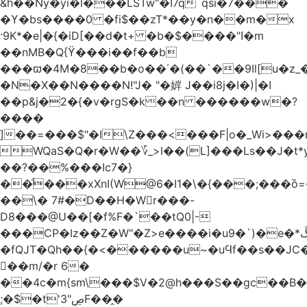
&h��Ny�yi�l���LSTw"�I7q`qsi�7���
�ϒ�bs����0 �fi$��zT*��y�n��m�x
·9K*�e|�{�iD[��d�t+ �b�$����"ߊ�m
��nMB�Q{ϔ���i��f��b
���ϖ�4M�8��b�o��΄�(��`��9Il[u�z_
�N�X��N����N!"J� "�婩 J��i8j�I�)|�I
��p&j�2�{�v�rgS�k��n ������w�?
����
]��=���$"�I\Z���<���F|o�_Wi>��
WQaS�Q�r�W��؆_>l��(L]���Ls��J�t*
��?��%���Ic7�}
��ͩ���xXnI(W@6�I1�\�{���;���
��\� 7#�D��H�Wr���-
D8���@U��[�f%F�`��tQ0|-
���CP�Iz��Z�W"�Z>e����i�u9�`)�e�*ڴ^[�W���
�fQJT�Qh��{�<������u~�uϤf��s��JC
𼶓��m/�r 6�
��4c�m{sm\���$V�2@h���S��gc��B�&
;�$�t'ڝ"3F��̭�