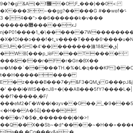
�9?�ɡ &A{�f޼�O;F_���}��0<:
�X���3~��gg?�����G #��wʚf؝�
�6��<"��4|� 3�����k�v���
������޺�����xJ
ǌ�P01����
1_�\������7W��������ߝ�7�m
�X�fOI��ͻ���f�t˿v����T����י6����u�N��u�������u�Tm�F��XS��h-
EU;�5�4'��)�������旛ڧ�&18|
�WB[���p_IѐF���T����
���&�!��r�F�r�Gn�BX��
w�M��`�����TH.�%�L�q���KP]��O
ŧ��H��������
�
E �z����B���7�y&F3�QMق G���pJ&j�^GN@�ga��)X�R��E@�S
�' ���i�WlS��nJ8=�(��AB���5fY?����L�|
��f?�����,�F/
���eM2�Γ�W��l�גyv��G��,_�9���5`�CirX�lǣ=uz��I�;
<�H��A�5ǚ]����}
���v7�$�_�������j�!�>!
��Q��X��Sb~�d^����~�H��=���
[a��,�Cg���v&ۣa;�