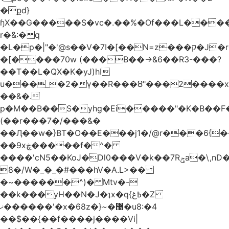
�քd}
ɧX��G�����S�vc�.��%�Of���L�����T�5��ω����>��d
r�&:� q
�L�p�|"�'@s��V�7I�[��N=z���ק�Ϳ�r�M%�#f���A/1��j
�[����70w (���B��->&6��R3-���?
��T��L�QX�K�yJ)hI
u���_�2�ү��R���ȣ"���2����x�
��&�.
p�M��B��S�yhg�Ei�����"�K�B��F
(��r���7�/���&�
��Ӆ��w�}BT�O��E���j1�/@r���6{
��9xڿ�����f�^�
����'cN5��KoJ�Dl0���V�k��7Rݯa�\,nD�ɌI��'���0~�5qB
8�/W�_�_�#���hV�A.L>��
�~������^)� Mtv�-
��k���yH��N�J�ʇx�q{߿غ�Z
ޚ������'�x�68z�}~�޹�u8:�4
��$��{��f����j����Vi|