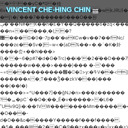
���yC�ʶ0�杻
VINCENT CHE-HING CHIN
6v�ݙ�v:�n�m�=kKB���wkJRU)��>�}
�j\�j՚���7������6���O��돤
ABOUT AUTHOR
ABOUT BOOK
ARTICLES & BLOGS
ݡ�'��N#�K��h�E�Y��Q�����6�zq<����w��FA�^�-
��n+���݂��,�(;�?
޴���G�0�-7p��'�өKCw�v��7��fNc/
���zє��Sv�]~w<�{aD%��+�.�`�K�卦
����厺+��N���>
{I,�'�~6�p#7�d�G�Trc)��i�'�2�ͧ��D
������w��,��>����}��� �-'���
~=t����������׫��ٕ >y:�ߟV��<]����m|
������ꙉ �;T���Ǯ��zkV���}���
��(��!�}
�����>=^U���7]��ǧǊ�n>���z������
?�ퟪ�pC`��O�;��_É�v�����>�L6�
˟Uv9Q]i�:��1VW�߳������Mm������
�O���-
d�O��&o�����Y�����f���f���� .
.�5�_���W�2��Ҫ�9��zx���y�y|xx��>V��s�