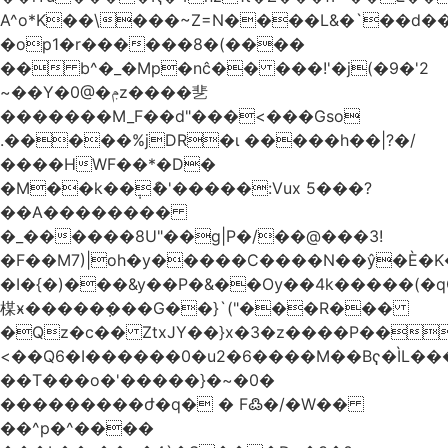
A^o*K��\���~Z=N����L&�`��d��
�op1�r������8�(����
�� b^�_�Mp�nĉ�� ���!'�j(�9�'2
~��Y�0@�ݦz����㐟
�������M_F��d"���<���Gso
.�����%jDR�ɩ �����h��|?�/
����HWF��*�D�
�M��k��݄ެ�'�����:Vux 5���?
��A��������
�_������8U"��g|P�/��@���3!
�F��M7)|oh�y�����C����N��ŷ�È�
�I�{�)���&y��P�&��Ѹ��4k�����(�
楳ӿ�����ܼ���G��}`("���R���
�Qz�c�� ZtxJY��}x�3�z����P��
<��Q6�I������0�u2�6����M��Bҁ�ÌL�
��T���o�'�����}�~�0�
���������ժ�q� � F߷�/�W��
��^p�^����