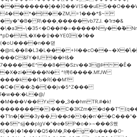
��������]��}0��V(S��uE5��O���
4�l�*�}��ZM,=1���*$~
�y�"�B� R\���,�����vb7ZJ. �1rϧ�&
�\�a3~\�35<�O��#�=�����Ny��ؕ�N
*pD�\L�X��۩��YE0](�1��
(�oU����n��뎓
�@nL��8�L3�L��� +H��cO��~�X�ͩ\�
���C&ߓY�IUl��H&�
7�����E^��8��Szv��3@Ϸ�Ȇ�
�X�zi����N� ^!俜6����.MfJW
����k��lЪ�R{��M?
�C�(��:ֆ�[��jv�5^Z���
ǐ�w��:�L�@/
�M���V��lYx'��_3��hm TR.#�k!
���ؗ�����)��C�3KZm��dܱ��T"(q��
�T1n�[��3y��,ɾ��d�t�j�n'��C���"�a��`��
��5^sjj��pIgV�"�e�5P�o�>~���ְS뮀
6[��)�1��V�Q5�M�,R��g �!u����O-