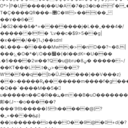
O*>|P�Uj����j��U�A�7�p3�b�zЃ�_
T�Ç����QR���~޲C�W>��(��_
��ϫ��6�
Ĵ�S2�i��&�*=�������j�L��_���4�/
����� �!f� 'Lv��c�$9>5��g|
�x���/��]ܢ1t��sdn!
�L���~�����Mw;�>�nO��?~�8.|
���ݺ�O�*�\:O��׷�{�I��dK=�U���
.�5����2w��?Q�u@bru�8ڼ� �����~/
��KT���L.t�ڼ>���?
W'�f��q�|b�ÛJ����}��V���z}
��>�����Rߪ�������m����f�g����p=Tn��f��~���9V�������ϛ�q����?
�Q��`����M��5�𳲻
u�����n��C�R��ܛ�m��B�uO�������S
卹�(J~-�o�����?
���ʾ9߿6�����)5h�����@} ?
�_=����ܞp}
��}e������o���O��9@�0+d{�?