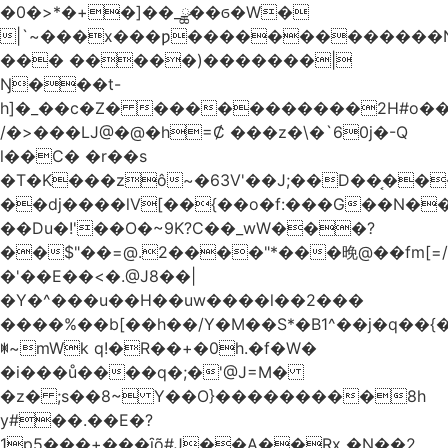
�0�>*�+�]��_ྪ��ϭ�W�
|`~���x���ƿ�������������N
��� �����)�������|
Ŋ���t-
h]�_��c�Z� �����������2H#o��w��L�[M~n��
/�>���Ǉ@�@�h=Ȼ ���z�\�`60j�-Q
l��C� �r��s
�T�K���zô~�63V'��J;��D��͔��
��dj����lV[��{��o�f:���G��N���@
��Du�!'��O�~9K?C��_wW���?
��$"��=@.2����"*���晚@��fm[=/
�'��E��<�.@J8��|
�Y�^���u��H��uw����l��2���
����%��b[��h��/Y�M��S*�B1^��j�q��{�%
ꂐ~mWk q!�R��+�0h.�f�W�
�i���ů����q�;�'@J=M�
�z� ;s��8~ Y��O}���������8h
y#�‍�.��E�?
1p5���+���ȋõ#J��A��Rx �N��2