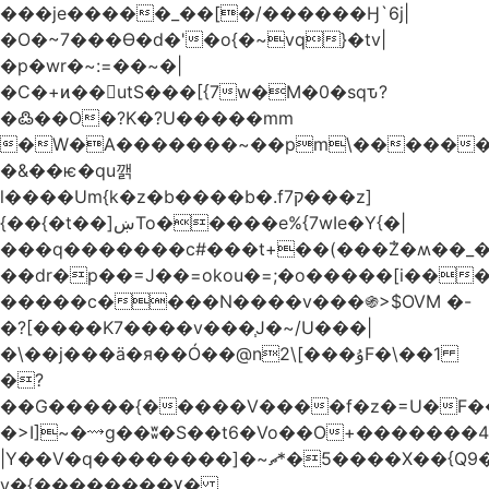
���je�����_��[�/������Ӈ`6j|
�O�~7���Ө�d�'�o{�~vq}�tv|
�p�wr�~:=��~�|
�C�+ͷ��utS���[{7w�M�0�sqԏ?
�߷��O�?K�?U�����mm
�W�A�������~��pm\�������
�&��ѥ�qu깱
l����Um{k�z�b����b�.f7ק���z]
{��{�t��]ښTo�����e%{7wIe�Y{�|
���q�������c#���t+��(���݃Z�ʍ��_����������څd}z���W>^���
��dr�p��=J��=okou�=;�o�����[i���ۻ?
�����c����N����v���֍>$OVM �-
�?[����K7����v���֧J�~/U���|
�\��j���ӓ�я��Ó��@n2\[���ۇF�\��1
�?
��G�����{�����V����f�z�=U�F���7��ջD:��
�>I]~�⟿g��ʬ�S��t6�Vo��O+�������48�+���OG�߿w������zq
|Y��V�q��������]�~؜5�*ޗ����X��{Q9�~R�*O��_?
y�{��������۷�