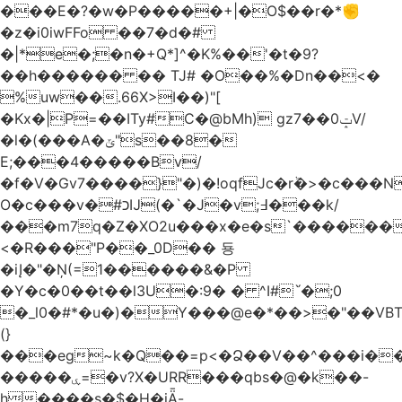
���E�?�w�P�����+|�O$��r�*✊
�z�i0iwFFo ��7�d�#
�|*e�;�n�+Q*]^�K%��'�t�9?
��h������ �� TJ# �O��%�Dn��<�
%uw��.66X>ӏ��)"[
�Kх�|P=��ITy#C�@bMh) gz7��0ݓV/
�l�(���A�ݶ"s��8�
E;���4�����Bv/
�f�V�Gv7����}"�)�!oqfJc�rٞ�>�c��
O�c���v�#כĲ(�`�J�v;߃���k/
���m7q�Z�XO2u���x�e�s`������<
<�R���"P��_0D�� 둉
�iĮ�"�Ņ(=1������&�P
�Y�c�0��t��l3U�:9� � ^I#`́�;0
�_l0�#*�u�)�Y���@e�*��>�"��VB
(}
���eg~k�Q��=p<�Ձ��V��^���i��
�����ۑ=�v?X�URR���qbs�@�k��-
h����s�$�H�iǞ-