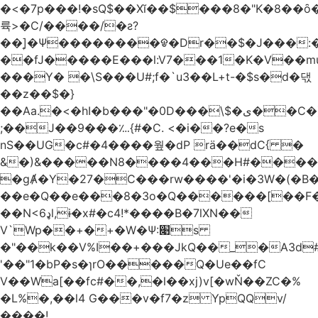
�<�7p���ǃ�sQ$��Xĭ��$���8�"K�8��ȏ�;��7��&c���?8c�q�ݢ_ �p���r��
륙>�C/����/�ƨ?
��]͎�Ψ������
��ᱫ�Dr��$�J���:
��fJ�����E���l:V7���1�K�V��mu
���Y� �\S���U#;f�`u3��L+t-�$s�d�댃
��z��$�}
��Aa.�<�hI�b���"�0D���\$�ی��C�)pY� ���QH���$��m��n<�̉�����nj��
;��J��9���؊{#�C. <�i��?e�s
nS��UG�c#�4����웦�dP rӓ��dC{ �
&�)&�����N8����4���H#�����
�gȺ�Y�27�C���rw����'�i�3W�(�B�Z
��e�Q��e���8�3o�Q������[��F�M~T5�
��N<6ډl,ɨ�x#�c4!*����B�7lXN��
V`Wp��+�+�W�Ѱ:׉s
�"��k��V%I��+���JkQ��_�A3d#�
'��"1�bP�s�ɿrO�����Q�Ue��fC
V��Wa[��fc#��,�l��xj)v[�wŇ��ZC�%
�L%�,��l4 G���v�f7�z YpQQv/
����!