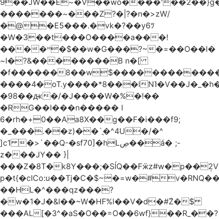
9��JW��E~�V��wo����'��2��}
�������~���Z?�|?�n�>zW/
�@�E5���.�vk�?��y6ﾂ
�W�3��t���O����a���!
����ײ �$��w�G���?~�=��O��l�
~l�?&��������B n�[
�f������8��w$������������
����4�oT.y����*8���lN˥�V��J�_�
�98��ԫ�/�J����W�%�!��
�RG��I���n����� l
6�rh�+0��Aa8X��g��F�i���f9;
�_���.��z)��`ֳ�^4U�/�^
]c1 �>`��Q-�sf70]�hLڝ��á� ;-
z���JY�� }|
���Z�8T�k8Y���;�SÍQ��Fӝz#w�p��ܱ2V���mړ�
p�t{�cICo:u��Tj�C�$~�=w�#v�RNQ�
��HL�^���qz���?
�w�1�J�&I��~W�HF%l��V�d�#ۜZ�$
���AL[�3^�aS�O��=O��6wf}��R_��?