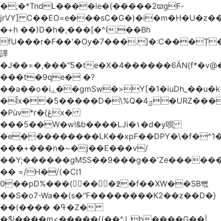
�;�*TndL����le�(�����2ϖgF-
jrVY] C��EO=e���sC�G�)�i�m�H�U�z�
�+h ��)D�h�,���[�^I.��Bh
fU���r�F��'�Ѹ�7���.]�:C���Ț
譁
�J��=�,���"Ƽ�te�X�4������6ӒN{f*�v
���t�9ԛe� �?
��a��o�iۑ��gmSw�>Y[�1�iuDh_��u�k��W�dJ�5�*��l�"`�*�(���U6P
�Îx��5�����D�\%Q�4ݘ�URZ���g��J;�='٣
�Pùv*r�{ڠx�
���5��W�w!&b����LJi�١�d�y呗֭
�e���������LK��xpF��DPY�\�f�^1�
���+���n�~�j��E���v/
��Y;������gMSS��9���g��'Ze������
�� =/H�/(�CƖ1
0��pD%���(󺧋���߶�f��XW��SB뻓
��S�o7-Wa��(s�"F��������K2��z��D�}
��(���� �ߟ�Z�
�$j����m<�����{(��^Jˍb����G��|