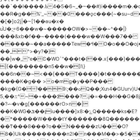
��`��I����.ߕ�_~6�5�4~��#)i����m�.�o��G?
��R�g��%'_~��0���ǫc���{~�su~d�
�[�]o2j|�~[1��өu�x�
u֫U�;۪=6���w�~�����OW�>~��~^��|}
���&xb�f��~����(����w��W���7��
�����~��a�����Tew
�ߞ�O�o��O�oj����mt�]����]����7ؔ�˓�u�|
��_^>�y?�}
��|w�_"e�Ͼ�WO߭`"���t�{��.x[���]�
|{��������n5��w�[I\}
��6n��~<��[���T����]�t�������
����K�g�� >o�mg�y��P���
�kg�{G�ʲ��9:;��ߋQ��;Xտ4�GUurv}U�"}}
ػ��,5^~�+���߶���?.j�=���H��G�8j^�~��^�W����EWɗ�ǋ�_�_�T.G?
�?ޝ�v�g[������rO>n�|
��Κ�WG�ן��ݏiu����]x8:�ݻQ�����ks�E?
�*�����W����tY�������8Q�������
��ͳ���8���?o��N�����zU���O?
8�}Uk���������n2l�n���M��>�5�