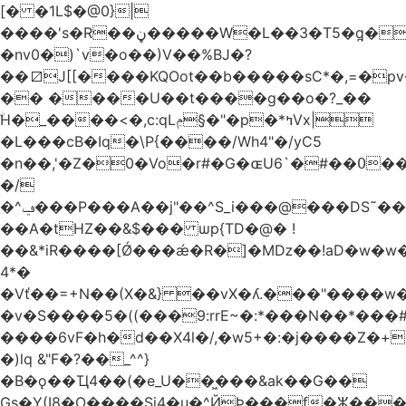
[� �1L$�@0}
|
����'s�R��ڼ�����W�L��3�T5�q̪�C�Gӹ1�rԝ���e$T��%QTLIr��o�=�+�Ӛ��< .5�Li,���35���0����׋Z�Rm�E40)B~���.���|~L4�3D�Ǭ"^�Qk�=w6l5ʥ��kE�nO�C���=�9��|
�nv0�)`v�o��)V��%BJ�?
��⧄J[[����KQOot��b�����sC*�,=�p
�� ����U��t����g��o�?_��
ۨH�_����<�,c:qLݦ§�"�p�*ߤVx|
�L���cB�Iq�\P{����/Wh4"�/yC5
�n��,'�Z�0�Vo�r#�G�ɶU߀��#�`6��Du
�/
�^ݠ���P���A��j"��^S_i���@���DS˜��r�1���t�$���BDl!
��A�tHZ��&$��� ѡp{TD�@� !
��&*iR����[Ǿ���ǽ�R�]�Mǲ��!aD�w�w�
4*�
�Vť��=+N��(X�&} ��vX�ʎ.���"����
�v�S����5�((���9:rrE~�:*���N��*���#L`2�%7��
����6vF�h�d��X4l�/,�w5+�:�j����Z�+�
�)lq &"F�?��_^^}
�B�ǫ��Ҵ4��(�e_U��͖���&ak��G��
Gs�Y(I8�O����Si4�u�^ЙÞ���f�ⵣ���