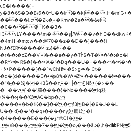
u9�l����)-
y�8�6S�Q�B\6�0*U��Ir��k[��;[H�m'G<
�����I.c�Zk�֑+�Khw�Za��&e!
�0���[ K��3�
]3vLY����\m�K��ȿ|/W��v�h'Э��dkwK��
�4mH}�m;cw��:@70��z��D��]���}}
Ǌ�ԘR����zڍ}���
�r��:�cZ��V���e��y�Tĥ$�Τ��'�:�o�!
�RYR$�]��A�"�Dq���U�=�����r
؞ P�����[��^wChH�$>g� Ct�
�q�(d�����E�թ8%�WZ�������������V�R�ر�
�"�̱��%j��K3Ŝ��ղَ+�+|� ƸN! (�>��
�=��v`��'䐉����}�No����Iq䎦
(%��ϗ��'OAQ�bp�,
����v�b�Җ��]���f3B�|�9�J��L
U�� d}��"��q)����nv̦;䑄Ŀ �!
�4�����E���{�ۆ*#:C{��
_v)8���