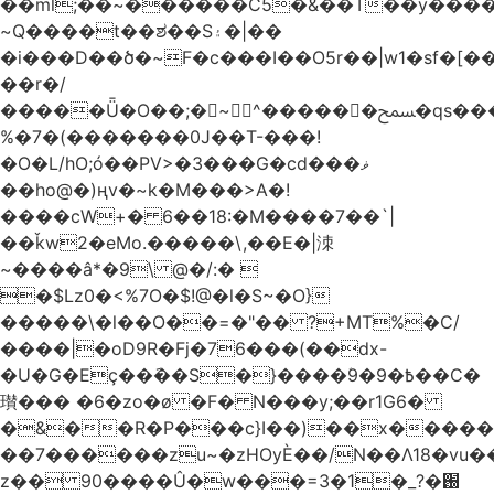
��ml;��~������C5�&��T��y����
~Q����t��ಶ��S۽�|��
�i���D��ծ�~F�c���I��O5r��|w1�sf�[��
��r�/
�����Ǖ�O��;�~^������ﵟ�qs������O�����o=`�����g)�L����
%�7�(�������0J��T-���!
�O�L/hO;ó��PV>�3���G�cd���ޥ
��ho@�)ңv�~k�M���>A�!
����cW+� 6��18:�M����7��`|
��ǩw2�eMo.�����\,��E�|洓
~����â*�9\ @�/:� 
�$Lz0�<%7O�$!@�l�S~�O}
�����\�l��O��=�"�� ?+MT%�C/
����|�oD9R�Fj�76���(��dx-
�U�G�Eç��݇��S�}����ؘ߿�9�9��C�
瓉��� �6�zo�ø �F� N���y;��r1G6�
�&��R�P���c}I��)��x����
��7������zu~�zHOyЀ��/N��Λ18�vu�
z�� 90����Û�w���=3�1�_֐�?