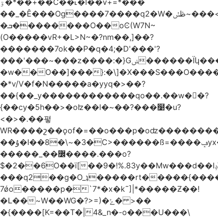
ۊ�*��+��C��˪�l��v+=*���
��_�Ê���Og����7����q2�W�ڟݽ~���<����+)�y�����r�����~�=E�VO��L�=��ױ2sw�������/'���|
�ܒ��������O��oϾ(W7N~
(O�����vR+�L>N~�?nm��,]��?
�������7ok��P�q�4;�D'���'?
���'���~���z����:�}Gݭ������Ïկ�����]����m��߼��|
�w��O��]���}:�\]�X���S���O����cP��֏�
�*v/V�f�N�����a�yyq�>��?
��{��_y������������qo��.��w��?
{��cy�5h��>�oʫ��l�~��?���໹�u?
<�>� .��폏
WR����շ��ǫof�=��o���p�oʣ���������Տ��=�0��oO.>��A�c�ٿ���>�z{�a�]OW�
��ۇ�I��8�\~�3�C>������ß=����ݡyx�T���Q����z��4y���wWyH��� ]�z��D�����i��Cͯ�~7�����=���*��_o��y<=z+����T/
�����_��߼����.���o?
$�2��6O��ï[��9�!%.83y��Mw���d��Iݚ\\��g��4~ު�_�&�Qpu$킋|
���q2��g�O_ʇ�����rt�����{���
7ǿo�����p�`7*�x�k˜]|*�����Ƶ��!
�Լ��~W��WG�?>=)�ݺ� >��
�{����[K=��T�|4&_n�-o���U���\