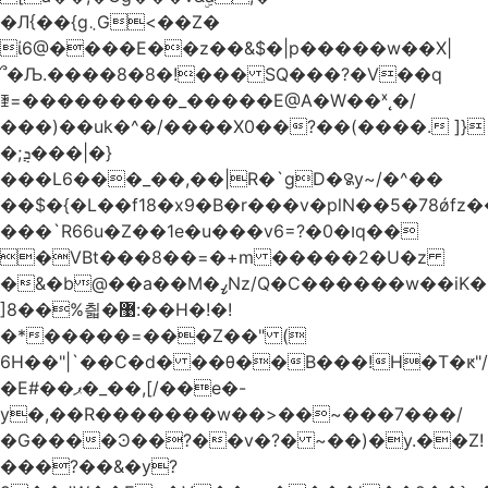
�Л{��{g܆G<��Z�
ί6@����E��z��&$�|p�����w��X|
՞�Љ.����8�8�!��� SQ���?�V��q
ꄿ=���������_�����E@A�W��ˣ˛�/
���)��uk�^�/����X0��?��(����. ]}
�;ܯ���|�}
���L6���_��,��|R�`gD�꯲y~/�^��
��$�{�L��f18�x9�B�r���v�plN��5�78ǿfz
���`R66u�Z� �1e�u���v6=?�0�וq��
�VBt���8��=�+m �����2�U�z
�&�b@��a��M�ߨNz/Q�C������w��iK�
]8��%칇�޹:��H�!�!
�*�����=���Z��" (
6H��"|`��C�d� ��θ��B���!H�T�ԟ"/
�E#��ޕ�_��,[/��e�-
y�,��R�������w��>��~���7���/
�G����Ͽ��?��v�?� ~��)�y.��Z!
���?��&�y?