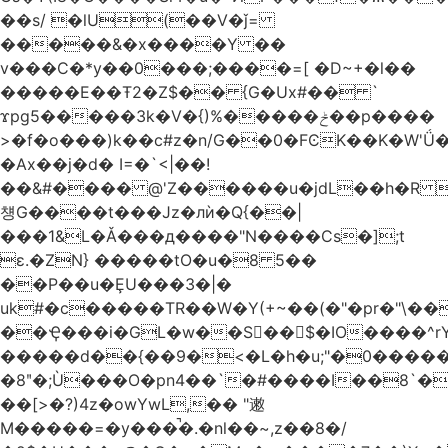
��s/ �lU(��V�ǰ=
�����&�x����Y ��
v���C�*y��0���;����=[ �D~+�l��
�����E��Ŧ2�Z$�� {G�Ux#�� `
ϫpg5�����3k�V�{)%�����ݲ��p����
>�f�o���)k��c#z�n/G��0�FϾK��K�W'Ǘ�wE
�Ax��j�d� I=�`<|��!
��&#���� @'Z������u�jdL��h�R 
첑G����t���Jz�лѝ�Q{��|
���1&L�Ǎ���д����"N����Cs�];t
ɛ.�ZN} �����tO�u�8 5��
��P��u�ȨU���3�|�
uk#�c�����TR��W�Y(+~��(�"�pr�"\��
��Ҿ���i�GL�w��S��$�IO����^rYh0�s���4¾��Vb}
�����d��{��9�<�L�h�u;"�0������+Q�Fn�h
�8ʺ�;Ù���O�pn4��`�#����I��8`
��[>�?)4z�owYwL,�� "遫
M�����=�y���̚�.�nl��~,z��8�/