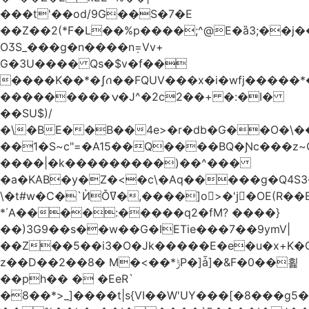
���t'��оd/9G��S�7�E
��Z��2(*F�L��%p����;^@E�ȁ3;��j
OӠS_���g�n����n݂=Vv+
G�3U���� Qs�$v�f��
����K��*�ʃꪒ��FQUV���x�i�wfj����
���������ݍ�J^�2c2��+ �:�I�
��SU$)/
��1�S~c"=�A15��Q����BQ�Ɲc���z
����|�k���������)��^���
�a�KAB�y�Z�<�c\�Aq�����g�Q4S
\�t#w�C�`ЍǑߜ�,����]o>�'jٍ�OE(R��B��b���ST�K|Q9�$�
*΄A����:�����q2�fM? ����}
��)3G9��s��w��G�lETie���7��9ymV|
��Z��5��i3�O�Jk�����E�e�u�x+K�
z��D��2��8� M�<��*ݱP�]ǡ]�&F�0��횙
��ph�� � �EeR`
�8��*>_]����t|s{VI��W'UY���[�8���g