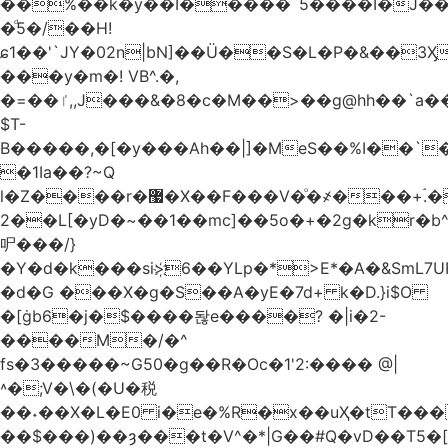
��%��k�y��I�����`5����I�J���
�ͩ5�/��H!
ɕ1��'`JY�02n|bN]��Ü��S�L�P�&��3
���y�m�! VB^.�,
�=��ٵ,,J���&�8�c�M��>��g@hh��`a���ء�{(�"�ߊ!s�z?
$T-
B�����,�[�y���Ah��|]�MeS��%I��`
�1Ia��?~Q
l�Z����r�޷�X��F
���V�ͦ�҂���+ۘ.�
2��L[�yD�~��1��mc]��5o�+�2g�kr�
㕧���/}
�Y�d�k���si>҉6��YLp�*>E*�A�&SmL7
�d�G ���X�g�S��A�yE�7d+ k�D.}i$O
�[ġb6�j�$����돦e����? �|i�2-
����M�/�^
fs�3�����~G50�g��R�Oc�1'2:���� @
|
˄�;V�\�(�U�税
��˖��X�L�E0 i�e�%R�x��uҲ�tT�����4{�D�,��Q
��$���)�
�ȝ���t�V^�*|G��#Q�vD��T5�