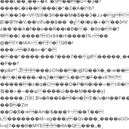
���L��_��=�4`�S���D<�3�?
����L�a�����{�^�2�A�b?
���3�=V5IЯ�3H���M�$��3�J.x�g
鉙�@?h�V;��\nFu��&��`�չ �l�p�+���]HV
z��'��A�f��o��R��i�B��: �9d�h
�?
W��) ����?Ox84�rh����}%>��
@�(Y�!AA=�� QB�!
���;=�8�e=�^�
���^����:���7���7��g#�����_���7Y�.8
�P��?
�p8e*^ڴ���zCN���;@fQ��Χ�_�:w��Ȩo�[4~2�[�?
t��{����ނ�ϗ[!��L��r �F��xK??
������z�q�C���O�P�N�I��=�nB�
쳌��>�~��ѱ ����u}���M����y}
�����_O|K(.$Կ�R��&�I�n�|E�/u�H��F�
��$�Zm
��O�$�=>�AH�'&���Y~��T��
L�������M~eg���y�Qv���_����ɵUO
l=e]7���B�MYE�9A�Q;���_�˷