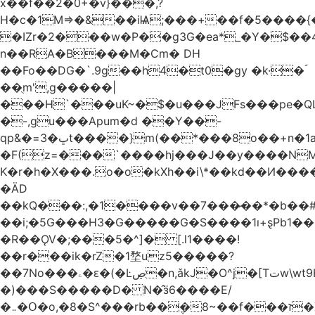
x��f��2�0+�v}���,?
H�c�1M=>�&��iѨ;���+��f�5����{�
�IZr�2���w�P��g3G�ea*_�Y�$��4
n��RA�B���M�Ϲm� DH
��Fo��DG�`.9g��h4�t0�gy �k·�ؐ
��ֻm',g�����|
���H`���uK~�$�u���JFs���pe�QL
�-,gu���Apum�d ��Y��-
qp&�=ڀ�3t����}m(��*���8o��+n�1aٖ��c:�+?
�F(z=���`����hj���J��y����NMm
K�r�h�X���.o�o�kXh��i\*��kd��И���
�ÄD
��kQ���:,�1����v��7���̷��*�b��
��i;�5G���H3�G�����G�S����1ı+ȿPb޶�<����1��i{��y_4Z�~�0�@PN�5����4q�Q��$nL[=�k�n�l{�uڰ��=��&�(��ʯ���VQ�
�R��ǪV�;���5�^]� [.l1����!
��r���ik�rZ�1堥uz5�����?
��7No���ۦ�ԑ�(�Ŀڝ�n,ǎkJ�O^j�[Tتw\wt9H��h�L;�7�:Q�Ӗ��t9k�I�KA�;֦N��l/,Ite�u�̗;J}
�)���S�����D� N�̂ӟ6����E/
�܅�Օ�o,�8�S^���rb��݆�8~��f���ז�X/