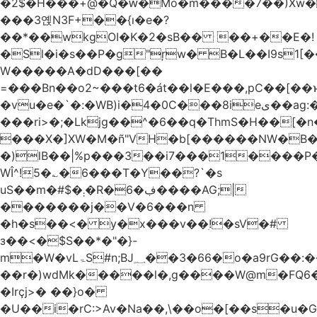
�2$�H���+@�Q�ԝ�Mo�m����7��)Xw
���3옍N3F+��{ı�e�?
��*��wkgOI�K�2�sB�� ��+��E�!
�Sl�i�s��P�g"ŗw� B�L��I9s1[��AC'�Q|x��~ږ��Ѫ ]�:$��i#��Ӈ��0j���
W�����A�dD���[��
=���Bn��o2~���t6�át��l�E���,pC�
�vu�e�`�:�WB)i�4�0C���8ieى��ag:�� !d�����4�fa<4\�"���o�Z�����a*D�[�|
���ri>�;�Lkjg��^�6��q�ThmS�H��[�
���X�]XW�M�ñ"VH�b[������NW�B
�)lB��|%p���3��i7���1����P�
WÎ^!5�؎�6���T�Y��?`�s
uS��m�#$�܄�R�ڣ�6����AG;|
�������j��V�6���n
�h�s��<� y�x���v��ׅ!�sV�#
з��<�$S��*�"�}-
m�W�vLۃЅ#n;BJ؁��3�66�o�a9rG��:�����W�QКY�4����8���u4�̒*�Q�����cǏ���pL���`�b��egLz�j�Ms9i�e�d�����Ź͊�u,|l2.
��r�)wdMk�����l�,g����W@m�FQ6
�Irçj>� ��}o�
�U��i�rC:>Av�Na��,\��o�[��s�u