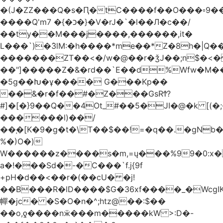
�(J�ZZ���Q�s�Ԥ�tC����f��O���▫9�
����Q'mכ�}� 7�}�V�rJ�`�l��Л�c��/
��ty��M���j����,������,it�
L���`)�ܰ3lM:�h����*me��*Z�8h�|Q�
�������ZT��<�/w�@��r�ǯJ��;n$�
��"]�����Z�&�rd��`E��d%Wfw�M������
�5g��Խ�ұ���� G���Kp��
��&�r�f��#�Z���GsRϮ?
#]�[�}9��Q��4Ot_#��5�JI�@�k [(
������l)��/
��֚�[K�9�g�t�\T��$��!=�q��.�gNb
%�)O�)
W������z����s�m,=ų���%99�0:x�
a�!���Sd�-�C���`f.j{9f
+pH�d��<��r�(��cU� �j!
��B���R�lD����$G�36xf����_�WcgI
幝�jc� �S�O�n�^;htz@��:$��
��o,ƍ����nӝ���m�����kW >:D�-