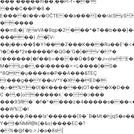
��� �����m��,��Pi-f~��'
���C��IP�8.�
E����)��v�OČTE��ܿa���[��ra(SyS
�����
��m8;�j`ήwVA�9qp�2���*�T��b���]
�����} /�͆jV-
��j��x��$�Y1���Z���K���Ru��E'�<
1�􋿃��*2ԟ����֜�F�QG�'G�|�v'�*�
(������[�f��b+����Ŭ�$�^�J=oiw E�
M�Lp�,��i�����>>L����]�S�
^8Qt �џ����e�P��A���&TEÇ
r���g��Y��uV*Y�X��E0�!
�̭>�%�0{�K������jOT���X�D��
C �,�|o�����k`���:i���
���93R�`�f�^����z�4�����s���<��ES�ڣ�#ύ�
��W%ⓘ�!
�����,R���!a"������[9�`B�Mt�͇q5�e�
Y�t�ŃMӤ@k[�&o)����EC�?
�%�@f�b.>J�a�8s|